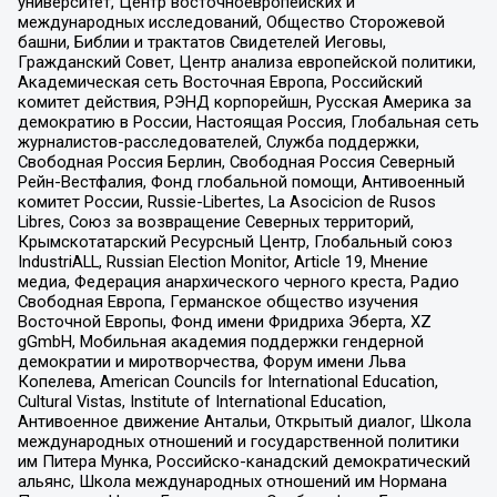
университет, Центр восточноевропейских и
международных исследований, Общество Сторожевой
башни, Библии и трактатов Свидетелей Иеговы,
Гражданский Совет, Центр анализа европейской политики,
Академическая сеть Восточная Европа, Российский
комитет действия, РЭНД корпорейшн, Русская Америка за
демократию в России, Настоящая Россия, Глобальная сеть
журналистов-расследователей, Служба поддержки,
Свободная Россия Берлин, Свободная Россия Северный
Рейн-Вестфалия, Фонд глобальной помощи, Антивоенный
комитет России, Russie-Libertes, La Asocicion de Rusos
Libres, Союз за возвращение Северных территорий,
Крымскотатарский Ресурсный Центр, Глобальный союз
IndustriALL, Russian Election Monitor, Article 19, Мнение
медиа, Федерация анархического черного креста, Радио
Свободная Европа, Германское общество изучения
Восточной Европы, Фонд имени Фридриха Эберта, XZ
gGmbH, Мобильная академия поддержки гендерной
демократии и миротворчества, Форум имени Льва
Копелева, American Councils for International Education,
Cultural Vistas, Institute of International Education,
Антивоенное движение Антальи, Открытый диалог, Школа
международных отношений и государственной политики
им Питера Мунка, Российско-канадский демократический
альянс, Школа международных отношений им Нормана