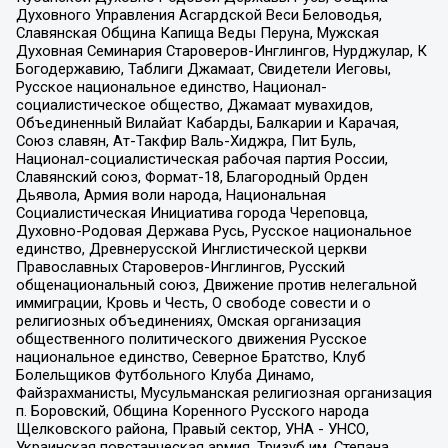
Духовного Управления Асгардской Веси Беловодья,
Славянская Община Капища Веды Перуна, Мужская
Духовная Семинария Староверов-Инглингов, Нурджулар, К
Богодержавию, Таблиги Джамаат, Свидетели Иеговы,
Русское национальное единство, Национал-
социалистическое общество, Джамаат мувахидов,
Объединенный Вилайат Кабарды, Балкарии и Карачая,
Союз славян, Ат-Такфир Валь-Хиджра, Пит Буль,
Национал-социалистическая рабочая партия России,
Славянский союз, Формат-18, Благородный Орден
Дьявола, Армия воли народа, Национальная
Социалистическая Инициатива города Череповца,
Духовно-Родовая Держава Русь, Русское национальное
единство, Древнерусской Инглистической церкви
Православных Староверов-Инглингов, Русский
общенациональный союз, Движение против нелегальной
иммиграции, Кровь и Честь, О свободе совести и о
религиозных объединениях, Омская организация
общественного политического движения Русское
национальное единство, Северное Братство, Клуб
Болельщиков Футбольного Клуба Динамо,
Файзрахманисты, Мусульманская религиозная организация
п. Боровский, Община Коренного Русского народа
Щелковского района, Правый сектор, УНА - УНСО,
Украинская повстанческая армия, Тризуб им. Степана