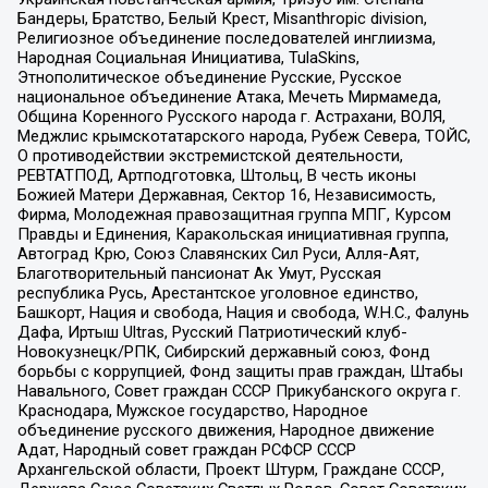
Бандеры, Братство, Белый Крест, Misanthropic division,
Религиозное объединение последователей инглиизма,
Народная Социальная Инициатива, TulaSkins,
Этнополитическое объединение Русские, Русское
национальное объединение Атака, Мечеть Мирмамеда,
Община Коренного Русского народа г. Астрахани, ВОЛЯ,
Меджлис крымскотатарского народа, Рубеж Севера, ТОЙС,
О противодействии экстремистской деятельности,
РЕВТАТПОД, Артподготовка, Штольц, В честь иконы
Божией Матери Державная, Сектор 16, Независимость,
Фирма, Молодежная правозащитная группа МПГ, Курсом
Правды и Единения, Каракольская инициативная группа,
Автоград Крю, Союз Славянских Сил Руси, Алля-Аят,
Благотворительный пансионат Ак Умут, Русская
республика Русь, Арестантское уголовное единство,
Башкорт, Нация и свобода, Нация и свобода, W.H.С., Фалунь
Дафа, Иртыш Ultras, Русский Патриотический клуб-
Новокузнецк/РПК, Сибирский державный союз, Фонд
борьбы с коррупцией, Фонд защиты прав граждан, Штабы
Навального, Совет граждан СССР Прикубанского округа г.
Краснодара, Мужское государство, Народное
объединение русского движения, Народное движение
Адат, Народный совет граждан РСФСР СССР
Архангельской области, Проект Штурм, Граждане СССР,