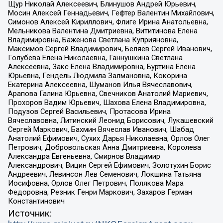
Щур Николай Алексеевич, Блинушов Андрей Юрьевич,
Мосин Алексей Геннадьевич, Гефтер Валентин Михайлович,
Симонов Алексей Кириллович, Флиге Ирина Анатольевна,
Мельникова Валентина Дмитриевна, Вититинова Елена
Владимировна, Баженова Светлана Куприяновна,
Максимов Сергей Владимирович, Беляев Сергей Иванович,
Голубева Елена Николаевна, Ганнушкина Светлана
Алексеевна, Закс Елена Владимировна, Буртина Елена
Юрьевна, Гендель Людмила Залмановна, Кокорина
Екатерина Алексеевна, Шуманов Илья Вячеславович,
Арапова Галина Юрьевна, Свечников Анатолий Мариевич,
Прохоров Вадим Юрьевич, Шахова Елена Владимировна,
Подузов Сергей Васильевич, Протасова Ирина
Вячеславовна, Литинский Леонид Борисович, Лукашевский
Сергей Маркович, Бахмин Вячеслав Иванович, Шабад
Анатолий Ефимович, Сухих Дарья Николаевна, Орлов Олег
Петрович, Добровольская Анна Дмитриевна, Королева
Александра Евгеньевна, Смирнов Владимир
Александрович, Вицин Сергей Ефимович, Золотухин Борис
Андреевич, Левинсон Лев Семенович, Локшина Татьяна
Иосифовна, Орлов Олег Петрович, Полякова Мара
Федоровна, Резник Генри Маркович, Захаров Герман
Константинович
Источник: