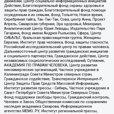
движений, Центр социально-информационных инициатив
Действие, Благотворительный фонд охраны здоровья и
защиты прав граждан, Благотворительный фонд помощи
осужденным и их семьям, Фонд Тольятти, Новое время,
Серебряная тайга, Так-Так-Так, Сова, центр Анна, Проект
Апрель, Самарская губерния, Эра здоровья, Мемориал,
Аналитический Центр Юрия Левады, Издательство Парк
Гагарина, Фонд имени Андрея Рылькова, Сфера, Центр
СИБАЛЬТ, Уральская правозащитная группа, Женщины
Евразии, Институт прав человека, Фонд защиты гласности,
Российский исследовательский центр по правам человека,
Дальневосточный центр развития гражданских инициатив
и социального партнерства, Гражданское действие, Центр
независимых социологических исследований, Сутяжник,
АКАДЕМИЯ ПО ПРАВАМ ЧЕЛОВЕКА, Центр развития
некоммерческих организаций, Частное учреждение в
Калининграде Совета Министров северных стран,
Гражданское содействие, Трансперенси Интернешнл-Р,
Центр Защиты Прав Средств Массовой Информации,
Институт развития прессы - Сибирь, Частное учреждение в
Санкт-Петербурге Совета Министров Северных Стран,
Фонд поддержки свободы прессы, Гражданский контроль,
Человек и Закон, Общественная комиссия по сохранению
наследия академика Сахарова, Информационное
агентство МЕМО. РУ, Институт региональной прессы,