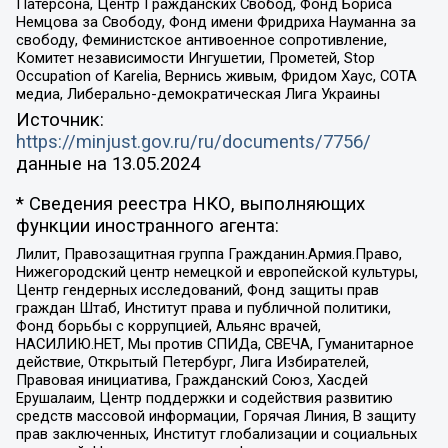
Патерсона, Центр Гражданских Свобод, Фонд Бориса
Немцова за Свободу, Фонд имени Фридриха Науманна за
свободу, Феминистское антивоенное сопротивление,
Комитет независимости Ингушетии, Прометей, Stop
Occupation of Karelia, Вернись живым, Фридом Хаус, СОТА
медиа, Либерально-демократическая Лига Украины
Источник:
https://minjust.gov.ru/ru/documents/7756/
данные на
13.05.2024
* Сведения реестра НКО, выполняющих
функции иностранного агента:
Лилит, Правозащитная группа Гражданин.Армия.Право,
Нижегородский центр немецкой и европейской культуры,
Центр гендерных исследований, Фонд защиты прав
граждан Штаб, Институт права и публичной политики,
Фонд борьбы с коррупцией, Альянс врачей,
НАСИЛИЮ.НЕТ, Мы против СПИДа, СВЕЧА, Гуманитарное
действие, Открытый Петербург, Лига Избирателей,
Правовая инициатива, Гражданский Союз, Хасдей
Ерушалаим, Центр поддержки и содействия развитию
средств массовой информации, Горячая Линия, В защиту
прав заключенных, Институт глобализации и социальных