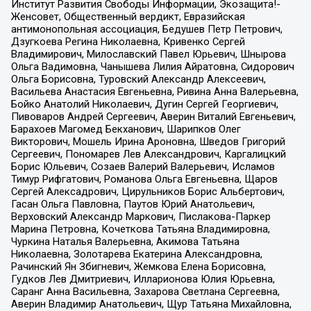
Институт Развития Свободы Информации, Экозащита!-
Женсовет, Общественный вердикт, Евразийская
антимонопольная ассоциация, Бедушев Петр Петрович,
Дзугкоева Регина Николаевна, Кривенко Сергей
Владимирович, Милославский Павел Юрьевич, Шнырова
Ольга Вадимовна, Чанышева Лилия Айратовна, Сидорович
Ольга Борисовна, Туровский Александр Алексеевич,
Васильева Анастасия Евгеньевна, Ривина Анна Валерьевна,
Бойко Анатолий Николаевич, Дугин Сергей Георгиевич,
Пивоваров Андрей Сергеевич, Аверин Виталий Евгеньевич,
Барахоев Магомед Бекханович, Шарипков Олег
Викторович, Мошель Ирина Ароновна, Шведов Григорий
Сергеевич, Пономарев Лев Александрович, Каргалицкий
Борис Юльевич, Созаев Валерий Валерьевич, Исламов
Тимур Рифгатович, Романова Ольга Евгеньевна, Щаров
Сергей Алексадрович, Цирульников Борис Альбертович,
Гасан Ольга Павловна, Паутов Юрий Анатольевич,
Верховский Александр Маркович, Пислакова-Паркер
Марина Петровна, Кочеткова Татьяна Владимировна,
Чуркина Наталья Валерьевна, Акимова Татьяна
Николаевна, Золотарева Екатерина Александровна,
Рачинский Ян Збигневич, Жемкова Елена Борисовна,
Гудков Лев Дмитриевич, Илларионова Юлия Юрьевна,
Саранг Анна Васильевна, Захарова Светлана Сергеевна,
Аверин Владимир Анатольевич, Щур Татьяна Михайловна,