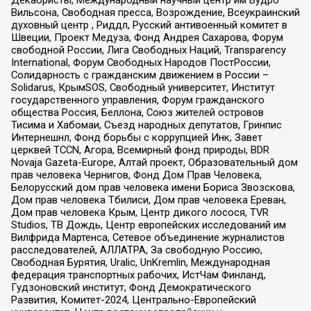
Декабристы, Международный научный центр им Вудро
Вильсона, Свободная пресса, Возрождение, Всеукраинский
духовный центр , Риддл, Русский антивоенный комитет в
Швеции, Проект Медуза, Фонд Андрея Сахарова, Форум
свободной России, Лига Свободных Наций, Transparеncy
International, Форум Свободных Народов ПостРоссии,
Солидарность с гражданским движением в России –
Solidarus, КрымSOS, Свободный университет, Институт
государственного управления, Форум гражданского
общества Россия, Беллона, Союз жителей островов
Тисима и Хабомаи, Съезд народных депутатов, Гринпис
Интернешнл, Фонд борьбы с коррупцией Инк, Завет
церквей TCCN, Агора, Всемирный фонд природы, BDR
Novaja Gazeta-Europe, Алтай проект, Образовательный дом
прав человека Чернигов, Фонд Дом Прав Человека,
Белорусский дом прав человека имени Бориса Звозскова,
Дом прав человека Тбилиси, Дом прав человека Ереван,
Дом прав человека Крым, Центр дикого лосося, TVR
Studios, ТВ Дождь, Центр европейских исследований им
Вилфрида Мартенса, Сетевое объединение журналистов
расследователей, АЛЛАТРА, За свободную Россию,
Свободная Бурятия, Uralic, UnKremlin, Международная
федерация транспортных рабочих, ИстЧам Финланд,
Гудзоновский институт, Фонд Демократического
Развития, Комитет-2024, Центрально-Европейский