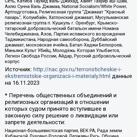
Сеть, Катиба Таухид валь-Джихад, Хайят Тахрир аш-Шам,
Ахлю Сунна Валь Джамаа, National Socialism/White Power,
Артподготовка, Религиозная группа “Джамаат “Красный
пахарь”, Колумбайн, Хатлонский джамаат, Мусульманская
религиозная группа п. Кушкуль г. Оренбург, Крымско-
татарский добровольческий батальон имени Номана
Челебиджихана, Азов, Партия исламского возрождения
Таджикистана, Народная самооборона, Дуббайский
джамаат, московская ячейка, Батал-Хаджи Белхороев,
Маньяки Культ Убийц, Молодёжь Которая Улыбается,
Легион Свобода России, Айдар, Русский добровольческий
корпус
Источник:
http://nac.gov.ru/terroristicheskie-i-
ekstremistskie-organizacii-i-materialy.html
данные
на
16.11.2023
* Перечень общественных объединений и
религиозных организаций в отношении
которых судом принято вступившее в
законную силу решение о ликвидации или
запрете деятельности:
Национал-большевистская партия, ВЕК РА, Рада земли
Кубанской Духовно Родовой Державы Русь, Община