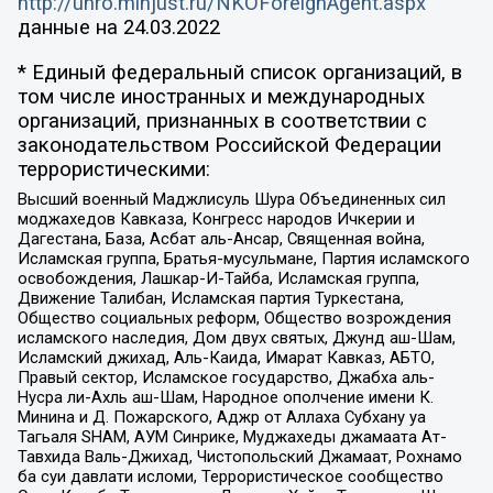
http://unro.minjust.ru/NKOForeignAgent.aspx
данные на
24.03.2022
* Единый федеральный список организаций, в
том числе иностранных и международных
организаций, признанных в соответствии с
законодательством Российской Федерации
террористическими:
Высший военный Маджлисуль Шура Объединенных сил
моджахедов Кавказа, Конгресс народов Ичкерии и
Дагестана, База, Асбат аль-Ансар, Священная война,
Исламская группа, Братья-мусульмане, Партия исламского
освобождения, Лашкар-И-Тайба, Исламская группа,
Движение Талибан, Исламская партия Туркестана,
Общество социальных реформ, Общество возрождения
исламского наследия, Дом двух святых, Джунд аш-Шам,
Исламский джихад, Аль-Каида, Имарат Кавказ, АБТО,
Правый сектор, Исламское государство, Джабха аль-
Нусра ли-Ахль аш-Шам, Народное ополчение имени К.
Минина и Д. Пожарского, Аджр от Аллаха Субхану уа
Тагьаля SHAM, АУМ Синрике, Муджахеды джамаата Ат-
Тавхида Валь-Джихад, Чистопольский Джамаат, Рохнамо
ба суи давлати исломи, Террористическое сообщество