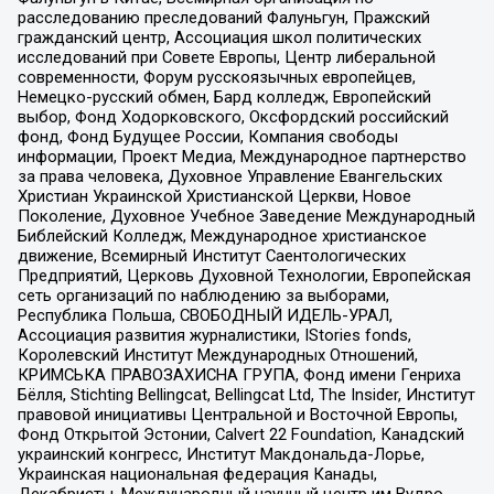
расследованию преследований Фалуньгун, Пражский
гражданский центр, Ассоциация школ политических
исследований при Совете Европы, Центр либеральной
современности, Форум русскоязычных европейцев,
Немецко-русский обмен, Бард колледж, Европейский
выбор, Фонд Ходорковского, Оксфордский российский
фонд, Фонд Будущее России, Компания свободы
информации, Проект Медиа, Международное партнерство
за права человека, Духовное Управление Евангельских
Христиан Украинской Христианской Церкви, Новое
Поколение, Духовное Учебное Заведение Международный
Библейский Колледж, Международное христианское
движение, Всемирный Институт Саентологических
Предприятий, Церковь Духовной Технологии, Европейская
сеть организаций по наблюдению за выборами,
Республика Польша, СВОБОДНЫЙ ИДЕЛЬ-УРАЛ,
Ассоциация развития журналистики, IStories fonds,
Королевский Институт Международных Отношений,
КРИМСЬКА ПРАВОЗАХИСНА ГРУПА, Фонд имени Генриха
Бёлля, Stichting Bellingcat, Bellingcat Ltd, The Insider, Институт
правовой инициативы Центральной и Восточной Европы,
Фонд Открытой Эстонии, Calvert 22 Foundation, Канадский
украинский конгресс, Институт Макдональда-Лорье,
Украинская национальная федерация Канады,