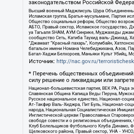
законодательством Российской Федера
Высший военный Маджлисуль Шура Объединенных с
Исламская группа, Братья-мусульмане, Партия ис
Общество социальных реформ, Общество возрожд
АБТО, Правый сектор, Исламское государство, Д
уа Тагьаля SHAM, АУМ Синрике, Муджахеды джама
сообщество Сеть, Катиба Таухид валь-Джихад, Хай
“Джамаат “Красный пахарь”, Колумбайн, Хатлонск
батальон имени Номана Челебиджихана, Азов, Па
Батал-Хаджи Белхороев, Маньяки Культ Убийц, М
Источник:
http://nac.gov.ru/terroristichesk
* Перечень общественных объединений 
силу решение о ликвидации или запрете
Национал-большевистская партия, ВЕК РА, Рада 
Славянская Община Капища Веды Перуна, Мужская
Русское национальное единство, Национал-социа
Ат-Такфир Валь-Хиджра, Пит Буль, Национал-соц
народа, Национальная Социалистическая Инициат
Инглистической церкви Православных Староверов
свободе совести и о религиозных объединениях,
Клуб Болельщиков Футбольного Клуба Динамо, Фа
Щелковского района, Правый сектор, УНА - УНСО, У