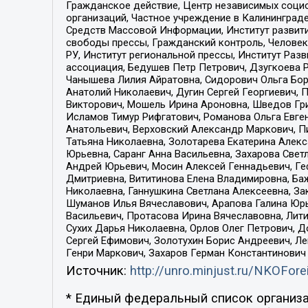
Гражданское действие, Центр независимых соци
организаций, Частное учреждение в Калининград
Средств Массовой Информации, Институт развити
свободы прессы, Гражданский контроль, Человек
РУ, Институт региональной прессы, Институт Ра
ассоциация, Бедушев Петр Петрович, Дзугкоева 
Чанышева Лилия Айратовна, Сидорович Ольга Бори
Анатолий Николаевич, Дугин Сергей Георгиевич, 
Викторович, Мошель Ирина Ароновна, Шведов Гри
Исламов Тимур Рифгатович, Романова Ольга Евге
Анатольевич, Верховский Александр Маркович, П
Татьяна Николаевна, Золотарева Екатерина Алек
Юрьевна, Саранг Анна Васильевна, Захарова Свет
Андрей Юрьевич, Мосин Алексей Геннадьевич, Ге
Дмитриевна, Вититинова Елена Владимировна, Ба
Николаевна, Ганнушкина Светлана Алексеевна, За
Шуманов Илья Вячеславович, Арапова Галина Юрь
Васильевич, Протасова Ирина Вячеславовна, Лит
Сухих Дарья Николаевна, Орлов Олег Петрович, 
Сергей Ефимович, Золотухин Борис Андреевич, Л
Генри Маркович, Захаров Герман Константинович
Источник:
http://unro.minjust.ru/NKOFore
* Единый федеральный список организа