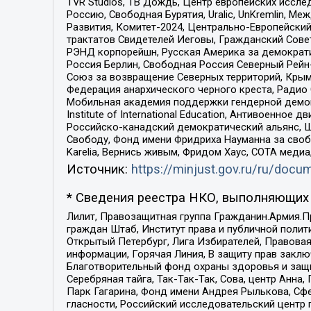
TVR Studios, ТВ Дождь, Центр европейских иссл
Россию, Свободная Бурятия, Uralic, UnKremlin, 
Развития, Комитет-2024, Центрально-Европейски
трактатов Свидетелей Иеговы, Гражданский Совет
РЭНД корпорейшн, Русская Америка за демократи
Россия Берлин, Свободная Россия Северный Рейн-В
Союз за возвращение Северных территорий, Крымско
Федерация анархического черного креста, Радио
Мобильная академия поддержки гендерной демократи
Institute of International Education, Антивоенн
Российско-канадский демократический альянс, 
Свободу, Фонд имени Фридриха Науманна за свобо
Karelia, Вернись живым, Фридом Хаус, СОТА меди
Источник:
https://minjust.gov.ru/ru/doc
* Сведения реестра НКО, выполняющих 
Лилит, Правозащитная группа Гражданин.Армия.П
граждан Штаб, Институт права и публичной поли
Открытый Петербург, Лига Избирателей, Правова
информации, Горячая Линия, В защиту прав закл
Благотворительный фонд охраны здоровья и защи
Серебряная тайга, Так-Так-Так, Сова, центр Анн
Парк Гагарина, Фонд имени Андрея Рылькова, Сф
гласности, Российский исследовательский центр 