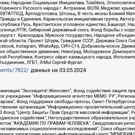
зма, Народная Социальная Инициатива, TulaSkins, Этнополитич
оренного Русского народа г. Астрахани, ВОЛЯ, Меджлис крымс
РЕВТАТПОД, Артподготовка, Штольц, В честь иконы Божией Мате
равды и Единения, Каракольская инициативная группа, Автогра
спублика Русь, Арестантское уголовное единство, Башкорт, Наци
окузнецк/РПК, Сибирский державный союз, Фонд борьбы с кор
округа г. Краснодара, Мужское государство, Народное объедин
ой области, Проект Штурм, Граждане СССР, Держава Союз Сов
Facebook, Instagram, WhatsApp, СИЧ-С14, Добровольческое Движ
ское общественное движение, Невоград, Молодежное Демократ
ой Республики, Конгресс ойрат-калмыцкого народа, Исполнит
бъединение, ЛГБТ, Я.МЫ Сергей Фургал
uments/7822/
данные на
03.05.2024
Общество с ограниченной ответственностью "Радио Свободная Европа/Радио Свобода", Чешское информационное агентство "MEDIUM-ORIENT", Красноярская региональная общественная организация "Мы против СПИДа", Камалягин Денис Николаевич, Маркелов Сергей Евгеньевич, Пономарев Лев Александрович, Савицкая Людмила Алексеевна, Автономная некоммерческая организация "Центр по работе с проблемой насилия "НАСИЛИЮ.НЕТ", Межрегиональный профессиональный союз работников здравоохранения "Альянс врачей", Юридическое лицо, зарегистрированное в Латвийской Республике, SIA "Medusa Project" (регистрационный номер 40103797863, дата регистрации 10.06.2014), Некоммерческая организация "Фонд по борьбе с коррупцией", Автономная некоммерческая организация "Институт права и публичной политики", Баданин Роман Сергеевич, Гликин Максим Александрович, Железнова Мария Михайловна, Лукьянова Юлия Сергеевна, Маетная Елизавета Витальевна, Маняхин Петр Борисович, Чуракова Ольга Владимировна, Ярош Юлия Петровна, Юридическое лицо "The Insider SIA", зарегистрированное в Риге, Латвийская Республика (дата регистрации 26.06.2015), являющееся администратором доменного имени интернет-издания "The Insider SIA", https://theins.ru, Постернак Алексей Евгеньевич, Рубин Михаил Аркадьевич, Анин Роман Александрович, Юридическое лицо Istories fonds, зарегистрированное в Латвийской Республике (регистрационный номер 50008295751, дата регистрации 24.02.2020), Великовский Дмитрий Александрович, Долинина Ирина Николаевна, Мароховская Алеся Алексеевна, Шлейнов Роман Юрьевич, Шмагун Олеся Валентиновна, Общество с ограниченной ответственностью "Альтаир 2021", Общество с ограниченной ответственностью "Вега 2021", Общество с ограниченной ответственностью "Главный редактор 2021", Общество с ограниченной ответственностью "Ромашки монолит", Важенков Артем Валерьевич, Ивановская областная общественная организация "Центр гендерных исследований", Гурман Юрий Альбертович, Медиапроект "ОВД-Инфо", Егоров Владимир Владимирович, Жилинский Владимир Александрович, Общество с ограниченной ответственностью "ЗП", Иванова София Юрьевна, Карезина Инна Павловна, Кильтау Екатерина Викторовна, Петров Алексей Викторович, Пискунов Сергей Евгеньевич, Смирнов Сергей Сергеевич, Тихонов Михаил Сергеевич, Общество с ограниченной ответственностью "ЖУРНАЛИСТ-ИНОСТРАННЫЙ АГЕНТ", Арапова Галина Юрьевна, Вольтская Татьяна Анатольевна, Американская компания "Mason G.E.S. Anonymous Foundation" (США), являющаяся владельцем интернет-издания https://mnews.world/, Компания "Stichting Bellingcat", зарегистрированная в Нидерландах (дата регистрации 11.07.2018), Захаров Андрей Вячеславович, Клепиковская Екатерина Дмитриевна, Общество с ограниченной ответственностью "МЕМО", Перл Роман Александрович, Симонов Евгений Алексеевич, Соловьева Елена Анатольевна, Сотников Даниил Владимирович, Сурначева Елизавета Дмитриевна, Автономная некоммерческая организация по защите прав человека и информированию населения "Якутия – Наше Мнение", Общество с ограниченной ответственностью "Москоу диджитал медиа", с 26.01.2023 Общество с ограниченной ответственностью "Чайка Белые сады", Ветошкина Валерия Валерьевна, Заговора Максим Александрович, Межрегиональное общественное движение "Российская ЛГБТ - сеть", Оленичев Максим Владимирович, Павлов Иван Юрьевич, Скворцова Елена Сергеевна, Общество с ограниченной ответственностью "Как бы инагент", Кочетков Игорь Викторович, Общество с ограниченной ответственностью "Честные выборы", Еланчик Олег Александрович, Общество с ограниченной ответственностью "Нобелевский призыв", Гималова Регина Эмилевна, Григорьев Андрей Валерьевич, Григорьева Алина Александровна, Ассоциация по содействию защите прав призывников, альтернативнослужащих и военнослужащих "Правозащитная группа "Гражданин.Армия.Право", Хисамова Регина Фаритовна, Автономная некоммерческая организация по реализа