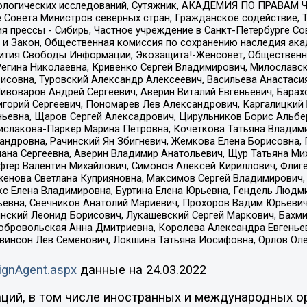
ологических исследований, Сутяжник, АКАДЕМИЯ ПО ПРАВАМ Ч
е Совета Министров северных стран, Гражданское содействие,
я прессы - Сибирь, Частное учреждение в Санкт-Петербурге С
 и Закон, Общественная комиссия по сохранению наследия ак
звития Свободы Информации, Экозащита!-Женсовет, Общественн
Регина Николаевна, Кривенко Сергей Владимирович, Милославс
совна, Туровский Александр Алексеевич, Васильева Анастасия
Пивоваров Андрей Сергеевич, Аверин Виталий Евгеньевич, Бара
горий Сергеевич, Пономарев Лев Александрович, Каргалицкий 
ньевна, Щаров Сергей Алексадрович, Цирульников Борис Альбер
ислакова-Паркер Марина Петровна, Кочеткова Татьяна Владими
сандровна, Рачинский Ян Збигневич, Жемкова Елена Борисовна,
лана Сергеевна, Аверин Владимир Анатольевич, Щур Татьяна М
фтер Валентин Михайлович, Симонов Алексей Кириллович, Флиг
женова Светлана Куприяновна, Максимов Сергей Владимирович, 
кс Елена Владимировна, Буртина Елена Юрьевна, Гендель Людм
евна, Свечников Анатолий Мариевич, Прохоров Вадим Юрьевич
инский Леонид Борисович, Лукашевский Сергей Маркович, Бахм
Добровольская Анна Дмитриевна, Королева Александра Евгенье
евинсон Лев Семенович, Локшина Татьяна Иосифовна, Орлов Ол
ignAgent.aspx
данные на
24.03.2022
ций, в том числе иностранных и международных ор