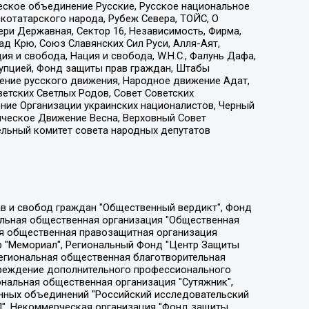
еское объединение Русские, Русское национальное
котатарского народа, Рубеж Севера, ТОЙС, О
ри Державная, Сектор 16, Независимость, Фирма,
д Крю, Союз Славянских Сил Руси, Алля-Аят,
я и свобода, Нация и свобода, W.H.С., Фалунь Дафа,
рупцией, Фонд защиты прав граждан, Штабы
ение русского движения, Народное движение Адат,
етских Светлых Родов, Совет Советских
ение Организации украинских националистов, Черный
ическое Движение Весна, Верховный Совет
ельный комитет совета народных депутатов
ции социально-правовых программ "Лилит", Дальневосточное общественное движение "Маяк", Санкт-Петербургская ЛГБТ-инициативная группа "Выход", Инициативная группа ЛГБТ+ "Реверс", Алексеев Андрей Викторович, Бекбулатова Таисия Львовна, Беляев Иван Михайлович, Владыкина Елена Сергеевна, Гельман Марат Александрович, Никульшина Вероника Юрьевна, Толоконникова Надежда Андреевна, Шендерович Виктор Анатольевич, Общество с ограниченной ответственностью "Данное сообщение", Общество с ограниченной ответственностью Издательский дом "Новая глава", Айнбиндер Александра Александровна, Московский комьюнити-центр для ЛГБТ+инициатив, Благотворительный фонд развития филантропии, Deutsche Welle (Германия, Kurt-Schumacher-Strasse 3, 53113 Bonn), Борзунова Мария Михайловна, Воробьев Виктор Викторович, Голубева Анна Львовна, Константинова Алла Михайловна, Малкова Ирина Владимировна, Мурадов Мурад Абдулгалимович, Осетинская Елизавета Николаевна, Понасенков Евгений Николаевич, Ганапольский Матвей Юрьевич, Киселев Евгений Алексеевич, Борухович Ирина Григорьевна, Дремин Иван Тимофеевич, Дубровский Дмитрий Викторович, Красноярская региональная общественная организация поддержки и развития альтернативных образовательных технологий и межкультурных коммуникаций "ИНТЕРРА", Маяковская Екатерина Алексеевна, Фейгин Марк Захарович, Филимонов Андрей Викторович, Дзугкоева Регина Николаевна, Доброхотов Роман Александрович, Дудь Юрий Александрович, Елкин Сергей Владимирович, Кругликов Кирилл Игоревич, Сабунаева Мария Леонидовна, Семенов Алексей Владимирович, Шаинян Карен Багратович, Шульман Екатерина Михайловна, Асафьев Артур Валерьевич, Вахштайн Виктор Семенович, Венедиктов Алексей Алексеевич, Лушникова Екатерина Евгеньевна, Волков Леонид Михайлович, Невзоров Александр Глебович, Пархоменко Сергей Борисович, Сироткин Ярослав Николаевич, Кара-Мурза Владимир Владимирович, Баранова Наталья Владимировна, Гозман Леонид Яковлевич, Кагарлицкий Борис Юльевич, Климарев Михаил Валерьевич, Милов Владимир Станиславович, Автономная некоммерческая организация Краснодарский центр современного искусства "Типография", Моргенштерн Алишер Тагирович, Соболь Любовь Эдуардовна, Общество с ограниченной ответственностью "ЛИЗА НОРМ", Каспаров Гарри Кимович, Ходорковский Михаил Борисович, Общество с ограниченной ответственностью "Апрельские тезисы", Данилович Ирина Брониславовна, Кашин Олег Владимирович, Петров Николай Владимирович, Пивоваров Алексей Владимирович, Соколов Михаил Владимирович, Цветкова Юлия Владимировна, Чичваркин Евгений Александрович, Комитет против пыток/Команда против пыток, Общество с ограниченной ответственностью "Первый научный", Общество с ограниченной ответственностью "Вертолет и ко", Белоцерковская Вероника Борисовна, Кац Максим Евгеньевич, Лазарева Татьяна Юрьевна, Шаведдинов Руслан Табризович, Яшин Илья Валерьевич, Общество с ограниченной ответственностью "Иноагент ААВ", Алешковский Дмитрий Петрович, Альбац Евгения Марковна, Быков Дмитрий Львович, Галямина Юлия Евгеньевна, Лойко Сергей Леонидович, Мартынов Кирилл Константинович, Медведев Сергей Александрович, Крашенинников Федор Геннадиевич, Гордеева Катерина Вл