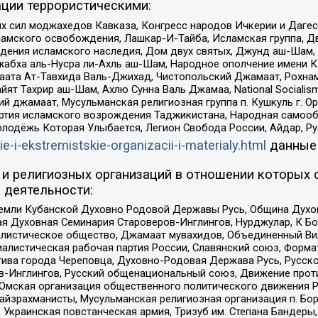
ции террористическими:
ил моджахедов Кавказа, Конгресс народов Ичкерии и Дагеста
ламского освобождения, Лашкар-И-Тайба, Исламская группа, Дв
ения исламского наследия, Дом двух святых, Джунд аш-Шам, 
жабха аль-Нусра ли-Ахль аш-Шам, Народное ополчение имени К.
ата Ат-Тавхида Валь-Джихад, Чистопольский Джамаат, Рохнам
ят Тахрир аш-Шам, Ахлю Сунна Валь Джамаа, National Socialism
ий джамаат, Мусульманская религиозная группа п. Кушкуль г. 
ртия исламского возрождения Таджикистана, Народная самооб
олодёжь Которая Улыбается, Легион Свобода России, Айдар, Р
ie-i-ekstremistskie-organizacii-i-materialy.html
данные
и религиозных организаций в отношении которых 
 деятельности:
земли Кубанской Духовно Родовой Державы Русь, Община Духо
 Духовная Семинария Староверов-Инглингов, Нурджулар, К Бо
листическое общество, Джамаат мувахидов, Объединенный Вил
иалистическая рабочая партия России, Славянский союз, Форма
ива города Череповца, Духовно-Родовая Держава Русь, Русск
-Инглингов, Русский общенациональный союз, Движение против
 Омская организация общественного политического движения Р
йзрахманисты, Мусульманская религиозная организация п. Бо
краинская повстанческая армия, Тризуб им. Степана Бандеры, Бр