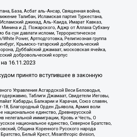
на, База, Асбат аль-Ансар, Священная война,
ижение Талибан, Исламская партия Туркестана,
Исламский джихад, Аль-Каида, Имарат Кавказ,
 Минина и Д. Пожарского, Аджр от Аллаха Субхану
о ба суи давлати исломи, Террористическое
/White Power, Артподготовка, Религиозная группа
Оренбург, Крымско-татарский добровольческий
орона, Дуббайский джамаат, московская ячейка,
усский добровольческий корпус
 на
16.11.2023
судом принято вступившее в законную
вного Управления Асгардской Веси Беловодья,
годержавию, Таблиги Джамаат, Свидетели Иеговы,
айат Кабарды, Балкарии и Карачая, Союз славян,
т-18, Благородный Орден Дьявола, Армия воли
ое национальное единство, Древнерусской
 нелегальной иммиграции, Кровь и Честь, О
усское национальное единство, Северное Братство,
ровский, Община Коренного Русского народа
атство, Белый Крест, Misanthropic division,