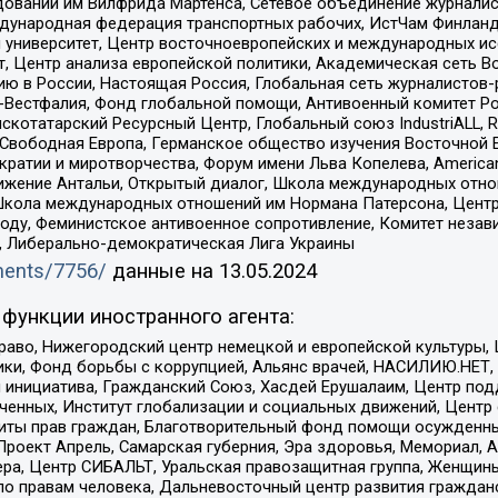
едований им Вилфрида Мартенса, Сетевое объединение журнали
Международная федерация транспортных рабочих, ИстЧам Финлан
й университет, Центр восточноевропейских и международных и
, Центр анализа европейской политики, Академическая сеть Во
ю в России, Настоящая Россия, Глобальная сеть журналистов
естфалия, Фонд глобальной помощи, Антивоенный комитет России,
татарский Ресурсный Центр, Глобальный союз IndustriALL, Russi
 Свободная Европа, Германское общество изучения Восточной 
и и миротворчества, Форум имени Льва Копелева, American Counci
ое движение Антальи, Открытый диалог, Школа международных отн
Школа международных отношений им Нормана Патерсона, Центр
ду, Феминистское антивоенное сопротивление, Комитет независ
а, Либерально-демократическая Лига Украины
uments/7756/
данные на
13.05.2024
функции иностранного агента:
раво, Нижегородский центр немецкой и европейской культуры,
тики, Фонд борьбы с коррупцией, Альянс врачей, НАСИЛИЮ.НЕТ,
я инициатива, Гражданский Союз, Хасдей Ерушалаим, Центр по
юченных, Институт глобализации и социальных движений, Цент
ты прав граждан, Благотворительный фонд помощи осужденным
а, Проект Апрель, Самарская губерния, Эра здоровья, Мемориал
ера, Центр СИБАЛЬТ, Уральская правозащитная группа, Женщины
по правам человека, Дальневосточный центр развития гражданс