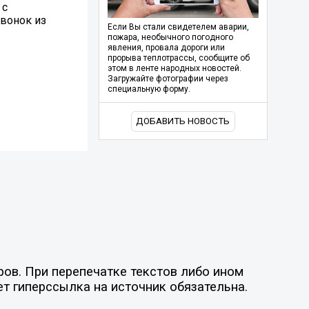
 с
вонок из
Если Вы стали свидетелем аварии,
пожара, необычного погодного
явления, провала дороги или
прорыва теплотрассы, сообщите об
этом в ленте народных новостей.
Загружайте фотографии через
специальную форму.
ДОБАВИТЬ НОВОСТЬ
ов. При перепечатке текстов либо ином
ет гиперссылка на источник обязательна.