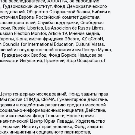
стов расследователей, АЛЛАТРА, За свободную
д, Гудзоновский институт, Фонд Демократического
сследований, Общество Сторожевой башни, Библии и
сточная Европа, Российский комитет действия,
-расследователей, Служба поддержки, Свободная
 Russie-Libertes, La Asocicion de Rusos Libres,
an Election Monitor, Article 19, Мнение медиа,
Европы, Фонд имени Фридриха Эберта, XZ gGmbH,
ls for International Education, Cultural Vistas,
ошений и государственной политики им Питера Мунка,
 Гражданских Свобод, Фонд Бориса Немцова за
имости Ингушетии, Прометей, Stop Occupation of
 Центр гендерных исследований, Фонд защиты прав
 Мы против СПИДа, СВЕЧА, Гуманитарное действие,
ддержки и содействия развитию средств массовой
р социально-информационных инициатив Действие,
 и их семьям, Фонд Тольятти, Новое время,
, Аналитический Центр Юрия Левады, Издательство
 Евразии, Институт прав человека, Фонд защиты
ких инициатив и социального партнерства,