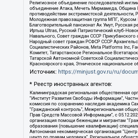
Религиозное объединение последователей инглии
объединение Атака, Мечеть Мирмамеда, Община К
противодействии экстремистской деятельности, 
Молодежная правозащитная группа МПГ, Курсом П
Благотворительный пансионат Ак Умут, Русская ре
Иртыш Ultras, Русский Патриотический клуб-Нов
Навального, Совет граждан СССР Прикубанского 
Народный совет граждан РСФСР СССР Архангельск
Социалистических Районов, Meta Platforms Inc, 
Комитет, Татарстанское Региональное Всетатар
Татарской Автономной Советской Социалистическ
Красноярского края, Этническое национальное о
Источник:
https://minjust.gov.ru/ru/doc
* Реестр иностранных агентов:
Калининградская региональная общественная организация "Экозащита!-Женсовет", Фонд содействия защите прав и свобод граждан "Общественный вердикт", Фонд "Институт Развития Свободы Информации", Частное учреждение "Информационное агентство МЕМО. РУ", Региональная общественная организация "Общественная комиссия по сохранению наследия академика Сахарова", Фонд поддержки свободы прессы, Санкт-Петербургская общественная правозащитная организация "Гражданский контроль", Межрегиональная общественная организация "Информационно-просветительский центр "Мемориал", Региональный Фонд "Центр Защиты Прав Средств Массовой Информации", с 05.12.2023 Фонд "Центр Защиты Прав Средств массовой информации", Региональная общественная благотворительная организация помощи беженцам и мигрантам "Гражданское содействие", Негосударственное образовательное учреждение дополнительного профессионального образования (повышение квалификации) специалистов "АКАДЕМИЯ ПО ПРАВАМ ЧЕЛОВЕКА", Свердловская региональная общественная организация "Сутяжник", Автономная некоммерческая организация "Центр независимых социологических исследований", Союз общественных объединений "Российский исследовательский центр по правам человека", Региональное общественное учреждение научно-информационный центр "МЕМОРИАЛ", Некоммерческая организация "Фонд защиты гласности", Автономная некоммерческая организация "Институт прав человека", Городская общественная организация "Екатеринбургское общество "МЕМОРИАЛ", Городская общественная организация "Рязанское историко-просветительское и правозащитное общество "Мемориал" (Рязанский Мемориал), Челябинский региональный орган общественной самодеятельности – женское общественное объединение "Женщины Евразии", Челябинский региональный орган общественной самодеятельности "Уральская правозащитная группа", Фонд содействия защите здоровья и социальной справедливости имени Андрея Рылькова, Автономная Некоммерческая Организация "Аналитический Центр Юрия Левады", Автономная некоммерческая организация социальной поддержки населения "Проект Апрель", Региональная общественная организация помощи женщинам и детям, находящимся в кризисной ситуации "Информационно-методический центр "Анна", Фонд содействия развитию массовых коммуникаций и правовому просвещению "Так-так-Так", Фонд содействия устойчивому развитию "Серебряная тайга", Свердловский региональный общественный фонд социальных проектов "Новое время", "Idel.Реалии", Кавказ.Реалии, Крым.Реалии, Телеканал Настоящее Время, Татаро-башкирская служба Радио Свобода (Azatliq Radiosi), Радио Свободная Европа/Радио Свобода (PCE/PC), "Сибирь.Реалии", "Фактограф", Благотворительный фонд помощи осужденным и их семьям, Автономная некоммерческая организация "Институт глобализации и социальных движений", Фонд "В защиту прав заключенных", Частное учреждение "Центр поддержки и содействия развитию средств массовой информации", Пензенский региональный общественный благотворительный фонд "Гражданский союз", "Север.Реалии", Некоммерческая организация Фонд "Правовая инициатива", 