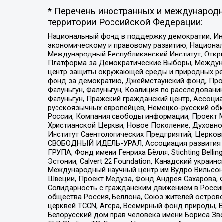
* Перечень иностранных и международн
территории Российской Федерации:
Национальный фонд в поддержку демократии, Ин
экономическому и правовому развитию, Национ
Международный Республиканский Институт, Откры
Платформа за Демократические Выборы, Междуна
центр защиты окружающей среды и природных ресу
фонд за демократию, Джеймстаунский фонд, Прож
Фалуньгун, Фалуньгун, Коалиция по расследован
Фалуньгун, Пражский гражданский центр, Ассоци
русскоязычных европейцев, Немецко-русский об
России, Компания свободы информации, Проект М
Христианской Церкви, Новое Поколение, Духовн
Институт Саентологических Предприятий, Церков
СВОБОДНЫЙ ИДЕЛЬ-УРАЛ, Ассоциация развития ж
ГРУПА, Фонд имени Генриха Бёлля, Stichting Bellin
Эстонии, Calvert 22 Foundation, Канадский укра
Международный научный центр им Вудро Вильсона
Швеции, Проект Медуза, Фонд Андрея Сахарова, Ф
Солидарность с гражданским движением в России 
общества Россия, Беллона, Союз жителей острово
церквей TCCN, Агора, Всемирный фонд природы, B
Белорусский дом прав человека имени Бориса Зво