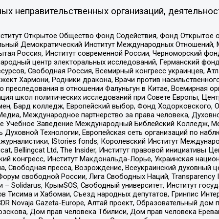
ых неправительственных организаций, деятельнос
ститут Открытое Общество Фонд Содействия, Фонд Открытое 
альный Демократический Институт Международных Отношений,
тая Россия, Институт современной России, Черноморский фонд
родный центр электоральных исследований, Германский фонд
рсов, Свободная Россия, Всемирный конгресс украинцев, Атла
ект Хармони, Родники дракона, Врачи против насильственного
ию преследования в отношении Фалуньгун в Китае, Всемирная о
ация школ политических исследований при Совете Европы, Цен
мен, Бард колледж, Европейский выбор, Фонд Ходорковского,
едиа, Международное партнерство за права человека, Духовно
ое Учебное Заведение Международный Библейский Колледж, М
ь Духовной Технологии, Европейская сеть организаций по наб
урналистики, IStories fonds, Королевский Институт Между
gcat, Bellingcat Ltd, The Insider, Институт правовой инициатив
инский конгресс, Институт Макдональда-Лорье, Украинская нац
, Свободная пресса, Возрождение, Всеукраинский духовный цен
орум свободной России, Лига Свободных Наций, Transparеncy I
– Solidarus, КрымSOS, Свободный университет, Институт госу
в Тисима и Хабомаи, Съезд народных депутатов, Гринпис Инте
DR Novaja Gazeta-Europe, Алтай проект, Образовательный дом 
зскова, Дом прав человека Тбилиси, Дом прав человека Ерева