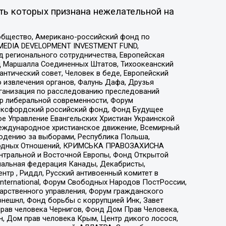
ть которых признана нежелательной на
общество, Американо-российский фонд по
 MEDIA DEVELOPMENT INVESTMENT FUND,
 регионального сотрудничества, Европейская
 Маршалла Соединенных Штатов, Тихоокеанский
нтический совет, Человек в беде, Европейский
 извлечения органов, Фалунь Дафа, Друзья
рганизация по расследованию преследований
тр либеральной современности, Форум
 Оксфордский российский фонд, Фонд Будущее
е Управление Евангельских Христиан Украинской
еждународное христианское движение, Всемирный
людению за выборами, Республика Польша,
народных Отношений, КРИМСЬКА ПРАВОЗАХИСНА
ы Центральной и Восточной Европы, Фонд Открытой
иональная федерация Канады, Декабристы,
тр , Риддл, Русский антивоенный комитет в
nternational, Форум Свободных Народов ПостРоссии,
дарственного управления, Форум гражданского
рнешнл, Фонд борьбы с коррупцией Инк, Завет
прав человека Чернигов, Фонд Дом Прав Человека,
н, Дом прав человека Крым, Центр дикого лосося,