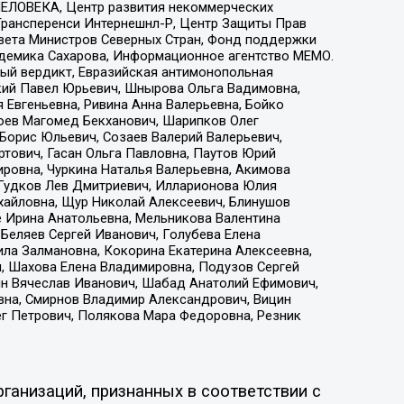
ЕЛОВЕКА, Центр развития некоммерческих
 Трансперенси Интернешнл-Р, Центр Защиты Прав
овета Министров Северных Стран, Фонд поддержки
адемика Сахарова, Информационное агентство МЕМО.
ый вердикт, Евразийская антимонопольная
кий Павел Юрьевич, Шнырова Ольга Вадимовна,
 Евгеньевна, Ривина Анна Валерьевна, Бойко
хоев Магомед Бекханович, Шарипков Олег
Борис Юльевич, Созаев Валерий Валерьевич,
тович, Гасан Ольга Павловна, Паутов Юрий
ровна, Чуркина Наталья Валерьевна, Акимова
 Гудков Лев Дмитриевич, Илларионова Юлия
ихайловна, Щур Николай Алексеевич, Блинушов
е Ирина Анатольевна, Мельникова Валентина
Беляев Сергей Иванович, Голубева Елена
ила Залмановна, Кокорина Екатерина Алексеевна,
, Шахова Елена Владимировна, Подузов Сергей
ин Вячеслав Иванович, Шабад Анатолий Ефимович,
вна, Смирнов Владимир Александрович, Вицин
ег Петрович, Полякова Мара Федоровна, Резник
ганизаций, признанных в соответствии с