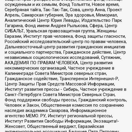
осужденным и их семьям, Фонд Тольятти, Новое время,
Серебряная тайга, Так-Так-Так, Сова, центр Анна, Проект
Апрель, Самарская губерния, Эра здоровья, Мемориал,
Аналитический Центр Юрия Левады, Издательство Парк
Гагарина, Фонд имени Андрея Рылькова, Сфера, Центр
СИБАЛЬТ, Уральская правозащитная группа, Женщины
Евразии, Институт прав человека, Фонд защиты гласности,
Российский исследовательский центр по правам человека,
Дальневосточный центр развития гражданских инициатив
и социального партнерства, Гражданское действие, Центр
независимых социологических исследований, Сутяжник,
АКАДЕМИЯ ПО ПРАВАМ ЧЕЛОВЕКА, Центр развития
некоммерческих организаций, Частное учреждение в
Калининграде Совета Министров северных стран,
Гражданское содействие, Трансперенси Интернешнл-Р,
Центр Защиты Прав Средств Массовой Информации,
Институт развития прессы - Сибирь, Частное учреждение в
Санкт-Петербурге Совета Министров Северных Стран,
Фонд поддержки свободы прессы, Гражданский контроль,
Человек и Закон, Общественная комиссия по сохранению
наследия академика Сахарова, Информационное
агентство МЕМО. РУ, Институт региональной прессы,
Институт Развития Свободы Информации, Экозащита!-
Женсовет, Общественный вердикт, Евразийская
антимонопольная ассоциация, Бедушев Петр Петрович,