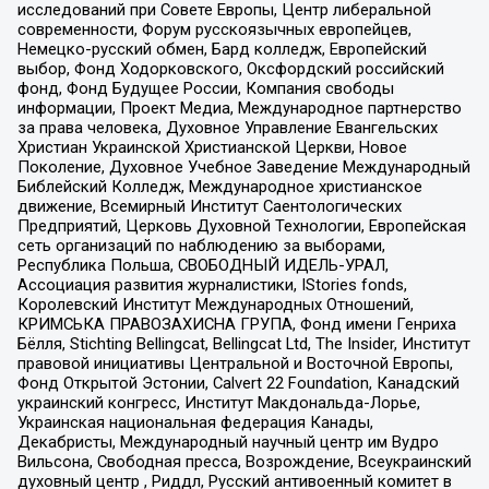
исследований при Совете Европы, Центр либеральной
современности, Форум русскоязычных европейцев,
Немецко-русский обмен, Бард колледж, Европейский
выбор, Фонд Ходорковского, Оксфордский российский
фонд, Фонд Будущее России, Компания свободы
информации, Проект Медиа, Международное партнерство
за права человека, Духовное Управление Евангельских
Христиан Украинской Христианской Церкви, Новое
Поколение, Духовное Учебное Заведение Международный
Библейский Колледж, Международное христианское
движение, Всемирный Институт Саентологических
Предприятий, Церковь Духовной Технологии, Европейская
сеть организаций по наблюдению за выборами,
Республика Польша, СВОБОДНЫЙ ИДЕЛЬ-УРАЛ,
Ассоциация развития журналистики, IStories fonds,
Королевский Институт Международных Отношений,
КРИМСЬКА ПРАВОЗАХИСНА ГРУПА, Фонд имени Генриха
Бёлля, Stichting Bellingcat, Bellingcat Ltd, The Insider, Институт
правовой инициативы Центральной и Восточной Европы,
Фонд Открытой Эстонии, Calvert 22 Foundation, Канадский
украинский конгресс, Институт Макдональда-Лорье,
Украинская национальная федерация Канады,
Декабристы, Международный научный центр им Вудро
Вильсона, Свободная пресса, Возрождение, Всеукраинский
духовный центр , Риддл, Русский антивоенный комитет в