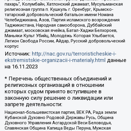
пахарь”, Колумбайн, Хатлонский джамаат, Мусульманская
религиозная группа п. Кушкуль г. Оренбург, Крымско-
татарский добровольческий батальон имени Номана
Челебиджихана, Азов, Партия исламского возрождения
Таджикистана, Народная самооборона, Дуббайский
джамаат, московская ячейка, Батал-Хаджи Белхороев,
Маньяки Культ Убийц, Молодёжь Которая Улыбается,
Легион Свобода России, Айдар, Русский добровольческий
корпус
Источник:
http://nac.gov.ru/terroristicheskie-i-
ekstremistskie-organizacii-i-materialy.html
данные
на
16.11.2023
* Перечень общественных объединений и
религиозных организаций в отношении
которых судом принято вступившее в
законную силу решение о ликвидации или
запрете деятельности:
Национал-большевистская партия, ВЕК РА, Рада земли
Кубанской Духовно Родовой Державы Русь, Община
Духовного Управления Асгардской Веси Беловодья,
Славянская Община Капища Веды Перуна, Мужская