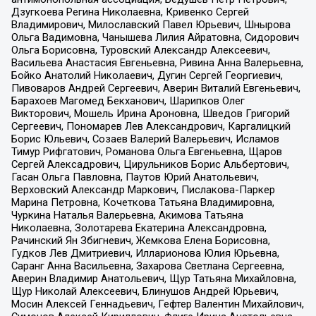
Дзугкоева Регина Николаевна, Кривенко Сергей
Владимирович, Милославский Павел Юрьевич, Шнырова
Ольга Вадимовна, Чанышева Лилия Айратовна, Сидорович
Ольга Борисовна, Туровский Александр Алексеевич,
Васильева Анастасия Евгеньевна, Ривина Анна Валерьевна,
Бойко Анатолий Николаевич, Дугин Сергей Георгиевич,
Пивоваров Андрей Сергеевич, Аверин Виталий Евгеньевич,
Барахоев Магомед Бекханович, Шарипков Олег
Викторович, Мошель Ирина Ароновна, Шведов Григорий
Сергеевич, Пономарев Лев Александрович, Каргалицкий
Борис Юльевич, Созаев Валерий Валерьевич, Исламов
Тимур Рифгатович, Романова Ольга Евгеньевна, Щаров
Сергей Алексадрович, Цирульников Борис Альбертович,
Гасан Ольга Павловна, Паутов Юрий Анатольевич,
Верховский Александр Маркович, Пислакова-Паркер
Марина Петровна, Кочеткова Татьяна Владимировна,
Чуркина Наталья Валерьевна, Акимова Татьяна
Николаевна, Золотарева Екатерина Александровна,
Рачинский Ян Збигневич, Жемкова Елена Борисовна,
Гудков Лев Дмитриевич, Илларионова Юлия Юрьевна,
Саранг Анна Васильевна, Захарова Светлана Сергеевна,
Аверин Владимир Анатольевич, Щур Татьяна Михайловна,
Щур Николай Алексеевич, Блинушов Андрей Юрьевич,
Мосин Алексей Геннадьевич, Гефтер Валентин Михайлович,