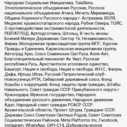
Народная Социальная Инициатива, TulaSkins,
Этнополитическое объединение Русские, Русское
национальное объединение Атака, Мечеть Мирмамеда,
Община Коренного Русского народа г. Астрахани, ВОЛЯ,
Меджлис крымскотатарского народа, Рубеж Севера, ТОЙС,
О противодействии экстремистской деятельности,
РЕВТАТПОД, Артподготовка, Штольц, В честь иконы
Божией Матери Державная, Сектор 16, Независимость,
Фирма, Молодежная правозащитная группа МПГ, Курсом
Правды и Единения, Каракольская инициативная группа,
Автоград Крю, Союз Славянских Сил Руси, Алля-Аят,
Благотворительный пансионат Ак Умут, Русская
республика Русь, Арестантское уголовное единство,
Башкорт, Нация и свобода, Нация и свобода, W.H.С., Фалунь
Дафа, Иртыш Ultras, Русский Патриотический клуб-
Новокузнецк/РПК, Сибирский державный союз, Фонд
борьбы с коррупцией, Фонд защиты прав граждан, Штабы
Навального, Совет граждан СССР Прикубанского округа г.
Краснодара, Мужское государство, Народное
объединение русского движения, Народное движение
Адат, Народный совет граждан РСФСР СССР
Архангельской области, Проект Штурм, Граждане СССР,
Держава Союз Советских Светлых Родов, Совет Советских
Социалистических Районов, Meta Platforms Inc, Facebook,
Instagram, WhatsApp, СИЧ-С14, Добровольческое