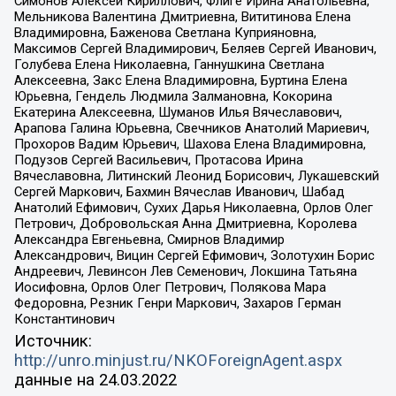
Симонов Алексей Кириллович, Флиге Ирина Анатольевна,
Мельникова Валентина Дмитриевна, Вититинова Елена
Владимировна, Баженова Светлана Куприяновна,
Максимов Сергей Владимирович, Беляев Сергей Иванович,
Голубева Елена Николаевна, Ганнушкина Светлана
Алексеевна, Закс Елена Владимировна, Буртина Елена
Юрьевна, Гендель Людмила Залмановна, Кокорина
Екатерина Алексеевна, Шуманов Илья Вячеславович,
Арапова Галина Юрьевна, Свечников Анатолий Мариевич,
Прохоров Вадим Юрьевич, Шахова Елена Владимировна,
Подузов Сергей Васильевич, Протасова Ирина
Вячеславовна, Литинский Леонид Борисович, Лукашевский
Сергей Маркович, Бахмин Вячеслав Иванович, Шабад
Анатолий Ефимович, Сухих Дарья Николаевна, Орлов Олег
Петрович, Добровольская Анна Дмитриевна, Королева
Александра Евгеньевна, Смирнов Владимир
Александрович, Вицин Сергей Ефимович, Золотухин Борис
Андреевич, Левинсон Лев Семенович, Локшина Татьяна
Иосифовна, Орлов Олег Петрович, Полякова Мара
Федоровна, Резник Генри Маркович, Захаров Герман
Константинович
Источник:
http://unro.minjust.ru/NKOForeignAgent.aspx
данные на
24.03.2022