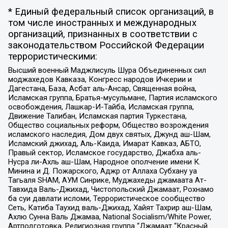
* Единый федеральный список организаций, в
том числе иностранных и международных
организаций, признанных в соответствии с
законодательством Российской Федерации
террористическими:
Высший военный Маджлисуль Шура Объединенных сил
моджахедов Кавказа, Конгресс народов Ичкерии и
Дагестана, База, Асбат аль-Ансар, Священная война,
Исламская группа, Братья-мусульмане, Партия исламского
освобождения, Лашкар-И-Тайба, Исламская группа,
Движение Талибан, Исламская партия Туркестана,
Общество социальных реформ, Общество возрождения
исламского наследия, Дом двух святых, Джунд аш-Шам,
Исламский джихад, Аль-Каида, Имарат Кавказ, АБТО,
Правый сектор, Исламское государство, Джабха аль-
Нусра ли-Ахль аш-Шам, Народное ополчение имени К.
Минина и Д. Пожарского, Аджр от Аллаха Субхану уа
Тагьаля SHAM, АУМ Синрике, Муджахеды джамаата Ат-
Тавхида Валь-Джихад, Чистопольский Джамаат, Рохнамо
ба суи давлати исломи, Террористическое сообщество
Сеть, Катиба Таухид валь-Джихад, Хайят Тахрир аш-Шам,
Ахлю Сунна Валь Джамаа, National Socialism/White Power,
Артподготовка, Религиозная группа “Джамаат “Красный