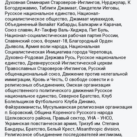
Духовная Семинария Староверов-Инглингов, Нурджулар, К
Богодержавию, Таблиги Джамаат, Свидетели Иеговы,
Русское национальное единство, Национал-
социалистическое общество, Джамаат мувахидов,
Объединенный Вилайат Кабарды, Балкарии и Карачая,
Союз славян, Ат-Такфир Валь-Хиджра, Пит Буль,
Национал-социалистическая рабочая партия России,
Славянский союз, Формат-18, Благородный Орден
Дьявола, Армия воли народа, Национальная
Социалистическая Инициатива города Череповца,
Духовно-Родовая Держава Русь, Русское национальное
единство, Древнерусской Инглистической церкви
Православных Староверов-Инглингов, Русский
общенациональный союз, Движение против нелегальной
иммиграции, Кровь и Честь, О свободе совести и о
религиозных объединениях, Омская организация
общественного политического движения Русское
национальное единство, Северное Братство, Клуб
Болельщиков Футбольного Клуба Динамо,
Файзрахманисты, Мусульманская религиозная организация
п. Боровский, Община Коренного Русского народа
Щелковского района, Правый сектор, УНА - УНСО,
Украинская повстанческая армия, Тризуб им. Степана
Бандеры, Братство, Белый Крест, Misanthropic division,
Религиозное объединение последователей инглиизма,