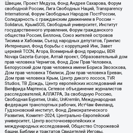
Швеции, Проект Медуза, Фонд Андрея Сахарова, Форум
свободной России, Лига Свободных Наций, Transparеncy
International, Форум Свободных Народов ПостРоссии,
Солидарность с гражданским движением в России –
Solidarus, КрымSOS, Свободный университет, Институт
государственного управления, Форум гражданского
общества Россия, Беллона, Союз жителей островов
Тисима и Хабомаи, Съезд народных депутатов, Гринпис
Интернешнл, Фонд борьбы с коррупцией Инк, Завет
церквей TCCN, Агора, Всемирный фонд природы, BDR
Novaja Gazeta-Europe, Алтай проект, Образовательный дом
прав человека Чернигов, Фонд Дом Прав Человека,
Белорусский дом прав человека имени Бориса Звозскова,
Дом прав человека Тбилиси, Дом прав человека Ереван,
Дом прав человека Крым, Центр дикого лосося, TVR
Studios, ТВ Дождь, Центр европейских исследований им
Вилфрида Мартенса, Сетевое объединение журналистов
расследователей, АЛЛАТРА, За свободную Россию,
Свободная Бурятия, Uralic, UnKremlin, Международная
федерация транспортных рабочих, ИстЧам Финланд,
Гудзоновский институт, Фонд Демократического
Развития, Комитет-2024, Центрально-Европейский
университет, Центр восточноевропейских и
международных исследований, Общество Сторожевой
башни, Библии и трактатов Свидетелей Иеговы,