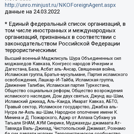
http://unro.minjust.ru/NKOForeignAgent.aspx
данные на
24.03.2022
* Единый федеральный список организаций, в
том числе иностранных и международных
организаций, признанных в соответствии с
законодательством Российской Федерации
террористическими:
Высший военный Маджлисуль Шура Объединенных сил
моджахедов Кавказа, Конгресс народов Ичкерии и
Дагестана, База, Асбат аль-Ансар, Священная война,
Исламская группа, Братья-мусульмане, Партия исламского
освобождения, Лашкар-И-Тайба, Исламская группа,
Движение Талибан, Исламская партия Туркестана,
Общество социальных реформ, Общество возрождения
исламского наследия, Дом двух святых, Джунд аш-Шам,
Исламский джихад, Аль-Каида, Имарат Кавказ, АБТО,
Правый сектор, Исламское государство, Джабха аль-
Нусра ли-Ахль аш-Шам, Народное ополчение имени К.
Минина и Д. Пожарского, Аджр от Аллаха Субхану уа
Тагьаля SHAM, АУМ Синрике, Муджахеды джамаата Ат-
Тавхида Валь-Джихад, Чистопольский Джамаат, Рохнамо
ба суи давлати исломи, Террористическое сообщество