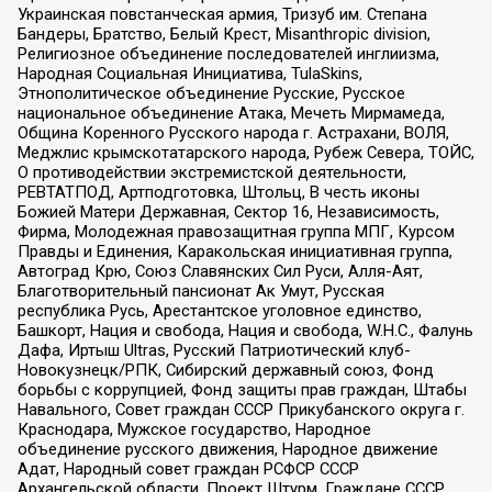
Украинская повстанческая армия, Тризуб им. Степана
Бандеры, Братство, Белый Крест, Misanthropic division,
Религиозное объединение последователей инглиизма,
Народная Социальная Инициатива, TulaSkins,
Этнополитическое объединение Русские, Русское
национальное объединение Атака, Мечеть Мирмамеда,
Община Коренного Русского народа г. Астрахани, ВОЛЯ,
Меджлис крымскотатарского народа, Рубеж Севера, ТОЙС,
О противодействии экстремистской деятельности,
РЕВТАТПОД, Артподготовка, Штольц, В честь иконы
Божией Матери Державная, Сектор 16, Независимость,
Фирма, Молодежная правозащитная группа МПГ, Курсом
Правды и Единения, Каракольская инициативная группа,
Автоград Крю, Союз Славянских Сил Руси, Алля-Аят,
Благотворительный пансионат Ак Умут, Русская
республика Русь, Арестантское уголовное единство,
Башкорт, Нация и свобода, Нация и свобода, W.H.С., Фалунь
Дафа, Иртыш Ultras, Русский Патриотический клуб-
Новокузнецк/РПК, Сибирский державный союз, Фонд
борьбы с коррупцией, Фонд защиты прав граждан, Штабы
Навального, Совет граждан СССР Прикубанского округа г.
Краснодара, Мужское государство, Народное
объединение русского движения, Народное движение
Адат, Народный совет граждан РСФСР СССР
Архангельской области, Проект Штурм, Граждане СССР,