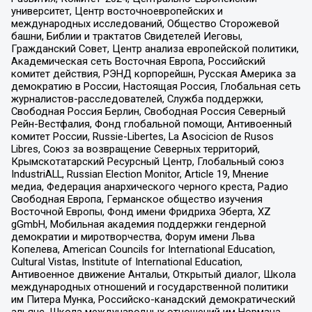
университет, Центр восточноевропейских и
международных исследований, Общество Сторожевой
башни, Библии и трактатов Свидетелей Иеговы,
Гражданский Совет, Центр анализа европейской политики,
Академическая сеть Восточная Европа, Российский
комитет действия, РЭНД корпорейшн, Русская Америка за
демократию в России, Настоящая Россия, Глобальная сеть
журналистов-расследователей, Служба поддержки,
Свободная Россия Берлин, Свободная Россия Северный
Рейн-Вестфалия, Фонд глобальной помощи, Антивоенный
комитет России, Russie-Libertes, La Asocicion de Rusos
Libres, Союз за возвращение Северных территорий,
Крымскотатарский Ресурсный Центр, Глобальный союз
IndustriALL, Russian Election Monitor, Article 19, Мнение
медиа, Федерация анархического черного креста, Радио
Свободная Европа, Германское общество изучения
Восточной Европы, Фонд имени Фридриха Эберта, XZ
gGmbH, Мобильная академия поддержки гендерной
демократии и миротворчества, Форум имени Льва
Копелева, American Councils for International Education,
Cultural Vistas, Institute of International Education,
Антивоенное движение Антальи, Открытый диалог, Школа
международных отношений и государственной политики
им Питера Мунка, Российско-канадский демократический