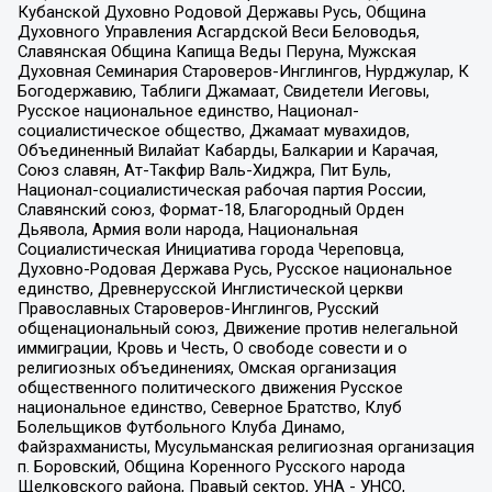
Кубанской Духовно Родовой Державы Русь, Община
Духовного Управления Асгардской Веси Беловодья,
Славянская Община Капища Веды Перуна, Мужская
Духовная Семинария Староверов-Инглингов, Нурджулар, К
Богодержавию, Таблиги Джамаат, Свидетели Иеговы,
Русское национальное единство, Национал-
социалистическое общество, Джамаат мувахидов,
Объединенный Вилайат Кабарды, Балкарии и Карачая,
Союз славян, Ат-Такфир Валь-Хиджра, Пит Буль,
Национал-социалистическая рабочая партия России,
Славянский союз, Формат-18, Благородный Орден
Дьявола, Армия воли народа, Национальная
Социалистическая Инициатива города Череповца,
Духовно-Родовая Держава Русь, Русское национальное
единство, Древнерусской Инглистической церкви
Православных Староверов-Инглингов, Русский
общенациональный союз, Движение против нелегальной
иммиграции, Кровь и Честь, О свободе совести и о
религиозных объединениях, Омская организация
общественного политического движения Русское
национальное единство, Северное Братство, Клуб
Болельщиков Футбольного Клуба Динамо,
Файзрахманисты, Мусульманская религиозная организация
п. Боровский, Община Коренного Русского народа
Щелковского района, Правый сектор, УНА - УНСО,