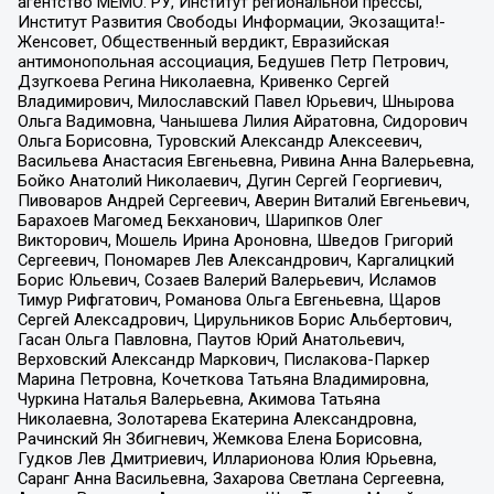
агентство МЕМО. РУ, Институт региональной прессы,
Институт Развития Свободы Информации, Экозащита!-
Женсовет, Общественный вердикт, Евразийская
антимонопольная ассоциация, Бедушев Петр Петрович,
Дзугкоева Регина Николаевна, Кривенко Сергей
Владимирович, Милославский Павел Юрьевич, Шнырова
Ольга Вадимовна, Чанышева Лилия Айратовна, Сидорович
Ольга Борисовна, Туровский Александр Алексеевич,
Васильева Анастасия Евгеньевна, Ривина Анна Валерьевна,
Бойко Анатолий Николаевич, Дугин Сергей Георгиевич,
Пивоваров Андрей Сергеевич, Аверин Виталий Евгеньевич,
Барахоев Магомед Бекханович, Шарипков Олег
Викторович, Мошель Ирина Ароновна, Шведов Григорий
Сергеевич, Пономарев Лев Александрович, Каргалицкий
Борис Юльевич, Созаев Валерий Валерьевич, Исламов
Тимур Рифгатович, Романова Ольга Евгеньевна, Щаров
Сергей Алексадрович, Цирульников Борис Альбертович,
Гасан Ольга Павловна, Паутов Юрий Анатольевич,
Верховский Александр Маркович, Пислакова-Паркер
Марина Петровна, Кочеткова Татьяна Владимировна,
Чуркина Наталья Валерьевна, Акимова Татьяна
Николаевна, Золотарева Екатерина Александровна,
Рачинский Ян Збигневич, Жемкова Елена Борисовна,
Гудков Лев Дмитриевич, Илларионова Юлия Юрьевна,
Саранг Анна Васильевна, Захарова Светлана Сергеевна,