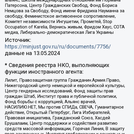
альянс, Школа международных отношений им Нормана
Патерсона, Центр Гражданских Свобод, Фонд Бориса
Немцова за Свободу, Фонд имени Фридриха Науманна за
свободу, Феминистское антивоенное сопротивление,
Комитет независимости Ингушетии, Прометей, Stop
Occupation of Karelia, Вернись живым, Фридом Хаус, СОТА
медиа, Либерально-демократическая Лига Украины
Источник:
https://minjust.gov.ru/ru/documents/7756/
данные на
13.05.2024
* Сведения реестра НКО, выполняющих
функции иностранного агента:
Лилит, Правозащитная группа Гражданин.Армия.Право,
Нижегородский центр немецкой и европейской культуры,
Центр гендерных исследований, Фонд защиты прав
граждан Штаб, Институт права и публичной политики,
Фонд борьбы с коррупцией, Альянс врачей,
НАСИЛИЮ.НЕТ, Мы против СПИДа, СВЕЧА, Гуманитарное
действие, Открытый Петербург, Лига Избирателей,
Правовая инициатива, Гражданский Союз, Хасдей
Ерушалаим, Центр поддержки и содействия развитию
средств массовой информации, Горячая Линия, В защиту
прав заключенных, Институт глобализации и социальных