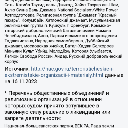
Сеть, Катиба Таухид валь-Джихад, Хайят Тахрир аш-Шам,
Ахлю Сунна Валь Джамаа, National Socialism/White Power,
Артподготовка, Религиозная группа “Джамаат “Красный
пахарь”, Колумбайн, Хатлонский джамаат, Мусульманская
религиозная группа п. Кушкуль г. Оренбург, Крымско-
татарский добровольческий батальон имени Номана
Челебиджихана, Азов, Партия исламского возрождения
Таджикистана, Народная самооборона, Дуббайский
джамаат, московская ячейка, Батал-Хаджи Белхороев,
Маньяки Культ Убийц, Молодёжь Которая Улыбается,
Легион Свобода России, Айдар, Русский добровольческий
корпус
Источник:
http://nac.gov.ru/terroristicheskie-i-
ekstremistskie-organizacii-i-materialy.html
данные
на
16.11.2023
* Перечень общественных объединений и
религиозных организаций в отношении
которых судом принято вступившее в
законную силу решение о ликвидации или
запрете деятельности:
Национал-большевистская партия, ВЕК РА, Рада земли