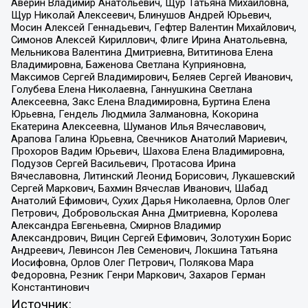
Аверин Владимир Анатольевич, Щур Татьяна Михайловна,
Щур Николай Алексеевич, Блинушов Андрей Юрьевич,
Мосин Алексей Геннадьевич, Гефтер Валентин Михайлович,
Симонов Алексей Кириллович, Флиге Ирина Анатольевна,
Мельникова Валентина Дмитриевна, Вититинова Елена
Владимировна, Баженова Светлана Куприяновна,
Максимов Сергей Владимирович, Беляев Сергей Иванович,
Голубева Елена Николаевна, Ганнушкина Светлана
Алексеевна, Закс Елена Владимировна, Буртина Елена
Юрьевна, Гендель Людмила Залмановна, Кокорина
Екатерина Алексеевна, Шуманов Илья Вячеславович,
Арапова Галина Юрьевна, Свечников Анатолий Мариевич,
Прохоров Вадим Юрьевич, Шахова Елена Владимировна,
Подузов Сергей Васильевич, Протасова Ирина
Вячеславовна, Литинский Леонид Борисович, Лукашевский
Сергей Маркович, Бахмин Вячеслав Иванович, Шабад
Анатолий Ефимович, Сухих Дарья Николаевна, Орлов Олег
Петрович, Добровольская Анна Дмитриевна, Королева
Александра Евгеньевна, Смирнов Владимир
Александрович, Вицин Сергей Ефимович, Золотухин Борис
Андреевич, Левинсон Лев Семенович, Локшина Татьяна
Иосифовна, Орлов Олег Петрович, Полякова Мара
Федоровна, Резник Генри Маркович, Захаров Герман
Константинович
Источник: