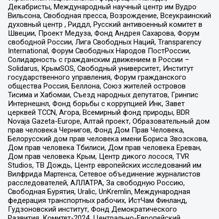
Декабристы, Международный научный центр им Вудро
Вильсона, Свободная пресса, Возрождение, Всеукраинский
духовный центр , Риддл, Русский антивоенный комитет в
Швеции, Проект Медуза, Фонд Андрея Сахарова, Форум
свободной России, Лига Свободных Наций, Transparеncy
International, Форум Свободных Народов ПостРоссии,
Солидарность с гражданским движением в России –
Solidarus, КрымSOS, Свободный университет, Институт
государственного управления, Форум гражданского
общества Россия, Беллона, Союз жителей островов
Тисима и Хабомаи, Съезд народных депутатов, Гринпис
Интернешнл, Фонд борьбы с коррупцией Инк, Завет
церквей TCCN, Агора, Всемирный фонд природы, BDR
Novaja Gazeta-Europe, Алтай проект, Образовательный дом
прав человека Чернигов, Фонд Дом Прав Человека,
Белорусский дом прав человека имени Бориса Звозскова,
Дом прав человека Тбилиси, Дом прав человека Ереван,
Дом прав человека Крым, Центр дикого лосося, TVR
Studios, ТВ Дождь, Центр европейских исследований им
Вилфрида Мартенса, Сетевое объединение журналистов
расследователей, АЛЛАТРА, За свободную Россию,
Свободная Бурятия, Uralic, UnKremlin, Международная
федерация транспортных рабочих, ИстЧам Финланд,
Гудзоновский институт, Фонд Демократического
Развития, Комитет-2024, Центрально-Европейский