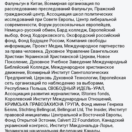
Фалуньгун в Китае, Всемирная организация по
расследованию преследований Фалуньгун, Пражский
гражданский центр, Ассоциация школ политических
исследований при Совете Европы, Центр либеральной
современности, Форум русскоязычных европейцев,
Немецко-русский обмен, Бард колледж, Европейский
выбор, Фонд Ходорковского, Оксфордский российский
фонд, Фонд Будущее России, Компания свободы
информации, Проект Медиа, Международное партнерство
за права человека, Духовное Управление Евангельских
Христиан Украинской Христианской Церкви, Новое
Поколение, Духовное Учебное Заведение Международный
Библейский Колледж, Международное христианское
движение, Всемирный Институт Саентологических
Предприятий, Церковь Духовной Технологии, Европейская
сеть организаций по наблюдению за выборами,
Республика Польша, СВОБОДНЫЙ ИДЕЛЬ-УРАЛ,
Ассоциация развития журналистики, IStories fonds,
Королевский Институт Международных Отношений,
КРИМСЬКА ПРАВОЗАХИСНА ГРУПА, Фонд имени Генриха
Бёлля, Stichting Bellingcat, Bellingcat Ltd, The Insider, Институт
правовой инициативы Центральной и Восточной Европы,
Фонд Открытой Эстонии, Calvert 22 Foundation, Канадский
украинский конгресс, Институт Макдональда-Лорье,
Украинская национальная федерация Канады,