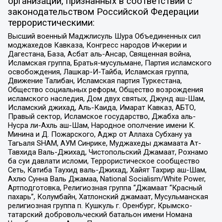
организаций, признанных в соответствии с
законодательством Российской Федерации
террористическими:
Высший военный Маджлисуль Шура Объединенных сил
моджахедов Кавказа, Конгресс народов Ичкерии и
Дагестана, База, Асбат аль-Ансар, Священная война,
Исламская группа, Братья-мусульмане, Партия исламского
освобождения, Лашкар-И-Тайба, Исламская группа,
Движение Талибан, Исламская партия Туркестана,
Общество социальных реформ, Общество возрождения
исламского наследия, Дом двух святых, Джунд аш-Шам,
Исламский джихад, Аль-Каида, Имарат Кавказ, АБТО,
Правый сектор, Исламское государство, Джабха аль-
Нусра ли-Ахль аш-Шам, Народное ополчение имени К.
Минина и Д. Пожарского, Аджр от Аллаха Субхану уа
Тагьаля SHAM, АУМ Синрике, Муджахеды джамаата Ат-
Тавхида Валь-Джихад, Чистопольский Джамаат, Рохнамо
ба суи давлати исломи, Террористическое сообщество
Сеть, Катиба Таухид валь-Джихад, Хайят Тахрир аш-Шам,
Ахлю Сунна Валь Джамаа, National Socialism/White Power,
Артподготовка, Религиозная группа “Джамаат “Красный
пахарь”, Колумбайн, Хатлонский джамаат, Мусульманская
религиозная группа п. Кушкуль г. Оренбург, Крымско-
татарский добровольческий батальон имени Номана