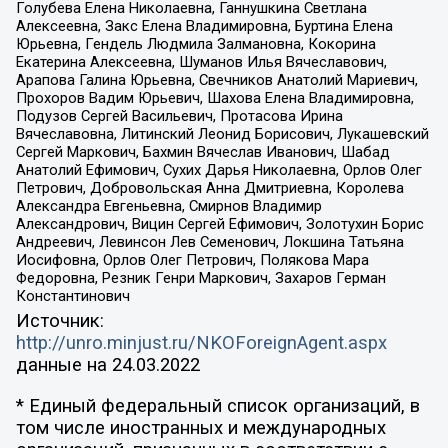
Голубева Елена Николаевна, Ганнушкина Светлана
Алексеевна, Закс Елена Владимировна, Буртина Елена
Юрьевна, Гендель Людмила Залмановна, Кокорина
Екатерина Алексеевна, Шуманов Илья Вячеславович,
Арапова Галина Юрьевна, Свечников Анатолий Мариевич,
Прохоров Вадим Юрьевич, Шахова Елена Владимировна,
Подузов Сергей Васильевич, Протасова Ирина
Вячеславовна, Литинский Леонид Борисович, Лукашевский
Сергей Маркович, Бахмин Вячеслав Иванович, Шабад
Анатолий Ефимович, Сухих Дарья Николаевна, Орлов Олег
Петрович, Добровольская Анна Дмитриевна, Королева
Александра Евгеньевна, Смирнов Владимир
Александрович, Вицин Сергей Ефимович, Золотухин Борис
Андреевич, Левинсон Лев Семенович, Локшина Татьяна
Иосифовна, Орлов Олег Петрович, Полякова Мара
Федоровна, Резник Генри Маркович, Захаров Герман
Константинович
Источник:
http://unro.minjust.ru/NKOForeignAgent.aspx
данные на
24.03.2022
* Единый федеральный список организаций, в
том числе иностранных и международных