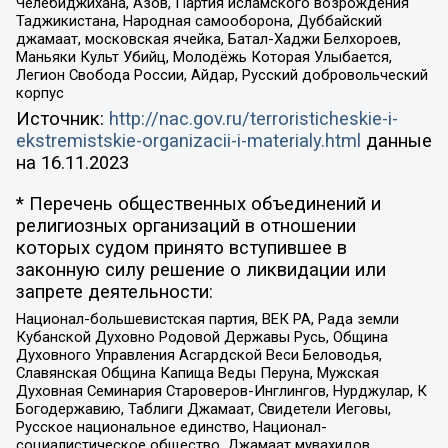
Челебиджихана, Азов, Партия исламского возрождения
Таджикистана, Народная самооборона, Дуббайский
джамаат, московская ячейка, Батал-Хаджи Белхороев,
Маньяки Культ Убийц, Молодёжь Которая Улыбается,
Легион Свобода России, Айдар, Русский добровольческий
корпус
Источник:
http://nac.gov.ru/terroristicheskie-i-
ekstremistskie-organizacii-i-materialy.html
данные
на
16.11.2023
* Перечень общественных объединений и
религиозных организаций в отношении
которых судом принято вступившее в
законную силу решение о ликвидации или
запрете деятельности:
Национал-большевистская партия, ВЕК РА, Рада земли
Кубанской Духовно Родовой Державы Русь, Община
Духовного Управления Асгардской Веси Беловодья,
Славянская Община Капища Веды Перуна, Мужская
Духовная Семинария Староверов-Инглингов, Нурджулар, К
Богодержавию, Таблиги Джамаат, Свидетели Иеговы,
Русское национальное единство, Национал-
социалистическое общество, Джамаат мувахидов,