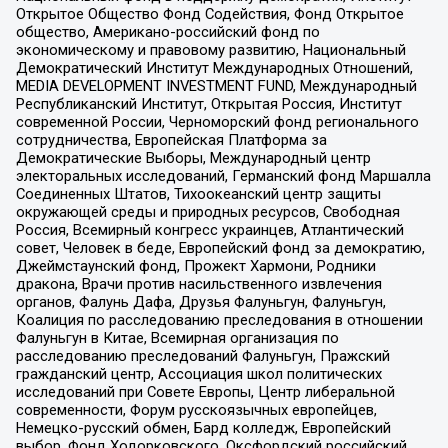
Открытое Общество Фонд Содействия, Фонд Открытое
общество, Американо-российский фонд по
экономическому и правовому развитию, Национальный
Демократический Институт Международных Отношений,
MEDIA DEVELOPMENT INVESTMENT FUND, Международный
Республиканский Институт, Открытая Россия, Институт
современной России, Черноморский фонд регионального
сотрудничества, Европейская Платформа за
Демократические Выборы, Международный центр
электоральных исследований, Германский фонд Маршалла
Соединенных Штатов, Тихоокеанский центр защиты
окружающей среды и природных ресурсов, Свободная
Россия, Всемирный конгресс украинцев, Атлантический
совет, Человек в беде, Европейский фонд за демократию,
Джеймстаунский фонд, Прожект Хармони, Родники
дракона, Врачи против насильственного извлечения
органов, Фалунь Дафа, Друзья Фалуньгун, Фалуньгун,
Коалиция по расследованию преследования в отношении
Фалуньгун в Китае, Всемирная организация по
расследованию преследований Фалуньгун, Пражский
гражданский центр, Ассоциация школ политических
исследований при Совете Европы, Центр либеральной
современности, Форум русскоязычных европейцев,
Немецко-русский обмен, Бард колледж, Европейский
выбор, Фонд Ходорковского, Оксфордский российский