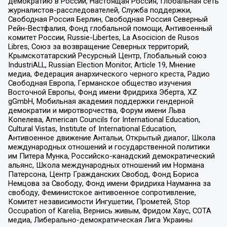
демократию в России, Настоящая Россия, Глобальная сеть
журналистов-расследователей, Служба поддержки,
Свободная Россия Берлин, Свободная Россия Северный
Рейн-Вестфалия, Фонд глобальной помощи, Антивоенный
комитет России, Russie-Libertes, La Asocicion de Rusos
Libres, Союз за возвращение Северных территорий,
Крымскотатарский Ресурсный Центр, Глобальный союз
IndustriALL, Russian Election Monitor, Article 19, Мнение
медиа, Федерация анархического черного креста, Радио
Свободная Европа, Германское общество изучения
Восточной Европы, Фонд имени Фридриха Эберта, XZ
gGmbH, Мобильная академия поддержки гендерной
демократии и миротворчества, Форум имени Льва
Копелева, American Councils for International Education,
Cultural Vistas, Institute of International Education,
Антивоенное движение Антальи, Открытый диалог, Школа
международных отношений и государственной политики
им Питера Мунка, Российско-канадский демократический
альянс, Школа международных отношений им Нормана
Патерсона, Центр Гражданских Свобод, Фонд Бориса
Немцова за Свободу, Фонд имени Фридриха Науманна за
свободу, Феминистское антивоенное сопротивление,
Комитет независимости Ингушетии, Прометей, Stop
Occupation of Karelia, Вернись живым, Фридом Хаус, СОТА
медиа, Либерально-демократическая Лига Украины