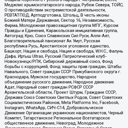
Меджлис крымскотатарского народа, Рубеж Севера, ТОЙС,
О противодействии экстремистской деятельности,
РЕВТАТПОД, Артподготовка, Штольц, В честь иконы
Божией Матери Державная, Сектор 16, Независимость,
Фирма, Молодежная правозащитная группа МПГ, Курсом
Правды и Единения, Каракольская инициативная группа,
Автоград Крю, Союз Славянских Сил Руси, Алля-Аят,
Благотворительный пансионат Ак Умут, Русская
республика Русь, Арестантское уголовное единство,
Башкорт, Нация и свобода, Нация и свобода, W.H.С., Фалунь
Дафа, Иртыш Ultras, Русский Патриотический клуб-
Новокузнецк/РПК, Сибирский державный союз, Фонд
борьбы с коррупцией, Фонд защиты прав граждан, Штабы
Навального, Совет граждан СССР Прикубанского округа г.
Краснодара, Мужское государство, Народное
объединение русского движения, Народное движение
Адат, Народный совет граждан РСФСР СССР
Архангельской области, Проект Штурм, Граждане СССР,
Держава Союз Советских Светлых Родов, Совет Советских
Социалистических Районов, Meta Platforms Inc, Facebook,
Instagram, WhatsApp, СИЧ-С14, Добровольческое
Движение Организации украинских националистов, Черный
Комитет, Татарстанское Региональное Всетатарское
общественное движение, Невоград, Молодежное