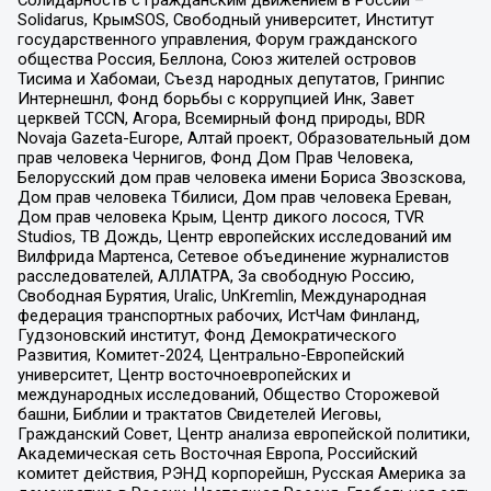
Солидарность с гражданским движением в России –
Solidarus, КрымSOS, Свободный университет, Институт
государственного управления, Форум гражданского
общества Россия, Беллона, Союз жителей островов
Тисима и Хабомаи, Съезд народных депутатов, Гринпис
Интернешнл, Фонд борьбы с коррупцией Инк, Завет
церквей TCCN, Агора, Всемирный фонд природы, BDR
Novaja Gazeta-Europe, Алтай проект, Образовательный дом
прав человека Чернигов, Фонд Дом Прав Человека,
Белорусский дом прав человека имени Бориса Звозскова,
Дом прав человека Тбилиси, Дом прав человека Ереван,
Дом прав человека Крым, Центр дикого лосося, TVR
Studios, ТВ Дождь, Центр европейских исследований им
Вилфрида Мартенса, Сетевое объединение журналистов
расследователей, АЛЛАТРА, За свободную Россию,
Свободная Бурятия, Uralic, UnKremlin, Международная
федерация транспортных рабочих, ИстЧам Финланд,
Гудзоновский институт, Фонд Демократического
Развития, Комитет-2024, Центрально-Европейский
университет, Центр восточноевропейских и
международных исследований, Общество Сторожевой
башни, Библии и трактатов Свидетелей Иеговы,
Гражданский Совет, Центр анализа европейской политики,
Академическая сеть Восточная Европа, Российский
комитет действия, РЭНД корпорейшн, Русская Америка за