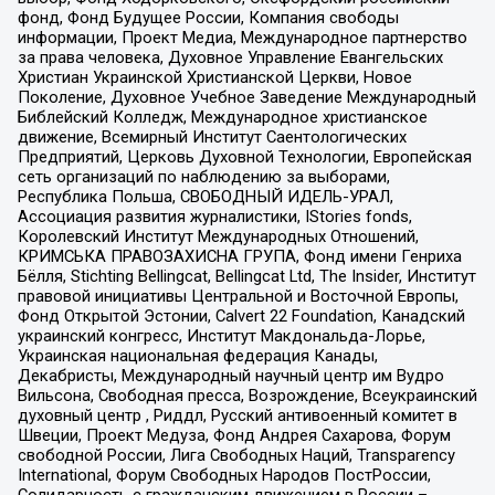
фонд, Фонд Будущее России, Компания свободы
информации, Проект Медиа, Международное партнерство
за права человека, Духовное Управление Евангельских
Христиан Украинской Христианской Церкви, Новое
Поколение, Духовное Учебное Заведение Международный
Библейский Колледж, Международное христианское
движение, Всемирный Институт Саентологических
Предприятий, Церковь Духовной Технологии, Европейская
сеть организаций по наблюдению за выборами,
Республика Польша, СВОБОДНЫЙ ИДЕЛЬ-УРАЛ,
Ассоциация развития журналистики, IStories fonds,
Королевский Институт Международных Отношений,
КРИМСЬКА ПРАВОЗАХИСНА ГРУПА, Фонд имени Генриха
Бёлля, Stichting Bellingcat, Bellingcat Ltd, The Insider, Институт
правовой инициативы Центральной и Восточной Европы,
Фонд Открытой Эстонии, Calvert 22 Foundation, Канадский
украинский конгресс, Институт Макдональда-Лорье,
Украинская национальная федерация Канады,
Декабристы, Международный научный центр им Вудро
Вильсона, Свободная пресса, Возрождение, Всеукраинский
духовный центр , Риддл, Русский антивоенный комитет в
Швеции, Проект Медуза, Фонд Андрея Сахарова, Форум
свободной России, Лига Свободных Наций, Transparеncy
International, Форум Свободных Народов ПостРоссии,