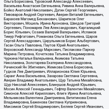
Ольга Борисовна, Туровский Александр Алексеевич,
Васильева Анастасия Евгеньевна, Ривина Анна Валерьевна,
Бойко Анатолий Николаевич, Дугин Сергей Георгиевич,
Пивоваров Андрей Сергеевич, Аверин Виталий Евгеньевич,
Барахоев Магомед Бекханович, Шарипков Олег
Викторович, Мошель Ирина Ароновна, Шведов Григорий
Сергеевич, Пономарев Лев Александрович, Каргалицкий
Борис Юльевич, Созаев Валерий Валерьевич, Исламов
Тимур Рифгатович, Романова Ольга Евгеньевна, Щаров
Сергей Алексадрович, Цирульников Борис Альбертович,
Гасан Ольга Павловна, Паутов Юрий Анатольевич,
Верховский Александр Маркович, Пислакова-Паркер
Марина Петровна, Кочеткова Татьяна Владимировна,
Чуркина Наталья Валерьевна, Акимова Татьяна
Николаевна, Золотарева Екатерина Александровна,
Рачинский Ян Збигневич, Жемкова Елена Борисовна,
Гудков Лев Дмитриевич, Илларионова Юлия Юрьевна,
Саранг Анна Васильевна, Захарова Светлана Сергеевна,
Аверин Владимир Анатольевич, Щур Татьяна Михайловна,
Щур Николай Алексеевич, Блинушов Андрей Юрьевич,
Мосин Алексей Геннадьевич, Гефтер Валентин Михайлович,
Симонов Алексей Кириллович, Флиге Ирина Анатольевна,
Мельникова Валентина Дмитриевна, Вититинова Елена
Владимировна, Баженова Светлана Куприяновна,
Максимов Сергей Владимирович, Беляев Сергей Иванович,