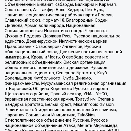
Объединенный Вилайат Кабарды, Балкарии и Карачая,
Союз славян, Ат-Такфир Валь-Хиджра, Пит Буль,
Национал-социалистическая рабочая партия России,
Славянский союз, Формат-18, Благородный Орден
Дьявола, Армия воли народа, Национальная
Социалистическая Инициатива города Череповца,
Духовно-Родовая Держава Русь, Русское национальное
единство, Древнерусской Инглистической церкви
Православных Староверов-Инглингов, Русский
общенациональный союз, Движение против нелегальной
иммиграции, Кровь и Честь, О свободе совести и о
религиозных объединениях, Омская организация
общественного политического движения Русское
национальное единство, Северное Братство, Клуб
Болельщиков Футбольного Клуба Динамо,
Файзрахманисты, Мусульманская религиозная организация
п. Боровский, Община Коренного Русского народа
Щелковского района, Правый сектор, УНА - УНСО,
Украинская повстанческая армия, Тризуб им. Степана
Бандеры, Братство, Белый Крест, Misanthropic division,
Религиозное объединение последователей инглиизма,
Народная Социальная Инициатива, TulaSkins,
Этнополитическое объединение Русские, Русское
национальное объединение Атака, Мечеть Мирмамеда,
Община Коренного Русского народа г. Астрахани, ВОЛЯ,