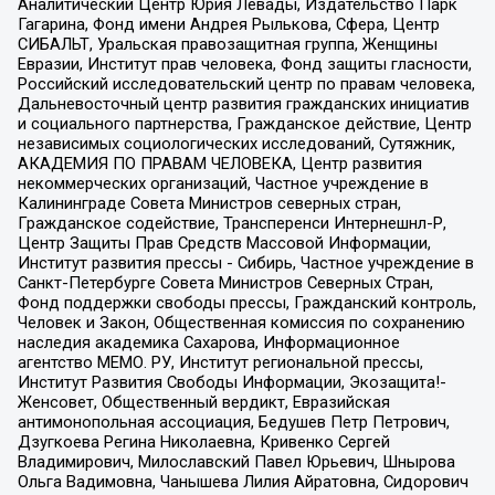
Аналитический Центр Юрия Левады, Издательство Парк
Гагарина, Фонд имени Андрея Рылькова, Сфера, Центр
СИБАЛЬТ, Уральская правозащитная группа, Женщины
Евразии, Институт прав человека, Фонд защиты гласности,
Российский исследовательский центр по правам человека,
Дальневосточный центр развития гражданских инициатив
и социального партнерства, Гражданское действие, Центр
независимых социологических исследований, Сутяжник,
АКАДЕМИЯ ПО ПРАВАМ ЧЕЛОВЕКА, Центр развития
некоммерческих организаций, Частное учреждение в
Калининграде Совета Министров северных стран,
Гражданское содействие, Трансперенси Интернешнл-Р,
Центр Защиты Прав Средств Массовой Информации,
Институт развития прессы - Сибирь, Частное учреждение в
Санкт-Петербурге Совета Министров Северных Стран,
Фонд поддержки свободы прессы, Гражданский контроль,
Человек и Закон, Общественная комиссия по сохранению
наследия академика Сахарова, Информационное
агентство МЕМО. РУ, Институт региональной прессы,
Институт Развития Свободы Информации, Экозащита!-
Женсовет, Общественный вердикт, Евразийская
антимонопольная ассоциация, Бедушев Петр Петрович,
Дзугкоева Регина Николаевна, Кривенко Сергей
Владимирович, Милославский Павел Юрьевич, Шнырова
Ольга Вадимовна, Чанышева Лилия Айратовна, Сидорович