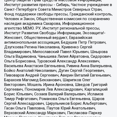
Институт развития прессы - Сибирь, Частное учреждение в
Санкт-Петербурге Совета Министров Северных Стран,
Фонд поддержки свободы прессы, Гражданский контроль,
Человек и Закон, Общественная комиссия по сохранению
наследия академика Сахарова, Информационное
агентство МЕМО. РУ, Институт региональной прессы,
Институт Развития Свободы Информации, Экозащита!-
Женсовет, Общественный вердикт, Евразийская
антимонопольная ассоциация, Бедушев Петр Петрович,
Дзугкоева Регина Николаевна, Кривенко Сергей
Владимирович, Милославский Павел Юрьевич, Шнырова
Ольга Вадимовна, Чанышева Лилия Айратовна, Сидорович
Ольга Борисовна, Туровский Александр Алексеевич,
Васильева Анастасия Евгеньевна, Ривина Анна Валерьевна,
Бойко Анатолий Николаевич, Дугин Сергей Георгиевич,
Пивоваров Андрей Сергеевич, Аверин Виталий Евгеньевич,
Барахоев Магомед Бекханович, Шарипков Олег
Викторович, Мошель Ирина Ароновна, Шведов Григорий
Сергеевич, Пономарев Лев Александрович, Каргалицкий
Борис Юльевич, Созаев Валерий Валерьевич, Исламов
Тимур Рифгатович, Романова Ольга Евгеньевна, Щаров
Сергей Алексадрович, Цирульников Борис Альбертович,
Гасан Ольга Павловна, Паутов Юрий Анатольевич,
Верховский Александр Маркович, Пислакова-Паркер