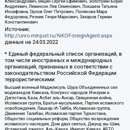
Александрович, Вицин Сергей Ефимович, Золотухин Борис
Андреевич, Левинсон Лев Семенович, Локшина Татьяна
Иосифовна, Орлов Олег Петрович, Полякова Мара
Федоровна, Резник Генри Маркович, Захаров Герман
Константинович
Источник:
http://unro.minjust.ru/NKOForeignAgent.aspx
данные на
24.03.2022
* Единый федеральный список организаций, в
том числе иностранных и международных
организаций, признанных в соответствии с
законодательством Российской Федерации
террористическими:
Высший военный Маджлисуль Шура Объединенных сил
моджахедов Кавказа, Конгресс народов Ичкерии и
Дагестана, База, Асбат аль-Ансар, Священная война,
Исламская группа, Братья-мусульмане, Партия исламского
освобождения, Лашкар-И-Тайба, Исламская группа,
Движение Талибан, Исламская партия Туркестана,
Общество социальных реформ, Общество возрождения
исламского наследия, Дом двух святых, Джунд аш-Шам,
Исламский джихад, Аль-Каида, Имарат Кавказ, АБТО,