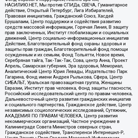
НАСИЛИЮ.НЕТ, Мы против СПИДа, СВЕЧА, Гуманитарное
действие, Открытый Петербург, Лига Избирателей,
Правовая инициатива, Гражданский Союз, Хасдей
Ерушалаим, Центр поддержки и содействия развитию
средств массовой информации, Горячая Линия, В защиту
прав заключенных, Институт глобализации и социальных
движений, Центр социально-информационных инициатив
Действие, Благотворительный фонд охраны здоровья и
защиты прав граждан, Благотворительный фонд помощи
осужденным и их семьям, Фонд Тольятти, Новое время,
Серебряная тайга, Так-Так-Так, Сова, центр Анна, Проект
Апрель, Самарская губерния, Эра здоровья, Мемориал,
Аналитический Центр Юрия Левады, Издательство Парк
Гагарина, Фонд имени Андрея Рылькова, Сфера, Центр
СИБАЛЬТ, Уральская правозащитная группа, Женщины
Евразии, Институт прав человека, Фонд защиты гласности,
Российский исследовательский центр по правам человека,
Дальневосточный центр развития гражданских инициатив
и социального партнерства, Гражданское действие, Центр
независимых социологических исследований, Сутяжник,
АКАДЕМИЯ ПО ПРАВАМ ЧЕЛОВЕКА, Центр развития
некоммерческих организаций, Частное учреждение в
Калининграде Совета Министров северных стран,
Гражданское содействие, Трансперенси Интернешнл-Р,
Центр Защиты Прав Средств Массовой Информации,