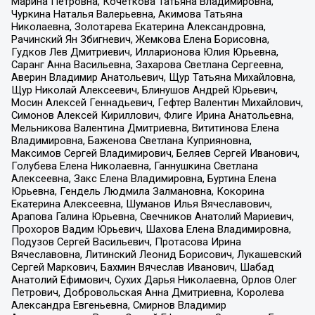
Марина Петровна, Кочеткова Татьяна Владимировна,
Чуркина Наталья Валерьевна, Акимова Татьяна
Николаевна, Золотарева Екатерина Александровна,
Рачинский Ян Збигневич, Жемкова Елена Борисовна,
Гудков Лев Дмитриевич, Илларионова Юлия Юрьевна,
Саранг Анна Васильевна, Захарова Светлана Сергеевна,
Аверин Владимир Анатольевич, Щур Татьяна Михайловна,
Щур Николай Алексеевич, Блинушов Андрей Юрьевич,
Мосин Алексей Геннадьевич, Гефтер Валентин Михайлович,
Симонов Алексей Кириллович, Флиге Ирина Анатольевна,
Мельникова Валентина Дмитриевна, Вититинова Елена
Владимировна, Баженова Светлана Куприяновна,
Максимов Сергей Владимирович, Беляев Сергей Иванович,
Голубева Елена Николаевна, Ганнушкина Светлана
Алексеевна, Закс Елена Владимировна, Буртина Елена
Юрьевна, Гендель Людмила Залмановна, Кокорина
Екатерина Алексеевна, Шуманов Илья Вячеславович,
Арапова Галина Юрьевна, Свечников Анатолий Мариевич,
Прохоров Вадим Юрьевич, Шахова Елена Владимировна,
Подузов Сергей Васильевич, Протасова Ирина
Вячеславовна, Литинский Леонид Борисович, Лукашевский
Сергей Маркович, Бахмин Вячеслав Иванович, Шабад
Анатолий Ефимович, Сухих Дарья Николаевна, Орлов Олег
Петрович, Добровольская Анна Дмитриевна, Королева
Александра Евгеньевна, Смирнов Владимир