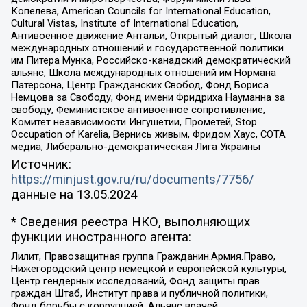
Копелева, American Councils for International Education,
Cultural Vistas, Institute of International Education,
Антивоенное движение Антальи, Открытый диалог, Школа
международных отношений и государственной политики
им Питера Мунка, Российско-канадский демократический
альянс, Школа международных отношений им Нормана
Патерсона, Центр Гражданских Свобод, Фонд Бориса
Немцова за Свободу, Фонд имени Фридриха Науманна за
свободу, Феминистское антивоенное сопротивление,
Комитет независимости Ингушетии, Прометей, Stop
Occupation of Karelia, Вернись живым, Фридом Хаус, СОТА
медиа, Либерально-демократическая Лига Украины
Источник:
https://minjust.gov.ru/ru/documents/7756/
данные на
13.05.2024
* Сведения реестра НКО, выполняющих
функции иностранного агента:
Лилит, Правозащитная группа Гражданин.Армия.Право,
Нижегородский центр немецкой и европейской культуры,
Центр гендерных исследований, Фонд защиты прав
граждан Штаб, Институт права и публичной политики,
Фонд борьбы с коррупцией, Альянс врачей,