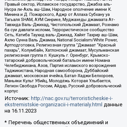
Правый сектор, Исламское государство, Джабха аль-
Нусра ли-Ахль аш-Шам, Народное ополчение имени К.
Минина и Д. Пожарского, Аджр от Аллаха Субхану уа
Тагьаля SHAM, АУМ Синрике, Муджахеды джамаата Ат-
Тавхида Валь-Джихад, Чистопольский Джамаат, Рохнамо
ба суи давлати исломи, Террористическое сообщество
Сеть, Катиба Таухид валь-Джихад, Хайят Тахрир аш-Шам,
Ахлю Сунна Валь Джамаа, National Socialism/White Power,
Артподготовка, Религиозная группа “Джамаат “Красный
пахарь”, Колумбайн, Хатлонский джамаат, Мусульманская
религиозная группа п. Кушкуль г. Оренбург, Крымско-
татарский добровольческий батальон имени Номана
Челебиджихана, Азов, Партия исламского возрождения
Таджикистана, Народная самооборона, Дуббайский
джамаат, московская ячейка, Батал-Хаджи Белхороев,
Маньяки Культ Убийц, Молодёжь Которая Улыбается,
Легион Свобода России, Айдар, Русский добровольческий
корпус
Источник:
http://nac.gov.ru/terroristicheskie-i-
ekstremistskie-organizacii-i-materialy.html
данные
на
16.11.2023
* Перечень общественных объединений и