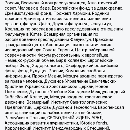
Россия, Всемирный конгресс украинцев, Атлантический
совет, Человек в беде, Европейский фонд за демократию,
Джеймстаунский фонд, Прожект Хармони, Родники
дракона, Врачи против насильственного извлечения
органов, Фалунь Дафа, Друзья Фалуньгун, Фалуньгун,
Коалиция по расследованию преследования в отношении
Фалуньгун в Китае, Всемирная организация по
расследованию преследований Фалуньгун, Пражский
гражданский центр, Ассоциация школ политических
исследований при Совете Европы, Центр либеральной
современности, Форум русскоязычных европейцев,
Немецко-русский обмен, Бард колледж, Европейский
выбор, Фонд Ходорковского, Оксфордский российский
фонд, Фонд Будущее России, Компания свободы
информации, Проект Медиа, Международное партнерство
за права человека, Духовное Управление Евангельских
Христиан Украинской Христианской Церкви, Новое
Поколение, Духовное Учебное Заведение Международный
Библейский Колледж, Международное христианское
движение, Всемирный Институт Саентологических
Предприятий, Церковь Духовной Технологии, Европейская
сеть организаций по наблюдению за выборами,
Республика Польша, СВОБОДНЫЙ ИДЕЛЬ-УРАЛ,
Ассоциация развития журналистики, IStories fonds,
Королевский Институт Международных Отношений,