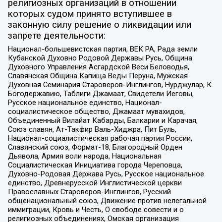
религиозных организаций в отношении
которых судом принято вступившее в
законную силу решение о ликвидации или
запрете деятельности:
Национал-большевистская партия, ВЕК РА, Рада земли
Кубанской Духовно Родовой Державы Русь, Община
Духовного Управления Асгардской Веси Беловодья,
Славянская Община Капища Веды Перуна, Мужская
Духовная Семинария Староверов-Инглингов, Нурджулар, К
Богодержавию, Таблиги Джамаат, Свидетели Иеговы,
Русское национальное единство, Национал-
социалистическое общество, Джамаат мувахидов,
Объединенный Вилайат Кабарды, Балкарии и Карачая,
Союз славян, Ат-Такфир Валь-Хиджра, Пит Буль,
Национал-социалистическая рабочая партия России,
Славянский союз, Формат-18, Благородный Орден
Дьявола, Армия воли народа, Национальная
Социалистическая Инициатива города Череповца,
Духовно-Родовая Держава Русь, Русское национальное
единство, Древнерусской Инглистической церкви
Православных Староверов-Инглингов, Русский
общенациональный союз, Движение против нелегальной
иммиграции, Кровь и Честь, О свободе совести и о
религиозных объединениях, Омская организация