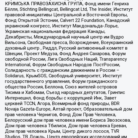
КРИМСЬКА ПРАВОЗАХИСНА ГРУПА, Фонд имени Генриха
Бёлля, Stichting Bellingcat, Bellingcat Ltd, The Insider, Институт
правовой инициативы Центральной и Восточной Европы,
Фонд Открытой Эстонии, Calvert 22 Foundation, Канадский
украинский конгресс, Институт Макдональда-Лорье,
Украинская национальная федерация Канады,
Декабристы, Международный научный центр им Вудро
Вильсона, Свободная пресса, Возрождение, Всеукраинский
духовный центр , Риддл, Русский антивоенный комитет в
Швеции, Проект Медуза, Фонд Андрея Сахарова, Форум
свободной России, Лига Свободных Наций, Transparеncy
International, Форум Свободных Народов ПостРоссии,
Солидарность с гражданским движением в России –
Solidarus, КрымSOS, Свободный университет, Институт
государственного управления, Форум гражданского
общества Россия, Беллона, Союз жителей островов
Тисима и Хабомаи, Съезд народных депутатов, Гринпис
Интернешнл, Фонд борьбы с коррупцией Инк, Завет
церквей TCCN, Агора, Всемирный фонд природы, BDR
Novaja Gazeta-Europe, Алтай проект, Образовательный дом
прав человека Чернигов, Фонд Дом Прав Человека,
Белорусский дом прав человека имени Бориса Звозскова,
Дом прав человека Тбилиси, Дом прав человека Ереван,
Дом прав человека Крым, Центр дикого лосося, TVR
Studios, ТВ Дождь, Центр европейских исследований им