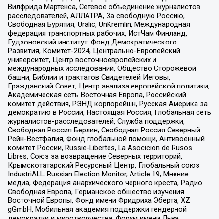
Вилфрида Мартенса, Сетевое объединение журналистов
расследователей, АЛЛАТРА, За свободную Россию,
Свободная Бурятия, Uralic, UnKremlin, Международная
федерация транспортных рабочих, ИстЧам Финланд,
Гудзоновский институт, Фонд Демократического
Развития, Комитет-2024, Центрально-Европейский
университет, Центр восточноевропейских и
международных исследований, Общество Сторожевой
башни, Библии и трактатов Свидетелей Иеговы,
Гражданский Совет, Центр анализа европейской политики,
Академическая сеть Восточная Европа, Российский
комитет действия, РЭНД корпорейшн, Русская Америка за
демократию в России, Настоящая Россия, Глобальная сеть
журналистов-расследователей, Служба поддержки,
Свободная Россия Берлин, Свободная Россия Северный
Рейн-Вестфалия, Фонд глобальной помощи, Антивоенный
комитет России, Russie-Libertes, La Asocicion de Rusos
Libres, Союз за возвращение Северных территорий,
Крымскотатарский Ресурсный Центр, Глобальный союз
IndustriALL, Russian Election Monitor, Article 19, Мнение
медиа, Федерация анархического черного креста, Радио
Свободная Европа, Германское общество изучения
Восточной Европы, Фонд имени Фридриха Эберта, XZ
gGmbH, Мобильная академия поддержки гендерной
демократии и миротворчества, Форум имени Льва