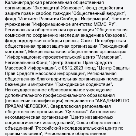
Калининградская региональная общественная организация "Экозащита!-Женсовет", Фонд содействия защите прав и свобод граждан "Общественный вердикт", Фонд "Институт Развития Свободы Информации", Частное учреждение "Информационное агентство МЕМО. РУ", Региональная общественная организация "Общественная комиссия по сохранению наследия академика Сахарова", Фонд поддержки свободы прессы, Санкт-Петербургская общественная правозащитная организация "Гражданский контроль", Межрегиональная общественная организация "Информационно-просветительский центр "Мемориал", Региональный Фонд "Центр Защиты Прав Средств Массовой Информации", с 05.12.2023 Фонд "Центр Защиты Прав Средств массовой информации", Региональная общественная благотворительная организация помощи беженцам и мигрантам "Гражданское содействие", Негосударственное образовательное учреждение дополнительного профессионального образования (повышение квалификации) специалистов "АКАДЕМИЯ ПО ПРАВАМ ЧЕЛОВЕКА", Свердловская региональная общественная организация "Сутяжник", Автономная некоммерческая организация "Центр независимых социологических исследований", Союз общественных объединений "Российский исследовательский центр по правам человека", Региональное общественное учреждение научно-информационный центр "МЕМОРИАЛ", Некоммерческая организация "Фонд защиты гласности", Автономная некоммерческая организация "Институт прав человека", Городская общественная организация "Екатеринбургское общество "МЕМОРИАЛ", Городская общественная организация "Рязанское историко-просветительское и правозащитное общество "Мемориал" (Рязанский Мемориал), Челябинский региональный орган общественной самодеятельности – женское общественное объединение "Женщины Евразии", Челябинский региональный орган общественной самодеятельности "Уральская правозащитная группа", Фонд содействия защите здоровья и социальной справедливости имени Андрея Рылькова, Автономная Некоммерческая Организация "Аналитический Центр Юрия Левады", Автономная некоммерческая организация социальной поддержки населения "Проект Апрель", Региональная общественная организация помощи женщинам и детям, находящимся в кризисной ситуации "Информационно-методический центр "Анна", Фонд содействия развитию массовых коммуникаций и правовому просвещению "Так-так-Так", Фонд содействия устойчивому развитию "Серебряная тайга", Свердловский региональный общественный фонд социальных проектов "Новое время", "Idel.Реалии", Кавказ.Реалии, Крым.Реалии, Телеканал Настоящее Время, Татаро-башкирская служба Радио Свобода (Azatliq Radiosi), Радио Свободная Европа/Радио Свобода (PCE/PC), "Сибирь.Реалии", "Фактограф", Благотворительный фонд помощи осужденным и их семьям, Автономная некоммерческая организация "Институт глобализации и социальных движений", Фонд "В защиту прав заключенных", Частное учреждение "Центр поддержки и содействия развитию средств массовой информации", Пензенский региональный общественный благотворительный фонд "Гражданский союз", "Север.Реалии", Некоммерческая организация Фонд "Правовая инициатива", Общество с ограниченной ответственностью "Радио Свободная Европа/Радио Свобода", Чешское информационное агентство "MEDIUM-ORIENT", Красноярская региональная общественная организация "Мы против СПИДа", Камалягин Денис Николаевич, Маркелов Сергей Евгеньевич, Пономарев Лев Александрович, Савицкая Людмила Алексеевна, Автономная некоммерческая организация "Центр по работе с проблемой насилия "НАСИЛИЮ.НЕТ", Межрегиональный профессиональный союз работников здравоохранения "Альянс врачей", Юридическое лицо, зарегистрированное в Латвийской Республике, SIA "Medusa Project" (регистрационный номер 40103797863, дата регистрации 10.06.2014), Некоммерческая организация "Фонд по борьбе с коррупцией", Автономная некоммерческая организация "Институт права и публичной политики", Баданин Роман Сергеевич, Гликин Максим Александрович, Железнова Мария Михайловна, Лукьянова Юлия Сергеевна, Маетная Елизавета Витальевна, Маняхин Петр Борисович, Чуракова Ольга Владимировна, Ярош Юлия Петровна, Юридическое лицо "The Insider SIA", зарегистрированное в Риге, Латвийская Республика (дата регистрации 26.06.2015), являющееся администратором доменного имени интернет-издания "The Insider SIA", https://theins.ru, Постернак Алексей Евгеньевич, Рубин Михаил Аркадьевич, Анин Роман Александрович, Юридическое лицо Istories fonds, зарегистрированное в Латвийской Республике (регистрационный номер 50008295751, дата регистрации 24.02.2020), Великовский Дмитрий Александрович, Долинина Ирина Николаевна, Мароховская Алеся Алексеевна, Шлейнов Роман Юрьевич, Шмагун Олеся Валентиновна, Общество с ограниченной ответственностью "Альтаир 2021", Общество с ограниченной ответственностью "Вега 2021", Общество с ограниченной ответственностью "Главный редактор 2021", Общество с ограниченной ответственностью "Ромашки монолит", Важенков Артем Валерьевич, Ивановская областная общественная организация "Центр гендерных исследований", Гурман Юрий Альбертович, Медиапроект "ОВД-Инфо", Егоров Владимир Владимирович, Жилинский Владимир Александрович, Общество с ограниченной ответственностью "ЗП", Иванова София Юрьевна, Карезина Инна Павловна, Кильтау Екатерина Викторовна, Петров Алексей Викторович, Пискунов Сергей Евгеньевич, Смирнов Сергей Сергеевич, Тихонов Михаил Сергеевич, Общество с ограниченной ответственностью "ЖУРНАЛИСТ-ИНОСТРАННЫЙ АГЕНТ", Арапова Галина Юрьевна, Вольтская Татьяна Анатольевна, Американская компания "Mason G.E.S. Anonymous Foundation" (США), являющаяся владельцем интернет-издания https://mnews.world/, Компания "Stichting Bellingcat", зарегистрированная в Нидерландах (дата регистрации 11.07.2018), Захаров Андрей Вячеславович, Клепиковская Екатерина Дмитриевна, Общество с ограниченной ответственностью "МЕМО", Перл Роман Александрович, Симонов Евгений Алексеевич, Соловьева Елена Анатольевна, Сотников Даниил Владимирович, Сурначева Елизавета Дмитриевна, Автономная некоммерческая организация по защите прав человека и информированию населения "Якутия – Наше Мнение", Общество с ограниченной ответственностью "Москоу диджитал медиа", с 26.01.2023 Общество с ограниченной ответственностью "Чайка Белые сады", Ветошкина Валерия Валерьевна, Заговора Максим Александрович, Межрегиональное общественное движение "Российская ЛГБТ - сеть", Оленичев Максим Владимирович, Павлов Иван Юрьевич, Скворцова Елена Сергеевна, Общество с ограниченной ответственностью "Как бы инагент", Кочетков Игорь Викторович, Общество с ограниченной ответственностью "Честные выборы", Еланчик Олег Александрович, Общество с ограниченной ответственностью "Нобелевский призыв", Гималова Регина Эмилевна, Григорьев Андрей Валерьевич, Григорьева Алина Александровна, Ассоциация по содействию защите прав призывников, альтернативнослужащих и военнослужащих "Правозащитная группа "Гражданин.Армия.Право", Хисамова Регина Фаритовна, Автономная некоммерческая организация по реализации социально-правовых программ "Лилит", Дальневосточное общественное движение "Маяк", Санкт-Петербургская ЛГБТ-инициативная группа "Выход", Инициативная группа ЛГБТ+ "Реверс", Алексеев Андрей Викторович, Бекбулатова Таисия Львовна, Беляев Иван Михайлович, Владыкина Елена Сергеевна, Гельман Марат Александрович, Никульшина Вероника Юрьевна, Толоконникова Надежда Андреевна, Шендерович Виктор Анатольевич, Общество с ограниченной ответственностью "Данное сообщение", Общество с ограниченной ответственностью Издательский дом "Новая глава", Айнбиндер Александра Александровна, Московский комьюнити-центр для ЛГБТ+инициатив, Благотворительный фонд развития филантропии, Deutsche Welle (Германия, Kurt-Schumacher-Strasse 3, 53113 Bonn), Борзунова Мария Михайловна, Воробьев Виктор Викторович, Голубева Анна Львовна, Константинова Алла Михайловна, Малкова Ирина Владимировна, Мурадов Мурад Абдулгалимович, Осетинская Елизавета Николаевна, Понасенков Евгений Николаевич, Ганапольский Матвей Юрьевич, Киселев Евгений Алексеевич, Борухович Ирина Григорьевна, Дремин Иван Тимофеевич, Дубровский Дмитрий Викторович, Красноярская региональная общественная организация поддержки и развития альтернативных образовательных технологий и межкультурных коммуникаций "ИНТЕРРА", Маяковская Екатерина Алексеевна, Фейгин Марк Захарович, Филимонов Андрей Викторович, Дзугкоева Регина Николаевна, Доброхотов Роман Александрович, Дудь Юрий Александрович, Елкин Сергей Владимирович, Кругликов Кирилл Игоревич, Сабунаева Мария Леонидовна, Семенов Алексей Владимирович, Шаинян Карен Багратович, Шульман Екатерина Михайловна, Асафьев Артур Валерьевич, Вахштайн Виктор Семенович, Венедиктов Алексей Алексеевич, Лушникова Екатерина Евгеньевна, Волков Леонид Михайлович, Невзоров Александр Глебович, Пархоменко Сергей Борисович, Сироткин Ярослав Николаевич, Кара-Мурза Владимир Владимирович, Баранова Наталья Владимировна, Гозман Леонид Яковлевич, Кагарлицкий Борис Юльевич, Климарев Михаил Валерьевич, Милов Владимир Станиславович, Автономная некоммерческая организация Краснодарский центр современного искусства "Типография", Моргенштерн Алишер Тагирович, Соболь Любовь Эдуардовна, Общество с ограниченной ответственностью "ЛИЗА НОРМ", Каспаров Гарри Кимович, Ходорковский Михаил Борисович, Общество с ограниченной ответственностью "Апрельские тезисы", Данилович Ирина Брониславовна, Кашин Олег Владимирович, Петров Николай Владимирович, Пивоваров Алексей Владимирович, Соколов Михаил Владимирович, Цветкова Юлия Владимировна, Чичваркин Евгений Александрович, Комитет против пыток/Команда против пыток, Общество с ограниченной ответственностью "Первый научный", Общество с ограниченной ответственностью "Вертолет и ко", Белоцерковская Вероника Борисовна, Кац Максим Евгеньевич, Лазарева Татьяна Юрьевна, Шаведдинов Руслан Табризович, Яшин Илья Валерьевич, Общество с ограниченной ответственностью "Иноагент ААВ", Алешковский Дмитрий Петрович, Альбац Евгения Марковна, Быков Дмитрий Львович, Галямина Юлия Евгеньевна, Лойко Сергей Леонидович, Мартынов Кирилл Константинович, Медведев Сергей Александрович, Крашенинников Федор Геннадиевич, Гордеева Катерина Вл