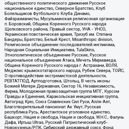
общественного политического движения Русское
национальное единство, Северное Братство, Клуб
Болельщиков Футбольного Клуба Динамо,
Файзрахманисты, Мусульманская религиозная организация
п. Боровский, Община Коренного Русского народа
Щелковского района, Правый сектор, УНА - УНСО,
Украинская повстанческая армия, Тризуб им. Степана
Бандеры, Братство, Белый Крест, Misanthropic division,
Религиозное объединение последователей инглиизма,
Народная Социальная Инициатива, TulaSkins,
Этнополитическое объединение Русские, Русское
национальное объединение Атака, Мечеть Мирмамеда,
Община Коренного Русского народа г. Астрахани, ВОЛЯ,
Меджлис крымскотатарского народа, Рубеж Севера, ТОЙС,
О противодействии экстремистской деятельности,
РЕВТАТПОД, Артподготовка, Штольц, В честь иконы
Божией Матери Державная, Сектор 16, Независимость,
Фирма, Молодежная правозащитная группа МПГ, Курсом
Правды и Единения, Каракольская инициативная группа,
Автоград Крю, Союз Славянских Сил Руси, Алля-Аят,
Благотворительный пансионат Ак Умут, Русская
республика Русь, Арестантское уголовное единство,
Башкорт, Нация и свобода, Нация и свобода, W.H.С., Фалунь
Дафа, Иртыш Ultras, Русский Патриотический клуб-
Новокузнецк/РПК, Сибирский державный союз, Фонд