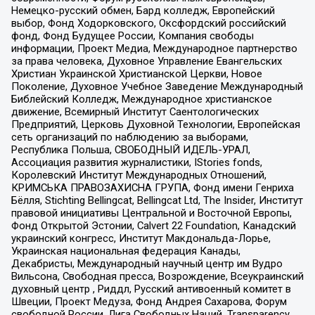
Немецко-русский обмен, Бард колледж, Европейский
выбор, Фонд Ходорковского, Оксфордский российский
фонд, Фонд Будущее России, Компания свободы
информации, Проект Медиа, Международное партнерство
за права человека, Духовное Управление Евангельских
Христиан Украинской Христианской Церкви, Новое
Поколение, Духовное Учебное Заведение Международный
Библейский Колледж, Международное христианское
движение, Всемирный Институт Саентологических
Предприятий, Церковь Духовной Технологии, Европейская
сеть организаций по наблюдению за выборами,
Республика Польша, СВОБОДНЫЙ ИДЕЛЬ-УРАЛ,
Ассоциация развития журналистики, IStories fonds,
Королевский Институт Международных Отношений,
КРИМСЬКА ПРАВОЗАХИСНА ГРУПА, Фонд имени Генриха
Бёлля, Stichting Bellingcat, Bellingcat Ltd, The Insider, Институт
правовой инициативы Центральной и Восточной Европы,
Фонд Открытой Эстонии, Calvert 22 Foundation, Канадский
украинский конгресс, Институт Макдональда-Лорье,
Украинская национальная федерация Канады,
Декабристы, Международный научный центр им Вудро
Вильсона, Свободная пресса, Возрождение, Всеукраинский
духовный центр , Риддл, Русский антивоенный комитет в
Швеции, Проект Медуза, Фонд Андрея Сахарова, Форум
свободной России, Лига Свободных Наций, Transparеncy