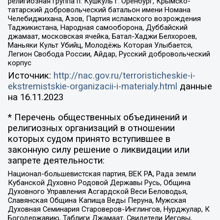
религиозная группа п. Кушкуль г. Оренбург, Крымско-
татарский добровольческий батальон имени Номана
Челебиджихана, Азов, Партия исламского возрождения
Таджикистана, Народная самооборона, Дуббайский
джамаат, московская ячейка, Батал-Хаджи Белхороев,
Маньяки Культ Убийц, Молодёжь Которая Улыбается,
Легион Свобода России, Айдар, Русский добровольческий
корпус
Источник:
http://nac.gov.ru/terroristicheskie-i-
ekstremistskie-organizacii-i-materialy.html
данные
на
16.11.2023
* Перечень общественных объединений и
религиозных организаций в отношении
которых судом принято вступившее в
законную силу решение о ликвидации или
запрете деятельности:
Национал-большевистская партия, ВЕК РА, Рада земли
Кубанской Духовно Родовой Державы Русь, Община
Духовного Управления Асгардской Веси Беловодья,
Славянская Община Капища Веды Перуна, Мужская
Духовная Семинария Староверов-Инглингов, Нурджулар, К
Богодержавию, Таблиги Джамаат, Свидетели Иеговы,