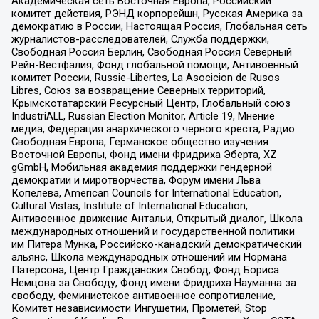
Академическая сеть Восточная Европа, Российский
комитет действия, РЭНД корпорейшн, Русская Америка за
демократию в России, Настоящая Россия, Глобальная сеть
журналистов-расследователей, Служба поддержки,
Свободная Россия Берлин, Свободная Россия Северный
Рейн-Вестфалия, Фонд глобальной помощи, Антивоенный
комитет России, Russie-Libertes, La Asocicion de Rusos
Libres, Союз за возвращение Северных территорий,
Крымскотатарский Ресурсный Центр, Глобальный союз
IndustriALL, Russian Election Monitor, Article 19, Мнение
медиа, Федерация анархического черного креста, Радио
Свободная Европа, Германское общество изучения
Восточной Европы, Фонд имени Фридриха Эберта, XZ
gGmbH, Мобильная академия поддержки гендерной
демократии и миротворчества, Форум имени Льва
Копелева, American Councils for International Education,
Cultural Vistas, Institute of International Education,
Антивоенное движение Антальи, Открытый диалог, Школа
международных отношений и государственной политики
им Питера Мунка, Российско-канадский демократический
альянс, Школа международных отношений им Нормана
Патерсона, Центр Гражданских Свобод, Фонд Бориса
Немцова за Свободу, Фонд имени Фридриха Науманна за
свободу, Феминистское антивоенное сопротивление,
Комитет независимости Ингушетии, Прометей, Stop