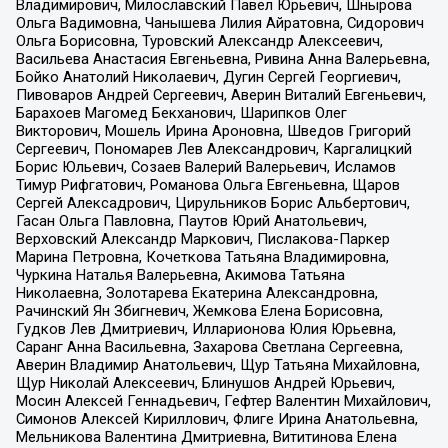
Владимирович, Милославский Павел Юрьевич, Шнырова
Ольга Вадимовна, Чанышева Лилия Айратовна, Сидорович
Ольга Борисовна, Туровский Александр Алексеевич,
Васильева Анастасия Евгеньевна, Ривина Анна Валерьевна,
Бойко Анатолий Николаевич, Дугин Сергей Георгиевич,
Пивоваров Андрей Сергеевич, Аверин Виталий Евгеньевич,
Барахоев Магомед Бекханович, Шарипков Олег
Викторович, Мошель Ирина Ароновна, Шведов Григорий
Сергеевич, Пономарев Лев Александрович, Каргалицкий
Борис Юльевич, Созаев Валерий Валерьевич, Исламов
Тимур Рифгатович, Романова Ольга Евгеньевна, Щаров
Сергей Алексадрович, Цирульников Борис Альбертович,
Гасан Ольга Павловна, Паутов Юрий Анатольевич,
Верховский Александр Маркович, Пислакова-Паркер
Марина Петровна, Кочеткова Татьяна Владимировна,
Чуркина Наталья Валерьевна, Акимова Татьяна
Николаевна, Золотарева Екатерина Александровна,
Рачинский Ян Збигневич, Жемкова Елена Борисовна,
Гудков Лев Дмитриевич, Илларионова Юлия Юрьевна,
Саранг Анна Васильевна, Захарова Светлана Сергеевна,
Аверин Владимир Анатольевич, Щур Татьяна Михайловна,
Щур Николай Алексеевич, Блинушов Андрей Юрьевич,
Мосин Алексей Геннадьевич, Гефтер Валентин Михайлович,
Симонов Алексей Кириллович, Флиге Ирина Анатольевна,
Мельникова Валентина Дмитриевна, Вититинова Елена