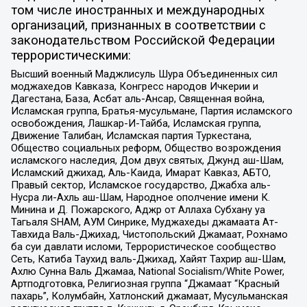
том числе иностранных и международных
организаций, признанных в соответствии с
законодательством Российской Федерации
террористическими:
Высший военный Маджлисуль Шура Объединенных сил
моджахедов Кавказа, Конгресс народов Ичкерии и
Дагестана, База, Асбат аль-Ансар, Священная война,
Исламская группа, Братья-мусульмане, Партия исламского
освобождения, Лашкар-И-Тайба, Исламская группа,
Движение Талибан, Исламская партия Туркестана,
Общество социальных реформ, Общество возрождения
исламского наследия, Дом двух святых, Джунд аш-Шам,
Исламский джихад, Аль-Каида, Имарат Кавказ, АБТО,
Правый сектор, Исламское государство, Джабха аль-
Нусра ли-Ахль аш-Шам, Народное ополчение имени К.
Минина и Д. Пожарского, Аджр от Аллаха Субхану уа
Тагьаля SHAM, АУМ Синрике, Муджахеды джамаата Ат-
Тавхида Валь-Джихад, Чистопольский Джамаат, Рохнамо
ба суи давлати исломи, Террористическое сообщество
Сеть, Катиба Таухид валь-Джихад, Хайят Тахрир аш-Шам,
Ахлю Сунна Валь Джамаа, National Socialism/White Power,
Артподготовка, Религиозная группа “Джамаат “Красный
пахарь”, Колумбайн, Хатлонский джамаат, Мусульманская