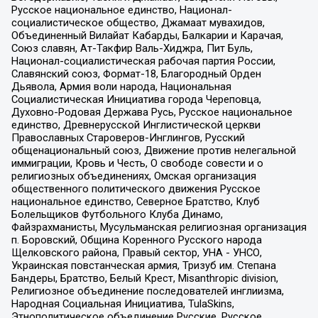
Русское национальное единство, Национал-
социалистическое общество, Джамаат мувахидов,
Объединенный Вилайат Кабарды, Балкарии и Карачая,
Союз славян, Ат-Такфир Валь-Хиджра, Пит Буль,
Национал-социалистическая рабочая партия России,
Славянский союз, Формат-18, Благородный Орден
Дьявола, Армия воли народа, Национальная
Социалистическая Инициатива города Череповца,
Духовно-Родовая Держава Русь, Русское национальное
единство, Древнерусской Инглистической церкви
Православных Староверов-Инглингов, Русский
общенациональный союз, Движение против нелегальной
иммиграции, Кровь и Честь, О свободе совести и о
религиозных объединениях, Омская организация
общественного политического движения Русское
национальное единство, Северное Братство, Клуб
Болельщиков Футбольного Клуба Динамо,
Файзрахманисты, Мусульманская религиозная организация
п. Боровский, Община Коренного Русского народа
Щелковского района, Правый сектор, УНА - УНСО,
Украинская повстанческая армия, Тризуб им. Степана
Бандеры, Братство, Белый Крест, Misanthropic division,
Религиозное объединение последователей инглиизма,
Народная Социальная Инициатива, TulaSkins,
Этнополитическое объединение Русские, Русское