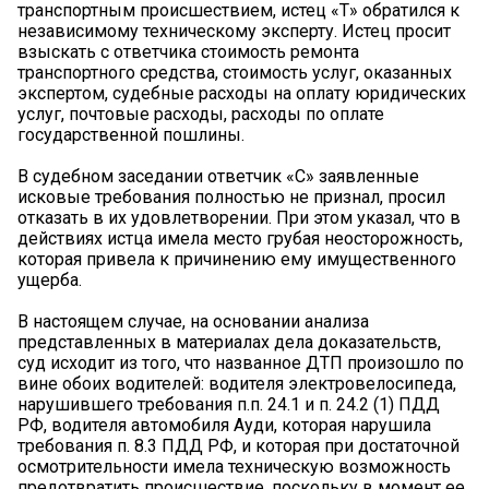
транспортным происшествием, истец «Т» обратился к
независимому техническому эксперту. Истец просит
взыскать с ответчика стоимость ремонта
транспортного средства, стоимость услуг, оказанных
экспертом, судебные расходы на оплату юридических
услуг, почтовые расходы, расходы по оплате
государственной пошлины.
В судебном заседании ответчик «С» заявленные
исковые требования полностью не признал, просил
отказать в их удовлетворении. При этом указал, что в
действиях истца имела место грубая неосторожность,
которая привела к причинению ему имущественного
ущерба.
В настоящем случае, на основании анализа
представленных в материалах дела доказательств,
суд исходит из того, что названное ДТП произошло по
вине обоих водителей: водителя электровелосипеда,
нарушившего требования п.п. 24.1 и п. 24.2 (1) ПДД
РФ, водителя автомобиля Ауди, которая нарушила
требования п. 8.3 ПДД РФ, и которая при достаточной
осмотрительности имела техническую возможность
предотвратить происшествие, поскольку в момент ее