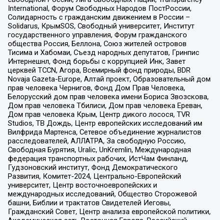
International, Форум Свободных Народов ПостРоссии,
Солидарность с гражданским движением в России –
Solidarus, КрымSOS, Свободный университет, Институт
государственного управления, Форум гражданского
общества Россия, Беллона, Союз жителей островов
Тисима и Хабомаи, Съезд народных депутатов, Гринпис
Интернешнл, Фонд борьбы с коррупцией Инк, Завет
церквей TCCN, Агора, Всемирный фонд природы, BDR
Novaja Gazeta-Europe, Алтай проект, Образовательный дом
прав человека Чернигов, Фонд Дом Прав Человека,
Белорусский дом прав человека имени Бориса Звозскова,
Дом прав человека Тбилиси, Дом прав человека Ереван,
Дом прав человека Крым, Центр дикого лосося, TVR
Studios, ТВ Дождь, Центр европейских исследований им
Вилфрида Мартенса, Сетевое объединение журналистов
расследователей, АЛЛАТРА, За свободную Россию,
Свободная Бурятия, Uralic, UnKremlin, Международная
федерация транспортных рабочих, ИстЧам Финланд,
Гудзоновский институт, Фонд Демократического
Развития, Комитет-2024, Центрально-Европейский
университет, Центр восточноевропейских и
международных исследований, Общество Сторожевой
башни, Библии и трактатов Свидетелей Иеговы,
Гражданский Совет, Центр анализа европейской политики,