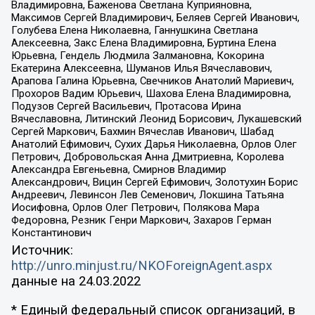
Владимировна, Баженова Светлана Куприяновна,
Максимов Сергей Владимирович, Беляев Сергей Иванович,
Голубева Елена Николаевна, Ганнушкина Светлана
Алексеевна, Закс Елена Владимировна, Буртина Елена
Юрьевна, Гендель Людмила Залмановна, Кокорина
Екатерина Алексеевна, Шуманов Илья Вячеславович,
Арапова Галина Юрьевна, Свечников Анатолий Мариевич,
Прохоров Вадим Юрьевич, Шахова Елена Владимировна,
Подузов Сергей Васильевич, Протасова Ирина
Вячеславовна, Литинский Леонид Борисович, Лукашевский
Сергей Маркович, Бахмин Вячеслав Иванович, Шабад
Анатолий Ефимович, Сухих Дарья Николаевна, Орлов Олег
Петрович, Добровольская Анна Дмитриевна, Королева
Александра Евгеньевна, Смирнов Владимир
Александрович, Вицин Сергей Ефимович, Золотухин Борис
Андреевич, Левинсон Лев Семенович, Локшина Татьяна
Иосифовна, Орлов Олег Петрович, Полякова Мара
Федоровна, Резник Генри Маркович, Захаров Герман
Константинович
Источник:
http://unro.minjust.ru/NKOForeignAgent.aspx
данные на
24.03.2022
* Единый федеральный список организаций, в