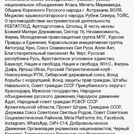
национальное объединение Атака, Мечеть Мирмамеда,
Община Коренного Русского народа г. Астрахани, ВОЛЯ,
Меджлис крымскотатарского народа, Рубеж Севера, ТОЙС,
О противодействии экстремистской деятельности,
РЕВТАТПОД, Артподготовка, Штольц, В честь иконы
Божией Матери Державная, Сектор 16, Независимость,
Фирма, Молодежная правозащитная группа МПГ, Курсом
Правды и Единения, Каракольская инициативная группа,
Автоград Крю, Союз Славянских Сил Руси, Алля-Аят,
Благотворительный пансионат Ак Умут, Русская
республика Русь, Арестантское уголовное единство,
Башкорт, Нация и свобода, Нация и свобода, W.H.С., Фалунь
Дафа, Иртыш Ultras, Русский Патриотический клуб-
Новокузнецк/РПК, Сибирский державный союз, Фонд
борьбы с коррупцией, Фонд защиты прав граждан, Штабы
Навального, Совет граждан СССР Прикубанского округа г.
Краснодара, Мужское государство, Народное
объединение русского движения, Народное движение
Адат, Народный совет граждан РСФСР СССР
Архангельской области, Проект Штурм, Граждане СССР,
Держава Союз Советских Светлых Родов, Совет Советских
Социалистических Районов, Meta Platforms Inc, Facebook,
Instagram, WhatsApp, СИЧ-С14, Добровольческое
Движение Организации украинских националистов, Черный
Комитет, Татарстанское Региональное Всетатарское