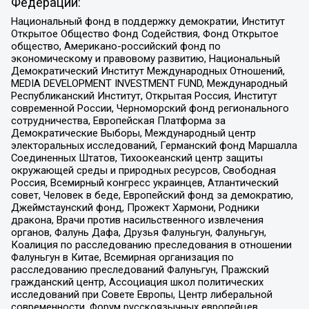
Федерации:
Национальный фонд в поддержку демократии, Институт
Открытое Общество Фонд Содействия, Фонд Открытое
общество, Американо-российский фонд по
экономическому и правовому развитию, Национальный
Демократический Институт Международных Отношений,
MEDIA DEVELOPMENT INVESTMENT FUND, Международный
Республиканский Институт, Открытая Россия, Институт
современной России, Черноморский фонд регионального
сотрудничества, Европейская Платформа за
Демократические Выборы, Международный центр
электоральных исследований, Германский фонд Маршалла
Соединенных Штатов, Тихоокеанский центр защиты
окружающей среды и природных ресурсов, Свободная
Россия, Всемирный конгресс украинцев, Атлантический
совет, Человек в беде, Европейский фонд за демократию,
Джеймстаунский фонд, Прожект Хармони, Родники
дракона, Врачи против насильственного извлечения
органов, Фалунь Дафа, Друзья Фалуньгун, Фалуньгун,
Коалиция по расследованию преследования в отношении
Фалуньгун в Китае, Всемирная организация по
расследованию преследований Фалуньгун, Пражский
гражданский центр, Ассоциация школ политических
исследований при Совете Европы, Центр либеральной
современности, Форум русскоязычных европейцев,