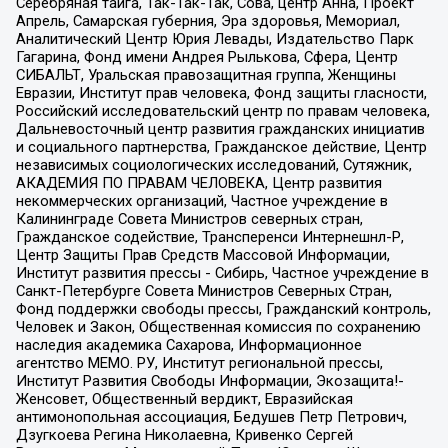
Серебряная тайга, Так-Так-Так, Сова, центр Анна, Проект
Апрель, Самарская губерния, Эра здоровья, Мемориал,
Аналитический Центр Юрия Левады, Издательство Парк
Гагарина, Фонд имени Андрея Рылькова, Сфера, Центр
СИБАЛЬТ, Уральская правозащитная группа, Женщины
Евразии, Институт прав человека, Фонд защиты гласности,
Российский исследовательский центр по правам человека,
Дальневосточный центр развития гражданских инициатив
и социального партнерства, Гражданское действие, Центр
независимых социологических исследований, Сутяжник,
АКАДЕМИЯ ПО ПРАВАМ ЧЕЛОВЕКА, Центр развития
некоммерческих организаций, Частное учреждение в
Калининграде Совета Министров северных стран,
Гражданское содействие, Трансперенси Интернешнл-Р,
Центр Защиты Прав Средств Массовой Информации,
Институт развития прессы - Сибирь, Частное учреждение в
Санкт-Петербурге Совета Министров Северных Стран,
Фонд поддержки свободы прессы, Гражданский контроль,
Человек и Закон, Общественная комиссия по сохранению
наследия академика Сахарова, Информационное
агентство МЕМО. РУ, Институт региональной прессы,
Институт Развития Свободы Информации, Экозащита!-
Женсовет, Общественный вердикт, Евразийская
антимонопольная ассоциация, Бедушев Петр Петрович,
Дзугкоева Регина Николаевна, Кривенко Сергей