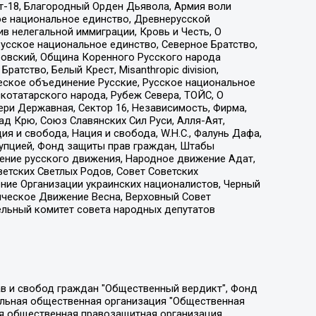
т-18, Благородный Орден Дьявола, Армия воли
ое национальное единство, Древнерусской
 нелегальной иммиграции, Кровь и Честь, О
усское национальное единство, Северное Братство,
ровский, Община Коренного Русского народа
атство, Белый Крест, Misanthropic division,
еское объединение Русские, Русское национальное
котатарского народа, Рубеж Севера, ТОЙС, О
ри Державная, Сектор 16, Независимость, Фирма,
д Крю, Союз Славянских Сил Руси, Алля-Аят,
я и свобода, Нация и свобода, W.H.С., Фалунь Дафа,
рупцией, Фонд защиты прав граждан, Штабы
ение русского движения, Народное движение Адат,
етских Светлых Родов, Совет Советских
ение Организации украинских националистов, Черный
ическое Движение Весна, Верховный Совет
ельный комитет совета народных депутатов
ции социально-правовых программ "Лилит", Дальневосточное общественное движение "Маяк", Санкт-Петербургская ЛГБТ-инициативная группа "Выход", Инициативная группа ЛГБТ+ "Реверс", Алексеев Андрей Викторович, Бекбулатова Таисия Львовна, Беляев Иван Михайлович, Владыкина Елена Сергеевна, Гельман Марат Александрович, Никульшина Вероника Юрьевна, Толоконникова Надежда Андреевна, Шендерович Виктор Анатольевич, Общество с ограниченной ответственностью "Данное сообщение", Общество с ограниченной ответственностью Издательский дом "Новая глава", Айнбиндер Александра Александровна, Московский комьюнити-центр для ЛГБТ+инициатив, Благотворительный фонд развития филантропии, Deutsche Welle (Германия, Kurt-Schumacher-Strasse 3, 53113 Bonn), Борзунова Мария Михайловна, Воробьев Виктор Викторович, Голубева Анна Львовна, Константинова Алла Михайловна, Малкова Ирина Владимировна, Мурадов Мурад Абдулгалимович, Осетинская Елизавета Николаевна, Понасенков Евгений Николаевич, Ганапольский Матвей Юрьевич, Киселев Евгений Алексеевич, Борухович Ирина Григорьевна, Дремин Иван Тимофеевич, Дубровский Дмитрий Викторович, Красноярская региональная общественная организация поддержки и развития альтернативных образовательных технологий и межкультурных коммуникаций "ИНТЕРРА", Маяковская Екатерина Алексеевна, Фейгин Марк Захарович, Филимонов Андрей Викторович, Дзугкоева Регина Николаевна, Доброхотов Роман Александрович, Дудь Юрий Александрович, Елкин Сергей Владимирович, Кругликов Кирилл Игоревич, Сабунаева Мария Леонидовна, Семенов Алексей Владимирович, Шаинян Карен Багратович, Шульман Екатерина Михайловна, Асафьев Артур Валерьевич, Вахштайн Виктор Семенович, Венедиктов Алексей Алексеевич, Лушникова Екатерина Евгеньевна, Волков Леонид Михайлович, Невзоров Александр Глебович, Пархоменко Сергей Борисович, Сироткин Ярослав Николаевич, Кара-Мурза Владимир Владимирович, Баранова Наталья Владимировна, Гозман Леонид Яковлевич, Кагарлицкий Борис Юльевич, Климарев Михаил Валерьевич, Милов Владимир Станиславович, Автономная некоммерческая организация Краснодарский центр современного искусства "Типография", Моргенштерн Алишер Тагирович, Соболь Любовь Эдуардовна, Общество с ограниченной ответственностью "ЛИЗА НОРМ", Каспаров Гарри Кимович, Ходорковский Михаил Борисович, Общество с ограниченной ответственностью "Апрельские тезисы", Данилович Ирина Брониславовна, Кашин Олег Владимирович, Петров Николай Владимирович, Пивоваров Алексей Владимирович, Соколов Михаил Владимирович, Цветкова Юлия Владимировна, Чичваркин Евгений Александрович, Комитет против пыток/Команда против пыток, Общество с ограниченной ответственностью "Первый научный", Общество с ограниченной ответственностью "Вертолет и ко", Белоцерковская Вероника Борисовна, Кац Максим Евгеньевич, Лазарева Татьяна Юрьевна, Шаведдинов Руслан Табризович, Яшин Илья Валерьевич, Общество с ограниченной ответственностью "Иноагент ААВ", Алешковский Дмитрий Петрович, Альбац Евгения Марковна, Быков Дмитрий Львович, Галямина Юлия Евгеньевна, Лойко Сергей Леонидович, Мартынов Кирилл Константинович, Медведев Сергей Александрович, Крашенинников Федор Геннадиевич, Гордеева Катерина Вл