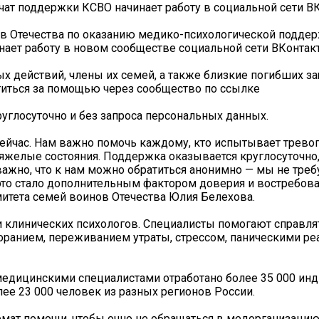
ат поддержки КСВО начинает работу в социальной сети В
в Отечества по оказанию медико-психологической подде
ает работу в новом сообществе социальной сети ВКонтакт
ых действий, члены их семей, а также близкие погибших з
атиться за помощью через сообщество по ссылке
углосуточно и без запроса персональных данных.
ейчас. Нам важно помочь каждому, кто испытывает тревогу
тяжелые состояния. Поддержка оказывается круглосуточно
 важно, что к нам можно обратиться анонимно — мы не тре
то стало дополнительным фактором доверия и востребова
итета семей воинов Отечества Юлия Белехова.
и клинических психологов. Специалисты помогают справля
анием, переживанием утраты, стрессом, паническими ре
 медицинскими специалистами отработано более 35 000 и
ее 23 000 человек из разных регионов России.
ат помощи, чтобы очно не обращаться в медорганизацию,