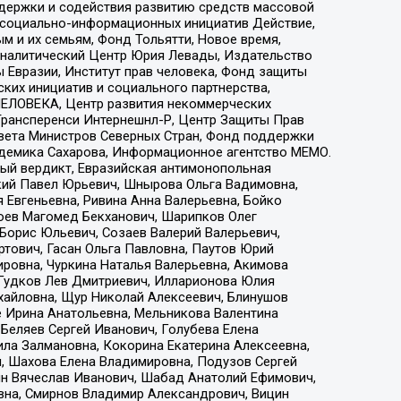
ддержки и содействия развитию средств массовой
р социально-информационных инициатив Действие,
 и их семьям, Фонд Тольятти, Новое время,
, Аналитический Центр Юрия Левады, Издательство
 Евразии, Институт прав человека, Фонд защиты
ких инициатив и социального партнерства,
ЕЛОВЕКА, Центр развития некоммерческих
 Трансперенси Интернешнл-Р, Центр Защиты Прав
овета Министров Северных Стран, Фонд поддержки
адемика Сахарова, Информационное агентство МЕМО.
ый вердикт, Евразийская антимонопольная
кий Павел Юрьевич, Шнырова Ольга Вадимовна,
 Евгеньевна, Ривина Анна Валерьевна, Бойко
хоев Магомед Бекханович, Шарипков Олег
Борис Юльевич, Созаев Валерий Валерьевич,
тович, Гасан Ольга Павловна, Паутов Юрий
ровна, Чуркина Наталья Валерьевна, Акимова
 Гудков Лев Дмитриевич, Илларионова Юлия
ихайловна, Щур Николай Алексеевич, Блинушов
е Ирина Анатольевна, Мельникова Валентина
Беляев Сергей Иванович, Голубева Елена
ила Залмановна, Кокорина Екатерина Алексеевна,
, Шахова Елена Владимировна, Подузов Сергей
ин Вячеслав Иванович, Шабад Анатолий Ефимович,
вна, Смирнов Владимир Александрович, Вицин