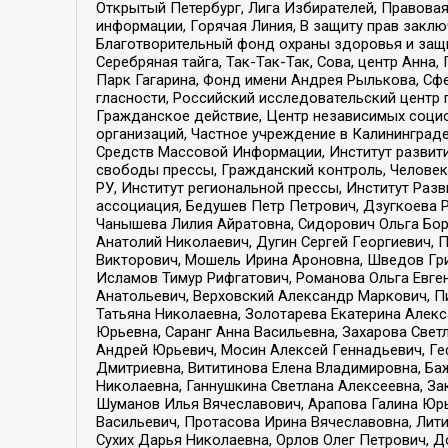
Открытый Петербург, Лига Избирателей, Правова
информации, Горячая Линия, В защиту прав закл
Благотворительный фонд охраны здоровья и защи
Серебряная тайга, Так-Так-Так, Сова, центр Анн
Парк Гагарина, Фонд имени Андрея Рылькова, Сф
гласности, Российский исследовательский центр 
Гражданское действие, Центр независимых соци
организаций, Частное учреждение в Калининград
Средств Массовой Информации, Институт развити
свободы прессы, Гражданский контроль, Человек
РУ, Институт региональной прессы, Институт Ра
ассоциация, Бедушев Петр Петрович, Дзугкоева 
Чанышева Лилия Айратовна, Сидорович Ольга Бори
Анатолий Николаевич, Дугин Сергей Георгиевич, 
Викторович, Мошель Ирина Ароновна, Шведов Гри
Исламов Тимур Рифгатович, Романова Ольга Евге
Анатольевич, Верховский Александр Маркович, П
Татьяна Николаевна, Золотарева Екатерина Алек
Юрьевна, Саранг Анна Васильевна, Захарова Свет
Андрей Юрьевич, Мосин Алексей Геннадьевич, Ге
Дмитриевна, Вититинова Елена Владимировна, Ба
Николаевна, Ганнушкина Светлана Алексеевна, За
Шуманов Илья Вячеславович, Арапова Галина Юрь
Васильевич, Протасова Ирина Вячеславовна, Лит
Сухих Дарья Николаевна, Орлов Олег Петрович, 