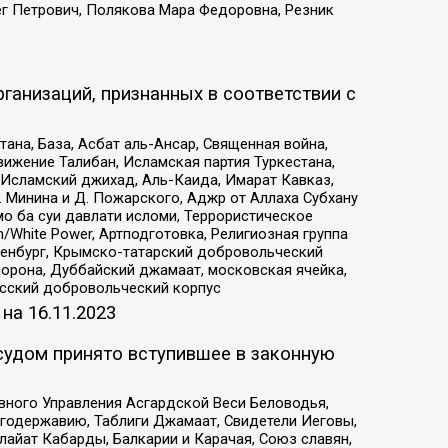
ег Петрович, Полякова Мара Федоровна, Резник
ганизаций, признанных в соответствии с
на, База, Асбат аль-Ансар, Священная война,
ижение Талибан, Исламская партия Туркестана,
Исламский джихад, Аль-Каида, Имарат Кавказ,
 Минина и Д. Пожарского, Аджр от Аллаха Субхану
о ба суи давлати исломи, Террористическое
/White Power, Артподготовка, Религиозная группа
Оренбург, Крымско-татарский добровольческий
орона, Дуббайский джамаат, московская ячейка,
усский добровольческий корпус
 на
16.11.2023
судом принято вступившее в законную
вного Управления Асгардской Веси Беловодья,
годержавию, Таблиги Джамаат, Свидетели Иеговы,
айат Кабарды, Балкарии и Карачая, Союз славян,