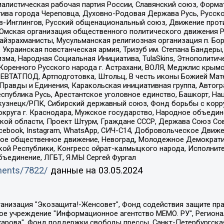
иалистическая рабочая партия России, Славянский союз, Форма
ива города Череповца, Духовно-Родовая Держава Русь, Русск
-Инглингов, Русский общенациональный союз, Движение против
 Омская организация общественного политического движения Р
йзрахманисты, Мусульманская религиозная организация п. Бо
краинская повстанческая армия, Тризуб им. Степана Бандеры, Бр
зма, Народная Социальная Инициатива, TulaSkins, Этнополитич
оренного Русского народа г. Астрахани, ВОЛЯ, Меджлис крымс
РЕВТАТПОД, Артподготовка, Штольц, В честь иконы Божией Мате
равды и Единения, Каракольская инициативная группа, Автогра
спублика Русь, Арестантское уголовное единство, Башкорт, Наци
окузнецк/РПК, Сибирский державный союз, Фонд борьбы с кор
округа г. Краснодара, Мужское государство, Народное объедин
ой области, Проект Штурм, Граждане СССР, Держава Союз Сов
Facebook, Instagram, WhatsApp, СИЧ-С14, Добровольческое Движ
ское общественное движение, Невоград, Молодежное Демократ
ой Республики, Конгресс ойрат-калмыцкого народа, Исполнит
бъединение, ЛГБТ, Я.МЫ Сергей Фургал
uments/7822/
данные на
03.05.2024
Общество с ограниченной ответственностью "Радио Свободная Европа/Радио Свобода", Чешское информационное агентство "MEDIUM-ORIENT", Красноярская региональная общественная организация "Мы против СПИДа", Камалягин Денис Николаевич, Маркелов Сергей Евгеньевич, Пономарев Лев Александрович, Савицкая Людмила Алексеевна, Автономная некоммерческая организация "Центр по работе с проблемой насилия "НАСИЛИЮ.НЕТ", Межрегиональный профессиональный союз работников здравоохранения "Альянс врачей", Юридическое лицо, зарегистрированное в Латвийской Республике, SIA "Medusa Project" (регистрационный номер 40103797863, дата регистрации 10.06.2014), Некоммерческая организация "Фонд по борьбе с коррупцией", Автономная некоммерческая организация "Институт права и публичной политики", Баданин Роман Сергеевич, Гликин Максим Александрович, Железнова Мария Михайловна, Лукьянова Юлия Сергеевна, Маетная Елизавета Витальевна, Маняхин Петр Борисович, Чуракова Ольга Владимировна, Ярош Юлия Петровна, Юридическое лицо "The Insider SIA", зарегистрированное в Риге, Латвийская Республика (дата регистрации 26.06.2015), являющееся администратором доменного имени интернет-издания "The Insider SIA", https://theins.ru, Постернак Алексей Евгеньевич, Рубин Михаил Аркадьевич, Анин Роман Александрович, Юридическое лицо Istories fonds, зарегистрированное в Латвийской Республике (регистрационный номер 50008295751, дата регистрации 24.02.2020), Великовский Дмитрий Александрович, Долинина Ирина Николаевна, Мароховская Алеся Алексеевна, Шлейнов Роман Юрьевич, Шмагун Олеся Валентиновна, Общество с ограниченной ответственностью "Альтаир 2021", Общество с ограниченной ответственностью "Вега 2021", Общество с ограниченной ответственностью "Главный редактор 2021", Общество с ограниченной ответственностью "Ромашки монолит", Важенков Артем Валерьевич, Ивановская областная общественная организация "Центр гендерных исследований", Гурман Юрий Альбертович, Медиапроект "ОВД-Инфо", Егоров Владимир Владимирович, Жилинский Владимир Александрович, Общество с ограниченной ответственностью "ЗП", Иванова София Юрьевна, Карезина Инна Павловна, Кильтау Екатерина Викторовна, Петров Алексей Викторович, Пискунов Сергей Евгеньевич, Смирнов Сергей Сергеевич, Тихонов Михаил Сергеевич, Общество с ограниченной ответственностью "ЖУРНАЛИСТ-ИНОСТРАННЫЙ АГЕНТ", Арапова Галина Юрьевна, Вольтская Татьяна Анатольевна, Американская компания "Mason G.E.S. Anonymous Foundation" (США), являющаяся владельцем интернет-издания https://mnews.world/, Компания "Stichting Bellingcat", зарегистрированная в Нидерландах (дата регистрации 11.07.2018), Захаров Андрей Вячеславович, Клепиковская Екатерина Дмитриевна, Общество с ограниченной ответственностью "МЕМО", Перл Роман Александрович, Симонов Евгений Алексеевич, Соловьева Елена Анатольевна, Сотников Даниил Владимирович, Сурначева Елизавета Дмитриевна, Автономная некоммерческая организация по защите прав человека и информированию населения "Якутия – Наше Мнение", Общество с ограниченной ответственностью "Москоу диджитал медиа", с 26.01.2023 Общество с ограниченной ответственностью "Чайка Белые сады", Ветошкина Валерия Валерьевна, Заговора Максим Александрович, Межрегиональное общественное движение "Российская ЛГБТ - сеть", Оленичев Максим Владимирович, Павлов Иван Юрьевич, Скворцова Елена Сергеевна, Общество с ограниченной ответственностью "Как бы инагент", Кочетков Игорь Викторович, Общество с ограниченной ответственностью "Честные выборы", Еланчик Олег Александрович, Общество с ограниченной ответственностью "Нобелевский призыв", Гималова Регина Эмилевна, Григорьев Андрей Валерьевич, Григорьева Алина Александровна, Ассоциация по содействию защите прав призывников, альтернативнослужащих и военнослужащих "Правозащитная группа "Гражданин.Армия.Право", Хисамова Регина Фаритовна, Автономная некоммерческая организация по реализа