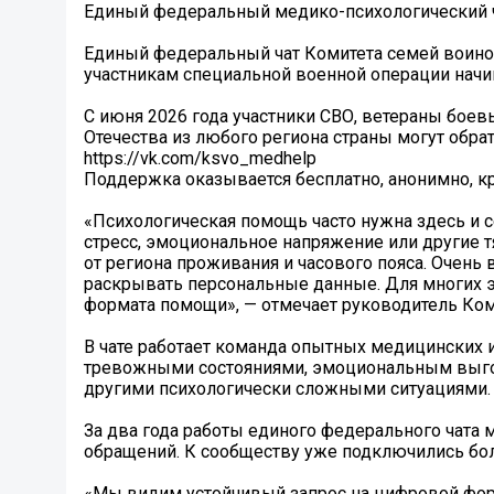
Единый федеральный медико-психологический ч
Единый федеральный чат Комитета семей воино
участникам специальной военной операции начин
С июня 2026 года участники СВО, ветераны боев
Отечества из любого региона страны могут обр
https://vk.com/ksvo_medhelp
Поддержка оказывается бесплатно, анонимно, кр
«Психологическая помощь часто нужна здесь и с
стресс, эмоциональное напряжение или другие 
от региона проживания и часового пояса. Очень
раскрывать персональные данные. Для многих э
формата помощи», — отмечает руководитель Ком
В чате работает команда опытных медицинских 
тревожными состояниями, эмоциональным выгор
другими психологически сложными ситуациями.
За два года работы единого федерального чата
обращений. К сообществу уже подключились бол
«Мы видим устойчивый запрос на цифровой форм