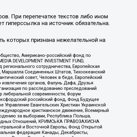
ов. При перепечатке текстов либо ином
ет гиперссылка на источник обязательна.
ть которых признана нежелательной на
общество, Американо-российский фонд по
 MEDIA DEVELOPMENT INVESTMENT FUND,
 регионального сотрудничества, Европейская
 Маршалла Соединенных Штатов, Тихоокеанский
нтический совет, Человек в беде, Европейский
 извлечения органов, Фалунь Дафа, Друзья
рганизация по расследованию преследований
тр либеральной современности, Форум
 Оксфордский российский фонд, Фонд Будущее
е Управление Евангельских Христиан Украинской
еждународное христианское движение, Всемирный
людению за выборами, Республика Польша,
народных Отношений, КРИМСЬКА ПРАВОЗАХИСНА
ы Центральной и Восточной Европы, Фонд Открытой
иональная федерация Канады, Декабристы,