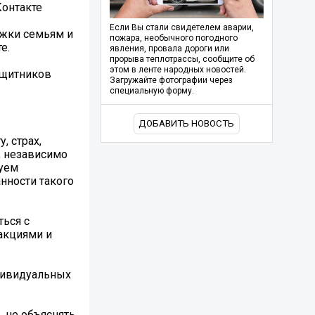
Контакте
Если Вы стали свидетелем аварии,
ржки семьям и
пожара, необычного погодного
е.
явления, провала дороги или
прорыва теплотрассы, сообщите об
этом в ленте народных новостей.
ащитников
Загружайте фотографии через
специальную форму.
ДОБАВИТЬ НОВОСТЬ
, страх,
, независимо
буем
нности такого
ться с
акциями и
ндивидуальных
 не объяснять