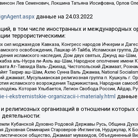
евинсон Лев Семенович, Локшина Татьяна Иосифовна, Орлов Ол
ignAgent.aspx
данные на
24.03.2022
ций, в том числе иностранных и международных ор
ции террористическими:
ил моджахедов Кавказа, Конгресс народов Ичкерии и Дагеста
ламского освобождения, Лашкар-И-Тайба, Исламская группа, Дв
ения исламского наследия, Дом двух святых, Джунд аш-Шам, 
жабха аль-Нусра ли-Ахль аш-Шам, Народное ополчение имени К.
ата Ат-Тавхида Валь-Джихад, Чистопольский Джамаат, Рохнам
ят Тахрир аш-Шам, Ахлю Сунна Валь Джамаа, National Socialism
ий джамаат, Мусульманская религиозная группа п. Кушкуль г. 
ртия исламского возрождения Таджикистана, Народная самооб
олодёжь Которая Улыбается, Легион Свобода России, Айдар, Р
ie-i-ekstremistskie-organizacii-i-materialy.html
данные
и религиозных организаций в отношении которых 
 деятельности:
земли Кубанской Духовно Родовой Державы Русь, Община Духо
 Духовная Семинария Староверов-Инглингов, Нурджулар, К Бо
листическое общество, Джамаат мувахидов, Объединенный Вил