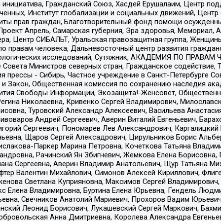
я инициатива, Гражданский Союз, Хасдей Ерушалаим, Центр по
юченных, Институт глобализации и социальных движений, Цент
ты прав граждан, Благотворительный фонд помощи осужденным
а, Проект Апрель, Самарская губерния, Эра здоровья, Мемориал
ера, Центр СИБАЛЬТ, Уральская правозащитная группа, Женщины
по правам человека, Дальневосточный центр развития гражданс
ологических исследований, Сутяжник, АКАДЕМИЯ ПО ПРАВАМ Ч
е Совета Министров северных стран, Гражданское содействие,
я прессы - Сибирь, Частное учреждение в Санкт-Петербурге С
 и Закон, Общественная комиссия по сохранению наследия ак
звития Свободы Информации, Экозащита!-Женсовет, Общественн
Регина Николаевна, Кривенко Сергей Владимирович, Милославс
совна, Туровский Александр Алексеевич, Васильева Анастасия
Пивоваров Андрей Сергеевич, Аверин Виталий Евгеньевич, Бара
горий Сергеевич, Пономарев Лев Александрович, Каргалицкий 
ньевна, Щаров Сергей Алексадрович, Цирульников Борис Альбер
ислакова-Паркер Марина Петровна, Кочеткова Татьяна Владими
сандровна, Рачинский Ян Збигневич, Жемкова Елена Борисовна,
лана Сергеевна, Аверин Владимир Анатольевич, Щур Татьяна М
фтер Валентин Михайлович, Симонов Алексей Кириллович, Флиг
женова Светлана Куприяновна, Максимов Сергей Владимирович, 
кс Елена Владимировна, Буртина Елена Юрьевна, Гендель Людм
евна, Свечников Анатолий Мариевич, Прохоров Вадим Юрьевич
инский Леонид Борисович, Лукашевский Сергей Маркович, Бахм
Добровольская Анна Дмитриевна, Королева Александра Евгенье