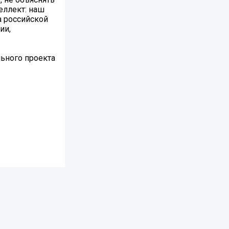
еллект: наш
а российской
ии,
ьного проекта