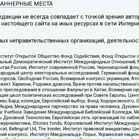
БАННЕРНЫЕ МЕСТА
дакции не всегда совпадает с точкой зрения автор
настоящего сайта на иных ресурсах в сети Интерн
ых неправительственных организаций, деятельнос
ститут Открытое Общество Фонд Содействия, Фонд Открытое 
альный Демократический Институт Международных Отношений,
тая Россия, Институт современной России, Черноморский фонд
родный центр электоральных исследований, Германский фонд
рсов, Свободная Россия, Всемирный конгресс украинцев, Атла
ект Хармони, Родники дракона, Врачи против насильственного
ию преследования в отношении Фалуньгун в Китае, Всемирная о
ация школ политических исследований при Совете Европы, Цен
мен, Бард колледж, Европейский выбор, Фонд Ходорковского,
едиа, Международное партнерство за права человека, Духовно
ое Учебное Заведение Международный Библейский Колледж, М
ь Духовной Технологии, Европейская сеть организаций по наб
урналистики, IStories fonds, Королевский Институт Между
gcat, Bellingcat Ltd, The Insider, Институт правовой инициатив
инский конгресс, Институт Макдональда-Лорье, Украинская нац