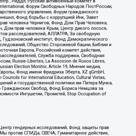
тр , Риддл, Русский антивоенный комитет в
nternational, Форум Свободных Народов ПостРоссии,
дарственного управления, Форум гражданского
рнешнл, Фонд борьбы с коррупцией Инк, Завет
прав человека Чернигов, Фонд Дом Прав Человека,
н, Дом прав человека Крым, Центр дикого лосося,
стов расследователей, АЛЛАТРА, За свободную
д, Гудзоновский институт, Фонд Демократического
сследований, Общество Сторожевой башни, Библии и
сточная Европа, Российский комитет действия,
-расследователей, Служба поддержки, Свободная
 Russie-Libertes, La Asocicion de Rusos Libres,
an Election Monitor, Article 19, Мнение медиа,
Европы, Фонд имени Фридриха Эберта, XZ gGmbH,
ls for International Education, Cultural Vistas,
ошений и государственной политики им Питера Мунка,
 Гражданских Свобод, Фонд Бориса Немцова за
имости Ингушетии, Прометей, Stop Occupation of
 Центр гендерных исследований, Фонд защиты прав
 Мы против СПИДа, СВЕЧА, Гуманитарное действие,