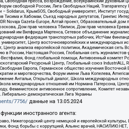
, Свободная пресса, Возрождение, Всеукраинский духовный цен
орум свободной России, Лига Свободных Наций, Transparеncy I
– Solidarus, КрымSOS, Свободный университет, Институт госу
в Тисима и Хабомаи, Съезд народных депутатов, Гринпис Инте
DR Novaja Gazeta-Europe, Алтай проект, Образовательный дом 
зскова, Дом прав человека Тбилиси, Дом прав человека Ерева
едований им Вилфрида Мартенса, Сетевое объединение журнали
Международная федерация транспортных рабочих, ИстЧам Финлан
й университет, Центр восточноевропейских и международных и
, Центр анализа европейской политики, Академическая сеть Во
ю в России, Настоящая Россия, Глобальная сеть журналистов
естфалия, Фонд глобальной помощи, Антивоенный комитет России,
татарский Ресурсный Центр, Глобальный союз IndustriALL, Russi
 Свободная Европа, Германское общество изучения Восточной 
и и миротворчества, Форум имени Льва Копелева, American Counci
ое движение Антальи, Открытый диалог, Школа международных отн
Школа международных отношений им Нормана Патерсона, Центр
ду, Феминистское антивоенное сопротивление, Комитет независ
а, Либерально-демократическая Лига Украины
uments/7756/
данные на
13.05.2024
функции иностранного агента:
раво, Нижегородский центр немецкой и европейской культуры,
тики, Фонд борьбы с коррупцией, Альянс врачей, НАСИЛИЮ.НЕТ,