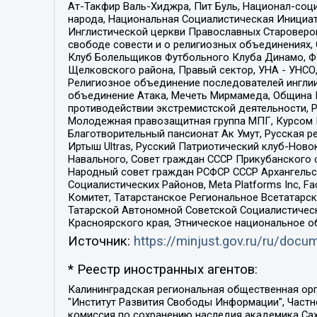
Ат-Такфир Валь-Хиджра, Пит Буль, Национал-соц
народа, Национальная Социалистическая Инициат
Инглистической церкви Православных Староверов
свободе совести и о религиозных объединениях,
Клуб Болельщиков Футбольного Клуба Динамо, Фа
Щелковского района, Правый сектор, УНА - УНСО, У
Религиозное объединение последователей инглии
объединение Атака, Мечеть Мирмамеда, Община К
противодействии экстремистской деятельности, 
Молодежная правозащитная группа МПГ, Курсом П
Благотворительный пансионат Ак Умут, Русская ре
Иртыш Ultras, Русский Патриотический клуб-Нов
Навального, Совет граждан СССР Прикубанского 
Народный совет граждан РСФСР СССР Архангельск
Социалистических Районов, Meta Platforms Inc, 
Комитет, Татарстанское Региональное Всетатар
Татарской Автономной Советской Социалистическ
Красноярского края, Этническое национальное о
Источник:
https://minjust.gov.ru/ru/doc
* Реестр иностранных агентов:
Калининградская региональная общественная организация "Экозащита!-Женсовет", Фонд содействия защите прав и свобод граждан "Общественный вердикт", Фонд "Институт Развития Свободы Информации", Частное учреждение "Информационное агентство МЕМО. РУ", Региональная общественная организация "Общественная комиссия по сохранению наследия академика Сахарова", Фонд поддержки свободы прессы, Санкт-Петербургская общественная правозащитная организация "Гражданский контроль", Межрегиональная общественная организация "Информационно-просветительский центр "Мемориал", Региональный Фонд "Центр Защиты Прав Средств Массовой Информации", с 05.12.2023 Фонд "Центр Защиты Прав Средств массовой информации", Региональная общественная благотворительная организация помощи беженцам и мигрантам "Гражданское содействие", Негосударственное образовательное учреждение дополнительного профессионального образования (повышение квалификации) специалистов "АКАДЕМИЯ ПО ПРАВАМ ЧЕЛОВЕКА", Свердловская региональная общественная организация "Сутяжник", Автономная некоммерческая организация "Центр независимых социологических исследований", Союз общественных объединений "Российский исследовательский центр по правам человека", Региональное общественное учреждение научно-информационный центр "МЕМОРИАЛ", Некоммерческая организация "Фонд защиты гласности", Автономная некоммерческая организация "Институт прав человека", Городская общественная организация "Екатеринбургское общество "МЕМОРИАЛ", Городская общественная организация "Рязанское историко-просветительское и правозащитное общество "Мемориал" (Рязанский Мемориал), Челябинский региональный орган общественной самодеятельности – женское общественное объединение "Женщины Евразии", Челябинский региональный орган общественной самодеятельности "Уральская правозащитная группа", Фонд содействия защите здоровья и социальной справедливости имени Андрея Рылькова, Автономная Некоммерческая Организация "Аналитический Центр Юрия Левады", Автономная некоммерческая организация социальной поддержки населения "Проект Апрель", Региональная общественная организация помощи женщинам и детям, находящимся в кризисной ситуации "Информационно-методический центр "Анна", Фонд содействия развитию массовых коммуникаций и правовому просвещению "Так-так-Так", Фонд содействия устойчивому развитию "Серебряная тайга", Свердловский региональный общественный фонд социальных проектов "Новое время", "Idel.Реалии", Кавказ.Реалии, Крым.Реалии, Телеканал Настоящее Время, Татаро-башкирская служба Радио Свобода (Azatliq Radiosi), Радио Свободная Европа/Радио Свобода (PCE/PC), "Сибирь.Реалии", "Фактограф", Благотворительный фонд помощи осужденным и их семьям, Автономная некоммерческая организация "Институт глобализации и социальных движений", Фонд "В защиту прав заключенных", Частное учреждение "Центр поддержки и содействия развитию средств массовой информации", Пензенский региональный общественный благотворительный фонд "Гражданский союз", "Север.Реалии", Некоммерческая организация Фонд "Правовая инициатива", 