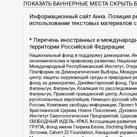
ПОКАЗАТЬ БАННЕРНЫЕ МЕСТА
СКРЫТЬ 
Информационный сайт Анна. Позиция ре
использовании текстовых материалов с 
* Перечень иностранных и международн
территории Российской Федерации:
Национальный фонд в поддержку демократии, Ин
экономическому и правовому развитию, Национ
Международный Республиканский Институт, Откры
Платформа за Демократические Выборы, Междуна
центр защиты окружающей среды и природных ресу
фонд за демократию, Джеймстаунский фонд, Прож
Фалуньгун, Фалуньгун, Коалиция по расследован
Фалуньгун, Пражский гражданский центр, Ассоци
русскоязычных европейцев, Немецко-русский об
России, Компания свободы информации, Проект М
Христианской Церкви, Новое Поколение, Духовн
Институт Саентологических Предприятий, Церков
СВОБОДНЫЙ ИДЕЛЬ-УРАЛ, Ассоциация развития ж
ГРУПА, Фонд имени Генриха Бёлля, Stichting Bellin
Эстонии, Calvert 22 Foundation, Канадский укра