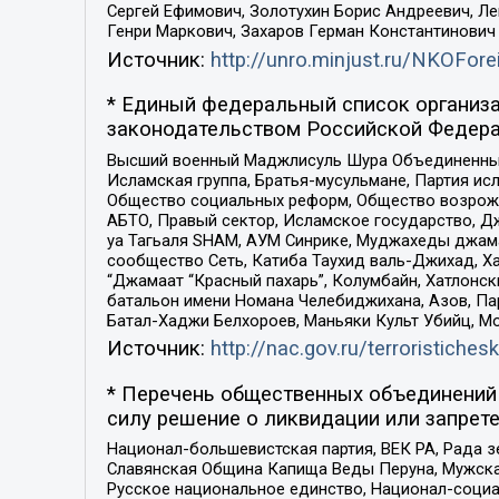
Сергей Ефимович, Золотухин Борис Андреевич, Л
Генри Маркович, Захаров Герман Константинович
Источник:
http://unro.minjust.ru/NKOFore
* Единый федеральный список организа
законодательством Российской Федера
Высший военный Маджлисуль Шура Объединенных с
Исламская группа, Братья-мусульмане, Партия ис
Общество социальных реформ, Общество возрожд
АБТО, Правый сектор, Исламское государство, Д
уа Тагьаля SHAM, АУМ Синрике, Муджахеды джама
сообщество Сеть, Катиба Таухид валь-Джихад, Хай
“Джамаат “Красный пахарь”, Колумбайн, Хатлонск
батальон имени Номана Челебиджихана, Азов, Па
Батал-Хаджи Белхороев, Маньяки Культ Убийц, М
Источник:
http://nac.gov.ru/terroristichesk
* Перечень общественных объединений 
силу решение о ликвидации или запрете
Национал-большевистская партия, ВЕК РА, Рада 
Славянская Община Капища Веды Перуна, Мужская
Русское национальное единство, Национал-социа