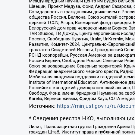
Международный научный центр им Вудро Вильсона
Швеции, Проект Медуза, Фонд Андрея Сахарова, Ф
Солидарность с гражданским движением в России 
общества Россия, Беллона, Союз жителей острово
церквей TCCN, Агора, Всемирный фонд природы, B
Белорусский дом прав человека имени Бориса Зво
TVR Studios, ТВ Дождь, Центр европейских иссл
Россию, Свободная Бурятия, Uralic, UnKremlin, 
Развития, Комитет-2024, Центрально-Европейски
трактатов Свидетелей Иеговы, Гражданский Совет
РЭНД корпорейшн, Русская Америка за демократи
Россия Берлин, Свободная Россия Северный Рейн-В
Союз за возвращение Северных территорий, Крымско
Федерация анархического черного креста, Радио
Мобильная академия поддержки гендерной демократи
Institute of International Education, Антивоенн
Российско-канадский демократический альянс, 
Свободу, Фонд имени Фридриха Науманна за свобо
Karelia, Вернись живым, Фридом Хаус, СОТА меди
Источник:
https://minjust.gov.ru/ru/doc
* Сведения реестра НКО, выполняющих 
Лилит, Правозащитная группа Гражданин.Армия.П
граждан Штаб, Институт права и публичной поли