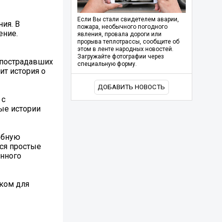
Если Вы стали свидетелем аварии,
ия. В
пожара, необычного погодного
ение.
явления, провала дороги или
прорыва теплотрассы, сообщите об
этом в ленте народных новостей.
Загружайте фотографии через
 пострадавших
специальную форму.
ит история о
ДОБАВИТЬ НОВОСТЬ
 с
ые истории
ебную
тся простые
енного
ском для