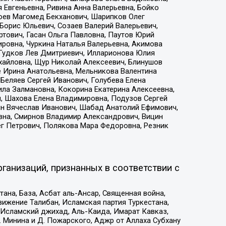
 Евгеньевна, Ривина Анна Валерьевна, Бойко
хоев Магомед Бекханович, Шарипков Олег
Борис Юльевич, Созаев Валерий Валерьевич,
тович, Гасан Ольга Павловна, Паутов Юрий
ровна, Чуркина Наталья Валерьевна, Акимова
 Гудков Лев Дмитриевич, Илларионова Юлия
ихайловна, Щур Николай Алексеевич, Блинушов
е Ирина Анатольевна, Мельникова Валентина
Беляев Сергей Иванович, Голубева Елена
ила Залмановна, Кокорина Екатерина Алексеевна,
, Шахова Елена Владимировна, Подузов Сергей
ин Вячеслав Иванович, Шабад Анатолий Ефимович,
вна, Смирнов Владимир Александрович, Вицин
ег Петрович, Полякова Мара Федоровна, Резник
ганизаций, признанных в соответствии с
на, База, Асбат аль-Ансар, Священная война,
ижение Талибан, Исламская партия Туркестана,
Исламский джихад, Аль-Каида, Имарат Кавказ,
 Минина и Д. Пожарского, Аджр от Аллаха Субхану