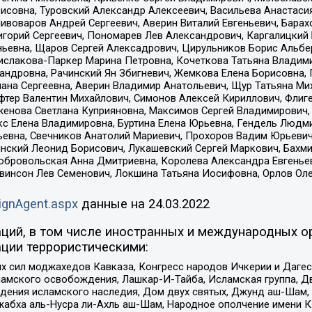
совна, Туровский Александр Алексеевич, Васильева Анастасия
Пивоваров Андрей Сергеевич, Аверин Виталий Евгеньевич, Бара
горий Сергеевич, Пономарев Лев Александрович, Каргалицкий 
ньевна, Щаров Сергей Алексадрович, Цирульников Борис Альбер
ислакова-Паркер Марина Петровна, Кочеткова Татьяна Владими
сандровна, Рачинский Ян Збигневич, Жемкова Елена Борисовна,
лана Сергеевна, Аверин Владимир Анатольевич, Щур Татьяна М
фтер Валентин Михайлович, Симонов Алексей Кириллович, Флиг
женова Светлана Куприяновна, Максимов Сергей Владимирович, 
кс Елена Владимировна, Буртина Елена Юрьевна, Гендель Людм
евна, Свечников Анатолий Мариевич, Прохоров Вадим Юрьевич
инский Леонид Борисович, Лукашевский Сергей Маркович, Бахм
Добровольская Анна Дмитриевна, Королева Александра Евгенье
евинсон Лев Семенович, Локшина Татьяна Иосифовна, Орлов Ол
ignAgent.aspx
данные на
24.03.2022
ций, в том числе иностранных и международных ор
ции террористическими:
ил моджахедов Кавказа, Конгресс народов Ичкерии и Дагеста
ламского освобождения, Лашкар-И-Тайба, Исламская группа, Дв
ения исламского наследия, Дом двух святых, Джунд аш-Шам, 
жабха аль-Нусра ли-Ахль аш-Шам, Народное ополчение имени К.