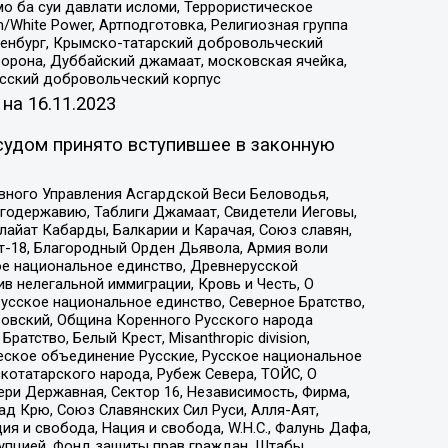
о ба суи давлати исломи, Террористическое
/White Power, Артподготовка, Религиозная группа
Оренбург, Крымско-татарский добровольческий
орона, Дуббайский джамаат, московская ячейка,
усский добровольческий корпус
 на
16.11.2023
судом принято вступившее в законную
вного Управления Асгардской Веси Беловодья,
годержавию, Таблиги Джамаат, Свидетели Иеговы,
айат Кабарды, Балкарии и Карачая, Союз славян,
т-18, Благородный Орден Дьявола, Армия воли
ое национальное единство, Древнерусской
 нелегальной иммиграции, Кровь и Честь, О
усское национальное единство, Северное Братство,
ровский, Община Коренного Русского народа
атство, Белый Крест, Misanthropic division,
еское объединение Русские, Русское национальное
котатарского народа, Рубеж Севера, ТОЙС, О
ри Державная, Сектор 16, Независимость, Фирма,
д Крю, Союз Славянских Сил Руси, Алля-Аят,
я и свобода, Нация и свобода, W.H.С., Фалунь Дафа,
рупцией, Фонд защиты прав граждан, Штабы