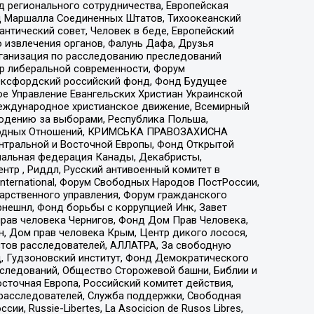
 регионального сотрудничества, Европейская
 Маршалла Соединенных Штатов, Тихоокеанский
нтический совет, Человек в беде, Европейский
 извлечения органов, Фалунь Дафа, Друзья
рганизация по расследованию преследований
тр либеральной современности, Форум
 Оксфордский российский фонд, Фонд Будущее
е Управление Евангельских Христиан Украинской
еждународное христианское движение, Всемирный
людению за выборами, Республика Польша,
народных Отношений, КРИМСЬКА ПРАВОЗАХИСНА
ы Центральной и Восточной Европы, Фонд Открытой
иональная федерация Канады, Декабристы,
тр , Риддл, Русский антивоенный комитет в
nternational, Форум Свободных Народов ПостРоссии,
дарственного управления, Форум гражданского
рнешнл, Фонд борьбы с коррупцией Инк, Завет
прав человека Чернигов, Фонд Дом Прав Человека,
н, Дом прав человека Крым, Центр дикого лосося,
стов расследователей, АЛЛАТРА, За свободную
д, Гудзоновский институт, Фонд Демократического
сследований, Общество Сторожевой башни, Библии и
сточная Европа, Российский комитет действия,
-расследователей, Служба поддержки, Свободная
 Russie-Libertes, La Asocicion de Rusos Libres,