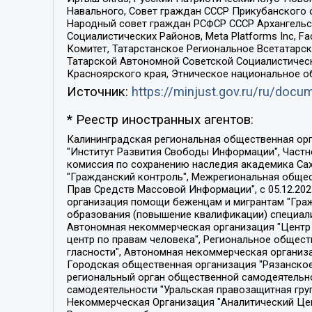
Навального, Совет граждан СССР Прикубанского 
Народный совет граждан РСФСР СССР Архангельск
Социалистических Районов, Meta Platforms Inc, 
Комитет, Татарстанское Региональное Всетатар
Татарской Автономной Советской Социалистическ
Красноярского края, Этническое национальное о
Источник:
https://minjust.gov.ru/ru/doc
* Реестр иностранных агентов:
Калининградская региональная общественная организация "Экозащита!-Женсовет", Фонд содействия защите прав и свобод граждан "Общественный вердикт", Фонд "Институт Развития Свободы Информации", Частное учреждение "Информационное агентство МЕМО. РУ", Региональная общественная организация "Общественная комиссия по сохранению наследия академика Сахарова", Фонд поддержки свободы прессы, Санкт-Петербургская общественная правозащитная организация "Гражданский контроль", Межрегиональная общественная организация "Информационно-просветительский центр "Мемориал", Региональный Фонд "Центр Защиты Прав Средств Массовой Информации", с 05.12.2023 Фонд "Центр Защиты Прав Средств массовой информации", Региональная общественная благотворительная организация помощи беженцам и мигрантам "Гражданское содействие", Негосударственное образовательное учреждение дополнительного профессионального образования (повышение квалификации) специалистов "АКАДЕМИЯ ПО ПРАВАМ ЧЕЛОВЕКА", Свердловская региональная общественная организация "Сутяжник", Автономная некоммерческая организация "Центр независимых социологических исследований", Союз общественных объединений "Российский исследовательский центр по правам человека", Региональное общественное учреждение научно-информационный центр "МЕМОРИАЛ", Некоммерческая организация "Фонд защиты гласности", Автономная некоммерческая организация "Институт прав человека", Городская общественная организация "Екатеринбургское общество "МЕМОРИАЛ", Городская общественная организация "Рязанское историко-просветительское и правозащитное общество "Мемориал" (Рязанский Мемориал), Челябинский региональный орган общественной самодеятельности – женское общественное объединение "Женщины Евразии", Челябинский региональный орган общественной самодеятельности "Уральская правозащитная группа", Фонд содействия защите здоровья и социальной справедливости имени Андрея Рылькова, Автономная Некоммерческая Организация "Аналитический Центр Юрия Левады", Автономная некоммерческая организация социальной поддержки населения "Проект Апрель", Региональная общественная организация помощи женщинам и детям, находящимся в кризисной ситуации "Информационно-методический центр "Анна", Фонд содействия развитию массовых коммуникаций и правовому просвещению "Так-так-Так", Фонд содействия устойчивому развитию "Серебряная тайга", Свердловский региональный общественный фонд социальных проектов "Новое время", "Idel.Реалии", Кавказ.Реалии, Крым.Реалии, Телеканал Настоящее Время, Татаро-башкирская служба Радио Свобода (Azatliq Radiosi), Радио Свободная Европа/Радио Свобода (PCE/PC), "Сибирь.Реалии", "Фактограф", Благотворительный фонд помощи осужденным и их семьям, Автономная некоммерческая организация "Институт глобализации и социальных движений", Фонд "В защиту прав заключенных", Частное учреждение "Центр поддержки и содействия развитию средств массовой информации", Пензенский региональный общественный благотворительный фонд "Гражданский союз", "Север.Реалии", Некоммерческая организация Фонд "Правовая инициатива", 