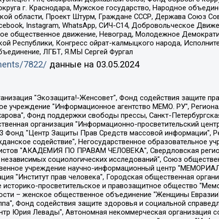
округа г. Краснодара, Мужское государство, Народное объедин
ой области, Проект Штурм, Граждане СССР, Держава Союз Сов
Facebook, Instagram, WhatsApp, СИЧ-С14, Добровольческое Движ
ское общественное движение, Невоград, Молодежное Демократ
ой Республики, Конгресс ойрат-калмыцкого народа, Исполнит
бъединение, ЛГБТ, Я.МЫ Сергей Фургал
uments/7822/
данные на
03.05.2024
Общество с ограниченной ответственностью "Радио Свободная Европа/Радио Свобода", Чешское информационное агентство "MEDIUM-ORIENT", Красноярская региональная общественная организация "Мы против СПИДа", Камалягин Денис Николаевич, Маркелов Сергей Евгеньевич, Пономарев Лев Александрович, Савицкая Людмила Алексеевна, Автономная некоммерческая организация "Центр по работе с проблемой насилия "НАСИЛИЮ.НЕТ", Межрегиональный профессиональный союз работников здравоохранения "Альянс врачей", Юридическое лицо, зарегистрированное в Латвийской Республике, SIA "Medusa Project" (регистрационный номер 40103797863, дата регистрации 10.06.2014), Некоммерческая организация "Фонд по борьбе с коррупцией", Автономная некоммерческая организация "Институт права и публичной политики", Баданин Роман Сергеевич, Гликин Максим Александрович, Железнова Мария Михайловна, Лукьянова Юлия Сергеевна, Маетная Елизавета Витальевна, Маняхин Петр Борисович, Чуракова Ольга Владимировна, Ярош Юлия Петровна, Юридическое лицо "The Insider SIA", зарегистрированное в Риге, Латвийская Республика (дата регистрации 26.06.2015), являющееся администратором доменного имени интернет-издания "The Insider SIA", https://theins.ru, Постернак Алексей Евгеньевич, Рубин Михаил Аркадьевич, Анин Роман Александрович, Юридическое лицо Istories fonds, зарегистрированное в Латвийской Республике (регистрационный номер 50008295751, дата регистрации 24.02.2020), Великовский Дмитрий Александрович, Долинина Ирина Николаевна, Мароховская Алеся Алексеевна, Шлейнов Роман Юрьевич, Шмагун Олеся Валентиновна, Общество с ограниченной ответственностью "Альтаир 2021", Общество с ограниченной ответственностью "Вега 2021", Общество с ограниченной ответственностью "Главный редактор 2021", Общество с ограниченной ответственностью "Ромашки монолит", Важенков Артем Валерьевич, Ивановская областная общественная организация "Центр гендерных исследований", Гурман Юрий Альбертович, Медиапроект "ОВД-Инфо", Егоров Владимир Владимирович, Жилинский Владимир Александрович, Общество с ограниченной ответственностью "ЗП", Иванова София Юрьевна, Карезина Инна Павловна, Кильтау Екатерина Викторовна, Петров Алексей Викторович, Пискунов Сергей Евгеньевич, Смирнов Сергей Сергеевич, Тихонов Михаил Сергеевич, Общество с ограниченной ответственностью "ЖУРНАЛИСТ-ИНОСТРАННЫЙ АГЕНТ", Арапова Галина Юрьевна, Вольтская Татьяна Анатольевна, Американская компания "Mason G.E.S. Anonymous Foundation" (США), являющаяся владельцем интернет-издания https://mnews.world/, Компания "Stichting Bellingcat", зарегистрированная в Нидерландах (дата регистрации 11.07.2018), Захаров Андрей Вячеславович, Клепиковская Екатерина Дмитриевна, Общество с ограниченной ответственностью "МЕМО", Перл Роман Александрович, Симонов Евгений Алексеевич, Соловьева Елена Анатольевна, Сотников Даниил Владимирович, Сурначева Елизавета Дмитриевна, Автономная некоммерческая организация по защите прав человека и информированию населения "Якутия – Наше Мнение", Общество с ограниченной ответственностью "Москоу диджитал медиа", с 26.01.2023 Общество с ограниченной ответственностью "Чайка Белые сады", Ветошкина Валерия Валерьевна, Заговора Максим Александрович, Межрегиональное общественное движение "Российская ЛГБТ - сеть", Оленичев Максим Владимирович, Павлов Иван Юрьевич, Скворцова Елена Сергеевна, Общество с ограниченной ответственностью "Как бы инагент", Кочетков Игорь Викторович, Общество с ограниченной ответственностью "Честные выборы", Еланчик Олег Александрович, Общество с ограниченной ответственностью "Нобелевский призыв", Гималова Регина Эмилевна, Григорьев Андрей Валерьевич, Григорьева Алина Александровна, Ассоциация по содействию защите прав призывников, альтернативнослужащих и военнослужащих "Правозащитная группа "Гражданин.Армия.Право", Хисамова Регина Фаритовна, Автономная некоммерческая организация по реализа