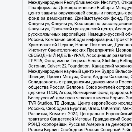
Международный Республиканский Институт, Откры
Платформа за Демократические Выборы, Междуна
центр защиты окружающей среды и природных ресу
фонд за демократию, Джеймстаунский фонд, Прож
Фалуньгун, Фалуньгун, Коалиция по расследован
Фалуньгун, Пражский гражданский центр, Ассоци
русскоязычных европейцев, Немецко-русский об
России, Компания свободы информации, Проект М
Христианской Церкви, Новое Поколение, Духовн
Институт Саентологических Предприятий, Церков
СВОБОДНЫЙ ИДЕЛЬ-УРАЛ, Ассоциация развития ж
ГРУПА, Фонд имени Генриха Бёлля, Stichting Bellin
Эстонии, Calvert 22 Foundation, Канадский укра
Международный научный центр им Вудро Вильсона
Швеции, Проект Медуза, Фонд Андрея Сахарова, Ф
Солидарность с гражданским движением в России 
общества Россия, Беллона, Союз жителей острово
церквей TCCN, Агора, Всемирный фонд природы, B
Белорусский дом прав человека имени Бориса Зво
TVR Studios, ТВ Дождь, Центр европейских иссл
Россию, Свободная Бурятия, Uralic, UnKremlin, 
Развития, Комитет-2024, Центрально-Европейски
трактатов Свидетелей Иеговы, Гражданский Совет
РЭНД корпорейшн, Русская Америка за демократи
Россия Берлин, Свободная Россия Северный Рейн-В