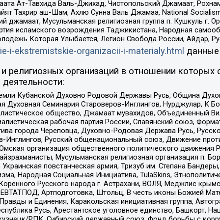
ата Ат-Тавхида Валь-Джихад, Чистопольский Джамаат, Рохнам
ят Тахрир аш-Шам, Ахлю Сунна Валь Джамаа, National Socialism
ий джамаат, Мусульманская религиозная группа п. Кушкуль г. 
ртия исламского возрождения Таджикистана, Народная самооб
олодёжь Которая Улыбается, Легион Свобода России, Айдар, Р
ie-i-ekstremistskie-organizacii-i-materialy.html
данные
и религиозных организаций в отношении которых 
 деятельности:
земли Кубанской Духовно Родовой Державы Русь, Община Духо
 Духовная Семинария Староверов-Инглингов, Нурджулар, К Бо
листическое общество, Джамаат мувахидов, Объединенный Вил
иалистическая рабочая партия России, Славянский союз, Форма
ива города Череповца, Духовно-Родовая Держава Русь, Русск
-Инглингов, Русский общенациональный союз, Движение против
 Омская организация общественного политического движения Р
йзрахманисты, Мусульманская религиозная организация п. Бо
краинская повстанческая армия, Тризуб им. Степана Бандеры, Бр
зма, Народная Социальная Инициатива, TulaSkins, Этнополитич
оренного Русского народа г. Астрахани, ВОЛЯ, Меджлис крымс
РЕВТАТПОД, Артподготовка, Штольц, В честь иконы Божией Мате
равды и Единения, Каракольская инициативная группа, Автогра
спублика Русь, Арестантское уголовное единство, Башкорт, Наци
окузнецк/РПК, Сибирский державный союз, Фонд борьбы с кор