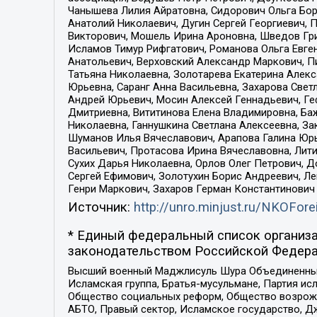
Чанышева Лилия Айратовна, Сидорович Ольга Бори
Анатолий Николаевич, Дугин Сергей Георгиевич, 
Викторович, Мошель Ирина Ароновна, Шведов Гри
Исламов Тимур Рифгатович, Романова Ольга Евге
Анатольевич, Верховский Александр Маркович, П
Татьяна Николаевна, Золотарева Екатерина Алек
Юрьевна, Саранг Анна Васильевна, Захарова Свет
Андрей Юрьевич, Мосин Алексей Геннадьевич, Ге
Дмитриевна, Вититинова Елена Владимировна, Ба
Николаевна, Ганнушкина Светлана Алексеевна, За
Шуманов Илья Вячеславович, Арапова Галина Юрь
Васильевич, Протасова Ирина Вячеславовна, Лит
Сухих Дарья Николаевна, Орлов Олег Петрович, 
Сергей Ефимович, Золотухин Борис Андреевич, Л
Генри Маркович, Захаров Герман Константинович
Источник:
http://unro.minjust.ru/NKOFore
* Единый федеральный список организа
законодательством Российской Федера
Высший военный Маджлисуль Шура Объединенных с
Исламская группа, Братья-мусульмане, Партия ис
Общество социальных реформ, Общество возрожд
АБТО, Правый сектор, Исламское государство, Д