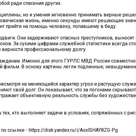
бой ради спасения других.
исциплины, но и умения мгновенно принимать верные решен
человеческая жизнь, именно секунды имеют решающее знач
т прийти на помощь человеку, попавшему в беду.
двиги. Они задерживают опасных преступников, выносят
онов. За сухими цифрами служебной статистики всегда сто
и верности профессиональному долгу.
ражданам. Именно для этого ГУРЛС МВД России совместно
й фильм. В основу картины легли подлинные, невыдуманн
, несмотря на меняющийся характер угроз и растущую служ
няют свой долг. Он показывает, что за погонами скрываю
 отражает объективную реальность службы без художеств
 тех, кто выполняет задачи в условиях, сопряжённых с ри
ссылке - https://disk.yandex.ru/i/AoxlSHAY8ZG-Pg