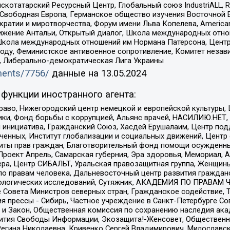
татарский Ресурсный Центр, Глобальный союз IndustriALL, Russi
 Свободная Европа, Германское общество изучения Восточной 
и и миротворчества, Форум имени Льва Копелева, American Counci
ое движение Антальи, Открытый диалог, Школа международных отн
Школа международных отношений им Нормана Патерсона, Центр
ду, Феминистское антивоенное сопротивление, Комитет независ
а, Либерально-демократическая Лига Украины
uments/7756/
данные на
13.05.2024
функции иностранного агента:
раво, Нижегородский центр немецкой и европейской культуры,
тики, Фонд борьбы с коррупцией, Альянс врачей, НАСИЛИЮ.НЕТ,
я инициатива, Гражданский Союз, Хасдей Ерушалаим, Центр по
юченных, Институт глобализации и социальных движений, Цент
ты прав граждан, Благотворительный фонд помощи осужденным
а, Проект Апрель, Самарская губерния, Эра здоровья, Мемориал
ера, Центр СИБАЛЬТ, Уральская правозащитная группа, Женщины
по правам человека, Дальневосточный центр развития гражданс
ологических исследований, Сутяжник, АКАДЕМИЯ ПО ПРАВАМ Ч
е Совета Министров северных стран, Гражданское содействие,
я прессы - Сибирь, Частное учреждение в Санкт-Петербурге С
 и Закон, Общественная комиссия по сохранению наследия ак
звития Свободы Информации, Экозащита!-Женсовет, Общественн
Регина Николаевна, Кривенко Сергей Владимирович, Милославс