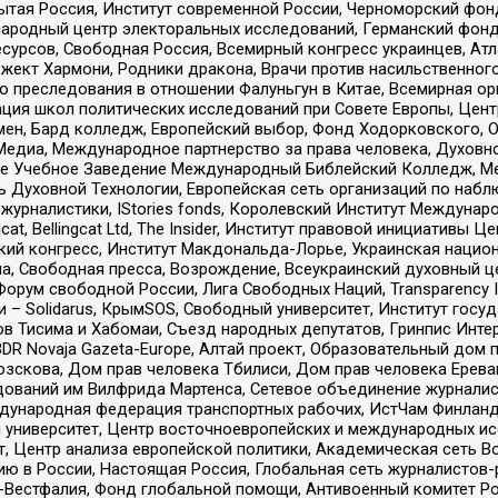
тая Россия, Институт современной России, Черноморский фонд
родный центр электоральных исследований, Германский фонд
рсов, Свободная Россия, Всемирный конгресс украинцев, Атла
ект Хармони, Родники дракона, Врачи против насильственного
ию преследования в отношении Фалуньгун в Китае, Всемирная о
ация школ политических исследований при Совете Европы, Цен
мен, Бард колледж, Европейский выбор, Фонд Ходорковского,
едиа, Международное партнерство за права человека, Духовно
ое Учебное Заведение Международный Библейский Колледж, М
ь Духовной Технологии, Европейская сеть организаций по наб
урналистики, IStories fonds, Королевский Институт Между
gcat, Bellingcat Ltd, The Insider, Институт правовой инициатив
инский конгресс, Институт Макдональда-Лорье, Украинская нац
, Свободная пресса, Возрождение, Всеукраинский духовный цен
орум свободной России, Лига Свободных Наций, Transparеncy I
– Solidarus, КрымSOS, Свободный университет, Институт госу
в Тисима и Хабомаи, Съезд народных депутатов, Гринпис Инте
DR Novaja Gazeta-Europe, Алтай проект, Образовательный дом 
зскова, Дом прав человека Тбилиси, Дом прав человека Ерева
едований им Вилфрида Мартенса, Сетевое объединение журнали
Международная федерация транспортных рабочих, ИстЧам Финлан
й университет, Центр восточноевропейских и международных и
, Центр анализа европейской политики, Академическая сеть Во
ю в России, Настоящая Россия, Глобальная сеть журналистов
естфалия, Фонд глобальной помощи, Антивоенный комитет России,