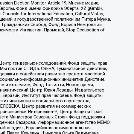
an Election Monitor, Article 19, Мнение медиа,
Европы, Фонд имени Фридриха Эберта, XZ gGmbH,
ls for International Education, Cultural Vistas,
ошений и государственной политики им Питера Мунка,
 Гражданских Свобод, Фонд Бориса Немцова за
имости Ингушетии, Прометей, Stop Occupation of
 Центр гендерных исследований, Фонд защиты прав
 Мы против СПИДа, СВЕЧА, Гуманитарное действие,
ддержки и содействия развитию средств массовой
р социально-информационных инициатив Действие,
 и их семьям, Фонд Тольятти, Новое время,
, Аналитический Центр Юрия Левады, Издательство
 Евразии, Институт прав человека, Фонд защиты
ких инициатив и социального партнерства,
ЕЛОВЕКА, Центр развития некоммерческих
 Трансперенси Интернешнл-Р, Центр Защиты Прав
овета Министров Северных Стран, Фонд поддержки
адемика Сахарова, Информационное агентство МЕМО.
ый вердикт, Евразийская антимонопольная
кий Павел Юрьевич, Шнырова Ольга Вадимовна,