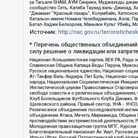
уа Тагьаля SHAM, АУМ Синрике, Муджахеды джама
сообщество Сеть, Катиба Таухид валь-Джихад, Хай
“Джамаат “Красный пахарь”, Колумбайн, Хатлонск
батальон имени Номана Челебиджихана, Азов, Па
Батал-Хаджи Белхороев, Маньяки Культ Убийц, М
Источник:
http://nac.gov.ru/terroristichesk
* Перечень общественных объединений 
силу решение о ликвидации или запрете
Национал-большевистская партия, ВЕК РА, Рада 
Славянская Община Капища Веды Перуна, Мужская
Русское национальное единство, Национал-социа
Ат-Такфир Валь-Хиджра, Пит Буль, Национал-соц
народа, Национальная Социалистическая Инициат
Инглистической церкви Православных Староверов
свободе совести и о религиозных объединениях,
Клуб Болельщиков Футбольного Клуба Динамо, Фа
Щелковского района, Правый сектор, УНА - УНСО, У
Религиозное объединение последователей инглии
объединение Атака, Мечеть Мирмамеда, Община К
противодействии экстремистской деятельности, 
Молодежная правозащитная группа МПГ, Курсом П
Благотворительный пансионат Ак Умут, Русская ре
Иртыш Ultras, Русский Патриотический клуб-Нов