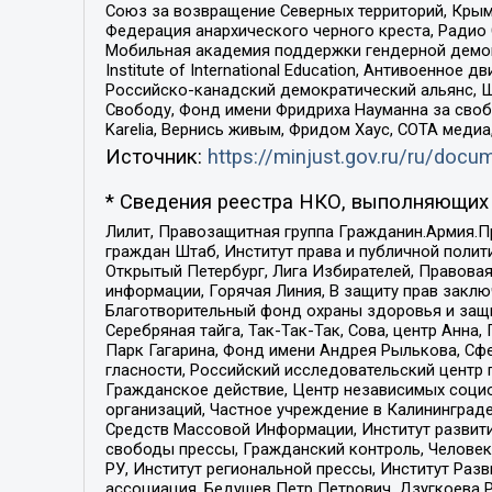
Союз за возвращение Северных территорий, Крымско
Федерация анархического черного креста, Радио
Мобильная академия поддержки гендерной демократи
Institute of International Education, Антивоенн
Российско-канадский демократический альянс, 
Свободу, Фонд имени Фридриха Науманна за свобо
Karelia, Вернись живым, Фридом Хаус, СОТА меди
Источник:
https://minjust.gov.ru/ru/doc
* Сведения реестра НКО, выполняющих 
Лилит, Правозащитная группа Гражданин.Армия.П
граждан Штаб, Институт права и публичной поли
Открытый Петербург, Лига Избирателей, Правова
информации, Горячая Линия, В защиту прав закл
Благотворительный фонд охраны здоровья и защи
Серебряная тайга, Так-Так-Так, Сова, центр Анн
Парк Гагарина, Фонд имени Андрея Рылькова, Сф
гласности, Российский исследовательский центр 
Гражданское действие, Центр независимых соци
организаций, Частное учреждение в Калининград
Средств Массовой Информации, Институт развити
свободы прессы, Гражданский контроль, Человек
РУ, Институт региональной прессы, Институт Ра
ассоциация, Бедушев Петр Петрович, Дзугкоева 