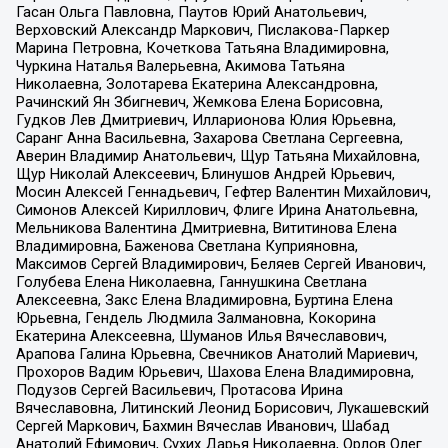
Гасан Ольга Павловна, Паутов Юрий Анатольевич,
Верховский Александр Маркович, Пислакова-Паркер
Марина Петровна, Кочеткова Татьяна Владимировна,
Чуркина Наталья Валерьевна, Акимова Татьяна
Николаевна, Золотарева Екатерина Александровна,
Рачинский Ян Збигневич, Жемкова Елена Борисовна,
Гудков Лев Дмитриевич, Илларионова Юлия Юрьевна,
Саранг Анна Васильевна, Захарова Светлана Сергеевна,
Аверин Владимир Анатольевич, Щур Татьяна Михайловна,
Щур Николай Алексеевич, Блинушов Андрей Юрьевич,
Мосин Алексей Геннадьевич, Гефтер Валентин Михайлович,
Симонов Алексей Кириллович, Флиге Ирина Анатольевна,
Мельникова Валентина Дмитриевна, Вититинова Елена
Владимировна, Баженова Светлана Куприяновна,
Максимов Сергей Владимирович, Беляев Сергей Иванович,
Голубева Елена Николаевна, Ганнушкина Светлана
Алексеевна, Закс Елена Владимировна, Буртина Елена
Юрьевна, Гендель Людмила Залмановна, Кокорина
Екатерина Алексеевна, Шуманов Илья Вячеславович,
Арапова Галина Юрьевна, Свечников Анатолий Мариевич,
Прохоров Вадим Юрьевич, Шахова Елена Владимировна,
Подузов Сергей Васильевич, Протасова Ирина
Вячеславовна, Литинский Леонид Борисович, Лукашевский
Сергей Маркович, Бахмин Вячеслав Иванович, Шабад
Анатолий Ефимович, Сухих Дарья Николаевна, Орлов Олег