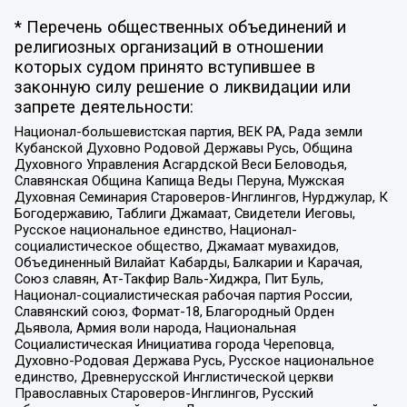
* Перечень общественных объединений и
религиозных организаций в отношении
которых судом принято вступившее в
законную силу решение о ликвидации или
запрете деятельности:
Национал-большевистская партия, ВЕК РА, Рада земли
Кубанской Духовно Родовой Державы Русь, Община
Духовного Управления Асгардской Веси Беловодья,
Славянская Община Капища Веды Перуна, Мужская
Духовная Семинария Староверов-Инглингов, Нурджулар, К
Богодержавию, Таблиги Джамаат, Свидетели Иеговы,
Русское национальное единство, Национал-
социалистическое общество, Джамаат мувахидов,
Объединенный Вилайат Кабарды, Балкарии и Карачая,
Союз славян, Ат-Такфир Валь-Хиджра, Пит Буль,
Национал-социалистическая рабочая партия России,
Славянский союз, Формат-18, Благородный Орден
Дьявола, Армия воли народа, Национальная
Социалистическая Инициатива города Череповца,
Духовно-Родовая Держава Русь, Русское национальное
единство, Древнерусской Инглистической церкви
Православных Староверов-Инглингов, Русский