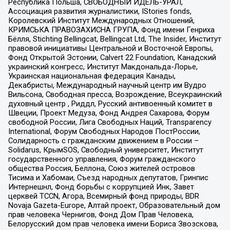
Республика Польша, СВОБОДНЫЙ ИДЕЛЬ-УРАЛ,
Ассоциация развития журналистики, IStories fonds,
Королевский Институт Международных Отношений,
КРИМСЬКА ПРАВОЗАХИСНА ГРУПА, Фонд имени Генриха
Бёлля, Stichting Bellingcat, Bellingcat Ltd, The Insider, Институт
правовой инициативы Центральной и Восточной Европы,
Фонд Открытой Эстонии, Calvert 22 Foundation, Канадский
украинский конгресс, Институт Макдональда-Лорье,
Украинская национальная федерация Канады,
Декабристы, Международный научный центр им Вудро
Вильсона, Свободная пресса, Возрождение, Всеукраинский
духовный центр , Риддл, Русский антивоенный комитет в
Швеции, Проект Медуза, Фонд Андрея Сахарова, Форум
свободной России, Лига Свободных Наций, Transparеncy
International, Форум Свободных Народов ПостРоссии,
Солидарность с гражданским движением в России –
Solidarus, КрымSOS, Свободный университет, Институт
государственного управления, Форум гражданского
общества Россия, Беллона, Союз жителей островов
Тисима и Хабомаи, Съезд народных депутатов, Гринпис
Интернешнл, Фонд борьбы с коррупцией Инк, Завет
церквей TCCN, Агора, Всемирный фонд природы, BDR
Novaja Gazeta-Europe, Алтай проект, Образовательный дом
прав человека Чернигов, Фонд Дом Прав Человека,
Белорусский дом прав человека имени Бориса Звозскова,