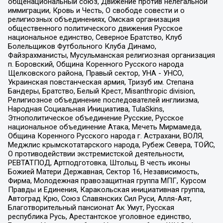
общенациональный союз, Движение против нелегальной
иммиграции, Кровь и Честь, О свободе совести и о
религиозных объединениях, Омская организация
общественного политического движения Русское
национальное единство, Северное Братство, Клуб
Болельщиков Футбольного Клуба Динамо,
Файзрахманисты, Мусульманская религиозная организация
п. Боровский, Община Коренного Русского народа
Щелковского района, Правый сектор, УНА - УНСО,
Украинская повстанческая армия, Тризуб им. Степана
Бандеры, Братство, Белый Крест, Misanthropic division,
Религиозное объединение последователей инглиизма,
Народная Социальная Инициатива, TulaSkins,
Этнополитическое объединение Русские, Русское
национальное объединение Атака, Мечеть Мирмамеда,
Община Коренного Русского народа г. Астрахани, ВОЛЯ,
Меджлис крымскотатарского народа, Рубеж Севера, ТОЙС,
О противодействии экстремистской деятельности,
РЕВТАТПОД, Артподготовка, Штольц, В честь иконы
Божией Матери Державная, Сектор 16, Независимость,
Фирма, Молодежная правозащитная группа МПГ, Курсом
Правды и Единения, Каракольская инициативная группа,
Автоград Крю, Союз Славянских Сил Руси, Алля-Аят,
Благотворительный пансионат Ак Умут, Русская
республика Русь, Арестантское уголовное единство,