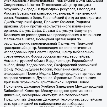
электоральных исследований, Германский фонд Маршалла
Соединенных Штатов, Тихоокеанский центр защиты
окружающей среды и природных ресурсов, Свободная
Россия, Всемирный конгресс украинцев, Атлантический
совет, Человек в беде, Европейский фонд за демократию,
Джеймстаунский фонд, Прожект Хармони, Родники
дракона, Врачи против насильственного извлечения
органов, Фалунь Дафа, Друзья Фалуньгун, Фалуньгун,
Коалиция по расследованию преследования в отношении
Фалуньгун в Китае, Всемирная организация по
расследованию преследований Фалуньгун, Пражский
гражданский центр, Ассоциация школ политических
исследований при Совете Европы, Центр либеральной
современности, Форум русскоязычных европейцев,
Немецко-русский обмен, Бард колледж, Европейский
выбор, Фонд Ходорковского, Оксфордский российский
фонд, Фонд Будущее России, Компания свободы
информации, Проект Медиа, Международное партнерство
за права человека, Духовное Управление Евангельских
Христиан Украинской Христианской Церкви, Новое
Поколение, Духовное Учебное Заведение Международный
Библейский Колледж, Международное христианское
движение, Всемирный Институт Саентологических
Предприятий, Церковь Духовной Технологии, Европейская
сеть организаций по наблюдению за выборами,