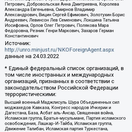
Петрович, Добровольская Анна Дмитриевна, Королева
Александра Евгеньевна, Смирнов Владимир
Александрович, Вицин Сергей Ефимович, Золотухин Борис
Андреевич, Левинсон Лев Семенович, Локшина Татьяна
Иосифовна, Орлов Олег Петрович, Полякова Мара
Федоровна, Резник Генри Маркович, Захаров Герман
Константинович
Источник:
http://unro.minjust.ru/NKOForeignAgent.aspx
данные на
24.03.2022
* Единый федеральный список организаций, в
том числе иностранных и международных
организаций, признанных в соответствии с
законодательством Российской Федерации
террористическими:
Высший военный Маджлисуль Шура Объединенных сил
моджахедов Кавказа, Конгресс народов Ичкерии и
Дагестана, База, Асбат аль-Ансар, Священная война,
Исламская группа, Братья-мусульмане, Партия исламского
освобождения, Лашкар-И-Тайба, Исламская группа,
Движение Талибан, Исламская партия Туркестана,