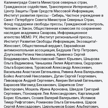
Калининграде Совета Министров северных стран,
Гражданское содействие, Трансперенси Интернешнл-Р,
Центр Защиты Прав Средств Массовой Информации,
Институт развития прессы - Сибирь, Частное учреждение в
Санкт-Петербурге Совета Министров Северных Стран,
Фонд поддержки свободы прессы, Гражданский контроль,
Человек и Закон, Общественная комиссия по сохранению
наследия академика Сахарова, Информационное
агентство МЕМО. РУ, Институт региональной прессы,
Институт Развития Свободы Информации, Экозащита!-
Женсовет, Общественный вердикт, Евразийская
антимонопольная ассоциация, Бедушев Петр Петрович,
Дзугкоева Регина Николаевна, Кривенко Сергей
Владимирович, Милославский Павел Юрьевич, Шнырова
Ольга Вадимовна, Чанышева Лилия Айратовна, Сидорович
Ольга Борисовна, Туровский Александр Алексеевич,
Васильева Анастасия Евгеньевна, Ривина Анна Валерьевна,
Бойко Анатолий Николаевич, Дугин Сергей Георгиевич,
Пивоваров Андрей Сергеевич, Аверин Виталий Евгеньевич,
Барахоев Магомед Бекханович, Шарипков Олег
Викторович, Мошель Ирина Ароновна, Шведов Григорий
Сергеевич, Пономарев Лев Александрович, Каргалицкий
Борис Юльевич, Созаев Валерий Валерьевич, Исламов
Тимур Рифгатович, Романова Ольга Евгеньевна, Щаров
Сергей Алексадрович, Цирульников Борис Альбертович,