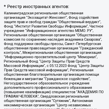
* Реестр иностранных агентов:
Калининградская региональная общественная организация "Экозащита!-Женсовет", Фонд содействия защите прав и свобод граждан "Общественный вердикт", Фонд "Институт Развития Свободы Информации", Частное учреждение "Информационное агентство МЕМО. РУ", Региональная общественная организация "Общественная комиссия по сохранению наследия академика Сахарова", Фонд поддержки свободы прессы, Санкт-Петербургская общественная правозащитная организация "Гражданский контроль", Межрегиональная общественная организация "Информационно-просветительский центр "Мемориал", Региональный Фонд "Центр Защиты Прав Средств Массовой Информации", с 05.12.2023 Фонд "Центр Защиты Прав Средств массовой информации", Региональная общественная благотворительная организация помощи беженцам и мигрантам "Гражданское содействие", Негосударственное образовательное учреждение дополнительного профессионального образования (повышение квалификации) специалистов "АКАДЕМИЯ ПО ПРАВАМ ЧЕЛОВЕКА", Свердловская региональная общественная организация "Сутяжник", Автономная некоммерческая организация "Центр независимых социологических исследований", Союз общественных объединений "Российский исследовательский центр по правам человека", Региональное общественное учреждение научно-информационный центр "МЕМОРИАЛ", Некоммерческая организация "Фонд защиты гласности", Автономная некоммерческая организация "Институт прав человека", Городская общественная организация "Екатеринбургское общество "МЕМОРИАЛ", Городская общественная организация "Рязанское историко-просветительское и правозащитное общество "Мемориал" (Рязанский Мемориал), Челябинский региональный орган общественной самодеятельности – женское общественное объединение "Женщины Евразии", Челябинский региональный орган общественной самодеятельности "Уральская правозащитная группа", Фонд содействия защите здоровья и социальной справедливости имени Андрея Рылькова, Автономная Некоммерческая Организация "Аналитический Центр Юрия Левады", Автономная некоммерческая организация социальной поддержки населения "Проект Апрель", Региональная общественная организация помощи женщинам и детям, находящимся в кризисной ситуации "Информационно-методический центр "Анна", Фонд содействия развитию массовых коммуникаций и правовому просвещению "Так-так-Так", Фонд содействия устойчивому развитию "Серебряная тайга", Свердловский региональный общественный фонд социальных проектов "Новое время", "Idel.Реалии", Кавказ.Реалии, Крым.Реалии, Телеканал Настоящее Время, Татаро-башкирская служба Радио Свобода (Azatliq Radiosi), Радио Свободная Европа/Радио Свобода (PCE/PC), "Сибирь.Реалии", "Фактограф", Благотворительный фонд помощи осужденным и их семьям, Автономная некоммерческая организация "Институт глобализации и социальных движений", Фонд "В защиту прав заключенных", Частное учреждение "Центр поддержки и содействия развитию средств массовой информации", Пензенский региональный общественный благотворительный фонд "Гражданский союз", "Север.Реалии", Некоммерческая организация Фонд "Правовая инициатива", Общество с ограниченной ответственностью "Радио Свободная Европа/Радио Свобода", Чешское информационное агентство "MEDIUM-ORIENT", Красноярская региональная общественная организация "Мы против СПИДа", Камалягин Денис Николаевич, Маркелов Сергей Евгеньевич, Пономарев Лев Александрович, Савицкая Людмила Алексеевна, Автономная некоммерческая организация "Центр по работе с проблемой насилия "НАСИЛИЮ.НЕТ", Межрегиональный профессиональный союз работников здравоохранения "Альянс врачей", Юридическое лицо, зарегистрированное в Латвийской Республике, SIA "Medusa Project" (регистрационный номер 40103797863, дата регистрации 10.06.2014), Некоммерческая организация "Фонд по борьбе с коррупцией", Автономная некоммерческая организация "Институт права и публичной политики", Баданин Роман Сергеевич, Гликин Максим Александрович, Железнова Мария Михайловна, Лукьянова Юлия Сергеевна, Маетная Елизавета Витальевна, Маняхин Петр Борисович, Чуракова Ольга Владимировна, Ярош Юлия Петровна, Юридическое лицо "The Insider SIA", зарегистрированное в Риге, Латвийская Республика (дата регистрации 26.06.2015), являющееся администратором доменного имени интернет-издания "The Insider SIA", https://theins.ru, Постернак Алексей Евгеньевич, Рубин Михаил Аркадьевич, Анин Роман Александрович, Юридическое лицо Istories fonds, зарегистрированное в Латвийской Республике (регистрационный номер 50008295751, дата регистрации 24.02.2020), Великовский Дмитрий Александрович, Долинина Ирина Николаевна, Мароховская Алеся Алексеевна, Шлейнов Роман Юрьевич, Шмагун Олеся Валентиновна, Общество с ограниченной ответственностью "Альтаир 2021", Общество с ограниченной ответственностью "Вега 2021", Общество с ограниченной ответственностью "Главный редактор 2021", Общество с ограниченной ответственностью "Ромашки монолит", Важенков Артем Валерьевич, Ивановская областная общественная организация "Центр гендерных исследований", Гурман Юрий Альбертович, Медиапроект "ОВД-Инфо", Егоров Владимир Владимирович, Жилинский Владимир Александрович, Общество с ограниченной ответственностью "ЗП", Иванова София Юрьевна, Карезина Инна Павловна, Кильтау Екатерина Викторовна, Петров Алексей Викторович, Пискунов Сергей Евгеньевич, Смирнов Сергей Сергеевич, Тихонов Михаил Сергеевич, Общество с ограниченной ответственностью "ЖУРНАЛИСТ-ИНОСТРАННЫЙ АГЕНТ", Арапова Галина Юрьевна, Вольтская Татьяна Анатольевна, Американская компания "Mason G.E.S. Anonymous Foundation" (США), являющаяся владельцем интернет-издания https://mnews.world/, Компания "Stichting Bellingcat", зарегистрированная в Нидерландах (дата регистрации 11.07.2018), Захаров Андрей Вячеславович, Клепиковская Екатерина Дмитриевна, Общество с ограниченной ответственностью "МЕМО", Перл Роман Александрович, Симонов Евгений Алексеевич, Соловьева Елена Анатольевна, Сотников Даниил Владимирович, Сурначева Елизавета Дмитриевна, Автономная некоммерческая организация по защите прав человека и информированию населения "Якутия – Наше Мнение", Общество с ограниченной ответственностью "Москоу диджитал медиа", с 26.01.2023 Общество с ограниченной ответственностью "Чайка Белые сады", Ветошкина Валерия Валерьевна, Заговора Максим Александрович, Межрегиональное общественное движение "Российская ЛГБТ - сеть", Оленичев Максим Владимирович, Павлов Иван Юрьевич, Скворцова Елена Сергеевна, Общество с ограниченной ответственностью "Как бы инагент", Кочетков Игорь Викторович, Общество с ограниченной ответственностью "Честные выборы", Еланчик Олег Александрович, Общество с ограниченной ответственностью "Нобелевский призыв", Гималова Регина Эмилевна, Григорьев Андрей Валерьевич, Григорьева Алина Александровна, Ассоциация по содействию защите прав призывников, альтернативнослужащих и военнослужащих "Правозащитная группа "Гражданин.Армия.Право", Хисамова Регина Фаритовна, Автономная некоммерческая организация по реализации социально-правовых программ "Лилит", Дальневосточное общественное движение "Маяк", Санкт-Петербургская ЛГБТ-инициативная группа "Выход", Инициативная группа ЛГБТ+ "Реверс", Алексеев Андрей Викторович, Бекбулатова Таисия Львовна, Беляев Иван Михайлович, Владыкина Елена Сергеевна, Гельман Марат Александрович, Никульшина Вероника Юрьевна, Толоконникова Надежда Андреевна, Шендерович Виктор Анатольевич, Общество с ограниченной ответственностью "Данное сообщение", Общество с ограниченной ответственностью Издательский дом "Новая глава", Айнбиндер Александра Александровна, Московский комьюнити-центр для ЛГБТ+инициатив, Благотворительный фонд развития филантропии, Deutsche Welle (Германия, Kurt-Schumacher-Strasse 3, 53113 Bonn), Борзунова Мария Михайловна, Воробьев Виктор Викторович, Голубева Анна Львовна, Константинова Алла Михайловна, Малкова Ирина Владимировна, Мурадов Мурад Абдулгалимович, Осетинская Елизавета Николаевна, Понасенков Евгений Николаевич, Ганапольский Матвей Юрьевич, Киселев Евгений Алексеевич, Борухович Ирина Григорьевна, Дремин Иван Тимофеевич, Дубровский Дмитрий Викторович, Красноярская региональная общественная организация поддержки и развития альтернативных образовательных технологий и межкультурных коммуникаций "ИНТЕРРА", Маяковская Екатерина Алексеевна, Фейгин Марк Захарович, Филимонов Андрей Викторович, Дзугкоева Регина Николаевна, Доброхотов Роман Александрович, Дудь Юрий Александрович, Елкин Сергей Владимирович, Кругликов Кирилл Игоревич, Сабунаева Мария Леонидовна, Семенов Алексей Владимирович, Шаинян Карен Багратович, Шульман Екатерина Михайловна, Асафьев Артур Валерьевич, Вахштайн Виктор Семенович, Венедиктов Алексей Алексеевич, Лушникова Екатерина Евгеньевна, Волков Леонид Михайлович, Невзоров Александр Глебович, Пархоменко Сергей Борисович, Сироткин Ярослав Николаевич, Кара-Мурза Владимир Владимирович, Баранова Наталья Владимировна, Гозман Леонид Яковлевич, Кагарлицкий Борис Юльевич, Климарев Михаил Валерьевич, Милов Владимир Станиславович, Автономная некоммерческая организация Краснодарский центр современного искусства "Типография", Моргенштерн Алишер Тагирович, Соболь Любовь Эдуардовна, Общество с ограниченной ответственностью "ЛИЗА НОРМ", Каспаров Гарри Кимович, Ходорковский Михаил Борисович, Общество с ограниченной ответственностью "Апрельские тезисы", Данилович Ирина Брониславовна, Кашин Олег Владимирович, Петров Николай Владимирович, Пивоваров Алексей Владимирович, Соколов Михаил Владимирович, Цветкова Юлия Владимировна, Чичваркин Евгений Александрович, Комитет против пыток/Команда против пыток, Общество с ограниченной ответственностью "Первый научный", Общество с ограниченной ответственностью "Вертолет и ко", Белоцерковская Вероника Борисовна, Кац Максим Евгеньевич, Лазарева Татьяна Юрьевна, Шаведдинов Руслан Табризович, Яшин Илья Валерьевич, Общество с ограниченной ответственностью "Иноагент ААВ", Алешковский Дмитрий Петрович, Альбац Евгения Марковна, Быков Дмитрий Львович, Галямина Юлия Евгеньевна, Лойко Сергей Леонидович, Мартынов Кирилл Константинович, Медведев Сергей Александрович, Крашенинников Федор Геннадиевич, Гордеева Катерина Вл