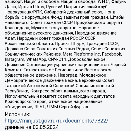
Башкорт, Нация и свобода, Нация и свобода, W.H.С., Фалунь
Дафа, Иртыш Ultras, Русский Патриотический клуб-
Новокузнецк/РПК, Сибирский державный союз, Фонд
борьбы с коррупцией, Фонд защиты прав граждан, Штабы
Навального, Совет граждан СССР Прикубанского округа г.
Краснодара, Мужское государство, Народное
объединение русского движения, Народное движение
Адат, Народный совет граждан РСФСР СССР
Архангельской области, Проект Штурм, Граждане СССР,
Держава Союз Советских Светлых Родов, Совет Советских
Социалистических Районов, Meta Platforms Inc, Facebook,
Instagram, WhatsApp, СИЧ-С14, Добровольческое
Движение Организации украинских националистов, Черный
Комитет, Татарстанское Региональное Всетатарское
общественное движение, Невоград, Молодежное
Демократическое Движение Весна, Верховный Совет
Татарской Автономной Советской Социалистической
Республики, Конгресс ойрат-калмыцкого народа,
Исполнительный комитет совета народных депутатов
Красноярского края, Этническое национальное
объединение, ЛГБТ, Я.МЫ Сергей Фургал
Источник:
https://minjust.gov.ru/ru/documents/7822/
данные на
03.05.2024