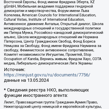
Восточной Европы, Фонд имени Фридриха Эберта, XZ
gGmbH, Мобильная академия поддержки гендерной
демократии и миротворчества, Форум имени Льва
Копелева, American Councils for International Education,
Cultural Vistas, Institute of International Education,
Антивоенное движение Антальи, Открытый диалог, Школа
международных отношений и государственной политики
им Питера Мунка, Российско-канадский демократический
альянс, Школа международных отношений им Нормана
Патерсона, Центр Гражданских Свобод, Фонд Бориса
Немцова за Свободу, Фонд имени Фридриха Науманна за
свободу, Феминистское антивоенное сопротивление,
Комитет независимости Ингушетии, Прометей, Stop
Occupation of Karelia, Вернись живым, Фридом Хаус, СОТА
медиа, Либерально-демократическая Лига Украины
Источник:
https://minjust.gov.ru/ru/documents/7756/
данные на
13.05.2024
* Сведения реестра НКО, выполняющих
функции иностранного агента:
Лилит, Правозащитная группа Гражданин.Армия.Право,
Нижегородский центр немецкой и европейской культуры,