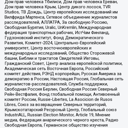
Дом прав человека Тбилиси, Дом прав человека Ереван,
Дом прав человека Крым, Центр дикого лосося, TVR
Studios, ТВ Дождь, Центр европейских исследований им
Вилфрида Мартенса, Сетевое объединение журналистов
расследователей, АЛЛАТРА, За свободную Россию,
Свободная Бурятия, Uralic, UnKremlin, Международная
федерация транспортных рабочих, ИстЧам Финланд,
Гудзоновский институт, Фонд Демократического
Развития, Комитет-2024, Центрально-Европейский
университет, Центр восточноевропейских и
международных исследований, Общество Сторожевой
башни, Библии и трактатов Свидетелей Иеговы,
Гражданский Совет, Центр анализа европейской политики,
Академическая сеть Восточная Европа, Российский
комитет действия, РЭНД корпорейшн, Русская Америка за
демократию в России, Настоящая Россия, Глобальная сеть
журналистов-расследователей, Служба поддержки,
Свободная Россия Берлин, Свободная Россия Северный
Рейн-Вестфалия, Фонд глобальной помощи, Антивоенный
комитет России, Russie-Libertes, La Asocicion de Rusos
Libres, Союз за возвращение Северных территорий,
Крымскотатарский Ресурсный Центр, Глобальный союз
IndustriALL, Russian Election Monitor, Article 19, Мнение
медиа, Федерация анархического черного креста, Радио
Свободная Европа, Германское общество изучения