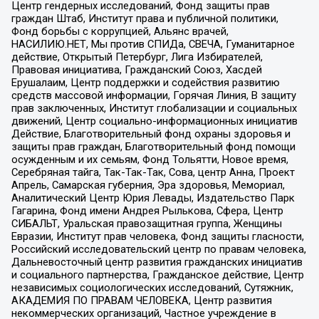
Центр гендерных исследований, Фонд защиты прав
граждан Штаб, Институт права и публичной политики,
Фонд борьбы с коррупцией, Альянс врачей,
НАСИЛИЮ.НЕТ, Мы против СПИДа, СВЕЧА, Гуманитарное
действие, Открытый Петербург, Лига Избирателей,
Правовая инициатива, Гражданский Союз, Хасдей
Ерушалаим, Центр поддержки и содействия развитию
средств массовой информации, Горячая Линия, В защиту
прав заключенных, Институт глобализации и социальных
движений, Центр социально-информационных инициатив
Действие, Благотворительный фонд охраны здоровья и
защиты прав граждан, Благотворительный фонд помощи
осужденным и их семьям, Фонд Тольятти, Новое время,
Серебряная тайга, Так-Так-Так, Сова, центр Анна, Проект
Апрель, Самарская губерния, Эра здоровья, Мемориал,
Аналитический Центр Юрия Левады, Издательство Парк
Гагарина, Фонд имени Андрея Рылькова, Сфера, Центр
СИБАЛЬТ, Уральская правозащитная группа, Женщины
Евразии, Институт прав человека, Фонд защиты гласности,
Российский исследовательский центр по правам человека,
Дальневосточный центр развития гражданских инициатив
и социального партнерства, Гражданское действие, Центр
независимых социологических исследований, Сутяжник,
АКАДЕМИЯ ПО ПРАВАМ ЧЕЛОВЕКА, Центр развития
некоммерческих организаций, Частное учреждение в