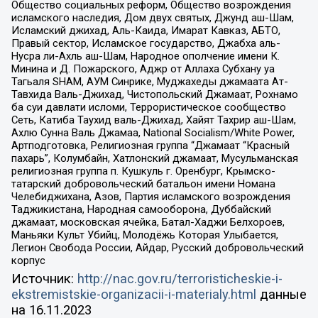
Общество социальных реформ, Общество возрождения
исламского наследия, Дом двух святых, Джунд аш-Шам,
Исламский джихад, Аль-Каида, Имарат Кавказ, АБТО,
Правый сектор, Исламское государство, Джабха аль-
Нусра ли-Ахль аш-Шам, Народное ополчение имени К.
Минина и Д. Пожарского, Аджр от Аллаха Субхану уа
Тагьаля SHAM, АУМ Синрике, Муджахеды джамаата Ат-
Тавхида Валь-Джихад, Чистопольский Джамаат, Рохнамо
ба суи давлати исломи, Террористическое сообщество
Сеть, Катиба Таухид валь-Джихад, Хайят Тахрир аш-Шам,
Ахлю Сунна Валь Джамаа, National Socialism/White Power,
Артподготовка, Религиозная группа “Джамаат “Красный
пахарь”, Колумбайн, Хатлонский джамаат, Мусульманская
религиозная группа п. Кушкуль г. Оренбург, Крымско-
татарский добровольческий батальон имени Номана
Челебиджихана, Азов, Партия исламского возрождения
Таджикистана, Народная самооборона, Дуббайский
джамаат, московская ячейка, Батал-Хаджи Белхороев,
Маньяки Культ Убийц, Молодёжь Которая Улыбается,
Легион Свобода России, Айдар, Русский добровольческий
корпус
Источник:
http://nac.gov.ru/terroristicheskie-i-
ekstremistskie-organizacii-i-materialy.html
данные
на
16.11.2023