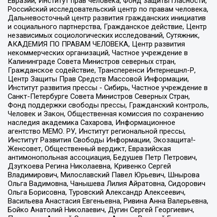
Евразии, Институт прав человека, Фонд защиты гласности,
Российский исследовательский центр по правам человека,
Дальневосточный центр развития гражданских инициатив
и социального партнерства, Гражданское действие, Центр
независимых социологических исследований, Сутяжник,
АКАДЕМИЯ ПО ПРАВАМ ЧЕЛОВЕКА, Центр развития
некоммерческих организаций, Частное учреждение в
Калининграде Совета Министров северных стран,
Гражданское содействие, Трансперенси Интернешнл-Р,
Центр Защиты Прав Средств Массовой Информации,
Институт развития прессы - Сибирь, Частное учреждение в
Санкт-Петербурге Совета Министров Северных Стран,
Фонд поддержки свободы прессы, Гражданский контроль,
Человек и Закон, Общественная комиссия по сохранению
наследия академика Сахарова, Информационное
агентство МЕМО. РУ, Институт региональной прессы,
Институт Развития Свободы Информации, Экозащита!-
Женсовет, Общественный вердикт, Евразийская
антимонопольная ассоциация, Бедушев Петр Петрович,
Дзугкоева Регина Николаевна, Кривенко Сергей
Владимирович, Милославский Павел Юрьевич, Шнырова
Ольга Вадимовна, Чанышева Лилия Айратовна, Сидорович
Ольга Борисовна, Туровский Александр Алексеевич,
Васильева Анастасия Евгеньевна, Ривина Анна Валерьевна,
Бойко Анатолий Николаевич, Дугин Сергей Георгиевич,