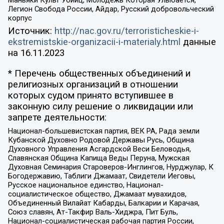
Маньяки Культ Убийц, Молодёжь Которая Улыбается,
Легион Свобода России, Айдар, Русский добровольческий
корпус
Источник:
http://nac.gov.ru/terroristicheskie-i-
ekstremistskie-organizacii-i-materialy.html
данные
на
16.11.2023
* Перечень общественных объединений и
религиозных организаций в отношении
которых судом принято вступившее в
законную силу решение о ликвидации или
запрете деятельности:
Национал-большевистская партия, ВЕК РА, Рада земли
Кубанской Духовно Родовой Державы Русь, Община
Духовного Управления Асгардской Веси Беловодья,
Славянская Община Капища Веды Перуна, Мужская
Духовная Семинария Староверов-Инглингов, Нурджулар, К
Богодержавию, Таблиги Джамаат, Свидетели Иеговы,
Русское национальное единство, Национал-
социалистическое общество, Джамаат мувахидов,
Объединенный Вилайат Кабарды, Балкарии и Карачая,
Союз славян, Ат-Такфир Валь-Хиджра, Пит Буль,
Национал-социалистическая рабочая партия России,