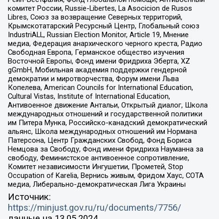
комитет России, Russie-Libertes, La Asocicion de Rusos
Libres, Союз за возвращение Северных территорий,
Крымскотатарский Ресурсный Центр, Глобальный союз
IndustriALL, Russian Election Monitor, Article 19, Мнение
медиа, Федерация анархического черного креста, Радио
Свободная Европа, Германское общество изучения
Восточной Европы, Фонд имени Фридриха Эберта, XZ
gGmbH, Мобильная академия поддержки гендерной
демократии и миротворчества, Форум имени Льва
Копелева, American Councils for International Education,
Cultural Vistas, Institute of International Education,
Антивоенное движение Антальи, Открытый диалог, Школа
международных отношений и государственной политики
им Питера Мунка, Российско-канадский демократический
альянс, Школа международных отношений им Нормана
Патерсона, Центр Гражданских Свобод, Фонд Бориса
Немцова за Свободу, Фонд имени Фридриха Науманна за
свободу, Феминистское антивоенное сопротивление,
Комитет независимости Ингушетии, Прометей, Stop
Occupation of Karelia, Вернись живым, Фридом Хаус, СОТА
медиа, Либерально-демократическая Лига Украины
Источник:
https://minjust.gov.ru/ru/documents/7756/
данные на
13.05.2024