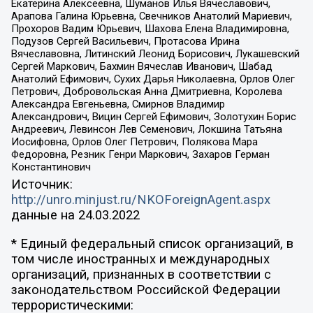
Екатерина Алексеевна, Шуманов Илья Вячеславович,
Арапова Галина Юрьевна, Свечников Анатолий Мариевич,
Прохоров Вадим Юрьевич, Шахова Елена Владимировна,
Подузов Сергей Васильевич, Протасова Ирина
Вячеславовна, Литинский Леонид Борисович, Лукашевский
Сергей Маркович, Бахмин Вячеслав Иванович, Шабад
Анатолий Ефимович, Сухих Дарья Николаевна, Орлов Олег
Петрович, Добровольская Анна Дмитриевна, Королева
Александра Евгеньевна, Смирнов Владимир
Александрович, Вицин Сергей Ефимович, Золотухин Борис
Андреевич, Левинсон Лев Семенович, Локшина Татьяна
Иосифовна, Орлов Олег Петрович, Полякова Мара
Федоровна, Резник Генри Маркович, Захаров Герман
Константинович
Источник:
http://unro.minjust.ru/NKOForeignAgent.aspx
данные на
24.03.2022
* Единый федеральный список организаций, в
том числе иностранных и международных
организаций, признанных в соответствии с
законодательством Российской Федерации
террористическими: