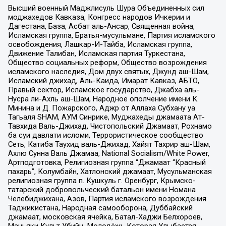
Высший военный Маджлисуль Шура Объединенных сил
моджахедов Кавказа, Конгресс народов Ичкерии и
Дагестана, База, Асбат аль-Ансар, Священная война,
Исламская группа, Братья-мусульмане, Партия исламского
освобождения, Лашкар-И-Тайба, Исламская группа,
Движение Талибан, Исламская партия Туркестана,
Общество социальных реформ, Общество возрождения
исламского наследия, Дом двух святых, Джунд аш-Шам,
Исламский джихад, Аль-Каида, Имарат Кавказ, АБТО,
Правый сектор, Исламское государство, Джабха аль-
Нусра ли-Ахль аш-Шам, Народное ополчение имени К.
Минина и Д. Пожарского, Аджр от Аллаха Субхану уа
Тагьаля SHAM, АУМ Синрике, Муджахеды джамаата Ат-
Тавхида Валь-Джихад, Чистопольский Джамаат, Рохнамо
ба суи давлати исломи, Террористическое сообщество
Сеть, Катиба Таухид валь-Джихад, Хайят Тахрир аш-Шам,
Ахлю Сунна Валь Джамаа, National Socialism/White Power,
Артподготовка, Религиозная группа “Джамаат “Красный
пахарь”, Колумбайн, Хатлонский джамаат, Мусульманская
религиозная группа п. Кушкуль г. Оренбург, Крымско-
татарский добровольческий батальон имени Номана
Челебиджихана, Азов, Партия исламского возрождения
Таджикистана, Народная самооборона, Дуббайский
джамаат, московская ячейка, Батал-Хаджи Белхороев,