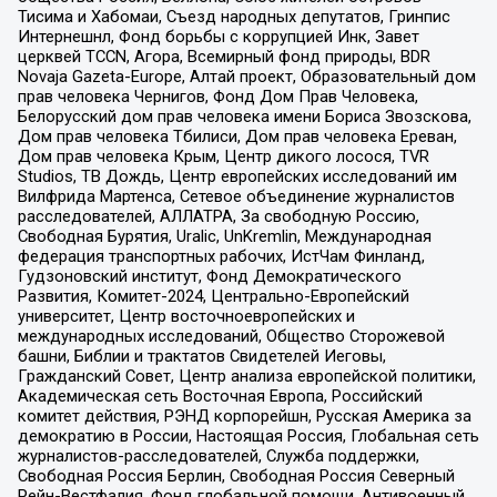
Тисима и Хабомаи, Съезд народных депутатов, Гринпис
Интернешнл, Фонд борьбы с коррупцией Инк, Завет
церквей TCCN, Агора, Всемирный фонд природы, BDR
Novaja Gazeta-Europe, Алтай проект, Образовательный дом
прав человека Чернигов, Фонд Дом Прав Человека,
Белорусский дом прав человека имени Бориса Звозскова,
Дом прав человека Тбилиси, Дом прав человека Ереван,
Дом прав человека Крым, Центр дикого лосося, TVR
Studios, ТВ Дождь, Центр европейских исследований им
Вилфрида Мартенса, Сетевое объединение журналистов
расследователей, АЛЛАТРА, За свободную Россию,
Свободная Бурятия, Uralic, UnKremlin, Международная
федерация транспортных рабочих, ИстЧам Финланд,
Гудзоновский институт, Фонд Демократического
Развития, Комитет-2024, Центрально-Европейский
университет, Центр восточноевропейских и
международных исследований, Общество Сторожевой
башни, Библии и трактатов Свидетелей Иеговы,
Гражданский Совет, Центр анализа европейской политики,
Академическая сеть Восточная Европа, Российский
комитет действия, РЭНД корпорейшн, Русская Америка за
демократию в России, Настоящая Россия, Глобальная сеть
журналистов-расследователей, Служба поддержки,
Свободная Россия Берлин, Свободная Россия Северный
Рейн-Вестфалия, Фонд глобальной помощи, Антивоенный