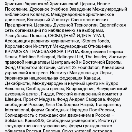
Христиан Украинской Христианской Церкви, Новое
Поколение, Духовное Учебное Заведение Международный
Библейский Колледж, Международное христианское
движение, Всемирный Институт Саентологических
Предприятий, Церковь Духовной Технологии, Европейская
сеть организаций по наблюдению за выборами,
Республика Польша, СВОБОДНЫЙ ИДЕЛЬ-УРАЛ,
Ассоциация развития журналистики, IStories fonds,
Королевский Институт Международных Отношений,
КРИМСЬКА ПРАВОЗАХИСНА ГРУПА, Фонд имени Генриха
Бёлля, Stichting Bellingcat, Bellingcat Ltd, The Insider, Институт
правовой инициативы Центральной и Восточной Европы,
Фонд Открытой Эстонии, Calvert 22 Foundation, Канадский
украинский конгресс, Институт Макдональда-Лорье,
Украинская национальная федерация Канады,
Декабристы, Международный научный центр им Вудро
Вильсона, Свободная пресса, Возрождение, Всеукраинский
духовный центр , Риддл, Русский антивоенный комитет в
Швеции, Проект Медуза, Фонд Андрея Сахарова, Форум
свободной России, Лига Свободных Наций, Transparеncy
International, Форум Свободных Народов ПостРоссии,
Солидарность с гражданским движением в России –
Solidarus, КрымSOS, Свободный университет, Институт
государственного управления, Форум гражданского
общества Россия, Беллона, Союз жителей островов