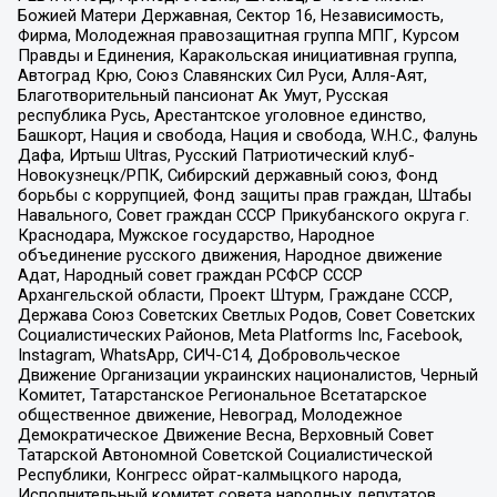
Божией Матери Державная, Сектор 16, Независимость,
Фирма, Молодежная правозащитная группа МПГ, Курсом
Правды и Единения, Каракольская инициативная группа,
Автоград Крю, Союз Славянских Сил Руси, Алля-Аят,
Благотворительный пансионат Ак Умут, Русская
республика Русь, Арестантское уголовное единство,
Башкорт, Нация и свобода, Нация и свобода, W.H.С., Фалунь
Дафа, Иртыш Ultras, Русский Патриотический клуб-
Новокузнецк/РПК, Сибирский державный союз, Фонд
борьбы с коррупцией, Фонд защиты прав граждан, Штабы
Навального, Совет граждан СССР Прикубанского округа г.
Краснодара, Мужское государство, Народное
объединение русского движения, Народное движение
Адат, Народный совет граждан РСФСР СССР
Архангельской области, Проект Штурм, Граждане СССР,
Держава Союз Советских Светлых Родов, Совет Советских
Социалистических Районов, Meta Platforms Inc, Facebook,
Instagram, WhatsApp, СИЧ-С14, Добровольческое
Движение Организации украинских националистов, Черный
Комитет, Татарстанское Региональное Всетатарское
общественное движение, Невоград, Молодежное
Демократическое Движение Весна, Верховный Совет
Татарской Автономной Советской Социалистической
Республики, Конгресс ойрат-калмыцкого народа,
Исполнительный комитет совета народных депутатов