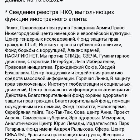
* Сведения реестра НКО, выполняющих
функции иностранного агента:
Лилит, Правозащитная группа Гражданин.Армия.Право,
Нижегородский центр немецкой и европейской культуры,
Центр гендерных исследований, Фонд защиты прав
граждан Штаб, Институт права и публичной политики,
Фонд борьбы с коррупцией, Альянс врачей,
НАСИЛИЮ.НЕТ, Мы против СПИДа, СВЕЧА, Гуманитарное
действие, Открытый Петербург, Лига Избирателей,
Правовая инициатива, Гражданский Союз, Хасдей
Ерушалаим, Центр поддержки и содействия развитию
средств массовой информации, Горячая Линия, В защиту
прав заключенных, Институт глобализации и социальных
движений, Центр социально-информационных инициатив
Действие, Благотворительный фонд охраны здоровья и
защиты прав граждан, Благотворительный фонд помощи
осужденным и их семьям, Фонд Тольятти, Новое время,
Серебряная тайга, Так-Так-Так, Сова, центр Анна, Проект
Апрель, Самарская губерния, Эра здоровья, Мемориал,
Аналитический Центр Юрия Левады, Издательство Парк
Гагарина, Фонд имени Андрея Рылькова, Сфера, Центр
СИБАЛЬТ, Уральская правозащитная группа, Женщины