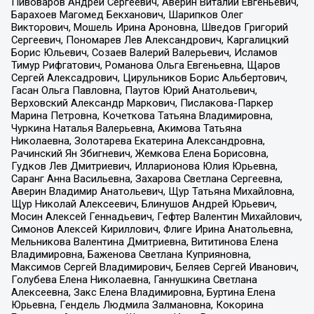
Пивоваров Андрей Сергеевич, Аверин Виталий Евгеньевич,
Барахоев Магомед Бекханович, Шарипков Олег
Викторович, Мошель Ирина Ароновна, Шведов Григорий
Сергеевич, Пономарев Лев Александрович, Каргалицкий
Борис Юльевич, Созаев Валерий Валерьевич, Исламов
Тимур Рифгатович, Романова Ольга Евгеньевна, Щаров
Сергей Алексадрович, Цирульников Борис Альбертович,
Гасан Ольга Павловна, Паутов Юрий Анатольевич,
Верховский Александр Маркович, Пислакова-Паркер
Марина Петровна, Кочеткова Татьяна Владимировна,
Чуркина Наталья Валерьевна, Акимова Татьяна
Николаевна, Золотарева Екатерина Александровна,
Рачинский Ян Збигневич, Жемкова Елена Борисовна,
Гудков Лев Дмитриевич, Илларионова Юлия Юрьевна,
Саранг Анна Васильевна, Захарова Светлана Сергеевна,
Аверин Владимир Анатольевич, Щур Татьяна Михайловна,
Щур Николай Алексеевич, Блинушов Андрей Юрьевич,
Мосин Алексей Геннадьевич, Гефтер Валентин Михайлович,
Симонов Алексей Кириллович, Флиге Ирина Анатольевна,
Мельникова Валентина Дмитриевна, Вититинова Елена
Владимировна, Баженова Светлана Куприяновна,
Максимов Сергей Владимирович, Беляев Сергей Иванович,
Голубева Елена Николаевна, Ганнушкина Светлана
Алексеевна, Закс Елена Владимировна, Буртина Елена
Юрьевна, Гендель Людмила Залмановна, Кокорина