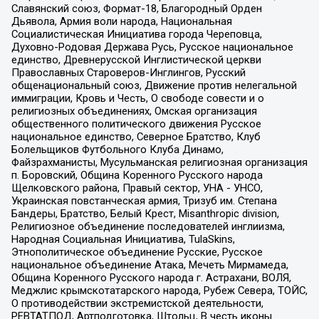
Славянский союз, Формат-18, Благородный Орден
Дьявола, Армия воли народа, Национальная
Социалистическая Инициатива города Череповца,
Духовно-Родовая Держава Русь, Русское национальное
единство, Древнерусской Инглистической церкви
Православных Староверов-Инглингов, Русский
общенациональный союз, Движение против нелегальной
иммиграции, Кровь и Честь, О свободе совести и о
религиозных объединениях, Омская организация
общественного политического движения Русское
национальное единство, Северное Братство, Клуб
Болельщиков Футбольного Клуба Динамо,
Файзрахманисты, Мусульманская религиозная организация
п. Боровский, Община Коренного Русского народа
Щелковского района, Правый сектор, УНА - УНСО,
Украинская повстанческая армия, Тризуб им. Степана
Бандеры, Братство, Белый Крест, Misanthropic division,
Религиозное объединение последователей инглиизма,
Народная Социальная Инициатива, TulaSkins,
Этнополитическое объединение Русские, Русское
национальное объединение Атака, Мечеть Мирмамеда,
Община Коренного Русского народа г. Астрахани, ВОЛЯ,
Меджлис крымскотатарского народа, Рубеж Севера, ТОЙС,
О противодействии экстремистской деятельности,
РЕВТАТПОД, Артподготовка, Штольц, В честь иконы