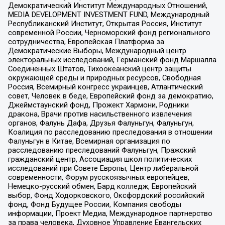
Демократический Институт Международных Отношений,
MEDIA DEVELOPMENT INVESTMENT FUND, Международный
Республиканский Институт, Открытая Россия, Институт
современной России, Черноморский фонд регионального
сотрудничества, Европейская Платформа за
Демократические Выборы, Международный центр
электоральных исследований, Германский фонд Маршалла
Соединенных Штатов, Тихоокеанский центр защиты
окружающей среды и природных ресурсов, Свободная
Россия, Всемирный конгресс украинцев, Атлантический
совет, Человек в беде, Европейский фонд за демократию,
Джеймстаунский фонд, Прожект Хармони, Родники
дракона, Врачи против насильственного извлечения
органов, Фалунь Дафа, Друзья Фалуньгун, Фалуньгун,
Коалиция по расследованию преследования в отношении
Фалуньгун в Китае, Всемирная организация по
расследованию преследований Фалуньгун, Пражский
гражданский центр, Ассоциация школ политических
исследований при Совете Европы, Центр либеральной
современности, Форум русскоязычных европейцев,
Немецко-русский обмен, Бард колледж, Европейский
выбор, Фонд Ходорковского, Оксфордский российский
фонд, Фонд Будущее России, Компания свободы
информации, Проект Медиа, Международное партнерство
за права человека, Духовное Управление Евангельских