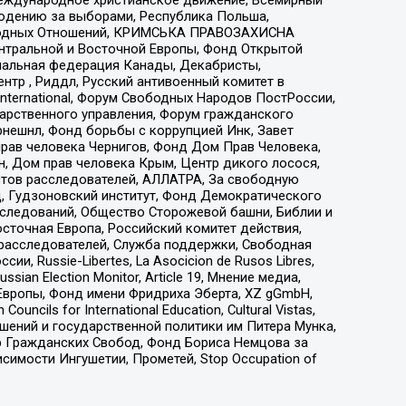
людению за выборами, Республика Польша,
народных Отношений, КРИМСЬКА ПРАВОЗАХИСНА
ы Центральной и Восточной Европы, Фонд Открытой
иональная федерация Канады, Декабристы,
тр , Риддл, Русский антивоенный комитет в
nternational, Форум Свободных Народов ПостРоссии,
дарственного управления, Форум гражданского
рнешнл, Фонд борьбы с коррупцией Инк, Завет
прав человека Чернигов, Фонд Дом Прав Человека,
н, Дом прав человека Крым, Центр дикого лосося,
стов расследователей, АЛЛАТРА, За свободную
д, Гудзоновский институт, Фонд Демократического
сследований, Общество Сторожевой башни, Библии и
сточная Европа, Российский комитет действия,
-расследователей, Служба поддержки, Свободная
 Russie-Libertes, La Asocicion de Rusos Libres,
an Election Monitor, Article 19, Мнение медиа,
Европы, Фонд имени Фридриха Эберта, XZ gGmbH,
ls for International Education, Cultural Vistas,
ошений и государственной политики им Питера Мунка,
 Гражданских Свобод, Фонд Бориса Немцова за
имости Ингушетии, Прометей, Stop Occupation of