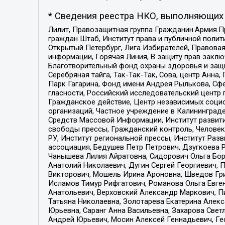
* Сведения реестра НКО, выполняющих 
Лилит, Правозащитная группа Гражданин.Армия.П
граждан Штаб, Институт права и публичной поли
Открытый Петербург, Лига Избирателей, Правова
информации, Горячая Линия, В защиту прав закл
Благотворительный фонд охраны здоровья и защи
Серебряная тайга, Так-Так-Так, Сова, центр Анн
Парк Гагарина, Фонд имени Андрея Рылькова, Сф
гласности, Российский исследовательский центр 
Гражданское действие, Центр независимых соци
организаций, Частное учреждение в Калининград
Средств Массовой Информации, Институт развити
свободы прессы, Гражданский контроль, Человек
РУ, Институт региональной прессы, Институт Ра
ассоциация, Бедушев Петр Петрович, Дзугкоева 
Чанышева Лилия Айратовна, Сидорович Ольга Бори
Анатолий Николаевич, Дугин Сергей Георгиевич, 
Викторович, Мошель Ирина Ароновна, Шведов Гри
Исламов Тимур Рифгатович, Романова Ольга Евге
Анатольевич, Верховский Александр Маркович, П
Татьяна Николаевна, Золотарева Екатерина Алек
Юрьевна, Саранг Анна Васильевна, Захарова Свет
Андрей Юрьевич, Мосин Алексей Геннадьевич, Ге