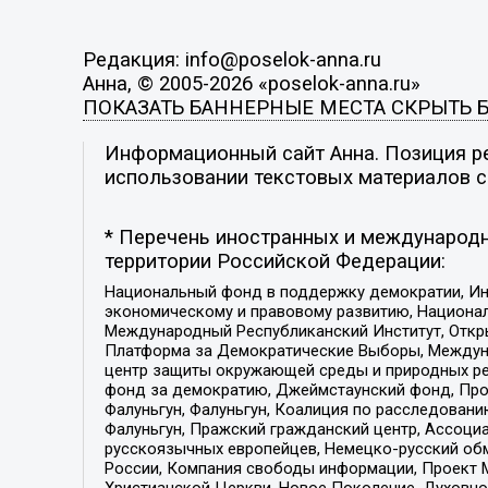
Редакция: info@poselok-anna.ru
Анна, © 2005-2026 «poselok-anna.ru»
ПОКАЗАТЬ БАННЕРНЫЕ МЕСТА
СКРЫТЬ 
Информационный сайт Анна. Позиция ре
использовании текстовых материалов с 
* Перечень иностранных и международн
территории Российской Федерации:
Национальный фонд в поддержку демократии, Ин
экономическому и правовому развитию, Национ
Международный Республиканский Институт, Откры
Платформа за Демократические Выборы, Междуна
центр защиты окружающей среды и природных ресу
фонд за демократию, Джеймстаунский фонд, Прож
Фалуньгун, Фалуньгун, Коалиция по расследован
Фалуньгун, Пражский гражданский центр, Ассоци
русскоязычных европейцев, Немецко-русский об
России, Компания свободы информации, Проект М
Христианской Церкви, Новое Поколение, Духовн