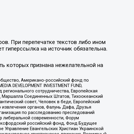
ов. При перепечатке текстов либо ином
ет гиперссылка на источник обязательна.
ть которых признана нежелательной на
общество, Американо-российский фонд по
 MEDIA DEVELOPMENT INVESTMENT FUND,
 регионального сотрудничества, Европейская
 Маршалла Соединенных Штатов, Тихоокеанский
нтический совет, Человек в беде, Европейский
 извлечения органов, Фалунь Дафа, Друзья
рганизация по расследованию преследований
тр либеральной современности, Форум
 Оксфордский российский фонд, Фонд Будущее
е Управление Евангельских Христиан Украинской
еждународное христианское движение, Всемирный