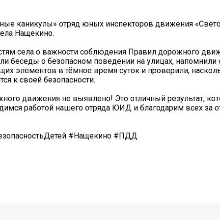
сные каникулы» отряд юных инспекторов движения «Свет
села Нащекино.
тям села о важности соблюдения Правил дорожного движ
ели беседы о безопасном поведении на улицах, напомнили 
их элементов в тёмное время суток и проверили, наскол
ся к своей безопасности.
ного движения не выявлено! Это отличный результат, ко
рдимся работой нашего отряда ЮИД и благодарим всех за 
зопасностьДетей #Нащекино #ПДД