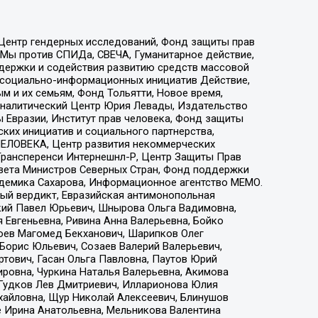
 Центр гендерных исследований, Фонд защиты прав
 Мы против СПИДа, СВЕЧА, Гуманитарное действие,
ддержки и содействия развитию средств массовой
р социально-информационных инициатив Действие,
 и их семьям, Фонд Тольятти, Новое время,
, Аналитический Центр Юрия Левады, Издательство
 Евразии, Институт прав человека, Фонд защиты
ких инициатив и социального партнерства,
ЕЛОВЕКА, Центр развития некоммерческих
 Трансперенси Интернешнл-Р, Центр Защиты Прав
овета Министров Северных Стран, Фонд поддержки
адемика Сахарова, Информационное агентство МЕМО.
ый вердикт, Евразийская антимонопольная
кий Павел Юрьевич, Шнырова Ольга Вадимовна,
 Евгеньевна, Ривина Анна Валерьевна, Бойко
хоев Магомед Бекханович, Шарипков Олег
Борис Юльевич, Созаев Валерий Валерьевич,
тович, Гасан Ольга Павловна, Паутов Юрий
ровна, Чуркина Наталья Валерьевна, Акимова
 Гудков Лев Дмитриевич, Илларионова Юлия
ихайловна, Щур Николай Алексеевич, Блинушов
е Ирина Анатольевна, Мельникова Валентина