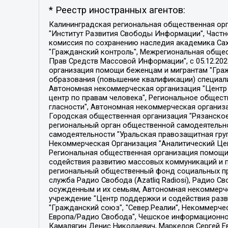
* Реестр иностранных агентов:
Калининградская региональная общественная организация "Экозащита!-Женсовет", Фонд содействия защите прав и свобод граждан "Общественный вердикт", Фонд "Институт Развития Свободы Информации", Частное учреждение "Информационное агентство МЕМО. РУ", Региональная общественная организация "Общественная комиссия по сохранению наследия академика Сахарова", Фонд поддержки свободы прессы, Санкт-Петербургская общественная правозащитная организация "Гражданский контроль", Межрегиональная общественная организация "Информационно-просветительский центр "Мемориал", Региональный Фонд "Центр Защиты Прав Средств Массовой Информации", с 05.12.2023 Фонд "Центр Защиты Прав Средств массовой информации", Региональная общественная благотворительная организация помощи беженцам и мигрантам "Гражданское содействие", Негосударственное образовательное учреждение дополнительного профессионального образования (повышение квалификации) специалистов "АКАДЕМИЯ ПО ПРАВАМ ЧЕЛОВЕКА", Свердловская региональная общественная организация "Сутяжник", Автономная некоммерческая организация "Центр независимых социологических исследований", Союз общественных объединений "Российский исследовательский центр по правам человека", Региональное общественное учреждение научно-информационный центр "МЕМОРИАЛ", Некоммерческая организация "Фонд защиты гласности", Автономная некоммерческая организация "Институт прав человека", Городская общественная организация "Екатеринбургское общество "МЕМОРИАЛ", Городская общественная организация "Рязанское историко-просветительское и правозащитное общество "Мемориал" (Рязанский Мемориал), Челябинский региональный орган общественной самодеятельности – женское общественное объединение "Женщины Евразии", Челябинский региональный орган общественной самодеятельности "Уральская правозащитная группа", Фонд содействия защите здоровья и социальной справедливости имени Андрея Рылькова, Автономная Некоммерческая Организация "Аналитический Центр Юрия Левады", Автономная некоммерческая организация социальной поддержки населения "Проект Апрель", Региональная общественная организация помощи женщинам и детям, находящимся в кризисной ситуации "Информационно-методический центр "Анна", Фонд содействия развитию массовых коммуникаций и правовому просвещению "Так-так-Так", Фонд содействия устойчивому развитию "Серебряная тайга", Свердловский региональный общественный фонд социальных проектов "Новое время", "Idel.Реалии", Кавказ.Реалии, Крым.Реалии, Телеканал Настоящее Время, Татаро-башкирская служба Радио Свобода (Azatliq Radiosi), Радио Свободная Европа/Радио Свобода (PCE/PC), "Сибирь.Реалии", "Фактограф", Благотворительный фонд помощи осужденным и их семьям, Автономная некоммерческая организация "Институт глобализации и социальных движений", Фонд "В защиту прав заключенных", Частное учреждение "Центр поддержки и содействия развитию средств массовой информации", Пензенский региональный общественный благотворительный фонд "Гражданский союз", "Север.Реалии", Некоммерческая организация Фонд "Правовая инициатива", 