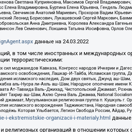
женова Светлана Куприяновна, Максимов Сергей Владимирович, 
кс Елена Владимировна, Буртина Елена Юрьевна, Гендель Людм
евна, Свечников Анатолий Мариевич, Прохоров Вадим Юрьевич
инский Леонид Борисович, Лукашевский Сергей Маркович, Бахм
Добровольская Анна Дмитриевна, Королева Александра Евгенье
евинсон Лев Семенович, Локшина Татьяна Иосифовна, Орлов Ол
ignAgent.aspx
данные на
24.03.2022
ций, в том числе иностранных и международных ор
ции террористическими:
ил моджахедов Кавказа, Конгресс народов Ичкерии и Дагеста
ламского освобождения, Лашкар-И-Тайба, Исламская группа, Дв
ения исламского наследия, Дом двух святых, Джунд аш-Шам, 
жабха аль-Нусра ли-Ахль аш-Шам, Народное ополчение имени К.
ата Ат-Тавхида Валь-Джихад, Чистопольский Джамаат, Рохнам
ят Тахрир аш-Шам, Ахлю Сунна Валь Джамаа, National Socialism
ий джамаат, Мусульманская религиозная группа п. Кушкуль г. 
ртия исламского возрождения Таджикистана, Народная самооб
олодёжь Которая Улыбается, Легион Свобода России, Айдар, Р
ie-i-ekstremistskie-organizacii-i-materialy.html
данные
и религиозных организаций в отношении которых 