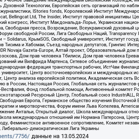
ь Духовной Технологии, Европейская сеть организаций по наб
урналистики, IStories fonds, Королевский Институт Между
gcat, Bellingcat Ltd, The Insider, Институт правовой инициатив
инский конгресс, Институт Макдональда-Лорье, Украинская нац
, Свободная пресса, Возрождение, Всеукраинский духовный цен
орум свободной России, Лига Свободных Наций, Transparеncy I
– Solidarus, КрымSOS, Свободный университет, Институт госу
в Тисима и Хабомаи, Съезд народных депутатов, Гринпис Инте
DR Novaja Gazeta-Europe, Алтай проект, Образовательный дом 
зскова, Дом прав человека Тбилиси, Дом прав человека Ерева
едований им Вилфрида Мартенса, Сетевое объединение журнали
Международная федерация транспортных рабочих, ИстЧам Финлан
й университет, Центр восточноевропейских и международных и
, Центр анализа европейской политики, Академическая сеть Во
ю в России, Настоящая Россия, Глобальная сеть журналистов
естфалия, Фонд глобальной помощи, Антивоенный комитет России,
татарский Ресурсный Центр, Глобальный союз IndustriALL, Russi
 Свободная Европа, Германское общество изучения Восточной 
и и миротворчества, Форум имени Льва Копелева, American Counci
ое движение Антальи, Открытый диалог, Школа международных отн
Школа международных отношений им Нормана Патерсона, Центр
ду, Феминистское антивоенное сопротивление, Комитет независ
а, Либерально-демократическая Лига Украины
uments/7756/
данные на
13.05.2024