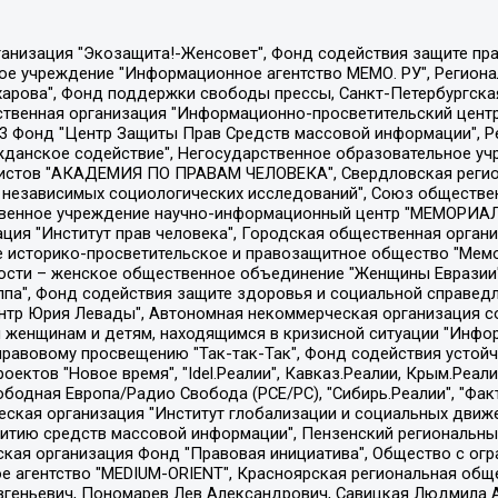
Общество с ограниченной ответственностью "Радио Свободная Европа/Радио Свобода", Чешское информационное агентство "MEDIUM-ORIENT", Красноярская региональная общественная организация "Мы против СПИДа", Камалягин Денис Николаевич, Маркелов Сергей Евгеньевич, Пономарев Лев Александрович, Савицкая Людмила Алексеевна, Автономная некоммерческая организация "Центр по работе с проблемой насилия "НАСИЛИЮ.НЕТ", Межрегиональный профессиональный союз работников здравоохранения "Альянс врачей", Юридическое лицо, зарегистрированное в Латвийской Республике, SIA "Medusa Project" (регистрационный номер 40103797863, дата регистрации 10.06.2014), Некоммерческая организация "Фонд по борьбе с коррупцией", Автономная некоммерческая организация "Институт права и публичной политики", Баданин Роман Сергеевич, Гликин Максим Александрович, Железнова Мария Михайловна, Лукьянова Юлия Сергеевна, Маетная Елизавета Витальевна, Маняхин Петр Борисович, Чуракова Ольга Владимировна, Ярош Юлия Петровна, Юридическое лицо "The Insider SIA", зарегистрированное в Риге, Латвийская Республика (дата регистрации 26.06.2015), являющееся администратором доменного имени интернет-издания "The Insider SIA", https://theins.ru, Постернак Алексей Евгеньевич, Рубин Михаил Аркадьевич, Анин Роман Александрович, Юридическое лицо Istories fonds, зарегистрированное в Латвийской Республике (регистрационный номер 50008295751, дата регистрации 24.02.2020), Великовский Дмитрий Александрович, Долинина Ирина Николаевна, Мароховская Алеся Алексеевна, Шлейнов Роман Юрьевич, Шмагун Олеся Валентиновна, Общество с ограниченной ответственностью "Альтаир 2021", Общество с ограниченной ответственностью "Вега 2021", Общество с ограниченной ответственностью "Главный редактор 2021", Общество с ограниченной ответственностью "Ромашки монолит", Важенков Артем Валерьевич, Ивановская областная общественная организация "Центр гендерных исследований", Гурман Юрий Альбертович, Медиапроект "ОВД-Инфо", Егоров Владимир Владимирович, Жилинский Владимир Александрович, Общество с ограниченной ответственностью "ЗП", Иванова София Юрьевна, Карезина Инна Павловна, Кильтау Екатерина Викторовна, Петров Алексей Викторович, Пискунов Сергей Евгеньевич, Смирнов Сергей Сергеевич, Тихонов Михаил Сергеевич, Общество с ограниченной ответственностью "ЖУРНАЛИСТ-ИНОСТРАННЫЙ АГЕНТ", Арапова Галина Юрьевна, Вольтская Татьяна Анатольевна, Американская компания "Mason G.E.S. Anonymous Foundation" (США), являющаяся владельцем интернет-издания https://mnews.world/, Компания "Stichting Bellingcat", зарегистрированная в Нидерландах (дата регистрации 11.07.2018), Захаров Андрей Вячеславович, Клепиковская Екатерина Дмитриевна, Общество с ограниченной ответственностью "МЕМО", Перл Роман Александрович, Симонов Евгений Алексеевич, Соловьева Елена Анатольевна, Сотников Даниил Владимирович, Сурначева Елизавета Дмитриевна, Автономная некоммерческая организация по защите прав человека и информированию населения "Якутия – Наше Мнение", Общество с ограниченной ответственностью "Москоу диджитал медиа", с 26.01.2023 Общество с ограниченной ответственностью "Чайка Белые сады", Ветошкина Валерия Валерьевна, Заговора Максим Александрович, Межрегиональное общественное движение "Российская ЛГБТ - сеть", Оленичев Максим Владимирович, Павлов Иван Юрьевич, Скворцова Елена Сергеевна, Общество с ограниченной ответственностью "Как бы инагент", Кочетков Игорь Викторович, Общество с ограниченной ответственностью "Честные выборы", Еланчик Олег Александрович, Общество с ограниченной ответственностью "Нобелевский призыв", Гималова Регина Эмилевна, Григорьев Андрей Валерьевич, Григорьева Алина Александровна, Ассоциация по содействию защите прав призывников, альтернативнослужащих и военнослужащих "Правозащитная группа "Гражданин.Армия.Право", Хисамова Регина Фаритовна, Автономная некоммерческая организация по реализа