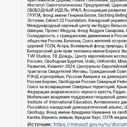
Институт Саентологических Предприятий, Церков
СВОБОДНЫЙ ИДЕЛЬ-УРАЛ, Ассоциация развития ж
ГРУПА, Фонд имени Генриха Бёлля, Stichting Bellin
Эстонии, Calvert 22 Foundation, Канадский укра
Международный научный центр им Вудро Вильсона
Швеции, Проект Медуза, Фонд Андрея Сахарова, Ф
Солидарность с гражданским движением в России 
общества Россия, Беллона, Союз жителей острово
церквей TCCN, Агора, Всемирный фонд природы, B
Белорусский дом прав человека имени Бориса Зво
TVR Studios, ТВ Дождь, Центр европейских иссл
Россию, Свободная Бурятия, Uralic, UnKremlin, 
Развития, Комитет-2024, Центрально-Европейски
трактатов Свидетелей Иеговы, Гражданский Совет
РЭНД корпорейшн, Русская Америка за демократи
Россия Берлин, Свободная Россия Северный Рейн-В
Союз за возвращение Северных территорий, Крымско
Федерация анархического черного креста, Радио
Мобильная академия поддержки гендерной демократи
Institute of International Education, Антивоенн
Российско-канадский демократический альянс, 
Свободу, Фонд имени Фридриха Науманна за свобо
Karelia, Вернись живым, Фридом Хаус, СОТА меди
Источник:
https://minjust.gov.ru/ru/doc