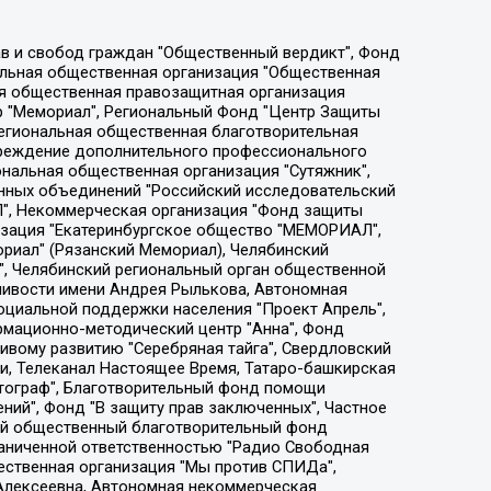
ции социально-правовых программ "Лилит", Дальневосточное общественное движение "Маяк", Санкт-Петербургская ЛГБТ-инициативная группа "Выход", Инициативная группа ЛГБТ+ "Реверс", Алексеев Андрей Викторович, Бекбулатова Таисия Львовна, Беляев Иван Михайлович, Владыкина Елена Сергеевна, Гельман Марат Александрович, Никульшина Вероника Юрьевна, Толоконникова Надежда Андреевна, Шендерович Виктор Анатольевич, Общество с ограниченной ответственностью "Данное сообщение", Общество с ограниченной ответственностью Издательский дом "Новая глава", Айнбиндер Александра Александровна, Московский комьюнити-центр для ЛГБТ+инициатив, Благотворительный фонд развития филантропии, Deutsche Welle (Германия, Kurt-Schumacher-Strasse 3, 53113 Bonn), Борзунова Мария Михайловна, Воробьев Виктор Викторович, Голубева Анна Львовна, Константинова Алла Михайловна, Малкова Ирина Владимировна, Мурадов Мурад Абдулгалимович, Осетинская Елизавета Николаевна, Понасенков Евгений Николаевич, Ганапольский Матвей Юрьевич, Киселев Евгений Алексеевич, Борухович Ирина Григорьевна, Дремин Иван Тимофеевич, Дубровский Дмитрий Викторович, Красноярская региональная общественная организация поддержки и развития альтернативных образовательных технологий и межкультурных коммуникаций "ИНТЕРРА", Маяковская Екатерина Алексеевна, Фейгин Марк Захарович, Филимонов Андрей Викторович, Дзугкоева Регина Николаевна, Доброхотов Роман Александрович, Дудь Юрий Александрович, Елкин Сергей Владимирович, Кругликов Кирилл Игоревич, Сабунаева Мария Леонидовна, Семенов Алексей Владимирович, Шаинян Карен Багратович, Шульман Екатерина Михайловна, Асафьев Артур Валерьевич, Вахштайн Виктор Семенович, Венедиктов Алексей Алексеевич, Лушникова Екатерина Евгеньевна, Волков Леонид Михайлович, Невзоров Александр Глебович, Пархоменко Сергей Борисович, Сироткин Ярослав Николаевич, Кара-Мурза Владимир Владимирович, Баранова Наталья Владимировна, Гозман Леонид Яковлевич, Кагарлицкий Борис Юльевич, Климарев Михаил Валерьевич, Милов Владимир Станиславович, Автономная некоммерческая организация Краснодарский центр современного искусства "Типография", Моргенштерн Алишер Тагирович, Соболь Любовь Эдуардовна, Общество с ограниченной ответственностью "ЛИЗА НОРМ", Каспаров Гарри Кимович, Ходорковский Михаил Борисович, Общество с ограниченной ответственностью "Апрельские тезисы", Данилович Ирина Брониславовна, Кашин Олег Владимирович, Петров Николай Владимирович, Пивоваров Алексей Владимирович, Соколов Михаил Владимирович, Цветкова Юлия Владимировна, Чичваркин Евгений Александрович, Комитет против пыток/Команда против пыток, Общество с ограниченной ответственностью "Первый научный", Общество с ограниченной ответственностью "Вертолет и ко", Белоцерковская Вероника Борисовна, Кац Максим Евгеньевич, Лазарева Татьяна Юрьевна, Шаведдинов Руслан Табризович, Яшин Илья Валерьевич, Общество с ограниченной ответственностью "Иноагент ААВ", Алешковский Дмитрий Петрович, Альбац Евгения Марковна, Быков Дмитрий Львович, Галямина Юлия Евгеньевна, Лойко Сергей Леонидович, Мартынов Кирилл Константинович, Медведев Сергей Александрович, Крашенинников Федор Геннадиевич, Гордеева Катерина Вл