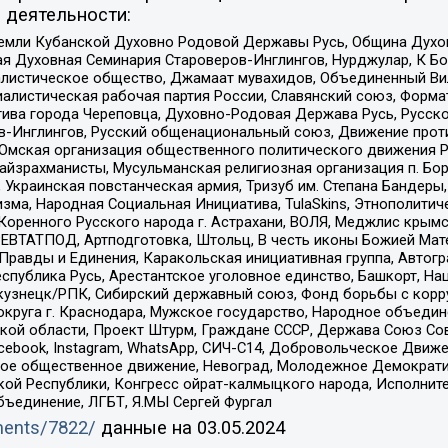
 деятельности:
земли Кубанской Духовно Родовой Державы Русь, Община Духо
 Духовная Семинария Староверов-Инглингов, Нурджулар, К Бо
листическое общество, Джамаат мувахидов, Объединенный Вил
иалистическая рабочая партия России, Славянский союз, Форма
ива города Череповца, Духовно-Родовая Держава Русь, Русск
-Инглингов, Русский общенациональный союз, Движение против
 Омская организация общественного политического движения Р
йзрахманисты, Мусульманская религиозная организация п. Бо
краинская повстанческая армия, Тризуб им. Степана Бандеры, Бр
зма, Народная Социальная Инициатива, TulaSkins, Этнополитич
оренного Русского народа г. Астрахани, ВОЛЯ, Меджлис крымс
РЕВТАТПОД, Артподготовка, Штольц, В честь иконы Божией Мате
равды и Единения, Каракольская инициативная группа, Автогра
спублика Русь, Арестантское уголовное единство, Башкорт, Наци
окузнецк/РПК, Сибирский державный союз, Фонд борьбы с кор
округа г. Краснодара, Мужское государство, Народное объедин
ой области, Проект Штурм, Граждане СССР, Держава Союз Сов
Facebook, Instagram, WhatsApp, СИЧ-С14, Добровольческое Движ
ское общественное движение, Невоград, Молодежное Демократ
ой Республики, Конгресс ойрат-калмыцкого народа, Исполнит
бъединение, ЛГБТ, Я.МЫ Сергей Фургал
uments/7822/
данные на
03.05.2024