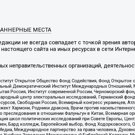
БАННЕРНЫЕ МЕСТА
дакции не всегда совпадает с точкой зрения автор
настоящего сайта на иных ресурсах в сети Интерн
ых неправительственных организаций, деятельнос
ститут Открытое Общество Фонд Содействия, Фонд Открытое 
альный Демократический Институт Международных Отношений,
тая Россия, Институт современной России, Черноморский фонд
родный центр электоральных исследований, Германский фонд
рсов, Свободная Россия, Всемирный конгресс украинцев, Атла
ект Хармони, Родники дракона, Врачи против насильственного
ию преследования в отношении Фалуньгун в Китае, Всемирная о
ация школ политических исследований при Совете Европы, Цен
мен, Бард колледж, Европейский выбор, Фонд Ходорковского,
едиа, Международное партнерство за права человека, Духовно
ое Учебное Заведение Международный Библейский Колледж, М