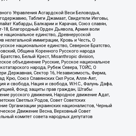
вного Управления Асгардской Веси Беловодья,
годержавию, Таблиги Джамаат, Свидетели Иеговы,
айат Кабарды, Балкарии и Карачая, Союз славян,
т-18, Благородный Орден Дьявола, Армия воли
ое национальное единство, Древнерусской
 нелегальной иммиграции, Кровь и Честь, О
усское национальное единство, Северное Братство,
ровский, Община Коренного Русского народа
атство, Белый Крест, Misanthropic division,
еское объединение Русские, Русское национальное
котатарского народа, Рубеж Севера, ТОЙС, О
ри Державная, Сектор 16, Независимость, Фирма,
д Крю, Союз Славянских Сил Руси, Алля-Аят,
я и свобода, Нация и свобода, W.H.С., Фалунь Дафа,
рупцией, Фонд защиты прав граждан, Штабы
ение русского движения, Народное движение Адат,
етских Светлых Родов, Совет Советских
ение Организации украинских националистов, Черный
ическое Движение Весна, Верховный Совет
ельный комитет совета народных депутатов