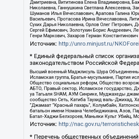
Дмитриевна, Вититинова Елена Владимировна, Ба
Николаевна, Ганнушкина Светлана Алексеевна, За
Шуманов Илья Вячеславович, Арапова Галина Юрь
Васильевич, Протасова Ирина Вячеславовна, Лит
Сухих Дарья Николаевна, Орлов Олег Петрович, 
Сергей Ефимович, Золотухин Борис Андреевич, Л
Генри Маркович, Захаров Герман Константинович
Источник:
http://unro.minjust.ru/NKOFore
* Единый федеральный список организа
законодательством Российской Федера
Высший военный Маджлисуль Шура Объединенных с
Исламская группа, Братья-мусульмане, Партия ис
Общество социальных реформ, Общество возрожд
АБТО, Правый сектор, Исламское государство, Д
уа Тагьаля SHAM, АУМ Синрике, Муджахеды джама
сообщество Сеть, Катиба Таухид валь-Джихад, Хай
“Джамаат “Красный пахарь”, Колумбайн, Хатлонск
батальон имени Номана Челебиджихана, Азов, Па
Батал-Хаджи Белхороев, Маньяки Культ Убийц, М
Источник:
http://nac.gov.ru/terroristichesk
* Перечень общественных объединений 