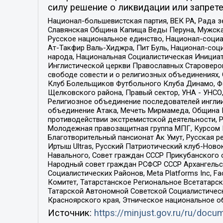
силу решение о ликвидации или запрете
Национал-большевистская партия, ВЕК РА, Рада 
Славянская Община Капища Веды Перуна, Мужская
Русское национальное единство, Национал-социа
Ат-Такфир Валь-Хиджра, Пит Буль, Национал-соц
народа, Национальная Социалистическая Инициат
Инглистической церкви Православных Староверов
свободе совести и о религиозных объединениях,
Клуб Болельщиков Футбольного Клуба Динамо, Фа
Щелковского района, Правый сектор, УНА - УНСО, У
Религиозное объединение последователей инглии
объединение Атака, Мечеть Мирмамеда, Община К
противодействии экстремистской деятельности, 
Молодежная правозащитная группа МПГ, Курсом П
Благотворительный пансионат Ак Умут, Русская ре
Иртыш Ultras, Русский Патриотический клуб-Нов
Навального, Совет граждан СССР Прикубанского 
Народный совет граждан РСФСР СССР Архангельск
Социалистических Районов, Meta Platforms Inc, 
Комитет, Татарстанское Региональное Всетатар
Татарской Автономной Советской Социалистическ
Красноярского края, Этническое национальное о
Источник:
https://minjust.gov.ru/ru/doc