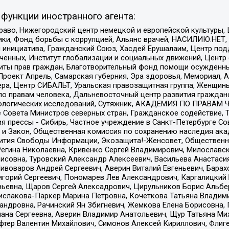
функции иностранного агента:
раво, Нижегородский центр немецкой и европейской культуры,
тики, Фонд борьбы с коррупцией, Альянс врачей, НАСИЛИЮ.НЕТ,
я инициатива, Гражданский Союз, Хасдей Ерушалаим, Центр по
юченных, Институт глобализации и социальных движений, Цент
ты прав граждан, Благотворительный фонд помощи осужденным
а, Проект Апрель, Самарская губерния, Эра здоровья, Мемориал
ера, Центр СИБАЛЬТ, Уральская правозащитная группа, Женщины
по правам человека, Дальневосточный центр развития гражданс
ологических исследований, Сутяжник, АКАДЕМИЯ ПО ПРАВАМ Ч
е Совета Министров северных стран, Гражданское содействие,
я прессы - Сибирь, Частное учреждение в Санкт-Петербурге С
 и Закон, Общественная комиссия по сохранению наследия ак
звития Свободы Информации, Экозащита!-Женсовет, Общественн
Регина Николаевна, Кривенко Сергей Владимирович, Милославс
совна, Туровский Александр Алексеевич, Васильева Анастасия
Пивоваров Андрей Сергеевич, Аверин Виталий Евгеньевич, Бара
горий Сергеевич, Пономарев Лев Александрович, Каргалицкий 
ньевна, Щаров Сергей Алексадрович, Цирульников Борис Альбер
ислакова-Паркер Марина Петровна, Кочеткова Татьяна Владими
сандровна, Рачинский Ян Збигневич, Жемкова Елена Борисовна,
лана Сергеевна, Аверин Владимир Анатольевич, Щур Татьяна М
фтер Валентин Михайлович, Симонов Алексей Кириллович, Флиг