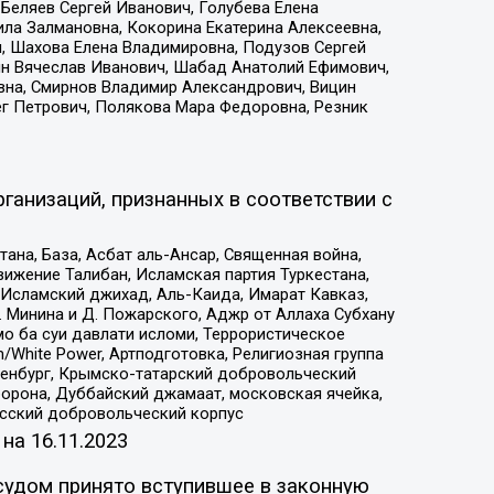
Беляев Сергей Иванович, Голубева Елена
ила Залмановна, Кокорина Екатерина Алексеевна,
, Шахова Елена Владимировна, Подузов Сергей
ин Вячеслав Иванович, Шабад Анатолий Ефимович,
вна, Смирнов Владимир Александрович, Вицин
ег Петрович, Полякова Мара Федоровна, Резник
ганизаций, признанных в соответствии с
на, База, Асбат аль-Ансар, Священная война,
ижение Талибан, Исламская партия Туркестана,
Исламский джихад, Аль-Каида, Имарат Кавказ,
 Минина и Д. Пожарского, Аджр от Аллаха Субхану
о ба суи давлати исломи, Террористическое
/White Power, Артподготовка, Религиозная группа
Оренбург, Крымско-татарский добровольческий
орона, Дуббайский джамаат, московская ячейка,
усский добровольческий корпус
 на
16.11.2023
судом принято вступившее в законную