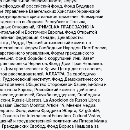
тр либеральной современности, Форум
 Оксфордский российский фонд, Фонд Будущее
е Управление Евангельских Христиан Украинской
еждународное христианское движение, Всемирный
людению за выборами, Республика Польша,
народных Отношений, КРИМСЬКА ПРАВОЗАХИСНА
ы Центральной и Восточной Европы, Фонд Открытой
иональная федерация Канады, Декабристы,
тр , Риддл, Русский антивоенный комитет в
nternational, Форум Свободных Народов ПостРоссии,
дарственного управления, Форум гражданского
рнешнл, Фонд борьбы с коррупцией Инк, Завет
прав человека Чернигов, Фонд Дом Прав Человека,
н, Дом прав человека Крым, Центр дикого лосося,
стов расследователей, АЛЛАТРА, За свободную
д, Гудзоновский институт, Фонд Демократического
сследований, Общество Сторожевой башни, Библии и
сточная Европа, Российский комитет действия,
-расследователей, Служба поддержки, Свободная
 Russie-Libertes, La Asocicion de Rusos Libres,
an Election Monitor, Article 19, Мнение медиа,
Европы, Фонд имени Фридриха Эберта, XZ gGmbH,
ls for International Education, Cultural Vistas,
ошений и государственной политики им Питера Мунка,
 Гражданских Свобод, Фонд Бориса Немцова за