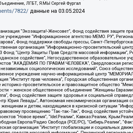
бъединение, ЛГБТ, Я.МЫ Сергей Фургал
uments/7822/
данные на
03.05.2024
Общество с ограниченной ответственностью "Радио Свободная Европа/Радио Свобода", Чешское информационное агентство "MEDIUM-ORIENT", Красноярская региональная общественная организация "Мы против СПИДа", Камалягин Денис Николаевич, Маркелов Сергей Евгеньевич, Пономарев Лев Александрович, Савицкая Людмила Алексеевна, Автономная некоммерческая организация "Центр по работе с проблемой насилия "НАСИЛИЮ.НЕТ", Межрегиональный профессиональный союз работников здравоохранения "Альянс врачей", Юридическое лицо, зарегистрированное в Латвийской Республике, SIA "Medusa Project" (регистрационный номер 40103797863, дата регистрации 10.06.2014), Некоммерческая организация "Фонд по борьбе с коррупцией", Автономная некоммерческая организация "Институт права и публичной политики", Баданин Роман Сергеевич, Гликин Максим Александрович, Железнова Мария Михайловна, Лукьянова Юлия Сергеевна, Маетная Елизавета Витальевна, Маняхин Петр Борисович, Чуракова Ольга Владимировна, Ярош Юлия Петровна, Юридическое лицо "The Insider SIA", зарегистрированное в Риге, Латвийская Республика (дата регистрации 26.06.2015), являющееся администратором доменного имени интернет-издания "The Insider SIA", https://theins.ru, Постернак Алексей Евгеньевич, Рубин Михаил Аркадьевич, Анин Роман Александрович, Юридическое лицо Istories fonds, зарегистрированное в Латвийской Республике (регистрационный номер 50008295751, дата регистрации 24.02.2020), Великовский Дмитрий Александрович, Долинина Ирина Николаевна, Мароховская Алеся Алексеевна, Шлейнов Роман Юрьевич, Шмагун Олеся Валентиновна, Общество с ограниченной ответственностью "Альтаир 2021", Общество с ограниченной ответственностью "Вега 2021", Общество с ограниченной ответственностью "Главный редактор 2021", Общество с ограниченной ответственностью "Ромашки монолит", Важенков Артем Валерьевич, Ивановская областная общественная организация "Центр гендерных исследований", Гурман Юрий Альбертович, Медиапроект "ОВД-Инфо", Егоров Владимир Владимирович, Жилинский Владимир Александрович, Общество с ограниченной ответственностью "ЗП", Иванова София Юрьевна, Карезина Инна Павловна, Кильтау Екатерина Викторовна, Петров Алексей Викторович, Пискунов Сергей Евгеньевич, Смирнов Сергей Сергеевич, Тихонов Михаил Сергеевич, Общество с ограниченной ответственностью "ЖУРНАЛИСТ-ИНОСТРАННЫЙ АГЕНТ", Арапова Галина Юрьевна, Вольтская Татьяна Анатольевна, Американская компания "Mason G.E.S. Anonymous Foundation" (США), являющаяся владельцем интернет-издания https://mnews.world/, Компания "Stichting Bellingcat", зарегистрированная в Нидерландах (дата регистрации 11.07.2018), Захаров Андрей Вячеславович, Клепиковская Екатерина Дмитриевна, Общество с ограниченной ответственностью "МЕМО", Перл Роман Александрович, Симонов Евгений Алексеевич, Соловьева Елена Анатольевна, Сотников Даниил Владимирович, Сурначева Елизавета Дмитриевна, Автономная некоммерческая организация по защите прав человека и информированию населения "Якутия – Наше Мнение", Общество с ограниченной ответственностью "Москоу диджитал медиа", с 26.01.2023 Общество с ограниченной ответственностью "Чайка Белые сады", Ветошкина Валерия Валерьевна, Заговора Максим Александрович, Межрегиональное общественное движение "Российская ЛГБТ - сеть", Оленичев Максим Владимирович, Павлов Иван Юрьевич, Скворцова Елена Сергеевна, Общество с ограниченной ответственностью "Как бы инагент", Кочетков Игорь Викторович, Общество с ограниченной ответственностью "Честные выборы", Еланчик Олег Александрович, Общество с ограниченной ответственностью "Нобелевский призыв", Гималова Регина Эмилевна, Григорьев Андрей Валерьевич, Григорьева Алина Александровна, Ассоциация по содействию защите прав призывников, альтернативнослужащих и военнослужащих "Правозащитная группа "Гражданин.Армия.Право", Хисамова Регина Фаритовна, Автономная некоммерческая организация по реализа