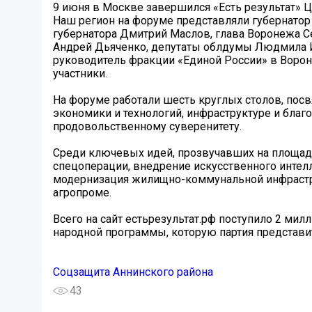
9 июня в Москве завершился «Есть результат» 
Наш регион на форуме представляли губернатор
губернатора Дмитрий Маслов, глава Воронежа С
Андрей Дьяченко, депутаты облдумы Людмила И
руководитель фракции «Единой России» в Воро
участники.
На форуме работали шесть круглых столов, по
экономики и технологий, инфраструктуре и благо
продовольственному суверенитету.
Среди ключевых идей, прозвучавших на площадк
спецоперации, внедрение искусственного интел
модернизация жилищно-коммунальной инфрастру
агропроме.
Всего на сайт естьрезультат.рф поступило 2 мил
народной программы, которую партия представит
Соцзащита Аннинского района
43