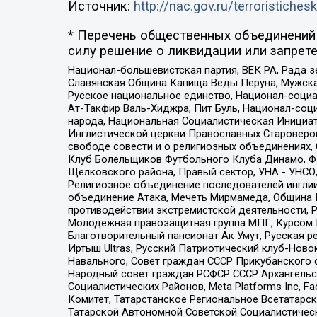
Источник:
http://nac.gov.ru/terroristichesk
* Перечень общественных объединений 
силу решение о ликвидации или запрете
Национал-большевистская партия, ВЕК РА, Рада 
Славянская Община Капища Веды Перуна, Мужская
Русское национальное единство, Национал-социа
Ат-Такфир Валь-Хиджра, Пит Буль, Национал-соц
народа, Национальная Социалистическая Инициат
Инглистической церкви Православных Староверов
свободе совести и о религиозных объединениях,
Клуб Болельщиков Футбольного Клуба Динамо, Фа
Щелковского района, Правый сектор, УНА - УНСО, У
Религиозное объединение последователей инглии
объединение Атака, Мечеть Мирмамеда, Община К
противодействии экстремистской деятельности, 
Молодежная правозащитная группа МПГ, Курсом П
Благотворительный пансионат Ак Умут, Русская ре
Иртыш Ultras, Русский Патриотический клуб-Нов
Навального, Совет граждан СССР Прикубанского 
Народный совет граждан РСФСР СССР Архангельск
Социалистических Районов, Meta Platforms Inc, 
Комитет, Татарстанское Региональное Всетатар
Татарской Автономной Советской Социалистическ