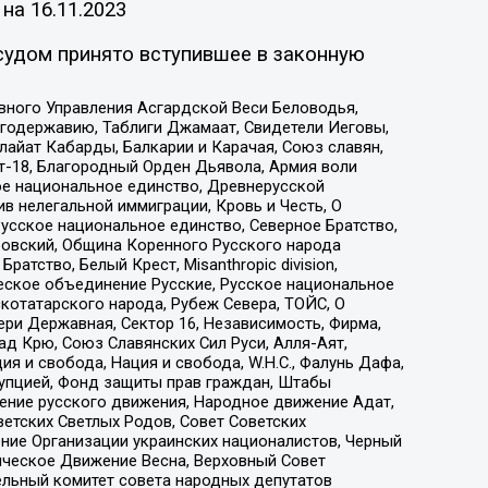
 на
16.11.2023
судом принято вступившее в законную
вного Управления Асгардской Веси Беловодья,
годержавию, Таблиги Джамаат, Свидетели Иеговы,
айат Кабарды, Балкарии и Карачая, Союз славян,
т-18, Благородный Орден Дьявола, Армия воли
ое национальное единство, Древнерусской
 нелегальной иммиграции, Кровь и Честь, О
усское национальное единство, Северное Братство,
ровский, Община Коренного Русского народа
атство, Белый Крест, Misanthropic division,
еское объединение Русские, Русское национальное
котатарского народа, Рубеж Севера, ТОЙС, О
ри Державная, Сектор 16, Независимость, Фирма,
д Крю, Союз Славянских Сил Руси, Алля-Аят,
я и свобода, Нация и свобода, W.H.С., Фалунь Дафа,
рупцией, Фонд защиты прав граждан, Штабы
ение русского движения, Народное движение Адат,
етских Светлых Родов, Совет Советских
ение Организации украинских националистов, Черный
ическое Движение Весна, Верховный Совет
ельный комитет совета народных депутатов