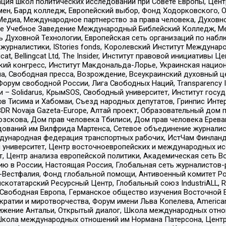
ация школ политических исследований при Совете Европы, Цен
мен, Бард колледж, Европейский выбор, Фонд Ходорковского,
едиа, Международное партнерство за права человека, Духовно
ое Учебное Заведение Международный Библейский Колледж, М
ь Духовной Технологии, Европейская сеть организаций по наб
урналистики, IStories fonds, Королевский Институт Между
gcat, Bellingcat Ltd, The Insider, Институт правовой инициатив
инский конгресс, Институт Макдональда-Лорье, Украинская нац
, Свободная пресса, Возрождение, Всеукраинский духовный цен
орум свободной России, Лига Свободных Наций, Transparеncy I
– Solidarus, КрымSOS, Свободный университет, Институт госу
в Тисима и Хабомаи, Съезд народных депутатов, Гринпис Инте
DR Novaja Gazeta-Europe, Алтай проект, Образовательный дом 
зскова, Дом прав человека Тбилиси, Дом прав человека Ерева
едований им Вилфрида Мартенса, Сетевое объединение журнали
Международная федерация транспортных рабочих, ИстЧам Финлан
й университет, Центр восточноевропейских и международных и
, Центр анализа европейской политики, Академическая сеть Во
ю в России, Настоящая Россия, Глобальная сеть журналистов
естфалия, Фонд глобальной помощи, Антивоенный комитет России,
татарский Ресурсный Центр, Глобальный союз IndustriALL, Russi
 Свободная Европа, Германское общество изучения Восточной 
и и миротворчества, Форум имени Льва Копелева, American Counci
ое движение Антальи, Открытый диалог, Школа международных отн
Школа международных отношений им Нормана Патерсона, Центр