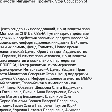
имости Ингушетии, Прометей, Stop Occupation of
 Центр гендерных исследований, Фонд защиты прав
 Мы против СПИДа, СВЕЧА, Гуманитарное действие,
ддержки и содействия развитию средств массовой
р социально-информационных инициатив Действие,
 и их семьям, Фонд Тольятти, Новое время,
, Аналитический Центр Юрия Левады, Издательство
 Евразии, Институт прав человека, Фонд защиты
ких инициатив и социального партнерства,
ЕЛОВЕКА, Центр развития некоммерческих
 Трансперенси Интернешнл-Р, Центр Защиты Прав
овета Министров Северных Стран, Фонд поддержки
адемика Сахарова, Информационное агентство МЕМО.
ый вердикт, Евразийская антимонопольная
кий Павел Юрьевич, Шнырова Ольга Вадимовна,
 Евгеньевна, Ривина Анна Валерьевна, Бойко
хоев Магомед Бекханович, Шарипков Олег
Борис Юльевич, Созаев Валерий Валерьевич,
тович, Гасан Ольга Павловна, Паутов Юрий
ровна, Чуркина Наталья Валерьевна, Акимова