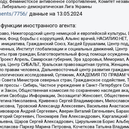
ду, Феминистское антивоенное сопротивление, Комитет независ
а, Либерально-демократическая Лига Украины
uments/7756/
данные на
13.05.2024
функции иностранного агента:
раво, Нижегородский центр немецкой и европейской культуры,
тики, Фонд борьбы с коррупцией, Альянс врачей, НАСИЛИЮ.НЕТ,
я инициатива, Гражданский Союз, Хасдей Ерушалаим, Центр по
юченных, Институт глобализации и социальных движений, Цент
ты прав граждан, Благотворительный фонд помощи осужденным
а, Проект Апрель, Самарская губерния, Эра здоровья, Мемориал
ера, Центр СИБАЛЬТ, Уральская правозащитная группа, Женщины
по правам человека, Дальневосточный центр развития гражданс
ологических исследований, Сутяжник, АКАДЕМИЯ ПО ПРАВАМ Ч
е Совета Министров северных стран, Гражданское содействие,
я прессы - Сибирь, Частное учреждение в Санкт-Петербурге С
 и Закон, Общественная комиссия по сохранению наследия ак
звития Свободы Информации, Экозащита!-Женсовет, Общественн
Регина Николаевна, Кривенко Сергей Владимирович, Милославс
совна, Туровский Александр Алексеевич, Васильева Анастасия
Пивоваров Андрей Сергеевич, Аверин Виталий Евгеньевич, Бара
горий Сергеевич, Пономарев Лев Александрович, Каргалицкий 
ньевна, Щаров Сергей Алексадрович, Цирульников Борис Альбер
ислакова-Паркер Марина Петровна, Кочеткова Татьяна Владими