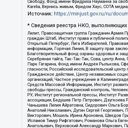
Свободу, Фонд имени Фридриха Науманна за свобо
Karelia, Вернись живым, Фридом Хаус, СОТА меди
Источник:
https://minjust.gov.ru/ru/doc
* Сведения реестра НКО, выполняющих 
Лилит, Правозащитная группа Гражданин.Армия.П
граждан Штаб, Институт права и публичной поли
Открытый Петербург, Лига Избирателей, Правова
информации, Горячая Линия, В защиту прав закл
Благотворительный фонд охраны здоровья и защи
Серебряная тайга, Так-Так-Так, Сова, центр Анн
Парк Гагарина, Фонд имени Андрея Рылькова, Сф
гласности, Российский исследовательский центр 
Гражданское действие, Центр независимых соци
организаций, Частное учреждение в Калининград
Средств Массовой Информации, Институт развити
свободы прессы, Гражданский контроль, Человек
РУ, Институт региональной прессы, Институт Ра
ассоциация, Бедушев Петр Петрович, Дзугкоева 
Чанышева Лилия Айратовна, Сидорович Ольга Бори
Анатолий Николаевич, Дугин Сергей Георгиевич, 
Викторович, Мошель Ирина Ароновна, Шведов Гри
Исламов Тимур Рифгатович, Романова Ольга Евге
Анатольевич, Верховский Александр Маркович, П