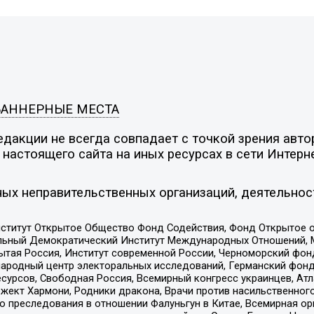
БАННЕРНЫЕ МЕСТА
дакции не всегда совпадает с точкой зрения автор
настоящего сайта на иных ресурсах в сети Интерн
ых неправительственных организаций, деятельнос
ститут Открытое Общество Фонд Содействия, Фонд Открытое 
альный Демократический Институт Международных Отношений,
тая Россия, Институт современной России, Черноморский фонд
родный центр электоральных исследований, Германский фонд
рсов, Свободная Россия, Всемирный конгресс украинцев, Атла
ект Хармони, Родники дракона, Врачи против насильственного
ию преследования в отношении Фалуньгун в Китае, Всемирная о