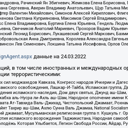
сандровна, Рачинский Ян Збигневич, Жемкова Елена Борисовна,
лана Сергеевна, Аверин Владимир Анатольевич, Щур Татьяна М
фтер Валентин Михайлович, Симонов Алексей Кириллович, Флиг
женова Светлана Куприяновна, Максимов Сергей Владимирович, 
кс Елена Владимировна, Буртина Елена Юрьевна, Гендель Людм
евна, Свечников Анатолий Мариевич, Прохоров Вадим Юрьевич
инский Леонид Борисович, Лукашевский Сергей Маркович, Бахм
Добровольская Анна Дмитриевна, Королева Александра Евгенье
евинсон Лев Семенович, Локшина Татьяна Иосифовна, Орлов Ол
ignAgent.aspx
данные на
24.03.2022
ций, в том числе иностранных и международных ор
ции террористическими:
ил моджахедов Кавказа, Конгресс народов Ичкерии и Дагеста
ламского освобождения, Лашкар-И-Тайба, Исламская группа, Дв
ения исламского наследия, Дом двух святых, Джунд аш-Шам, 
жабха аль-Нусра ли-Ахль аш-Шам, Народное ополчение имени К.
ата Ат-Тавхида Валь-Джихад, Чистопольский Джамаат, Рохнам
ят Тахрир аш-Шам, Ахлю Сунна Валь Джамаа, National Socialism
ий джамаат, Мусульманская религиозная группа п. Кушкуль г. 
ртия исламского возрождения Таджикистана, Народная самооб
олодёжь Которая Улыбается, Легион Свобода России, Айдар, Р