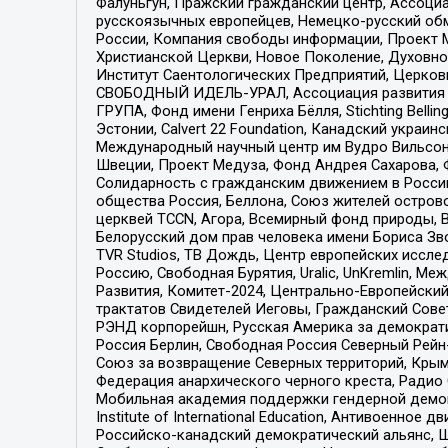
Фалуньгун, Пражский гражданский центр, Ассоци
русскоязычных европейцев, Немецко-русский об
России, Компания свободы информации, Проект М
Христианской Церкви, Новое Поколение, Духовн
Институт Саентологических Предприятий, Церков
СВОБОДНЫЙ ИДЕЛЬ-УРАЛ, Ассоциация развития ж
ГРУПА, Фонд имени Генриха Бёлля, Stichting Bellin
Эстонии, Calvert 22 Foundation, Канадский укра
Международный научный центр им Вудро Вильсона
Швеции, Проект Медуза, Фонд Андрея Сахарова, Ф
Солидарность с гражданским движением в России 
общества Россия, Беллона, Союз жителей острово
церквей TCCN, Агора, Всемирный фонд природы, B
Белорусский дом прав человека имени Бориса Зво
TVR Studios, ТВ Дождь, Центр европейских иссл
Россию, Свободная Бурятия, Uralic, UnKremlin, 
Развития, Комитет-2024, Центрально-Европейски
трактатов Свидетелей Иеговы, Гражданский Совет
РЭНД корпорейшн, Русская Америка за демократи
Россия Берлин, Свободная Россия Северный Рейн-В
Союз за возвращение Северных территорий, Крымско
Федерация анархического черного креста, Радио
Мобильная академия поддержки гендерной демократи
Institute of International Education, Антивоенн
Российско-канадский демократический альянс, 