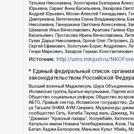
Татьяна Николаевна, Золотарева Екатерина Алек
Юрьевна, Саранг Анна Васильевна, Захарова Свет
Андрей Юрьевич, Мосин Алексей Геннадьевич, Ге
Дмитриевна, Вититинова Елена Владимировна, Ба
Николаевна, Ганнушкина Светлана Алексеевна, За
Шуманов Илья Вячеславович, Арапова Галина Юрь
Васильевич, Протасова Ирина Вячеславовна, Лит
Сухих Дарья Николаевна, Орлов Олег Петрович, 
Сергей Ефимович, Золотухин Борис Андреевич, Л
Генри Маркович, Захаров Герман Константинович
Источник:
http://unro.minjust.ru/NKOFore
* Единый федеральный список организа
законодательством Российской Федера
Высший военный Маджлисуль Шура Объединенных с
Исламская группа, Братья-мусульмане, Партия ис
Общество социальных реформ, Общество возрожд
АБТО, Правый сектор, Исламское государство, Д
уа Тагьаля SHAM, АУМ Синрике, Муджахеды джама
сообщество Сеть, Катиба Таухид валь-Джихад, Хай
“Джамаат “Красный пахарь”, Колумбайн, Хатлонск
батальон имени Номана Челебиджихана, Азов, Па
Батал-Хаджи Белхороев, Маньяки Культ Убийц, М