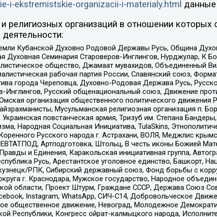
ie-i-ekstremistskie-organizacii-i-materialy.html
данные
и религиозных организаций в отношении которых 
 деятельности:
земли Кубанской Духовно Родовой Державы Русь, Община Духо
 Духовная Семинария Староверов-Инглингов, Нурджулар, К Бо
листическое общество, Джамаат мувахидов, Объединенный Вил
иалистическая рабочая партия России, Славянский союз, Форма
ива города Череповца, Духовно-Родовая Держава Русь, Русск
-Инглингов, Русский общенациональный союз, Движение против
 Омская организация общественного политического движения Р
йзрахманисты, Мусульманская религиозная организация п. Бо
краинская повстанческая армия, Тризуб им. Степана Бандеры, Бр
зма, Народная Социальная Инициатива, TulaSkins, Этнополитич
оренного Русского народа г. Астрахани, ВОЛЯ, Меджлис крымс
РЕВТАТПОД, Артподготовка, Штольц, В честь иконы Божией Мате
равды и Единения, Каракольская инициативная группа, Автогра
спублика Русь, Арестантское уголовное единство, Башкорт, Наци
окузнецк/РПК, Сибирский державный союз, Фонд борьбы с кор
округа г. Краснодара, Мужское государство, Народное объедин
ой области, Проект Штурм, Граждане СССР, Держава Союз Сов
Facebook, Instagram, WhatsApp, СИЧ-С14, Добровольческое Движ
ское общественное движение, Невоград, Молодежное Демократ
ой Республики, Конгресс ойрат-калмыцкого народа, Исполнит