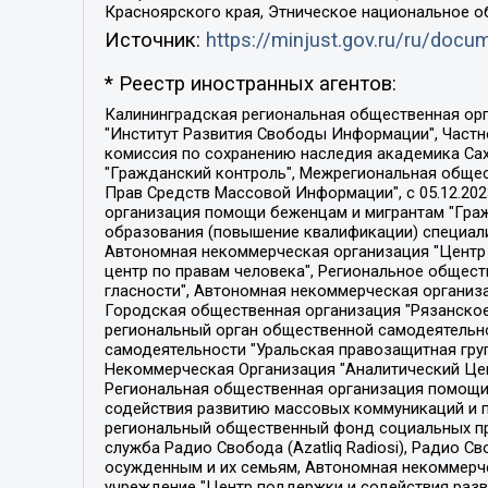
Красноярского края, Этническое национальное о
Источник:
https://minjust.gov.ru/ru/doc
* Реестр иностранных агентов:
Калининградская региональная общественная организация "Экозащита!-Женсовет", Фонд содействия защите прав и свобод граждан "Общественный вердикт", Фонд "Институт Развития Свободы Информации", Частное учреждение "Информационное агентство МЕМО. РУ", Региональная общественная организация "Общественная комиссия по сохранению наследия академика Сахарова", Фонд поддержки свободы прессы, Санкт-Петербургская общественная правозащитная организация "Гражданский контроль", Межрегиональная общественная организация "Информационно-просветительский центр "Мемориал", Региональный Фонд "Центр Защиты Прав Средств Массовой Информации", с 05.12.2023 Фонд "Центр Защиты Прав Средств массовой информации", Региональная общественная благотворительная организация помощи беженцам и мигрантам "Гражданское содействие", Негосударственное образовательное учреждение дополнительного профессионального образования (повышение квалификации) специалистов "АКАДЕМИЯ ПО ПРАВАМ ЧЕЛОВЕКА", Свердловская региональная общественная организация "Сутяжник", Автономная некоммерческая организация "Центр независимых социологических исследований", Союз общественных объединений "Российский исследовательский центр по правам человека", Региональное общественное учреждение научно-информационный центр "МЕМОРИАЛ", Некоммерческая организация "Фонд защиты гласности", Автономная некоммерческая организация "Институт прав человека", Городская общественная организация "Екатеринбургское общество "МЕМОРИАЛ", Городская общественная организация "Рязанское историко-просветительское и правозащитное общество "Мемориал" (Рязанский Мемориал), Челябинский региональный орган общественной самодеятельности – женское общественное объединение "Женщины Евразии", Челябинский региональный орган общественной самодеятельности "Уральская правозащитная группа", Фонд содействия защите здоровья и социальной справедливости имени Андрея Рылькова, Автономная Некоммерческая Организация "Аналитический Центр Юрия Левады", Автономная некоммерческая организация социальной поддержки населения "Проект Апрель", Региональная общественная организация помощи женщинам и детям, находящимся в кризисной ситуации "Информационно-методический центр "Анна", Фонд содействия развитию массовых коммуникаций и правовому просвещению "Так-так-Так", Фонд содействия устойчивому развитию "Серебряная тайга", Свердловский региональный общественный фонд социальных проектов "Новое время", "Idel.Реалии", Кавказ.Реалии, Крым.Реалии, Телеканал Настоящее Время, Татаро-башкирская служба Радио Свобода (Azatliq Radiosi), Радио Свободная Европа/Радио Свобода (PCE/PC), "Сибирь.Реалии", "Фактограф", Благотворительный фонд помощи осужденным и их семьям, Автономная некоммерческая организация "Институт глобализации и социальных движений", Фонд "В защиту прав заключенных", Частное учреждение "Центр поддержки и содействия развитию средств массовой информации", Пензенский региональный общественный благотворительный фонд "Гражданский союз", "Север.Реалии", Некоммерческая организация Фонд "Правовая инициатива", 