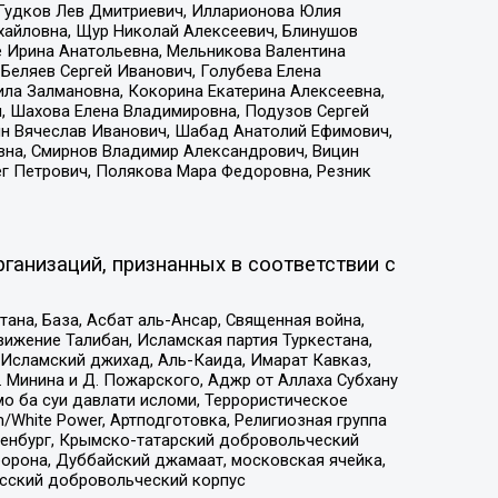
 Гудков Лев Дмитриевич, Илларионова Юлия
ихайловна, Щур Николай Алексеевич, Блинушов
е Ирина Анатольевна, Мельникова Валентина
Беляев Сергей Иванович, Голубева Елена
ила Залмановна, Кокорина Екатерина Алексеевна,
, Шахова Елена Владимировна, Подузов Сергей
ин Вячеслав Иванович, Шабад Анатолий Ефимович,
вна, Смирнов Владимир Александрович, Вицин
ег Петрович, Полякова Мара Федоровна, Резник
ганизаций, признанных в соответствии с
на, База, Асбат аль-Ансар, Священная война,
ижение Талибан, Исламская партия Туркестана,
Исламский джихад, Аль-Каида, Имарат Кавказ,
 Минина и Д. Пожарского, Аджр от Аллаха Субхану
о ба суи давлати исломи, Террористическое
/White Power, Артподготовка, Религиозная группа
Оренбург, Крымско-татарский добровольческий
орона, Дуббайский джамаат, московская ячейка,
усский добровольческий корпус