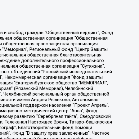
ции социально-правовых программ "Лилит", Дальневосточное общественное движение "Маяк", Санкт-Петербургская ЛГБТ-инициативная группа "Выход", Инициативная группа ЛГБТ+ "Реверс", Алексеев Андрей Викторович, Бекбулатова Таисия Львовна, Беляев Иван Михайлович, Владыкина Елена Сергеевна, Гельман Марат Александрович, Никульшина Вероника Юрьевна, Толоконникова Надежда Андреевна, Шендерович Виктор Анатольевич, Общество с ограниченной ответственностью "Данное сообщение", Общество с ограниченной ответственностью Издательский дом "Новая глава", Айнбиндер Александра Александровна, Московский комьюнити-центр для ЛГБТ+инициатив, Благотворительный фонд развития филантропии, Deutsche Welle (Германия, Kurt-Schumacher-Strasse 3, 53113 Bonn), Борзунова Мария Михайловна, Воробьев Виктор Викторович, Голубева Анна Львовна, Константинова Алла Михайловна, Малкова Ирина Владимировна, Мурадов Мурад Абдулгалимович, Осетинская Елизавета Николаевна, Понасенков Евгений Николаевич, Ганапольский Матвей Юрьевич, Киселев Евгений Алексеевич, Борухович Ирина Григорьевна, Дремин Иван Тимофеевич, Дубровский Дмитрий Викторович, Красноярская региональная общественная организация поддержки и развития альтернативных образовательных технологий и межкультурных коммуникаций "ИНТЕРРА", Маяковская Екатерина Алексеевна, Фейгин Марк Захарович, Филимонов Андрей Викторович, Дзугкоева Регина Николаевна, Доброхотов Роман Александрович, Дудь Юрий Александрович, Елкин Сергей Владимирович, Кругликов Кирилл Игоревич, Сабунаева Мария Леонидовна, Семенов Алексей Владимирович, Шаинян Карен Багратович, Шульман Екатерина Михайловна, Асафьев Артур Валерьевич, Вахштайн Виктор Семенович, Венедиктов Алексей Алексеевич, Лушникова Екатерина Евгеньевна, Волков Леонид Михайлович, Невзоров Александр Глебович, Пархоменко Сергей Борисович, Сироткин Ярослав Николаевич, Кара-Мурза Владимир Владимирович, Баранова Наталья Владимировна, Гозман Леонид Яковлевич, Кагарлицкий Борис Юльевич, Климарев Михаил Валерьевич, Милов Владимир Станиславович, Автономная некоммерческая организация Краснодарский центр современного искусства "Типография", Моргенштерн Алишер Тагирович, Соболь Любовь Эдуардовна, Общество с ограниченной ответственностью "ЛИЗА НОРМ", Каспаров Гарри Кимович, Ходорковский Михаил Борисович, Общество с ограниченной ответственностью "Апрельские тезисы", Данилович Ирина Брониславовна, Кашин Олег Владимирович, Петров Николай Владимирович, Пивоваров Алексей Владимирович, Соколов Михаил Владимирович, Цветкова Юлия Владимировна, Чичваркин Евгений Александрович, Комитет против пыток/Команда против пыток, Общество с ограниченной ответственностью "Первый научный", Общество с ограниченной ответственностью "Вертолет и ко", Белоцерковская Вероника Борисовна, Кац Максим Евгеньевич, Лазарева Татьяна Юрьевна, Шаведдинов Руслан Табризович, Яшин Илья Валерьевич, Общество с ограниченной ответственностью "Иноагент ААВ", Алешковский Дмитрий Петрович, Альбац Евгения Марковна, Быков Дмитрий Львович, Галямина Юлия Евгеньевна, Лойко Сергей Леонидович, Мартынов Кирилл Константинович, Медведев Сергей Александрович, Крашенинников Федор Геннадиевич, Гордеева Катерина Вл