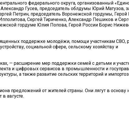
Центрального федерального округа, организованный «Едино
 Александр Гусев, председатель облдумы Юрий Матузов, з
ергей Петрин, председатель Воронежской гордумы, Герой
пполитова, Сергей Тириченко, Александр Пешиков и Серг
нежской гордуме Юлия Попова, Герой России Борис Нижев
священных поддержке молодёжи, помощи участникам СВО, 
устройству, социальной сфере, сельскому хозяйству и
ах, — расширение мер поддержки семей с детьми и участ
лекта и цифровых сервисов в промышленности и госуправ
ктуры, а также развитие сельских территорий и импорто
лиона предложений от жителей страны. Они лягут в основу 
 в августе.