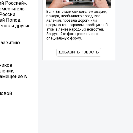
й Россией».
аместитель
Если Вы стали свидетелем аварии,
 России
пожара, необычного погодного
ей Попов,
явления, провала дороги или
ёнок и другие
прорыва теплотрассы, сообщите об
этом в ленте народных новостей.
Загружайте фотографии через
специальную форму.
развитию
ДОБАВИТЬ НОВОСТЬ
ников
лении,
замещение в
новой