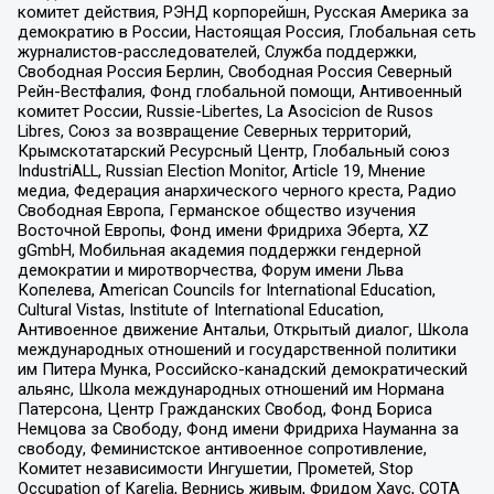
комитет действия, РЭНД корпорейшн, Русская Америка за
демократию в России, Настоящая Россия, Глобальная сеть
журналистов-расследователей, Служба поддержки,
Свободная Россия Берлин, Свободная Россия Северный
Рейн-Вестфалия, Фонд глобальной помощи, Антивоенный
комитет России, Russie-Libertes, La Asocicion de Rusos
Libres, Союз за возвращение Северных территорий,
Крымскотатарский Ресурсный Центр, Глобальный союз
IndustriALL, Russian Election Monitor, Article 19, Мнение
медиа, Федерация анархического черного креста, Радио
Свободная Европа, Германское общество изучения
Восточной Европы, Фонд имени Фридриха Эберта, XZ
gGmbH, Мобильная академия поддержки гендерной
демократии и миротворчества, Форум имени Льва
Копелева, American Councils for International Education,
Cultural Vistas, Institute of International Education,
Антивоенное движение Антальи, Открытый диалог, Школа
международных отношений и государственной политики
им Питера Мунка, Российско-канадский демократический
альянс, Школа международных отношений им Нормана
Патерсона, Центр Гражданских Свобод, Фонд Бориса
Немцова за Свободу, Фонд имени Фридриха Науманна за
свободу, Феминистское антивоенное сопротивление,
Комитет независимости Ингушетии, Прометей, Stop
Occupation of Karelia, Вернись живым, Фридом Хаус, СОТА