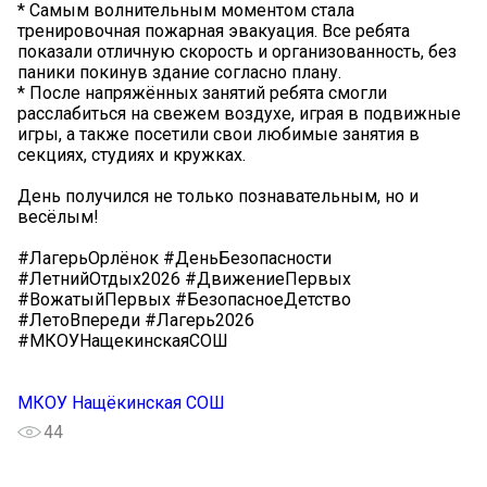
* Самым волнительным моментом стала
тренировочная пожарная эвакуация. Все ребята
показали отличную скорость и организованность, без
паники покинув здание согласно плану.
* После напряжённых занятий ребята смогли
расслабиться на свежем воздухе, играя в подвижные
игры, а также посетили свои любимые занятия в
секциях, студиях и кружках.
День получился не только познавательным, но и
весёлым!
#ЛагерьОрлёнок #ДеньБезопасности
#ЛетнийОтдых2026 #ДвижениеПервых
#ВожатыйПервых #БезопасноеДетство
#ЛетоВпереди #Лагерь2026
#МКОУНащекинскаяСОШ
МКОУ Нащёкинская СОШ
44