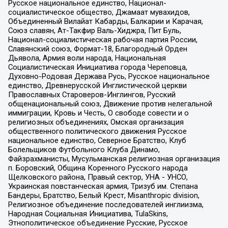
Русское национальное единство, Национал-
социалистическое общество, Джамаат мувахидов,
Объединенный Вилайат Кабарды, Балкарии и Карачая,
Союз славян, Ат-Такфир Валь-Хиджра, Пит Буль,
Национал-социалистическая рабочая партия России,
Славянский союз, Формат-18, Благородный Орден
Дьявола, Армия воли народа, Национальная
Социалистическая Инициатива города Череповца,
Духовно-Родовая Держава Русь, Русское национальное
единство, Древнерусской Инглистической церкви
Православных Староверов-Инглингов, Русский
общенациональный союз, Движение против нелегальной
иммиграции, Кровь и Честь, О свободе совести и о
религиозных объединениях, Омская организация
общественного политического движения Русское
национальное единство, Северное Братство, Клуб
Болельщиков Футбольного Клуба Динамо,
Файзрахманисты, Мусульманская религиозная организация
п. Боровский, Община Коренного Русского народа
Щелковского района, Правый сектор, УНА - УНСО,
Украинская повстанческая армия, Тризуб им. Степана
Бандеры, Братство, Белый Крест, Misanthropic division,
Религиозное объединение последователей инглиизма,
Народная Социальная Инициатива, TulaSkins,
Этнополитическое объединение Русские, Русское