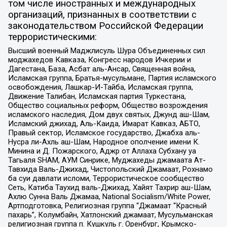
том числе иностранных и международных
организаций, признанных в соответствии с
законодательством Российской Федерации
террористическими:
Высший военный Маджлисуль Шура Объединенных сил
моджахедов Кавказа, Конгресс народов Ичкерии и
Дагестана, База, Асбат аль-Ансар, Священная война,
Исламская группа, Братья-мусульмане, Партия исламского
освобождения, Лашкар-И-Тайба, Исламская группа,
Движение Талибан, Исламская партия Туркестана,
Общество социальных реформ, Общество возрождения
исламского наследия, Дом двух святых, Джунд аш-Шам,
Исламский джихад, Аль-Каида, Имарат Кавказ, АБТО,
Правый сектор, Исламское государство, Джабха аль-
Нусра ли-Ахль аш-Шам, Народное ополчение имени К.
Минина и Д. Пожарского, Аджр от Аллаха Субхану уа
Тагьаля SHAM, АУМ Синрике, Муджахеды джамаата Ат-
Тавхида Валь-Джихад, Чистопольский Джамаат, Рохнамо
ба суи давлати исломи, Террористическое сообщество
Сеть, Катиба Таухид валь-Джихад, Хайят Тахрир аш-Шам,
Ахлю Сунна Валь Джамаа, National Socialism/White Power,
Артподготовка, Религиозная группа “Джамаат “Красный
пахарь”, Колумбайн, Хатлонский джамаат, Мусульманская
религиозная группа п. Кушкуль г. Оренбург, Крымско-