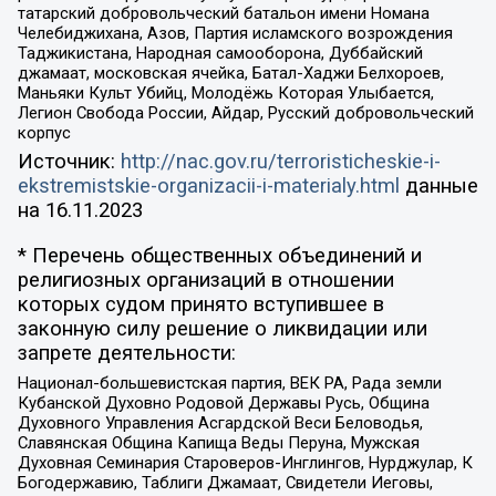
татарский добровольческий батальон имени Номана
Челебиджихана, Азов, Партия исламского возрождения
Таджикистана, Народная самооборона, Дуббайский
джамаат, московская ячейка, Батал-Хаджи Белхороев,
Маньяки Культ Убийц, Молодёжь Которая Улыбается,
Легион Свобода России, Айдар, Русский добровольческий
корпус
Источник:
http://nac.gov.ru/terroristicheskie-i-
ekstremistskie-organizacii-i-materialy.html
данные
на
16.11.2023
* Перечень общественных объединений и
религиозных организаций в отношении
которых судом принято вступившее в
законную силу решение о ликвидации или
запрете деятельности:
Национал-большевистская партия, ВЕК РА, Рада земли
Кубанской Духовно Родовой Державы Русь, Община
Духовного Управления Асгардской Веси Беловодья,
Славянская Община Капища Веды Перуна, Мужская
Духовная Семинария Староверов-Инглингов, Нурджулар, К
Богодержавию, Таблиги Джамаат, Свидетели Иеговы,