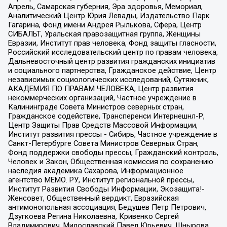
Апрель, Самарская губерния, Эра здоровья, Мемориал,
Аналитический Центр Юрия Левады, Издательство Парк
Гагарина, Фонд имени Андрея Рылькова, Сфера, Центр
СИБАЛЬТ, Уральская правозащитная группа, Женщины
Евразии, Институт прав человека, Фонд защиты гласности,
Российский исследовательский центр по правам человека,
Дальневосточный центр развития гражданских инициатив
и социального партнерства, Гражданское действие, Центр
независимых социологических исследований, Сутяжник,
АКАДЕМИЯ ПО ПРАВАМ ЧЕЛОВЕКА, Центр развития
некоммерческих организаций, Частное учреждение в
Калининграде Совета Министров северных стран,
Гражданское содействие, Трансперенси Интернешнл-Р,
Центр Защиты Прав Средств Массовой Информации,
Институт развития прессы - Сибирь, Частное учреждение в
Санкт-Петербурге Совета Министров Северных Стран,
Фонд поддержки свободы прессы, Гражданский контроль,
Человек и Закон, Общественная комиссия по сохранению
наследия академика Сахарова, Информационное
агентство МЕМО. РУ, Институт региональной прессы,
Институт Развития Свободы Информации, Экозащита!-
Женсовет, Общественный вердикт, Евразийская
антимонопольная ассоциация, Бедушев Петр Петрович,
Дзугкоева Регина Николаевна, Кривенко Сергей
Владимирович, Милославский Павел Юрьевич, Шнырова