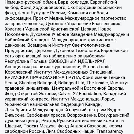
Немецко-русский обмен, Бард колледж, Европейский
выбор, Фонд Ходорковского, Оксфордский российский
фонд, Фонд Будущее России, Компания свободы
информации, Проект Медиа, Международное партнерство
за права человека, Духовное Управление Евангельских
Христиан Украинской Христианской Церкви, Новое
Поколение, Духовное Учебное Заведение Международный
Библейский Колледж, Международное христианское
движение, Всемирный Институт Саентологических
Предприятий, Церковь Духовной Технологии, Европейская
сеть организаций по наблюдению за выборами,
Республика Польша, СВОБОДНЫЙ ИДЕЛЬ-УРАЛ,
Ассоциация развития журналистики, IStories fonds,
Королевский Институт Международных Отношений,
КРИМСЬКА ПРАВОЗАХИСНА ГРУПА, Фонд имени Генриха
Бёлля, Stichting Bellingcat, Bellingcat Ltd, The Insider, Институт
правовой инициативы Центральной и Восточной Европы,
Фонд Открытой Эстонии, Calvert 22 Foundation, Канадский
украинский конгресс, Институт Макдональда-Лорье,
Украинская национальная федерация Канады,
Декабристы, Международный научный центр им Вудро
Вильсона, Свободная пресса, Возрождение, Всеукраинский
духовный центр , Риддл, Русский антивоенный комитет в
Швеции, Проект Медуза, Фонд Андрея Сахарова, Форум
свободной России, Лига Свободных Наций, Transparеncy