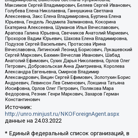
Максимов Сергей Владимирович, Беляев Сергей Иванович,
Голубева Елена Николаевна, Ганнушкина Светлана
Алексеевна, Закс Елена Владимировна, Буртина Елена
Юрьевна, Гендель Людмила Залмановна, Кокорина
Екатерина Алексеевна, Шуманов Илья Вячеславович,
Арапова Галина Юрьевна, Свечников Анатолий Мариевич,
Прохоров Вадим Юрьевич, Шахова Елена Владимировна,
Подузов Сергей Васильевич, Протасова Ирина
Вячеславовна, Литинский Леонид Борисович, Лукашевский
Сергей Маркович, Бахмин Вячеслав Иванович, Шабад
Анатолий Ефимович, Сухих Дарья Николаевна, Орлов Олег
Петрович, Добровольская Анна Дмитриевна, Королева
Александра Евгеньевна, Смирнов Владимир
Александрович, Вицин Сергей Ефимович, Золотухин Борис
Андреевич, Левинсон Лев Семенович, Локшина Татьяна
Иосифовна, Орлов Олег Петрович, Полякова Мара
Федоровна, Резник Генри Маркович, Захаров Герман
Константинович
Источник:
http://unro.minjust.ru/NKOForeignAgent.aspx
данные на
24.03.2022
* Единый федеральный список организаций, в