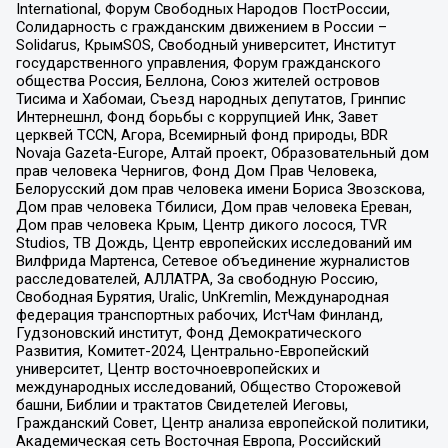
International, Форум Свободных Народов ПостРоссии,
Солидарность с гражданским движением в России –
Solidarus, КрымSOS, Свободный университет, Институт
государственного управления, Форум гражданского
общества Россия, Беллона, Союз жителей островов
Тисима и Хабомаи, Съезд народных депутатов, Гринпис
Интернешнл, Фонд борьбы с коррупцией Инк, Завет
церквей TCCN, Агора, Всемирный фонд природы, BDR
Novaja Gazeta-Europe, Алтай проект, Образовательный дом
прав человека Чернигов, Фонд Дом Прав Человека,
Белорусский дом прав человека имени Бориса Звозскова,
Дом прав человека Тбилиси, Дом прав человека Ереван,
Дом прав человека Крым, Центр дикого лосося, TVR
Studios, ТВ Дождь, Центр европейских исследований им
Вилфрида Мартенса, Сетевое объединение журналистов
расследователей, АЛЛАТРА, За свободную Россию,
Свободная Бурятия, Uralic, UnKremlin, Международная
федерация транспортных рабочих, ИстЧам Финланд,
Гудзоновский институт, Фонд Демократического
Развития, Комитет-2024, Центрально-Европейский
университет, Центр восточноевропейских и
международных исследований, Общество Сторожевой
башни, Библии и трактатов Свидетелей Иеговы,
Гражданский Совет, Центр анализа европейской политики,
Академическая сеть Восточная Европа, Российский