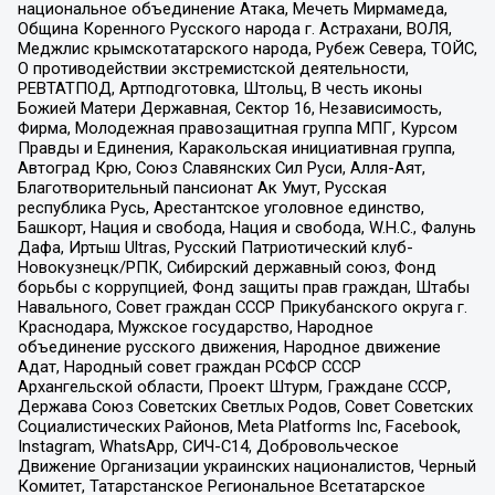
национальное объединение Атака, Мечеть Мирмамеда,
Община Коренного Русского народа г. Астрахани, ВОЛЯ,
Меджлис крымскотатарского народа, Рубеж Севера, ТОЙС,
О противодействии экстремистской деятельности,
РЕВТАТПОД, Артподготовка, Штольц, В честь иконы
Божией Матери Державная, Сектор 16, Независимость,
Фирма, Молодежная правозащитная группа МПГ, Курсом
Правды и Единения, Каракольская инициативная группа,
Автоград Крю, Союз Славянских Сил Руси, Алля-Аят,
Благотворительный пансионат Ак Умут, Русская
республика Русь, Арестантское уголовное единство,
Башкорт, Нация и свобода, Нация и свобода, W.H.С., Фалунь
Дафа, Иртыш Ultras, Русский Патриотический клуб-
Новокузнецк/РПК, Сибирский державный союз, Фонд
борьбы с коррупцией, Фонд защиты прав граждан, Штабы
Навального, Совет граждан СССР Прикубанского округа г.
Краснодара, Мужское государство, Народное
объединение русского движения, Народное движение
Адат, Народный совет граждан РСФСР СССР
Архангельской области, Проект Штурм, Граждане СССР,
Держава Союз Советских Светлых Родов, Совет Советских
Социалистических Районов, Meta Platforms Inc, Facebook,
Instagram, WhatsApp, СИЧ-С14, Добровольческое
Движение Организации украинских националистов, Черный
Комитет, Татарстанское Региональное Всетатарское