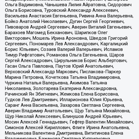
Ольга Вадимовна, Чанышева Лилия Айратовна, Сидорович
Ольга Борисовна, Туровский Александр Алексеевич,
Васильева Анастасия Евгеньевна, Ривина Анна Валерьевна,
Бойко Анатолий Николаевич, Дугин Сергей Георгиевич,
Пивоваров Андрей Сергеевич, Аверин Виталий Евгеньевич,
Барахоев Магомед Бекханович, Шарипков Олег
Викторович, Мошель Ирина Ароновна, Шведов Григорий
Сергеевич, Пономарев Лев Александрович, Каргалицкий
Борис Юльевич, Созаев Валерий Валерьевич, Исламов
Тимур Рифгатович, Романова Ольга Евгеньевна, Щаров
Сергей Алексадрович, Цирульников Борис Альбертович,
Гасан Ольга Павловна, Паутов Юрий Анатольевич,
Верховский Александр Маркович, Пислакова-Паркер
Марина Петровна, Кочеткова Татьяна Владимировна,
Чуркина Наталья Валерьевна, Акимова Татьяна
Николаевна, Золотарева Екатерина Александровна,
Рачинский Ян Збигневич, Жемкова Елена Борисовна,
Гудков Лев Дмитриевич, Илларионова Юлия Юрьевна,
Саранг Анна Васильевна, Захарова Светлана Сергеевна,
Аверин Владимир Анатольевич, Щур Татьяна Михайловна,
Щур Николай Алексеевич, Блинушов Андрей Юрьевич,
Мосин Алексей Геннадьевич, Гефтер Валентин Михайлович,
Симонов Алексей Кириллович, Флиге Ирина Анатольевна,
Мельникова Валентина Дмитриевна, Вититинова Елена
Владимировна, Баженова Светлана Куприяновна,