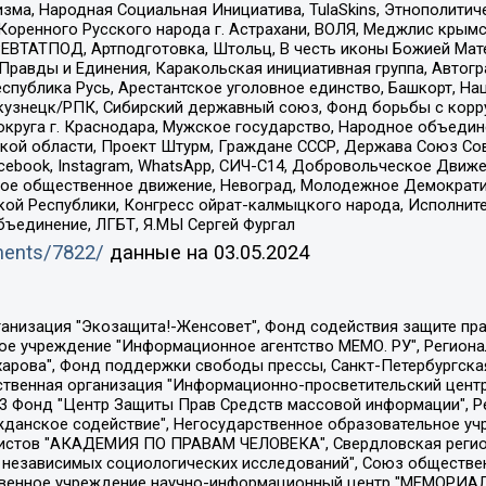
зма, Народная Социальная Инициатива, TulaSkins, Этнополитич
оренного Русского народа г. Астрахани, ВОЛЯ, Меджлис крымс
РЕВТАТПОД, Артподготовка, Штольц, В честь иконы Божией Мате
равды и Единения, Каракольская инициативная группа, Автогра
спублика Русь, Арестантское уголовное единство, Башкорт, Наци
окузнецк/РПК, Сибирский державный союз, Фонд борьбы с кор
округа г. Краснодара, Мужское государство, Народное объедин
ой области, Проект Штурм, Граждане СССР, Держава Союз Сов
Facebook, Instagram, WhatsApp, СИЧ-С14, Добровольческое Движ
ское общественное движение, Невоград, Молодежное Демократ
ой Республики, Конгресс ойрат-калмыцкого народа, Исполнит
бъединение, ЛГБТ, Я.МЫ Сергей Фургал
uments/7822/
данные на
03.05.2024
Общество с ограниченной ответственностью "Радио Свободная Европа/Радио Свобода", Чешское информационное агентство "MEDIUM-ORIENT", Красноярская региональная общественная организация "Мы против СПИДа", Камалягин Денис Николаевич, Маркелов Сергей Евгеньевич, Пономарев Лев Александрович, Савицкая Людмила Алексеевна, Автономная некоммерческая организация "Центр по работе с проблемой насилия "НАСИЛИЮ.НЕТ", Межрегиональный профессиональный союз работников здравоохранения "Альянс врачей", Юридическое лицо, зарегистрированное в Латвийской Республике, SIA "Medusa Project" (регистрационный номер 40103797863, дата регистрации 10.06.2014), Некоммерческая организация "Фонд по борьбе с коррупцией", Автономная некоммерческая организация "Институт права и публичной политики", Баданин Роман Сергеевич, Гликин Максим Александрович, Железнова Мария Михайловна, Лукьянова Юлия Сергеевна, Маетная Елизавета Витальевна, Маняхин Петр Борисович, Чуракова Ольга Владимировна, Ярош Юлия Петровна, Юридическое лицо "The Insider SIA", зарегистрированное в Риге, Латвийская Республика (дата регистрации 26.06.2015), являющееся администратором доменного имени интернет-издания "The Insider SIA", https://theins.ru, Постернак Алексей Евгеньевич, Рубин Михаил Аркадьевич, Анин Роман Александрович, Юридическое лицо Istories fonds, зарегистрированное в Латвийской Республике (регистрационный номер 50008295751, дата регистрации 24.02.2020), Великовский Дмитрий Александрович, Долинина Ирина Николаевна, Мароховская Алеся Алексеевна, Шлейнов Роман Юрьевич, Шмагун Олеся Валентиновна, Общество с ограниченной ответственностью "Альтаир 2021", Общество с ограниченной ответственностью "Вега 2021", Общество с ограниченной ответственностью "Главный редактор 2021", Общество с ограниченной ответственностью "Ромашки монолит", Важенков Артем Валерьевич, Ивановская областная общественная организация "Центр гендерных исследований", Гурман Юрий Альбертович, Медиапроект "ОВД-Инфо", Егоров Владимир Владимирович, Жилинский Владимир Александрович, Общество с ограниченной ответственностью "ЗП", Иванова София Юрьевна, Карезина Инна Павловна, Кильтау Екатерина Викторовна, Петров Алексей Викторович, Пискунов Сергей Евгеньевич, Смирнов Сергей Сергеевич, Тихонов Михаил Сергеевич, Общество с ограниченной ответственностью "ЖУРНАЛИСТ-ИНОСТРАННЫЙ АГЕНТ", Арапова Галина Юрьевна, Вольтская Татьяна Анатольевна, Американская компания "Mason G.E.S. Anonymous Foundation" (США), являющаяся владельцем интернет-издания https://mnews.world/, Компания "Stichting Bellingcat", зарегистрированная в Нидерландах (дата регистрации 11.07.2018), Захаров Андрей Вячеславович, Клепиковская Екатерина Дмитриевна, Общество с ограниченной ответственностью "МЕМО", Перл Роман Александрович, Симонов Евгений Алексеевич, Соловьева Елена Анатольевна, Сотников Даниил Владимирович, Сурначева Елизавета Дмитриевна, Автономная некоммерческая организация по защите прав человека и информированию населения "Якутия – Наше Мнение", Общество с ограниченной ответственностью "Москоу диджитал медиа", с 26.01.2023 Общество с ограниченной ответственностью "Чайка Белые сады", Ветошкина Валерия Валерьевна, Заговора Максим Александрович, Межрегиональное общественное движение "Российская ЛГБТ - сеть", Оленичев Максим Владимирович, Павлов Иван Юрьевич, Скворцова Елена Сергеевна, Общество с ограниченной ответственностью "Как бы инагент", Кочетков Игорь Викторович, Общество с ограниченной ответственностью "Честные выборы", Еланчик Олег Александрович, Общество с ограниченной ответственностью "Нобелевский призыв", Гималова Регина Эмилевна, Григорьев Андрей Валерьевич, Григорьева Алина Александровна, Ассоциация по содействию защите прав призывников, альтернативнослужащих и военнослужащих "Правозащитная группа "Гражданин.Армия.Право", Хисамова Регина Фаритовна, Автономная некоммерческая организация по реализа