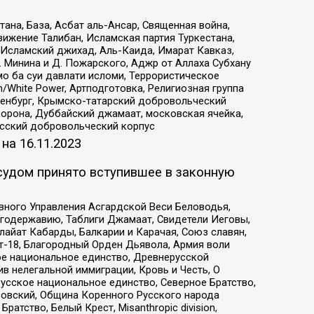
на, База, Асбат аль-Ансар, Священная война,
ижение Талибан, Исламская партия Туркестана,
Исламский джихад, Аль-Каида, Имарат Кавказ,
 Минина и Д. Пожарского, Аджр от Аллаха Субхану
о ба суи давлати исломи, Террористическое
/White Power, Артподготовка, Религиозная группа
Оренбург, Крымско-татарский добровольческий
орона, Дуббайский джамаат, московская ячейка,
усский добровольческий корпус
 на
16.11.2023
судом принято вступившее в законную
вного Управления Асгардской Веси Беловодья,
годержавию, Таблиги Джамаат, Свидетели Иеговы,
айат Кабарды, Балкарии и Карачая, Союз славян,
т-18, Благородный Орден Дьявола, Армия воли
ое национальное единство, Древнерусской
 нелегальной иммиграции, Кровь и Честь, О
усское национальное единство, Северное Братство,
ровский, Община Коренного Русского народа
атство, Белый Крест, Misanthropic division,