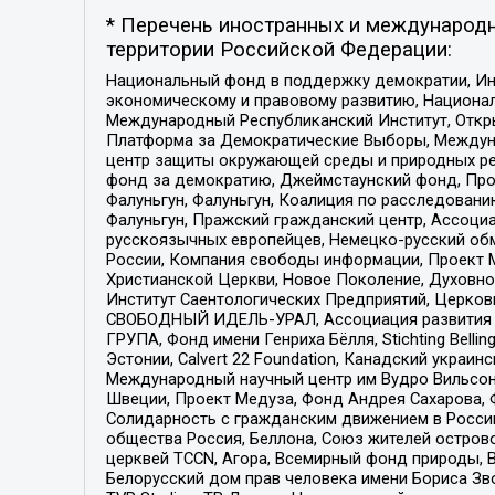
* Перечень иностранных и международн
территории Российской Федерации:
Национальный фонд в поддержку демократии, Ин
экономическому и правовому развитию, Национ
Международный Республиканский Институт, Откры
Платформа за Демократические Выборы, Междуна
центр защиты окружающей среды и природных ресу
фонд за демократию, Джеймстаунский фонд, Прож
Фалуньгун, Фалуньгун, Коалиция по расследован
Фалуньгун, Пражский гражданский центр, Ассоци
русскоязычных европейцев, Немецко-русский об
России, Компания свободы информации, Проект М
Христианской Церкви, Новое Поколение, Духовн
Институт Саентологических Предприятий, Церков
СВОБОДНЫЙ ИДЕЛЬ-УРАЛ, Ассоциация развития ж
ГРУПА, Фонд имени Генриха Бёлля, Stichting Bellin
Эстонии, Calvert 22 Foundation, Канадский укра
Международный научный центр им Вудро Вильсона
Швеции, Проект Медуза, Фонд Андрея Сахарова, Ф
Солидарность с гражданским движением в России 
общества Россия, Беллона, Союз жителей острово
церквей TCCN, Агора, Всемирный фонд природы, B
Белорусский дом прав человека имени Бориса Зво