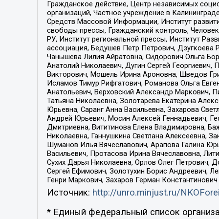
Гражданское действие, Центр независимых соци
организаций, Частное учреждение в Калининград
Средств Массовой Информации, Институт развити
свободы прессы, Гражданский контроль, Человек
РУ, Институт региональной прессы, Институт Ра
ассоциация, Бедушев Петр Петрович, Дзугкоева 
Чанышева Лилия Айратовна, Сидорович Ольга Бори
Анатолий Николаевич, Дугин Сергей Георгиевич, 
Викторович, Мошель Ирина Ароновна, Шведов Гри
Исламов Тимур Рифгатович, Романова Ольга Евге
Анатольевич, Верховский Александр Маркович, П
Татьяна Николаевна, Золотарева Екатерина Алек
Юрьевна, Саранг Анна Васильевна, Захарова Свет
Андрей Юрьевич, Мосин Алексей Геннадьевич, Ге
Дмитриевна, Вититинова Елена Владимировна, Ба
Николаевна, Ганнушкина Светлана Алексеевна, За
Шуманов Илья Вячеславович, Арапова Галина Юрь
Васильевич, Протасова Ирина Вячеславовна, Лит
Сухих Дарья Николаевна, Орлов Олег Петрович, 
Сергей Ефимович, Золотухин Борис Андреевич, Л
Генри Маркович, Захаров Герман Константинович
Источник:
http://unro.minjust.ru/NKOFore
* Единый федеральный список организа