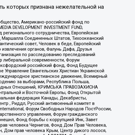
ть которых признана нежелательной на
общество, Американо-российский фонд по
 MEDIA DEVELOPMENT INVESTMENT FUND,
 регионального сотрудничества, Европейская
 Маршалла Соединенных Штатов, Тихоокеанский
нтический совет, Человек в беде, Европейский
 извлечения органов, Фалунь Дафа, Друзья
рганизация по расследованию преследований
тр либеральной современности, Форум
 Оксфордский российский фонд, Фонд Будущее
е Управление Евангельских Христиан Украинской
еждународное христианское движение, Всемирный
людению за выборами, Республика Польша,
народных Отношений, КРИМСЬКА ПРАВОЗАХИСНА
ы Центральной и Восточной Европы, Фонд Открытой
иональная федерация Канады, Декабристы,
тр , Риддл, Русский антивоенный комитет в
nternational, Форум Свободных Народов ПостРоссии,
дарственного управления, Форум гражданского
рнешнл, Фонд борьбы с коррупцией Инк, Завет
прав человека Чернигов, Фонд Дом Прав Человека,
н, Дом прав человека Крым, Центр дикого лосося,