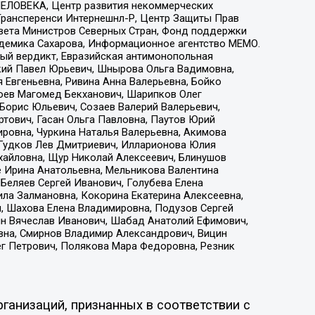
ЕЛОВЕКА, Центр развития некоммерческих
 Трансперенси Интернешнл-Р, Центр Защиты Прав
овета Министров Северных Стран, Фонд поддержки
адемика Сахарова, Информационное агентство МЕМО.
ый вердикт, Евразийская антимонопольная
кий Павел Юрьевич, Шнырова Ольга Вадимовна,
 Евгеньевна, Ривина Анна Валерьевна, Бойко
хоев Магомед Бекханович, Шарипков Олег
Борис Юльевич, Созаев Валерий Валерьевич,
тович, Гасан Ольга Павловна, Паутов Юрий
ровна, Чуркина Наталья Валерьевна, Акимова
 Гудков Лев Дмитриевич, Илларионова Юлия
ихайловна, Щур Николай Алексеевич, Блинушов
е Ирина Анатольевна, Мельникова Валентина
Беляев Сергей Иванович, Голубева Елена
ила Залмановна, Кокорина Екатерина Алексеевна,
, Шахова Елена Владимировна, Подузов Сергей
ин Вячеслав Иванович, Шабад Анатолий Ефимович,
вна, Смирнов Владимир Александрович, Вицин
ег Петрович, Полякова Мара Федоровна, Резник
ганизаций, признанных в соответствии с