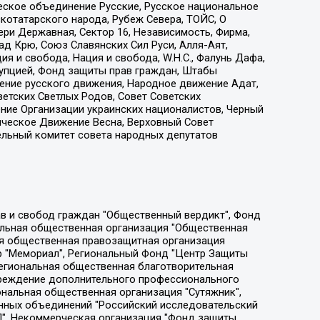
еское объединение Русские, Русское национальное
котатарского народа, Рубеж Севера, ТОЙС, О
ри Державная, Сектор 16, Независимость, Фирма,
д Крю, Союз Славянских Сил Руси, Алля-Аят,
я и свобода, Нация и свобода, W.H.С., Фалунь Дафа,
рупцией, Фонд защиты прав граждан, Штабы
ение русского движения, Народное движение Адат,
етских Светлых Родов, Совет Советских
ение Организации украинских националистов, Черный
ическое Движение Весна, Верховный Совет
ельный комитет совета народных депутатов
ции социально-правовых программ "Лилит", Дальневосточное общественное движение "Маяк", Санкт-Петербургская ЛГБТ-инициативная группа "Выход", Инициативная группа ЛГБТ+ "Реверс", Алексеев Андрей Викторович, Бекбулатова Таисия Львовна, Беляев Иван Михайлович, Владыкина Елена Сергеевна, Гельман Марат Александрович, Никульшина Вероника Юрьевна, Толоконникова Надежда Андреевна, Шендерович Виктор Анатольевич, Общество с ограниченной ответственностью "Данное сообщение", Общество с ограниченной ответственностью Издательский дом "Новая глава", Айнбиндер Александра Александровна, Московский комьюнити-центр для ЛГБТ+инициатив, Благотворительный фонд развития филантропии, Deutsche Welle (Германия, Kurt-Schumacher-Strasse 3, 53113 Bonn), Борзунова Мария Михайловна, Воробьев Виктор Викторович, Голубева Анна Львовна, Константинова Алла Михайловна, Малкова Ирина Владимировна, Мурадов Мурад Абдулгалимович, Осетинская Елизавета Николаевна, Понасенков Евгений Николаевич, Ганапольский Матвей Юрьевич, Киселев Евгений Алексеевич, Борухович Ирина Григорьевна, Дремин Иван Тимофеевич, Дубровский Дмитрий Викторович, Красноярская региональная общественная организация поддержки и развития альтернативных образовательных технологий и межкультурных коммуникаций "ИНТЕРРА", Маяковская Екатерина Алексеевна, Фейгин Марк Захарович, Филимонов Андрей Викторович, Дзугкоева Регина Николаевна, Доброхотов Роман Александрович, Дудь Юрий Александрович, Елкин Сергей Владимирович, Кругликов Кирилл Игоревич, Сабунаева Мария Леонидовна, Семенов Алексей Владимирович, Шаинян Карен Багратович, Шульман Екатерина Михайловна, Асафьев Артур Валерьевич, Вахштайн Виктор Семенович, Венедиктов Алексей Алексеевич, Лушникова Екатерина Евгеньевна, Волков Леонид Михайлович, Невзоров Александр Глебович, Пархоменко Сергей Борисович, Сироткин Ярослав Николаевич, Кара-Мурза Владимир Владимирович, Баранова Наталья Владимировна, Гозман Леонид Яковлевич, Кагарлицкий Борис Юльевич, Климарев Михаил Валерьевич, Милов Владимир Станиславович, Автономная некоммерческая организация Краснодарский центр современного искусства "Типография", Моргенштерн Алишер Тагирович, Соболь Любовь Эдуардовна, Общество с ограниченной ответственностью "ЛИЗА НОРМ", Каспаров Гарри Кимович, Ходорковский Михаил Борисович, Общество с ограниченной ответственностью "Апрельские тезисы", Данилович Ирина Брониславовна, Кашин Олег Владимирович, Петров Николай Владимирович, Пивоваров Алексей Владимирович, Соколов Михаил Владимирович, Цветкова Юлия Владимировна, Чичваркин Евгений Александрович, Комитет против пыток/Команда против пыток, Общество с ограниченной ответственностью "Первый научный", Общество с ограниченной ответственностью "Вертолет и ко", Белоцерковская Вероника Борисовна, Кац Максим Евгеньевич, Лазарева Татьяна Юрьевна, Шаведдинов Руслан Табризович, Яшин Илья Валерьевич, Общество с ограниченной ответственностью "Иноагент ААВ", Алешковский Дмитрий Петрович, Альбац Евгения Марковна, Быков Дмитрий Львович, Галямина Юлия Евгеньевна, Лойко Сергей Леонидович, Мартынов Кирилл Константинович, Медведев Сергей Александрович, Крашенинников Федор Геннадиевич, Гордеева Катерина Вл