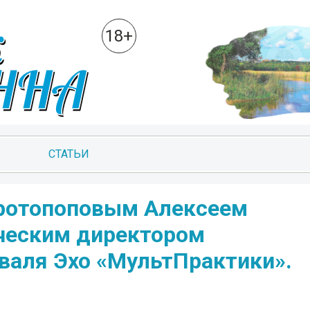
18+
СТАТЬИ
Протопоповым Алексеем
ческим директором
аля Эхо «МультПрактики».