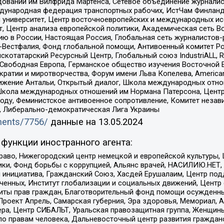
едований им Вилфрида Мартенса, Сетевое объединение журнали
Международная федерация транспортных рабочих, ИстЧам Финлан
й университет, Центр восточноевропейских и международных и
, Центр анализа европейской политики, Академическая сеть Во
ю в России, Настоящая Россия, Глобальная сеть журналистов
естфалия, Фонд глобальной помощи, Антивоенный комитет России,
татарский Ресурсный Центр, Глобальный союз IndustriALL, Russi
 Свободная Европа, Германское общество изучения Восточной 
и и миротворчества, Форум имени Льва Копелева, American Counci
ое движение Антальи, Открытый диалог, Школа международных отн
Школа международных отношений им Нормана Патерсона, Центр
ду, Феминистское антивоенное сопротивление, Комитет независ
а, Либерально-демократическая Лига Украины
uments/7756/
данные на
13.05.2024
функции иностранного агента:
раво, Нижегородский центр немецкой и европейской культуры,
тики, Фонд борьбы с коррупцией, Альянс врачей, НАСИЛИЮ.НЕТ,
я инициатива, Гражданский Союз, Хасдей Ерушалаим, Центр по
юченных, Институт глобализации и социальных движений, Цент
ты прав граждан, Благотворительный фонд помощи осужденным
а, Проект Апрель, Самарская губерния, Эра здоровья, Мемориал
ера, Центр СИБАЛЬТ, Уральская правозащитная группа, Женщины
по правам человека, Дальневосточный центр развития гражданс