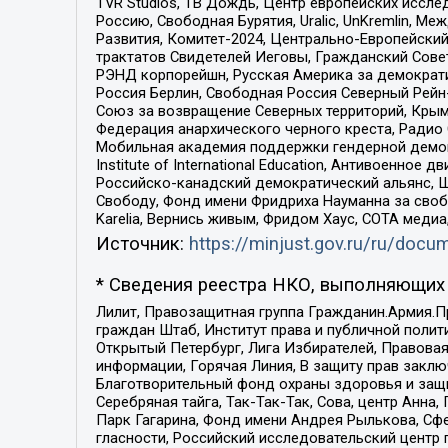
TVR Studios, ТВ Дождь, Центр европейских иссл
Россию, Свободная Бурятия, Uralic, UnKremlin, 
Развития, Комитет-2024, Центрально-Европейски
трактатов Свидетелей Иеговы, Гражданский Совет
РЭНД корпорейшн, Русская Америка за демократи
Россия Берлин, Свободная Россия Северный Рейн-В
Союз за возвращение Северных территорий, Крымско
Федерация анархического черного креста, Радио
Мобильная академия поддержки гендерной демократи
Institute of International Education, Антивоенн
Российско-канадский демократический альянс, 
Свободу, Фонд имени Фридриха Науманна за свобо
Karelia, Вернись живым, Фридом Хаус, СОТА меди
Источник:
https://minjust.gov.ru/ru/doc
* Сведения реестра НКО, выполняющих 
Лилит, Правозащитная группа Гражданин.Армия.П
граждан Штаб, Институт права и публичной поли
Открытый Петербург, Лига Избирателей, Правова
информации, Горячая Линия, В защиту прав закл
Благотворительный фонд охраны здоровья и защи
Серебряная тайга, Так-Так-Так, Сова, центр Анн
Парк Гагарина, Фонд имени Андрея Рылькова, Сф
гласности, Российский исследовательский центр 