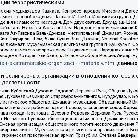
ции террористическими:
ил моджахедов Кавказа, Конгресс народов Ичкерии и Дагеста
ламского освобождения, Лашкар-И-Тайба, Исламская группа, Дв
ения исламского наследия, Дом двух святых, Джунд аш-Шам, 
жабха аль-Нусра ли-Ахль аш-Шам, Народное ополчение имени К.
ата Ат-Тавхида Валь-Джихад, Чистопольский Джамаат, Рохнам
ят Тахрир аш-Шам, Ахлю Сунна Валь Джамаа, National Socialism
ий джамаат, Мусульманская религиозная группа п. Кушкуль г. 
ртия исламского возрождения Таджикистана, Народная самооб
олодёжь Которая Улыбается, Легион Свобода России, Айдар, Р
ie-i-ekstremistskie-organizacii-i-materialy.html
данные
и религиозных организаций в отношении которых 
 деятельности:
земли Кубанской Духовно Родовой Державы Русь, Община Духо
 Духовная Семинария Староверов-Инглингов, Нурджулар, К Бо
листическое общество, Джамаат мувахидов, Объединенный Вил
иалистическая рабочая партия России, Славянский союз, Форма
ива города Череповца, Духовно-Родовая Держава Русь, Русск
-Инглингов, Русский общенациональный союз, Движение против
 Омская организация общественного политического движения Р
йзрахманисты, Мусульманская религиозная организация п. Бо
краинская повстанческая армия, Тризуб им. Степана Бандеры, Бр