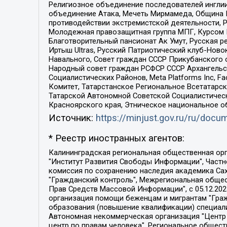
Религиозное объединение последователей инглии
объединение Атака, Мечеть Мирмамеда, Община К
противодействии экстремистской деятельности, 
Молодежная правозащитная группа МПГ, Курсом П
Благотворительный пансионат Ак Умут, Русская ре
Иртыш Ultras, Русский Патриотический клуб-Нов
Навального, Совет граждан СССР Прикубанского 
Народный совет граждан РСФСР СССР Архангельск
Социалистических Районов, Meta Platforms Inc, 
Комитет, Татарстанское Региональное Всетатар
Татарской Автономной Советской Социалистическ
Красноярского края, Этническое национальное о
Источник:
https://minjust.gov.ru/ru/doc
* Реестр иностранных агентов:
Калининградская региональная общественная организация "Экозащита!-Женсовет", Фонд содействия защите прав и свобод граждан "Общественный вердикт", Фонд "Институт Развития Свободы Информации", Частное учреждение "Информационное агентство МЕМО. РУ", Региональная общественная организация "Общественная комиссия по сохранению наследия академика Сахарова", Фонд поддержки свободы прессы, Санкт-Петербургская общественная правозащитная организация "Гражданский контроль", Межрегиональная общественная организация "Информационно-просветительский центр "Мемориал", Региональный Фонд "Центр Защиты Прав Средств Массовой Информации", с 05.12.2023 Фонд "Центр Защиты Прав Средств массовой информации", Региональная общественная благотворительная организация помощи беженцам и мигрантам "Гражданское содействие", Негосударственное образовательное учреждение дополнительного профессионального образования (повышение квалификации) специалистов "АКАДЕМИЯ ПО ПРАВАМ ЧЕЛОВЕКА", Свердловская региональная общественная организация "Сутяжник", Автономная некоммерческая организация "Центр независимых социологических исследований", Союз общественных объединений "Российский исследовательский центр по правам человека", Региональное общественное учреждение научно-информационный центр "МЕМОРИАЛ", Некоммерческая организация "Фонд защиты гласности", Автономная некоммерческая организация "Институт прав человека", Городская общественная организация "Екатеринбургское общество "МЕМОРИАЛ", Городская общественная организация "Рязанское историко-просветительское и правозащитное общество "Мемориал" (Рязанский Мемориал), Челябинский региональный орган общественной самодеятельности – женское общественное объединение "Женщины Евразии", Челябинский региональный орган общественной самодеятельности "Уральская правозащитная группа", Фонд содействия защите здоровья и социальной справедливости имени Андрея Рылькова, Автономная Некоммерческая Организация "Аналитический Центр Юрия Левады", Автономная некоммерческая организация социальной поддержки населения "Проект Апрель", Региональная общественная организация помощи женщинам и детям, находящимся в кризисной ситуации "Информационно-методический центр "Анна", Фонд содействия развитию массовых коммуникаций и правовому просвещению "Так-так-Так", Фонд содействия устойчивому развитию "Серебряная тайга", Свердловский региональный общественный фонд социальных проектов "Новое время", "Idel.Реалии", Кавказ.Реалии, Крым.Реалии, Телеканал Настоящее Время, Татаро-башкирская служба Радио Свобода (Azatliq Radiosi), Радио Свободная Европа/Радио Свобода (PCE/PC), "Сибирь.Реалии", "Фактограф", Благотворительный фонд помощи осужденным и их семьям, Автономная некоммерческая организация "Институт глобализации и социальных движений", Фонд "В защиту прав заключенных", Частное учреждение "Центр поддержки и содействия развитию средств массовой информации", Пензенский региональный общественный благотворительный фонд "Гражданский союз", "Север.Реалии", Некоммерческая организация Фонд "Правовая инициатива", 