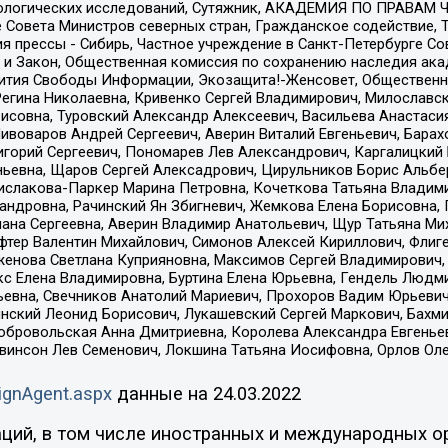
ологических исследований, Сутяжник, АКАДЕМИЯ ПО ПРАВАМ Ч
е Совета Министров северных стран, Гражданское содействие,
я прессы - Сибирь, Частное учреждение в Санкт-Петербурге С
 и Закон, Общественная комиссия по сохранению наследия ак
звития Свободы Информации, Экозащита!-Женсовет, Общественн
Регина Николаевна, Кривенко Сергей Владимирович, Милославс
совна, Туровский Александр Алексеевич, Васильева Анастасия
Пивоваров Андрей Сергеевич, Аверин Виталий Евгеньевич, Бара
горий Сергеевич, Пономарев Лев Александрович, Каргалицкий 
ньевна, Щаров Сергей Алексадрович, Цирульников Борис Альбер
ислакова-Паркер Марина Петровна, Кочеткова Татьяна Владими
сандровна, Рачинский Ян Збигневич, Жемкова Елена Борисовна,
лана Сергеевна, Аверин Владимир Анатольевич, Щур Татьяна М
фтер Валентин Михайлович, Симонов Алексей Кириллович, Флиг
женова Светлана Куприяновна, Максимов Сергей Владимирович, 
кс Елена Владимировна, Буртина Елена Юрьевна, Гендель Людм
евна, Свечников Анатолий Мариевич, Прохоров Вадим Юрьевич
инский Леонид Борисович, Лукашевский Сергей Маркович, Бахм
Добровольская Анна Дмитриевна, Королева Александра Евгенье
евинсон Лев Семенович, Локшина Татьяна Иосифовна, Орлов Ол
ignAgent.aspx
данные на
24.03.2022
ций, в том числе иностранных и международных ор