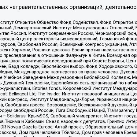
ых неправительственных организаций, деятельнос
ститут Открытое Общество Фонд Содействия, Фонд Открытое 
альный Демократический Институт Международных Отношений,
тая Россия, Институт современной России, Черноморский фонд
родный центр электоральных исследований, Германский фонд
рсов, Свободная Россия, Всемирный конгресс украинцев, Атла
ект Хармони, Родники дракона, Врачи против насильственного
ию преследования в отношении Фалуньгун в Китае, Всемирная о
ация школ политических исследований при Совете Европы, Цен
мен, Бард колледж, Европейский выбор, Фонд Ходорковского,
едиа, Международное партнерство за права человека, Духовно
ое Учебное Заведение Международный Библейский Колледж, М
ь Духовной Технологии, Европейская сеть организаций по наб
урналистики, IStories fonds, Королевский Институт Между
gcat, Bellingcat Ltd, The Insider, Институт правовой инициатив
инский конгресс, Институт Макдональда-Лорье, Украинская нац
, Свободная пресса, Возрождение, Всеукраинский духовный цен
орум свободной России, Лига Свободных Наций, Transparеncy I
– Solidarus, КрымSOS, Свободный университет, Институт госу
в Тисима и Хабомаи, Съезд народных депутатов, Гринпис Инте
DR Novaja Gazeta-Europe, Алтай проект, Образовательный дом 
зскова, Дом прав человека Тбилиси, Дом прав человека Ерева