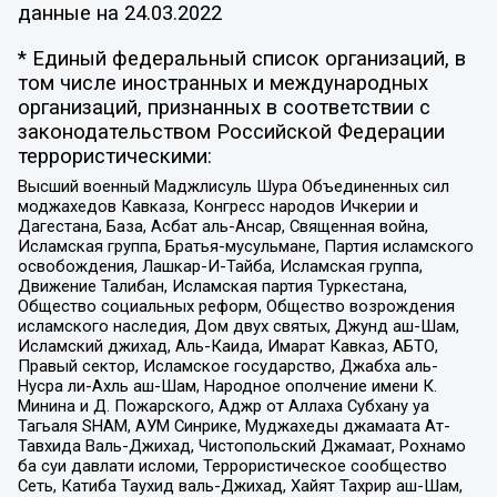
данные на
24.03.2022
* Единый федеральный список организаций, в
том числе иностранных и международных
организаций, признанных в соответствии с
законодательством Российской Федерации
террористическими:
Высший военный Маджлисуль Шура Объединенных сил
моджахедов Кавказа, Конгресс народов Ичкерии и
Дагестана, База, Асбат аль-Ансар, Священная война,
Исламская группа, Братья-мусульмане, Партия исламского
освобождения, Лашкар-И-Тайба, Исламская группа,
Движение Талибан, Исламская партия Туркестана,
Общество социальных реформ, Общество возрождения
исламского наследия, Дом двух святых, Джунд аш-Шам,
Исламский джихад, Аль-Каида, Имарат Кавказ, АБТО,
Правый сектор, Исламское государство, Джабха аль-
Нусра ли-Ахль аш-Шам, Народное ополчение имени К.
Минина и Д. Пожарского, Аджр от Аллаха Субхану уа
Тагьаля SHAM, АУМ Синрике, Муджахеды джамаата Ат-
Тавхида Валь-Джихад, Чистопольский Джамаат, Рохнамо
ба суи давлати исломи, Террористическое сообщество
Сеть, Катиба Таухид валь-Джихад, Хайят Тахрир аш-Шам,