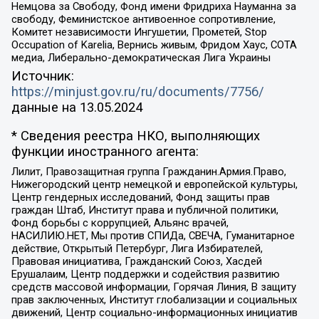
Немцова за Свободу, Фонд имени Фридриха Науманна за
свободу, Феминистское антивоенное сопротивление,
Комитет независимости Ингушетии, Прометей, Stop
Occupation of Karelia, Вернись живым, Фридом Хаус, СОТА
медиа, Либерально-демократическая Лига Украины
Источник:
https://minjust.gov.ru/ru/documents/7756/
данные на
13.05.2024
* Сведения реестра НКО, выполняющих
функции иностранного агента:
Лилит, Правозащитная группа Гражданин.Армия.Право,
Нижегородский центр немецкой и европейской культуры,
Центр гендерных исследований, Фонд защиты прав
граждан Штаб, Институт права и публичной политики,
Фонд борьбы с коррупцией, Альянс врачей,
НАСИЛИЮ.НЕТ, Мы против СПИДа, СВЕЧА, Гуманитарное
действие, Открытый Петербург, Лига Избирателей,
Правовая инициатива, Гражданский Союз, Хасдей
Ерушалаим, Центр поддержки и содействия развитию
средств массовой информации, Горячая Линия, В защиту
прав заключенных, Институт глобализации и социальных
движений, Центр социально-информационных инициатив