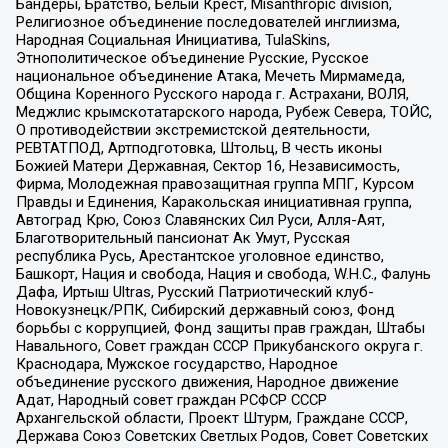
Бандеры, Братство, Белый Крест, Misanthropic division,
Религиозное объединение последователей инглиизма,
Народная Социальная Инициатива, TulaSkins,
Этнополитическое объединение Русские, Русское
национальное объединение Атака, Мечеть Мирмамеда,
Община Коренного Русского народа г. Астрахани, ВОЛЯ,
Меджлис крымскотатарского народа, Рубеж Севера, ТОЙС,
О противодействии экстремистской деятельности,
РЕВТАТПОД, Артподготовка, Штольц, В честь иконы
Божией Матери Державная, Сектор 16, Независимость,
Фирма, Молодежная правозащитная группа МПГ, Курсом
Правды и Единения, Каракольская инициативная группа,
Автоград Крю, Союз Славянских Сил Руси, Алля-Аят,
Благотворительный пансионат Ак Умут, Русская
республика Русь, Арестантское уголовное единство,
Башкорт, Нация и свобода, Нация и свобода, W.H.С., Фалунь
Дафа, Иртыш Ultras, Русский Патриотический клуб-
Новокузнецк/РПК, Сибирский державный союз, Фонд
борьбы с коррупцией, Фонд защиты прав граждан, Штабы
Навального, Совет граждан СССР Прикубанского округа г.
Краснодара, Мужское государство, Народное
объединение русского движения, Народное движение
Адат, Народный совет граждан РСФСР СССР
Архангельской области, Проект Штурм, Граждане СССР,
Держава Союз Советских Светлых Родов, Совет Советских