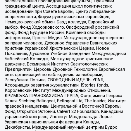
расследованию преследований Фалуньгун, Пражский
гражданский центр, Ассоциация школ политических
исследований при Совете Европы, Центр либеральной
современности, Форум русскоязычных европейцев,
Немецко-русский обмен, Бард колледж, Европейский
выбор, Фонд Ходорковского, Оксфордский российский
фонд, Фонд Будущее России, Компания свободы
информации, Проект Медиа, Международное партнерство
за права человека, Духовное Управление Евангельских
Христиан Украинской Христианской Церкви, Новое
Поколение, Духовное Учебное Заведение Международный
Библейский Колледж, Международное христианское
движение, Всемирный Институт Саентологических
Предприятий, Церковь Духовной Технологии, Европейская
сеть организаций по наблюдению за выборами,
Республика Польша, СВОБОДНЫЙ ИДЕЛЬ-УРАЛ,
Ассоциация развития журналистики, IStories fonds,
Королевский Институт Международных Отношений,
КРИМСЬКА ПРАВОЗАХИСНА ГРУПА, Фонд имени Генриха
Бёлля, Stichting Bellingcat, Bellingcat Ltd, The Insider, Институт
правовой инициативы Центральной и Восточной Европы,
Фонд Открытой Эстонии, Calvert 22 Foundation, Канадский
украинский конгресс, Институт Макдональда-Лорье,
Украинская национальная федерация Канады,
Декабристы, Международный научный центр им Вудро