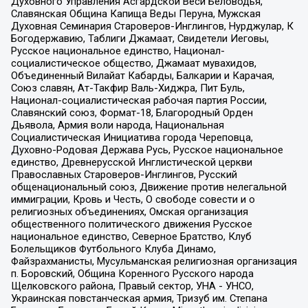
Духовного Управления Асгардской Веси Беловодья,
Славянская Община Капища Веды Перуна, Мужская
Духовная Семинария Староверов-Инглингов, Нурджулар, К
Богодержавию, Таблиги Джамаат, Свидетели Иеговы,
Русское национальное единство, Национал-
социалистическое общество, Джамаат мувахидов,
Объединенный Вилайат Кабарды, Балкарии и Карачая,
Союз славян, Ат-Такфир Валь-Хиджра, Пит Буль,
Национал-социалистическая рабочая партия России,
Славянский союз, Формат-18, Благородный Орден
Дьявола, Армия воли народа, Национальная
Социалистическая Инициатива города Череповца,
Духовно-Родовая Держава Русь, Русское национальное
единство, Древнерусской Инглистической церкви
Православных Староверов-Инглингов, Русский
общенациональный союз, Движение против нелегальной
иммиграции, Кровь и Честь, О свободе совести и о
религиозных объединениях, Омская организация
общественного политического движения Русское
национальное единство, Северное Братство, Клуб
Болельщиков Футбольного Клуба Динамо,
Файзрахманисты, Мусульманская религиозная организация
п. Боровский, Община Коренного Русского народа
Щелковского района, Правый сектор, УНА - УНСО,
Украинская повстанческая армия, Тризуб им. Степана