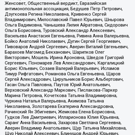
Женсовет, Общественный вердикт, Евразийская
антимонопольная ассоциация, Бедушев Петр Петрович,
Дзугкоева Регина Николаевна, Кривенко Сергей
Владимирович, Милославский Павел Юрьевич, Шнырова
Ольга Вадимовна, Чанышева Лилия Айратовна, Сидорович
Ольга Борисовна, Туровский Александр Алексеевич,
Васильева Анастасия Евгеньевна, Ривина Анна Валерьевна,
Бойко Анатолий Николаевич, Дугин Сергей Георгиевич,
Пивоваров Андрей Сергеевич, Аверин Виталий Евгеньевич,
Барахоев Магомед Бекханович, Шарипков Олег
Викторович, Мошель Ирина Ароновна, Шведов Григорий
Сергеевич, Пономарев Лев Александрович, Каргалицкий
Борис Юльевич, Созаев Валерий Валерьевич, Исламов
Тимур Рифгатович, Романова Ольга Евгеньевна, Щаров
Сергей Алексадрович, Цирульников Борис Альбертович,
Гасан Ольга Павловна, Паутов Юрий Анатольевич,
Верховский Александр Маркович, Пислакова-Паркер
Марина Петровна, Кочеткова Татьяна Владимировна,
Чуркина Наталья Валерьевна, Акимова Татьяна
Николаевна, Золотарева Екатерина Александровна,
Рачинский Ян Збигневич, Жемкова Елена Борисовна,
Гудков Лев Дмитриевич, Илларионова Юлия Юрьевна,
Саранг Анна Васильевна, Захарова Светлана Сергеевна,
Аверин Владимир Анатольевич, Щур Татьяна Михайловна,
Щур Николай Алексеевич, Блинушов Андрей Юрьевич,