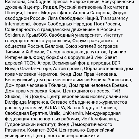
Вильсона, Свободная пресса, Возрождение, Всеукраинский
духовный центр , Риддл, Русский антивоенный комитет в
Швеции, Проект Медуза, Фонд Андрея Сахарова, Форум
свободной России, Лига Свободных Наций, Transparеncy
International, Форум Свободных Народов ПостРоссии,
Солидарность с гражданским движением в России –
Solidarus, КрымSOS, Свободный университет, Институт
государственного управления, Форум гражданского
общества Россия, Беллона, Союз жителей островов
Тисима и Хабомаи, Съезд народных депутатов, Гринпис
Интернешнл, Фонд борьбы с коррупцией Инк, Завет
церквей TCCN, Агора, Всемирный фонд природы, BDR
Novaja Gazeta-Europe, Алтай проект, Образовательный дом
прав человека Чернигов, Фонд Дом Прав Человека,
Белорусский дом прав человека имени Бориса Звозскова,
Дом прав человека Тбилиси, Дом прав человека Ереван,
Дом прав человека Крым, Центр дикого лосося, TVR
Studios, ТВ Дождь, Центр европейских исследований им
Вилфрида Мартенса, Сетевое объединение журналистов
расследователей, АЛЛАТРА, За свободную Россию,
Свободная Бурятия, Uralic, UnKremlin, Международная
федерация транспортных рабочих, ИстЧам Финланд,
Гудзоновский институт, Фонд Демократического
Развития, Комитет-2024, Центрально-Европейский
университет, Центр восточноевропейских и