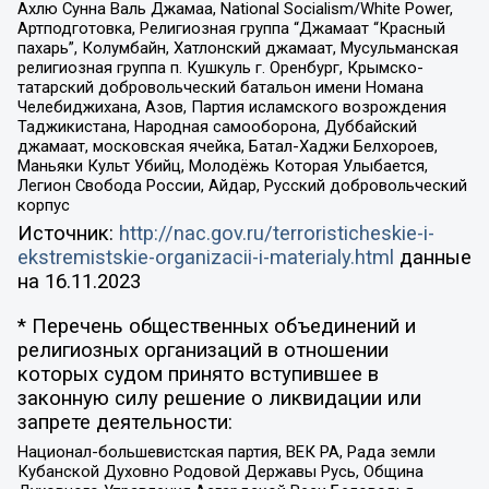
Ахлю Сунна Валь Джамаа, National Socialism/White Power,
Артподготовка, Религиозная группа “Джамаат “Красный
пахарь”, Колумбайн, Хатлонский джамаат, Мусульманская
религиозная группа п. Кушкуль г. Оренбург, Крымско-
татарский добровольческий батальон имени Номана
Челебиджихана, Азов, Партия исламского возрождения
Таджикистана, Народная самооборона, Дуббайский
джамаат, московская ячейка, Батал-Хаджи Белхороев,
Маньяки Культ Убийц, Молодёжь Которая Улыбается,
Легион Свобода России, Айдар, Русский добровольческий
корпус
Источник:
http://nac.gov.ru/terroristicheskie-i-
ekstremistskie-organizacii-i-materialy.html
данные
на
16.11.2023
* Перечень общественных объединений и
религиозных организаций в отношении
которых судом принято вступившее в
законную силу решение о ликвидации или
запрете деятельности:
Национал-большевистская партия, ВЕК РА, Рада земли
Кубанской Духовно Родовой Державы Русь, Община