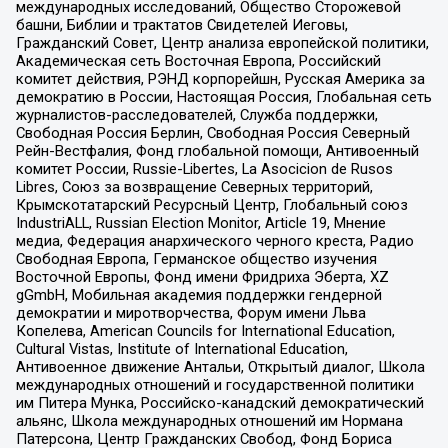
международных исследований, Общество Сторожевой
башни, Библии и трактатов Свидетелей Иеговы,
Гражданский Совет, Центр анализа европейской политики,
Академическая сеть Восточная Европа, Российский
комитет действия, РЭНД корпорейшн, Русская Америка за
демократию в России, Настоящая Россия, Глобальная сеть
журналистов-расследователей, Служба поддержки,
Свободная Россия Берлин, Свободная Россия Северный
Рейн-Вестфалия, Фонд глобальной помощи, Антивоенный
комитет России, Russie-Libertes, La Asocicion de Rusos
Libres, Союз за возвращение Северных территорий,
Крымскотатарский Ресурсный Центр, Глобальный союз
IndustriALL, Russian Election Monitor, Article 19, Мнение
медиа, Федерация анархического черного креста, Радио
Свободная Европа, Германское общество изучения
Восточной Европы, Фонд имени Фридриха Эберта, XZ
gGmbH, Мобильная академия поддержки гендерной
демократии и миротворчества, Форум имени Льва
Копелева, American Councils for International Education,
Cultural Vistas, Institute of International Education,
Антивоенное движение Антальи, Открытый диалог, Школа
международных отношений и государственной политики
им Питера Мунка, Российско-канадский демократический
альянс, Школа международных отношений им Нормана
Патерсона, Центр Гражданских Свобод, Фонд Бориса