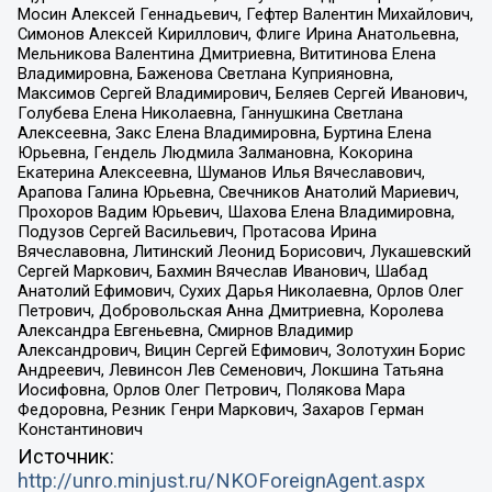
Мосин Алексей Геннадьевич, Гефтер Валентин Михайлович,
Симонов Алексей Кириллович, Флиге Ирина Анатольевна,
Мельникова Валентина Дмитриевна, Вититинова Елена
Владимировна, Баженова Светлана Куприяновна,
Максимов Сергей Владимирович, Беляев Сергей Иванович,
Голубева Елена Николаевна, Ганнушкина Светлана
Алексеевна, Закс Елена Владимировна, Буртина Елена
Юрьевна, Гендель Людмила Залмановна, Кокорина
Екатерина Алексеевна, Шуманов Илья Вячеславович,
Арапова Галина Юрьевна, Свечников Анатолий Мариевич,
Прохоров Вадим Юрьевич, Шахова Елена Владимировна,
Подузов Сергей Васильевич, Протасова Ирина
Вячеславовна, Литинский Леонид Борисович, Лукашевский
Сергей Маркович, Бахмин Вячеслав Иванович, Шабад
Анатолий Ефимович, Сухих Дарья Николаевна, Орлов Олег
Петрович, Добровольская Анна Дмитриевна, Королева
Александра Евгеньевна, Смирнов Владимир
Александрович, Вицин Сергей Ефимович, Золотухин Борис
Андреевич, Левинсон Лев Семенович, Локшина Татьяна
Иосифовна, Орлов Олег Петрович, Полякова Мара
Федоровна, Резник Генри Маркович, Захаров Герман
Константинович
Источник:
http://unro.minjust.ru/NKOForeignAgent.aspx