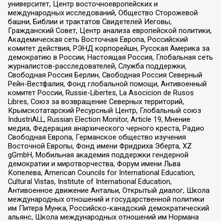
университет, Центр восточноевропейских и
международных исследований, Общество Сторожевой
башни, Библии и трактатов Свидетелей Иеговы,
Гражданский Совет, Центр анализа европейской политики,
Академическая сеть Восточная Европа, Российский
комитет действия, РЭНД корпорейшн, Русская Америка за
демократию в России, Настоящая Россия, Глобальная сеть
журналистов-расследователей, Служба поддержки,
Свободная Россия Берлин, Свободная Россия Северный
Рейн-Вестфалия, Фонд глобальной помощи, Антивоенный
комитет России, Russie-Libertes, La Asocicion de Rusos
Libres, Союз за возвращение Северных территорий,
Крымскотатарский Ресурсный Центр, Глобальный союз
IndustriALL, Russian Election Monitor, Article 19, Мнение
медиа, Федерация анархического черного креста, Радио
Свободная Европа, Германское общество изучения
Восточной Европы, Фонд имени Фридриха Эберта, XZ
gGmbH, Мобильная академия поддержки гендерной
демократии и миротворчества, Форум имени Льва
Копелева, American Councils for International Education,
Cultural Vistas, Institute of International Education,
Антивоенное движение Антальи, Открытый диалог, Школа
международных отношений и государственной политики
им Питера Мунка, Российско-канадский демократический
альянс, Школа международных отношений им Нормана