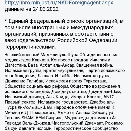
http://unro.minjust.ru/NKOForeignAgent.aspx
данные на
24.03.2022
* Единый федеральный список организаций, в
том числе иностранных и международных
организаций, признанных в соответствии с
законодательством Российской Федерации
террористическими:
Высший военный Маджлисуль Шура Объединенных сил
моджахедов Кавказа, Конгресс народов Ичкерии и
Дагестана, База, Асбат аль-Ансар, Священная война,
Исламская группа, Братья-мусульмане, Партия исламского
освобождения, Лашкар-И-Тайба, Исламская группа,
Движение Талибан, Исламская партия Туркестана,
Общество социальных реформ, Общество возрождения
исламского наследия, Дом двух святых, Джунд аш-Шам,
Исламский джихад, Аль-Каида, Имарат Кавказ, АБТО,
Правый сектор, Исламское государство, Джабха аль-
Нусра ли-Ахль аш-Шам, Народное ополчение имени К.
Минина и Д. Пожарского, Аджр от Аллаха Субхану уа
Тагьаля SHAM, АУМ Синрике, Муджахеды джамаата Ат-
Тавхида Валь-Джихад, Чистопольский Джамаат, Рохнамо
ба суи давлати исломи, Террористическое сообщество