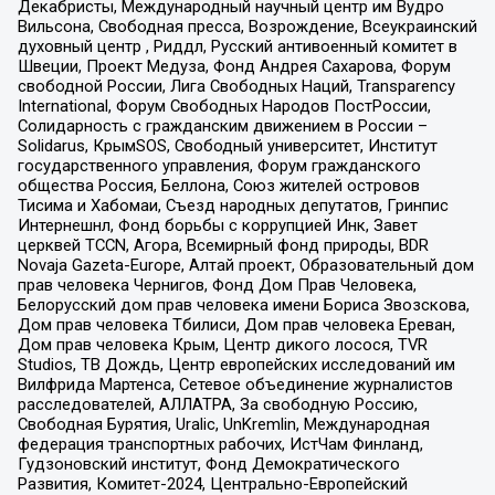
Декабристы, Международный научный центр им Вудро
Вильсона, Свободная пресса, Возрождение, Всеукраинский
духовный центр , Риддл, Русский антивоенный комитет в
Швеции, Проект Медуза, Фонд Андрея Сахарова, Форум
свободной России, Лига Свободных Наций, Transparеncy
International, Форум Свободных Народов ПостРоссии,
Солидарность с гражданским движением в России –
Solidarus, КрымSOS, Свободный университет, Институт
государственного управления, Форум гражданского
общества Россия, Беллона, Союз жителей островов
Тисима и Хабомаи, Съезд народных депутатов, Гринпис
Интернешнл, Фонд борьбы с коррупцией Инк, Завет
церквей TCCN, Агора, Всемирный фонд природы, BDR
Novaja Gazeta-Europe, Алтай проект, Образовательный дом
прав человека Чернигов, Фонд Дом Прав Человека,
Белорусский дом прав человека имени Бориса Звозскова,
Дом прав человека Тбилиси, Дом прав человека Ереван,
Дом прав человека Крым, Центр дикого лосося, TVR
Studios, ТВ Дождь, Центр европейских исследований им
Вилфрида Мартенса, Сетевое объединение журналистов
расследователей, АЛЛАТРА, За свободную Россию,
Свободная Бурятия, Uralic, UnKremlin, Международная
федерация транспортных рабочих, ИстЧам Финланд,
Гудзоновский институт, Фонд Демократического
Развития, Комитет-2024, Центрально-Европейский