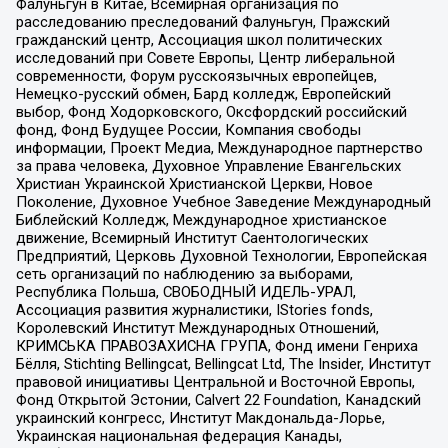
Фалуньгун в Китае, Всемирная организация по
расследованию преследований Фалуньгун, Пражский
гражданский центр, Ассоциация школ политических
исследований при Совете Европы, Центр либеральной
современности, Форум русскоязычных европейцев,
Немецко-русский обмен, Бард колледж, Европейский
выбор, Фонд Ходорковского, Оксфордский российский
фонд, Фонд Будущее России, Компания свободы
информации, Проект Медиа, Международное партнерство
за права человека, Духовное Управление Евангельских
Христиан Украинской Христианской Церкви, Новое
Поколение, Духовное Учебное Заведение Международный
Библейский Колледж, Международное христианское
движение, Всемирный Институт Саентологических
Предприятий, Церковь Духовной Технологии, Европейская
сеть организаций по наблюдению за выборами,
Республика Польша, СВОБОДНЫЙ ИДЕЛЬ-УРАЛ,
Ассоциация развития журналистики, IStories fonds,
Королевский Институт Международных Отношений,
КРИМСЬКА ПРАВОЗАХИСНА ГРУПА, Фонд имени Генриха
Бёлля, Stichting Bellingcat, Bellingcat Ltd, The Insider, Институт
правовой инициативы Центральной и Восточной Европы,
Фонд Открытой Эстонии, Calvert 22 Foundation, Канадский
украинский конгресс, Институт Макдональда-Лорье,
Украинская национальная федерация Канады,