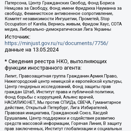
Патерсона, Центр Гражданских Свобод, Фонд Бориса
Немцова за Свободу, Фонд имени Фридриха Науманна за
свободу, Феминистское антивоенное сопротивление,
Комитет независимости Ингушетии, Прометей, Stop
Occupation of Karelia, Вернись живым, Фридом Хаус, СОТА
медиа, Либерально-демократическая Лига Украины
Источник:
https://minjust.gov.ru/ru/documents/7756/
данные на
13.05.2024
* Сведения реестра НКО, выполняющих
функции иностранного агента:
Лилит, Правозащитная группа Гражданин.Армия.Право,
Нижегородский центр немецкой и европейской культуры,
Центр гендерных исследований, Фонд защиты прав
граждан Штаб, Институт права и публичной политики,
Фонд борьбы с коррупцией, Альянс врачей,
НАСИЛИЮ.НЕТ, Мы против СПИДа, СВЕЧА, Гуманитарное
действие, Открытый Петербург, Лига Избирателей,
Правовая инициатива, Гражданский Союз, Хасдей
Ерушалаим, Центр поддержки и содействия развитию
средств массовой информации, Горячая Линия, В защиту
прав заключенных, Институт глобализации и социальных