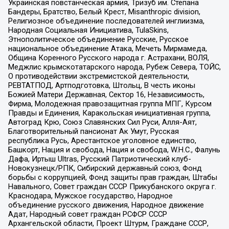
Украинская повстанческая армия, Тризуб им. Степана
Бандеры, Братство, Белый Крест, Misanthropic division,
Религиозное объединение последователей инглиизма,
Народная Социальная Инициатива, TulaSkins,
Этнополитическое объединение Русские, Русское
национальное объединение Атака, Мечеть Мирмамеда,
Община Коренного Русского народа г. Астрахани, ВОЛЯ,
Меджлис крымскотатарского народа, Рубеж Севера, ТОЙС,
О противодействии экстремистской деятельности,
РЕВТАТПОД, Артподготовка, Штольц, В честь иконы
Божией Матери Державная, Сектор 16, Независимость,
Фирма, Молодежная правозащитная группа МПГ, Курсом
Правды и Единения, Каракольская инициативная группа,
Автоград Крю, Союз Славянских Сил Руси, Алля-Аят,
Благотворительный пансионат Ак Умут, Русская
республика Русь, Арестантское уголовное единство,
Башкорт, Нация и свобода, Нация и свобода, W.H.С., Фалунь
Дафа, Иртыш Ultras, Русский Патриотический клуб-
Новокузнецк/РПК, Сибирский державный союз, Фонд
борьбы с коррупцией, Фонд защиты прав граждан, Штабы
Навального, Совет граждан СССР Прикубанского округа г.
Краснодара, Мужское государство, Народное
объединение русского движения, Народное движение
Адат, Народный совет граждан РСФСР СССР
Архангельской области, Проект Штурм, Граждане СССР,