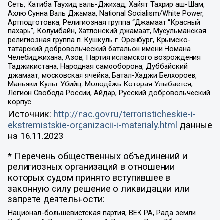
Сеть, Катиба Таухид валь-Джихад, Хайят Тахрир аш-Шам,
Ахлю Сунна Валь Джамаа, National Socialism/White Power,
Артподготовка, Религиозная группа “Джамаат “Красный
пахарь”, Колумбайн, Хатлонский джамаат, Мусульманская
религиозная группа п. Кушкуль г. Оренбург, Крымско-
татарский добровольческий батальон имени Номана
Челебиджихана, Азов, Партия исламского возрождения
Таджикистана, Народная самооборона, Дуббайский
джамаат, московская ячейка, Батал-Хаджи Белхороев,
Маньяки Культ Убийц, Молодёжь Которая Улыбается,
Легион Свобода России, Айдар, Русский добровольческий
корпус
Источник:
http://nac.gov.ru/terroristicheskie-i-
ekstremistskie-organizacii-i-materialy.html
данные
на
16.11.2023
* Перечень общественных объединений и
религиозных организаций в отношении
которых судом принято вступившее в
законную силу решение о ликвидации или
запрете деятельности:
Национал-большевистская партия, ВЕК РА, Рада земли