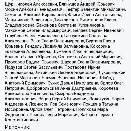
Щур Николай Алексеевич, Блинушов Андрей Юрьевич,
Мосин Алексей Геннадьевич, Гефтер Валентин Михайлович,
Симонов Алексей Кириллович, Флиге Ирина Анатольевна,
Мельникова Валентина Дмитриевна, Вититинова Елена
Владимировна, Баженова Светлана Куприяновна,
Максимов Сергей Владимирович, Беляев Сергей Иванович,
Голубева Елена Николаевна, Ганнушкина Светлана
Алексеевна, Закс Елена Владимировна, Буртина Елена
Юрьевна, Гендель Людмила Залмановна, Кокорина
Екатерина Алексеевна, Шуманов Илья Вячеславович,
Арапова Галина Юрьевна, Свечников Анатолий Мариевич,
Прохоров Вадим Юрьевич, Шахова Елена Владимировна,
Подузов Сергей Васильевич, Протасова Ирина
Вячеславовна, Литинский Леонид Борисович, Лукашевский
Сергей Маркович, Бахмин Вячеслав Иванович, Шабад
Анатолий Ефимович, Сухих Дарья Николаевна, Орлов Олег
Петрович, Добровольская Анна Дмитриевна, Королева
Александра Евгеньевна, Смирнов Владимир
Александрович, Вицин Сергей Ефимович, Золотухин Борис
Андреевич, Левинсон Лев Семенович, Локшина Татьяна
Иосифовна, Орлов Олег Петрович, Полякова Мара
Федоровна, Резник Генри Маркович, Захаров Герман
Константинович
Источник: