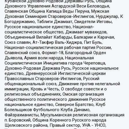
Кубанской Духовно Родовой Державы Русь, Община
Духовного Управления Асгардской Веси Беловодья,
Славянская Община Капища Веды Перуна, Мужская
Духовная Семинария Староверов-Инглингов, Нурджулар, К
Богодержавию, Таблиги Джамаат, Свидетели Иеговы,
Русское национальное единство, Национал-
социалистическое общество, Джамаат мувахидов,
Объединенный Вилайат Кабарды, Балкарии и Карачая,
Союз славян, Ат-Такфир Валь-Хиджра, Пит Буль,
Национал-социалистическая рабочая партия России,
Славянский союз, Формат-18, Благородный Орден
Дьявола, Армия воли народа, Национальная
Социалистическая Инициатива города Череповца,
Духовно-Родовая Держава Русь, Русское национальное
единство, Древнерусской Инглистической церкви
Православных Староверов-Инглингов, Русский
общенациональный союз, Движение против нелегальной
иммиграции, Кровь и Честь, О свободе совести и о
религиозных объединениях, Омская организация
общественного политического движения Русское
национальное единство, Северное Братство, Клуб
Болельщиков Футбольного Клуба Динамо,
Файзрахманисты, Мусульманская религиозная организация
п. Боровский, Община Коренного Русского народа
Щелковского района, Правый сектор, УНА - УНСО,