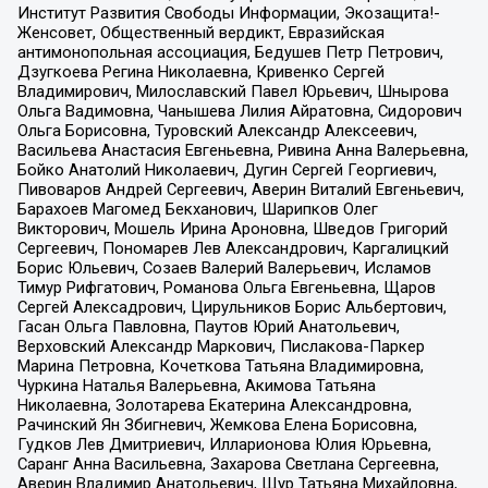
Институт Развития Свободы Информации, Экозащита!-
Женсовет, Общественный вердикт, Евразийская
антимонопольная ассоциация, Бедушев Петр Петрович,
Дзугкоева Регина Николаевна, Кривенко Сергей
Владимирович, Милославский Павел Юрьевич, Шнырова
Ольга Вадимовна, Чанышева Лилия Айратовна, Сидорович
Ольга Борисовна, Туровский Александр Алексеевич,
Васильева Анастасия Евгеньевна, Ривина Анна Валерьевна,
Бойко Анатолий Николаевич, Дугин Сергей Георгиевич,
Пивоваров Андрей Сергеевич, Аверин Виталий Евгеньевич,
Барахоев Магомед Бекханович, Шарипков Олег
Викторович, Мошель Ирина Ароновна, Шведов Григорий
Сергеевич, Пономарев Лев Александрович, Каргалицкий
Борис Юльевич, Созаев Валерий Валерьевич, Исламов
Тимур Рифгатович, Романова Ольга Евгеньевна, Щаров
Сергей Алексадрович, Цирульников Борис Альбертович,
Гасан Ольга Павловна, Паутов Юрий Анатольевич,
Верховский Александр Маркович, Пислакова-Паркер
Марина Петровна, Кочеткова Татьяна Владимировна,
Чуркина Наталья Валерьевна, Акимова Татьяна
Николаевна, Золотарева Екатерина Александровна,
Рачинский Ян Збигневич, Жемкова Елена Борисовна,
Гудков Лев Дмитриевич, Илларионова Юлия Юрьевна,
Саранг Анна Васильевна, Захарова Светлана Сергеевна,
Аверин Владимир Анатольевич, Щур Татьяна Михайловна,