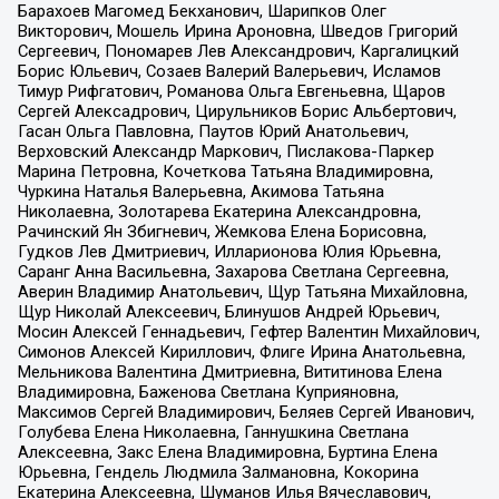
Барахоев Магомед Бекханович, Шарипков Олег
Викторович, Мошель Ирина Ароновна, Шведов Григорий
Сергеевич, Пономарев Лев Александрович, Каргалицкий
Борис Юльевич, Созаев Валерий Валерьевич, Исламов
Тимур Рифгатович, Романова Ольга Евгеньевна, Щаров
Сергей Алексадрович, Цирульников Борис Альбертович,
Гасан Ольга Павловна, Паутов Юрий Анатольевич,
Верховский Александр Маркович, Пислакова-Паркер
Марина Петровна, Кочеткова Татьяна Владимировна,
Чуркина Наталья Валерьевна, Акимова Татьяна
Николаевна, Золотарева Екатерина Александровна,
Рачинский Ян Збигневич, Жемкова Елена Борисовна,
Гудков Лев Дмитриевич, Илларионова Юлия Юрьевна,
Саранг Анна Васильевна, Захарова Светлана Сергеевна,
Аверин Владимир Анатольевич, Щур Татьяна Михайловна,
Щур Николай Алексеевич, Блинушов Андрей Юрьевич,
Мосин Алексей Геннадьевич, Гефтер Валентин Михайлович,
Симонов Алексей Кириллович, Флиге Ирина Анатольевна,
Мельникова Валентина Дмитриевна, Вититинова Елена
Владимировна, Баженова Светлана Куприяновна,
Максимов Сергей Владимирович, Беляев Сергей Иванович,
Голубева Елена Николаевна, Ганнушкина Светлана
Алексеевна, Закс Елена Владимировна, Буртина Елена
Юрьевна, Гендель Людмила Залмановна, Кокорина
Екатерина Алексеевна, Шуманов Илья Вячеславович,