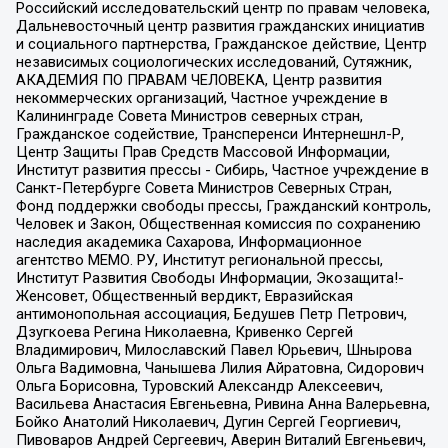
Российский исследовательский центр по правам человека,
Дальневосточный центр развития гражданских инициатив
и социального партнерства, Гражданское действие, Центр
независимых социологических исследований, Сутяжник,
АКАДЕМИЯ ПО ПРАВАМ ЧЕЛОВЕКА, Центр развития
некоммерческих организаций, Частное учреждение в
Калининграде Совета Министров северных стран,
Гражданское содействие, Трансперенси Интернешнл-Р,
Центр Защиты Прав Средств Массовой Информации,
Институт развития прессы - Сибирь, Частное учреждение в
Санкт-Петербурге Совета Министров Северных Стран,
Фонд поддержки свободы прессы, Гражданский контроль,
Человек и Закон, Общественная комиссия по сохранению
наследия академика Сахарова, Информационное
агентство МЕМО. РУ, Институт региональной прессы,
Институт Развития Свободы Информации, Экозащита!-
Женсовет, Общественный вердикт, Евразийская
антимонопольная ассоциация, Бедушев Петр Петрович,
Дзугкоева Регина Николаевна, Кривенко Сергей
Владимирович, Милославский Павел Юрьевич, Шнырова
Ольга Вадимовна, Чанышева Лилия Айратовна, Сидорович
Ольга Борисовна, Туровский Александр Алексеевич,
Васильева Анастасия Евгеньевна, Ривина Анна Валерьевна,
Бойко Анатолий Николаевич, Дугин Сергей Георгиевич,
Пивоваров Андрей Сергеевич, Аверин Виталий Евгеньевич,