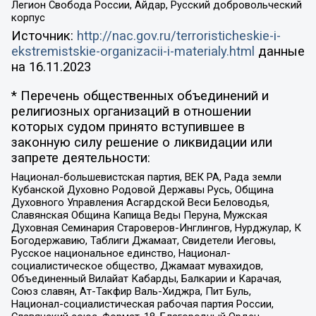
Легион Свобода России, Айдар, Русский добровольческий
корпус
Источник:
http://nac.gov.ru/terroristicheskie-i-
ekstremistskie-organizacii-i-materialy.html
данные
на
16.11.2023
* Перечень общественных объединений и
религиозных организаций в отношении
которых судом принято вступившее в
законную силу решение о ликвидации или
запрете деятельности:
Национал-большевистская партия, ВЕК РА, Рада земли
Кубанской Духовно Родовой Державы Русь, Община
Духовного Управления Асгардской Веси Беловодья,
Славянская Община Капища Веды Перуна, Мужская
Духовная Семинария Староверов-Инглингов, Нурджулар, К
Богодержавию, Таблиги Джамаат, Свидетели Иеговы,
Русское национальное единство, Национал-
социалистическое общество, Джамаат мувахидов,
Объединенный Вилайат Кабарды, Балкарии и Карачая,
Союз славян, Ат-Такфир Валь-Хиджра, Пит Буль,
Национал-социалистическая рабочая партия России,