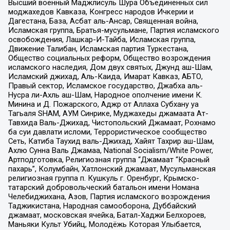
Высший военный Маджлисуль Шура Объединенных сил
моджахедов Кавказа, Конгресс народов Ичкерии и
Дагестана, База, Асбат аль-Ансар, Священная война,
Исламская группа, Братья-мусульмане, Партия исламского
освобождения, Лашкар-И-Тайба, Исламская группа,
Движение Талибан, Исламская партия Туркестана,
Общество социальных реформ, Общество возрождения
исламского наследия, Дом двух святых, Джунд аш-Шам,
Исламский джихад, Аль-Каида, Имарат Кавказ, АБТО,
Правый сектор, Исламское государство, Джабха аль-
Нусра ли-Ахль аш-Шам, Народное ополчение имени К.
Минина и Д. Пожарского, Аджр от Аллаха Субхану уа
Тагьаля SHAM, АУМ Синрике, Муджахеды джамаата Ат-
Тавхида Валь-Джихад, Чистопольский Джамаат, Рохнамо
ба суи давлати исломи, Террористическое сообщество
Сеть, Катиба Таухид валь-Джихад, Хайят Тахрир аш-Шам,
Ахлю Сунна Валь Джамаа, National Socialism/White Power,
Артподготовка, Религиозная группа “Джамаат “Красный
пахарь”, Колумбайн, Хатлонский джамаат, Мусульманская
религиозная группа п. Кушкуль г. Оренбург, Крымско-
татарский добровольческий батальон имени Номана
Челебиджихана, Азов, Партия исламского возрождения
Таджикистана, Народная самооборона, Дуббайский
джамаат, московская ячейка, Батал-Хаджи Белхороев,
Маньяки Культ Убийц, Молодёжь Которая Улыбается,