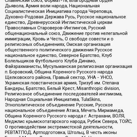
Славянский союз, Формат-18, Благородный Орден
Дьявола, Армия воли народа, Национальная
Социалистическая Инициатива города Череповца,
Духовно-Родовая Держава Русь, Русское национальное
единство, Древнерусской Инглистической церкви
Православных Староверов-Инглингов, Русский
общенациональный союз, Движение против нелегальной
иммиграции, Кровь и Честь, О свободе совести и о
религиозных объединениях, Омская организация
общественного политического движения Русское
национальное единство, Северное Братство, Клуб
Болельщиков Футбольного Клуба Динамо,
Файзрахманисты, Мусульманская религиозная организация
п. Боровский, Община Коренного Русского народа
Щелковского района, Правый сектор, УНА - УНСО,
Украинская повстанческая армия, Тризуб им. Степана
Бандеры, Братство, Белый Крест, Misanthropic division,
Религиозное объединение последователей инглиизма,
Народная Социальная Инициатива, TulaSkins,
Этнополитическое объединение Русские, Русское
национальное объединение Атака, Мечеть Мирмамеда,
Община Коренного Русского народа г. Астрахани, ВОЛЯ,
Меджлис крымскотатарского народа, Рубеж Севера, ТОЙС,
О противодействии экстремистской деятельности,
РЕВТАТПОД, Артподготовка, Штольц, В честь иконы