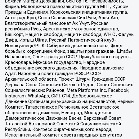
Божией Матери Державная, Сектор 16, Независимость,
Фирма, Молодежная правозащитная группа МПГ, Курсом
Правды и Единения, Каракольская инициативная группа,
Автоград Крю, Союз Славянских Сил Руси, Алля-Аят,
Благотворительный пансионат Ак Умут, Русская
республика Русь, Арестантское уголовное единство,
Башкорт, Нация и свобода, Нация и свобода, W.H.С., Фалунь
Дафа, Иртыш Ultras, Русский Патриотический клуб-
Новокузнецк/РПК, Сибирский державный союз, Фонд
борьбы с коррупцией, Фонд защиты прав граждан, Штабы
Навального, Совет граждан СССР Прикубанского округа г.
Краснодара, Мужское государство, Народное
объединение русского движения, Народное движение
Адат, Народный совет граждан РСФСР СССР
Архангельской области, Проект Штурм, Граждане СССР,
Держава Союз Советских Светлых Родов, Совет Советских
Социалистических Районов, Meta Platforms Inc, Facebook,
Instagram, WhatsApp, СИЧ-С14, Добровольческое
Движение Организации украинских националистов, Черный
Комитет, Татарстанское Региональное Всетатарское
общественное движение, Невоград, Молодежное
Демократическое Движение Весна, Верховный Совет
Татарской Автономной Советской Социалистической
Республики, Конгресс ойрат-калмыцкого народа,
Исполнительный комитет совета народных депутатов