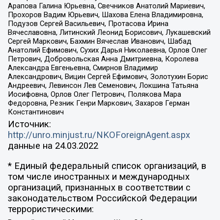
Арапова Галина Юрьевна, Свечников Анатолий Мариевич,
Прохоров Вадим Юрьевич, Шахова Елена Владимировна,
Подузов Сергей Васильевич, Протасова Ирина
Вячеславовна, Литинский Леонид Борисович, Лукашевский
Сергей Маркович, Бахмин Вячеслав Иванович, Шабад
Анатолий Ефимович, Сухих Дарья Николаевна, Орлов Олег
Петрович, Добровольская Анна Дмитриевна, Королева
Александра Евгеньевна, Смирнов Владимир
Александрович, Вицин Сергей Ефимович, Золотухин Борис
Андреевич, Левинсон Лев Семенович, Локшина Татьяна
Иосифовна, Орлов Олег Петрович, Полякова Мара
Федоровна, Резник Генри Маркович, Захаров Герман
Константинович
Источник:
http://unro.minjust.ru/NKOForeignAgent.aspx
данные на
24.03.2022
* Единый федеральный список организаций, в
том числе иностранных и международных
организаций, признанных в соответствии с
законодательством Российской Федерации
террористическими: