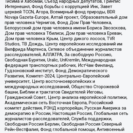
Тисима и Хабомаи, Съезд народных депутатов, Гринпис
Интернешнл, Фонд борьбы с коррупцией Инк, Завет
церквей TCCN, Агора, Всемирный фонд природы, BDR
Novaja Gazeta-Europe, Алтай проект, Образовательный дом
прав человека Чернигов, Фонд Дом Прав Человека,
Белорусский дом прав человека имени Бориса Звозскова,
Дом прав человека Тбилиси, Дом прав человека Ереван,
Дом прав человека Крым, Центр дикого лосося, TVR
Studios, ТВ Дождь, Центр европейских исследований им
Вилфрида Мартенса, Сетевое объединение журналистов
расследователей, АЛЛАТРА, За свободную Россию,
Свободная Бурятия, Uralic, UnKremlin, Международная
федерация транспортных рабочих, ИстЧам Финланд,
Гудзоновский институт, Фонд Демократического
Развития, Комитет-2024, Центрально-Европейский
университет, Центр восточноевропейских и
международных исследований, Общество Сторожевой
башни, Библии и трактатов Свидетелей Иеговы,
Гражданский Совет, Центр анализа европейской политики,
Академическая сеть Восточная Европа, Российский
комитет действия, РЭНД корпорейшн, Русская Америка за
демократию в России, Настоящая Россия, Глобальная сеть
журналистов-расследователей, Служба поддержки,
Свободная Россия Берлин, Свободная Россия Северный
Рейн-Вестфалия, Фонд глобальной помощи, Антивоенный