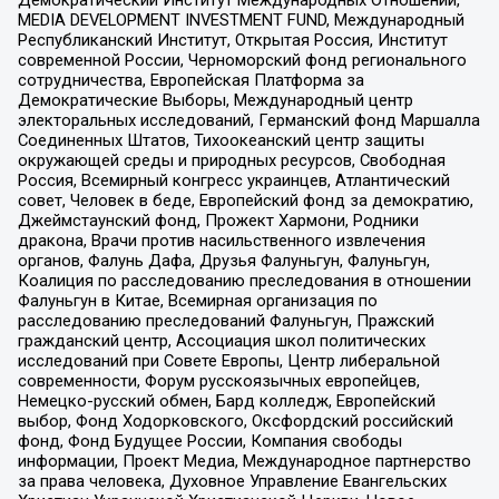
Демократический Институт Международных Отношений,
MEDIA DEVELOPMENT INVESTMENT FUND, Международный
Республиканский Институт, Открытая Россия, Институт
современной России, Черноморский фонд регионального
сотрудничества, Европейская Платформа за
Демократические Выборы, Международный центр
электоральных исследований, Германский фонд Маршалла
Соединенных Штатов, Тихоокеанский центр защиты
окружающей среды и природных ресурсов, Свободная
Россия, Всемирный конгресс украинцев, Атлантический
совет, Человек в беде, Европейский фонд за демократию,
Джеймстаунский фонд, Прожект Хармони, Родники
дракона, Врачи против насильственного извлечения
органов, Фалунь Дафа, Друзья Фалуньгун, Фалуньгун,
Коалиция по расследованию преследования в отношении
Фалуньгун в Китае, Всемирная организация по
расследованию преследований Фалуньгун, Пражский
гражданский центр, Ассоциация школ политических
исследований при Совете Европы, Центр либеральной
современности, Форум русскоязычных европейцев,
Немецко-русский обмен, Бард колледж, Европейский
выбор, Фонд Ходорковского, Оксфордский российский
фонд, Фонд Будущее России, Компания свободы
информации, Проект Медиа, Международное партнерство
за права человека, Духовное Управление Евангельских