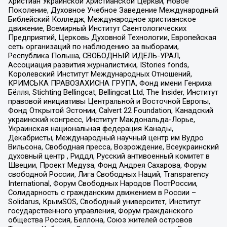
Христиан Украинской Христианской Церкви, Новое
Поколение, Духовное Учебное Заведение Международный
Библейский Колледж, Международное христианское
движение, Всемирный Институт Саентологических
Предприятий, Церковь Духовной Технологии, Европейская
сеть организаций по наблюдению за выборами,
Республика Польша, СВОБОДНЫЙ ИДЕЛЬ-УРАЛ,
Ассоциация развития журналистики, IStories fonds,
Королевский Институт Международных Отношений,
КРИМСЬКА ПРАВОЗАХИСНА ГРУПА, Фонд имени Генриха
Бёлля, Stichting Bellingcat, Bellingcat Ltd, The Insider, Институт
правовой инициативы Центральной и Восточной Европы,
Фонд Открытой Эстонии, Calvert 22 Foundation, Канадский
украинский конгресс, Институт Макдональда-Лорье,
Украинская национальная федерация Канады,
Декабристы, Международный научный центр им Вудро
Вильсона, Свободная пресса, Возрождение, Всеукраинский
духовный центр , Риддл, Русский антивоенный комитет в
Швеции, Проект Медуза, Фонд Андрея Сахарова, Форум
свободной России, Лига Свободных Наций, Transparеncy
International, Форум Свободных Народов ПостРоссии,
Солидарность с гражданским движением в России –
Solidarus, КрымSOS, Свободный университет, Институт
государственного управления, Форум гражданского
общества Россия, Беллона, Союз жителей островов