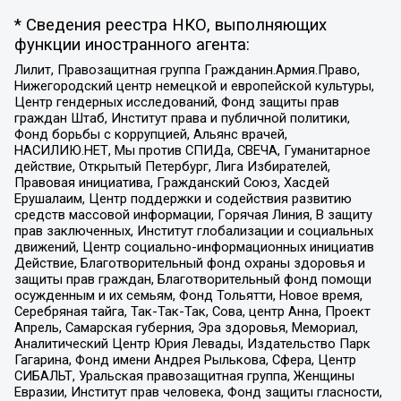
* Сведения реестра НКО, выполняющих
функции иностранного агента:
Лилит, Правозащитная группа Гражданин.Армия.Право,
Нижегородский центр немецкой и европейской культуры,
Центр гендерных исследований, Фонд защиты прав
граждан Штаб, Институт права и публичной политики,
Фонд борьбы с коррупцией, Альянс врачей,
НАСИЛИЮ.НЕТ, Мы против СПИДа, СВЕЧА, Гуманитарное
действие, Открытый Петербург, Лига Избирателей,
Правовая инициатива, Гражданский Союз, Хасдей
Ерушалаим, Центр поддержки и содействия развитию
средств массовой информации, Горячая Линия, В защиту
прав заключенных, Институт глобализации и социальных
движений, Центр социально-информационных инициатив
Действие, Благотворительный фонд охраны здоровья и
защиты прав граждан, Благотворительный фонд помощи
осужденным и их семьям, Фонд Тольятти, Новое время,
Серебряная тайга, Так-Так-Так, Сова, центр Анна, Проект
Апрель, Самарская губерния, Эра здоровья, Мемориал,
Аналитический Центр Юрия Левады, Издательство Парк
Гагарина, Фонд имени Андрея Рылькова, Сфера, Центр
СИБАЛЬТ, Уральская правозащитная группа, Женщины
Евразии, Институт прав человека, Фонд защиты гласности,