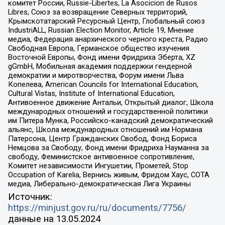
комитет России, Russie-Libertes, La Asocicion de Rusos
Libres, Союз за возвращение Северных территорий,
Крымскотатарский Ресурсный Центр, Глобальный союз
IndustriALL, Russian Election Monitor, Article 19, Мнение
медиа, Федерация анархического черного креста, Радио
Свободная Европа, Германское общество изучения
Восточной Европы, Фонд имени Фридриха Эберта, XZ
gGmbH, Мобильная академия поддержки гендерной
демократии и миротворчества, Форум имени Льва
Копелева, American Councils for International Education,
Cultural Vistas, Institute of International Education,
Антивоенное движение Антальи, Открытый диалог, Школа
международных отношений и государственной политики
им Питера Мунка, Российско-канадский демократический
альянс, Школа международных отношений им Нормана
Патерсона, Центр Гражданских Свобод, Фонд Бориса
Немцова за Свободу, Фонд имени Фридриха Науманна за
свободу, Феминистское антивоенное сопротивление,
Комитет независимости Ингушетии, Прометей, Stop
Occupation of Karelia, Вернись живым, Фридом Хаус, СОТА
медиа, Либерально-демократическая Лига Украины
Источник:
https://minjust.gov.ru/ru/documents/7756/
данные на
13.05.2024