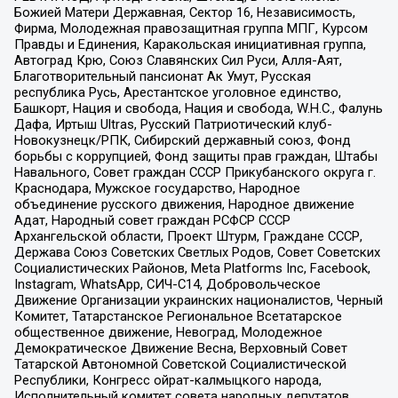
Божией Матери Державная, Сектор 16, Независимость,
Фирма, Молодежная правозащитная группа МПГ, Курсом
Правды и Единения, Каракольская инициативная группа,
Автоград Крю, Союз Славянских Сил Руси, Алля-Аят,
Благотворительный пансионат Ак Умут, Русская
республика Русь, Арестантское уголовное единство,
Башкорт, Нация и свобода, Нация и свобода, W.H.С., Фалунь
Дафа, Иртыш Ultras, Русский Патриотический клуб-
Новокузнецк/РПК, Сибирский державный союз, Фонд
борьбы с коррупцией, Фонд защиты прав граждан, Штабы
Навального, Совет граждан СССР Прикубанского округа г.
Краснодара, Мужское государство, Народное
объединение русского движения, Народное движение
Адат, Народный совет граждан РСФСР СССР
Архангельской области, Проект Штурм, Граждане СССР,
Держава Союз Советских Светлых Родов, Совет Советских
Социалистических Районов, Meta Platforms Inc, Facebook,
Instagram, WhatsApp, СИЧ-С14, Добровольческое
Движение Организации украинских националистов, Черный
Комитет, Татарстанское Региональное Всетатарское
общественное движение, Невоград, Молодежное
Демократическое Движение Весна, Верховный Совет
Татарской Автономной Советской Социалистической
Республики, Конгресс ойрат-калмыцкого народа,
Исполнительный комитет совета народных депутатов