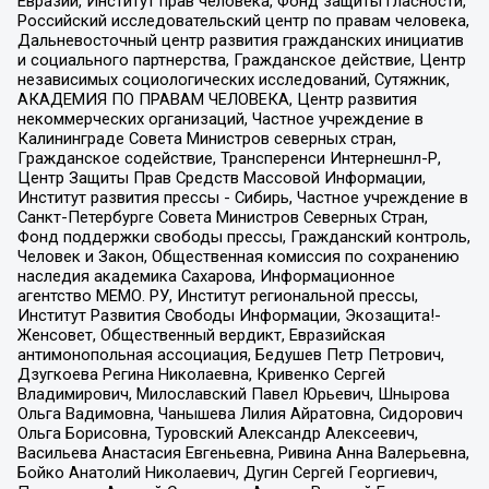
Евразии, Институт прав человека, Фонд защиты гласности,
Российский исследовательский центр по правам человека,
Дальневосточный центр развития гражданских инициатив
и социального партнерства, Гражданское действие, Центр
независимых социологических исследований, Сутяжник,
АКАДЕМИЯ ПО ПРАВАМ ЧЕЛОВЕКА, Центр развития
некоммерческих организаций, Частное учреждение в
Калининграде Совета Министров северных стран,
Гражданское содействие, Трансперенси Интернешнл-Р,
Центр Защиты Прав Средств Массовой Информации,
Институт развития прессы - Сибирь, Частное учреждение в
Санкт-Петербурге Совета Министров Северных Стран,
Фонд поддержки свободы прессы, Гражданский контроль,
Человек и Закон, Общественная комиссия по сохранению
наследия академика Сахарова, Информационное
агентство МЕМО. РУ, Институт региональной прессы,
Институт Развития Свободы Информации, Экозащита!-
Женсовет, Общественный вердикт, Евразийская
антимонопольная ассоциация, Бедушев Петр Петрович,
Дзугкоева Регина Николаевна, Кривенко Сергей
Владимирович, Милославский Павел Юрьевич, Шнырова
Ольга Вадимовна, Чанышева Лилия Айратовна, Сидорович
Ольга Борисовна, Туровский Александр Алексеевич,
Васильева Анастасия Евгеньевна, Ривина Анна Валерьевна,
Бойко Анатолий Николаевич, Дугин Сергей Георгиевич,