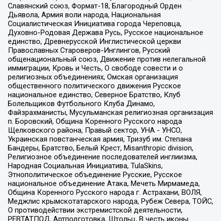
Славянский союз, Формат-18, Благородный Орден
Дьявола, Армия воли народа, Национальная
Социалистическая Инициатива города Череповца,
Духовно-Родовая Держава Русь, Русское национальное
единство, Древнерусской Инглистической церкви
Православных Староверов-Инглингов, Русский
общенациональный союз, Движение против нелегальной
иммиграции, Кровь и Честь, О свободе совести и о
религиозных объединениях, Омская организация
общественного политического движения Русское
национальное единство, Северное Братство, Клуб
Болельщиков Футбольного Клуба Динамо,
Файзрахманисты, Мусульманская религиозная организация
п. Боровский, Община Коренного Русского народа
Щелковского района, Правый сектор, УНА - УНСО,
Украинская повстанческая армия, Тризуб им. Степана
Бандеры, Братство, Белый Крест, Misanthropic division,
Религиозное объединение последователей инглиизма,
Народная Социальная Инициатива, TulaSkins,
Этнополитическое объединение Русские, Русское
национальное объединение Атака, Мечеть Мирмамеда,
Община Коренного Русского народа г. Астрахани, ВОЛЯ,
Меджлис крымскотатарского народа, Рубеж Севера, ТОЙС,
О противодействии экстремистской деятельности,
РЕВТАТПОД, Артподготовка, Штольц, В честь иконы