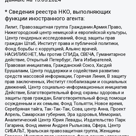
* Сведения реестра НКО, выполняющих
функции иностранного агента:
Лилит, Правозащитная группа Гражданин.Армия.Право,
Нижегородский центр немецкой и европейской культуры,
Центр гендерных исследований, Фонд защиты прав
граждан Штаб, Институт права и публичной политики,
Фонд борьбы с коррупцией, Альянс врачей,
НАСИЛИЮ.НЕТ, Мы против СПИДа, СВЕЧА, Гуманитарное
действие, Открытый Петербург, Лига Избирателей,
Правовая инициатива, Гражданский Союз, Хасдей
Ерушалаим, Центр поддержки и содействия развитию
средств массовой информации, Горячая Линия, В защиту
прав заключенных, Институт глобализации и социальных
движений, Центр социально-информационных инициатив
Действие, Благотворительный фонд охраны здоровья и
защиты прав граждан, Благотворительный фонд помощи
осужденным и их семьям, Фонд Тольятти, Новое время,
Серебряная тайга, Так-Так-Так, Сова, центр Анна, Проект
Апрель, Самарская губерния, Эра здоровья, Мемориал,
Аналитический Центр Юрия Левады, Издательство Парк
Гагарина, Фонд имени Андрея Рылькова, Сфера, Центр
СИБАЛЬТ, Уральская правозащитная группа, Женщины