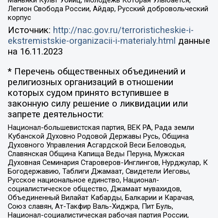
Маньяки Культ Убийц, Молодёжь Которая Улыбается,
Легион Свобода России, Айдар, Русский добровольческий
корпус
Источник:
http://nac.gov.ru/terroristicheskie-i-
ekstremistskie-organizacii-i-materialy.html
данные
на
16.11.2023
* Перечень общественных объединений и
религиозных организаций в отношении
которых судом принято вступившее в
законную силу решение о ликвидации или
запрете деятельности:
Национал-большевистская партия, ВЕК РА, Рада земли
Кубанской Духовно Родовой Державы Русь, Община
Духовного Управления Асгардской Веси Беловодья,
Славянская Община Капища Веды Перуна, Мужская
Духовная Семинария Староверов-Инглингов, Нурджулар, К
Богодержавию, Таблиги Джамаат, Свидетели Иеговы,
Русское национальное единство, Национал-
социалистическое общество, Джамаат мувахидов,
Объединенный Вилайат Кабарды, Балкарии и Карачая,
Союз славян, Ат-Такфир Валь-Хиджра, Пит Буль,
Национал-социалистическая рабочая партия России,