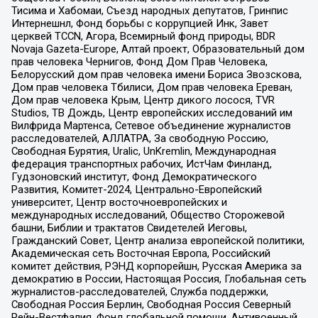
Тисима и Хабомаи, Съезд народных депутатов, Гринпис
Интернешнл, Фонд борьбы с коррупцией Инк, Завет
церквей TCCN, Агора, Всемирный фонд природы, BDR
Novaja Gazeta-Europe, Алтай проект, Образовательный дом
прав человека Чернигов, Фонд Дом Прав Человека,
Белорусский дом прав человека имени Бориса Звозскова,
Дом прав человека Тбилиси, Дом прав человека Ереван,
Дом прав человека Крым, Центр дикого лосося, TVR
Studios, ТВ Дождь, Центр европейских исследований им
Вилфрида Мартенса, Сетевое объединение журналистов
расследователей, АЛЛАТРА, За свободную Россию,
Свободная Бурятия, Uralic, UnKremlin, Международная
федерация транспортных рабочих, ИстЧам Финланд,
Гудзоновский институт, Фонд Демократического
Развития, Комитет-2024, Центрально-Европейский
университет, Центр восточноевропейских и
международных исследований, Общество Сторожевой
башни, Библии и трактатов Свидетелей Иеговы,
Гражданский Совет, Центр анализа европейской политики,
Академическая сеть Восточная Европа, Российский
комитет действия, РЭНД корпорейшн, Русская Америка за
демократию в России, Настоящая Россия, Глобальная сеть
журналистов-расследователей, Служба поддержки,
Свободная Россия Берлин, Свободная Россия Северный
Рейн-Вестфалия, Фонд глобальной помощи, Антивоенный