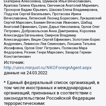
Екатерина Алексеевна, Шуманов Илья Вячеславович,
Арапова Галина Юрьевна, Свечников Анатолий Мариевич,
Прохоров Вадим Юрьевич, Шахова Елена Владимировна,
Подузов Сергей Васильевич, Протасова Ирина
Вячеславовна, Литинский Леонид Борисович, Лукашевский
Сергей Маркович, Бахмин Вячеслав Иванович, Шабад
Анатолий Ефимович, Сухих Дарья Николаевна, Орлов Олег
Петрович, Добровольская Анна Дмитриевна, Королева
Александра Евгеньевна, Смирнов Владимир
Александрович, Вицин Сергей Ефимович, Золотухин Борис
Андреевич, Левинсон Лев Семенович, Локшина Татьяна
Иосифовна, Орлов Олег Петрович, Полякова Мара
Федоровна, Резник Генри Маркович, Захаров Герман
Константинович
Источник:
http://unro.minjust.ru/NKOForeignAgent.aspx
данные на
24.03.2022
* Единый федеральный список организаций, в
том числе иностранных и международных
организаций, признанных в соответствии с
законодательством Российской Федерации
террористическими: