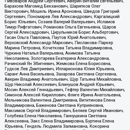
Пивоваров Андрей Сергеевич, Аверин Виталий Евгеньевич,
Барахоев Магомед Бекханович, Шарипков Олег
Викторович, Мошель Ирина Ароновна, Шведов Григорий
Сергеевич, Пономарев Лев Александрович, Каргалицкий
Борис Юльевич, Созаев Валерий Валерьевич, Исламов
Тимур Рифгатович, Романова Ольга Евгеньевна, Щаров
Сергей Алексадрович, Цирульников Борис Альбертович,
Гасан Ольга Павловна, Паутов Юрий Анатольевич,
Верховский Александр Маркович, Пислакова-Паркер
Марина Петровна, Кочеткова Татьяна Владимировна,
Чуркина Наталья Валерьевна, Акимова Татьяна
Николаевна, Золотарева Екатерина Александровна,
Рачинский Ян Збигневич, Жемкова Елена Борисовна,
Гудков Лев Дмитриевич, Илларионова Юлия Юрьевна,
Саранг Анна Васильевна, Захарова Светлана Сергеевна,
Аверин Владимир Анатольевич, Щур Татьяна Михайловна,
Щур Николай Алексеевич, Блинушов Андрей Юрьевич,
Мосин Алексей Геннадьевич, Гефтер Валентин Михайлович,
Симонов Алексей Кириллович, Флиге Ирина Анатольевна,
Мельникова Валентина Дмитриевна, Вититинова Елена
Владимировна, Баженова Светлана Куприяновна,
Максимов Сергей Владимирович, Беляев Сергей Иванович,
Голубева Елена Николаевна, Ганнушкина Светлана
Алексеевна, Закс Елена Владимировна, Буртина Елена
Юрьевна, Гендель Людмила Залмановна, Кокорина