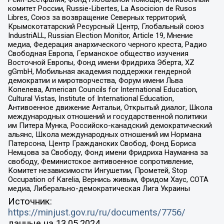
комитет России, Russie-Libertes, La Asocicion de Rusos
Libres, Союз за возвращение Северных территорий,
Крымскотатарский Ресурсный Центр, Глобальный союз
IndustriALL, Russian Election Monitor, Article 19, Мнение
медиа, Федерация анархического черного креста, Радио
Свободная Европа, Германское общество изучения
Восточной Европы, Фонд имени Фридриха Эберта, XZ
gGmbH, Мобильная академия поддержки гендерной
демократии и миротворчества, Форум имени Льва
Копелева, American Councils for International Education,
Cultural Vistas, Institute of International Education,
Антивоенное движение Антальи, Открытый диалог, Школа
международных отношений и государственной политики
им Питера Мунка, Российско-канадский демократический
альянс, Школа международных отношений им Нормана
Патерсона, Центр Гражданских Свобод, Фонд Бориса
Немцова за Свободу, Фонд имени Фридриха Науманна за
свободу, Феминистское антивоенное сопротивление,
Комитет независимости Ингушетии, Прометей, Stop
Occupation of Karelia, Вернись живым, Фридом Хаус, СОТА
медиа, Либерально-демократическая Лига Украины
Источник:
https://minjust.gov.ru/ru/documents/7756/
данные на
13.05.2024