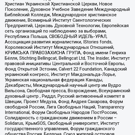
Христиан Украинской Христианской Церкви, Новое
Поколение, Духовное Учебное Заведение Международный
Библейский Колледж, Международное христианское
движение, Всемирный Институт Саентологических
Предприятий, Церковь Духовной Технологии, Европейская
сеть организаций по наблюдению за выборами,
Республика Польша, СВОБОДНЫЙ ИДЕЛЬ-УРАЛ,
Ассоциация развития журналистики, IStories fonds,
Королевский Институт Международных Отношений,
КРИМСЬКА ПРАВОЗАХИСНА ГРУПА, Фонд имени Генриха
Бёлля, Stichting Bellingcat, Bellingcat Ltd, The Insider, Институт
правовой инициативы Центральной и Восточной Европы,
Фонд Открытой Эстонии, Calvert 22 Foundation, Канадский
украинский конгресс, Институт Макдональда-Лорье,
Украинская национальная федерация Канады,
Декабристы, Международный научный центр им Вудро
Вильсона, Свободная пресса, Возрождение, Всеукраинский
духовный центр , Риддл, Русский антивоенный комитет в
Швеции, Проект Медуза, Фонд Андрея Сахарова, Форум
свободной России, Лига Свободных Наций, Transparеncy
International, Форум Свободных Народов ПостРоссии,
Солидарность с гражданским движением в России –
Solidarus, КрымSOS, Свободный университет, Институт
государственного управления, Форум гражданского
общества Россия, Беллона, Союз жителей островов