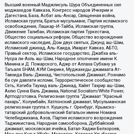
Высший военный Маджлисуль Шура Объединенных сил
моджахедов Кавказа, Конгресс народов Ичкерии и
Дагестана, База, Асбат аль-Ансар, Священная война,
Исламская группа, Братья-мусульмане, Партия исламского
освобождения, Лашкар-И-Тайба, Исламская группа,
Движение Талибан, Исламская партия Туркестана,
Общество социальных реформ, Общество возрождения
исламского наследия, Дом двух святых, Джунд аш-Шам,
Исламский джихад, Аль-Каида, Имарат Кавказ, АБТО,
Правый сектор, Исламское государство, Джабха аль-
Нусра ли-Ахль аш-Шам, Народное ополчение имени К.
Минина и Д. Пожарского, Аджр от Аллаха Субхану уа
Тагьаля SHAM, АУМ Синрике, Муджахеды джамаата Ат-
Тавхида Валь-Джихад, Чистопольский Джамаат, Рохнамо
ба суи давлати исломи, Террористическое сообщество
Сеть, Катиба Таухид валь-Джихад, Хайят Тахрир аш-Шам,
Ахлю Сунна Валь Джамаа, National Socialism/White Power,
Артподготовка, Религиозная группа “Джамаат “Красный
пахарь”, Колумбайн, Хатлонский джамаат, Мусульманская
религиозная группа п. Кушкуль г. Оренбург, Крымско-
татарский добровольческий батальон имени Номана
Челебиджихана, Азов, Партия исламского возрождения
Таджикистана, Народная самооборона, Дуббайский
джамаат, московская ячейка, Батал-Хаджи Белхороев,