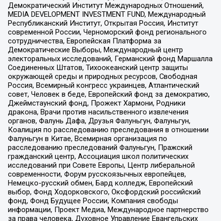
Демократический Институт Международных Отношений,
MEDIA DEVELOPMENT INVESTMENT FUND, Международный
Республиканский Институт, Открытая Россия, Институт
современной России, Черноморский фонд регионального
сотрудничества, Европейская Платформа за
Демократические Выборы, Международный центр
электоральных исследований, Германский фонд Маршалла
Соединенных Штатов, Тихоокеанский центр защиты
окружающей среды и природных ресурсов, Свободная
Россия, Всемирный конгресс украинцев, Атлантический
совет, Человек в беде, Европейский фонд за демократию,
Джеймстаунский фонд, Прожект Хармони, Родники
дракона, Врачи против насильственного извлечения
органов, Фалунь Дафа, Друзья Фалуньгун, Фалуньгун,
Коалиция по расследованию преследования в отношении
Фалуньгун в Китае, Всемирная организация по
расследованию преследований Фалуньгун, Пражский
гражданский центр, Ассоциация школ политических
исследований при Совете Европы, Центр либеральной
современности, Форум русскоязычных европейцев,
Немецко-русский обмен, Бард колледж, Европейский
выбор, Фонд Ходорковского, Оксфордский российский
фонд, Фонд Будущее России, Компания свободы
информации, Проект Медиа, Международное партнерство
за права человека, Духовное Управление Евангельских