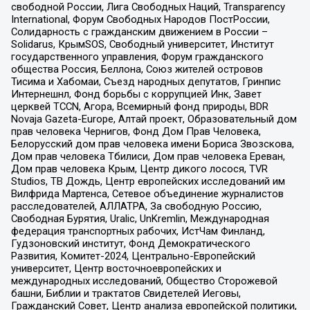
свободной России, Лига Свободных Наций, Transparеncy
International, Форум Свободных Народов ПостРоссии,
Солидарность с гражданским движением в России –
Solidarus, КрымSOS, Свободный университет, Институт
государственного управления, Форум гражданского
общества Россия, Беллона, Союз жителей островов
Тисима и Хабомаи, Съезд народных депутатов, Гринпис
Интернешнл, Фонд борьбы с коррупцией Инк, Завет
церквей TCCN, Агора, Всемирный фонд природы, BDR
Novaja Gazeta-Europe, Алтай проект, Образовательный дом
прав человека Чернигов, Фонд Дом Прав Человека,
Белорусский дом прав человека имени Бориса Звозскова,
Дом прав человека Тбилиси, Дом прав человека Ереван,
Дом прав человека Крым, Центр дикого лосося, TVR
Studios, ТВ Дождь, Центр европейских исследований им
Вилфрида Мартенса, Сетевое объединение журналистов
расследователей, АЛЛАТРА, За свободную Россию,
Свободная Бурятия, Uralic, UnKremlin, Международная
федерация транспортных рабочих, ИстЧам Финланд,
Гудзоновский институт, Фонд Демократического
Развития, Комитет-2024, Центрально-Европейский
университет, Центр восточноевропейских и
международных исследований, Общество Сторожевой
башни, Библии и трактатов Свидетелей Иеговы,
Гражданский Совет, Центр анализа европейской политики,