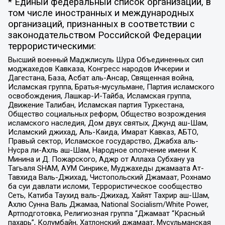
* Единый федеральный список организаций, в
том числе иностранных и международных
организаций, признанных в соответствии с
законодательством Российской Федерации
террористическими:
Высший военный Маджлисуль Шура Объединенных сил
моджахедов Кавказа, Конгресс народов Ичкерии и
Дагестана, База, Асбат аль-Ансар, Священная война,
Исламская группа, Братья-мусульмане, Партия исламского
освобождения, Лашкар-И-Тайба, Исламская группа,
Движение Талибан, Исламская партия Туркестана,
Общество социальных реформ, Общество возрождения
исламского наследия, Дом двух святых, Джунд аш-Шам,
Исламский джихад, Аль-Каида, Имарат Кавказ, АБТО,
Правый сектор, Исламское государство, Джабха аль-
Нусра ли-Ахль аш-Шам, Народное ополчение имени К.
Минина и Д. Пожарского, Аджр от Аллаха Субхану уа
Тагьаля SHAM, АУМ Синрике, Муджахеды джамаата Ат-
Тавхида Валь-Джихад, Чистопольский Джамаат, Рохнамо
ба суи давлати исломи, Террористическое сообщество
Сеть, Катиба Таухид валь-Джихад, Хайят Тахрир аш-Шам,
Ахлю Сунна Валь Джамаа, National Socialism/White Power,
Артподготовка, Религиозная группа “Джамаат “Красный
пахарь”, Колумбайн, Хатлонский джамаат, Мусульманская