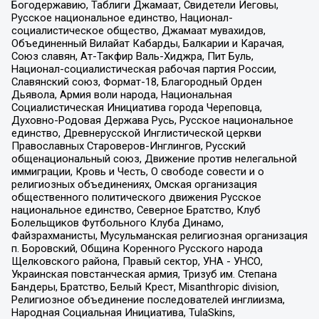
Богодержавию, Таблиги Джамаат, Свидетели Иеговы,
Русское национальное единство, Национал-
социалистическое общество, Джамаат мувахидов,
Объединенный Вилайат Кабарды, Балкарии и Карачая,
Союз славян, Ат-Такфир Валь-Хиджра, Пит Буль,
Национал-социалистическая рабочая партия России,
Славянский союз, Формат-18, Благородный Орден
Дьявола, Армия воли народа, Национальная
Социалистическая Инициатива города Череповца,
Духовно-Родовая Держава Русь, Русское национальное
единство, Древнерусской Инглистической церкви
Православных Староверов-Инглингов, Русский
общенациональный союз, Движение против нелегальной
иммиграции, Кровь и Честь, О свободе совести и о
религиозных объединениях, Омская организация
общественного политического движения Русское
национальное единство, Северное Братство, Клуб
Болельщиков Футбольного Клуба Динамо,
Файзрахманисты, Мусульманская религиозная организация
п. Боровский, Община Коренного Русского народа
Щелковского района, Правый сектор, УНА - УНСО,
Украинская повстанческая армия, Тризуб им. Степана
Бандеры, Братство, Белый Крест, Misanthropic division,
Религиозное объединение последователей инглиизма,
Народная Социальная Инициатива, TulaSkins,