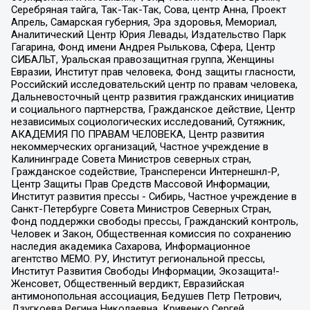
Серебряная тайга, Так-Так-Так, Сова, центр Анна, Проект
Апрель, Самарская губерния, Эра здоровья, Мемориал,
Аналитический Центр Юрия Левады, Издательство Парк
Гагарина, Фонд имени Андрея Рылькова, Сфера, Центр
СИБАЛЬТ, Уральская правозащитная группа, Женщины
Евразии, Институт прав человека, Фонд защиты гласности,
Российский исследовательский центр по правам человека,
Дальневосточный центр развития гражданских инициатив
и социального партнерства, Гражданское действие, Центр
независимых социологических исследований, Сутяжник,
АКАДЕМИЯ ПО ПРАВАМ ЧЕЛОВЕКА, Центр развития
некоммерческих организаций, Частное учреждение в
Калининграде Совета Министров северных стран,
Гражданское содействие, Трансперенси Интернешнл-Р,
Центр Защиты Прав Средств Массовой Информации,
Институт развития прессы - Сибирь, Частное учреждение в
Санкт-Петербурге Совета Министров Северных Стран,
Фонд поддержки свободы прессы, Гражданский контроль,
Человек и Закон, Общественная комиссия по сохранению
наследия академика Сахарова, Информационное
агентство МЕМО. РУ, Институт региональной прессы,
Институт Развития Свободы Информации, Экозащита!-
Женсовет, Общественный вердикт, Евразийская
антимонопольная ассоциация, Бедушев Петр Петрович,
Дзугкоева Регина Николаевна, Кривенко Сергей