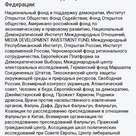
Федерации:
Национальный фонд в поддержку демократии, Институт
Открытое Общество Фонд Содействия, Фонд Открытое
общество, Американо-российский фонд по
экономическому и правовому развитию, Национальный
Демократический Институт Международных Отношений,
MEDIA DEVELOPMENT INVESTMENT FUND, Международный
Республиканский Институт, Открытая Россия, Институт
современной России, Черноморский фонд регионального
сотрудничества, Европейская Платформа за
Демократические Выборы, Международный центр
электоральных исследований, Германский фонд Маршалла
Соединенных Штатов, Тихоокеанский центр защиты
окружающей среды и природных ресурсов, Свободная
Россия, Всемирный конгресс украинцев, Атлантический
совет, Человек в беде, Европейский фонд за демократию,
Джеймстаунский фонд, Прожект Хармони, Родники
дракона, Врачи против насильственного извлечения
органов, Фалунь Дафа, Друзья Фалуньгун, Фалуньгун,
Коалиция по расследованию преследования в отношении
Фалуньгун в Китае, Всемирная организация по
расследованию преследований Фалуньгун, Пражский
гражданский центр, Ассоциация школ политических
исследований при Совете Европы, Центр либеральной