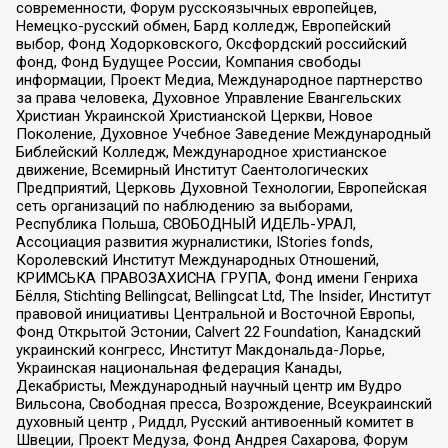
современности, Форум русскоязычных европейцев,
Немецко-русский обмен, Бард колледж, Европейский
выбор, Фонд Ходорковского, Оксфордский российский
фонд, Фонд Будущее России, Компания свободы
информации, Проект Медиа, Международное партнерство
за права человека, Духовное Управление Евангельских
Христиан Украинской Христианской Церкви, Новое
Поколение, Духовное Учебное Заведение Международный
Библейский Колледж, Международное христианское
движение, Всемирный Институт Саентологических
Предприятий, Церковь Духовной Технологии, Европейская
сеть организаций по наблюдению за выборами,
Республика Польша, СВОБОДНЫЙ ИДЕЛЬ-УРАЛ,
Ассоциация развития журналистики, IStories fonds,
Королевский Институт Международных Отношений,
КРИМСЬКА ПРАВОЗАХИСНА ГРУПА, Фонд имени Генриха
Бёлля, Stichting Bellingcat, Bellingcat Ltd, The Insider, Институт
правовой инициативы Центральной и Восточной Европы,
Фонд Открытой Эстонии, Calvert 22 Foundation, Канадский
украинский конгресс, Институт Макдональда-Лорье,
Украинская национальная федерация Канады,
Декабристы, Международный научный центр им Вудро
Вильсона, Свободная пресса, Возрождение, Всеукраинский
духовный центр , Риддл, Русский антивоенный комитет в
Швеции, Проект Медуза, Фонд Андрея Сахарова, Форум