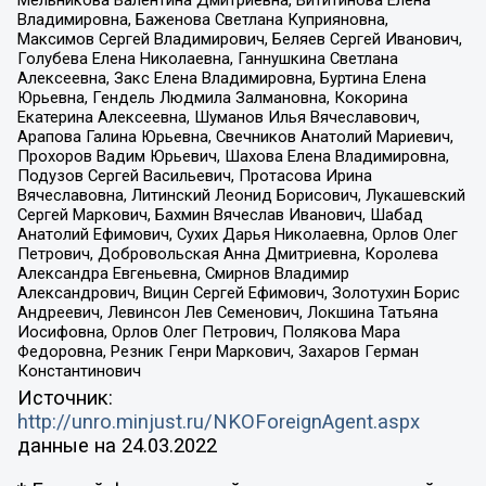
Владимировна, Баженова Светлана Куприяновна,
Максимов Сергей Владимирович, Беляев Сергей Иванович,
Голубева Елена Николаевна, Ганнушкина Светлана
Алексеевна, Закс Елена Владимировна, Буртина Елена
Юрьевна, Гендель Людмила Залмановна, Кокорина
Екатерина Алексеевна, Шуманов Илья Вячеславович,
Арапова Галина Юрьевна, Свечников Анатолий Мариевич,
Прохоров Вадим Юрьевич, Шахова Елена Владимировна,
Подузов Сергей Васильевич, Протасова Ирина
Вячеславовна, Литинский Леонид Борисович, Лукашевский
Сергей Маркович, Бахмин Вячеслав Иванович, Шабад
Анатолий Ефимович, Сухих Дарья Николаевна, Орлов Олег
Петрович, Добровольская Анна Дмитриевна, Королева
Александра Евгеньевна, Смирнов Владимир
Александрович, Вицин Сергей Ефимович, Золотухин Борис
Андреевич, Левинсон Лев Семенович, Локшина Татьяна
Иосифовна, Орлов Олег Петрович, Полякова Мара
Федоровна, Резник Генри Маркович, Захаров Герман
Константинович
Источник:
http://unro.minjust.ru/NKOForeignAgent.aspx
данные на
24.03.2022