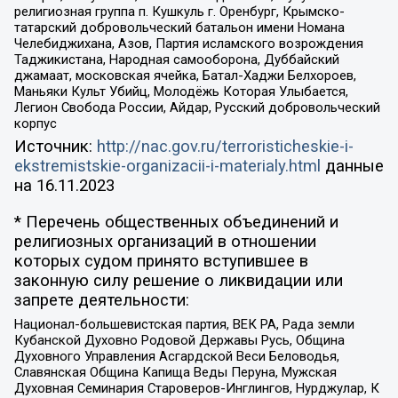
религиозная группа п. Кушкуль г. Оренбург, Крымско-
татарский добровольческий батальон имени Номана
Челебиджихана, Азов, Партия исламского возрождения
Таджикистана, Народная самооборона, Дуббайский
джамаат, московская ячейка, Батал-Хаджи Белхороев,
Маньяки Культ Убийц, Молодёжь Которая Улыбается,
Легион Свобода России, Айдар, Русский добровольческий
корпус
Источник:
http://nac.gov.ru/terroristicheskie-i-
ekstremistskie-organizacii-i-materialy.html
данные
на
16.11.2023
* Перечень общественных объединений и
религиозных организаций в отношении
которых судом принято вступившее в
законную силу решение о ликвидации или
запрете деятельности:
Национал-большевистская партия, ВЕК РА, Рада земли
Кубанской Духовно Родовой Державы Русь, Община
Духовного Управления Асгардской Веси Беловодья,
Славянская Община Капища Веды Перуна, Мужская
Духовная Семинария Староверов-Инглингов, Нурджулар, К