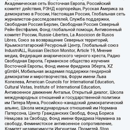
Академическая сеть Восточная Европа, Российский
комитет действия, РЭНД корпорейшн, Русская Америка за
демократию в России, Настоящая Россия, Глобальная сеть
журналистов-расследователей, Служба поддержки,
Свободная Россия Берлин, Свободная Россия Северный
Рейн-Вестфалия, Фонд глобальной помощи, Антивоенный
комитет России, Russie-Libertes, La Asocicion de Rusos
Libres, Союз за возвращение Северных территорий,
Крымскотатарский Ресурсный Центр, Глобальный союз
IndustriALL, Russian Election Monitor, Article 19, Мнение
медиа, Федерация анархического черного креста, Радио
Свободная Европа, Германское общество изучения
Восточной Европы, Фонд имени Фридриха Эберта, XZ
gGmbH, Мобильная академия поддержки гендерной
демократии и миротворчества, Форум имени Льва
Копелева, American Councils for International Education,
Cultural Vistas, Institute of International Education,
Антивоенное движение Антальи, Открытый диалог, Школа
международных отношений и государственной политики
им Питера Мунка, Российско-канадский демократический
альянс, Школа международных отношений им Нормана
Патерсона, Центр Гражданских Свобод, Фонд Бориса
Немцова за Свободу, Фонд имени Фридриха Науманна за
свободу, Феминистское антивоенное сопротивление,
Комитет независимости Ингушетии, Прометей, Stop