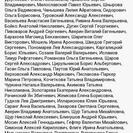
Владимирович, Милославский Павел Юрьевич, Шнырова
Ольга Вадимовна, Чанышева Лилия Айратовна, Сидорович
Ольга Борисовна, Туровский Александр Алексеевич,
Васильева Анастасия Евгеньевна, Ривина Анна Валерьевна,
Бойко Анатолий Николаевич, Дугин Сергей Георгиевич,
Пивоваров Андрей Сергеевич, Аверин Виталий Евгеньевич,
Барахоев Магомед Бекханович, Шарипков Олег
Викторович, Мошель Ирина Ароновна, Шведов Григорий
Сергеевич, Пономарев Лев Александрович, Каргалицкий
Борис Юльевич, Созаев Валерий Валерьевич, Исламов
Тимур Рифгатович, Романова Ольга Евгеньевна, Щаров
Сергей Алексадрович, Цирульников Борис Альбертович,
Гасан Ольга Павловна, Паутов Юрий Анатольевич,
Верховский Александр Маркович, Пислакова-Паркер
Марина Петровна, Кочеткова Татьяна Владимировна,
Чуркина Наталья Валерьевна, Акимова Татьяна
Николаевна, Золотарева Екатерина Александровна,
Рачинский Ян Збигневич, Жемкова Елена Борисовна,
Гудков Лев Дмитриевич, Илларионова Юлия Юрьевна,
Саранг Анна Васильевна, Захарова Светлана Сергеевна,
Аверин Владимир Анатольевич, Щур Татьяна Михайловна,
Щур Николай Алексеевич, Блинушов Андрей Юрьевич,
Мосин Алексей Геннадьевич, Гефтер Валентин Михайлович,
Симонов Алексей Кириллович, Флиге Ирина Анатольевна,
Мельникова Валентина Дмитриевна, Вититинова Елена