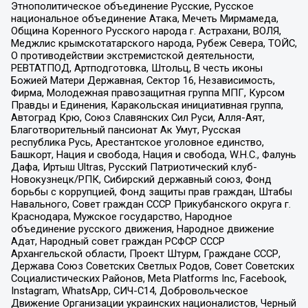
Этнополитическое объединение Русские, Русское
национальное объединение Атака, Мечеть Мирмамеда,
Община Коренного Русского народа г. Астрахани, ВОЛЯ,
Меджлис крымскотатарского народа, Рубеж Севера, ТОЙС,
О противодействии экстремистской деятельности,
РЕВТАТПОД, Артподготовка, Штольц, В честь иконы
Божией Матери Державная, Сектор 16, Независимость,
Фирма, Молодежная правозащитная группа МПГ, Курсом
Правды и Единения, Каракольская инициативная группа,
Автоград Крю, Союз Славянских Сил Руси, Алля-Аят,
Благотворительный пансионат Ак Умут, Русская
республика Русь, Арестантское уголовное единство,
Башкорт, Нация и свобода, Нация и свобода, W.H.С., Фалунь
Дафа, Иртыш Ultras, Русский Патриотический клуб-
Новокузнецк/РПК, Сибирский державный союз, Фонд
борьбы с коррупцией, Фонд защиты прав граждан, Штабы
Навального, Совет граждан СССР Прикубанского округа г.
Краснодара, Мужское государство, Народное
объединение русского движения, Народное движение
Адат, Народный совет граждан РСФСР СССР
Архангельской области, Проект Штурм, Граждане СССР,
Держава Союз Советских Светлых Родов, Совет Советских
Социалистических Районов, Meta Platforms Inc, Facebook,
Instagram, WhatsApp, СИЧ-С14, Добровольческое
Движение Организации украинских националистов, Черный