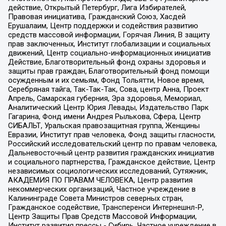
действие, Открытый Петербург, Лига Избирателей,
Правовая инициатива, Гражданский Союз, Хасдей
Ерушалаим, Центр поддержки и содействия развитию
средств массовой информации, Горячая Линия, В защиту
прав заключенных, Институт глобализации и социальных
движений, Центр социально-информационных инициатив
Действие, Благотворительный фонд охраны здоровья и
защиты прав граждан, Благотворительный фонд помощи
осужденным и их семьям, Фонд Тольятти, Новое время,
Серебряная тайга, Так-Так-Так, Сова, центр Анна, Проект
Апрель, Самарская губерния, Эра здоровья, Мемориал,
Аналитический Центр Юрия Левады, Издательство Парк
Гагарина, Фонд имени Андрея Рылькова, Сфера, Центр
СИБАЛЬТ, Уральская правозащитная группа, Женщины
Евразии, Институт прав человека, Фонд защиты гласности,
Российский исследовательский центр по правам человека,
Дальневосточный центр развития гражданских инициатив
и социального партнерства, Гражданское действие, Центр
независимых социологических исследований, Сутяжник,
АКАДЕМИЯ ПО ПРАВАМ ЧЕЛОВЕКА, Центр развития
некоммерческих организаций, Частное учреждение в
Калининграде Совета Министров северных стран,
Гражданское содействие, Трансперенси Интернешнл-Р,
Центр Защиты Прав Средств Массовой Информации,
Институт развития прессы - Сибирь, Частное учреждение в