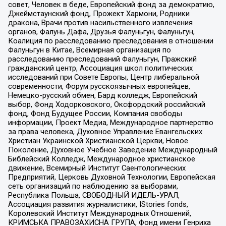
совет, Человек в беде, Европейский фонд за демократию,
Джеймстаунский фонд, Прожект Хармони, Родники
дракона, Врачи против насильственного извлечения
органов, Фалунь Дафа, Друзья Фалуньгун, Фалуньгун,
Коалиция по расследованию преследования в отношении
Фалуньгун в Китае, Всемирная организация по
расследованию преследований Фалуньгун, Пражский
гражданский центр, Ассоциация школ политических
исследований при Совете Европы, Центр либеральной
современности, Форум русскоязычных европейцев,
Немецко-русский обмен, Бард колледж, Европейский
выбор, Фонд Ходорковского, Оксфордский российский
фонд, Фонд Будущее России, Компания свободы
информации, Проект Медиа, Международное партнерство
за права человека, Духовное Управление Евангельских
Христиан Украинской Христианской Церкви, Новое
Поколение, Духовное Учебное Заведение Международный
Библейский Колледж, Международное христианское
движение, Всемирный Институт Саентологических
Предприятий, Церковь Духовной Технологии, Европейская
сеть организаций по наблюдению за выборами,
Республика Польша, СВОБОДНЫЙ ИДЕЛЬ-УРАЛ,
Ассоциация развития журналистики, IStories fonds,
Королевский Институт Международных Отношений,
КРИМСЬКА ПРАВОЗАХИСНА ГРУПА, Фонд имени Генриха