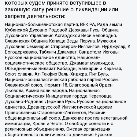
которых судом принято вступившее в
законную силу решение о ликвидации или
запрете деятельности:
Национал-большевистская партия, ВЕК РА, Рада земли
Кубанской Духовно Родовой Державы Русь, Община
Духовного Управления Асгардской Веси Беловодья,
Славянская Община Капища Веды Перуна, Мужская
Духовная Семинария Староверов-Инглингов, Нурджулар, К
Богодержавию, Таблиги Джамаат, Свидетели Иеговы,
Русское национальное единство, Национал-
социалистическое общество, Джамаат мувахидов,
Объединенный Вилайат Кабарды, Балкарии и Карачая,
Союз славян, Ат-Такфир Валь-Хиджра, Пит Буль,
Национал-социалистическая рабочая партия России,
Славянский союз, Формат-18, Благородный Орден
Дьявола, Армия воли народа, Национальная
Социалистическая Инициатива города Череповца,
Духовно-Родовая Держава Русь, Русское национальное
единство, Древнерусской Инглистической церкви
Православных Староверов-Инглингов, Русский
общенациональный союз, Движение против нелегальной
иммиграции, Кровь и Честь, О свободе совести и о
религиозных объединениях, Омская организация
общественного политического движения Русское