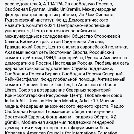
расследователей, АЛЛАТРА, За свободную Россию,
Свободная Бурятия, Uralic, UnKremlin, Международная
федерация транспортных рабочих, ИстЧам Финланд,
Гудзоновский институт, Фонд Демократического
Развития, Комитет-2024, Центрально-Европейский
университет, Центр восточноевропейских и
международных исследований, Общество Сторожевой
башни, Библии и трактатов Свидетелей Иеговы,
Гражданский Совет, Центр анализа европейской политики,
Академическая сеть Восточная Европа, Российский
комитет действия, РЭНД корпорейшн, Русская Америка за
демократию в России, Настоящая Россия, Глобальная сеть
журналистов-расследователей, Служба поддержки,
Свободная Россия Берлин, Свободная Россия Северный
Рейн-Вестфалия, Фонд глобальной помощи, Антивоенный
комитет России, Russie-Libertes, La Asocicion de Rusos
Libres, Союз за возвращение Северных территорий,
Крымскотатарский Ресурсный Центр, Глобальный союз
IndustriALL, Russian Election Monitor, Article 19, Мнение
медиа, Федерация анархического черного креста, Радио
Свободная Европа, Германское общество изучения
Восточной Европы, Фонд имени Фридриха Эберта, XZ
gGmbH, Мобильная академия поддержки гендерной
демократии и миротворчества, Форум имени Льва
Копелева, American Councils for International Education,