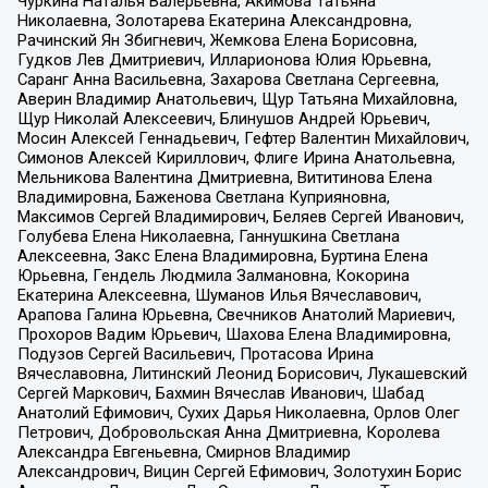
Чуркина Наталья Валерьевна, Акимова Татьяна
Николаевна, Золотарева Екатерина Александровна,
Рачинский Ян Збигневич, Жемкова Елена Борисовна,
Гудков Лев Дмитриевич, Илларионова Юлия Юрьевна,
Саранг Анна Васильевна, Захарова Светлана Сергеевна,
Аверин Владимир Анатольевич, Щур Татьяна Михайловна,
Щур Николай Алексеевич, Блинушов Андрей Юрьевич,
Мосин Алексей Геннадьевич, Гефтер Валентин Михайлович,
Симонов Алексей Кириллович, Флиге Ирина Анатольевна,
Мельникова Валентина Дмитриевна, Вититинова Елена
Владимировна, Баженова Светлана Куприяновна,
Максимов Сергей Владимирович, Беляев Сергей Иванович,
Голубева Елена Николаевна, Ганнушкина Светлана
Алексеевна, Закс Елена Владимировна, Буртина Елена
Юрьевна, Гендель Людмила Залмановна, Кокорина
Екатерина Алексеевна, Шуманов Илья Вячеславович,
Арапова Галина Юрьевна, Свечников Анатолий Мариевич,
Прохоров Вадим Юрьевич, Шахова Елена Владимировна,
Подузов Сергей Васильевич, Протасова Ирина
Вячеславовна, Литинский Леонид Борисович, Лукашевский
Сергей Маркович, Бахмин Вячеслав Иванович, Шабад
Анатолий Ефимович, Сухих Дарья Николаевна, Орлов Олег
Петрович, Добровольская Анна Дмитриевна, Королева
Александра Евгеньевна, Смирнов Владимир
Александрович, Вицин Сергей Ефимович, Золотухин Борис