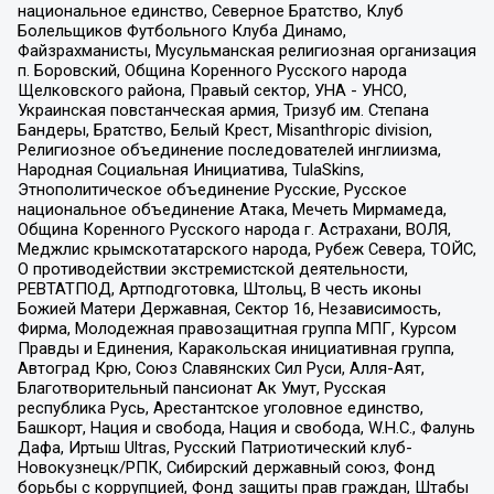
национальное единство, Северное Братство, Клуб
Болельщиков Футбольного Клуба Динамо,
Файзрахманисты, Мусульманская религиозная организация
п. Боровский, Община Коренного Русского народа
Щелковского района, Правый сектор, УНА - УНСО,
Украинская повстанческая армия, Тризуб им. Степана
Бандеры, Братство, Белый Крест, Misanthropic division,
Религиозное объединение последователей инглиизма,
Народная Социальная Инициатива, TulaSkins,
Этнополитическое объединение Русские, Русское
национальное объединение Атака, Мечеть Мирмамеда,
Община Коренного Русского народа г. Астрахани, ВОЛЯ,
Меджлис крымскотатарского народа, Рубеж Севера, ТОЙС,
О противодействии экстремистской деятельности,
РЕВТАТПОД, Артподготовка, Штольц, В честь иконы
Божией Матери Державная, Сектор 16, Независимость,
Фирма, Молодежная правозащитная группа МПГ, Курсом
Правды и Единения, Каракольская инициативная группа,
Автоград Крю, Союз Славянских Сил Руси, Алля-Аят,
Благотворительный пансионат Ак Умут, Русская
республика Русь, Арестантское уголовное единство,
Башкорт, Нация и свобода, Нация и свобода, W.H.С., Фалунь
Дафа, Иртыш Ultras, Русский Патриотический клуб-
Новокузнецк/РПК, Сибирский державный союз, Фонд
борьбы с коррупцией, Фонд защиты прав граждан, Штабы