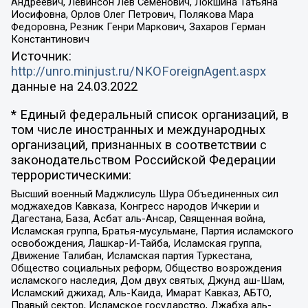
Андреевич, Левинсон Лев Семенович, Локшина Татьяна
Иосифовна, Орлов Олег Петрович, Полякова Мара
Федоровна, Резник Генри Маркович, Захаров Герман
Константинович
Источник:
http://unro.minjust.ru/NKOForeignAgent.aspx
данные на
24.03.2022
* Единый федеральный список организаций, в
том числе иностранных и международных
организаций, признанных в соответствии с
законодательством Российской Федерации
террористическими:
Высший военный Маджлисуль Шура Объединенных сил
моджахедов Кавказа, Конгресс народов Ичкерии и
Дагестана, База, Асбат аль-Ансар, Священная война,
Исламская группа, Братья-мусульмане, Партия исламского
освобождения, Лашкар-И-Тайба, Исламская группа,
Движение Талибан, Исламская партия Туркестана,
Общество социальных реформ, Общество возрождения
исламского наследия, Дом двух святых, Джунд аш-Шам,
Исламский джихад, Аль-Каида, Имарат Кавказ, АБТО,
Правый сектор, Исламское государство, Джабха аль-