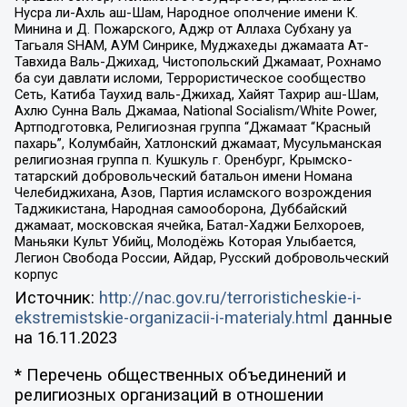
Нусра ли-Ахль аш-Шам, Народное ополчение имени К.
Минина и Д. Пожарского, Аджр от Аллаха Субхану уа
Тагьаля SHAM, АУМ Синрике, Муджахеды джамаата Ат-
Тавхида Валь-Джихад, Чистопольский Джамаат, Рохнамо
ба суи давлати исломи, Террористическое сообщество
Сеть, Катиба Таухид валь-Джихад, Хайят Тахрир аш-Шам,
Ахлю Сунна Валь Джамаа, National Socialism/White Power,
Артподготовка, Религиозная группа “Джамаат “Красный
пахарь”, Колумбайн, Хатлонский джамаат, Мусульманская
религиозная группа п. Кушкуль г. Оренбург, Крымско-
татарский добровольческий батальон имени Номана
Челебиджихана, Азов, Партия исламского возрождения
Таджикистана, Народная самооборона, Дуббайский
джамаат, московская ячейка, Батал-Хаджи Белхороев,
Маньяки Культ Убийц, Молодёжь Которая Улыбается,
Легион Свобода России, Айдар, Русский добровольческий
корпус
Источник:
http://nac.gov.ru/terroristicheskie-i-
ekstremistskie-organizacii-i-materialy.html
данные
на
16.11.2023
* Перечень общественных объединений и
религиозных организаций в отношении