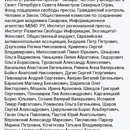
Санкт-Петербурге Совета Министров Северных Стран,
Фонд поддержки свободы прессы, Гражданский контроль,
Человек и Закон, Общественная комиссия по сохранению
наследия академика Сахарова, Информационное
агентство МЕМО. РУ, Институт региональной прессы,
Институт Развития Свободы Информации, Экозащита!-
Женсовет, Общественный вердикт, Евразийская
антимонопольная ассоциация, Бедушев Петр Петрович,
Дзугкоева Регина Николаевна, Кривенко Сергей
Владимирович, Милославский Павел Юрьевич, Шнырова
Ольга Вадимовна, Чанышева Лилия Айратовна, Сидорович
Ольга Борисовна, Туровский Александр Алексеевич,
Васильева Анастасия Евгеньевна, Ривина Анна Валерьевна,
Бойко Анатолий Николаевич, Дугин Сергей Георгиевич,
Пивоваров Андрей Сергеевич, Аверин Виталий Евгеньевич,
Барахоев Магомед Бекханович, Шарипков Олег
Викторович, Мошель Ирина Ароновна, Шведов Григорий
Сергеевич, Пономарев Лев Александрович, Каргалицкий
Борис Юльевич, Созаев Валерий Валерьевич, Исламов
Тимур Рифгатович, Романова Ольга Евгеньевна, Щаров
Сергей Алексадрович, Цирульников Борис Альбертович,
Гасан Ольга Павловна, Паутов Юрий Анатольевич,
Верховский Александр Маркович, Пислакова-Паркер
Марина Петровна, Кочеткова Татьяна Владимировна,