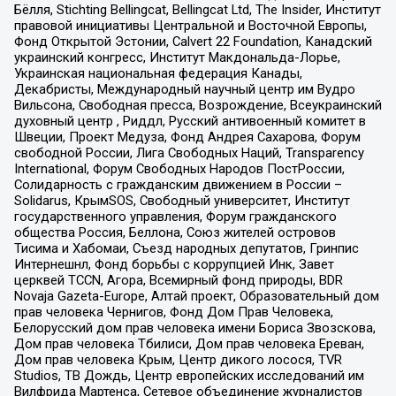
Бёлля, Stichting Bellingcat, Bellingcat Ltd, The Insider, Институт
правовой инициативы Центральной и Восточной Европы,
Фонд Открытой Эстонии, Calvert 22 Foundation, Канадский
украинский конгресс, Институт Макдональда-Лорье,
Украинская национальная федерация Канады,
Декабристы, Международный научный центр им Вудро
Вильсона, Свободная пресса, Возрождение, Всеукраинский
духовный центр , Риддл, Русский антивоенный комитет в
Швеции, Проект Медуза, Фонд Андрея Сахарова, Форум
свободной России, Лига Свободных Наций, Transparеncy
International, Форум Свободных Народов ПостРоссии,
Солидарность с гражданским движением в России –
Solidarus, КрымSOS, Свободный университет, Институт
государственного управления, Форум гражданского
общества Россия, Беллона, Союз жителей островов
Тисима и Хабомаи, Съезд народных депутатов, Гринпис
Интернешнл, Фонд борьбы с коррупцией Инк, Завет
церквей TCCN, Агора, Всемирный фонд природы, BDR
Novaja Gazeta-Europe, Алтай проект, Образовательный дом
прав человека Чернигов, Фонд Дом Прав Человека,
Белорусский дом прав человека имени Бориса Звозскова,
Дом прав человека Тбилиси, Дом прав человека Ереван,
Дом прав человека Крым, Центр дикого лосося, TVR
Studios, ТВ Дождь, Центр европейских исследований им
Вилфрида Мартенса, Сетевое объединение журналистов