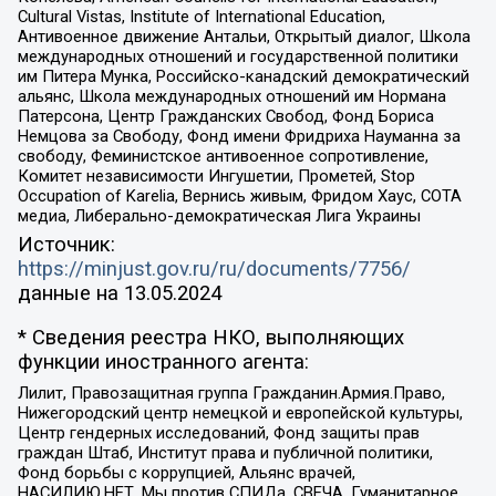
Cultural Vistas, Institute of International Education,
Антивоенное движение Антальи, Открытый диалог, Школа
международных отношений и государственной политики
им Питера Мунка, Российско-канадский демократический
альянс, Школа международных отношений им Нормана
Патерсона, Центр Гражданских Свобод, Фонд Бориса
Немцова за Свободу, Фонд имени Фридриха Науманна за
свободу, Феминистское антивоенное сопротивление,
Комитет независимости Ингушетии, Прометей, Stop
Occupation of Karelia, Вернись живым, Фридом Хаус, СОТА
медиа, Либерально-демократическая Лига Украины
Источник:
https://minjust.gov.ru/ru/documents/7756/
данные на
13.05.2024
* Сведения реестра НКО, выполняющих
функции иностранного агента:
Лилит, Правозащитная группа Гражданин.Армия.Право,
Нижегородский центр немецкой и европейской культуры,
Центр гендерных исследований, Фонд защиты прав
граждан Штаб, Институт права и публичной политики,
Фонд борьбы с коррупцией, Альянс врачей,
НАСИЛИЮ.НЕТ, Мы против СПИДа, СВЕЧА, Гуманитарное