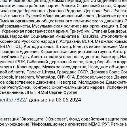
листическое общество, Джамаат мувахидов, Объединенный Вил
иалистическая рабочая партия России, Славянский союз, Форма
ива города Череповца, Духовно-Родовая Держава Русь, Русск
-Инглингов, Русский общенациональный союз, Движение против
 Омская организация общественного политического движения Р
йзрахманисты, Мусульманская религиозная организация п. Бо
краинская повстанческая армия, Тризуб им. Степана Бандеры, Бр
зма, Народная Социальная Инициатива, TulaSkins, Этнополитич
оренного Русского народа г. Астрахани, ВОЛЯ, Меджлис крымс
РЕВТАТПОД, Артподготовка, Штольц, В честь иконы Божией Мате
равды и Единения, Каракольская инициативная группа, Автогра
спублика Русь, Арестантское уголовное единство, Башкорт, Наци
окузнецк/РПК, Сибирский державный союз, Фонд борьбы с кор
округа г. Краснодара, Мужское государство, Народное объедин
ой области, Проект Штурм, Граждане СССР, Держава Союз Сов
Facebook, Instagram, WhatsApp, СИЧ-С14, Добровольческое Движ
ское общественное движение, Невоград, Молодежное Демократ
ой Республики, Конгресс ойрат-калмыцкого народа, Исполнит
бъединение, ЛГБТ, Я.МЫ Сергей Фургал
uments/7822/
данные на
03.05.2024
Общество с ограниченной ответственностью "Радио Свободная Европа/Радио Свобода", Чешское информационное агентство "MEDIUM-ORIENT", Красноярская региональная общественная организация "Мы против СПИДа", Камалягин Денис Николаевич, Маркелов Сергей Евгеньевич, Пономарев Лев Александрович, Савицкая Людмила Алексеевна, Автономная некоммерческая организация "Центр по работе с проблемой насилия "НАСИЛИЮ.НЕТ", Межрегиональный профессиональный союз работников здравоохранения "Альянс врачей", Юридическое лицо, зарегистрированное в Латвийской Республике, SIA "Medusa Project" (регистрационный номер 40103797863, дата регистрации 10.06.2014), Некоммерческая организация "Фонд по борьбе с коррупцией", Автономная некоммерческая организация "Институт права и публичной политики", Баданин Роман Сергеевич, Гликин Максим Александрович, Железнова Мария Михайловна, Лукьянова Юлия Сергеевна, Маетная Елизавета Витальевна, Маняхин Петр Борисович, Чуракова Ольга Владимировна, Ярош Юлия Петровна, Юридическое лицо "The Insider SIA", зарегистрированное в Риге, Латвийская Республика (дата регистрации 26.06.2015), являющееся администратором доменного имени интернет-издания "The Insider SIA", https://theins.ru, Постернак Алексей Евгеньевич, Рубин Михаил Аркадьевич, Анин Роман Александрович, Юридическое лицо Istories fonds, зарегистрированное в Латвийской Республике (регистрационный номер 50008295751, дата регистрации 24.02.2020), Великовский Дмитрий Александрович, Долинина Ирина Николаевна, Мароховская Алеся Алексеевна, Шлейнов Роман Юрьевич, Шмагун Олеся Валентиновна, Общество с ограниченной ответственностью "Альтаир 2021", Общество с ограниченной ответственностью "Вега 2021", Общество с ограниченной ответственностью "Главный редактор 2021", Общество с ограниченной ответственностью "Ромашки монолит", Важенков Артем Валерьевич, Ивановская областная общественная организация "Центр гендерных исследований", Гурман Юрий Альбертович, Медиапроект "ОВД-Инфо", Егоров Владимир Владимирович, Жилинский Владимир Александрович, Общество с ограниченной ответственностью "ЗП", Иванова София Юрьевна, Карезина Инна Павловна, Кильтау Екатерина Викторовна, Петров Алексей Викторович, Пискунов Сергей Евгеньевич, Смирнов Сергей Сергеевич, Тихонов Михаил Сергеевич, Общество с ограниченной ответственностью "ЖУРНАЛИСТ-ИНОСТРАННЫЙ АГЕНТ", Арапова Галина Юрьевна, Вольтская Татьяна Анатольевна, Американская компания "Mason G.E.S. Anonymous Foundation" (США), являющаяся владельцем интернет-издания https://mnews.world/, Компания "Stichting Bellingcat", зарегистрированная в Нидерландах (дата регистрации 11.07.2018), Захаров Андрей Вячеславович, Клепиковская Екатерина Дмитриевна, Общество с ограниченной ответственностью "МЕМО", Перл Роман Александрович, Симонов Евгений Алексеевич, Соловьева Елена Анатольевна, Сотников Даниил Владимирович, Сурначева Елизавета Дмитриевна, Автономная некоммерческая организация по защите прав человека и информированию населения "Якутия – Наше Мнение", Общество с ограниченной ответственностью "Москоу диджитал медиа", с 26.01.2023 Общество с ограниченной ответственностью "Чайка Белые сады", Ветошкина Валерия Валерьевна, Заговора Максим Александрович, Межрегиональное общественное движение "Российская ЛГБТ - сеть", Оленичев Максим Владимирович, Павлов Иван Юрьевич, Скворцова Елена Сергеевна, Общество с ограниченной ответственностью "Как бы инагент", Кочетков Игорь Викторович, Общество с ограниченной ответственностью "Честные выборы", Еланчик Олег Александрович, Общество с ограниченной ответственностью "Нобелевский призыв", Гималова Регина Эмилевна, Григорьев Андрей Валерьевич, Григорьева Алина Александровна, Ассоциация по содействию защите прав призывников, альтернативнослужащих и военнослужащих "Правозащитная группа "Гражданин.Армия.Право", Хисамова Регина Фаритовна, Автономная некоммерческая организация по реализа