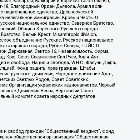
айат Кабарды, Балкарии и Карачая, Союз славян,
т-18, Благородный Орден Дьявола, Армия воли
ое национальное единство, Древнерусской
 нелегальной иммиграции, Кровь и Честь, О
усское национальное единство, Северное Братство,
ровский, Община Коренного Русского народа
атство, Белый Крест, Misanthropic division,
еское объединение Русские, Русское национальное
котатарского народа, Рубеж Севера, ТОЙС, О
ри Державная, Сектор 16, Независимость, Фирма,
д Крю, Союз Славянских Сил Руси, Алля-Аят,
я и свобода, Нация и свобода, W.H.С., Фалунь Дафа,
рупцией, Фонд защиты прав граждан, Штабы
ение русского движения, Народное движение Адат,
етских Светлых Родов, Совет Советских
ение Организации украинских националистов, Черный
ическое Движение Весна, Верховный Совет
ельный комитет совета народных депутатов
ции социально-правовых программ "Лилит", Дальневосточное общественное движение "Маяк", Санкт-Петербургская ЛГБТ-инициативная группа "Выход", Инициативная группа ЛГБТ+ "Реверс", Алексеев Андрей Викторович, Бекбулатова Таисия Львовна, Беляев Иван Михайлович, Владыкина Елена Сергеевна, Гельман Марат Александрович, Никульшина Вероника Юрьевна, Толоконникова Надежда Андреевна, Шендерович Виктор Анатольевич, Общество с ограниченной ответственностью "Данное сообщение", Общество с ограниченной ответственностью Издательский дом "Новая глава", Айнбиндер Александра Александровна, Московский комьюнити-центр для ЛГБТ+инициатив, Благотворительный фонд развития филантропии, Deutsche Welle (Германия, Kurt-Schumacher-Strasse 3, 53113 Bonn), Борзунова Мария Михайловна, Воробьев Виктор Викторович, Голубева Анна Львовна, Константинова Алла Михайловна, Малкова Ирина Владимировна, Мурадов Мурад Абдулгалимович, Осетинская Елизавета Николаевна, Понасенков Евгений Николаевич, Ганапольский Матвей Юрьевич, Киселев Евгений Алексеевич, Борухович Ирина Григорьевна, Дремин Иван Тимофеевич, Дубровский Дмитрий Викторович, Красноярская региональная общественная организация поддержки и развития альтернативных образовательных технологий и межкультурных коммуникаций "ИНТЕРРА", Маяковская Екатерина Алексеевна, Фейгин Марк Захарович, Филимонов Андрей Викторович, Дзугкоева Регина Николаевна, Доброхотов Роман Александрович, Дудь Юрий Александрович, Елкин Сергей Владимирович, Кругликов Кирилл Игоревич, Сабунаева Мария Леонидовна, Семенов Алексей Владимирович, Шаинян Карен Багратович, Шульман Екатерина Михайловна, Асафьев Артур Валерьевич, Вахштайн Виктор Семенович, Венедиктов Алексей Алексеевич, Лушникова Екатерина Евгеньевна, Волков Леонид Михайлович, Невзоров Александр Глебович, Пархоменко Сергей Борисович, Сироткин Ярослав Николаевич, Кара-Мурза Владимир Владимирович, Баранова Наталья Владимировна, Гозман Леонид Яковлевич, Кагарлицкий Борис Юльевич, Климарев Михаил Валерьевич, Милов Владимир Станиславович, Автономная некоммерческая организация Краснодарский центр современного искусства "Типография", Моргенштерн Алишер Тагирович, Соболь Любовь Эдуардовна, Общество с ограниченной ответственностью "ЛИЗА НОРМ", Каспаров Гарри Кимович, Ходорковский Михаил Борисович, Общество с ограниченной ответственностью "Апрельские тезисы", Данилович Ирина Брониславовна, Кашин Олег Владимирович, Петров Николай Владимирович, Пивоваров Алексей Владимирович, Соколов Михаил Владимирович, Цветкова Юлия Владимировна, Чичваркин Евгений Александрович, Комитет против пыток/Команда против пыток, Общество с ограниченной ответственностью "Первый научный", Общество с ограниченной ответственностью "Вертолет и ко", Белоцерковская Вероника Борисовна, Кац Максим Евгеньевич, Лазарева Татьяна Юрьевна, Шаведдинов Руслан Табризович, Яшин Илья Валерьевич, Общество с ограниченной ответственностью "Иноагент ААВ", Алешковский Дмитрий Петрович, Альбац Евгения Марковна, Быков Дмитрий Львович, Галямина Юлия Евгеньевна, Лойко Сергей Леонидович, Мартынов Кирилл Константинович, Медведев Сергей Александрович, Крашенинников Федор Геннадиевич, Гордеева Катерина Вл