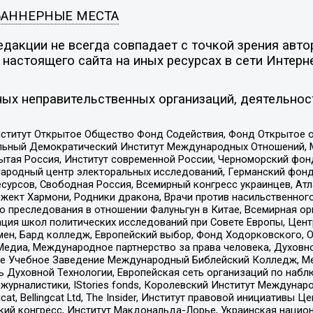
БАННЕРНЫЕ МЕСТА
дакции не всегда совпадает с точкой зрения автор
настоящего сайта на иных ресурсах в сети Интерн
ых неправительственных организаций, деятельнос
ститут Открытое Общество Фонд Содействия, Фонд Открытое 
альный Демократический Институт Международных Отношений,
тая Россия, Институт современной России, Черноморский фонд
родный центр электоральных исследований, Германский фонд
рсов, Свободная Россия, Всемирный конгресс украинцев, Атла
ект Хармони, Родники дракона, Врачи против насильственного
ию преследования в отношении Фалуньгун в Китае, Всемирная о
ация школ политических исследований при Совете Европы, Цен
мен, Бард колледж, Европейский выбор, Фонд Ходорковского,
едиа, Международное партнерство за права человека, Духовно
ое Учебное Заведение Международный Библейский Колледж, М
ь Духовной Технологии, Европейская сеть организаций по наб
урналистики, IStories fonds, Королевский Институт Между
gcat, Bellingcat Ltd, The Insider, Институт правовой инициатив
инский конгресс, Институт Макдональда-Лорье, Украинская нац