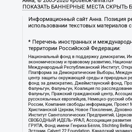
Анна, © 2005-2026 «poselok-anna.ru»
ПОКАЗАТЬ БАННЕРНЫЕ МЕСТА
СКРЫТЬ 
Информационный сайт Анна. Позиция ре
использовании текстовых материалов с 
* Перечень иностранных и международн
территории Российской Федерации:
Национальный фонд в поддержку демократии, Ин
экономическому и правовому развитию, Национ
Международный Республиканский Институт, Откры
Платформа за Демократические Выборы, Междуна
центр защиты окружающей среды и природных ресу
фонд за демократию, Джеймстаунский фонд, Прож
Фалуньгун, Фалуньгун, Коалиция по расследован
Фалуньгун, Пражский гражданский центр, Ассоци
русскоязычных европейцев, Немецко-русский об
России, Компания свободы информации, Проект М
Христианской Церкви, Новое Поколение, Духовн
Институт Саентологических Предприятий, Церков
СВОБОДНЫЙ ИДЕЛЬ-УРАЛ, Ассоциация развития ж
ГРУПА, Фонд имени Генриха Бёлля, Stichting Bellin
Эстонии, Calvert 22 Foundation, Канадский укра