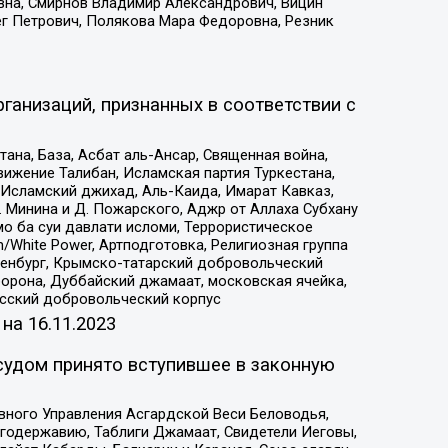
вна, Смирнов Владимир Александрович, Вицин
ег Петрович, Полякова Мара Федоровна, Резник
ганизаций, признанных в соответствии с
на, База, Асбат аль-Ансар, Священная война,
ижение Талибан, Исламская партия Туркестана,
Исламский джихад, Аль-Каида, Имарат Кавказ,
 Минина и Д. Пожарского, Аджр от Аллаха Субхану
о ба суи давлати исломи, Террористическое
/White Power, Артподготовка, Религиозная группа
Оренбург, Крымско-татарский добровольческий
орона, Дуббайский джамаат, московская ячейка,
усский добровольческий корпус
 на
16.11.2023
судом принято вступившее в законную
вного Управления Асгардской Веси Беловодья,
годержавию, Таблиги Джамаат, Свидетели Иеговы,