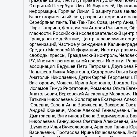
граждан Штаб, Институт права и публичной поли
Открытый Петербург, Лига Избирателей, Правова
информации, Горячая Линия, В защиту прав закл
Благотворительный фонд охраны здоровья и защи
Серебряная тайга, Так-Так-Так, Сова, центр Анн
Парк Гагарина, Фонд имени Андрея Рылькова, Сф
гласности, Российский исследовательский центр 
Гражданское действие, Центр независимых соци
организаций, Частное учреждение в Калининград
Средств Массовой Информации, Институт развити
свободы прессы, Гражданский контроль, Человек
РУ, Институт региональной прессы, Институт Ра
ассоциация, Бедушев Петр Петрович, Дзугкоева 
Чанышева Лилия Айратовна, Сидорович Ольга Бори
Анатолий Николаевич, Дугин Сергей Георгиевич, 
Викторович, Мошель Ирина Ароновна, Шведов Гри
Исламов Тимур Рифгатович, Романова Ольга Евге
Анатольевич, Верховский Александр Маркович, П
Татьяна Николаевна, Золотарева Екатерина Алек
Юрьевна, Саранг Анна Васильевна, Захарова Свет
Андрей Юрьевич, Мосин Алексей Геннадьевич, Ге
Дмитриевна, Вититинова Елена Владимировна, Ба
Николаевна, Ганнушкина Светлана Алексеевна, За
Шуманов Илья Вячеславович, Арапова Галина Юрь
Васильевич, Протасова Ирина Вячеславовна, Лит