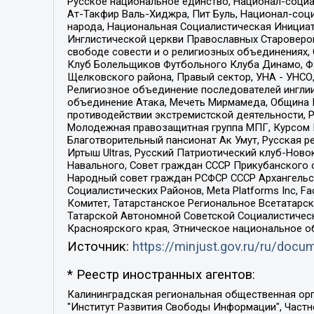
Русское национальное единство, Национал-социа
Ат-Такфир Валь-Хиджра, Пит Буль, Национал-соц
народа, Национальная Социалистическая Инициат
Инглистической церкви Православных Староверов
свободе совести и о религиозных объединениях,
Клуб Болельщиков Футбольного Клуба Динамо, Фа
Щелковского района, Правый сектор, УНА - УНСО, У
Религиозное объединение последователей инглии
объединение Атака, Мечеть Мирмамеда, Община К
противодействии экстремистской деятельности, 
Молодежная правозащитная группа МПГ, Курсом П
Благотворительный пансионат Ак Умут, Русская ре
Иртыш Ultras, Русский Патриотический клуб-Нов
Навального, Совет граждан СССР Прикубанского 
Народный совет граждан РСФСР СССР Архангельск
Социалистических Районов, Meta Platforms Inc, 
Комитет, Татарстанское Региональное Всетатар
Татарской Автономной Советской Социалистическ
Красноярского края, Этническое национальное о
Источник:
https://minjust.gov.ru/ru/doc
* Реестр иностранных агентов:
Калининградская региональная общественная организация "Экозащита!-Женсовет", Фонд содействия защите прав и свобод граждан "Общественный вердикт", Фонд "Институт Развития Свободы Информации", Частное учреждение "Информационное агентство МЕМО. РУ", Региональная общественная организация "Общественная комиссия по сохранению наследия академика Сахарова", Фонд поддержки свободы прессы, Санкт-Петербургская общественная правозащитная организация "Гражданский контроль", Межрегиональная общественная организация "Информационно-просветительский центр "Мемориал", Региональный Фонд "Центр Защиты Прав Средств Массовой Информации", с 05.12.2023 Фонд "Центр Защиты Прав Средств массовой информации", Региональная общественная благотворительная организация помощи беженцам и мигрантам "Гражданское содействие", Негосударственное образовательное учреждение дополнительного профессионального образования (повышение квалификации) специалистов "АКАДЕМИЯ ПО ПРАВАМ ЧЕЛОВЕКА", Свердловская региональная общественная организация "Сутяжник", Автономная некоммерческая организация "Центр независимых социологических исследований", Союз общественных объединений "Российский исследовательский центр по правам человека", Региональное общественное учреждение научно-информационный центр "МЕМОРИАЛ", Некоммерческая организация "Фонд защиты гласности", Автономная некоммерческая организация "Институт прав человека", Городская общественная организация "Екатеринбургское общество "МЕМОРИАЛ", Городская общественная организация "Рязанское историко-просветительское и правозащитное общество "Мемориал" (Рязанский Мемориал), Челябинский региональный орган общественной самодеятельности – женское общественное объединение "Женщины Евразии", Челябинский региональный орган общественной самодеятельности "Уральская правозащитная группа", Фонд содействия защите здоровья и социальной справедливости имени Андрея Рылькова, Автономная Некоммерческая Организация "Аналитический Центр Юрия Левады", Автономная некоммерческая организация социальной поддержки населения "Проект Апрель", Региональная общественная организация помощи женщинам и детям, находящимся в кризисной ситуации "Информационно-методический центр "Анна", Фонд содействия развитию массовых коммуникаций и правовому просвещению "Так-так-Так", Фонд содействия устойчивому развитию "Серебряная тайга", Свердловский региональный общественный фонд социальных проектов "Новое время", "Idel.Реалии", Кавказ.Реалии, Крым.Реалии, Телеканал Настоящее Время, Татаро-башкирская служба Радио Свобода (Azatliq Radiosi), Радио Свободная Европа/Радио Свобода (PCE/PC), "Сибирь.Реалии", "Фактограф", Благотворительный фонд помощи осужденным и их семьям, Автономная некоммерческая организация "Институт глобализации и социальных движений", Фонд "В защиту прав заключенных", Частное учреждение "Центр поддержки и содействия развитию средств массовой информации", Пензенский региональный общественный благотворительный фонд "Гражданский союз", "Север.Реалии", Некоммерческая организация Фонд "Правовая инициатива", 