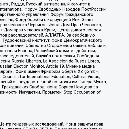
тр , Риддл, Русский антивоенный комитет в
nternational, Форум Свободных Народов ПостРоссии,
дарственного управления, Форум гражданского
рнешнл, Фонд борьбы с коррупцией Инк, Завет
прав человека Чернигов, Фонд Дом Прав Человека,
н, Дом прав человека Крым, Центр дикого лосося,
стов расследователей, АЛЛАТРА, За свободную
д, Гудзоновский институт, Фонд Демократического
сследований, Общество Сторожевой башни, Библии и
сточная Европа, Российский комитет действия,
-расследователей, Служба поддержки, Свободная
 Russie-Libertes, La Asocicion de Rusos Libres,
an Election Monitor, Article 19, Мнение медиа,
Европы, Фонд имени Фридриха Эберта, XZ gGmbH,
ls for International Education, Cultural Vistas,
ошений и государственной политики им Питера Мунка,
 Гражданских Свобод, Фонд Бориса Немцова за
имости Ингушетии, Прометей, Stop Occupation of
 Центр гендерных исследований, Фонд защиты прав