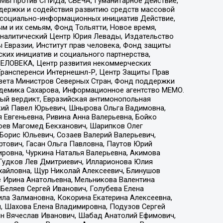
 Мы против СПИДа, СВЕЧА, Гуманитарное действие,
ддержки и содействия развитию средств массовой
р социально-информационных инициатив Действие,
 и их семьям, Фонд Тольятти, Новое время,
, Аналитический Центр Юрия Левады, Издательство
 Евразии, Институт прав человека, Фонд защиты
ких инициатив и социального партнерства,
ЕЛОВЕКА, Центр развития некоммерческих
 Трансперенси Интернешнл-Р, Центр Защиты Прав
овета Министров Северных Стран, Фонд поддержки
адемика Сахарова, Информационное агентство МЕМО.
ый вердикт, Евразийская антимонопольная
кий Павел Юрьевич, Шнырова Ольга Вадимовна,
 Евгеньевна, Ривина Анна Валерьевна, Бойко
хоев Магомед Бекханович, Шарипков Олег
Борис Юльевич, Созаев Валерий Валерьевич,
тович, Гасан Ольга Павловна, Паутов Юрий
ровна, Чуркина Наталья Валерьевна, Акимова
 Гудков Лев Дмитриевич, Илларионова Юлия
ихайловна, Щур Николай Алексеевич, Блинушов
е Ирина Анатольевна, Мельникова Валентина
Беляев Сергей Иванович, Голубева Елена
ила Залмановна, Кокорина Екатерина Алексеевна,
, Шахова Елена Владимировна, Подузов Сергей
ин Вячеслав Иванович, Шабад Анатолий Ефимович,