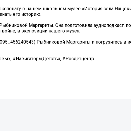
 экспонату в нашем школьном музее «История села Нащек
знать его историю.
 Рыбниковой Маргариты. Она подготовила аудиоподкаст, 
войне, в экспозиции нашего музея.
196095_456240543) Рыбниковой Маргариты и погрузитесь в 
вых, #НавигаторыДетства, #Росдетцентр