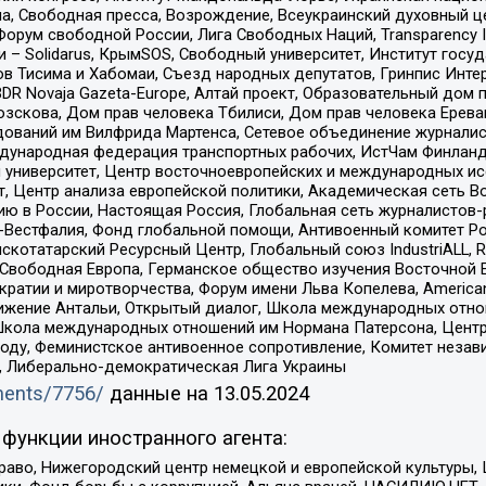
, Свободная пресса, Возрождение, Всеукраинский духовный цен
орум свободной России, Лига Свободных Наций, Transparеncy I
– Solidarus, КрымSOS, Свободный университет, Институт госу
в Тисима и Хабомаи, Съезд народных депутатов, Гринпис Инте
DR Novaja Gazeta-Europe, Алтай проект, Образовательный дом 
зскова, Дом прав человека Тбилиси, Дом прав человека Ерева
едований им Вилфрида Мартенса, Сетевое объединение журнали
Международная федерация транспортных рабочих, ИстЧам Финлан
й университет, Центр восточноевропейских и международных и
, Центр анализа европейской политики, Академическая сеть Во
ю в России, Настоящая Россия, Глобальная сеть журналистов
естфалия, Фонд глобальной помощи, Антивоенный комитет России,
татарский Ресурсный Центр, Глобальный союз IndustriALL, Russi
 Свободная Европа, Германское общество изучения Восточной 
и и миротворчества, Форум имени Льва Копелева, American Counci
ое движение Антальи, Открытый диалог, Школа международных отн
Школа международных отношений им Нормана Патерсона, Центр
ду, Феминистское антивоенное сопротивление, Комитет независ
а, Либерально-демократическая Лига Украины
uments/7756/
данные на
13.05.2024
функции иностранного агента:
раво, Нижегородский центр немецкой и европейской культуры,