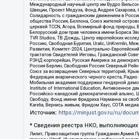
Международный научный центр им Вудро Вильсона
Швеции, Проект Медуза, Фонд Андрея Сахарова, Ф
Солидарность с гражданским движением в России 
общества Россия, Беллона, Союз жителей острово
церквей TCCN, Агора, Всемирный фонд природы, B
Белорусский дом прав человека имени Бориса Зво
TVR Studios, ТВ Дождь, Центр европейских иссл
Россию, Свободная Бурятия, Uralic, UnKremlin, 
Развития, Комитет-2024, Центрально-Европейски
трактатов Свидетелей Иеговы, Гражданский Совет
РЭНД корпорейшн, Русская Америка за демократи
Россия Берлин, Свободная Россия Северный Рейн-В
Союз за возвращение Северных территорий, Крымско
Федерация анархического черного креста, Радио
Мобильная академия поддержки гендерной демократи
Institute of International Education, Антивоенн
Российско-канадский демократический альянс, 
Свободу, Фонд имени Фридриха Науманна за свобо
Karelia, Вернись живым, Фридом Хаус, СОТА меди
Источник:
https://minjust.gov.ru/ru/doc
* Сведения реестра НКО, выполняющих 
Лилит, Правозащитная группа Гражданин.Армия.П