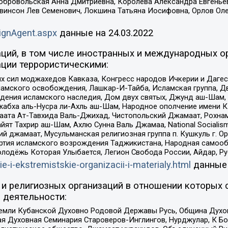
Добровольская Анна Дмитриевна, Королева Александра Евгенье
евинсон Лев Семенович, Локшина Татьяна Иосифовна, Орлов Ол
ignAgent.aspx
данные на
24.03.2022
ций, в том числе иностранных и международных ор
ции террористическими:
ил моджахедов Кавказа, Конгресс народов Ичкерии и Дагеста
ламского освобождения, Лашкар-И-Тайба, Исламская группа, Дв
ения исламского наследия, Дом двух святых, Джунд аш-Шам, 
жабха аль-Нусра ли-Ахль аш-Шам, Народное ополчение имени К.
ата Ат-Тавхида Валь-Джихад, Чистопольский Джамаат, Рохнам
ят Тахрир аш-Шам, Ахлю Сунна Валь Джамаа, National Socialism
ий джамаат, Мусульманская религиозная группа п. Кушкуль г. 
ртия исламского возрождения Таджикистана, Народная самооб
олодёжь Которая Улыбается, Легион Свобода России, Айдар, Р
ie-i-ekstremistskie-organizacii-i-materialy.html
данные
и религиозных организаций в отношении которых 
 деятельности:
земли Кубанской Духовно Родовой Державы Русь, Община Духо
 Духовная Семинария Староверов-Инглингов, Нурджулар, К Бо