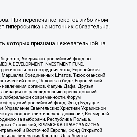
ов. При перепечатке текстов либо ином
ет гиперссылка на источник обязательна.
ть которых признана нежелательной на
общество, Американо-российский фонд по
 MEDIA DEVELOPMENT INVESTMENT FUND,
 регионального сотрудничества, Европейская
 Маршалла Соединенных Штатов, Тихоокеанский
нтический совет, Человек в беде, Европейский
 извлечения органов, Фалунь Дафа, Друзья
рганизация по расследованию преследований
тр либеральной современности, Форум
 Оксфордский российский фонд, Фонд Будущее
е Управление Евангельских Христиан Украинской
еждународное христианское движение, Всемирный
людению за выборами, Республика Польша,
народных Отношений, КРИМСЬКА ПРАВОЗАХИСНА
ы Центральной и Восточной Европы, Фонд Открытой
иональная федерация Канады, Декабристы,