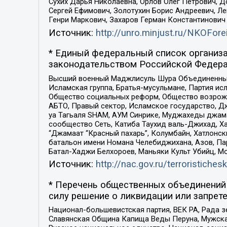
Сухих Дарья Николаевна, Орлов Олег Петрович, 
Сергей Ефимович, Золотухин Борис Андреевич, Л
Генри Маркович, Захаров Герман Константинович
Источник:
http://unro.minjust.ru/NKOFore
* Единый федеральный список организа
законодательством Российской Федера
Высший военный Маджлисуль Шура Объединенных с
Исламская группа, Братья-мусульмане, Партия ис
Общество социальных реформ, Общество возрожд
АБТО, Правый сектор, Исламское государство, Д
уа Тагьаля SHAM, АУМ Синрике, Муджахеды джама
сообщество Сеть, Катиба Таухид валь-Джихад, Хай
“Джамаат “Красный пахарь”, Колумбайн, Хатлонск
батальон имени Номана Челебиджихана, Азов, Па
Батал-Хаджи Белхороев, Маньяки Культ Убийц, М
Источник:
http://nac.gov.ru/terroristichesk
* Перечень общественных объединений 
силу решение о ликвидации или запрете
Национал-большевистская партия, ВЕК РА, Рада 
Славянская Община Капища Веды Перуна, Мужская