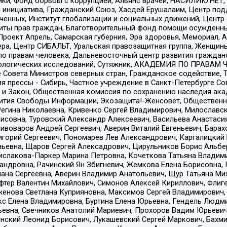
тики, Фонд борьбы с коррупцией, Альянс врачей, НАСИЛИЮ.НЕТ,
я инициатива, Гражданский Союз, Хасдей Ерушалаим, Центр по
юченных, Институт глобализации и социальных движений, Цент
ты прав граждан, Благотворительный фонд помощи осужденным
а, Проект Апрель, Самарская губерния, Эра здоровья, Мемориал
ера, Центр СИБАЛЬТ, Уральская правозащитная группа, Женщины
по правам человека, Дальневосточный центр развития гражданс
ологических исследований, Сутяжник, АКАДЕМИЯ ПО ПРАВАМ Ч
е Совета Министров северных стран, Гражданское содействие,
я прессы - Сибирь, Частное учреждение в Санкт-Петербурге С
 и Закон, Общественная комиссия по сохранению наследия ак
звития Свободы Информации, Экозащита!-Женсовет, Общественн
Регина Николаевна, Кривенко Сергей Владимирович, Милославс
совна, Туровский Александр Алексеевич, Васильева Анастасия
Пивоваров Андрей Сергеевич, Аверин Виталий Евгеньевич, Бара
горий Сергеевич, Пономарев Лев Александрович, Каргалицкий 
ньевна, Щаров Сергей Алексадрович, Цирульников Борис Альбер
ислакова-Паркер Марина Петровна, Кочеткова Татьяна Владими
сандровна, Рачинский Ян Збигневич, Жемкова Елена Борисовна,
лана Сергеевна, Аверин Владимир Анатольевич, Щур Татьяна М
фтер Валентин Михайлович, Симонов Алексей Кириллович, Флиг
женова Светлана Куприяновна, Максимов Сергей Владимирович, 
кс Елена Владимировна, Буртина Елена Юрьевна, Гендель Людм
евна, Свечников Анатолий Мариевич, Прохоров Вадим Юрьевич
инский Леонид Борисович, Лукашевский Сергей Маркович, Бахм