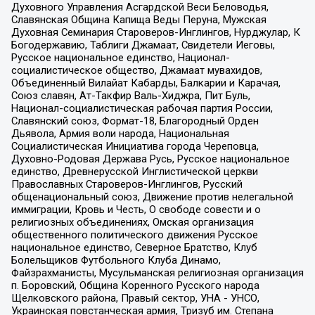
Духовного Управления Асгардской Веси Беловодья,
Славянская Община Капища Веды Перуна, Мужская
Духовная Семинария Староверов-Инглингов, Нурджулар, К
Богодержавию, Таблиги Джамаат, Свидетели Иеговы,
Русское национальное единство, Национал-
социалистическое общество, Джамаат мувахидов,
Объединенный Вилайат Кабарды, Балкарии и Карачая,
Союз славян, Ат-Такфир Валь-Хиджра, Пит Буль,
Национал-социалистическая рабочая партия России,
Славянский союз, Формат-18, Благородный Орден
Дьявола, Армия воли народа, Национальная
Социалистическая Инициатива города Череповца,
Духовно-Родовая Держава Русь, Русское национальное
единство, Древнерусской Инглистической церкви
Православных Староверов-Инглингов, Русский
общенациональный союз, Движение против нелегальной
иммиграции, Кровь и Честь, О свободе совести и о
религиозных объединениях, Омская организация
общественного политического движения Русское
национальное единство, Северное Братство, Клуб
Болельщиков Футбольного Клуба Динамо,
Файзрахманисты, Мусульманская религиозная организация
п. Боровский, Община Коренного Русского народа
Щелковского района, Правый сектор, УНА - УНСО,
Украинская повстанческая армия, Тризуб им. Степана