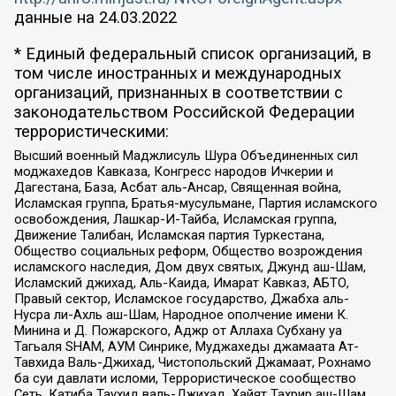
данные на
24.03.2022
* Единый федеральный список организаций, в
том числе иностранных и международных
организаций, признанных в соответствии с
законодательством Российской Федерации
террористическими:
Высший военный Маджлисуль Шура Объединенных сил
моджахедов Кавказа, Конгресс народов Ичкерии и
Дагестана, База, Асбат аль-Ансар, Священная война,
Исламская группа, Братья-мусульмане, Партия исламского
освобождения, Лашкар-И-Тайба, Исламская группа,
Движение Талибан, Исламская партия Туркестана,
Общество социальных реформ, Общество возрождения
исламского наследия, Дом двух святых, Джунд аш-Шам,
Исламский джихад, Аль-Каида, Имарат Кавказ, АБТО,
Правый сектор, Исламское государство, Джабха аль-
Нусра ли-Ахль аш-Шам, Народное ополчение имени К.
Минина и Д. Пожарского, Аджр от Аллаха Субхану уа
Тагьаля SHAM, АУМ Синрике, Муджахеды джамаата Ат-
Тавхида Валь-Джихад, Чистопольский Джамаат, Рохнамо
ба суи давлати исломи, Террористическое сообщество
Сеть, Катиба Таухид валь-Джихад, Хайят Тахрир аш-Шам,