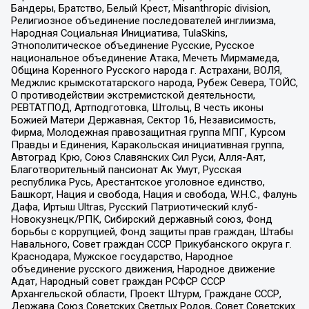
Бандеры, Братство, Белый Крест, Misanthropic division,
Религиозное объединение последователей инглиизма,
Народная Социальная Инициатива, TulaSkins,
Этнополитическое объединение Русские, Русское
национальное объединение Атака, Мечеть Мирмамеда,
Община Коренного Русского народа г. Астрахани, ВОЛЯ,
Меджлис крымскотатарского народа, Рубеж Севера, ТОЙС,
О противодействии экстремистской деятельности,
РЕВТАТПОД, Артподготовка, Штольц, В честь иконы
Божией Матери Державная, Сектор 16, Независимость,
Фирма, Молодежная правозащитная группа МПГ, Курсом
Правды и Единения, Каракольская инициативная группа,
Автоград Крю, Союз Славянских Сил Руси, Алля-Аят,
Благотворительный пансионат Ак Умут, Русская
республика Русь, Арестантское уголовное единство,
Башкорт, Нация и свобода, Нация и свобода, W.H.С., Фалунь
Дафа, Иртыш Ultras, Русский Патриотический клуб-
Новокузнецк/РПК, Сибирский державный союз, Фонд
борьбы с коррупцией, Фонд защиты прав граждан, Штабы
Навального, Совет граждан СССР Прикубанского округа г.
Краснодара, Мужское государство, Народное
объединение русского движения, Народное движение
Адат, Народный совет граждан РСФСР СССР
Архангельской области, Проект Штурм, Граждане СССР,
Держава Союз Советских Светлых Родов, Совет Советских