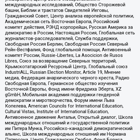
международных исследований, Общество Сторожевой
башни, Библии и трактатов Свидетелей Иеговы,
Гражданский Совет, Центр анализа европейской политики,
Академическая сеть Восточная Европа, Российский
комитет действия, РЭНД корпорейшн, Русская Америка за
демократию в России, Настоящая Россия, Глобальная сеть
журналистов-расследователей, Служба поддержки,
Свободная Россия Берлин, Свободная Россия Северный
Рейн-Вестфалия, Фонд глобальной помощи, Антивоенный
комитет России, Russie-Libertes, La Asocicion de Rusos
Libres, Союз за возвращение Северных территорий,
Крымскотатарский Ресурсный Центр, Глобальный союз
IndustriALL, Russian Election Monitor, Article 19, Мнение
медиа, Федерация анархического черного креста, Радио
Свободная Европа, Германское общество изучения
Восточной Европы, Фонд имени Фридриха Эберта, XZ
gGmbH, Мобильная академия поддержки гендерной
демократии и миротворчества, Форум имени Льва
Копелева, American Councils for International Education,
Cultural Vistas, Institute of International Education,
Антивоенное движение Антальи, Открытый диалог, Школа
международных отношений и государственной политики
им Питера Мунка, Российско-канадский демократический
альянс, Школа международных отношений им Нормана
Патерсона, Центр Гражданских Свобод, Фонд Бориса