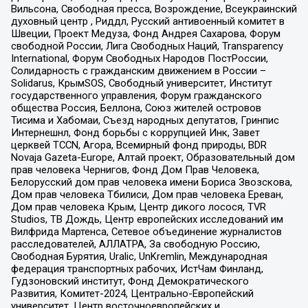
Вильсона, Свободная пресса, Возрождение, Всеукраинский
духовный центр , Риддл, Русский антивоенный комитет в
Швеции, Проект Медуза, Фонд Андрея Сахарова, Форум
свободной России, Лига Свободных Наций, Transparеncy
International, Форум Свободных Народов ПостРоссии,
Солидарность с гражданским движением в России –
Solidarus, КрымSOS, Свободный университет, Институт
государственного управления, Форум гражданского
общества Россия, Беллона, Союз жителей островов
Тисима и Хабомаи, Съезд народных депутатов, Гринпис
Интернешнл, Фонд борьбы с коррупцией Инк, Завет
церквей TCCN, Агора, Всемирный фонд природы, BDR
Novaja Gazeta-Europe, Алтай проект, Образовательный дом
прав человека Чернигов, Фонд Дом Прав Человека,
Белорусский дом прав человека имени Бориса Звозскова,
Дом прав человека Тбилиси, Дом прав человека Ереван,
Дом прав человека Крым, Центр дикого лосося, TVR
Studios, ТВ Дождь, Центр европейских исследований им
Вилфрида Мартенса, Сетевое объединение журналистов
расследователей, АЛЛАТРА, За свободную Россию,
Свободная Бурятия, Uralic, UnKremlin, Международная
федерация транспортных рабочих, ИстЧам Финланд,
Гудзоновский институт, Фонд Демократического
Развития, Комитет-2024, Центрально-Европейский
университет, Центр восточноевропейских и