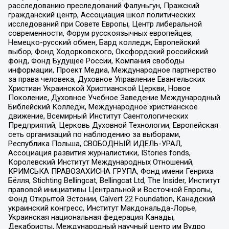
расследованию преследований Фалуньгун, Пражский
гражданский центр, Ассоциация школ политических
исследований при Совете Европы, Центр либеральной
современности, Форум русскоязычных европейцев,
Немецко-русский обмен, Бард колледж, Европейский
выбор, Фонд Ходорковского, Оксфордский российский
фонд, Фонд Будущее России, Компания свободы
информации, Проект Медиа, Международное партнерство
за права человека, Духовное Управление Евангельских
Христиан Украинской Христианской Церкви, Новое
Поколение, Духовное Учебное Заведение Международный
Библейский Колледж, Международное христианское
движение, Всемирный Институт Саентологических
Предприятий, Церковь Духовной Технологии, Европейская
сеть организаций по наблюдению за выборами,
Республика Польша, СВОБОДНЫЙ ИДЕЛЬ-УРАЛ,
Ассоциация развития журналистики, IStories fonds,
Королевский Институт Международных Отношений,
КРИМСЬКА ПРАВОЗАХИСНА ГРУПА, Фонд имени Генриха
Бёлля, Stichting Bellingcat, Bellingcat Ltd, The Insider, Институт
правовой инициативы Центральной и Восточной Европы,
Фонд Открытой Эстонии, Calvert 22 Foundation, Канадский
украинский конгресс, Институт Макдональда-Лорье,
Украинская национальная федерация Канады,
Декабристы, Международный научный центр им Вудро