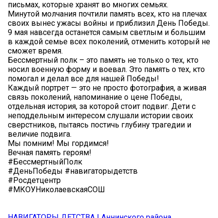
письмах, которые хранят во многих семьях.
Минутой молчания почтили память всех, кто на плечах
своих вынес ужасы войны и приблизил День Победы.
9 мая навсегда останется самым светлым и большим
в каждой семье всех поколений, отменить который не
сможет время.
Бессмертный полк – это память не только о тех, кто
носил военную форму и воевал. Это память о тех, кто
помогал и делал все для нашей Победы!
Каждый портрет — это не просто фотография, а живая
связь поколений, напоминание о цене Победы,
отдельная история, за которой стоит подвиг. Дети с
неподдельным интересом слушали истории своих
сверстников, пытаясь постичь глубину трагедии и
величие подвига.
Мы помним! Мы гордимся!
Вечная память героям!
#БессмертныйПолк
#ДеньПобеды #навигаторыдетств
#Росдетцентр
#МКОУНиколаевскаяСОШ
НАВИГАТОРЫ ДЕТСТВА I Аннинского района