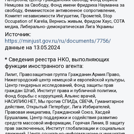
Немцова за Свободу, Фонд имени Фридриха Науманна за
свободу, Феминистское антивоенное сопротивление,
Комитет независимости Ингушетии, Прометей, Stop
Occupation of Karelia, Вернись живым, Фридом Хаус, СОТА
медиа, Либерально-демократическая Лига Украины
Источник:
https://minjust.gov.ru/ru/documents/7756/
данные на
13.05.2024
* Сведения реестра НКО, выполняющих
функции иностранного агента:
Лилит, Правозащитная группа Гражданин.Армия.Право,
Нижегородский центр немецкой и европейской культуры,
Центр гендерных исследований, Фонд защиты прав
граждан Штаб, Институт права и публичной политики,
Фонд борьбы с коррупцией, Альянс врачей,
НАСИЛИЮ.НЕТ, Мы против СПИДа, СВЕЧА, Гуманитарное
действие, Открытый Петербург, Лига Избирателей,
Правовая инициатива, Гражданский Союз, Хасдей
Ерушалаим, Центр поддержки и содействия развитию
средств массовой информации, Горячая Линия, В защиту
прав заключенных, Институт глобализации и социальных
движений, Центр социально-информационных инициатив