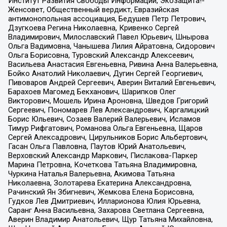
Институт Развития Свободы Информации, Экозащита!-
Женсовет, Общественный вердикт, Евразийская
антимонопольная ассоциация, Бедушев Петр Петрович,
Дзугкоева Регина Николаевна, Кривенко Сергей
Владимирович, Милославский Павел Юрьевич, Шнырова
Ольга Вадимовна, Чанышева Лилия Айратовна, Сидорович
Ольга Борисовна, Туровский Александр Алексеевич,
Васильева Анастасия Евгеньевна, Ривина Анна Валерьевна,
Бойко Анатолий Николаевич, Дугин Сергей Георгиевич,
Пивоваров Андрей Сергеевич, Аверин Виталий Евгеньевич,
Барахоев Магомед Бекханович, Шарипков Олег
Викторович, Мошель Ирина Ароновна, Шведов Григорий
Сергеевич, Пономарев Лев Александрович, Каргалицкий
Борис Юльевич, Созаев Валерий Валерьевич, Исламов
Тимур Рифгатович, Романова Ольга Евгеньевна, Щаров
Сергей Алексадрович, Цирульников Борис Альбертович,
Гасан Ольга Павловна, Паутов Юрий Анатольевич,
Верховский Александр Маркович, Пислакова-Паркер
Марина Петровна, Кочеткова Татьяна Владимировна,
Чуркина Наталья Валерьевна, Акимова Татьяна
Николаевна, Золотарева Екатерина Александровна,
Рачинский Ян Збигневич, Жемкова Елена Борисовна,
Гудков Лев Дмитриевич, Илларионова Юлия Юрьевна,
Саранг Анна Васильевна, Захарова Светлана Сергеевна,
Аверин Владимир Анатольевич, Щур Татьяна Михайловна,