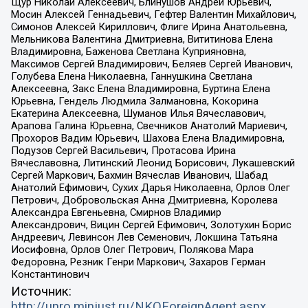
Щур Николай Алексеевич, Блинушов Андрей Юрьевич,
Мосин Алексей Геннадьевич, Гефтер Валентин Михайлович,
Симонов Алексей Кириллович, Флиге Ирина Анатольевна,
Мельникова Валентина Дмитриевна, Вититинова Елена
Владимировна, Баженова Светлана Куприяновна,
Максимов Сергей Владимирович, Беляев Сергей Иванович,
Голубева Елена Николаевна, Ганнушкина Светлана
Алексеевна, Закс Елена Владимировна, Буртина Елена
Юрьевна, Гендель Людмила Залмановна, Кокорина
Екатерина Алексеевна, Шуманов Илья Вячеславович,
Арапова Галина Юрьевна, Свечников Анатолий Мариевич,
Прохоров Вадим Юрьевич, Шахова Елена Владимировна,
Подузов Сергей Васильевич, Протасова Ирина
Вячеславовна, Литинский Леонид Борисович, Лукашевский
Сергей Маркович, Бахмин Вячеслав Иванович, Шабад
Анатолий Ефимович, Сухих Дарья Николаевна, Орлов Олег
Петрович, Добровольская Анна Дмитриевна, Королева
Александра Евгеньевна, Смирнов Владимир
Александрович, Вицин Сергей Ефимович, Золотухин Борис
Андреевич, Левинсон Лев Семенович, Локшина Татьяна
Иосифовна, Орлов Олег Петрович, Полякова Мара
Федоровна, Резник Генри Маркович, Захаров Герман
Константинович
Источник:
http://unro.minjust.ru/NKOForeignAgent.aspx