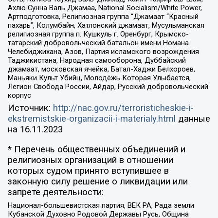
Ахлю Сунна Валь Джамаа, National Socialism/White Power,
Артподготовка, Религиозная группа “Джамаат “Красный
пахарь”, Колумбайн, Хатлонский джамаат, Мусульманская
религиозная группа п. Кушкуль г. Оренбург, Крымско-
татарский добровольческий батальон имени Номана
Челебиджихана, Азов, Партия исламского возрождения
Таджикистана, Народная самооборона, Дуббайский
джамаат, московская ячейка, Батал-Хаджи Белхороев,
Маньяки Культ Убийц, Молодёжь Которая Улыбается,
Легион Свобода России, Айдар, Русский добровольческий
корпус
Источник:
http://nac.gov.ru/terroristicheskie-i-
ekstremistskie-organizacii-i-materialy.html
данные
на
16.11.2023
* Перечень общественных объединений и
религиозных организаций в отношении
которых судом принято вступившее в
законную силу решение о ликвидации или
запрете деятельности:
Национал-большевистская партия, ВЕК РА, Рада земли
Кубанской Духовно Родовой Державы Русь, Община