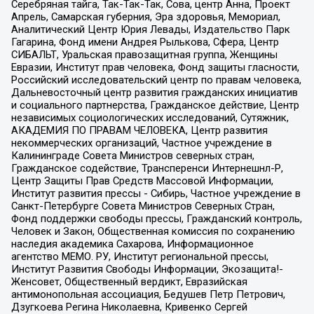
Серебряная тайга, Так-Так-Так, Сова, центр Анна, Проект
Апрель, Самарская губерния, Эра здоровья, Мемориал,
Аналитический Центр Юрия Левады, Издательство Парк
Гагарина, Фонд имени Андрея Рылькова, Сфера, Центр
СИБАЛЬТ, Уральская правозащитная группа, Женщины
Евразии, Институт прав человека, Фонд защиты гласности,
Российский исследовательский центр по правам человека,
Дальневосточный центр развития гражданских инициатив
и социального партнерства, Гражданское действие, Центр
независимых социологических исследований, Сутяжник,
АКАДЕМИЯ ПО ПРАВАМ ЧЕЛОВЕКА, Центр развития
некоммерческих организаций, Частное учреждение в
Калининграде Совета Министров северных стран,
Гражданское содействие, Трансперенси Интернешнл-Р,
Центр Защиты Прав Средств Массовой Информации,
Институт развития прессы - Сибирь, Частное учреждение в
Санкт-Петербурге Совета Министров Северных Стран,
Фонд поддержки свободы прессы, Гражданский контроль,
Человек и Закон, Общественная комиссия по сохранению
наследия академика Сахарова, Информационное
агентство МЕМО. РУ, Институт региональной прессы,
Институт Развития Свободы Информации, Экозащита!-
Женсовет, Общественный вердикт, Евразийская
антимонопольная ассоциация, Бедушев Петр Петрович,
Дзугкоева Регина Николаевна, Кривенко Сергей