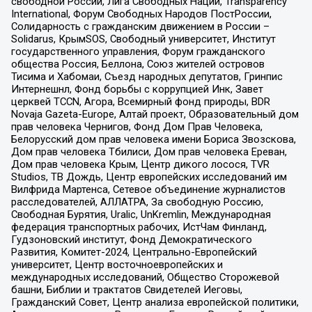
свободной России, Лига Свободных Наций, Transparеncy
International, Форум Свободных Народов ПостРоссии,
Солидарность с гражданским движением в России –
Solidarus, КрымSOS, Свободный университет, Институт
государственного управления, Форум гражданского
общества Россия, Беллона, Союз жителей островов
Тисима и Хабомаи, Съезд народных депутатов, Гринпис
Интернешнл, Фонд борьбы с коррупцией Инк, Завет
церквей TCCN, Агора, Всемирный фонд природы, BDR
Novaja Gazeta-Europe, Алтай проект, Образовательный дом
прав человека Чернигов, Фонд Дом Прав Человека,
Белорусский дом прав человека имени Бориса Звозскова,
Дом прав человека Тбилиси, Дом прав человека Ереван,
Дом прав человека Крым, Центр дикого лосося, TVR
Studios, ТВ Дождь, Центр европейских исследований им
Вилфрида Мартенса, Сетевое объединение журналистов
расследователей, АЛЛАТРА, За свободную Россию,
Свободная Бурятия, Uralic, UnKremlin, Международная
федерация транспортных рабочих, ИстЧам Финланд,
Гудзоновский институт, Фонд Демократического
Развития, Комитет-2024, Центрально-Европейский
университет, Центр восточноевропейских и
международных исследований, Общество Сторожевой
башни, Библии и трактатов Свидетелей Иеговы,
Гражданский Совет, Центр анализа европейской политики,