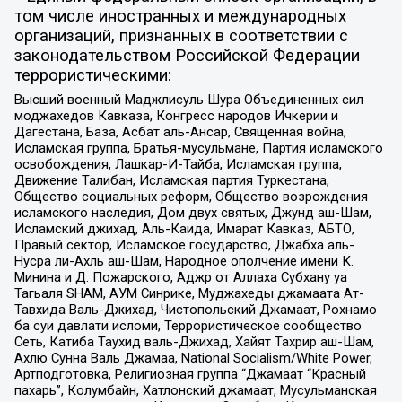
том числе иностранных и международных
организаций, признанных в соответствии с
законодательством Российской Федерации
террористическими:
Высший военный Маджлисуль Шура Объединенных сил
моджахедов Кавказа, Конгресс народов Ичкерии и
Дагестана, База, Асбат аль-Ансар, Священная война,
Исламская группа, Братья-мусульмане, Партия исламского
освобождения, Лашкар-И-Тайба, Исламская группа,
Движение Талибан, Исламская партия Туркестана,
Общество социальных реформ, Общество возрождения
исламского наследия, Дом двух святых, Джунд аш-Шам,
Исламский джихад, Аль-Каида, Имарат Кавказ, АБТО,
Правый сектор, Исламское государство, Джабха аль-
Нусра ли-Ахль аш-Шам, Народное ополчение имени К.
Минина и Д. Пожарского, Аджр от Аллаха Субхану уа
Тагьаля SHAM, АУМ Синрике, Муджахеды джамаата Ат-
Тавхида Валь-Джихад, Чистопольский Джамаат, Рохнамо
ба суи давлати исломи, Террористическое сообщество
Сеть, Катиба Таухид валь-Джихад, Хайят Тахрир аш-Шам,
Ахлю Сунна Валь Джамаа, National Socialism/White Power,
Артподготовка, Религиозная группа “Джамаат “Красный
пахарь”, Колумбайн, Хатлонский джамаат, Мусульманская