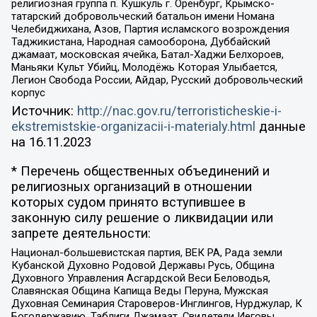
религиозная группа п. Кушкуль г. Оренбург, Крымско-
татарский добровольческий батальон имени Номана
Челебиджихана, Азов, Партия исламского возрождения
Таджикистана, Народная самооборона, Дуббайский
джамаат, московская ячейка, Батал-Хаджи Белхороев,
Маньяки Культ Убийц, Молодёжь Которая Улыбается,
Легион Свобода России, Айдар, Русский добровольческий
корпус
Источник:
http://nac.gov.ru/terroristicheskie-i-
ekstremistskie-organizacii-i-materialy.html
данные
на
16.11.2023
* Перечень общественных объединений и
религиозных организаций в отношении
которых судом принято вступившее в
законную силу решение о ликвидации или
запрете деятельности:
Национал-большевистская партия, ВЕК РА, Рада земли
Кубанской Духовно Родовой Державы Русь, Община
Духовного Управления Асгардской Веси Беловодья,
Славянская Община Капища Веды Перуна, Мужская
Духовная Семинария Староверов-Инглингов, Нурджулар, К
Богодержавию, Таблиги Джамаат, Свидетели Иеговы,