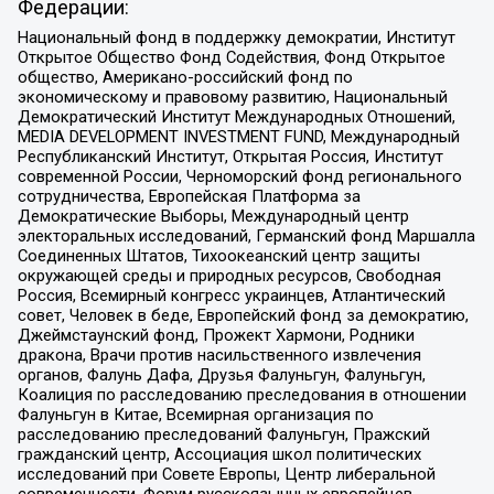
Федерации:
Национальный фонд в поддержку демократии, Институт
Открытое Общество Фонд Содействия, Фонд Открытое
общество, Американо-российский фонд по
экономическому и правовому развитию, Национальный
Демократический Институт Международных Отношений,
MEDIA DEVELOPMENT INVESTMENT FUND, Международный
Республиканский Институт, Открытая Россия, Институт
современной России, Черноморский фонд регионального
сотрудничества, Европейская Платформа за
Демократические Выборы, Международный центр
электоральных исследований, Германский фонд Маршалла
Соединенных Штатов, Тихоокеанский центр защиты
окружающей среды и природных ресурсов, Свободная
Россия, Всемирный конгресс украинцев, Атлантический
совет, Человек в беде, Европейский фонд за демократию,
Джеймстаунский фонд, Прожект Хармони, Родники
дракона, Врачи против насильственного извлечения
органов, Фалунь Дафа, Друзья Фалуньгун, Фалуньгун,
Коалиция по расследованию преследования в отношении
Фалуньгун в Китае, Всемирная организация по
расследованию преследований Фалуньгун, Пражский
гражданский центр, Ассоциация школ политических
исследований при Совете Европы, Центр либеральной