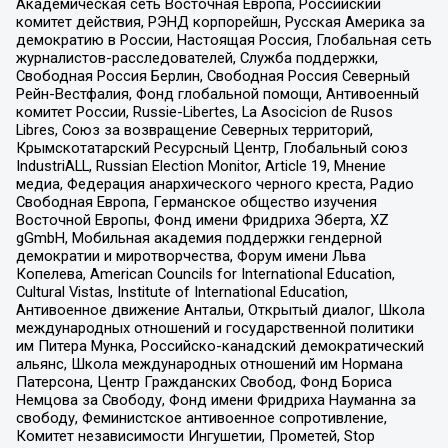
Академическая сеть Восточная Европа, Российский
комитет действия, РЭНД корпорейшн, Русская Америка за
демократию в России, Настоящая Россия, Глобальная сеть
журналистов-расследователей, Служба поддержки,
Свободная Россия Берлин, Свободная Россия Северный
Рейн-Вестфалия, Фонд глобальной помощи, Антивоенный
комитет России, Russie-Libertes, La Asocicion de Rusos
Libres, Союз за возвращение Северных территорий,
Крымскотатарский Ресурсный Центр, Глобальный союз
IndustriALL, Russian Election Monitor, Article 19, Мнение
медиа, Федерация анархического черного креста, Радио
Свободная Европа, Германское общество изучения
Восточной Европы, Фонд имени Фридриха Эберта, XZ
gGmbH, Мобильная академия поддержки гендерной
демократии и миротворчества, Форум имени Льва
Копелева, American Councils for International Education,
Cultural Vistas, Institute of International Education,
Антивоенное движение Антальи, Открытый диалог, Школа
международных отношений и государственной политики
им Питера Мунка, Российско-канадский демократический
альянс, Школа международных отношений им Нормана
Патерсона, Центр Гражданских Свобод, Фонд Бориса
Немцова за Свободу, Фонд имени Фридриха Науманна за
свободу, Феминистское антивоенное сопротивление,
Комитет независимости Ингушетии, Прометей, Stop