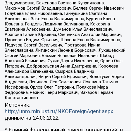
Владимировна, Баженова Светлана Куприяновна,
Максимов Сергей Владимирович, Беляев Сергей Иванович,
Голубева Елена Николаевна, Ганнушкина Светлана
Алексеевна, Закс Елена Владимировна, Буртина Елена
Юрьевна, Гендель Людмила Залмановна, Кокорина
Екатерина Алексеевна, Шуманов Илья Вячеславович,
Арапова Галина Юрьевна, Свечников Анатолий Мариевич,
Прохоров Вадим Юрьевич, Шахова Елена Владимировна,
Подузов Сергей Васильевич, Протасова Ирина
Вячеславовна, Литинский Леонид Борисович, Лукашевский
Сергей Маркович, Бахмин Вячеслав Иванович, Шабад
Анатолий Ефимович, Сухих Дарья Николаевна, Орлов Олег
Петрович, Добровольская Анна Дмитриевна, Королева
Александра Евгеньевна, Смирнов Владимир
Александрович, Вицин Сергей Ефимович, Золотухин Борис
Андреевич, Левинсон Лев Семенович, Локшина Татьяна
Иосифовна, Орлов Олег Петрович, Полякова Мара
Федоровна, Резник Генри Маркович, Захаров Герман
Константинович
Источник:
http://unro.minjust.ru/NKOForeignAgent.aspx
данные на
24.03.2022
* Единый федеральный список организаций, в