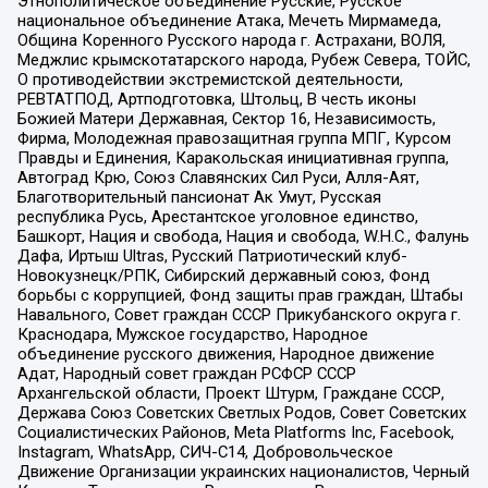
Этнополитическое объединение Русские, Русское
национальное объединение Атака, Мечеть Мирмамеда,
Община Коренного Русского народа г. Астрахани, ВОЛЯ,
Меджлис крымскотатарского народа, Рубеж Севера, ТОЙС,
О противодействии экстремистской деятельности,
РЕВТАТПОД, Артподготовка, Штольц, В честь иконы
Божией Матери Державная, Сектор 16, Независимость,
Фирма, Молодежная правозащитная группа МПГ, Курсом
Правды и Единения, Каракольская инициативная группа,
Автоград Крю, Союз Славянских Сил Руси, Алля-Аят,
Благотворительный пансионат Ак Умут, Русская
республика Русь, Арестантское уголовное единство,
Башкорт, Нация и свобода, Нация и свобода, W.H.С., Фалунь
Дафа, Иртыш Ultras, Русский Патриотический клуб-
Новокузнецк/РПК, Сибирский державный союз, Фонд
борьбы с коррупцией, Фонд защиты прав граждан, Штабы
Навального, Совет граждан СССР Прикубанского округа г.
Краснодара, Мужское государство, Народное
объединение русского движения, Народное движение
Адат, Народный совет граждан РСФСР СССР
Архангельской области, Проект Штурм, Граждане СССР,
Держава Союз Советских Светлых Родов, Совет Советских
Социалистических Районов, Meta Platforms Inc, Facebook,
Instagram, WhatsApp, СИЧ-С14, Добровольческое
Движение Организации украинских националистов, Черный