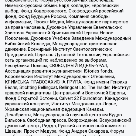
современности, Форум русскоязычных европейцев,
Немецко-русский обмен, Бард колледж, Европейский
выбор, Фонд Ходорковского, Оксфордский российский
фонд, Фонд Будущее России, Компания свободы
информации, Проект Медиа, Международное партнерство
за права человека, Духовное Управление Евангельских
Христиан Украинской Христианской Церкви, Новое
Поколение, Духовное Учебное Заведение Международный
Библейский Колледж, Международное христианское
движение, Всемирный Институт Саентологических
Предприятий, Церковь Духовной Технологии, Европейская
сеть организаций по наблюдению за выборами,
Республика Польша, СВОБОДНЫЙ ИДЕЛЬ-УРАЛ,
Ассоциация развития журналистики, IStories fonds,
Королевский Институт Международных Отношений,
КРИМСЬКА ПРАВОЗАХИСНА ГРУПА, Фонд имени Генриха
Бёлля, Stichting Bellingcat, Bellingcat Ltd, The Insider, Институт
правовой инициативы Центральной и Восточной Европы,
Фонд Открытой Эстонии, Calvert 22 Foundation, Канадский
украинский конгресс, Институт Макдональда-Лорье,
Украинская национальная федерация Канады,
Декабристы, Международный научный центр им Вудро
Вильсона, Свободная пресса, Возрождение, Всеукраинский
духовный центр , Риддл, Русский антивоенный комитет в
Швеции, Проект Медуза, Фонд Андрея Сахарова, Форум