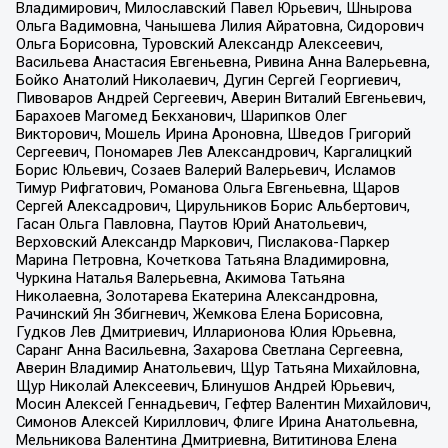
Владимирович, Милославский Павел Юрьевич, Шнырова
Ольга Вадимовна, Чанышева Лилия Айратовна, Сидорович
Ольга Борисовна, Туровский Александр Алексеевич,
Васильева Анастасия Евгеньевна, Ривина Анна Валерьевна,
Бойко Анатолий Николаевич, Дугин Сергей Георгиевич,
Пивоваров Андрей Сергеевич, Аверин Виталий Евгеньевич,
Барахоев Магомед Бекханович, Шарипков Олег
Викторович, Мошель Ирина Ароновна, Шведов Григорий
Сергеевич, Пономарев Лев Александрович, Каргалицкий
Борис Юльевич, Созаев Валерий Валерьевич, Исламов
Тимур Рифгатович, Романова Ольга Евгеньевна, Щаров
Сергей Алексадрович, Цирульников Борис Альбертович,
Гасан Ольга Павловна, Паутов Юрий Анатольевич,
Верховский Александр Маркович, Пислакова-Паркер
Марина Петровна, Кочеткова Татьяна Владимировна,
Чуркина Наталья Валерьевна, Акимова Татьяна
Николаевна, Золотарева Екатерина Александровна,
Рачинский Ян Збигневич, Жемкова Елена Борисовна,
Гудков Лев Дмитриевич, Илларионова Юлия Юрьевна,
Саранг Анна Васильевна, Захарова Светлана Сергеевна,
Аверин Владимир Анатольевич, Щур Татьяна Михайловна,
Щур Николай Алексеевич, Блинушов Андрей Юрьевич,
Мосин Алексей Геннадьевич, Гефтер Валентин Михайлович,
Симонов Алексей Кириллович, Флиге Ирина Анатольевна,
Мельникова Валентина Дмитриевна, Вититинова Елена