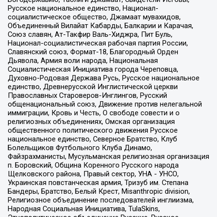
Русское национальное единство, Национал-
социалистическое общество, Джамаат мувахидов,
Объединенный Вилайат Кабарды, Балкарии и Карачая,
Союз славян, Ат-Такфир Валь-Хиджра, Пит Буль,
Национал-социалистическая рабочая партия России,
Славянский союз, Формат-18, Благородный Орден
Дьявола, Армия воли народа, Национальная
Социалистическая Инициатива города Череповца,
Духовно-Родовая Держава Русь, Русское национальное
единство, Древнерусской Инглистической церкви
Православных Староверов-Инглингов, Русский
общенациональный союз, Движение против нелегальной
иммиграции, Кровь и Честь, О свободе совести и о
религиозных объединениях, Омская организация
общественного политического движения Русское
национальное единство, Северное Братство, Клуб
Болельщиков Футбольного Клуба Динамо,
Файзрахманисты, Мусульманская религиозная организация
п. Боровский, Община Коренного Русского народа
Щелковского района, Правый сектор, УНА - УНСО,
Украинская повстанческая армия, Тризуб им. Степана
Бандеры, Братство, Белый Крест, Misanthropic division,
Религиозное объединение последователей инглиизма,
Народная Социальная Инициатива, TulaSkins,