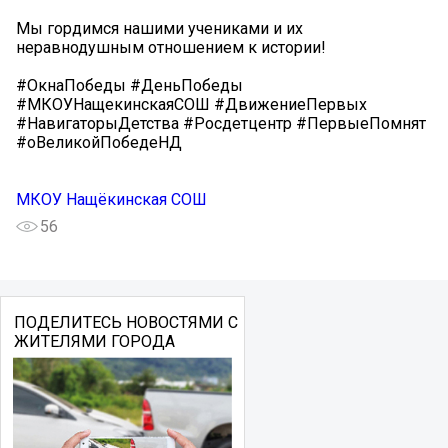
Мы гордимся нашими учениками и их
неравнодушным отношением к истории!
#ОкнаПобеды #ДеньПобеды
#МКОУНащекинскаяСОШ #ДвижениеПервых
#НавигаторыДетства #Росдетцентр #ПервыеПомнят
#оВеликойПобедеНД
МКОУ Нащёкинская СОШ
56
ПОДЕЛИТЕСЬ НОВОСТЯМИ С
ЖИТЕЛЯМИ ГОРОДА