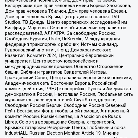
прав человека Чернигов, Фонд Дом Прав Человека,
Белорусский дом прав человека имени Бориса Звозскова,
Дом прав человека Тбилиси, Дом прав человека Ереван,
Дом прав человека Крым, Центр дикого лосося, TVR
Studios, ТВ Дождь, Центр европейских исследований им
Вилфрида Мартенса, Сетевое объединение журналистов
расследователей, АЛЛАТРА, За свободную Россию,
Свободная Бурятия, Uralic, UnKremlin, Международная
федерация транспортных рабочих, ИстЧам Финланд,
Гудзоновский институт, Фонд Демократического
Развития, Комитет-2024, Центрально-Европейский
университет, Центр восточноевропейских и
международных исследований, Общество Сторожевой
башни, Библии и трактатов Свидетелей Иеговы,
Гражданский Совет, Центр анализа европейской политики,
Академическая сеть Восточная Европа, Российский
комитет действия, РЭНД корпорейшн, Русская Америка за
демократию в России, Настоящая Россия, Глобальная сеть
журналистов-расследователей, Служба поддержки,
Свободная Россия Берлин, Свободная Россия Северный
Рейн-Вестфалия, Фонд глобальной помощи, Антивоенный
комитет России, Russie-Libertes, La Asocicion de Rusos
Libres, Союз за возвращение Северных территорий,
Крымскотатарский Ресурсный Центр, Глобальный союз
IndustriALL, Russian Election Monitor, Article 19, Мнение