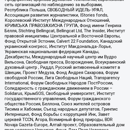
сеть организаций по наблюдению за выборами,
Республика Польша, СВОБОДНЫЙ ИДЕЛЬ-УРАЛ,
Ассоциация развития журналистики, IStories fonds,
Королевский Институт Международных Отношений,
КРИМСЬКА ПРАВОЗАХИСНА ГРУПА, Фонд имени Генриха
Бёлля, Stichting Bellingcat, Bellingcat Ltd, The Insider, Институт
правовой инициативы Центральной и Восточной Европы,
Фонд Открытой Эстонии, Calvert 22 Foundation, Канадский
украинский конгресс, Институт Макдональда-Лорье,
Украинская национальная федерация Канады,
Декабристы, Международный научный центр им Вудро
Вильсона, Свободная пресса, Возрождение, Всеукраинский
духовный центр , Риддл, Русский антивоенный комитет в
Швеции, Проект Медуза, Фонд Андрея Сахарова, Форум
свободной России, Лига Свободных Наций, Transparеncy
International, Форум Свободных Народов ПостРоссии,
Солидарность с гражданским движением в России –
Solidarus, КрымSOS, Свободный университет, Институт
государственного управления, Форум гражданского
общества Россия, Беллона, Союз жителей островов
Тисима и Хабомаи, Съезд народных депутатов, Гринпис
Интернешнл, Фонд борьбы с коррупцией Инк, Завет
церквей TCCN, Агора, Всемирный фонд природы, BDR
Novaja Gazeta-Europe, Алтай проект, Образовательный дом