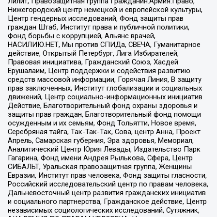
Лилит, Правозащитная группа Гражданин.Армия.Право,
Нижегородский центр немецкой и европейской культуры,
Центр гендерных исследований, Фонд защиты прав
граждан Штаб, Институт права и публичной политики,
Фонд борьбы с коррупцией, Альянс врачей,
НАСИЛИЮ.НЕТ, Мы против СПИДа, СВЕЧА, Гуманитарное
действие, Открытый Петербург, Лига Избирателей,
Правовая инициатива, Гражданский Союз, Хасдей
Ерушалаим, Центр поддержки и содействия развитию
средств массовой информации, Горячая Линия, В защиту
прав заключенных, Институт глобализации и социальных
движений, Центр социально-информационных инициатив
Действие, Благотворительный фонд охраны здоровья и
защиты прав граждан, Благотворительный фонд помощи
осужденным и их семьям, Фонд Тольятти, Новое время,
Серебряная тайга, Так-Так-Так, Сова, центр Анна, Проект
Апрель, Самарская губерния, Эра здоровья, Мемориал,
Аналитический Центр Юрия Левады, Издательство Парк
Гагарина, Фонд имени Андрея Рылькова, Сфера, Центр
СИБАЛЬТ, Уральская правозащитная группа, Женщины
Евразии, Институт прав человека, Фонд защиты гласности,
Российский исследовательский центр по правам человека,
Дальневосточный центр развития гражданских инициатив
и социального партнерства, Гражданское действие, Центр
независимых социологических исследований, Сутяжник,