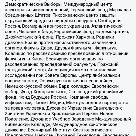
Демократические Выборы, Международный центр
электоральных исследований, Германский фонд Маршалла
Соединенных Штатов, Тихоокеанский центр защиты
окружающей среды и природных ресурсов, Свободная
Россия, Всемирный конгресс украинцев, Атлантический
совет, Человек в беде, Европейский фонд за демократию,
Джеймстаунский фонд, Прожект Хармони, Родники
дракона, Врачи против насильственного извлечения
органов, Фалунь Дафа, Друзья Фалуньгун, Фалуньгун,
Коалиция по расследованию преследования в отношении
Фалуньгун в Китае, Всемирная организация по
расследованию преследований Фалуньгун, Пражский
гражданский центр, Ассоциация школ политических
исследований при Совете Европы, Центр либеральной
современности, Форум русскоязычных европейцев,
Немецко-русский обмен, Бард колледж, Европейский
выбор, Фонд Ходорковского, Оксфордский российский
фонд, Фонд Будущее России, Компания свободы
информации, Проект Медиа, Международное партнерство
за права человека, Духовное Управление Евангельских
Христиан Украинской Христианской Церкви, Новое
Поколение, Духовное Учебное Заведение Международный
Библейский Колледж, Международное христианское
движение, Всемирный Институт Саентологических
Предприятий, Церковь Духовной Технологии, Европейская