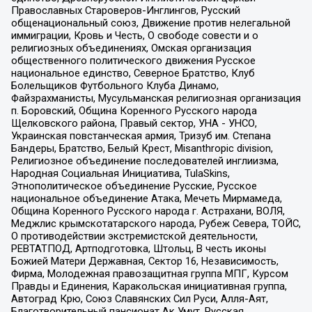
Православных Староверов-Инглингов, Русский
общенациональный союз, Движение против нелегальной
иммиграции, Кровь и Честь, О свободе совести и о
религиозных объединениях, Омская организация
общественного политического движения Русское
национальное единство, Северное Братство, Клуб
Болельщиков Футбольного Клуба Динамо,
Файзрахманисты, Мусульманская религиозная организация
п. Боровский, Община Коренного Русского народа
Щелковского района, Правый сектор, УНА - УНСО,
Украинская повстанческая армия, Тризуб им. Степана
Бандеры, Братство, Белый Крест, Misanthropic division,
Религиозное объединение последователей инглиизма,
Народная Социальная Инициатива, TulaSkins,
Этнополитическое объединение Русские, Русское
национальное объединение Атака, Мечеть Мирмамеда,
Община Коренного Русского народа г. Астрахани, ВОЛЯ,
Меджлис крымскотатарского народа, Рубеж Севера, ТОЙС,
О противодействии экстремистской деятельности,
РЕВТАТПОД, Артподготовка, Штольц, В честь иконы
Божией Матери Державная, Сектор 16, Независимость,
Фирма, Молодежная правозащитная группа МПГ, Курсом
Правды и Единения, Каракольская инициативная группа,
Автоград Крю, Союз Славянских Сил Руси, Алля-Аят,
Благотворительный пансионат Ак Умут, Русская