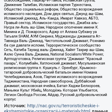
освобождения, Лашкар-И-Тайба, Исламская группа,
Движение Талибан, Исламская партия Туркестана,
Общество социальных реформ, Общество возрождения
исламского наследия, Дом двух святых, Джунд аш-Шам,
Исламский джихад, Аль-Каида, Имарат Кавказ, АБТО,
Правый сектор, Исламское государство, Джабха аль-
Нусра ли-Ахль аш-Шам, Народное ополчение имени К.
Минина и Д. Пожарского, Аджр от Аллаха Субхану уа
Тагьаля SHAM, АУМ Синрике, Муджахеды джамаата Ат-
Тавхида Валь-Джихад, Чистопольский Джамаат, Рохнамо
ба суи давлати исломи, Террористическое сообщество
Сеть, Катиба Таухид валь-Джихад, Хайят Тахрир аш-Шам,
Ахлю Сунна Валь Джамаа, National Socialism/White Power,
Артподготовка, Религиозная группа “Джамаат “Красный
пахарь”, Колумбайн, Хатлонский джамаат, Мусульманская
религиозная группа п. Кушкуль г. Оренбург, Крымско-
татарский добровольческий батальон имени Номана
Челебиджихана, Азов, Партия исламского возрождения
Таджикистана, Народная самооборона, Дуббайский
джамаат, московская ячейка, Батал-Хаджи Белхороев,
Маньяки Культ Убийц, Молодёжь Которая Улыбается,
Легион Свобода России, Айдар, Русский добровольческий
корпус
Источник:
http://nac.gov.ru/terroristicheskie-i-
ekstremistskie-organizacii-i-materialy.html
данные