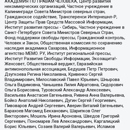
АКАДЕМИЯ ПО ПРАВАМ ЧЕЛОВЕКА, Центр развития
некоммерческих организаций, Частное учреждение в
Калининграде Совета Министров северных стран,
Гражданское содействие, Трансперенси Интернешнл-Р,
Центр Защиты Прав Средств Массовой Информации,
Институт развития прессы - Сибирь, Частное учреждение в
Санкт-Петербурге Совета Министров Северных Стран,
Фонд поддержки свободы прессы, Гражданский контроль,
Человек и Закон, Общественная комиссия по сохранению
наследия академика Сахарова, Информационное
агентство МЕМО. РУ, Институт региональной прессы,
Институт Развития Свободы Информации, Экозащита!-
Женсовет, Общественный вердикт, Евразийская
антимонопольная ассоциация, Бедушев Петр Петрович,
Дзугкоева Регина Николаевна, Кривенко Сергей
Владимирович, Милославский Павел Юрьевич, Шнырова
Ольга Вадимовна, Чанышева Лилия Айратовна, Сидорович
Ольга Борисовна, Туровский Александр Алексеевич,
Васильева Анастасия Евгеньевна, Ривина Анна Валерьевна,
Бойко Анатолий Николаевич, Дугин Сергей Георгиевич,
Пивоваров Андрей Сергеевич, Аверин Виталий Евгеньевич,
Барахоев Магомед Бекханович, Шарипков Олег
Викторович, Мошель Ирина Ароновна, Шведов Григорий
Сергеевич, Пономарев Лев Александрович, Каргалицкий
Борис Юльевич, Созаев Валерий Валерьевич, Исламов