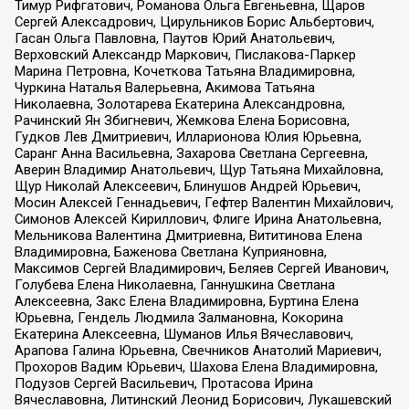
Тимур Рифгатович, Романова Ольга Евгеньевна, Щаров
Сергей Алексадрович, Цирульников Борис Альбертович,
Гасан Ольга Павловна, Паутов Юрий Анатольевич,
Верховский Александр Маркович, Пислакова-Паркер
Марина Петровна, Кочеткова Татьяна Владимировна,
Чуркина Наталья Валерьевна, Акимова Татьяна
Николаевна, Золотарева Екатерина Александровна,
Рачинский Ян Збигневич, Жемкова Елена Борисовна,
Гудков Лев Дмитриевич, Илларионова Юлия Юрьевна,
Саранг Анна Васильевна, Захарова Светлана Сергеевна,
Аверин Владимир Анатольевич, Щур Татьяна Михайловна,
Щур Николай Алексеевич, Блинушов Андрей Юрьевич,
Мосин Алексей Геннадьевич, Гефтер Валентин Михайлович,
Симонов Алексей Кириллович, Флиге Ирина Анатольевна,
Мельникова Валентина Дмитриевна, Вититинова Елена
Владимировна, Баженова Светлана Куприяновна,
Максимов Сергей Владимирович, Беляев Сергей Иванович,
Голубева Елена Николаевна, Ганнушкина Светлана
Алексеевна, Закс Елена Владимировна, Буртина Елена
Юрьевна, Гендель Людмила Залмановна, Кокорина
Екатерина Алексеевна, Шуманов Илья Вячеславович,
Арапова Галина Юрьевна, Свечников Анатолий Мариевич,
Прохоров Вадим Юрьевич, Шахова Елена Владимировна,
Подузов Сергей Васильевич, Протасова Ирина
Вячеславовна, Литинский Леонид Борисович, Лукашевский