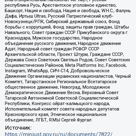
республика Русь, Арестантское уголовное единство,
Башкорт, Нация и свобода, Нация и свобода, W.H.С., Фалунь
Дафа, Иртыш Ultras, Русский Патриотический клуб-
Новокузнецк/РПК, Сибирский державный союз, Фонд
борьбы с коррупцией, Фонд защиты прав граждан, Штабы
Навального, Совет граждан СССР Прикубанского округа г.
Краснодара, Мужское государство, Народное
объединение русского движения, Народное движение
Адат, Народный совет граждан РСФСР СССР
Архангельской области, Проект Штурм, Граждане СССР,
Держава Союз Советских Светлых Родов, Совет Советских
Социалистических Районов, Meta Platforms Inc, Facebook,
Instagram, WhatsApp, СИЧ-С14, Добровольческое
Движение Организации украинских националистов, Черный
Комитет, Татарстанское Региональное Всетатарское
общественное движение, Невоград, Молодежное
Демократическое Движение Весна, Верховный Совет
Татарской Автономной Советской Социалистической
Республики, Конгресс ойрат-калмыцкого народа,
Исполнительный комитет совета народных депутатов
Красноярского края, Этническое национальное
объединение, ЛГБТ, Я.МЫ Сергей Фургал
Источник:
https://minjust.gov.ru/ru/documents/7822/