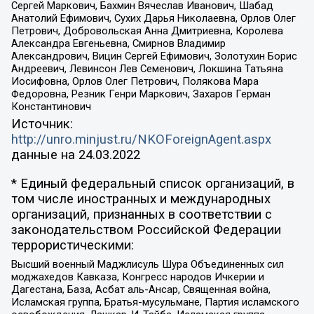
Сергей Маркович, Бахмин Вячеслав Иванович, Шабад
Анатолий Ефимович, Сухих Дарья Николаевна, Орлов Олег
Петрович, Добровольская Анна Дмитриевна, Королева
Александра Евгеньевна, Смирнов Владимир
Александрович, Вицин Сергей Ефимович, Золотухин Борис
Андреевич, Левинсон Лев Семенович, Локшина Татьяна
Иосифовна, Орлов Олег Петрович, Полякова Мара
Федоровна, Резник Генри Маркович, Захаров Герман
Константинович
Источник:
http://unro.minjust.ru/NKOForeignAgent.aspx
данные на
24.03.2022
* Единый федеральный список организаций, в
том числе иностранных и международных
организаций, признанных в соответствии с
законодательством Российской Федерации
террористическими:
Высший военный Маджлисуль Шура Объединенных сил
моджахедов Кавказа, Конгресс народов Ичкерии и
Дагестана, База, Асбат аль-Ансар, Священная война,
Исламская группа, Братья-мусульмане, Партия исламского