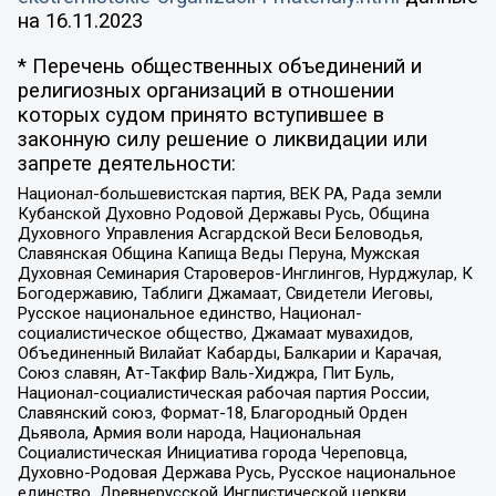
на
16.11.2023
* Перечень общественных объединений и
религиозных организаций в отношении
которых судом принято вступившее в
законную силу решение о ликвидации или
запрете деятельности:
Национал-большевистская партия, ВЕК РА, Рада земли
Кубанской Духовно Родовой Державы Русь, Община
Духовного Управления Асгардской Веси Беловодья,
Славянская Община Капища Веды Перуна, Мужская
Духовная Семинария Староверов-Инглингов, Нурджулар, К
Богодержавию, Таблиги Джамаат, Свидетели Иеговы,
Русское национальное единство, Национал-
социалистическое общество, Джамаат мувахидов,
Объединенный Вилайат Кабарды, Балкарии и Карачая,
Союз славян, Ат-Такфир Валь-Хиджра, Пит Буль,
Национал-социалистическая рабочая партия России,
Славянский союз, Формат-18, Благородный Орден
Дьявола, Армия воли народа, Национальная
Социалистическая Инициатива города Череповца,
Духовно-Родовая Держава Русь, Русское национальное
единство, Древнерусской Инглистической церкви