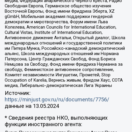
медиа, Федерация анархического черного креста, Радио
Свободная Европа, Германское общество изучения
Восточной Европы, Фонд имени Фридриха Эберта, XZ
gGmbH, Мобильная академия поддержки гендерной
демократии и миротворчества, Форум имени Льва
Копелева, American Councils for International Education,
Cultural Vistas, Institute of International Education,
Антивоенное движение Антальи, Открытый диалог, Школа
международных отношений и государственной политики
им Питера Мунка, Российско-канадский демократический
альянс, Школа международных отношений им Нормана
Патерсона, Центр Гражданских Свобод, Фонд Бориса
Немцова за Свободу, Фонд имени Фридриха Науманна за
свободу, Феминистское антивоенное сопротивление,
Комитет независимости Ингушетии, Прометей, Stop
Occupation of Karelia, Вернись живым, Фридом Хаус, СОТА
медиа, Либерально-демократическая Лига Украины
Источник:
https://minjust.gov.ru/ru/documents/7756/
данные на
13.05.2024
* Сведения реестра НКО, выполняющих
функции иностранного агента: