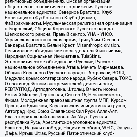
религиозных объединениях, Омская организация
общественного политического движения Русское
национальное единство, Северное Братство, Клуб
Болельщиков Футбольного Клуба Динамо,
Файзрахманисты, Мусульманская религиозная организация
п. Боровский, Община Коренного Русского народа
Щелковского района, Правый сектор, УНА - УНСО,
Украинская повстанческая армия, Тризуб им. Степана
Бандеры, Братство, Белый Крест, Misanthropic division,
Религиозное объединение последователей инглиизма,
Народная Социальная Инициатива, TulaSkins,
Этнополитическое объединение Русские, Русское
национальное объединение Атака, Мечеть Мирмамеда,
Община Коренного Русского народа г. Астрахани, ВОЛЯ,
Меджлис крымскотатарского народа, Рубеж Севера, ТОЙС,
О противодействии экстремистской деятельности,
РЕВТАТПОД, Артподготовка, Штольц, В честь иконы
Божией Матери Державная, Сектор 16, Независимость,
Фирма, Молодежная правозащитная группа МПГ, Курсом
Правды и Единения, Каракольская инициативная группа,
Автоград Крю, Союз Славянских Сил Руси, Алля-Аят,
Благотворительный пансионат Ак Умут, Русская
республика Русь, Арестантское уголовное единство,
Башкорт, Нация и свобода, Нация и свобода, W.H.С., Фалунь
Дафа, Иртыш Ultras, Русский Патриотический клуб-