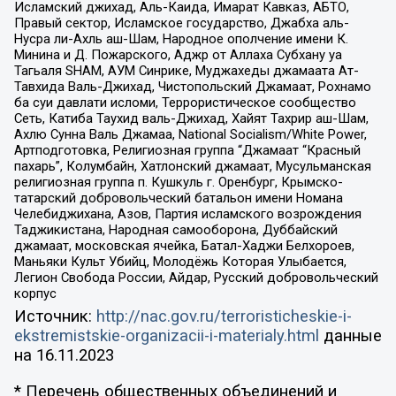
Исламский джихад, Аль-Каида, Имарат Кавказ, АБТО,
Правый сектор, Исламское государство, Джабха аль-
Нусра ли-Ахль аш-Шам, Народное ополчение имени К.
Минина и Д. Пожарского, Аджр от Аллаха Субхану уа
Тагьаля SHAM, АУМ Синрике, Муджахеды джамаата Ат-
Тавхида Валь-Джихад, Чистопольский Джамаат, Рохнамо
ба суи давлати исломи, Террористическое сообщество
Сеть, Катиба Таухид валь-Джихад, Хайят Тахрир аш-Шам,
Ахлю Сунна Валь Джамаа, National Socialism/White Power,
Артподготовка, Религиозная группа “Джамаат “Красный
пахарь”, Колумбайн, Хатлонский джамаат, Мусульманская
религиозная группа п. Кушкуль г. Оренбург, Крымско-
татарский добровольческий батальон имени Номана
Челебиджихана, Азов, Партия исламского возрождения
Таджикистана, Народная самооборона, Дуббайский
джамаат, московская ячейка, Батал-Хаджи Белхороев,
Маньяки Культ Убийц, Молодёжь Которая Улыбается,
Легион Свобода России, Айдар, Русский добровольческий
корпус
Источник:
http://nac.gov.ru/terroristicheskie-i-
ekstremistskie-organizacii-i-materialy.html
данные
на
16.11.2023
* Перечень общественных объединений и