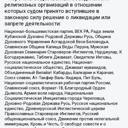
религиозных организаций в отношении
которых судом принято вступившее в
законную силу решение о ликвидации или
запрете деятельности:
Национал-большевистская партия, ВЕК РА, Рада земли
Кубанской Духовно Родовой Державы Русь, Община
Духовного Управления Асгардской Веси Беловодья,
Славянская Община Капища Веды Перуна, Мужская
Духовная Семинария Староверов-Инглингов, Нурджулар, К
Богодержавию, Таблиги Джамаат, Свидетели Иеговы,
Русское национальное единство, Национал-
социалистическое общество, Джамаат мувахидов,
Объединенный Вилайат Кабарды, Балкарии и Карачая,
Союз славян, Ат-Такфир Валь-Хиджра, Пит Буль,
Национал-социалистическая рабочая партия России,
Славянский союз, Формат-18, Благородный Орден
Дьявола, Армия воли народа, Национальная
Социалистическая Инициатива города Череповца,
Духовно-Родовая Держава Русь, Русское национальное
единство, Древнерусской Инглистической церкви
Православных Староверов-Инглингов, Русский
общенациональный союз, Движение против нелегальной
иммиграции, Кровь и Честь, О свободе совести и о