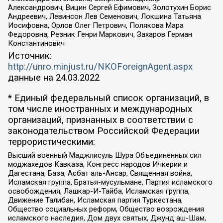
Александрович, Вицин Сергей Ефимович, Золотухин Борис
Андреевич, Левинсон Лев Семенович, Локшина Татьяна
Иосифовна, Орлов Олег Петрович, Полякова Мара
Федоровна, Резник Генри Маркович, Захаров Герман
Константинович
Источник:
http://unro.minjust.ru/NKOForeignAgent.aspx
данные на
24.03.2022
* Единый федеральный список организаций, в
том числе иностранных и международных
организаций, признанных в соответствии с
законодательством Российской Федерации
террористическими:
Высший военный Маджлисуль Шура Объединенных сил
моджахедов Кавказа, Конгресс народов Ичкерии и
Дагестана, База, Асбат аль-Ансар, Священная война,
Исламская группа, Братья-мусульмане, Партия исламского
освобождения, Лашкар-И-Тайба, Исламская группа,
Движение Талибан, Исламская партия Туркестана,
Общество социальных реформ, Общество возрождения
исламского наследия, Дом двух святых, Джунд аш-Шам,