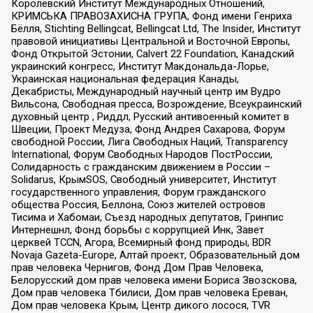
Королевский Институт Международных Отношений,
КРИМСЬКА ПРАВОЗАХИСНА ГРУПА, Фонд имени Генриха
Бёлля, Stichting Bellingcat, Bellingcat Ltd, The Insider, Институт
правовой инициативы Центральной и Восточной Европы,
Фонд Открытой Эстонии, Calvert 22 Foundation, Канадский
украинский конгресс, Институт Макдональда-Лорье,
Украинская национальная федерация Канады,
Декабристы, Международный научный центр им Вудро
Вильсона, Свободная пресса, Возрождение, Всеукраинский
духовный центр , Риддл, Русский антивоенный комитет в
Швеции, Проект Медуза, Фонд Андрея Сахарова, Форум
свободной России, Лига Свободных Наций, Transparеncy
International, Форум Свободных Народов ПостРоссии,
Солидарность с гражданским движением в России –
Solidarus, КрымSOS, Свободный университет, Институт
государственного управления, Форум гражданского
общества Россия, Беллона, Союз жителей островов
Тисима и Хабомаи, Съезд народных депутатов, Гринпис
Интернешнл, Фонд борьбы с коррупцией Инк, Завет
церквей TCCN, Агора, Всемирный фонд природы, BDR
Novaja Gazeta-Europe, Алтай проект, Образовательный дом
прав человека Чернигов, Фонд Дом Прав Человека,
Белорусский дом прав человека имени Бориса Звозскова,
Дом прав человека Тбилиси, Дом прав человека Ереван,
Дом прав человека Крым, Центр дикого лосося, TVR