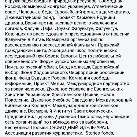
окружающей среды и природных ресурсов, Свободная
Россия, Всемирный конгресс украинцев, Атлантический
совет, Человек в беде, Европейский фонд за демократию,
Джеймстаунский фонд, Прожект Хармони, Родники
дракона, Врачи против насильственного извлечения
органов, Фалунь Дафа, Друзья Фалуньгун, Фалуньгун,
Коалиция по расследованию преследования в отношении
Фалуньгун в Китае, Всемирная организация по
расследованию преследований Фалуньгун, Пражский
гражданский центр, Ассоциация школ политических
исследований при Совете Европы, Центр либеральной
современности, Форум русскоязычных европейцев,
Немецко-русский обмен, Бард колледж, Европейский
выбор, Фонд Ходорковского, Оксфордский российский
фонд, Фонд Будущее России, Компания свободы
информации, Проект Медиа, Международное партнерство
за права человека, Духовное Управление Евангельских
Христиан Украинской Христианской Церкви, Новое
Поколение, Духовное Учебное Заведение Международный
Библейский Колледж, Международное христианское
движение, Всемирный Институт Саентологических
Предприятий, Церковь Духовной Технологии, Европейская
сеть организаций по наблюдению за выборами,
Республика Польша, СВОБОДНЫЙ ИДЕЛЬ-УРАЛ,
Ассоциация развития журналистики, IStories fonds,