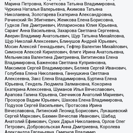
Марина Петровна, Кочеткова Татьяна Владимировна,
Чуркина Наталья Валерьевна, Акимова Татьяна
Николаевна, Золотарева Екатерина Александровна,
Рачинский Ян Збигневич, Жемкова Елена Борисовна,
Гудков Лев Дмитриевич, Илларионова Юлия Юрьевна,
Саранг Анна Васильевна, Захарова Светлана Сергеевна,
Аверин Владимир Анатольевич, Щур Татьяна Михайловна,
Щур Николай Алексеевич, Блинушов Андрей Юрьевич,
Мосин Алексей Геннадьевич, Гефтер Валентин Михайлович,
Симонов Алексей Кириллович, Флиге Ирина Анатольевна,
Мельникова Валентина Дмитриевна, Вититинова Елена
Владимировна, Баженова Светлана Куприяновна,
Максимов Сергей Владимирович, Беляев Сергей Иванович,
Голубева Елена Николаевна, Ганнушкина Светлана
Алексеевна, Закс Елена Владимировна, Буртина Елена
Юрьевна, Гендель Людмила Залмановна, Кокорина
Екатерина Алексеевна, Шуманов Илья Вячеславович,
Арапова Галина Юрьевна, Свечников Анатолий Мариевич,
Прохоров Вадим Юрьевич, Шахова Елена Владимировна,
Подузов Сергей Васильевич, Протасова Ирина
Вячеславовна, Литинский Леонид Борисович, Лукашевский
Сергей Маркович, Бахмин Вячеслав Иванович, Шабад
Анатолий Ефимович, Сухих Дарья Николаевна, Орлов Олег
Петрович, Добровольская Анна Дмитриевна, Королева
Александра Евгеньевна, Смирнов Владимир