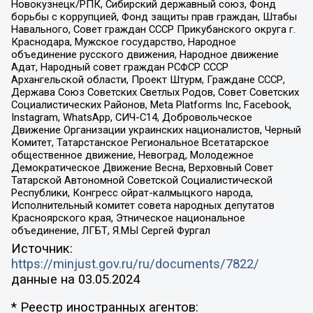
Новокузнецк/РПК, Сибирский державный союз, Фонд
борьбы с коррупцией, Фонд защиты прав граждан, Штабы
Навального, Совет граждан СССР Прикубанского округа г.
Краснодара, Мужское государство, Народное
объединение русского движения, Народное движение
Адат, Народный совет граждан РСФСР СССР
Архангельской области, Проект Штурм, Граждане СССР,
Держава Союз Советских Светлых Родов, Совет Советских
Социалистических Районов, Meta Platforms Inc, Facebook,
Instagram, WhatsApp, СИЧ-С14, Добровольческое
Движение Организации украинских националистов, Черный
Комитет, Татарстанское Региональное Всетатарское
общественное движение, Невоград, Молодежное
Демократическое Движение Весна, Верховный Совет
Татарской Автономной Советской Социалистической
Республики, Конгресс ойрат-калмыцкого народа,
Исполнительный комитет совета народных депутатов
Красноярского края, Этническое национальное
объединение, ЛГБТ, Я.МЫ Сергей Фургал
Источник:
https://minjust.gov.ru/ru/documents/7822/
данные на
03.05.2024
* Реестр иностранных агентов: