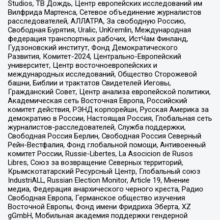
Studios, ТВ Дождь, Центр европейских исследований им
Вилфрида Мартенса, Сетевое объединение журналистов
расследователей, АЛЛАТРА, За свободную Россию,
Свободная Бурятия, Uralic, UnKremlin, Международная
федерация транспортных рабочих, ИстЧам Финланд,
Гудзоновский институт, Фонд Демократического
Развития, Комитет-2024, Центрально-Европейский
университет, Центр восточноевропейских и
международных исследований, Общество Сторожевой
башни, Библии и трактатов Свидетелей Иеговы,
Гражданский Совет, Центр анализа европейской политики,
Академическая сеть Восточная Европа, Российский
комитет действия, РЭНД корпорейшн, Русская Америка за
демократию в России, Настоящая Россия, Глобальная сеть
журналистов-расследователей, Служба поддержки,
Свободная Россия Берлин, Свободная Россия Северный
Рейн-Вестфалия, Фонд глобальной помощи, Антивоенный
комитет России, Russie-Libertes, La Asocicion de Rusos
Libres, Союз за возвращение Северных территорий,
Крымскотатарский Ресурсный Центр, Глобальный союз
IndustriALL, Russian Election Monitor, Article 19, Мнение
медиа, Федерация анархического черного креста, Радио
Свободная Европа, Германское общество изучения
Восточной Европы, Фонд имени Фридриха Эберта, XZ
gGmbH, Мобильная академия поддержки гендерной