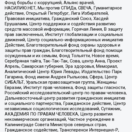
Фонд борьбы с коррупцией, Альянс врачей,
НАСИЛИЮ.НЕТ, Мы против СПИДа, СВЕЧА, Гуманитарное
действие, Открытый Петербург, Лига Избирателей,
Правовая инициатива, Гражданский Союз, Хасдей
Ерушалаим, Центр поддержки и содействия развитию
средств массовой информации, Горячая Линия, В защиту
прав заключенных, Институт глобализации и социальных
движений, Центр социально-информационных инициатив
Действие, Благотворительный фонд охраны здоровья и
защиты прав граждан, Благотворительный фонд помощи
осужденным и их семьям, Фонд Тольятти, Новое время,
Серебряная тайга, Так-Так-Так, Сова, центр Анна, Проект
Апрель, Самарская губерния, Эра здоровья, Мемориал,
Аналитический Центр Юрия Левады, Издательство Парк
Гагарина, Фонд имени Андрея Рылькова, Сфера, Центр
СИБАЛЬТ, Уральская правозащитная группа, Женщины
Евразии, Институт прав человека, Фонд защиты гласности,
Российский исследовательский центр по правам человека,
Дальневосточный центр развития гражданских инициатив
и социального партнерства, Гражданское действие, Центр
независимых социологических исследований, Сутяжник,
АКАДЕМИЯ ПО ПРАВАМ ЧЕЛОВЕКА, Центр развития
некоммерческих организаций, Частное учреждение в
Калининграде Совета Министров северных стран,
Гражданское содействие, Трансперенси Интернешнл-Р,