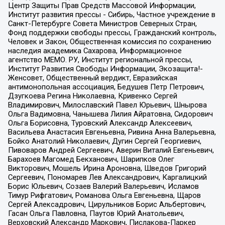
Центр Защиты Прав Средств Массовой Информации,
Институт развития прессы - Сибирь, Частное учреждение в
Санкт-Петербурге Совета Министров Северных Стран,
Фонд поддержки свободы прессы, Гражданский контроль,
Человек и Закон, Общественная комиссия по сохранению
наследия академика Сахарова, Информационное
агентство МЕМО. РУ, Институт региональной прессы,
Институт Развития Свободы Информации, Экозащита!-
Женсовет, Общественный вердикт, Евразийская
антимонопольная ассоциация, Бедушев Петр Петрович,
Дзугкоева Регина Николаевна, Кривенко Сергей
Владимирович, Милославский Павел Юрьевич, Шнырова
Ольга Вадимовна, Чанышева Лилия Айратовна, Сидорович
Ольга Борисовна, Туровский Александр Алексеевич,
Васильева Анастасия Евгеньевна, Ривина Анна Валерьевна,
Бойко Анатолий Николаевич, Дугин Сергей Георгиевич,
Пивоваров Андрей Сергеевич, Аверин Виталий Евгеньевич,
Барахоев Магомед Бекханович, Шарипков Олег
Викторович, Мошель Ирина Ароновна, Шведов Григорий
Сергеевич, Пономарев Лев Александрович, Каргалицкий
Борис Юльевич, Созаев Валерий Валерьевич, Исламов
Тимур Рифгатович, Романова Ольга Евгеньевна, Щаров
Сергей Алексадрович, Цирульников Борис Альбертович,
Гасан Ольга Павловна, Паутов Юрий Анатольевич,
Верховский Александр Маркович, Пислакова-Паркер