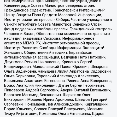
некоммерческих организаций, Частное учреждение в
Калининграде Совета Министров северных стран,
Гражданское содействие, Трансперенси Интернешнл-Р,
Центр Защиты Прав Средств Массовой Информации,
Институт развития прессы - Сибирь, Частное учреждение в
Санкт-Петербурге Совета Министров Северных Стран,
Фонд поддержки свободы прессы, Гражданский контроль,
Человек и Закон, Общественная комиссия по сохранению
наследия академика Сахарова, Информационное
агентство МЕМО. РУ, Институт региональной прессы,
Институт Развития Свободы Информации, Экозащита!-
Женсовет, Общественный вердикт, Евразийская
антимонопольная ассоциация, Бедушев Петр Петрович,
Дзугкоева Регина Николаевна, Кривенко Сергей
Владимирович, Милославский Павел Юрьевич, Шнырова
Ольга Вадимовна, Чанышева Лилия Айратовна, Сидорович
Ольга Борисовна, Туровский Александр Алексеевич,
Васильева Анастасия Евгеньевна, Ривина Анна Валерьевна,
Бойко Анатолий Николаевич, Дугин Сергей Георгиевич,
Пивоваров Андрей Сергеевич, Аверин Виталий Евгеньевич,
Барахоев Магомед Бекханович, Шарипков Олег
Викторович, Мошель Ирина Ароновна, Шведов Григорий
Сергеевич, Пономарев Лев Александрович, Каргалицкий
Борис Юльевич, Созаев Валерий Валерьевич, Исламов
Тимур Рифгатович, Романова Ольга Евгеньевна, Щаров