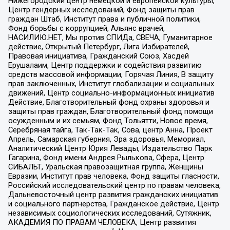
Нижегородский центр немецкой и европейской культуры,
Центр гендерных исследований, Фонд защиты прав
граждан Штаб, Институт права и публичной политики,
Фонд борьбы с коррупцией, Альянс врачей,
НАСИЛИЮ.НЕТ, Мы против СПИДа, СВЕЧА, Гуманитарное
действие, Открытый Петербург, Лига Избирателей,
Правовая инициатива, Гражданский Союз, Хасдей
Ерушалаим, Центр поддержки и содействия развитию
средств массовой информации, Горячая Линия, В защиту
прав заключенных, Институт глобализации и социальных
движений, Центр социально-информационных инициатив
Действие, Благотворительный фонд охраны здоровья и
защиты прав граждан, Благотворительный фонд помощи
осужденным и их семьям, Фонд Тольятти, Новое время,
Серебряная тайга, Так-Так-Так, Сова, центр Анна, Проект
Апрель, Самарская губерния, Эра здоровья, Мемориал,
Аналитический Центр Юрия Левады, Издательство Парк
Гагарина, Фонд имени Андрея Рылькова, Сфера, Центр
СИБАЛЬТ, Уральская правозащитная группа, Женщины
Евразии, Институт прав человека, Фонд защиты гласности,
Российский исследовательский центр по правам человека,
Дальневосточный центр развития гражданских инициатив
и социального партнерства, Гражданское действие, Центр
независимых социологических исследований, Сутяжник,
АКАДЕМИЯ ПО ПРАВАМ ЧЕЛОВЕКА, Центр развития