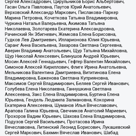
Сергей Алексадрович, Цирульников Борис Альбертович,
Гасан Ольга Павловна, Паутов Юрий Анатольевич,
Верховский Александр Маркович, Пислакова-Паркер
Марина Петровна, Кочеткова Татьяна Владимировна,
Чуркина Наталья Валерьевна, Акимова Татьяна
Николаевна, Золотарева Екатерина Александровна,
Рачинский Ян Збигневич, Жемкова Елена Борисовна,
Гудков Лев Дмитриевич, Илларионова Юлия Юрьевна,
Саранг Анна Васильевна, Захарова Светлана Сергеевна,
Аверин Владимир Анатольевич, Щур Татьяна Михайловна,
Щур Николай Алексеевич, Блинушов Андрей Юрьевич,
Мосин Алексей Геннадьевич, Гефтер Валентин Михайлович,
Симонов Алексей Кириллович, Флиге Ирина Анатольевна,
Мельникова Валентина Дмитриевна, Вититинова Елена
Владимировна, Баженова Светлана Куприяновна,
Максимов Сергей Владимирович, Беляев Сергей Иванович,
Голубева Елена Николаевна, Ганнушкина Светлана
Алексеевна, Закс Елена Владимировна, Буртина Елена
Юрьевна, Гендель Людмила Залмановна, Кокорина
Екатерина Алексеевна, Шуманов Илья Вячеславович,
Арапова Галина Юрьевна, Свечников Анатолий Мариевич,
Прохоров Вадим Юрьевич, Шахова Елена Владимировна,
Подузов Сергей Васильевич, Протасова Ирина
Вячеславовна, Литинский Леонид Борисович, Лукашевский
Сергей Маркович, Бахмин Вячеслав Иванович, Шабад