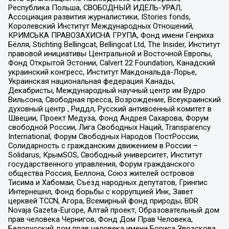
Республика Польша, СВОБОДНЫЙ ИДЕЛЬ-УРАЛ,
Ассоциация развития журналистики, IStories fonds,
Королевский Институт Международных Отношений,
КРИМСЬКА ПРАВОЗАХИСНА ГРУПА, Фонд имени Генриха
Бёлля, Stichting Bellingcat, Bellingcat Ltd, The Insider, Институт
правовой инициативы Центральной и Восточной Европы,
Фонд Открытой Эстонии, Calvert 22 Foundation, Канадский
украинский конгресс, Институт Макдональда-Лорье,
Украинская национальная федерация Канады,
Декабристы, Международный научный центр им Вудро
Вильсона, Свободная пресса, Возрождение, Всеукраинский
духовный центр , Риддл, Русский антивоенный комитет в
Швеции, Проект Медуза, Фонд Андрея Сахарова, Форум
свободной России, Лига Свободных Наций, Transparеncy
International, Форум Свободных Народов ПостРоссии,
Солидарность с гражданским движением в России –
Solidarus, КрымSOS, Свободный университет, Институт
государственного управления, Форум гражданского
общества Россия, Беллона, Союз жителей островов
Тисима и Хабомаи, Съезд народных депутатов, Гринпис
Интернешнл, Фонд борьбы с коррупцией Инк, Завет
церквей TCCN, Агора, Всемирный фонд природы, BDR
Novaja Gazeta-Europe, Алтай проект, Образовательный дом
прав человека Чернигов, Фонд Дом Прав Человека,
Белорусский дом прав человека имени Бориса Звозскова,