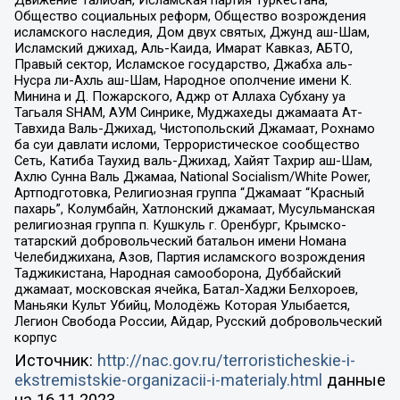
Движение Талибан, Исламская партия Туркестана,
Общество социальных реформ, Общество возрождения
исламского наследия, Дом двух святых, Джунд аш-Шам,
Исламский джихад, Аль-Каида, Имарат Кавказ, АБТО,
Правый сектор, Исламское государство, Джабха аль-
Нусра ли-Ахль аш-Шам, Народное ополчение имени К.
Минина и Д. Пожарского, Аджр от Аллаха Субхану уа
Тагьаля SHAM, АУМ Синрике, Муджахеды джамаата Ат-
Тавхида Валь-Джихад, Чистопольский Джамаат, Рохнамо
ба суи давлати исломи, Террористическое сообщество
Сеть, Катиба Таухид валь-Джихад, Хайят Тахрир аш-Шам,
Ахлю Сунна Валь Джамаа, National Socialism/White Power,
Артподготовка, Религиозная группа “Джамаат “Красный
пахарь”, Колумбайн, Хатлонский джамаат, Мусульманская
религиозная группа п. Кушкуль г. Оренбург, Крымско-
татарский добровольческий батальон имени Номана
Челебиджихана, Азов, Партия исламского возрождения
Таджикистана, Народная самооборона, Дуббайский
джамаат, московская ячейка, Батал-Хаджи Белхороев,
Маньяки Культ Убийц, Молодёжь Которая Улыбается,
Легион Свобода России, Айдар, Русский добровольческий
корпус
Источник:
http://nac.gov.ru/terroristicheskie-i-
ekstremistskie-organizacii-i-materialy.html
данные
на
16.11.2023