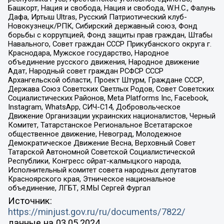
Башкорт, Нация и свобода, Нация и свобода, W.H.С., Фалунь
Дафа, Иртыш Ultras, Русский Патриотический клуб-
Новокузнецк/РПК, Сибирский державный союз, Фонд
борьбы с коррупцией, Фонд защиты прав граждан, Штабы
Навального, Совет граждан СССР Прикубанского округа г.
Краснодара, Мужское государство, Народное
объединение русского движения, Народное движение
Адат, Народный совет граждан РСФСР СССР
Архангельской области, Проект Штурм, Граждане СССР,
Держава Союз Советских Светлых Родов, Совет Советских
Социалистических Районов, Meta Platforms Inc, Facebook,
Instagram, WhatsApp, СИЧ-С14, Добровольческое
Движение Организации украинских националистов, Черный
Комитет, Татарстанское Региональное Всетатарское
общественное движение, Невоград, Молодежное
Демократическое Движение Весна, Верховный Совет
Татарской Автономной Советской Социалистической
Республики, Конгресс ойрат-калмыцкого народа,
Исполнительный комитет совета народных депутатов
Красноярского края, Этническое национальное
объединение, ЛГБТ, Я.МЫ Сергей Фургал
Источник:
https://minjust.gov.ru/ru/documents/7822/
данные на
03.05.2024