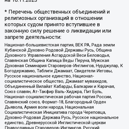
* Перечень общественных объединений и
религиозных организаций в отношении
которых судом принято вступившее в
законную силу решение о ликвидации или
запрете деятельности:
Национал-большевистская партия, ВЕК РА, Рада земли
Кубанской Духовно Родовой Державы Русь, Община
Духовного Управления Асгардской Веси Беловодья,
Славянская Община Капища Веды Перуна, Мужская
Духовная Семинария Староверов-Инглингов, Нурджулар, К
Богодержавию, Таблиги Джамаат, Свидетели Иеговы,
Русское национальное единство, Национал-
социалистическое общество, Джамаат мувахидов,
Объединенный Вилайат Кабарды, Балкарии и Карачая,
Союз славян, Ат-Такфир Валь-Хиджра, Пит Буль,
Национал-социалистическая рабочая партия России,
Славянский союз, Формат-18, Благородный Орден
Дьявола, Армия воли народа, Национальная
Социалистическая Инициатива города Череповца,
Духовно-Родовая Держава Русь, Русское национальное
единство, Древнерусской Инглистической церкви
Православных Староверов-Инглингов, Русский