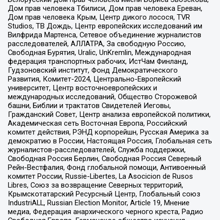
Дом прав человека Тбилиси, Дом прав человека Ереван,
Дом прав человека Крым, Центр дикого лосося, TVR
Studios, ТВ Дождь, Центр европейских исследований им
Вилфрида Мартенса, Сетевое объединение журналистов
расследователей, АЛЛАТРА, За свободную Россию,
Свободная Бурятия, Uralic, UnKremlin, Международная
федерация транспортных рабочих, ИстЧам Финланд,
Гудзоновский институт, Фонд Демократического
Развития, Комитет-2024, Центрально-Европейский
университет, Центр восточноевропейских и
международных исследований, Общество Сторожевой
башни, Библии и трактатов Свидетелей Иеговы,
Гражданский Совет, Центр анализа европейской политики,
Академическая сеть Восточная Европа, Российский
комитет действия, РЭНД корпорейшн, Русская Америка за
демократию в России, Настоящая Россия, Глобальная сеть
журналистов-расследователей, Служба поддержки,
Свободная Россия Берлин, Свободная Россия Северный
Рейн-Вестфалия, Фонд глобальной помощи, Антивоенный
комитет России, Russie-Libertes, La Asocicion de Rusos
Libres, Союз за возвращение Северных территорий,
Крымскотатарский Ресурсный Центр, Глобальный союз
IndustriALL, Russian Election Monitor, Article 19, Мнение
медиа, Федерация анархического черного креста, Радио