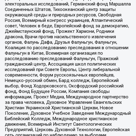
электоральных исследований, Германский фонд Маршалла
Соединенных Штатов, Тихоокеанский центр защиты
окружающей среды и природных ресурсов, Свободная
Россия, Всемирный конгресс украинцев, Атлантический
совет, Человек в беде, Европейский фонд за демократию,
Джеймстаунский фонд, Прожект Хармони, Родники
дракона, Врачи против насильственного извлечения
органов, Фалунь Дафа, Друзья Фалуньгун, Фалуньгун,
Коалиция по расследованию преследования в отношении
Фалуньгун в Китае, Всемирная организация по
расследованию преследований Фалуньгун, Пражский
гражданский центр, Ассоциация школ политических
исследований при Совете Европы, Центр либеральной
современности, Форум русскоязычных европейцев,
Немецко-русский обмен, Бард колледж, Европейский
выбор, Фонд Ходорковского, Оксфордский российский
фонд, Фонд Будущее России, Компания свободы
информации, Проект Медиа, Международное партнерство
за права человека, Духовное Управление Евангельских
Христиан Украинской Христианской Церкви, Новое
Поколение, Духовное Учебное Заведение Международный
Библейский Колледж, Международное христианское
движение, Всемирный Институт Саентологических
Предприятий, Церковь Духовной Технологии, Европейская
сеть организаций по наблюдению за выборами,