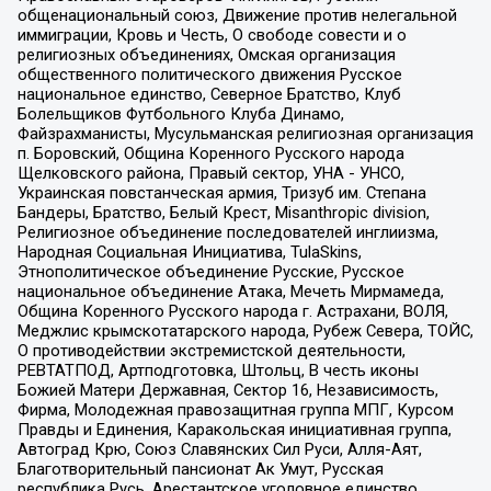
общенациональный союз, Движение против нелегальной
иммиграции, Кровь и Честь, О свободе совести и о
религиозных объединениях, Омская организация
общественного политического движения Русское
национальное единство, Северное Братство, Клуб
Болельщиков Футбольного Клуба Динамо,
Файзрахманисты, Мусульманская религиозная организация
п. Боровский, Община Коренного Русского народа
Щелковского района, Правый сектор, УНА - УНСО,
Украинская повстанческая армия, Тризуб им. Степана
Бандеры, Братство, Белый Крест, Misanthropic division,
Религиозное объединение последователей инглиизма,
Народная Социальная Инициатива, TulaSkins,
Этнополитическое объединение Русские, Русское
национальное объединение Атака, Мечеть Мирмамеда,
Община Коренного Русского народа г. Астрахани, ВОЛЯ,
Меджлис крымскотатарского народа, Рубеж Севера, ТОЙС,
О противодействии экстремистской деятельности,
РЕВТАТПОД, Артподготовка, Штольц, В честь иконы
Божией Матери Державная, Сектор 16, Независимость,
Фирма, Молодежная правозащитная группа МПГ, Курсом
Правды и Единения, Каракольская инициативная группа,
Автоград Крю, Союз Славянских Сил Руси, Алля-Аят,
Благотворительный пансионат Ак Умут, Русская
республика Русь, Арестантское уголовное единство,