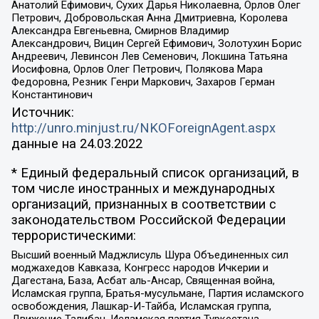
Анатолий Ефимович, Сухих Дарья Николаевна, Орлов Олег
Петрович, Добровольская Анна Дмитриевна, Королева
Александра Евгеньевна, Смирнов Владимир
Александрович, Вицин Сергей Ефимович, Золотухин Борис
Андреевич, Левинсон Лев Семенович, Локшина Татьяна
Иосифовна, Орлов Олег Петрович, Полякова Мара
Федоровна, Резник Генри Маркович, Захаров Герман
Константинович
Источник:
http://unro.minjust.ru/NKOForeignAgent.aspx
данные на
24.03.2022
* Единый федеральный список организаций, в
том числе иностранных и международных
организаций, признанных в соответствии с
законодательством Российской Федерации
террористическими:
Высший военный Маджлисуль Шура Объединенных сил
моджахедов Кавказа, Конгресс народов Ичкерии и
Дагестана, База, Асбат аль-Ансар, Священная война,
Исламская группа, Братья-мусульмане, Партия исламского
освобождения, Лашкар-И-Тайба, Исламская группа,