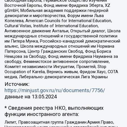
Свободная Европа, Германское общество изучения
Восточной Европы, Фонд имени Фридриха Эберта, XZ
gGmbH, Мобильная академия поддержки гендерной
демократии и миротворчества, Форум имени Льва
Копелева, American Councils for International Education,
Cultural Vistas, Institute of International Education,
Антивоенное движение Антальи, Открытый диалог, Школа
международных отношений и государственной политики
им Питера Мунка, Российско-канадский демократический
альянс, Школа международных отношений им Нормана
Патерсона, Центр Гражданских Свобод, Фонд Бориса
Немцова за Свободу, Фонд имени Фридриха Науманна за
свободу, Феминистское антивоенное сопротивление,
Комитет независимости Ингушетии, Прометей, Stop
Occupation of Karelia, Вернись живым, Фридом Хаус, СОТА
медиа, Либерально-демократическая Лига Украины
Источник:
https://minjust.gov.ru/ru/documents/7756/
данные на
13.05.2024
* Сведения реестра НКО, выполняющих
функции иностранного агента:
Лилит, Правозащитная группа Гражданин.Армия.Право,