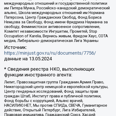
международных отношений и государственной политики
им Питера Мунка, Российско-канадский демократический
альянс, Школа международных отношений им Нормана
Патерсона, Центр Гражданских Свобод, Фонд Бориса
Немцова за Свободу, Фонд имени Фридриха Науманна за
свободу, Феминистское антивоенное сопротивление,
Комитет независимости Ингушетии, Прометей, Stop
Occupation of Karelia, Вернись живым, Фридом Хаус, СОТА
медиа, Либерально-демократическая Лига Украины
Источник:
https://minjust.gov.ru/ru/documents/7756/
данные на
13.05.2024
* Сведения реестра НКО, выполняющих
функции иностранного агента:
Лилит, Правозащитная группа Гражданин.Армия.Право,
Нижегородский центр немецкой и европейской культуры,
Центр гендерных исследований, Фонд защиты прав
граждан Штаб, Институт права и публичной политики,
Фонд борьбы с коррупцией, Альянс врачей,
НАСИЛИЮ.НЕТ, Мы против СПИДа, СВЕЧА, Гуманитарное
действие, Открытый Петербург, Лига Избирателей,
Правовая инициатива, Гражданский Союз, Хасдей