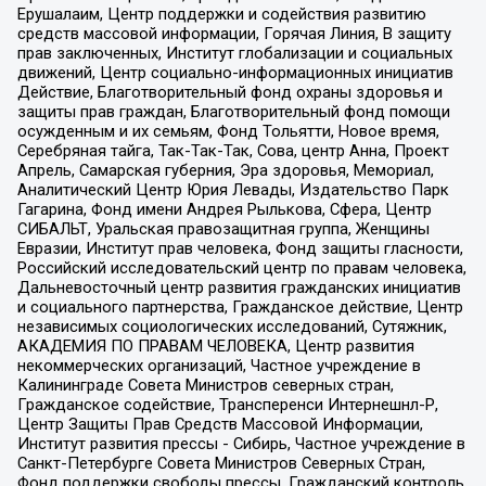
Ерушалаим, Центр поддержки и содействия развитию
средств массовой информации, Горячая Линия, В защиту
прав заключенных, Институт глобализации и социальных
движений, Центр социально-информационных инициатив
Действие, Благотворительный фонд охраны здоровья и
защиты прав граждан, Благотворительный фонд помощи
осужденным и их семьям, Фонд Тольятти, Новое время,
Серебряная тайга, Так-Так-Так, Сова, центр Анна, Проект
Апрель, Самарская губерния, Эра здоровья, Мемориал,
Аналитический Центр Юрия Левады, Издательство Парк
Гагарина, Фонд имени Андрея Рылькова, Сфера, Центр
СИБАЛЬТ, Уральская правозащитная группа, Женщины
Евразии, Институт прав человека, Фонд защиты гласности,
Российский исследовательский центр по правам человека,
Дальневосточный центр развития гражданских инициатив
и социального партнерства, Гражданское действие, Центр
независимых социологических исследований, Сутяжник,
АКАДЕМИЯ ПО ПРАВАМ ЧЕЛОВЕКА, Центр развития
некоммерческих организаций, Частное учреждение в
Калининграде Совета Министров северных стран,
Гражданское содействие, Трансперенси Интернешнл-Р,
Центр Защиты Прав Средств Массовой Информации,
Институт развития прессы - Сибирь, Частное учреждение в
Санкт-Петербурге Совета Министров Северных Стран,
Фонд поддержки свободы прессы, Гражданский контроль,