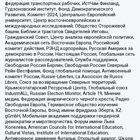
федерация транспортных рабочих, ИстЧам Финланд,
Гудзоновский институт, Фонд Демократического
Развития, Комитет-2024, Центрально-Европейский
университет, Центр восточноевропейских и
международных исследований, Общество Сторожевой
башни, Библии и трактатов Свидетелей Иеговы,
Гражданский Совет, Центр анализа европейской политики,
Академическая сеть Восточная Европа, Российский
комитет действия, РЭНД корпорейшн, Русская Америка за
демократию в России, Настоящая Россия, Глобальная сеть
журналистов-расследователей, Служба поддержки,
Свободная Россия Берлин, Свободная Россия Северный
Рейн-Вестфалия, Фонд глобальной помощи, Антивоенный
комитет России, Russie-Libertes, La Asocicion de Rusos
Libres, Союз за возвращение Северных территорий,
Крымскотатарский Ресурсный Центр, Глобальный союз
IndustriALL, Russian Election Monitor, Article 19, Мнение
медиа, Федерация анархического черного креста, Радио
Свободная Европа, Германское общество изучения
Восточной Европы, Фонд имени Фридриха Эберта, XZ
gGmbH, Мобильная академия поддержки гендерной
демократии и миротворчества, Форум имени Льва
Копелева, American Councils for International Education,
Cultural Vistas, Institute of International Education,
Антивоенное движение Антальи, Открытый диалог, Школа