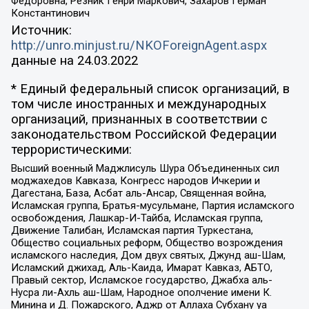
Федоровна, Резник Генри Маркович, Захаров Герман
Константинович
Источник:
http://unro.minjust.ru/NKOForeignAgent.aspx
данные на
24.03.2022
* Единый федеральный список организаций, в
том числе иностранных и международных
организаций, признанных в соответствии с
законодательством Российской Федерации
террористическими:
Высший военный Маджлисуль Шура Объединенных сил
моджахедов Кавказа, Конгресс народов Ичкерии и
Дагестана, База, Асбат аль-Ансар, Священная война,
Исламская группа, Братья-мусульмане, Партия исламского
освобождения, Лашкар-И-Тайба, Исламская группа,
Движение Талибан, Исламская партия Туркестана,
Общество социальных реформ, Общество возрождения
исламского наследия, Дом двух святых, Джунд аш-Шам,
Исламский джихад, Аль-Каида, Имарат Кавказ, АБТО,
Правый сектор, Исламское государство, Джабха аль-
Нусра ли-Ахль аш-Шам, Народное ополчение имени К.
Минина и Д. Пожарского, Аджр от Аллаха Субхану уа