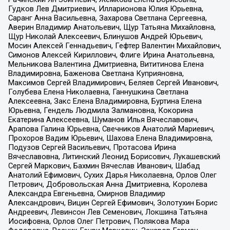
Гудков Лев Дмитриевич, Илларионова Юлия Юрьевна,
Саранг Анна Васильевна, Захарова Светлана Сергеевна,
Аверин Владимир Анатольевич, Щур Татьяна Михайловна,
Щур Николай Алексеевич, Блинушов Андрей Юрьевич,
Мосин Алексей Геннадьевич, Гефтер Валентин Михайлович,
Симонов Алексей Кириллович, Флиге Ирина Анатольевна,
Мельникова Валентина Дмитриевна, Вититинова Елена
Владимировна, Баженова Светлана Куприяновна,
Максимов Сергей Владимирович, Беляев Сергей Иванович,
Голубева Елена Николаевна, Ганнушкина Светлана
Алексеевна, Закс Елена Владимировна, Буртина Елена
Юрьевна, Гендель Людмила Залмановна, Кокорина
Екатерина Алексеевна, Шуманов Илья Вячеславович,
Арапова Галина Юрьевна, Свечников Анатолий Мариевич,
Прохоров Вадим Юрьевич, Шахова Елена Владимировна,
Подузов Сергей Васильевич, Протасова Ирина
Вячеславовна, Литинский Леонид Борисович, Лукашевский
Сергей Маркович, Бахмин Вячеслав Иванович, Шабад
Анатолий Ефимович, Сухих Дарья Николаевна, Орлов Олег
Петрович, Добровольская Анна Дмитриевна, Королева
Александра Евгеньевна, Смирнов Владимир
Александрович, Вицин Сергей Ефимович, Золотухин Борис
Андреевич, Левинсон Лев Семенович, Локшина Татьяна
Иосифовна, Орлов Олег Петрович, Полякова Мара