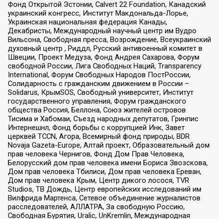
Фонд Открытой Эстонии, Calvert 22 Foundation, Канадский
украинский конгресс, Институт Макдональда-Лорье,
Украинская национальная федерация Канады,
Декабристы, Международный научный центр им Вудро
Вильсона, Свободная пресса, Возрождение, Всеукраинский
духовный центр , Риддл, Русский антивоенный комитет в
Швеции, Проект Медуза, Фонд Андрея Сахарова, Форум
свободной России, Лига Свободных Наций, Transparеncy
International, Форум Свободных Народов ПостРоссии,
Солидарность с гражданским движением в России –
Solidarus, КрымSOS, Свободный университет, Институт
государственного управления, Форум гражданского
общества Россия, Беллона, Союз жителей островов
Тисима и Хабомаи, Съезд народных депутатов, Гринпис
Интернешнл, Фонд борьбы с коррупцией Инк, Завет
церквей TCCN, Агора, Всемирный фонд природы, BDR
Novaja Gazeta-Europe, Алтай проект, Образовательный дом
прав человека Чернигов, Фонд Дом Прав Человека,
Белорусский дом прав человека имени Бориса Звозскова,
Дом прав человека Тбилиси, Дом прав человека Ереван,
Дом прав человека Крым, Центр дикого лосося, TVR
Studios, ТВ Дождь, Центр европейских исследований им
Вилфрида Мартенса, Сетевое объединение журналистов
расследователей, АЛЛАТРА, За свободную Россию,
Свободная Бурятия, Uralic, UnKremlin, Международная