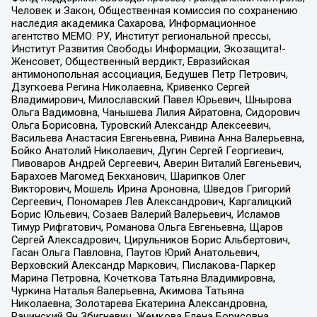
Человек и Закон, Общественная комиссия по сохранению
наследия академика Сахарова, Информационное
агентство МЕМО. РУ, Институт региональной прессы,
Институт Развития Свободы Информации, Экозащита!-
Женсовет, Общественный вердикт, Евразийская
антимонопольная ассоциация, Бедушев Петр Петрович,
Дзугкоева Регина Николаевна, Кривенко Сергей
Владимирович, Милославский Павел Юрьевич, Шнырова
Ольга Вадимовна, Чанышева Лилия Айратовна, Сидорович
Ольга Борисовна, Туровский Александр Алексеевич,
Васильева Анастасия Евгеньевна, Ривина Анна Валерьевна,
Бойко Анатолий Николаевич, Дугин Сергей Георгиевич,
Пивоваров Андрей Сергеевич, Аверин Виталий Евгеньевич,
Барахоев Магомед Бекханович, Шарипков Олег
Викторович, Мошель Ирина Ароновна, Шведов Григорий
Сергеевич, Пономарев Лев Александрович, Каргалицкий
Борис Юльевич, Созаев Валерий Валерьевич, Исламов
Тимур Рифгатович, Романова Ольга Евгеньевна, Щаров
Сергей Алексадрович, Цирульников Борис Альбертович,
Гасан Ольга Павловна, Паутов Юрий Анатольевич,
Верховский Александр Маркович, Пислакова-Паркер
Марина Петровна, Кочеткова Татьяна Владимировна,
Чуркина Наталья Валерьевна, Акимова Татьяна
Николаевна, Золотарева Екатерина Александровна,
Рачинский Ян Збигневич, Жемкова Елена Борисовна,