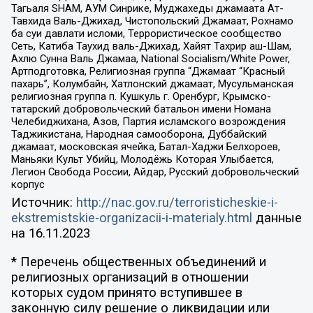
Тагьаля SHAM, АУМ Синрике, Муджахеды джамаата Ат-
Тавхида Валь-Джихад, Чистопольский Джамаат, Рохнамо
ба суи давлати исломи, Террористическое сообщество
Сеть, Катиба Таухид валь-Джихад, Хайят Тахрир аш-Шам,
Ахлю Сунна Валь Джамаа, National Socialism/White Power,
Артподготовка, Религиозная группа “Джамаат “Красный
пахарь”, Колумбайн, Хатлонский джамаат, Мусульманская
религиозная группа п. Кушкуль г. Оренбург, Крымско-
татарский добровольческий батальон имени Номана
Челебиджихана, Азов, Партия исламского возрождения
Таджикистана, Народная самооборона, Дуббайский
джамаат, московская ячейка, Батал-Хаджи Белхороев,
Маньяки Культ Убийц, Молодёжь Которая Улыбается,
Легион Свобода России, Айдар, Русский добровольческий
корпус
Источник:
http://nac.gov.ru/terroristicheskie-i-
ekstremistskie-organizacii-i-materialy.html
данные
на
16.11.2023
* Перечень общественных объединений и
религиозных организаций в отношении
которых судом принято вступившее в
законную силу решение о ликвидации или