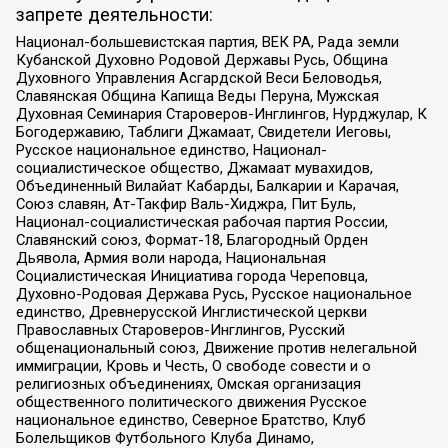
запрете деятельности:
Национал-большевистская партия, ВЕК РА, Рада земли
Кубанской Духовно Родовой Державы Русь, Община
Духовного Управления Асгардской Веси Беловодья,
Славянская Община Капища Веды Перуна, Мужская
Духовная Семинария Староверов-Инглингов, Нурджулар, К
Богодержавию, Таблиги Джамаат, Свидетели Иеговы,
Русское национальное единство, Национал-
социалистическое общество, Джамаат мувахидов,
Объединенный Вилайат Кабарды, Балкарии и Карачая,
Союз славян, Ат-Такфир Валь-Хиджра, Пит Буль,
Национал-социалистическая рабочая партия России,
Славянский союз, Формат-18, Благородный Орден
Дьявола, Армия воли народа, Национальная
Социалистическая Инициатива города Череповца,
Духовно-Родовая Держава Русь, Русское национальное
единство, Древнерусской Инглистической церкви
Православных Староверов-Инглингов, Русский
общенациональный союз, Движение против нелегальной
иммиграции, Кровь и Честь, О свободе совести и о
религиозных объединениях, Омская организация
общественного политического движения Русское
национальное единство, Северное Братство, Клуб
Болельщиков Футбольного Клуба Динамо,