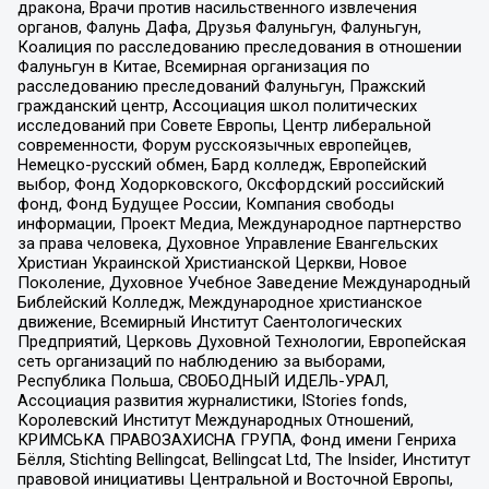
дракона, Врачи против насильственного извлечения
органов, Фалунь Дафа, Друзья Фалуньгун, Фалуньгун,
Коалиция по расследованию преследования в отношении
Фалуньгун в Китае, Всемирная организация по
расследованию преследований Фалуньгун, Пражский
гражданский центр, Ассоциация школ политических
исследований при Совете Европы, Центр либеральной
современности, Форум русскоязычных европейцев,
Немецко-русский обмен, Бард колледж, Европейский
выбор, Фонд Ходорковского, Оксфордский российский
фонд, Фонд Будущее России, Компания свободы
информации, Проект Медиа, Международное партнерство
за права человека, Духовное Управление Евангельских
Христиан Украинской Христианской Церкви, Новое
Поколение, Духовное Учебное Заведение Международный
Библейский Колледж, Международное христианское
движение, Всемирный Институт Саентологических
Предприятий, Церковь Духовной Технологии, Европейская
сеть организаций по наблюдению за выборами,
Республика Польша, СВОБОДНЫЙ ИДЕЛЬ-УРАЛ,
Ассоциация развития журналистики, IStories fonds,
Королевский Институт Международных Отношений,
КРИМСЬКА ПРАВОЗАХИСНА ГРУПА, Фонд имени Генриха
Бёлля, Stichting Bellingcat, Bellingcat Ltd, The Insider, Институт
правовой инициативы Центральной и Восточной Европы,