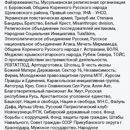
Файзрахманисты, Мусульманская религиозная организация
п. Боровский, Община Коренного Русского народа
Щелковского района, Правый сектор, УНА - УНСО,
Украинская повстанческая армия, Тризуб им. Степана
Бандеры, Братство, Белый Крест, Misanthropic division,
Религиозное объединение последователей инглиизма,
Народная Социальная Инициатива, TulaSkins,
Этнополитическое объединение Русские, Русское
национальное объединение Атака, Мечеть Мирмамеда,
Община Коренного Русского народа г. Астрахани, ВОЛЯ,
Меджлис крымскотатарского народа, Рубеж Севера, ТОЙС,
О противодействии экстремистской деятельности,
РЕВТАТПОД, Артподготовка, Штольц, В честь иконы
Божией Матери Державная, Сектор 16, Независимость,
Фирма, Молодежная правозащитная группа МПГ, Курсом
Правды и Единения, Каракольская инициативная группа,
Автоград Крю, Союз Славянских Сил Руси, Алля-Аят,
Благотворительный пансионат Ак Умут, Русская
республика Русь, Арестантское уголовное единство,
Башкорт, Нация и свобода, Нация и свобода, W.H.С., Фалунь
Дафа, Иртыш Ultras, Русский Патриотический клуб-
Новокузнецк/РПК, Сибирский державный союз, Фонд
борьбы с коррупцией, Фонд защиты прав граждан, Штабы
Навального, Совет граждан СССР Прикубанского округа г.
Краснодара, Мужское государство, Народное