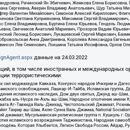
сандровна, Рачинский Ян Збигневич, Жемкова Елена Борисовна,
лана Сергеевна, Аверин Владимир Анатольевич, Щур Татьяна М
фтер Валентин Михайлович, Симонов Алексей Кириллович, Флиг
женова Светлана Куприяновна, Максимов Сергей Владимирович, 
кс Елена Владимировна, Буртина Елена Юрьевна, Гендель Людм
евна, Свечников Анатолий Мариевич, Прохоров Вадим Юрьевич
инский Леонид Борисович, Лукашевский Сергей Маркович, Бахм
Добровольская Анна Дмитриевна, Королева Александра Евгенье
евинсон Лев Семенович, Локшина Татьяна Иосифовна, Орлов Ол
ignAgent.aspx
данные на
24.03.2022
ций, в том числе иностранных и международных ор
ции террористическими:
ил моджахедов Кавказа, Конгресс народов Ичкерии и Дагеста
ламского освобождения, Лашкар-И-Тайба, Исламская группа, Дв
ения исламского наследия, Дом двух святых, Джунд аш-Шам, 
жабха аль-Нусра ли-Ахль аш-Шам, Народное ополчение имени К.
ата Ат-Тавхида Валь-Джихад, Чистопольский Джамаат, Рохнам
ят Тахрир аш-Шам, Ахлю Сунна Валь Джамаа, National Socialism
ий джамаат, Мусульманская религиозная группа п. Кушкуль г. 
ртия исламского возрождения Таджикистана, Народная самооб
олодёжь Которая Улыбается, Легион Свобода России, Айдар, Р