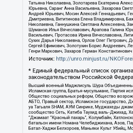
Татьяна Николаевна, Золотарева Екатерина Алек
Юрьевна, Саранг Анна Васильевна, Захарова Свет
Андрей Юрьевич, Мосин Алексей Геннадьевич, Ге
Дмитриевна, Вититинова Елена Владимировна, Ба
Николаевна, Ганнушкина Светлана Алексеевна, За
Шуманов Илья Вячеславович, Арапова Галина Юрь
Васильевич, Протасова Ирина Вячеславовна, Лит
Сухих Дарья Николаевна, Орлов Олег Петрович, 
Сергей Ефимович, Золотухин Борис Андреевич, Л
Генри Маркович, Захаров Герман Константинович
Источник:
http://unro.minjust.ru/NKOFore
* Единый федеральный список организа
законодательством Российской Федера
Высший военный Маджлисуль Шура Объединенных с
Исламская группа, Братья-мусульмане, Партия ис
Общество социальных реформ, Общество возрожд
АБТО, Правый сектор, Исламское государство, Д
уа Тагьаля SHAM, АУМ Синрике, Муджахеды джама
сообщество Сеть, Катиба Таухид валь-Джихад, Хай
“Джамаат “Красный пахарь”, Колумбайн, Хатлонск
батальон имени Номана Челебиджихана, Азов, Па
Батал-Хаджи Белхороев, Маньяки Культ Убийц, М