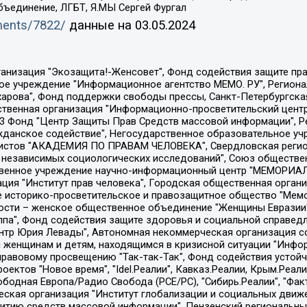
бъединение, ЛГБТ, Я.МЫ Сергей Фургал
uments/7822/
данные на
03.05.2024
Общество с ограниченной ответственностью "Радио Свободная Европа/Радио Свобода", Чешское информационное агентство "MEDIUM-ORIENT", Красноярская региональная общественная организация "Мы против СПИДа", Камалягин Денис Николаевич, Маркелов Сергей Евгеньевич, Пономарев Лев Александрович, Савицкая Людмила Алексеевна, Автономная некоммерческая организация "Центр по работе с проблемой насилия "НАСИЛИЮ.НЕТ", Межрегиональный профессиональный союз работников здравоохранения "Альянс врачей", Юридическое лицо, зарегистрированное в Латвийской Республике, SIA "Medusa Project" (регистрационный номер 40103797863, дата регистрации 10.06.2014), Некоммерческая организация "Фонд по борьбе с коррупцией", Автономная некоммерческая организация "Институт права и публичной политики", Баданин Роман Сергеевич, Гликин Максим Александрович, Железнова Мария Михайловна, Лукьянова Юлия Сергеевна, Маетная Елизавета Витальевна, Маняхин Петр Борисович, Чуракова Ольга Владимировна, Ярош Юлия Петровна, Юридическое лицо "The Insider SIA", зарегистрированное в Риге, Латвийская Республика (дата регистрации 26.06.2015), являющееся администратором доменного имени интернет-издания "The Insider SIA", https://theins.ru, Постернак Алексей Евгеньевич, Рубин Михаил Аркадьевич, Анин Роман Александрович, Юридическое лицо Istories fonds, зарегистрированное в Латвийской Республике (регистрационный номер 50008295751, дата регистрации 24.02.2020), Великовский Дмитрий Александрович, Долинина Ирина Николаевна, Мароховская Алеся Алексеевна, Шлейнов Роман Юрьевич, Шмагун Олеся Валентиновна, Общество с ограниченной ответственностью "Альтаир 2021", Общество с ограниченной ответственностью "Вега 2021", Общество с ограниченной ответственностью "Главный редактор 2021", Общество с ограниченной ответственностью "Ромашки монолит", Важенков Артем Валерьевич, Ивановская областная общественная организация "Центр гендерных исследований", Гурман Юрий Альбертович, Медиапроект "ОВД-Инфо", Егоров Владимир Владимирович, Жилинский Владимир Александрович, Общество с ограниченной ответственностью "ЗП", Иванова София Юрьевна, Карезина Инна Павловна, Кильтау Екатерина Викторовна, Петров Алексей Викторович, Пискунов Сергей Евгеньевич, Смирнов Сергей Сергеевич, Тихонов Михаил Сергеевич, Общество с ограниченной ответственностью "ЖУРНАЛИСТ-ИНОСТРАННЫЙ АГЕНТ", Арапова Галина Юрьевна, Вольтская Татьяна Анатольевна, Американская компания "Mason G.E.S. Anonymous Foundation" (США), являющаяся владельцем интернет-издания https://mnews.world/, Компания "Stichting Bellingcat", зарегистрированная в Нидерландах (дата регистрации 11.07.2018), Захаров Андрей Вячеславович, Клепиковская Екатерина Дмитриевна, Общество с ограниченной ответственностью "МЕМО", Перл Роман Александрович, Симонов Евгений Алексеевич, Соловьева Елена Анатольевна, Сотников Даниил Владимирович, Сурначева Елизавета Дмитриевна, Автономная некоммерческая организация по защите прав человека и информированию населения "Якутия – Наше Мнение", Общество с ограниченной ответственностью "Москоу диджитал медиа", с 26.01.2023 Общество с ограниченной ответственностью "Чайка Белые сады", Ветошкина Валерия Валерьевна, Заговора Максим Александрович, Межрегиональное общественное движение "Российская ЛГБТ - сеть", Оленичев Максим Владимирович, Павлов Иван Юрьевич, Скворцова Елена Сергеевна, Общество с ограниченной ответственностью "Как бы инагент", Кочетков Игорь Викторович, Общество с ограниченной ответственностью "Честные выборы", Еланчик Олег Александрович, Общество с ограниченной ответственностью "Нобелевский призыв", Гималова Регина Эмилевна, Григорьев Андрей Валерьевич, Григорьева Алина Александровна, Ассоциация по содействию защите прав призывников, альтернативнослужащих и военнослужащих "Правозащитная группа "Гражданин.Армия.Право", Хисамова Регина Фаритовна, Автономная некоммерческая организация по реализа