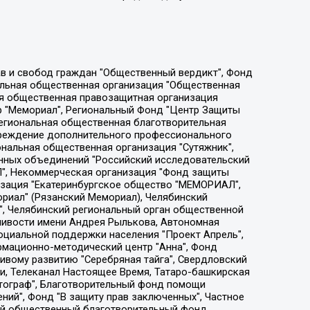
ции социально-правовых программ "Лилит", Дальневосточное общественное движение "Маяк", Санкт-Петербургская ЛГБТ-инициативная группа "Выход", Инициативная группа ЛГБТ+ "Реверс", Алексеев Андрей Викторович, Бекбулатова Таисия Львовна, Беляев Иван Михайлович, Владыкина Елена Сергеевна, Гельман Марат Александрович, Никульшина Вероника Юрьевна, Толоконникова Надежда Андреевна, Шендерович Виктор Анатольевич, Общество с ограниченной ответственностью "Данное сообщение", Общество с ограниченной ответственностью Издательский дом "Новая глава", Айнбиндер Александра Александровна, Московский комьюнити-центр для ЛГБТ+инициатив, Благотворительный фонд развития филантропии, Deutsche Welle (Германия, Kurt-Schumacher-Strasse 3, 53113 Bonn), Борзунова Мария Михайловна, Воробьев Виктор Викторович, Голубева Анна Львовна, Константинова Алла Михайловна, Малкова Ирина Владимировна, Мурадов Мурад Абдулгалимович, Осетинская Елизавета Николаевна, Понасенков Евгений Николаевич, Ганапольский Матвей Юрьевич, Киселев Евгений Алексеевич, Борухович Ирина Григорьевна, Дремин Иван Тимофеевич, Дубровский Дмитрий Викторович, Красноярская региональная общественная организация поддержки и развития альтернативных образовательных технологий и межкультурных коммуникаций "ИНТЕРРА", Маяковская Екатерина Алексеевна, Фейгин Марк Захарович, Филимонов Андрей Викторович, Дзугкоева Регина Николаевна, Доброхотов Роман Александрович, Дудь Юрий Александрович, Елкин Сергей Владимирович, Кругликов Кирилл Игоревич, Сабунаева Мария Леонидовна, Семенов Алексей Владимирович, Шаинян Карен Багратович, Шульман Екатерина Михайловна, Асафьев Артур Валерьевич, Вахштайн Виктор Семенович, Венедиктов Алексей Алексеевич, Лушникова Екатерина Евгеньевна, Волков Леонид Михайлович, Невзоров Александр Глебович, Пархоменко Сергей Борисович, Сироткин Ярослав Николаевич, Кара-Мурза Владимир Владимирович, Баранова Наталья Владимировна, Гозман Леонид Яковлевич, Кагарлицкий Борис Юльевич, Климарев Михаил Валерьевич, Милов Владимир Станиславович, Автономная некоммерческая организация Краснодарский центр современного искусства "Типография", Моргенштерн Алишер Тагирович, Соболь Любовь Эдуардовна, Общество с ограниченной ответственностью "ЛИЗА НОРМ", Каспаров Гарри Кимович, Ходорковский Михаил Борисович, Общество с ограниченной ответственностью "Апрельские тезисы", Данилович Ирина Брониславовна, Кашин Олег Владимирович, Петров Николай Владимирович, Пивоваров Алексей Владимирович, Соколов Михаил Владимирович, Цветкова Юлия Владимировна, Чичваркин Евгений Александрович, Комитет против пыток/Команда против пыток, Общество с ограниченной ответственностью "Первый научный", Общество с ограниченной ответственностью "Вертолет и ко", Белоцерковская Вероника Борисовна, Кац Максим Евгеньевич, Лазарева Татьяна Юрьевна, Шаведдинов Руслан Табризович, Яшин Илья Валерьевич, Общество с ограниченной ответственностью "Иноагент ААВ", Алешковский Дмитрий Петрович, Альбац Евгения Марковна, Быков Дмитрий Львович, Галямина Юлия Евгеньевна, Лойко Сергей Леонидович, Мартынов Кирилл Константинович, Медведев Сергей Александрович, Крашенинников Федор Геннадиевич, Гордеева Катерина Вл