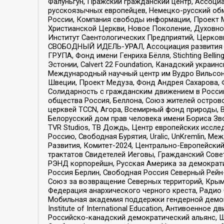
Фалуньгун, Пражский гражданский центр, Ассоци
русскоязычных европейцев, Немецко-русский об
России, Компания свободы информации, Проект М
Христианской Церкви, Новое Поколение, Духовн
Институт Саентологических Предприятий, Церков
СВОБОДНЫЙ ИДЕЛЬ-УРАЛ, Ассоциация развития ж
ГРУПА, Фонд имени Генриха Бёлля, Stichting Bellin
Эстонии, Calvert 22 Foundation, Канадский укра
Международный научный центр им Вудро Вильсона
Швеции, Проект Медуза, Фонд Андрея Сахарова, Ф
Солидарность с гражданским движением в России 
общества Россия, Беллона, Союз жителей острово
церквей TCCN, Агора, Всемирный фонд природы, B
Белорусский дом прав человека имени Бориса Зво
TVR Studios, ТВ Дождь, Центр европейских иссл
Россию, Свободная Бурятия, Uralic, UnKremlin, 
Развития, Комитет-2024, Центрально-Европейски
трактатов Свидетелей Иеговы, Гражданский Совет
РЭНД корпорейшн, Русская Америка за демократи
Россия Берлин, Свободная Россия Северный Рейн-В
Союз за возвращение Северных территорий, Крымско
Федерация анархического черного креста, Радио
Мобильная академия поддержки гендерной демократи
Institute of International Education, Антивоенн
Российско-канадский демократический альянс, 