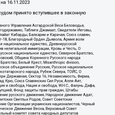
 на
16.11.2023
судом принято вступившее в законную
вного Управления Асгардской Веси Беловодья,
годержавию, Таблиги Джамаат, Свидетели Иеговы,
айат Кабарды, Балкарии и Карачая, Союз славян,
т-18, Благородный Орден Дьявола, Армия воли
ое национальное единство, Древнерусской
 нелегальной иммиграции, Кровь и Честь, О
усское национальное единство, Северное Братство,
ровский, Община Коренного Русского народа
атство, Белый Крест, Misanthropic division,
еское объединение Русские, Русское национальное
котатарского народа, Рубеж Севера, ТОЙС, О
ри Державная, Сектор 16, Независимость, Фирма,
д Крю, Союз Славянских Сил Руси, Алля-Аят,
я и свобода, Нация и свобода, W.H.С., Фалунь Дафа,
рупцией, Фонд защиты прав граждан, Штабы
ение русского движения, Народное движение Адат,
етских Светлых Родов, Совет Советских
ение Организации украинских националистов, Черный
ическое Движение Весна, Верховный Совет
ельный комитет совета народных депутатов