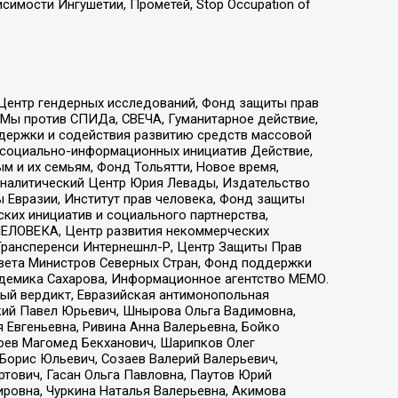
имости Ингушетии, Прометей, Stop Occupation of
 Центр гендерных исследований, Фонд защиты прав
 Мы против СПИДа, СВЕЧА, Гуманитарное действие,
ддержки и содействия развитию средств массовой
р социально-информационных инициатив Действие,
 и их семьям, Фонд Тольятти, Новое время,
, Аналитический Центр Юрия Левады, Издательство
 Евразии, Институт прав человека, Фонд защиты
ких инициатив и социального партнерства,
ЕЛОВЕКА, Центр развития некоммерческих
 Трансперенси Интернешнл-Р, Центр Защиты Прав
овета Министров Северных Стран, Фонд поддержки
адемика Сахарова, Информационное агентство МЕМО.
ый вердикт, Евразийская антимонопольная
кий Павел Юрьевич, Шнырова Ольга Вадимовна,
 Евгеньевна, Ривина Анна Валерьевна, Бойко
хоев Магомед Бекханович, Шарипков Олег
Борис Юльевич, Созаев Валерий Валерьевич,
тович, Гасан Ольга Павловна, Паутов Юрий
ровна, Чуркина Наталья Валерьевна, Акимова