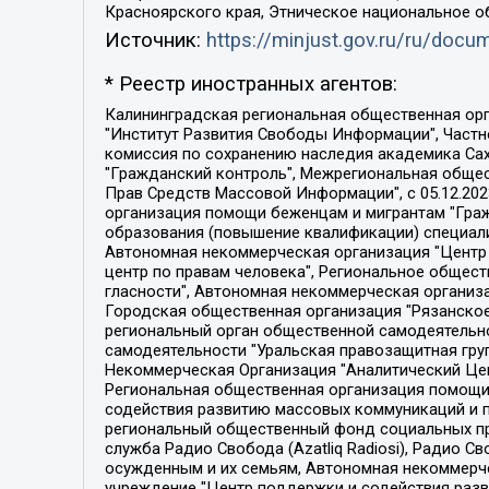
Красноярского края, Этническое национальное о
Источник:
https://minjust.gov.ru/ru/doc
* Реестр иностранных агентов:
Калининградская региональная общественная организация "Экозащита!-Женсовет", Фонд содействия защите прав и свобод граждан "Общественный вердикт", Фонд "Институт Развития Свободы Информации", Частное учреждение "Информационное агентство МЕМО. РУ", Региональная общественная организация "Общественная комиссия по сохранению наследия академика Сахарова", Фонд поддержки свободы прессы, Санкт-Петербургская общественная правозащитная организация "Гражданский контроль", Межрегиональная общественная организация "Информационно-просветительский центр "Мемориал", Региональный Фонд "Центр Защиты Прав Средств Массовой Информации", с 05.12.2023 Фонд "Центр Защиты Прав Средств массовой информации", Региональная общественная благотворительная организация помощи беженцам и мигрантам "Гражданское содействие", Негосударственное образовательное учреждение дополнительного профессионального образования (повышение квалификации) специалистов "АКАДЕМИЯ ПО ПРАВАМ ЧЕЛОВЕКА", Свердловская региональная общественная организация "Сутяжник", Автономная некоммерческая организация "Центр независимых социологических исследований", Союз общественных объединений "Российский исследовательский центр по правам человека", Региональное общественное учреждение научно-информационный центр "МЕМОРИАЛ", Некоммерческая организация "Фонд защиты гласности", Автономная некоммерческая организация "Институт прав человека", Городская общественная организация "Екатеринбургское общество "МЕМОРИАЛ", Городская общественная организация "Рязанское историко-просветительское и правозащитное общество "Мемориал" (Рязанский Мемориал), Челябинский региональный орган общественной самодеятельности – женское общественное объединение "Женщины Евразии", Челябинский региональный орган общественной самодеятельности "Уральская правозащитная группа", Фонд содействия защите здоровья и социальной справедливости имени Андрея Рылькова, Автономная Некоммерческая Организация "Аналитический Центр Юрия Левады", Автономная некоммерческая организация социальной поддержки населения "Проект Апрель", Региональная общественная организация помощи женщинам и детям, находящимся в кризисной ситуации "Информационно-методический центр "Анна", Фонд содействия развитию массовых коммуникаций и правовому просвещению "Так-так-Так", Фонд содействия устойчивому развитию "Серебряная тайга", Свердловский региональный общественный фонд социальных проектов "Новое время", "Idel.Реалии", Кавказ.Реалии, Крым.Реалии, Телеканал Настоящее Время, Татаро-башкирская служба Радио Свобода (Azatliq Radiosi), Радио Свободная Европа/Радио Свобода (PCE/PC), "Сибирь.Реалии", "Фактограф", Благотворительный фонд помощи осужденным и их семьям, Автономная некоммерческая организация "Институт глобализации и социальных движений", Фонд "В защиту прав заключенных", Частное учреждение "Центр поддержки и содействия развитию средств массовой информации", Пензенский региональный общественный благотворительный фонд "Гражданский союз", "Север.Реалии", Некоммерческая организация Фонд "Правовая инициатива", 