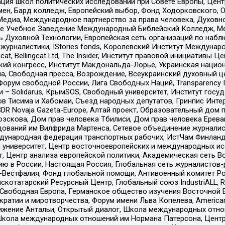
ация школ политических исследований при Совете Европы, Цен
мен, Бард колледж, Европейский выбор, Фонд Ходорковского,
едиа, Международное партнерство за права человека, Духовно
ое Учебное Заведение Международный Библейский Колледж, М
ь Духовной Технологии, Европейская сеть организаций по наб
урналистики, IStories fonds, Королевский Институт Между
gcat, Bellingcat Ltd, The Insider, Институт правовой инициатив
инский конгресс, Институт Макдональда-Лорье, Украинская нац
, Свободная пресса, Возрождение, Всеукраинский духовный цен
орум свободной России, Лига Свободных Наций, Transparеncy I
– Solidarus, КрымSOS, Свободный университет, Институт госу
в Тисима и Хабомаи, Съезд народных депутатов, Гринпис Инте
DR Novaja Gazeta-Europe, Алтай проект, Образовательный дом 
зскова, Дом прав человека Тбилиси, Дом прав человека Ерева
едований им Вилфрида Мартенса, Сетевое объединение журнали
Международная федерация транспортных рабочих, ИстЧам Финлан
й университет, Центр восточноевропейских и международных и
, Центр анализа европейской политики, Академическая сеть Во
ю в России, Настоящая Россия, Глобальная сеть журналистов
естфалия, Фонд глобальной помощи, Антивоенный комитет России,
татарский Ресурсный Центр, Глобальный союз IndustriALL, Russi
 Свободная Европа, Германское общество изучения Восточной 
и и миротворчества, Форум имени Льва Копелева, American Counci
ое движение Антальи, Открытый диалог, Школа международных отн
Школа международных отношений им Нормана Патерсона, Центр