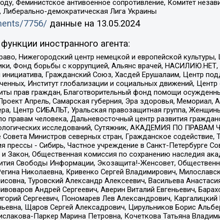
ду, Феминистское антивоенное сопротивление, Комитет независ
а, Либерально-демократическая Лига Украины
uments/7756/
данные на
13.05.2024
функции иностранного агента:
раво, Нижегородский центр немецкой и европейской культуры,
тики, Фонд борьбы с коррупцией, Альянс врачей, НАСИЛИЮ.НЕТ,
я инициатива, Гражданский Союз, Хасдей Ерушалаим, Центр по
юченных, Институт глобализации и социальных движений, Цент
ты прав граждан, Благотворительный фонд помощи осужденным
а, Проект Апрель, Самарская губерния, Эра здоровья, Мемориал
ера, Центр СИБАЛЬТ, Уральская правозащитная группа, Женщины
по правам человека, Дальневосточный центр развития гражданс
ологических исследований, Сутяжник, АКАДЕМИЯ ПО ПРАВАМ Ч
е Совета Министров северных стран, Гражданское содействие,
я прессы - Сибирь, Частное учреждение в Санкт-Петербурге С
 и Закон, Общественная комиссия по сохранению наследия ак
звития Свободы Информации, Экозащита!-Женсовет, Общественн
Регина Николаевна, Кривенко Сергей Владимирович, Милославс
совна, Туровский Александр Алексеевич, Васильева Анастасия
Пивоваров Андрей Сергеевич, Аверин Виталий Евгеньевич, Бара
горий Сергеевич, Пономарев Лев Александрович, Каргалицкий 
ньевна, Щаров Сергей Алексадрович, Цирульников Борис Альбер
ислакова-Паркер Марина Петровна, Кочеткова Татьяна Владими