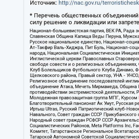
Источник:
http://nac.gov.ru/terroristichesk
* Перечень общественных объединений 
силу решение о ликвидации или запрете
Национал-большевистская партия, ВЕК РА, Рада 
Славянская Община Капища Веды Перуна, Мужская
Русское национальное единство, Национал-социа
Ат-Такфир Валь-Хиджра, Пит Буль, Национал-соц
народа, Национальная Социалистическая Инициат
Инглистической церкви Православных Староверов
свободе совести и о религиозных объединениях,
Клуб Болельщиков Футбольного Клуба Динамо, Фа
Щелковского района, Правый сектор, УНА - УНСО, У
Религиозное объединение последователей инглии
объединение Атака, Мечеть Мирмамеда, Община К
противодействии экстремистской деятельности, 
Молодежная правозащитная группа МПГ, Курсом П
Благотворительный пансионат Ак Умут, Русская ре
Иртыш Ultras, Русский Патриотический клуб-Нов
Навального, Совет граждан СССР Прикубанского 
Народный совет граждан РСФСР СССР Архангельск
Социалистических Районов, Meta Platforms Inc, 
Комитет, Татарстанское Региональное Всетатар
Татарской Автономной Советской Социалистическ