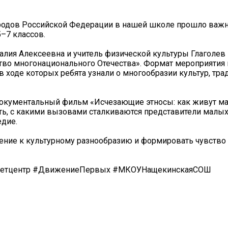
родов Российской Федерации в нашей школе прошло важн
–7 классов.
алия Алексеевна и учитель физической культуры Глаголев
ство многонационального Отечества». Формат мероприятия
ходе которых ребята узнали о многообразии культур, тра
документальный фильм «Исчезающие этносы: как живут м
ть, с какими вызовами сталкиваются представители малых
едие.
ние к культурному разнообразию и формировать чувство 
сдетцентр #ДвижениеПервых #МКОУНащекинскаяСОШ