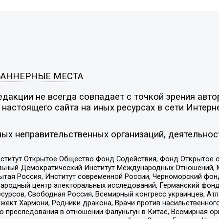
БАННЕРНЫЕ МЕСТА
дакции не всегда совпадает с точкой зрения автор
настоящего сайта на иных ресурсах в сети Интерн
ых неправительственных организаций, деятельнос
ститут Открытое Общество Фонд Содействия, Фонд Открытое 
альный Демократический Институт Международных Отношений,
тая Россия, Институт современной России, Черноморский фонд
родный центр электоральных исследований, Германский фонд
рсов, Свободная Россия, Всемирный конгресс украинцев, Атла
ект Хармони, Родники дракона, Врачи против насильственного
ию преследования в отношении Фалуньгун в Китае, Всемирная о