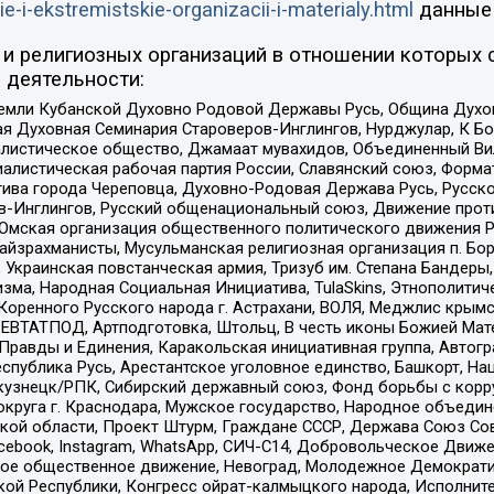
ie-i-ekstremistskie-organizacii-i-materialy.html
данные
и религиозных организаций в отношении которых 
 деятельности:
земли Кубанской Духовно Родовой Державы Русь, Община Духо
 Духовная Семинария Староверов-Инглингов, Нурджулар, К Бо
листическое общество, Джамаат мувахидов, Объединенный Вил
иалистическая рабочая партия России, Славянский союз, Форма
ива города Череповца, Духовно-Родовая Держава Русь, Русск
-Инглингов, Русский общенациональный союз, Движение против
 Омская организация общественного политического движения Р
йзрахманисты, Мусульманская религиозная организация п. Бо
краинская повстанческая армия, Тризуб им. Степана Бандеры, Бр
зма, Народная Социальная Инициатива, TulaSkins, Этнополитич
оренного Русского народа г. Астрахани, ВОЛЯ, Меджлис крымс
РЕВТАТПОД, Артподготовка, Штольц, В честь иконы Божией Мате
равды и Единения, Каракольская инициативная группа, Автогра
спублика Русь, Арестантское уголовное единство, Башкорт, Наци
окузнецк/РПК, Сибирский державный союз, Фонд борьбы с кор
округа г. Краснодара, Мужское государство, Народное объедин
ой области, Проект Штурм, Граждане СССР, Держава Союз Сов
Facebook, Instagram, WhatsApp, СИЧ-С14, Добровольческое Движ
ское общественное движение, Невоград, Молодежное Демократ
ой Республики, Конгресс ойрат-калмыцкого народа, Исполнит