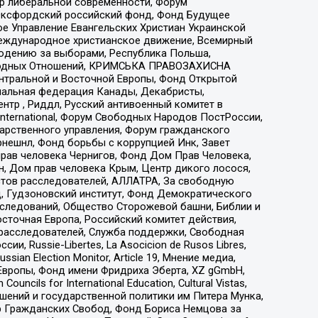
тр либеральной современности, Форум
 Оксфордский российский фонд, Фонд Будущее
е Управление Евангельских Христиан Украинской
еждународное христианское движение, Всемирный
людению за выборами, Республика Польша,
народных Отношений, КРИМСЬКА ПРАВОЗАХИСНА
ы Центральной и Восточной Европы, Фонд Открытой
иональная федерация Канады, Декабристы,
тр , Риддл, Русский антивоенный комитет в
nternational, Форум Свободных Народов ПостРоссии,
дарственного управления, Форум гражданского
рнешнл, Фонд борьбы с коррупцией Инк, Завет
прав человека Чернигов, Фонд Дом Прав Человека,
н, Дом прав человека Крым, Центр дикого лосося,
стов расследователей, АЛЛАТРА, За свободную
д, Гудзоновский институт, Фонд Демократического
сследований, Общество Сторожевой башни, Библии и
сточная Европа, Российский комитет действия,
-расследователей, Служба поддержки, Свободная
 Russie-Libertes, La Asocicion de Rusos Libres,
an Election Monitor, Article 19, Мнение медиа,
Европы, Фонд имени Фридриха Эберта, XZ gGmbH,
ls for International Education, Cultural Vistas,
ошений и государственной политики им Питера Мунка,
 Гражданских Свобод, Фонд Бориса Немцова за