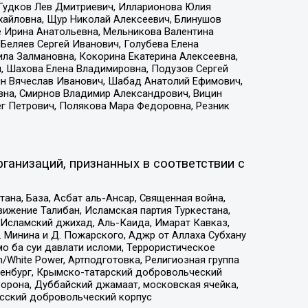
 Гудков Лев Дмитриевич, Илларионова Юлия
ихайловна, Щур Николай Алексеевич, Блинушов
е Ирина Анатольевна, Мельникова Валентина
Беляев Сергей Иванович, Голубева Елена
ила Залмановна, Кокорина Екатерина Алексеевна,
, Шахова Елена Владимировна, Подузов Сергей
ин Вячеслав Иванович, Шабад Анатолий Ефимович,
вна, Смирнов Владимир Александрович, Вицин
ег Петрович, Полякова Мара Федоровна, Резник
ганизаций, признанных в соответствии с
на, База, Асбат аль-Ансар, Священная война,
ижение Талибан, Исламская партия Туркестана,
Исламский джихад, Аль-Каида, Имарат Кавказ,
 Минина и Д. Пожарского, Аджр от Аллаха Субхану
о ба суи давлати исломи, Террористическое
/White Power, Артподготовка, Религиозная группа
Оренбург, Крымско-татарский добровольческий
орона, Дуббайский джамаат, московская ячейка,
усский добровольческий корпус