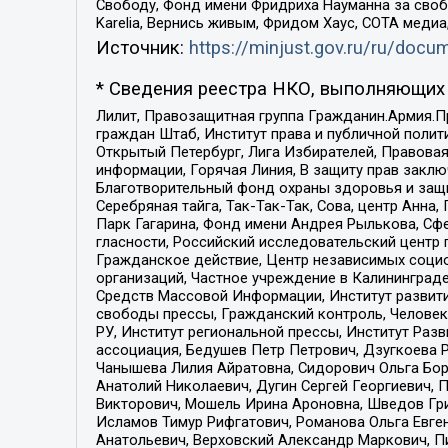
Свободу, Фонд имени Фридриха Науманна за свобо
Karelia, Вернись живым, Фридом Хаус, СОТА меди
Источник:
https://minjust.gov.ru/ru/doc
* Сведения реестра НКО, выполняющих 
Лилит, Правозащитная группа Гражданин.Армия.П
граждан Штаб, Институт права и публичной поли
Открытый Петербург, Лига Избирателей, Правова
информации, Горячая Линия, В защиту прав закл
Благотворительный фонд охраны здоровья и защи
Серебряная тайга, Так-Так-Так, Сова, центр Анн
Парк Гагарина, Фонд имени Андрея Рылькова, Сф
гласности, Российский исследовательский центр 
Гражданское действие, Центр независимых соци
организаций, Частное учреждение в Калининград
Средств Массовой Информации, Институт развити
свободы прессы, Гражданский контроль, Человек
РУ, Институт региональной прессы, Институт Ра
ассоциация, Бедушев Петр Петрович, Дзугкоева 
Чанышева Лилия Айратовна, Сидорович Ольга Бори
Анатолий Николаевич, Дугин Сергей Георгиевич, 
Викторович, Мошель Ирина Ароновна, Шведов Гри
Исламов Тимур Рифгатович, Романова Ольга Евге
Анатольевич, Верховский Александр Маркович, П