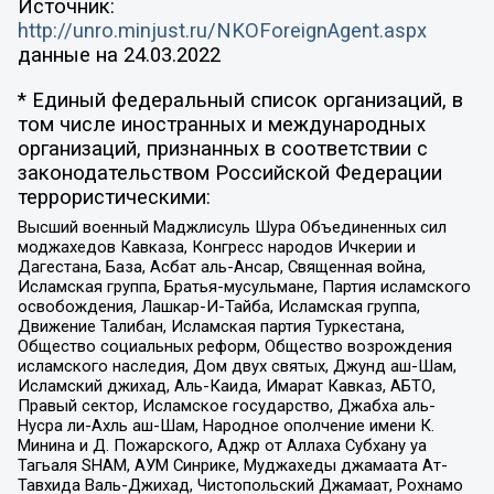
Источник:
http://unro.minjust.ru/NKOForeignAgent.aspx
данные на
24.03.2022
* Единый федеральный список организаций, в
том числе иностранных и международных
организаций, признанных в соответствии с
законодательством Российской Федерации
террористическими:
Высший военный Маджлисуль Шура Объединенных сил
моджахедов Кавказа, Конгресс народов Ичкерии и
Дагестана, База, Асбат аль-Ансар, Священная война,
Исламская группа, Братья-мусульмане, Партия исламского
освобождения, Лашкар-И-Тайба, Исламская группа,
Движение Талибан, Исламская партия Туркестана,
Общество социальных реформ, Общество возрождения
исламского наследия, Дом двух святых, Джунд аш-Шам,
Исламский джихад, Аль-Каида, Имарат Кавказ, АБТО,
Правый сектор, Исламское государство, Джабха аль-
Нусра ли-Ахль аш-Шам, Народное ополчение имени К.
Минина и Д. Пожарского, Аджр от Аллаха Субхану уа
Тагьаля SHAM, АУМ Синрике, Муджахеды джамаата Ат-
Тавхида Валь-Джихад, Чистопольский Джамаат, Рохнамо