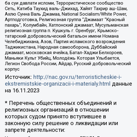
ба суи давлати исломи, Террористическое сообщество
Сеть, Катиба Таухид валь-Джихад, Хайят Тахрир аш-Шам,
Ахлю Сунна Валь Джамаа, National Socialism/White Power,
Артподготовка, Религиозная группа “Джамаат “Красный
пахарь”, Колумбайн, Хатлонский джамаат, Мусульманская
религиозная группа п. Кушкуль г. Оренбург, Крымско-
татарский добровольческий батальон имени Номана
Челебиджихана, Азов, Партия исламского возрождения
Таджикистана, Народная самооборона, Дуббайский
джамаат, московская ячейка, Батал-Хаджи Белхороев,
Маньяки Культ Убийц, Молодёжь Которая Улыбается,
Легион Свобода России, Айдар, Русский добровольческий
корпус
Источник:
http://nac.gov.ru/terroristicheskie-i-
ekstremistskie-organizacii-i-materialy.html
данные
на
16.11.2023
* Перечень общественных объединений и
религиозных организаций в отношении
которых судом принято вступившее в
законную силу решение о ликвидации или
запрете деятельности: