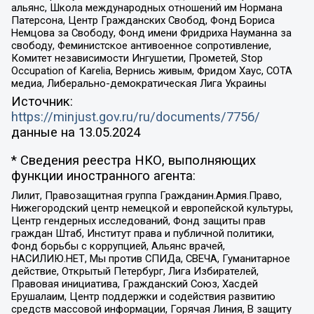
альянс, Школа международных отношений им Нормана
Патерсона, Центр Гражданских Свобод, Фонд Бориса
Немцова за Свободу, Фонд имени Фридриха Науманна за
свободу, Феминистское антивоенное сопротивление,
Комитет независимости Ингушетии, Прометей, Stop
Occupation of Karelia, Вернись живым, Фридом Хаус, СОТА
медиа, Либерально-демократическая Лига Украины
Источник:
https://minjust.gov.ru/ru/documents/7756/
данные на
13.05.2024
* Сведения реестра НКО, выполняющих
функции иностранного агента:
Лилит, Правозащитная группа Гражданин.Армия.Право,
Нижегородский центр немецкой и европейской культуры,
Центр гендерных исследований, Фонд защиты прав
граждан Штаб, Институт права и публичной политики,
Фонд борьбы с коррупцией, Альянс врачей,
НАСИЛИЮ.НЕТ, Мы против СПИДа, СВЕЧА, Гуманитарное
действие, Открытый Петербург, Лига Избирателей,
Правовая инициатива, Гражданский Союз, Хасдей
Ерушалаим, Центр поддержки и содействия развитию
средств массовой информации, Горячая Линия, В защиту