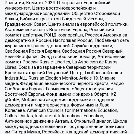
Развития, Комитет-2024, Центрально-Европейский
университет, Центр восточноевропейских и
международных исследований, Общество Сторожевой
башни, Библии и трактатов Свидетелей Иеговы,
Гражданский Совет, Центр анализа европейской политики,
Академическая сеть Восточная Европа, Российский
комитет действия, РЭНД корпорейшн, Русская Америка за
демократию в России, Настоящая Россия, Глобальная сеть
журналистов-расследователей, Служба поддержки,
Свободная Россия Берлин, Свободная Россия Северный
Рейн-Вестфалия, Фонд глобальной помощи, Антивоенный
комитет России, Russie-Libertes, La Asocicion de Rusos
Libres, Союз за возвращение Северных территорий,
Крымскотатарский Ресурсный Центр, Глобальный союз
IndustriALL, Russian Election Monitor, Article 19, Мнение
медиа, Федерация анархического черного креста, Радио
Свободная Европа, Германское общество изучения
Восточной Европы, Фонд имени Фридриха Эберта, XZ
gGmbH, Мобильная академия поддержки гендерной
демократии и миротворчества, Форум имени Льва
Копелева, American Councils for International Education,
Cultural Vistas, Institute of International Education,
Антивоенное движение Антальи, Открытый диалог, Школа
международных отношений и государственной политики
им Питера Мунка, Российско-канадский демократический