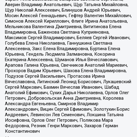
Аверин Владимир Анатольевич, Щур Татьяна Михайловна,
Щур Николай Алексеевич, Блинушов Андрей Юрьевич,
Мосин Алексей Геннадьевич, Гефтер Валентин Михайлович,
Симонов Алексей Кириллович, Флиге Ирина Анатольевна,
Мельникова Валентина Дмитриевна, Вититинова Елена
Владимировна, Баженова Светлана Куприяновна,
Максимов Сергей Владимирович, Беляев Сергей Иванович,
Голубева Елена Николаевна, Ганнушкина Светлана
Алексеевна, Закс Елена Владимировна, Буртина Елена
Юрьевна, Гендель Людмила Залмановна, Кокорина
Екатерина Алексеевна, Шуманов Илья Вячеславович,
Арапова Галина Юрьевна, Свечников Анатолий Мариевич,
Прохоров Вадим Юрьевич, Шахова Елена Владимировна,
Подузов Сергей Васильевич, Протасова Ирина
Вячеславовна, Литинский Леонид Борисович, Лукашевский
Сергей Маркович, Бахмин Вячеслав Иванович, Шабад
Анатолий Ефимович, Сухих Дарья Николаевна, Орлов Олег
Петрович, Добровольская Анна Дмитриевна, Королева
Александра Евгеньевна, Смирнов Владимир
Александрович, Вицин Сергей Ефимович, Золотухин Борис
Андреевич, Левинсон Лев Семенович, Локшина Татьяна
Иосифовна, Орлов Олег Петрович, Полякова Мара
Федоровна, Резник Генри Маркович, Захаров Герман
Константинович