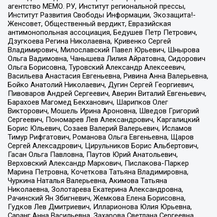
агентство МЕМО. РУ, Институт региональной прессы,
Институт Развития Свободы Информации, Экозащита!-
Женсовет, Общественный вердикт, Евразийская
антимонопольная ассоциация, Бедушев Петр Петрович,
Дзугкоева Регина Николаевна, Кривенко Сергей
Владимирович, Милославский Павел Юрьевич, Шнырова
Ольга Вадимовна, Чанышева Лилия Айратовна, Сидорович
Ольга Борисовна, Туровский Александр Алексеевич,
Васильева Анастасия Евгеньевна, Ривина Анна Валерьевна,
Бойко Анатолий Николаевич, Дугин Сергей Георгиевич,
Пивоваров Андрей Сергеевич, Аверин Виталий Евгеньевич,
Барахоев Магомед Бекханович, Шарипков Олег
Викторович, Мошель Ирина Ароновна, Шведов Григорий
Сергеевич, Пономарев Лев Александрович, Каргалицкий
Борис Юльевич, Созаев Валерий Валерьевич, Исламов
Тимур Рифгатович, Романова Ольга Евгеньевна, Щаров
Сергей Алексадрович, Цирульников Борис Альбертович,
Гасан Ольга Павловна, Паутов Юрий Анатольевич,
Верховский Александр Маркович, Пислакова-Паркер
Марина Петровна, Кочеткова Татьяна Владимировна,
Чуркина Наталья Валерьевна, Акимова Татьяна
Николаевна, Золотарева Екатерина Александровна,
Рачинский Ян Збигневич, Жемкова Елена Борисовна,
Гудков Лев Дмитриевич, Илларионова Юлия Юрьевна,
Саранг Анна Васильевна, Захарова Светлана Сергеевна,