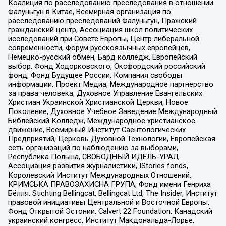
Коалиция по расследованию преследования в отношении
Фалуньгун в Китае, Всемирная организация по
расследованию преследований Фалуньгун, Пражский
гражданский центр, Ассоциация школ политических
исследований при Совете Европы, Центр либеральной
современности, Форум русскоязычных европейцев,
Немецко-русский обмен, Бард колледж, Европейский
выбор, Фонд Ходорковского, Оксфордский российский
фонд, Фонд Будущее России, Компания свободы
информации, Проект Медиа, Международное партнерство
за права человека, Духовное Управление Евангельских
Христиан Украинской Христианской Церкви, Новое
Поколение, Духовное Учебное Заведение Международный
Библейский Колледж, Международное христианское
движение, Всемирный Институт Саентологических
Предприятий, Церковь Духовной Технологии, Европейская
сеть организаций по наблюдению за выборами,
Республика Польша, СВОБОДНЫЙ ИДЕЛЬ-УРАЛ,
Ассоциация развития журналистики, IStories fonds,
Королевский Институт Международных Отношений,
КРИМСЬКА ПРАВОЗАХИСНА ГРУПА, Фонд имени Генриха
Бёлля, Stichting Bellingcat, Bellingcat Ltd, The Insider, Институт
правовой инициативы Центральной и Восточной Европы,
Фонд Открытой Эстонии, Calvert 22 Foundation, Канадский
украинский конгресс, Институт Макдональда-Лорье,