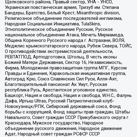
Щелковского района, Правый сектор, УНА - УНСО,
Украинская повстанческая армия, Тризуб им. Степана
Бандеры, Братство, Белый Крест, Misanthropic division,
Религиозное объединение последователей инглиизма,
Народная Социальная Инициатива, TulaSkins,
Этнополитическое объединение Русские, Русское
национальное объединение Атака, Мечеть Мирмамеда,
Община Коренного Русского народа г. Астрахани, ВОЛЯ,
Меджлис крымскотатарского народа, Рубеж Севера, ТОЙС,
О противодействии экстремистской деятельности,
РЕВТАТПОД, Артподготовка, Штольц, В честь иконы
Божией Матери Державная, Сектор 16, Независимость,
Фирма, Молодежная правозащитная группа МПГ, Курсом
Правды и Единения, Каракольская инициативная группа,
Автоград Крю, Союз Славянских Сил Руси, Алля-Аят,
Благотворительный пансионат Ак Умут, Русская
республика Русь, Арестантское уголовное единство,
Башкорт, Нация и свобода, Нация и свобода, W.H.С., Фалунь
Дафа, Иртыш Ultras, Русский Патриотический клуб-
Новокузнецк/РПК, Сибирский державный союз, Фонд
борьбы с коррупцией, Фонд защиты прав граждан, Штабы
Навального, Совет граждан СССР Прикубанского округа г.
Краснодара, Мужское государство, Народное
объединение русского движения, Народное движение
Адат, Народный совет граждан РСФСР СССР