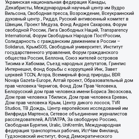
Украинская национальная федерация Канады,
Декабристы, Международный научный центр им Вудро
Вильсона, Свободная пресса, Возрождение, Всеукраинский
духовный центр , Риддл, Русский антивоенный комитет в
Швеции, Проект Медуза, Фонд Андрея Сахарова, Форум
свободной России, Лига Свободных Наций, Transparеncy
International, Форум Свободных Народов ПостРоссии,
Солидарность с гражданским движением в России –
Solidarus, КрымSOS, Свободный университет, Институт
государственного управления, Форум гражданского
общества Россия, Беллона, Союз жителей островов
Тисима и Хабомаи, Съезд народных депутатов, Гринпис
Интернешнл, Фонд борьбы с коррупцией Инк, Завет
церквей TCCN, Агора, Всемирный фонд природы, BDR
Novaja Gazeta-Europe, Алтай проект, Образовательный дом
прав человека Чернигов, Фонд Дом Прав Человека,
Белорусский дом прав человека имени Бориса Звозскова,
Дом прав человека Тбилиси, Дом прав человека Ереван,
Дом прав человека Крым, Центр дикого лосося, TVR
Studios, ТВ Дождь, Центр европейских исследований им
Вилфрида Мартенса, Сетевое объединение журналистов
расследователей, АЛЛАТРА, За свободную Россию,
Свободная Бурятия, Uralic, UnKremlin, Международная
федерация транспортных рабочих, ИстЧам Финланд,
Гудзоновский институт, Фонд Демократического