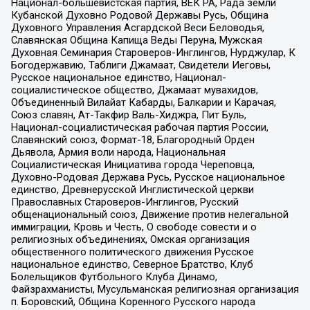
Национал-большевистская партия, ВЕК РА, Рада земли
Кубанской Духовно Родовой Державы Русь, Община
Духовного Управления Асгардской Веси Беловодья,
Славянская Община Капища Веды Перуна, Мужская
Духовная Семинария Староверов-Инглингов, Нурджулар, К
Богодержавию, Таблиги Джамаат, Свидетели Иеговы,
Русское национальное единство, Национал-
социалистическое общество, Джамаат мувахидов,
Объединенный Вилайат Кабарды, Балкарии и Карачая,
Союз славян, Ат-Такфир Валь-Хиджра, Пит Буль,
Национал-социалистическая рабочая партия России,
Славянский союз, Формат-18, Благородный Орден
Дьявола, Армия воли народа, Национальная
Социалистическая Инициатива города Череповца,
Духовно-Родовая Держава Русь, Русское национальное
единство, Древнерусской Инглистической церкви
Православных Староверов-Инглингов, Русский
общенациональный союз, Движение против нелегальной
иммиграции, Кровь и Честь, О свободе совести и о
религиозных объединениях, Омская организация
общественного политического движения Русское
национальное единство, Северное Братство, Клуб
Болельщиков Футбольного Клуба Динамо,
Файзрахманисты, Мусульманская религиозная организация
п. Боровский, Община Коренного Русского народа