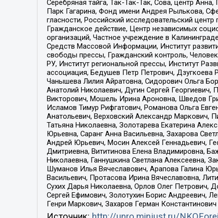
Серебряная тайга, Так-Так-Так, Сова, центр Анн
Парк Гагарина, Фонд имени Андрея Рылькова, Сф
гласности, Российский исследовательский центр 
Гражданское действие, Центр независимых соци
организаций, Частное учреждение в Калининград
Средств Массовой Информации, Институт развити
свободы прессы, Гражданский контроль, Человек
РУ, Институт региональной прессы, Институт Ра
ассоциация, Бедушев Петр Петрович, Дзугкоева 
Чанышева Лилия Айратовна, Сидорович Ольга Бори
Анатолий Николаевич, Дугин Сергей Георгиевич, 
Викторович, Мошель Ирина Ароновна, Шведов Гри
Исламов Тимур Рифгатович, Романова Ольга Евге
Анатольевич, Верховский Александр Маркович, П
Татьяна Николаевна, Золотарева Екатерина Алек
Юрьевна, Саранг Анна Васильевна, Захарова Свет
Андрей Юрьевич, Мосин Алексей Геннадьевич, Ге
Дмитриевна, Вититинова Елена Владимировна, Ба
Николаевна, Ганнушкина Светлана Алексеевна, За
Шуманов Илья Вячеславович, Арапова Галина Юрь
Васильевич, Протасова Ирина Вячеславовна, Лит
Сухих Дарья Николаевна, Орлов Олег Петрович, 
Сергей Ефимович, Золотухин Борис Андреевич, Л
Генри Маркович, Захаров Герман Константинович
Источник:
http://unro.minjust.ru/NKOFore