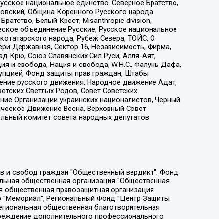
усское национальное единство, Северное Братство,
ровский, Община Коренного Русского народа
атство, Белый Крест, Misanthropic division,
еское объединение Русские, Русское национальное
котатарского народа, Рубеж Севера, ТОЙС, О
ри Державная, Сектор 16, Независимость, Фирма,
д Крю, Союз Славянских Сил Руси, Алля-Аят,
я и свобода, Нация и свобода, W.H.С., Фалунь Дафа,
рупцией, Фонд защиты прав граждан, Штабы
ение русского движения, Народное движение Адат,
етских Светлых Родов, Совет Советских
ение Организации украинских националистов, Черный
ическое Движение Весна, Верховный Совет
ельный комитет совета народных депутатов
ции социально-правовых программ "Лилит", Дальневосточное общественное движение "Маяк", Санкт-Петербургская ЛГБТ-инициативная группа "Выход", Инициативная группа ЛГБТ+ "Реверс", Алексеев Андрей Викторович, Бекбулатова Таисия Львовна, Беляев Иван Михайлович, Владыкина Елена Сергеевна, Гельман Марат Александрович, Никульшина Вероника Юрьевна, Толоконникова Надежда Андреевна, Шендерович Виктор Анатольевич, Общество с ограниченной ответственностью "Данное сообщение", Общество с ограниченной ответственностью Издательский дом "Новая глава", Айнбиндер Александра Александровна, Московский комьюнити-центр для ЛГБТ+инициатив, Благотворительный фонд развития филантропии, Deutsche Welle (Германия, Kurt-Schumacher-Strasse 3, 53113 Bonn), Борзунова Мария Михайловна, Воробьев Виктор Викторович, Голубева Анна Львовна, Константинова Алла Михайловна, Малкова Ирина Владимировна, Мурадов Мурад Абдулгалимович, Осетинская Елизавета Николаевна, Понасенков Евгений Николаевич, Ганапольский Матвей Юрьевич, Киселев Евгений Алексеевич, Борухович Ирина Григорьевна, Дремин Иван Тимофеевич, Дубровский Дмитрий Викторович, Красноярская региональная общественная организация поддержки и развития альтернативных образовательных технологий и межкультурных коммуникаций "ИНТЕРРА", Маяковская Екатерина Алексеевна, Фейгин Марк Захарович, Филимонов Андрей Викторович, Дзугкоева Регина Николаевна, Доброхотов Роман Александрович, Дудь Юрий Александрович, Елкин Сергей Владимирович, Кругликов Кирилл Игоревич, Сабунаева Мария Леонидовна, Семенов Алексей Владимирович, Шаинян Карен Багратович, Шульман Екатерина Михайловна, Асафьев Артур Валерьевич, Вахштайн Виктор Семенович, Венедиктов Алексей Алексеевич, Лушникова Екатерина Евгеньевна, Волков Леонид Михайлович, Невзоров Александр Глебович, Пархоменко Сергей Борисович, Сироткин Ярослав Николаевич, Кара-Мурза Владимир Владимирович, Баранова Наталья Владимировна, Гозман Леонид Яковлевич, Кагарлицкий Борис Юльевич, Климарев Михаил Валерьевич, Милов Владимир Станиславович, Автономная некоммерческая организация Краснодарский центр современного искусства "Типография", Моргенштерн Алишер Тагирович, Соболь Любовь Эдуардовна, Общество с ограниченной ответственностью "ЛИЗА НОРМ", Каспаров Гарри Кимович, Ходорковский Михаил Борисович, Общество с ограниченной ответственностью "Апрельские тезисы", Данилович Ирина Брониславовна, Кашин Олег Владимирович, Петров Николай Владимирович, Пивоваров Алексей Владимирович, Соколов Михаил Владимирович, Цветкова Юлия Владимировна, Чичваркин Евгений Александрович, Комитет против пыток/Команда против пыток, Общество с ограниченной ответственностью "Первый научный", Общество с ограниченной ответственностью "Вертолет и ко", Белоцерковская Вероника Борисовна, Кац Максим Евгеньевич, Лазарева Татьяна Юрьевна, Шаведдинов Руслан Табризович, Яшин Илья Валерьевич, Общество с ограниченной ответственностью "Иноагент ААВ", Алешковский Дмитрий Петрович, Альбац Евгения Марковна, Быков Дмитрий Львович, Галямина Юлия Евгеньевна, Лойко Сергей Леонидович, Мартынов Кирилл Константинович, Медведев Сергей Александрович, Крашенинников Федор Геннадиевич, Гордеева Катерина Вл