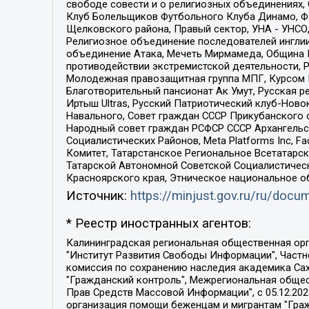
свободе совести и о религиозных объединениях,
Клуб Болельщиков Футбольного Клуба Динамо, Фа
Щелковского района, Правый сектор, УНА - УНСО, У
Религиозное объединение последователей инглии
объединение Атака, Мечеть Мирмамеда, Община К
противодействии экстремистской деятельности, 
Молодежная правозащитная группа МПГ, Курсом П
Благотворительный пансионат Ак Умут, Русская ре
Иртыш Ultras, Русский Патриотический клуб-Нов
Навального, Совет граждан СССР Прикубанского 
Народный совет граждан РСФСР СССР Архангельск
Социалистических Районов, Meta Platforms Inc, 
Комитет, Татарстанское Региональное Всетатар
Татарской Автономной Советской Социалистическ
Красноярского края, Этническое национальное о
Источник:
https://minjust.gov.ru/ru/doc
* Реестр иностранных агентов:
Калининградская региональная общественная организация "Экозащита!-Женсовет", Фонд содействия защите прав и свобод граждан "Общественный вердикт", Фонд "Институт Развития Свободы Информации", Частное учреждение "Информационное агентство МЕМО. РУ", Региональная общественная организация "Общественная комиссия по сохранению наследия академика Сахарова", Фонд поддержки свободы прессы, Санкт-Петербургская общественная правозащитная организация "Гражданский контроль", Межрегиональная общественная организация "Информационно-просветительский центр "Мемориал", Региональный Фонд "Центр Защиты Прав Средств Массовой Информации", с 05.12.2023 Фонд "Центр Защиты Прав Средств массовой информации", Региональная общественная благотворительная организация помощи беженцам и мигрантам "Гражданское содействие", Негосударственное образовательное учреждение дополнительного профессионального образования (повышение квалификации) специалистов "АКАДЕМИЯ ПО ПРАВАМ ЧЕЛОВЕКА", Свердловская региональная общественная организация "Сутяжник", Автономная некоммерческая организация "Центр независимых социологических исследований", Союз общественных объединений "Российский исследовательский центр по правам человека", Региональное общественное учреждение научно-информационный центр "МЕМОРИАЛ", Некоммерческая организация "Фонд защиты гласности", Автономная некоммерческая организация "Институт прав человека", Городская общественная организация "Екатеринбургское общество "МЕМОРИАЛ", Городская общественная организация "Рязанское историко-просветительское и правозащитное общество "Мемориал" (Рязанский Мемориал), Челябинский региональный орган общественной самодеятельности – женское общественное объединение "Женщины Евразии", Челябинский региональный орган общественной самодеятельности "Уральская правозащитная группа", Фонд содействия защите здоровья и социальной справедливости имени Андрея Рылькова, Автономная Некоммерческая Организация "Аналитический Центр Юрия Левады", Автономная некоммерческая организация социальной поддержки населения "Проект Апрель", Региональная общественная организация помощи женщинам и детям, находящимся в кризисной ситуации "Информационно-методический центр "Анна", Фонд содействия развитию массовых коммуникаций и правовому просвещению "Так-так-Так", Фонд содействия устойчивому развитию "Серебряная тайга", Свердловский региональный общественный фонд социальных проектов "Новое время", "Idel.Реалии", Кавказ.Реалии, Крым.Реалии, Телеканал Настоящее Время, Татаро-башкирская служба Радио Свобода (Azatliq Radiosi), Радио Свободная Европа/Радио Свобода (PCE/PC), "Сибирь.Реалии", "Фактограф", Благотворительный фонд помощи осужденным и их семьям, Автономная некоммерческая организация "Институт глобализации и социальных движений", Фонд "В защиту прав заключенных", Частное учреждение "Центр поддержки и содействия развитию средств массовой информации", Пензенский региональный общественный благотворительный фонд "Гражданский союз", "Север.Реалии", Некоммерческая организация Фонд "Правовая инициатива", 