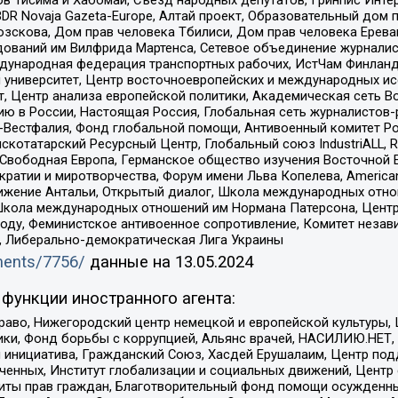
DR Novaja Gazeta-Europe, Алтай проект, Образовательный дом 
зскова, Дом прав человека Тбилиси, Дом прав человека Ерева
едований им Вилфрида Мартенса, Сетевое объединение журнали
Международная федерация транспортных рабочих, ИстЧам Финлан
й университет, Центр восточноевропейских и международных и
, Центр анализа европейской политики, Академическая сеть Во
ю в России, Настоящая Россия, Глобальная сеть журналистов
естфалия, Фонд глобальной помощи, Антивоенный комитет России,
татарский Ресурсный Центр, Глобальный союз IndustriALL, Russi
 Свободная Европа, Германское общество изучения Восточной 
и и миротворчества, Форум имени Льва Копелева, American Counci
ое движение Антальи, Открытый диалог, Школа международных отн
Школа международных отношений им Нормана Патерсона, Центр
ду, Феминистское антивоенное сопротивление, Комитет независ
а, Либерально-демократическая Лига Украины
uments/7756/
данные на
13.05.2024
функции иностранного агента:
раво, Нижегородский центр немецкой и европейской культуры,
тики, Фонд борьбы с коррупцией, Альянс врачей, НАСИЛИЮ.НЕТ,
я инициатива, Гражданский Союз, Хасдей Ерушалаим, Центр по
юченных, Институт глобализации и социальных движений, Цент
ты прав граждан, Благотворительный фонд помощи осужденным