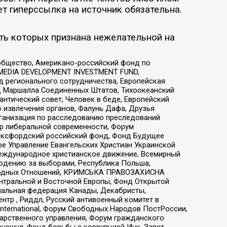
ет гиперссылка на источник обязательна.
ть которых признана нежелательной на
общество, Американо-российский фонд по
 MEDIA DEVELOPMENT INVESTMENT FUND,
 регионального сотрудничества, Европейская
 Маршалла Соединенных Штатов, Тихоокеанский
нтический совет, Человек в беде, Европейский
 извлечения органов, Фалунь Дафа, Друзья
рганизация по расследованию преследований
тр либеральной современности, Форум
 Оксфордский российский фонд, Фонд Будущее
е Управление Евангельских Христиан Украинской
еждународное христианское движение, Всемирный
людению за выборами, Республика Польша,
народных Отношений, КРИМСЬКА ПРАВОЗАХИСНА
ы Центральной и Восточной Европы, Фонд Открытой
иональная федерация Канады, Декабристы,
тр , Риддл, Русский антивоенный комитет в
nternational, Форум Свободных Народов ПостРоссии,
дарственного управления, Форум гражданского
рнешнл, Фонд борьбы с коррупцией Инк, Завет