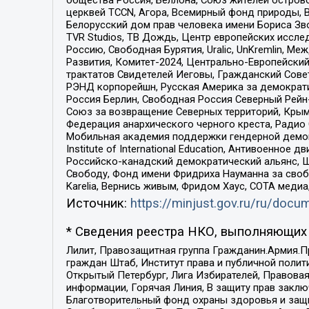
церквей TCCN, Агора, Всемирный фонд природы, B
Белорусский дом прав человека имени Бориса Зво
TVR Studios, ТВ Дождь, Центр европейских иссл
Россию, Свободная Бурятия, Uralic, UnKremlin, 
Развития, Комитет-2024, Центрально-Европейски
трактатов Свидетелей Иеговы, Гражданский Совет
РЭНД корпорейшн, Русская Америка за демократи
Россия Берлин, Свободная Россия Северный Рейн-В
Союз за возвращение Северных территорий, Крымско
Федерация анархического черного креста, Радио
Мобильная академия поддержки гендерной демократи
Institute of International Education, Антивоенн
Российско-канадский демократический альянс, 
Свободу, Фонд имени Фридриха Науманна за свобо
Karelia, Вернись живым, Фридом Хаус, СОТА меди
Источник:
https://minjust.gov.ru/ru/doc
* Сведения реестра НКО, выполняющих 
Лилит, Правозащитная группа Гражданин.Армия.П
граждан Штаб, Институт права и публичной поли
Открытый Петербург, Лига Избирателей, Правова
информации, Горячая Линия, В защиту прав закл
Благотворительный фонд охраны здоровья и защи