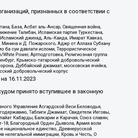
ганизаций, признанных в соответствии с
на, База, Асбат аль-Ансар, Священная война,
ижение Талибан, Исламская партия Туркестана,
Исламский джихад, Аль-Каида, Имарат Кавказ,
 Минина и Д. Пожарского, Аджр от Аллаха Субхану
о ба суи давлати исломи, Террористическое
/White Power, Артподготовка, Религиозная группа
Оренбург, Крымско-татарский добровольческий
орона, Дуббайский джамаат, московская ячейка,
усский добровольческий корпус
 на
16.11.2023
судом принято вступившее в законную
вного Управления Асгардской Веси Беловодья,
годержавию, Таблиги Джамаат, Свидетели Иеговы,
айат Кабарды, Балкарии и Карачая, Союз славян,
т-18, Благородный Орден Дьявола, Армия воли
ое национальное единство, Древнерусской
 нелегальной иммиграции, Кровь и Честь, О