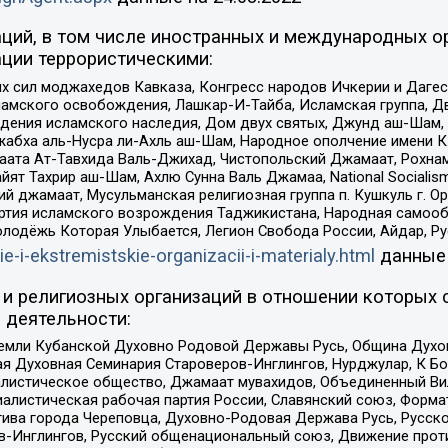
ций, в том числе иностранных и международных ор
ции террористическими:
ил моджахедов Кавказа, Конгресс народов Ичкерии и Дагеста
ламского освобождения, Лашкар-И-Тайба, Исламская группа, Дв
ения исламского наследия, Дом двух святых, Джунд аш-Шам, 
жабха аль-Нусра ли-Ахль аш-Шам, Народное ополчение имени К.
ата Ат-Тавхида Валь-Джихад, Чистопольский Джамаат, Рохнам
ят Тахрир аш-Шам, Ахлю Сунна Валь Джамаа, National Socialism
ий джамаат, Мусульманская религиозная группа п. Кушкуль г. 
ртия исламского возрождения Таджикистана, Народная самооб
олодёжь Которая Улыбается, Легион Свобода России, Айдар, Р
ie-i-ekstremistskie-organizacii-i-materialy.html
данные
и религиозных организаций в отношении которых 
 деятельности:
земли Кубанской Духовно Родовой Державы Русь, Община Духо
 Духовная Семинария Староверов-Инглингов, Нурджулар, К Бо
листическое общество, Джамаат мувахидов, Объединенный Вил
иалистическая рабочая партия России, Славянский союз, Форма
ива города Череповца, Духовно-Родовая Держава Русь, Русск
-Инглингов, Русский общенациональный союз, Движение против