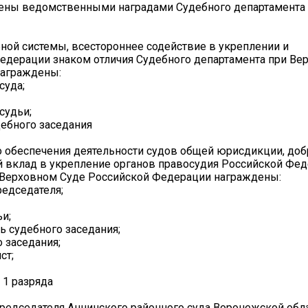
дены ведомственными наградами Судебного департамента
ной системы, всестороннее содействие в укреплении и
едерации знаком отличия Судебного департамента при Ве
награждены:
суда;
судьи;
дебного заседания
о обеспечения деятельности судов общей юрисдикции, до
й вклад в укрепление органов правосудия Российской Фе
и Верховном Суде Российской Федерации награждены:
едседателя;
и;
ь судебного заседания;
 заседания;
ст;
 1 разряда
председателя Аннинского районного суда Воронежской обл