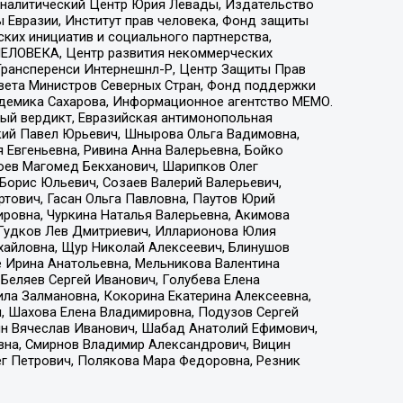
, Аналитический Центр Юрия Левады, Издательство
 Евразии, Институт прав человека, Фонд защиты
ких инициатив и социального партнерства,
ЕЛОВЕКА, Центр развития некоммерческих
 Трансперенси Интернешнл-Р, Центр Защиты Прав
овета Министров Северных Стран, Фонд поддержки
адемика Сахарова, Информационное агентство МЕМО.
ый вердикт, Евразийская антимонопольная
кий Павел Юрьевич, Шнырова Ольга Вадимовна,
 Евгеньевна, Ривина Анна Валерьевна, Бойко
хоев Магомед Бекханович, Шарипков Олег
Борис Юльевич, Созаев Валерий Валерьевич,
тович, Гасан Ольга Павловна, Паутов Юрий
ровна, Чуркина Наталья Валерьевна, Акимова
 Гудков Лев Дмитриевич, Илларионова Юлия
ихайловна, Щур Николай Алексеевич, Блинушов
е Ирина Анатольевна, Мельникова Валентина
Беляев Сергей Иванович, Голубева Елена
ила Залмановна, Кокорина Екатерина Алексеевна,
, Шахова Елена Владимировна, Подузов Сергей
ин Вячеслав Иванович, Шабад Анатолий Ефимович,
вна, Смирнов Владимир Александрович, Вицин
ег Петрович, Полякова Мара Федоровна, Резник