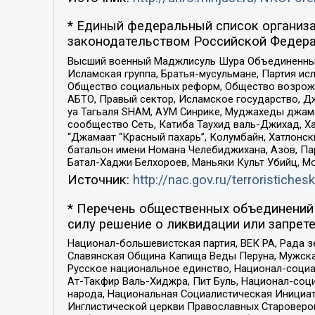
* Единый федеральный список организа
законодательством Российской Федера
Высший военный Маджлисуль Шура Объединенных с
Исламская группа, Братья-мусульмане, Партия ис
Общество социальных реформ, Общество возрожд
АБТО, Правый сектор, Исламское государство, Д
уа Тагьаля SHAM, АУМ Синрике, Муджахеды джама
сообщество Сеть, Катиба Таухид валь-Джихад, Хай
“Джамаат “Красный пахарь”, Колумбайн, Хатлонск
батальон имени Номана Челебиджихана, Азов, Па
Батал-Хаджи Белхороев, Маньяки Культ Убийц, М
Источник:
http://nac.gov.ru/terroristichesk
* Перечень общественных объединений 
силу решение о ликвидации или запрете
Национал-большевистская партия, ВЕК РА, Рада 
Славянская Община Капища Веды Перуна, Мужская
Русское национальное единство, Национал-социа
Ат-Такфир Валь-Хиджра, Пит Буль, Национал-соц
народа, Национальная Социалистическая Инициат
Инглистической церкви Православных Староверов