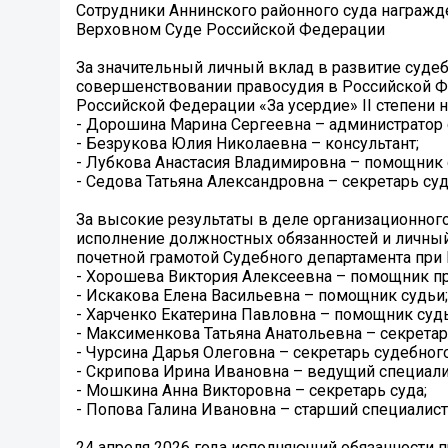
Сотрудники Аннинского районного суда награж
Верховном Суде Российской Федерации
За значительный личный вклад в развитие судеб
совершенствовании правосудия в Российской Ф
Российской Федерации «За усердие» II степени 
- Дорошина Марина Сергеевна – администратор 
- Безрукова Юлия Николаевна – консультант;
- Лубкова Анастасия Владимировна – помощник 
- Седова Татьяна Александровна – секретарь су
За высокие результаты в деле организационног
исполнение должностных обязанностей и личны
почетной грамотой Судебного департамента пр
- Хорошева Виктория Алексеевна – помощник пр
- Искакова Елена Васильевна – помощник судьи;
- Харченко Екатерина Павловна – помощник судь
- Максименкова Татьяна Анатольевна – секретар
- Чурсина Дарья Олеговна – секретарь судебного
- Скрипова Ирина Ивановна – ведущий специали
- Мошкина Анна Викторовна – секретарь суда;
- Попова Галина Ивановна – старший специалист
24 апреля 2026 года исполняющий обязанности 