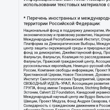
использовании текстовых материалов с 
* Перечень иностранных и международн
территории Российской Федерации:
Национальный фонд в поддержку демократии, Ин
экономическому и правовому развитию, Национ
Международный Республиканский Институт, Откры
Платформа за Демократические Выборы, Междуна
центр защиты окружающей среды и природных ресу
фонд за демократию, Джеймстаунский фонд, Прож
Фалуньгун, Фалуньгун, Коалиция по расследован
Фалуньгун, Пражский гражданский центр, Ассоци
русскоязычных европейцев, Немецко-русский об
России, Компания свободы информации, Проект М
Христианской Церкви, Новое Поколение, Духовн
Институт Саентологических Предприятий, Церков
СВОБОДНЫЙ ИДЕЛЬ-УРАЛ, Ассоциация развития ж
ГРУПА, Фонд имени Генриха Бёлля, Stichting Bellin
Эстонии, Calvert 22 Foundation, Канадский укра
Международный научный центр им Вудро Вильсона
Швеции, Проект Медуза, Фонд Андрея Сахарова, Ф
Солидарность с гражданским движением в России 
общества Россия, Беллона, Союз жителей острово