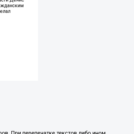
ражданским
желал
ов. При перепечатке текстов либо ином