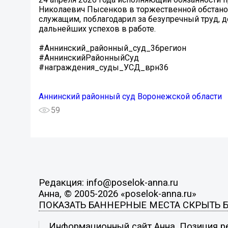
Николаевич Пысенков в торжественной обстан
служащим, поблагодарил за безупречный труд, 
дальнейших успехов в работе.
#Аннинский_районный_суд_36регион
#АннинскийРайонныйСуд
#награждения_суды_УСД_врн36
Аннинский районный суд Воронежской области
59
Редакция: info@poselok-anna.ru
Анна, © 2005-2026 «poselok-anna.ru»
ПОКАЗАТЬ БАННЕРНЫЕ МЕСТА
СКРЫТЬ 
Информационный сайт Анна. Позиция ре