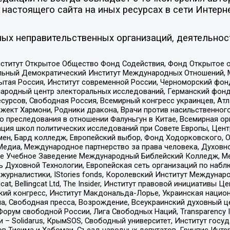
настоящего сайта на иных ресурсах в сети Интерн
ых неправительственных организаций, деятельнос
ститут Открытое Общество Фонд Содействия, Фонд Открытое 
альный Демократический Институт Международных Отношений,
тая Россия, Институт современной России, Черноморский фонд
родный центр электоральных исследований, Германский фонд
рсов, Свободная Россия, Всемирный конгресс украинцев, Атла
ект Хармони, Родники дракона, Врачи против насильственного
ию преследования в отношении Фалуньгун в Китае, Всемирная о
ация школ политических исследований при Совете Европы, Цен
мен, Бард колледж, Европейский выбор, Фонд Ходорковского,
едиа, Международное партнерство за права человека, Духовно
ое Учебное Заведение Международный Библейский Колледж, М
ь Духовной Технологии, Европейская сеть организаций по наб
урналистики, IStories fonds, Королевский Институт Между
gcat, Bellingcat Ltd, The Insider, Институт правовой инициатив
инский конгресс, Институт Макдональда-Лорье, Украинская нац
, Свободная пресса, Возрождение, Всеукраинский духовный цен
орум свободной России, Лига Свободных Наций, Transparеncy I
– Solidarus, КрымSOS, Свободный университет, Институт госу
в Тисима и Хабомаи, Съезд народных депутатов, Гринпис Инте