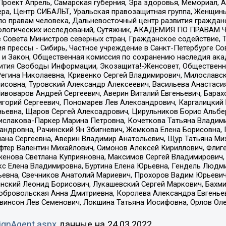
а, Проект Апрель, Самарская губерния, Эра здоровья, Мемориал
ера, Центр СИБАЛЬТ, Уральская правозащитная группа, Женщины
по правам человека, Дальневосточный центр развития гражданс
ологических исследований, Сутяжник, АКАДЕМИЯ ПО ПРАВАМ Ч
е Совета Министров северных стран, Гражданское содействие,
я прессы - Сибирь, Частное учреждение в Санкт-Петербурге С
 и Закон, Общественная комиссия по сохранению наследия ак
звития Свободы Информации, Экозащита!-Женсовет, Общественн
Регина Николаевна, Кривенко Сергей Владимирович, Милославс
совна, Туровский Александр Алексеевич, Васильева Анастасия
Пивоваров Андрей Сергеевич, Аверин Виталий Евгеньевич, Бара
горий Сергеевич, Пономарев Лев Александрович, Каргалицкий 
ньевна, Щаров Сергей Алексадрович, Цирульников Борис Альбер
ислакова-Паркер Марина Петровна, Кочеткова Татьяна Владими
сандровна, Рачинский Ян Збигневич, Жемкова Елена Борисовна,
лана Сергеевна, Аверин Владимир Анатольевич, Щур Татьяна М
фтер Валентин Михайлович, Симонов Алексей Кириллович, Флиг
женова Светлана Куприяновна, Максимов Сергей Владимирович, 
кс Елена Владимировна, Буртина Елена Юрьевна, Гендель Людм
евна, Свечников Анатолий Мариевич, Прохоров Вадим Юрьевич
инский Леонид Борисович, Лукашевский Сергей Маркович, Бахм
Добровольская Анна Дмитриевна, Королева Александра Евгенье
евинсон Лев Семенович, Локшина Татьяна Иосифовна, Орлов Ол
ignAgent.aspx
данные на
24.03.2022