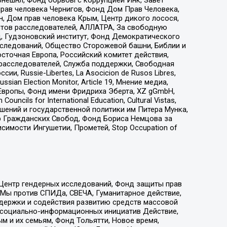
прав человека Чернигов, Фонд Дом Прав Человека,
н, Дом прав человека Крым, Центр дикого лосося,
стов расследователей, АЛЛАТРА, За свободную
д, Гудзоновский институт, Фонд Демократического
сследований, Общество Сторожевой башни, Библии и
сточная Европа, Российский комитет действия,
-расследователей, Служба поддержки, Свободная
 Russie-Libertes, La Asocicion de Rusos Libres,
an Election Monitor, Article 19, Мнение медиа,
Европы, Фонд имени Фридриха Эберта, XZ gGmbH,
ls for International Education, Cultural Vistas,
ошений и государственной политики им Питера Мунка,
 Гражданских Свобод, Фонд Бориса Немцова за
имости Ингушетии, Прометей, Stop Occupation of
 Центр гендерных исследований, Фонд защиты прав
 Мы против СПИДа, СВЕЧА, Гуманитарное действие,
ддержки и содействия развитию средств массовой
р социально-информационных инициатив Действие,
 и их семьям, Фонд Тольятти, Новое время,