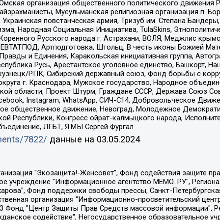
 Омская организация общественного политического движения Р
йзрахманисты, Мусульманская религиозная организация п. Бо
краинская повстанческая армия, Тризуб им. Степана Бандеры, Бр
зма, Народная Социальная Инициатива, TulaSkins, Этнополитич
оренного Русского народа г. Астрахани, ВОЛЯ, Меджлис крымс
РЕВТАТПОД, Артподготовка, Штольц, В честь иконы Божией Мате
равды и Единения, Каракольская инициативная группа, Автогра
спублика Русь, Арестантское уголовное единство, Башкорт, Наци
окузнецк/РПК, Сибирский державный союз, Фонд борьбы с кор
округа г. Краснодара, Мужское государство, Народное объедин
ой области, Проект Штурм, Граждане СССР, Держава Союз Сов
Facebook, Instagram, WhatsApp, СИЧ-С14, Добровольческое Движ
ское общественное движение, Невоград, Молодежное Демократ
ой Республики, Конгресс ойрат-калмыцкого народа, Исполнит
бъединение, ЛГБТ, Я.МЫ Сергей Фургал
uments/7822/
данные на
03.05.2024
Общество с ограниченной ответственностью "Радио Свободная Европа/Радио Свобода", Чешское информационное агентство "MEDIUM-ORIENT", Красноярская региональная общественная организация "Мы против СПИДа", Камалягин Денис Николаевич, Маркелов Сергей Евгеньевич, Пономарев Лев Александрович, Савицкая Людмила Алексеевна, Автономная некоммерческая организация "Центр по работе с проблемой насилия "НАСИЛИЮ.НЕТ", Межрегиональный профессиональный союз работников здравоохранения "Альянс врачей", Юридическое лицо, зарегистрированное в Латвийской Республике, SIA "Medusa Project" (регистрационный номер 40103797863, дата регистрации 10.06.2014), Некоммерческая организация "Фонд по борьбе с коррупцией", Автономная некоммерческая организация "Институт права и публичной политики", Баданин Роман Сергеевич, Гликин Максим Александрович, Железнова Мария Михайловна, Лукьянова Юлия Сергеевна, Маетная Елизавета Витальевна, Маняхин Петр Борисович, Чуракова Ольга Владимировна, Ярош Юлия Петровна, Юридическое лицо "The Insider SIA", зарегистрированное в Риге, Латвийская Республика (дата регистрации 26.06.2015), являющееся администратором доменного имени интернет-издания "The Insider SIA", https://theins.ru, Постернак Алексей Евгеньевич, Рубин Михаил Аркадьевич, Анин Роман Александрович, Юридическое лицо Istories fonds, зарегистрированное в Латвийской Республике (регистрационный номер 50008295751, дата регистрации 24.02.2020), Великовский Дмитрий Александрович, Долинина Ирина Николаевна, Мароховская Алеся Алексеевна, Шлейнов Роман Юрьевич, Шмагун Олеся Валентиновна, Общество с ограниченной ответственностью "Альтаир 2021", Общество с ограниченной ответственностью "Вега 2021", Общество с ограниченной ответственностью "Главный редактор 2021", Общество с ограниченной ответственностью "Ромашки монолит", Важенков Артем Валерьевич, Ивановская областная общественная организация "Центр гендерных исследований", Гурман Юрий Альбертович, Медиапроект "ОВД-Инфо", Егоров Владимир Владимирович, Жилинский Владимир Александрович, Общество с ограниченной ответственностью "ЗП", Иванова София Юрьевна, Карезина Инна Павловна, Кильтау Екатерина Викторовна, Петров Алексей Викторович, Пискунов Сергей Евгеньевич, Смирнов Сергей Сергеевич, Тихонов Михаил Сергеевич, Общество с ограниченной ответственностью "ЖУРНАЛИСТ-ИНОСТРАННЫЙ АГЕНТ", Арапова Галина Юрьевна, Вольтская Татьяна Анатольевна, Американская компания "Mason G.E.S. Anonymous Foundation" (США), являющаяся владельцем интернет-издания https://mnews.world/, Компания "Stichting Bellingcat", зарегистрированная в Нидерландах (дата регистрации 11.07.2018), Захаров Андрей Вячеславович, Клепиковская Екатерина Дмитриевна, Общество с ограниченной ответственностью "МЕМО", Перл Роман Александрович, Симонов Евгений Алексеевич, Соловьева Елена Анатольевна, Сотников Даниил Владимирович, Сурначева Елизавета Дмитриевна, Автономная некоммерческая организация по защите прав человека и информированию населения "Якутия – Наше Мнение", Общество с ограниченной ответственностью "Москоу диджитал медиа", с 26.01.2023 Общество с ограниченной ответственностью "Чайка Белые сады", Ветошкина Валерия Валерьевна, Заговора Максим Александрович, Межрегиональное общественное движение "Российская ЛГБТ - сеть", Оленичев Максим Владимирович, Павлов Иван Юрьевич, Скворцова Елена Сергеевна, Общество с ограниченной ответственностью "Как бы инагент", Кочетков Игорь Викторович, Общество с ограниченной ответственностью "Честные выборы", Еланчик Олег Александрович, Общество с ограниченной ответственностью "Нобелевский призыв", Гималова Регина Эмилевна, Григорьев Андрей Валерьевич, Григорьева Алина Александровна, Ассоциация по содействию защите прав призывников, альтернативнослужащих и военнослужащих "Правозащитная группа "Гражданин.Армия.Право", Хисамова Регина Фаритовна, Автономная некоммерческая организация по реализа