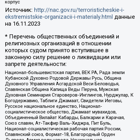
корпус
Источник:
http://nac.gov.ru/terroristicheskie-i-
ekstremistskie-organizacii-i-materialy.html
данные
на
16.11.2023
* Перечень общественных объединений и
религиозных организаций в отношении
которых судом принято вступившее в
законную силу решение о ликвидации или
запрете деятельности:
Национал-большевистская партия, ВЕК РА, Рада земли
Кубанской Духовно Родовой Державы Русь, Община
Духовного Управления Асгардской Веси Беловодья,
Славянская Община Капища Веды Перуна, Мужская
Духовная Семинария Староверов-Инглингов, Нурджулар, К
Богодержавию, Таблиги Джамаат, Свидетели Иеговы,
Русское национальное единство, Национал-
социалистическое общество, Джамаат мувахидов,
Объединенный Вилайат Кабарды, Балкарии и Карачая,
Союз славян, Ат-Такфир Валь-Хиджра, Пит Буль,
Национал-социалистическая рабочая партия России,
Славянский союз, Формат-18, Благородный Орден
Дьявола, Армия воли народа, Национальная