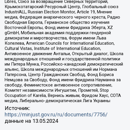
Libres, Союз за возвращение Северных территорий,
Крымскотатарский Ресурсный Центр, Глобальный союз
IndustriALL, Russian Election Monitor, Article 19, Мнение
медиа, Федерация анархического черного креста, Радио
Свободная Европа, Германское общество изучения
Восточной Европы, Фонд имени Фридриха Эберта, XZ
gGmbH, Мобильная академия поддержки гендерной
демократии и миротворчества, Форум имени Льва
Копелева, American Councils for International Education,
Cultural Vistas, Institute of International Education,
Антивоенное движение Антальи, Открытый диалог, Школа
международных отношений и государственной политики
им Питера Мунка, Российско-канадский демократический
альянс, Школа международных отношений им Нормана
Патерсона, Центр Гражданских Свобод, Фонд Бориса
Немцова за Свободу, Фонд имени Фридриха Науманна за
свободу, Феминистское антивоенное сопротивление,
Комитет независимости Ингушетии, Прометей, Stop
Occupation of Karelia, Вернись живым, Фридом Хаус, СОТА
медиа, Либерально-демократическая Лига Украины
Источник:
https://minjust.gov.ru/ru/documents/7756/
данные на
13.05.2024