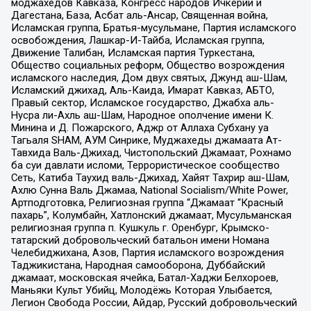
моджахедов Кавказа, Конгресс народов Ичкерии и
Дагестана, База, Асбат аль-Ансар, Священная война,
Исламская группа, Братья-мусульмане, Партия исламского
освобождения, Лашкар-И-Тайба, Исламская группа,
Движение Талибан, Исламская партия Туркестана,
Общество социальных реформ, Общество возрождения
исламского наследия, Дом двух святых, Джунд аш-Шам,
Исламский джихад, Аль-Каида, Имарат Кавказ, АБТО,
Правый сектор, Исламское государство, Джабха аль-
Нусра ли-Ахль аш-Шам, Народное ополчение имени К.
Минина и Д. Пожарского, Аджр от Аллаха Субхану уа
Тагьаля SHAM, АУМ Синрике, Муджахеды джамаата Ат-
Тавхида Валь-Джихад, Чистопольский Джамаат, Рохнамо
ба суи давлати исломи, Террористическое сообщество
Сеть, Катиба Таухид валь-Джихад, Хайят Тахрир аш-Шам,
Ахлю Сунна Валь Джамаа, National Socialism/White Power,
Артподготовка, Религиозная группа “Джамаат “Красный
пахарь”, Колумбайн, Хатлонский джамаат, Мусульманская
религиозная группа п. Кушкуль г. Оренбург, Крымско-
татарский добровольческий батальон имени Номана
Челебиджихана, Азов, Партия исламского возрождения
Таджикистана, Народная самооборона, Дуббайский
джамаат, московская ячейка, Батал-Хаджи Белхороев,
Маньяки Культ Убийц, Молодёжь Которая Улыбается,
Легион Свобода России, Айдар, Русский добровольческий