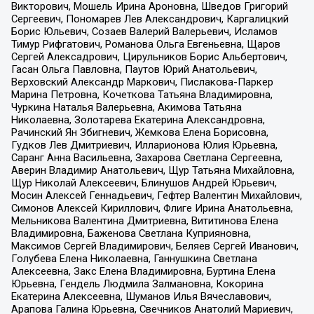
Викторович, Мошель Ирина Ароновна, Шведов Григорий
Сергеевич, Пономарев Лев Александрович, Каргалицкий
Борис Юльевич, Созаев Валерий Валерьевич, Исламов
Тимур Рифгатович, Романова Ольга Евгеньевна, Щаров
Сергей Алексадрович, Цирульников Борис Альбертович,
Гасан Ольга Павловна, Паутов Юрий Анатольевич,
Верховский Александр Маркович, Пислакова-Паркер
Марина Петровна, Кочеткова Татьяна Владимировна,
Чуркина Наталья Валерьевна, Акимова Татьяна
Николаевна, Золотарева Екатерина Александровна,
Рачинский Ян Збигневич, Жемкова Елена Борисовна,
Гудков Лев Дмитриевич, Илларионова Юлия Юрьевна,
Саранг Анна Васильевна, Захарова Светлана Сергеевна,
Аверин Владимир Анатольевич, Щур Татьяна Михайловна,
Щур Николай Алексеевич, Блинушов Андрей Юрьевич,
Мосин Алексей Геннадьевич, Гефтер Валентин Михайлович,
Симонов Алексей Кириллович, Флиге Ирина Анатольевна,
Мельникова Валентина Дмитриевна, Вититинова Елена
Владимировна, Баженова Светлана Куприяновна,
Максимов Сергей Владимирович, Беляев Сергей Иванович,
Голубева Елена Николаевна, Ганнушкина Светлана
Алексеевна, Закс Елена Владимировна, Буртина Елена
Юрьевна, Гендель Людмила Залмановна, Кокорина
Екатерина Алексеевна, Шуманов Илья Вячеславович,
Арапова Галина Юрьевна, Свечников Анатолий Мариевич,