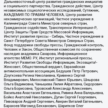
Дальневосточный центр развития гражданских инициатив
и социального партнерства, Гражданское действие, Центр
независимых социологических исследований, Сутяжник,
АКАДЕМИЯ ПО ПРАВАМ ЧЕЛОВЕКА, Центр развития
некоммерческих организаций, Частное учреждение в
Калининграде Совета Министров северных стран,
Гражданское содействие, Трансперенси Интернешнл-Р,
Центр Защиты Прав Средств Массовой Информации,
Институт развития прессы - Сибирь, Частное учреждение в
Санкт-Петербурге Совета Министров Северных Стран,
Фонд поддержки свободы прессы, Гражданский контроль,
Человек и Закон, Общественная комиссия по сохранению
наследия академика Сахарова, Информационное
агентство МЕМО. РУ, Институт региональной прессы,
Институт Развития Свободы Информации, Экозащита!-
Женсовет, Общественный вердикт, Евразийская
антимонопольная ассоциация, Бедушев Петр Петрович,
Дзугкоева Регина Николаевна, Кривенко Сергей
Владимирович, Милославский Павел Юрьевич, Шнырова
Ольга Вадимовна, Чанышева Лилия Айратовна, Сидорович
Ольга Борисовна, Туровский Александр Алексеевич,
Васильева Анастасия Евгеньевна, Ривина Анна Валерьевна,
Бойко Анатолий Николаевич, Дугин Сергей Георгиевич,
Пивоваров Андрей Сергеевич, Аверин Виталий Евгеньевич,
Барахоев Магомед Бекханович, Шарипков Олег