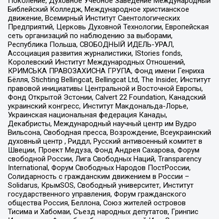
Поколение, Духовное Учебное Заведение Международный
Библейский Колледж, Международное христианское
движение, Всемирный Институт Саентологических
Предприятий, Церковь Духовной Технологии, Европейская
сеть организаций по наблюдению за выборами,
Республика Польша, СВОБОДНЫЙ ИДЕЛЬ-УРАЛ,
Ассоциация развития журналистики, IStories fonds,
Королевский Институт Международных Отношений,
КРИМСЬКА ПРАВОЗАХИСНА ГРУПА, Фонд имени Генриха
Бёлля, Stichting Bellingcat, Bellingcat Ltd, The Insider, Институт
правовой инициативы Центральной и Восточной Европы,
Фонд Открытой Эстонии, Calvert 22 Foundation, Канадский
украинский конгресс, Институт Макдональда-Лорье,
Украинская национальная федерация Канады,
Декабристы, Международный научный центр им Вудро
Вильсона, Свободная пресса, Возрождение, Всеукраинский
духовный центр , Риддл, Русский антивоенный комитет в
Швеции, Проект Медуза, Фонд Андрея Сахарова, Форум
свободной России, Лига Свободных Наций, Transparеncy
International, Форум Свободных Народов ПостРоссии,
Солидарность с гражданским движением в России –
Solidarus, КрымSOS, Свободный университет, Институт
государственного управления, Форум гражданского
общества Россия, Беллона, Союз жителей островов
Тисима и Хабомаи, Съезд народных депутатов, Гринпис