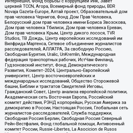
Интернешнл, Фонд борьбы с коррупцией Инк, Завет
церквей TCCN, Агора, Всемирный фонд природы, BDR
Novaja Gazeta-Europe, Алтай проект, Образовательный дом
прав человека Чернигов, Фонд Дом Прав Человека,
Белорусский дом прав человека имени Бориса Звозскова,
Дом прав человека Тбилиси, Дом прав человека Ереван,
Дом прав человека Крым, Центр дикого лосося, TVR
Studios, ТВ Дождь, Центр европейских исследований им
Вилфрида Мартенса, Сетевое объединение журналистов
расследователей, АЛЛАТРА, За свободную Россию,
Свободная Бурятия, Uralic, UnKremlin, Международная
федерация транспортных рабочих, ИстЧам Финланд,
Гудзоновский институт, Фонд Демократического
Развития, Комитет-2024, Центрально-Европейский
университет, Центр восточноевропейских и
международных исследований, Общество Сторожевой
башни, Библии и трактатов Свидетелей Иеговы,
Гражданский Совет, Центр анализа европейской политики,
Академическая сеть Восточная Европа, Российский
комитет действия, РЭНД корпорейшн, Русская Америка за
демократию в России, Настоящая Россия, Глобальная сеть
журналистов-расследователей, Служба поддержки,
Свободная Россия Берлин, Свободная Россия Северный
Рейн-Вестфалия, Фонд глобальной помощи, Антивоенный
комитет России, Russie-Libertes, La Asocicion de Rusos