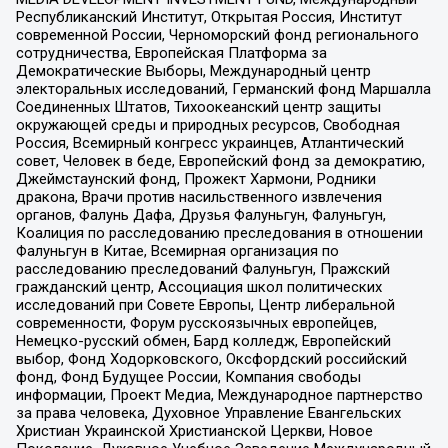
Республиканский Институт, Открытая Россия, Институт
современной России, Черноморский фонд регионального
сотрудничества, Европейская Платформа за
Демократические Выборы, Международный центр
электоральных исследований, Германский фонд Маршалла
Соединенных Штатов, Тихоокеанский центр защиты
окружающей среды и природных ресурсов, Свободная
Россия, Всемирный конгресс украинцев, Атлантический
совет, Человек в беде, Европейский фонд за демократию,
Джеймстаунский фонд, Прожект Хармони, Родники
дракона, Врачи против насильственного извлечения
органов, Фалунь Дафа, Друзья Фалуньгун, Фалуньгун,
Коалиция по расследованию преследования в отношении
Фалуньгун в Китае, Всемирная организация по
расследованию преследований Фалуньгун, Пражский
гражданский центр, Ассоциация школ политических
исследований при Совете Европы, Центр либеральной
современности, Форум русскоязычных европейцев,
Немецко-русский обмен, Бард колледж, Европейский
выбор, Фонд Ходорковского, Оксфордский российский
фонд, Фонд Будущее России, Компания свободы
информации, Проект Медиа, Международное партнерство
за права человека, Духовное Управление Евангельских
Христиан Украинской Христианской Церкви, Новое