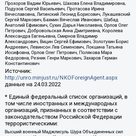
Прохоров Вадим Юрьевич, Шахова Елена Владимировна,
Подузов Сергей Васильевич, Протасова Ирина
Вячеславовна, Литинский Леонид Борисович, Лукашевский
Сергей Маркович, Бахмин Вячеслав Иванович, Шабад
Анатолий Ефимович, Сухих Дарья Николаевна, Орлов Олег
Петрович, Добровольская Анна Дмитриевна, Королева
Александра Евгеньевна, Смирнов Владимир
Александрович, Вицин Сергей Ефимович, Золотухин Борис
Андреевич, Левинсон Лев Семенович, Локшина Татьяна
Иосифовна, Орлов Олег Петрович, Полякова Мара
Федоровна, Резник Генри Маркович, Захаров Герман
Константинович
Источник:
http://unro.minjust.ru/NKOForeignAgent.aspx
данные на
24.03.2022
* Единый федеральный список организаций, в
том числе иностранных и международных
организаций, признанных в соответствии с
законодательством Российской Федерации
террористическими:
Высший военный Маджлисуль Шура Объединенных сил