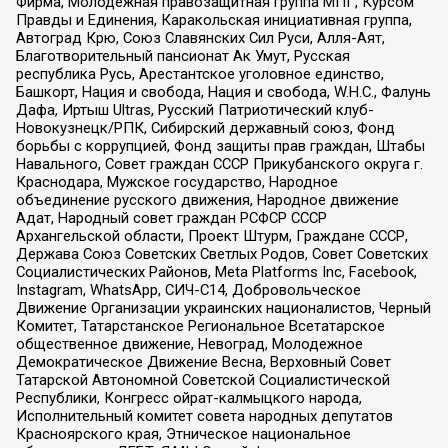
Фирма, Молодежная правозащитная группа МПГ, Курсом
Правды и Единения, Каракольская инициативная группа,
Автоград Крю, Союз Славянских Сил Руси, Алля-Аят,
Благотворительный пансионат Ак Умут, Русская
республика Русь, Арестантское уголовное единство,
Башкорт, Нация и свобода, Нация и свобода, W.H.С., Фалунь
Дафа, Иртыш Ultras, Русский Патриотический клуб-
Новокузнецк/РПК, Сибирский державный союз, Фонд
борьбы с коррупцией, Фонд защиты прав граждан, Штабы
Навального, Совет граждан СССР Прикубанского округа г.
Краснодара, Мужское государство, Народное
объединение русского движения, Народное движение
Адат, Народный совет граждан РСФСР СССР
Архангельской области, Проект Штурм, Граждане СССР,
Держава Союз Советских Светлых Родов, Совет Советских
Социалистических Районов, Meta Platforms Inc, Facebook,
Instagram, WhatsApp, СИЧ-С14, Добровольческое
Движение Организации украинских националистов, Черный
Комитет, Татарстанское Региональное Всетатарское
общественное движение, Невоград, Молодежное
Демократическое Движение Весна, Верховный Совет
Татарской Автономной Советской Социалистической
Республики, Конгресс ойрат-калмыцкого народа,
Исполнительный комитет совета народных депутатов
Красноярского края, Этническое национальное