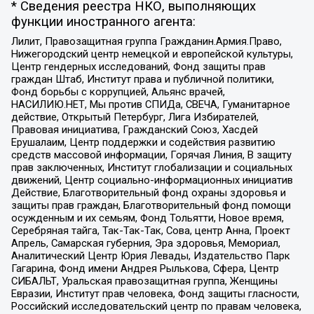
* Сведения реестра НКО, выполняющих
функции иностранного агента:
Лилит, Правозащитная группа Гражданин.Армия.Право,
Нижегородский центр немецкой и европейской культуры,
Центр гендерных исследований, Фонд защиты прав
граждан Штаб, Институт права и публичной политики,
Фонд борьбы с коррупцией, Альянс врачей,
НАСИЛИЮ.НЕТ, Мы против СПИДа, СВЕЧА, Гуманитарное
действие, Открытый Петербург, Лига Избирателей,
Правовая инициатива, Гражданский Союз, Хасдей
Ерушалаим, Центр поддержки и содействия развитию
средств массовой информации, Горячая Линия, В защиту
прав заключенных, Институт глобализации и социальных
движений, Центр социально-информационных инициатив
Действие, Благотворительный фонд охраны здоровья и
защиты прав граждан, Благотворительный фонд помощи
осужденным и их семьям, Фонд Тольятти, Новое время,
Серебряная тайга, Так-Так-Так, Сова, центр Анна, Проект
Апрель, Самарская губерния, Эра здоровья, Мемориал,
Аналитический Центр Юрия Левады, Издательство Парк
Гагарина, Фонд имени Андрея Рылькова, Сфера, Центр
СИБАЛЬТ, Уральская правозащитная группа, Женщины
Евразии, Институт прав человека, Фонд защиты гласности,
Российский исследовательский центр по правам человека,