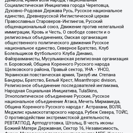
Социалистическая Инициатива города Череповца,
Духовно-Родовая Держава Русь, Русское национальное
единство, Древнерусской Инглистической церкви
Православных Староверов-Инглингов, Русский
общенациональный союз, Движение против нелегальной
иммиграции, Кровь и Честь, О свободе совести и о
религиозных объединениях, Омская организация
общественного политического движения Русское
национальное единство, Северное Братство, Клуб
Болельщиков Футбольного Клуба Динамо,
Файзрахманисты, Мусульманская религиозная организация
п. Боровский, Община Коренного Русского народа
Щелковского района, Правый сектор, УНА - УНСО,
Украинская повстанческая армия, Тризуб им. Степана
Бандеры, Братство, Белый Крест, Misanthropic division,
Религиозное объединение последователей инглиизма,
Народная Социальная Инициатива, TulaSkins,
Этнополитическое объединение Русские, Русское
национальное объединение Атака, Мечеть Мирмамеда,
Община Коренного Русского народа г. Астрахани, ВОЛЯ,
Меджлис крымскотатарского народа, Рубеж Севера, ТОЙС,
О противодействии экстремистской деятельности,
РЕВТАТПОД, Артподготовка, Штольц, В честь иконы
Божией Матери Державная, Сектор 16, Независимость,