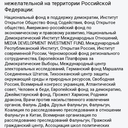
нежелательной на территории Российской
Федерации:
Национальный фонд в поддержку демократии, Институт
Открытое Общество Фонд Содействия, Фонд Открытое
общество, Американо-российский фонд по
экономическому и правовому развитию, Национальный
Демократический Институт Международных Отношений,
MEDIA DEVELOPMENT INVESTMENT FUND, Международный
Республиканский Институт, Открытая Россия, Институт
современной России, Черноморский фонд регионального
сотрудничества, Европейская Платформа за
Демократические Выборы, Международный центр
электоральных исследований, Германский фонд Маршалла
Соединенных Штатов, Тихоокеанский центр защиты
окружающей среды и природных ресурсов, Свободная
Россия, Всемирный конгресс украинцев, Атлантический
совет, Человек в беде, Европейский фонд за демократию,
Джеймстаунский фонд, Прожект Хармони, Родники
дракона, Врачи против насильственного извлечения
органов, Фалунь Дафа, Друзья Фалуньгун, Фалуньгун,
Коалиция по расследованию преследования в отношении
Фалуньгун в Китае, Всемирная организация по
расследованию преследований Фалуньгун, Пражский
гражданский центр, Ассоциация школ политических