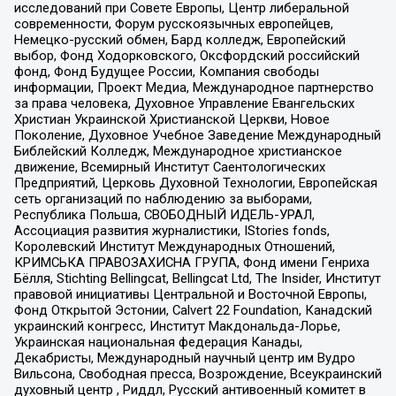
исследований при Совете Европы, Центр либеральной
современности, Форум русскоязычных европейцев,
Немецко-русский обмен, Бард колледж, Европейский
выбор, Фонд Ходорковского, Оксфордский российский
фонд, Фонд Будущее России, Компания свободы
информации, Проект Медиа, Международное партнерство
за права человека, Духовное Управление Евангельских
Христиан Украинской Христианской Церкви, Новое
Поколение, Духовное Учебное Заведение Международный
Библейский Колледж, Международное христианское
движение, Всемирный Институт Саентологических
Предприятий, Церковь Духовной Технологии, Европейская
сеть организаций по наблюдению за выборами,
Республика Польша, СВОБОДНЫЙ ИДЕЛЬ-УРАЛ,
Ассоциация развития журналистики, IStories fonds,
Королевский Институт Международных Отношений,
КРИМСЬКА ПРАВОЗАХИСНА ГРУПА, Фонд имени Генриха
Бёлля, Stichting Bellingcat, Bellingcat Ltd, The Insider, Институт
правовой инициативы Центральной и Восточной Европы,
Фонд Открытой Эстонии, Calvert 22 Foundation, Канадский
украинский конгресс, Институт Макдональда-Лорье,
Украинская национальная федерация Канады,
Декабристы, Международный научный центр им Вудро
Вильсона, Свободная пресса, Возрождение, Всеукраинский
духовный центр , Риддл, Русский антивоенный комитет в