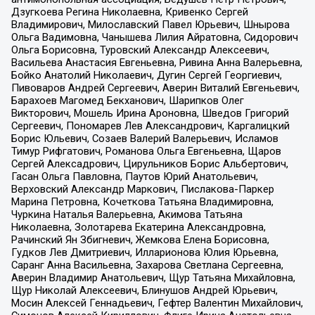
Дзугкоева Регина Николаевна, Кривенко Сергей
Владимирович, Милославский Павел Юрьевич, Шнырова
Ольга Вадимовна, Чанышева Лилия Айратовна, Сидорович
Ольга Борисовна, Туровский Александр Алексеевич,
Васильева Анастасия Евгеньевна, Ривина Анна Валерьевна,
Бойко Анатолий Николаевич, Дугин Сергей Георгиевич,
Пивоваров Андрей Сергеевич, Аверин Виталий Евгеньевич,
Барахоев Магомед Бекханович, Шарипков Олег
Викторович, Мошель Ирина Ароновна, Шведов Григорий
Сергеевич, Пономарев Лев Александрович, Каргалицкий
Борис Юльевич, Созаев Валерий Валерьевич, Исламов
Тимур Рифгатович, Романова Ольга Евгеньевна, Щаров
Сергей Алексадрович, Цирульников Борис Альбертович,
Гасан Ольга Павловна, Паутов Юрий Анатольевич,
Верховский Александр Маркович, Пислакова-Паркер
Марина Петровна, Кочеткова Татьяна Владимировна,
Чуркина Наталья Валерьевна, Акимова Татьяна
Николаевна, Золотарева Екатерина Александровна,
Рачинский Ян Збигневич, Жемкова Елена Борисовна,
Гудков Лев Дмитриевич, Илларионова Юлия Юрьевна,
Саранг Анна Васильевна, Захарова Светлана Сергеевна,
Аверин Владимир Анатольевич, Щур Татьяна Михайловна,
Щур Николай Алексеевич, Блинушов Андрей Юрьевич,
Мосин Алексей Геннадьевич, Гефтер Валентин Михайлович,