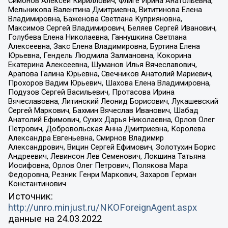
Симонов Алексей Кириллович, Флиге Ирина Анатольевна,
Мельникова Валентина Дмитриевна, Вититинова Елена
Владимировна, Баженова Светлана Куприяновна,
Максимов Сергей Владимирович, Беляев Сергей Иванович,
Голубева Елена Николаевна, Ганнушкина Светлана
Алексеевна, Закс Елена Владимировна, Буртина Елена
Юрьевна, Гендель Людмила Залмановна, Кокорина
Екатерина Алексеевна, Шуманов Илья Вячеславович,
Арапова Галина Юрьевна, Свечников Анатолий Мариевич,
Прохоров Вадим Юрьевич, Шахова Елена Владимировна,
Подузов Сергей Васильевич, Протасова Ирина
Вячеславовна, Литинский Леонид Борисович, Лукашевский
Сергей Маркович, Бахмин Вячеслав Иванович, Шабад
Анатолий Ефимович, Сухих Дарья Николаевна, Орлов Олег
Петрович, Добровольская Анна Дмитриевна, Королева
Александра Евгеньевна, Смирнов Владимир
Александрович, Вицин Сергей Ефимович, Золотухин Борис
Андреевич, Левинсон Лев Семенович, Локшина Татьяна
Иосифовна, Орлов Олег Петрович, Полякова Мара
Федоровна, Резник Генри Маркович, Захаров Герман
Константинович
Источник:
http://unro.minjust.ru/NKOForeignAgent.aspx
данные на
24.03.2022