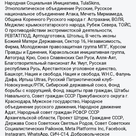
Народная Социальная Инициатива, TulaSkins,
Этнополитическое объединение Русские, Русское
национальное объединение Атака, Мечеть Мирмамеда,
Община Коренного Русского народа г. Астрахани, ВОЛЯ,
Меджлис крымскотатарского народа, Рубеж Севера, ТОЙС,
О противодействии экстремистской деятельности,
РЕВТАТПОД, Артподготовка, Штольц, В честь иконы
Божией Матери Державная, Сектор 16, Независимость,
Фирма, Молодежная правозащитная группа МПГ, Курсом
Правды и Единения, Каракольская инициативная группа,
Автоград Крю, Союз Славянских Сил Руси, Алля-Аят,
Благотворительный пансионат Ак Умут, Русская
республика Русь, Арестантское уголовное единство,
Башкорт, Нация и свобода, Нация и свобода, W.H.С., Фалунь
Дафа, Иртыш Ultras, Русский Патриотический клуб-
Новокузнецк/РПК, Сибирский державный союз, Фонд
борьбы с коррупцией, Фонд защиты прав граждан, Штабы
Навального, Совет граждан СССР Прикубанского округа г.
Краснодара, Мужское государство, Народное
объединение русского движения, Народное движение
Адат, Народный совет граждан РСФСР СССР
Архангельской области, Проект Штурм, Граждане СССР,
Держава Союз Советских Светлых Родов, Совет Советских
Социалистических Районов, Meta Platforms Inc, Facebook,
Instagram, WhatsApp, СИЧ-С14, Добровольческое