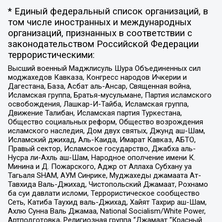
* Единый федеральный список организаций, в
том числе иностранных и международных
организаций, признанных в соответствии с
законодательством Российской Федерации
террористическими:
Высший военный Маджлисуль Шура Объединенных сил
моджахедов Кавказа, Конгресс народов Ичкерии и
Дагестана, База, Асбат аль-Ансар, Священная война,
Исламская группа, Братья-мусульмане, Партия исламского
освобождения, Лашкар-И-Тайба, Исламская группа,
Движение Талибан, Исламская партия Туркестана,
Общество социальных реформ, Общество возрождения
исламского наследия, Дом двух святых, Джунд аш-Шам,
Исламский джихад, Аль-Каида, Имарат Кавказ, АБТО,
Правый сектор, Исламское государство, Джабха аль-
Нусра ли-Ахль аш-Шам, Народное ополчение имени К.
Минина и Д. Пожарского, Аджр от Аллаха Субхану уа
Тагьаля SHAM, АУМ Синрике, Муджахеды джамаата Ат-
Тавхида Валь-Джихад, Чистопольский Джамаат, Рохнамо
ба суи давлати исломи, Террористическое сообщество
Сеть, Катиба Таухид валь-Джихад, Хайят Тахрир аш-Шам,
Ахлю Сунна Валь Джамаа, National Socialism/White Power,
Артподготовка, Религиозная группа “Джамаат “Красный