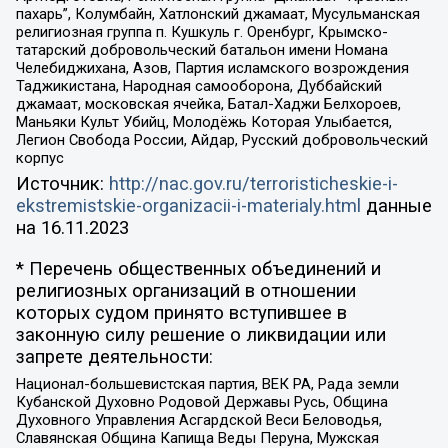
пахарь”, Колумбайн, Хатлонский джамаат, Мусульманская
религиозная группа п. Кушкуль г. Оренбург, Крымско-
татарский добровольческий батальон имени Номана
Челебиджихана, Азов, Партия исламского возрождения
Таджикистана, Народная самооборона, Дуббайский
джамаат, московская ячейка, Батал-Хаджи Белхороев,
Маньяки Культ Убийц, Молодёжь Которая Улыбается,
Легион Свобода России, Айдар, Русский добровольческий
корпус
Источник:
http://nac.gov.ru/terroristicheskie-i-
ekstremistskie-organizacii-i-materialy.html
данные
на
16.11.2023
* Перечень общественных объединений и
религиозных организаций в отношении
которых судом принято вступившее в
законную силу решение о ликвидации или
запрете деятельности:
Национал-большевистская партия, ВЕК РА, Рада земли
Кубанской Духовно Родовой Державы Русь, Община
Духовного Управления Асгардской Веси Беловодья,
Славянская Община Капища Веды Перуна, Мужская