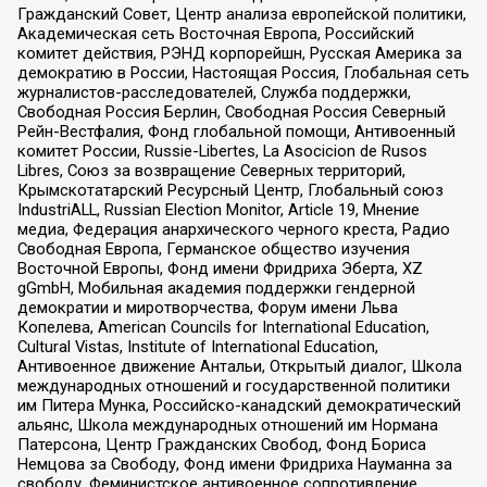
Гражданский Совет, Центр анализа европейской политики,
Академическая сеть Восточная Европа, Российский
комитет действия, РЭНД корпорейшн, Русская Америка за
демократию в России, Настоящая Россия, Глобальная сеть
журналистов-расследователей, Служба поддержки,
Свободная Россия Берлин, Свободная Россия Северный
Рейн-Вестфалия, Фонд глобальной помощи, Антивоенный
комитет России, Russie-Libertes, La Asocicion de Rusos
Libres, Союз за возвращение Северных территорий,
Крымскотатарский Ресурсный Центр, Глобальный союз
IndustriALL, Russian Election Monitor, Article 19, Мнение
медиа, Федерация анархического черного креста, Радио
Свободная Европа, Германское общество изучения
Восточной Европы, Фонд имени Фридриха Эберта, XZ
gGmbH, Мобильная академия поддержки гендерной
демократии и миротворчества, Форум имени Льва
Копелева, American Councils for International Education,
Cultural Vistas, Institute of International Education,
Антивоенное движение Антальи, Открытый диалог, Школа
международных отношений и государственной политики
им Питера Мунка, Российско-канадский демократический
альянс, Школа международных отношений им Нормана
Патерсона, Центр Гражданских Свобод, Фонд Бориса
Немцова за Свободу, Фонд имени Фридриха Науманна за
свободу, Феминистское антивоенное сопротивление,