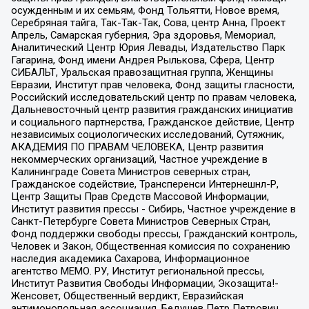
осужденным и их семьям, Фонд Тольятти, Новое время,
Серебряная тайга, Так-Так-Так, Сова, центр Анна, Проект
Апрель, Самарская губерния, Эра здоровья, Мемориал,
Аналитический Центр Юрия Левады, Издательство Парк
Гагарина, Фонд имени Андрея Рылькова, Сфера, Центр
СИБАЛЬТ, Уральская правозащитная группа, Женщины
Евразии, Институт прав человека, Фонд защиты гласности,
Российский исследовательский центр по правам человека,
Дальневосточный центр развития гражданских инициатив
и социального партнерства, Гражданское действие, Центр
независимых социологических исследований, Сутяжник,
АКАДЕМИЯ ПО ПРАВАМ ЧЕЛОВЕКА, Центр развития
некоммерческих организаций, Частное учреждение в
Калининграде Совета Министров северных стран,
Гражданское содействие, Трансперенси Интернешнл-Р,
Центр Защиты Прав Средств Массовой Информации,
Институт развития прессы - Сибирь, Частное учреждение в
Санкт-Петербурге Совета Министров Северных Стран,
Фонд поддержки свободы прессы, Гражданский контроль,
Человек и Закон, Общественная комиссия по сохранению
наследия академика Сахарова, Информационное
агентство МЕМО. РУ, Институт региональной прессы,
Институт Развития Свободы Информации, Экозащита!-
Женсовет, Общественный вердикт, Евразийская
антимонопольная ассоциация, Бедушев Петр Петрович,