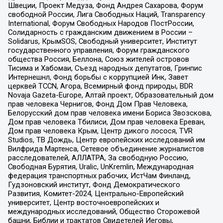
Швеции, Проект Медуза, Фонд Андрея Сахарова, Форум
свободной России, Лига Свободных Наций, Transparеncy
International, Форум Свободных Народов ПостРоссии,
Солидарность с гражданским движением в России –
Solidarus, КрымSOS, Свободный университет, Институт
государственного управления, Форум гражданского
общества Россия, Беллона, Союз жителей островов
Тисима и Хабомаи, Съезд народных депутатов, Гринпис
Интернешнл, Фонд борьбы с коррупцией Инк, Завет
церквей TCCN, Агора, Всемирный фонд природы, BDR
Novaja Gazeta-Europe, Алтай проект, Образовательный дом
прав человека Чернигов, Фонд Дом Прав Человека,
Белорусский дом прав человека имени Бориса Звозскова,
Дом прав человека Тбилиси, Дом прав человека Ереван,
Дом прав человека Крым, Центр дикого лосося, TVR
Studios, ТВ Дождь, Центр европейских исследований им
Вилфрида Мартенса, Сетевое объединение журналистов
расследователей, АЛЛАТРА, За свободную Россию,
Свободная Бурятия, Uralic, UnKremlin, Международная
федерация транспортных рабочих, ИстЧам Финланд,
Гудзоновский институт, Фонд Демократического
Развития, Комитет-2024, Центрально-Европейский
университет, Центр восточноевропейских и
международных исследований, Общество Сторожевой
башни, Библии и трактатов Свидетелей Иеговы,