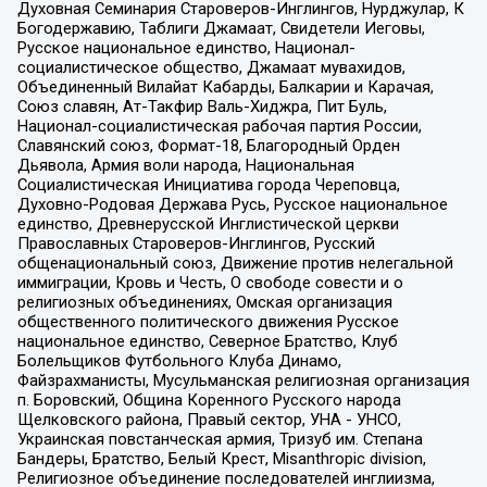
Духовная Семинария Староверов-Инглингов, Нурджулар, К
Богодержавию, Таблиги Джамаат, Свидетели Иеговы,
Русское национальное единство, Национал-
социалистическое общество, Джамаат мувахидов,
Объединенный Вилайат Кабарды, Балкарии и Карачая,
Союз славян, Ат-Такфир Валь-Хиджра, Пит Буль,
Национал-социалистическая рабочая партия России,
Славянский союз, Формат-18, Благородный Орден
Дьявола, Армия воли народа, Национальная
Социалистическая Инициатива города Череповца,
Духовно-Родовая Держава Русь, Русское национальное
единство, Древнерусской Инглистической церкви
Православных Староверов-Инглингов, Русский
общенациональный союз, Движение против нелегальной
иммиграции, Кровь и Честь, О свободе совести и о
религиозных объединениях, Омская организация
общественного политического движения Русское
национальное единство, Северное Братство, Клуб
Болельщиков Футбольного Клуба Динамо,
Файзрахманисты, Мусульманская религиозная организация
п. Боровский, Община Коренного Русского народа
Щелковского района, Правый сектор, УНА - УНСО,
Украинская повстанческая армия, Тризуб им. Степана
Бандеры, Братство, Белый Крест, Misanthropic division,
Религиозное объединение последователей инглиизма,