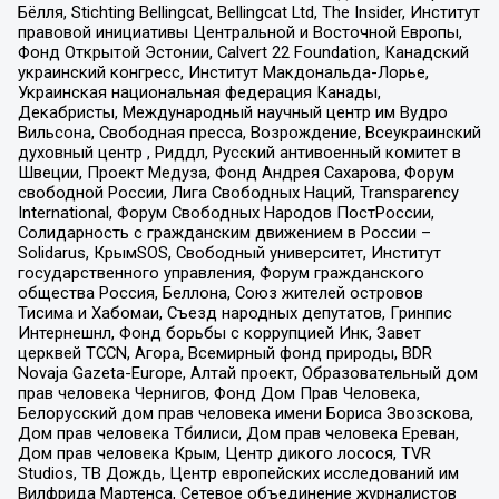
Бёлля, Stichting Bellingcat, Bellingcat Ltd, The Insider, Институт
правовой инициативы Центральной и Восточной Европы,
Фонд Открытой Эстонии, Calvert 22 Foundation, Канадский
украинский конгресс, Институт Макдональда-Лорье,
Украинская национальная федерация Канады,
Декабристы, Международный научный центр им Вудро
Вильсона, Свободная пресса, Возрождение, Всеукраинский
духовный центр , Риддл, Русский антивоенный комитет в
Швеции, Проект Медуза, Фонд Андрея Сахарова, Форум
свободной России, Лига Свободных Наций, Transparеncy
International, Форум Свободных Народов ПостРоссии,
Солидарность с гражданским движением в России –
Solidarus, КрымSOS, Свободный университет, Институт
государственного управления, Форум гражданского
общества Россия, Беллона, Союз жителей островов
Тисима и Хабомаи, Съезд народных депутатов, Гринпис
Интернешнл, Фонд борьбы с коррупцией Инк, Завет
церквей TCCN, Агора, Всемирный фонд природы, BDR
Novaja Gazeta-Europe, Алтай проект, Образовательный дом
прав человека Чернигов, Фонд Дом Прав Человека,
Белорусский дом прав человека имени Бориса Звозскова,
Дом прав человека Тбилиси, Дом прав человека Ереван,
Дом прав человека Крым, Центр дикого лосося, TVR
Studios, ТВ Дождь, Центр европейских исследований им
Вилфрида Мартенса, Сетевое объединение журналистов