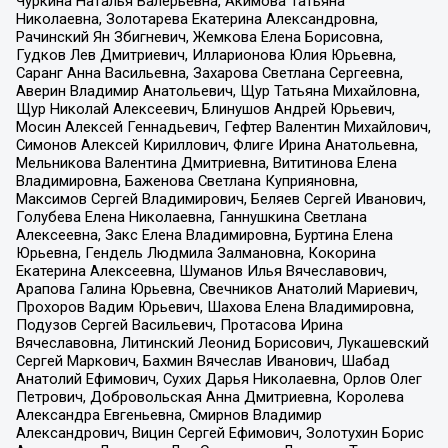
Чуркина Наталья Валерьевна, Акимова Татьяна
Николаевна, Золотарева Екатерина Александровна,
Рачинский Ян Збигневич, Жемкова Елена Борисовна,
Гудков Лев Дмитриевич, Илларионова Юлия Юрьевна,
Саранг Анна Васильевна, Захарова Светлана Сергеевна,
Аверин Владимир Анатольевич, Щур Татьяна Михайловна,
Щур Николай Алексеевич, Блинушов Андрей Юрьевич,
Мосин Алексей Геннадьевич, Гефтер Валентин Михайлович,
Симонов Алексей Кириллович, Флиге Ирина Анатольевна,
Мельникова Валентина Дмитриевна, Вититинова Елена
Владимировна, Баженова Светлана Куприяновна,
Максимов Сергей Владимирович, Беляев Сергей Иванович,
Голубева Елена Николаевна, Ганнушкина Светлана
Алексеевна, Закс Елена Владимировна, Буртина Елена
Юрьевна, Гендель Людмила Залмановна, Кокорина
Екатерина Алексеевна, Шуманов Илья Вячеславович,
Арапова Галина Юрьевна, Свечников Анатолий Мариевич,
Прохоров Вадим Юрьевич, Шахова Елена Владимировна,
Подузов Сергей Васильевич, Протасова Ирина
Вячеславовна, Литинский Леонид Борисович, Лукашевский
Сергей Маркович, Бахмин Вячеслав Иванович, Шабад
Анатолий Ефимович, Сухих Дарья Николаевна, Орлов Олег
Петрович, Добровольская Анна Дмитриевна, Королева
Александра Евгеньевна, Смирнов Владимир
Александрович, Вицин Сергей Ефимович, Золотухин Борис