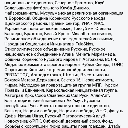
национальное единство, Северное Братство, Клуб
Болельщиков Футбольного Клуба Динамо,
Файзрахманисты, Мусульманская религиозная организация
п. Боровский, Община Коренного Русского народа
Щелковского района, Правый сектор, УНА - УНСО,
Украинская повстанческая армия, Тризуб им. Степана
Бандеры, Братство, Белый Крест, Misanthropic division,
Религиозное объединение последователей инглиизма,
Народная Социальная Инициатива, TulaSkins,
Этнополитическое объединение Русские, Русское
национальное объединение Атака, Мечеть Мирмамеда,
Община Коренного Русского народа г. Астрахани, ВОЛЯ,
Меджлис крымскотатарского народа, Рубеж Севера, ТОЙС,
О противодействии экстремистской деятельности,
РЕВТАТПОД, Артподготовка, Штольц, В честь иконы
Божией Матери Державная, Сектор 16, Независимость,
Фирма, Молодежная правозащитная группа МПГ, Курсом
Правды и Единения, Каракольская инициативная группа,
Автоград Крю, Союз Славянских Сил Руси, Алля-Аят,
Благотворительный пансионат Ак Умут, Русская
республика Русь, Арестантское уголовное единство,
Башкорт, Нация и свобода, Нация и свобода, W.H.С., Фалунь
Дафа, Иртыш Ultras, Русский Патриотический клуб-
Новокузнецк/РПК, Сибирский державный союз, Фонд
борьбы с коррупцией, Фонд защиты прав граждан, Штабы