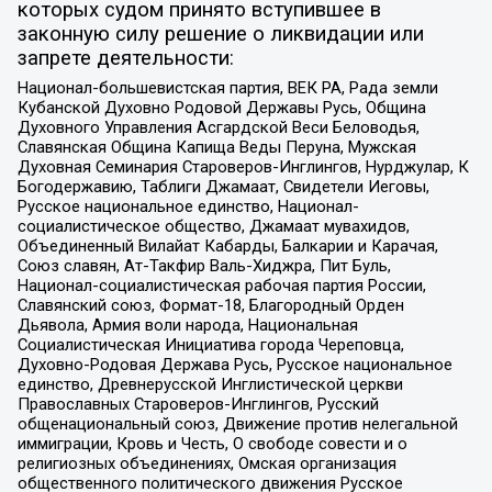
которых судом принято вступившее в
законную силу решение о ликвидации или
запрете деятельности:
Национал-большевистская партия, ВЕК РА, Рада земли
Кубанской Духовно Родовой Державы Русь, Община
Духовного Управления Асгардской Веси Беловодья,
Славянская Община Капища Веды Перуна, Мужская
Духовная Семинария Староверов-Инглингов, Нурджулар, К
Богодержавию, Таблиги Джамаат, Свидетели Иеговы,
Русское национальное единство, Национал-
социалистическое общество, Джамаат мувахидов,
Объединенный Вилайат Кабарды, Балкарии и Карачая,
Союз славян, Ат-Такфир Валь-Хиджра, Пит Буль,
Национал-социалистическая рабочая партия России,
Славянский союз, Формат-18, Благородный Орден
Дьявола, Армия воли народа, Национальная
Социалистическая Инициатива города Череповца,
Духовно-Родовая Держава Русь, Русское национальное
единство, Древнерусской Инглистической церкви
Православных Староверов-Инглингов, Русский
общенациональный союз, Движение против нелегальной
иммиграции, Кровь и Честь, О свободе совести и о
религиозных объединениях, Омская организация
общественного политического движения Русское