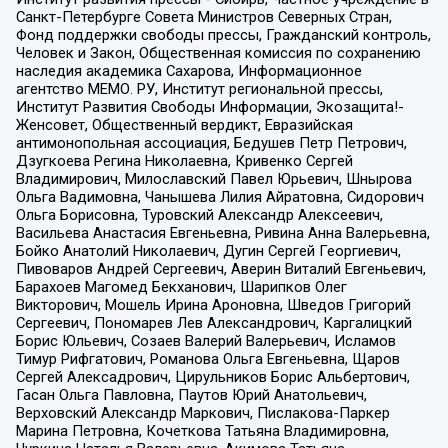
Санкт-Петербурге Совета Министров Северных Стран,
Фонд поддержки свободы прессы, Гражданский контроль,
Человек и Закон, Общественная комиссия по сохранению
наследия академика Сахарова, Информационное
агентство МЕМО. РУ, Институт региональной прессы,
Институт Развития Свободы Информации, Экозащита!-
Женсовет, Общественный вердикт, Евразийская
антимонопольная ассоциация, Бедушев Петр Петрович,
Дзугкоева Регина Николаевна, Кривенко Сергей
Владимирович, Милославский Павел Юрьевич, Шнырова
Ольга Вадимовна, Чанышева Лилия Айратовна, Сидорович
Ольга Борисовна, Туровский Александр Алексеевич,
Васильева Анастасия Евгеньевна, Ривина Анна Валерьевна,
Бойко Анатолий Николаевич, Дугин Сергей Георгиевич,
Пивоваров Андрей Сергеевич, Аверин Виталий Евгеньевич,
Барахоев Магомед Бекханович, Шарипков Олег
Викторович, Мошель Ирина Ароновна, Шведов Григорий
Сергеевич, Пономарев Лев Александрович, Каргалицкий
Борис Юльевич, Созаев Валерий Валерьевич, Исламов
Тимур Рифгатович, Романова Ольга Евгеньевна, Щаров
Сергей Алексадрович, Цирульников Борис Альбертович,
Гасан Ольга Павловна, Паутов Юрий Анатольевич,
Верховский Александр Маркович, Пислакова-Паркер
Марина Петровна, Кочеткова Татьяна Владимировна,