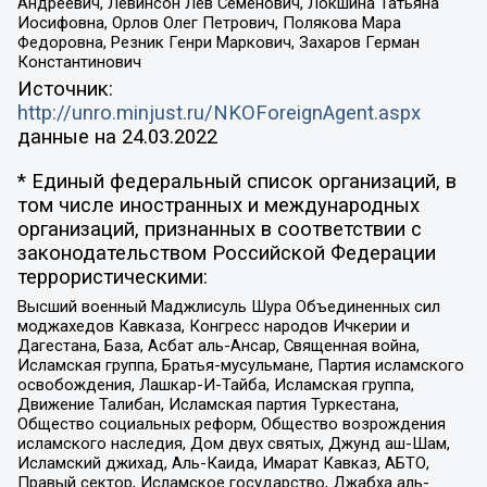
Андреевич, Левинсон Лев Семенович, Локшина Татьяна
Иосифовна, Орлов Олег Петрович, Полякова Мара
Федоровна, Резник Генри Маркович, Захаров Герман
Константинович
Источник:
http://unro.minjust.ru/NKOForeignAgent.aspx
данные на
24.03.2022
* Единый федеральный список организаций, в
том числе иностранных и международных
организаций, признанных в соответствии с
законодательством Российской Федерации
террористическими:
Высший военный Маджлисуль Шура Объединенных сил
моджахедов Кавказа, Конгресс народов Ичкерии и
Дагестана, База, Асбат аль-Ансар, Священная война,
Исламская группа, Братья-мусульмане, Партия исламского
освобождения, Лашкар-И-Тайба, Исламская группа,
Движение Талибан, Исламская партия Туркестана,
Общество социальных реформ, Общество возрождения
исламского наследия, Дом двух святых, Джунд аш-Шам,
Исламский джихад, Аль-Каида, Имарат Кавказ, АБТО,
Правый сектор, Исламское государство, Джабха аль-