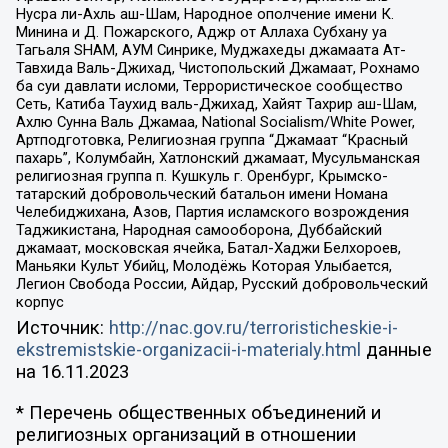
Нусра ли-Ахль аш-Шам, Народное ополчение имени К.
Минина и Д. Пожарского, Аджр от Аллаха Субхану уа
Тагьаля SHAM, АУМ Синрике, Муджахеды джамаата Ат-
Тавхида Валь-Джихад, Чистопольский Джамаат, Рохнамо
ба суи давлати исломи, Террористическое сообщество
Сеть, Катиба Таухид валь-Джихад, Хайят Тахрир аш-Шам,
Ахлю Сунна Валь Джамаа, National Socialism/White Power,
Артподготовка, Религиозная группа “Джамаат “Красный
пахарь”, Колумбайн, Хатлонский джамаат, Мусульманская
религиозная группа п. Кушкуль г. Оренбург, Крымско-
татарский добровольческий батальон имени Номана
Челебиджихана, Азов, Партия исламского возрождения
Таджикистана, Народная самооборона, Дуббайский
джамаат, московская ячейка, Батал-Хаджи Белхороев,
Маньяки Культ Убийц, Молодёжь Которая Улыбается,
Легион Свобода России, Айдар, Русский добровольческий
корпус
Источник:
http://nac.gov.ru/terroristicheskie-i-
ekstremistskie-organizacii-i-materialy.html
данные
на
16.11.2023
* Перечень общественных объединений и
религиозных организаций в отношении