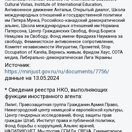
Cultural Vistas, Institute of International Education,
Антивоенное движение Антальи, Открытый диалог, Школа
международных отношений и государственной политики
им Питера Мунка, Российско-канадский демократический
альянс, Школа международных отношений им Нормана
Патерсона, Центр Гражданских Свобод, Фонд Бориса
Немцова за Свободу, Фонд имени Фридриха Науманна за
свободу, Феминистское антивоенное сопротивление,
Комитет независимости Ингушетии, Прометей, Stop
Occupation of Karelia, Вернись живым, Фридом Хаус, СОТА
медиа, Либерально-демократическая Лига Украины
Источник:
https://minjust.gov.ru/ru/documents/7756/
данные на
13.05.2024
* Сведения реестра НКО, выполняющих
функции иностранного агента:
Лилит, Правозащитная группа Гражданин.Армия.Право,
Нижегородский центр немецкой и европейской культуры,
Центр гендерных исследований, Фонд защиты прав
граждан Штаб, Институт права и публичной политики,
Фонд борьбы с коррупцией, Альянс врачей,
НАСИЛИЮ.НЕТ, Мы против СПИДа, СВЕЧА, Гуманитарное