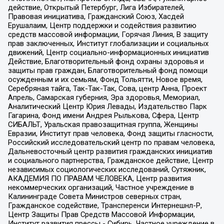
действие, Открытый Петербург, Лига Избирателей,
Правовая инициатива, Гражданский Союз, Хасдей
Ерушалаим, Центр поддержки и содействия развитию
средств массовой информации, Горячая Линия, В защиту
прав заключенных, Институт глобализации и социальных
движений, Центр социально-информационных инициатив
Действие, Благотворительный фонд охраны здоровья и
защиты прав граждан, Благотворительный фонд помощи
осужденным и их семьям, Фонд Тольятти, Новое время,
Серебряная тайга, Так-Так-Так, Сова, центр Анна, Проект
Апрель, Самарская губерния, Эра здоровья, Мемориал,
Аналитический Центр Юрия Левады, Издательство Парк
Гагарина, Фонд имени Андрея Рылькова, Сфера, Центр
СИБАЛЬТ, Уральская правозащитная группа, Женщины
Евразии, Институт прав человека, Фонд защиты гласности,
Российский исследовательский центр по правам человека,
Дальневосточный центр развития гражданских инициатив
и социального партнерства, Гражданское действие, Центр
независимых социологических исследований, Сутяжник,
АКАДЕМИЯ ПО ПРАВАМ ЧЕЛОВЕКА, Центр развития
некоммерческих организаций, Частное учреждение в
Калининграде Совета Министров северных стран,
Гражданское содействие, Трансперенси Интернешнл-Р,
Центр Защиты Прав Средств Массовой Информации,
Институт развития прессы - Сибирь, Частное учреждение в