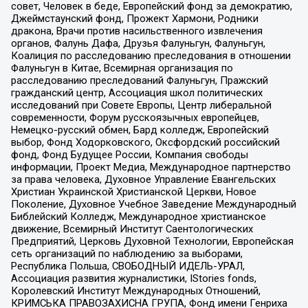
совет, Человек в беде, Европейский фонд за демократию,
Джеймстаунский фонд, Прожект Хармони, Родники
дракона, Врачи против насильственного извлечения
органов, Фалунь Дафа, Друзья Фалуньгун, Фалуньгун,
Коалиция по расследованию преследования в отношении
Фалуньгун в Китае, Всемирная организация по
расследованию преследований Фалуньгун, Пражский
гражданский центр, Ассоциация школ политических
исследований при Совете Европы, Центр либеральной
современности, Форум русскоязычных европейцев,
Немецко-русский обмен, Бард колледж, Европейский
выбор, Фонд Ходорковского, Оксфордский российский
фонд, Фонд Будущее России, Компания свободы
информации, Проект Медиа, Международное партнерство
за права человека, Духовное Управление Евангельских
Христиан Украинской Христианской Церкви, Новое
Поколение, Духовное Учебное Заведение Международный
Библейский Колледж, Международное христианское
движение, Всемирный Институт Саентологических
Предприятий, Церковь Духовной Технологии, Европейская
сеть организаций по наблюдению за выборами,
Республика Польша, СВОБОДНЫЙ ИДЕЛЬ-УРАЛ,
Ассоциация развития журналистики, IStories fonds,
Королевский Институт Международных Отношений,
КРИМСЬКА ПРАВОЗАХИСНА ГРУПА, Фонд имени Генриха