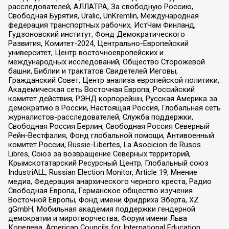
расследователей, АЛЛАТРА, За свободную Россию,
Свободная Бурятия, Uralic, UnKremlin, Международная
федерация транспортных рабочих, ИстЧам Финланд,
Гудзоновский институт, Фонд Демократического
Развития, Комитет-2024, Центрально-Европейский
университет, Центр восточноевропейских и
международных исследований, Общество Сторожевой
башни, Библии и трактатов Свидетелей Иеговы,
Гражданский Совет, Центр анализа европейской политики,
Академическая сеть Восточная Европа, Российский
комитет действия, РЭНД корпорейшн, Русская Америка за
демократию в России, Настоящая Россия, Глобальная сеть
журналистов-расследователей, Служба поддержки,
Свободная Россия Берлин, Свободная Россия Северный
Рейн-Вестфалия, Фонд глобальной помощи, Антивоенный
комитет России, Russie-Libertes, La Asocicion de Rusos
Libres, Союз за возвращение Северных территорий,
Крымскотатарский Ресурсный Центр, Глобальный союз
IndustriALL, Russian Election Monitor, Article 19, Мнение
медиа, Федерация анархического черного креста, Радио
Свободная Европа, Германское общество изучения
Восточной Европы, Фонд имени Фридриха Эберта, XZ
gGmbH, Мобильная академия поддержки гендерной
демократии и миротворчества, Форум имени Льва
Копелева, American Councils for International Education,