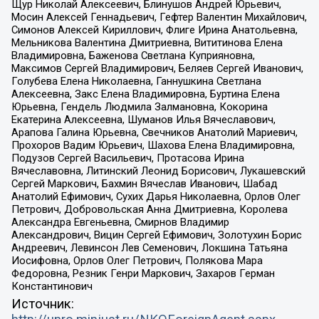
Щур Николай Алексеевич, Блинушов Андрей Юрьевич,
Мосин Алексей Геннадьевич, Гефтер Валентин Михайлович,
Симонов Алексей Кириллович, Флиге Ирина Анатольевна,
Мельникова Валентина Дмитриевна, Вититинова Елена
Владимировна, Баженова Светлана Куприяновна,
Максимов Сергей Владимирович, Беляев Сергей Иванович,
Голубева Елена Николаевна, Ганнушкина Светлана
Алексеевна, Закс Елена Владимировна, Буртина Елена
Юрьевна, Гендель Людмила Залмановна, Кокорина
Екатерина Алексеевна, Шуманов Илья Вячеславович,
Арапова Галина Юрьевна, Свечников Анатолий Мариевич,
Прохоров Вадим Юрьевич, Шахова Елена Владимировна,
Подузов Сергей Васильевич, Протасова Ирина
Вячеславовна, Литинский Леонид Борисович, Лукашевский
Сергей Маркович, Бахмин Вячеслав Иванович, Шабад
Анатолий Ефимович, Сухих Дарья Николаевна, Орлов Олег
Петрович, Добровольская Анна Дмитриевна, Королева
Александра Евгеньевна, Смирнов Владимир
Александрович, Вицин Сергей Ефимович, Золотухин Борис
Андреевич, Левинсон Лев Семенович, Локшина Татьяна
Иосифовна, Орлов Олег Петрович, Полякова Мара
Федоровна, Резник Генри Маркович, Захаров Герман
Константинович
Источник: