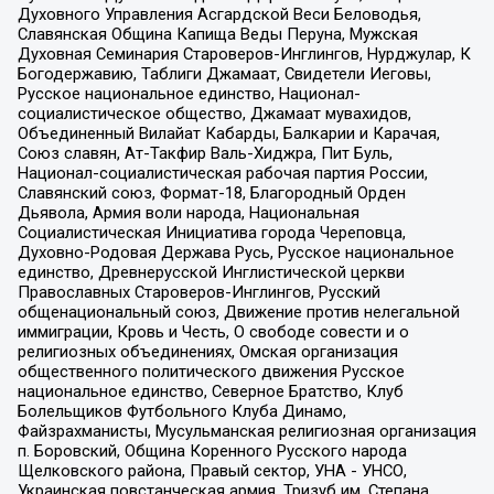
Духовного Управления Асгардской Веси Беловодья,
Славянская Община Капища Веды Перуна, Мужская
Духовная Семинария Староверов-Инглингов, Нурджулар, К
Богодержавию, Таблиги Джамаат, Свидетели Иеговы,
Русское национальное единство, Национал-
социалистическое общество, Джамаат мувахидов,
Объединенный Вилайат Кабарды, Балкарии и Карачая,
Союз славян, Ат-Такфир Валь-Хиджра, Пит Буль,
Национал-социалистическая рабочая партия России,
Славянский союз, Формат-18, Благородный Орден
Дьявола, Армия воли народа, Национальная
Социалистическая Инициатива города Череповца,
Духовно-Родовая Держава Русь, Русское национальное
единство, Древнерусской Инглистической церкви
Православных Староверов-Инглингов, Русский
общенациональный союз, Движение против нелегальной
иммиграции, Кровь и Честь, О свободе совести и о
религиозных объединениях, Омская организация
общественного политического движения Русское
национальное единство, Северное Братство, Клуб
Болельщиков Футбольного Клуба Динамо,
Файзрахманисты, Мусульманская религиозная организация
п. Боровский, Община Коренного Русского народа
Щелковского района, Правый сектор, УНА - УНСО,
Украинская повстанческая армия, Тризуб им. Степана