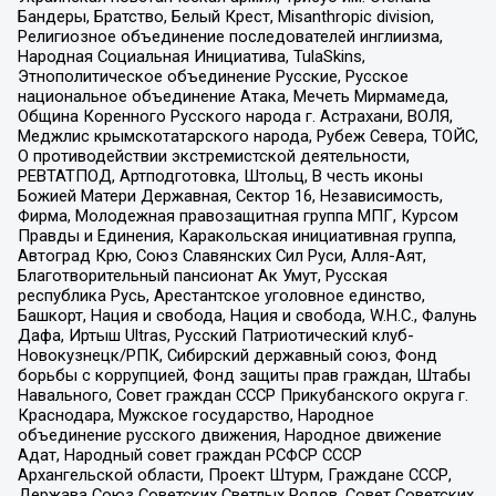
Бандеры, Братство, Белый Крест, Misanthropic division,
Религиозное объединение последователей инглиизма,
Народная Социальная Инициатива, TulaSkins,
Этнополитическое объединение Русские, Русское
национальное объединение Атака, Мечеть Мирмамеда,
Община Коренного Русского народа г. Астрахани, ВОЛЯ,
Меджлис крымскотатарского народа, Рубеж Севера, ТОЙС,
О противодействии экстремистской деятельности,
РЕВТАТПОД, Артподготовка, Штольц, В честь иконы
Божией Матери Державная, Сектор 16, Независимость,
Фирма, Молодежная правозащитная группа МПГ, Курсом
Правды и Единения, Каракольская инициативная группа,
Автоград Крю, Союз Славянских Сил Руси, Алля-Аят,
Благотворительный пансионат Ак Умут, Русская
республика Русь, Арестантское уголовное единство,
Башкорт, Нация и свобода, Нация и свобода, W.H.С., Фалунь
Дафа, Иртыш Ultras, Русский Патриотический клуб-
Новокузнецк/РПК, Сибирский державный союз, Фонд
борьбы с коррупцией, Фонд защиты прав граждан, Штабы
Навального, Совет граждан СССР Прикубанского округа г.
Краснодара, Мужское государство, Народное
объединение русского движения, Народное движение
Адат, Народный совет граждан РСФСР СССР
Архангельской области, Проект Штурм, Граждане СССР,
Держава Союз Советских Светлых Родов, Совет Советских