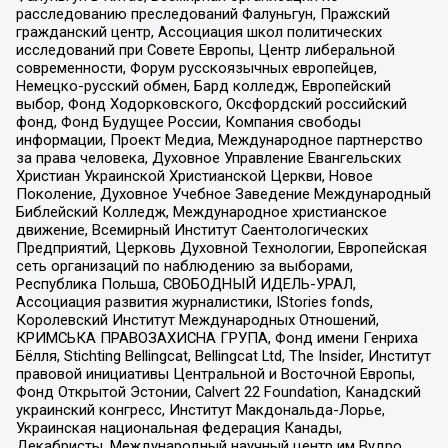
расследованию преследований Фалуньгун, Пражский
гражданский центр, Ассоциация школ политических
исследований при Совете Европы, Центр либеральной
современности, Форум русскоязычных европейцев,
Немецко-русский обмен, Бард колледж, Европейский
выбор, Фонд Ходорковского, Оксфордский российский
фонд, Фонд Будущее России, Компания свободы
информации, Проект Медиа, Международное партнерство
за права человека, Духовное Управление Евангельских
Христиан Украинской Христианской Церкви, Новое
Поколение, Духовное Учебное Заведение Международный
Библейский Колледж, Международное христианское
движение, Всемирный Институт Саентологических
Предприятий, Церковь Духовной Технологии, Европейская
сеть организаций по наблюдению за выборами,
Республика Польша, СВОБОДНЫЙ ИДЕЛЬ-УРАЛ,
Ассоциация развития журналистики, IStories fonds,
Королевский Институт Международных Отношений,
КРИМСЬКА ПРАВОЗАХИСНА ГРУПА, Фонд имени Генриха
Бёлля, Stichting Bellingcat, Bellingcat Ltd, The Insider, Институт
правовой инициативы Центральной и Восточной Европы,
Фонд Открытой Эстонии, Calvert 22 Foundation, Канадский
украинский конгресс, Институт Макдональда-Лорье,
Украинская национальная федерация Канады,
Декабристы, Международный научный центр им Вудро