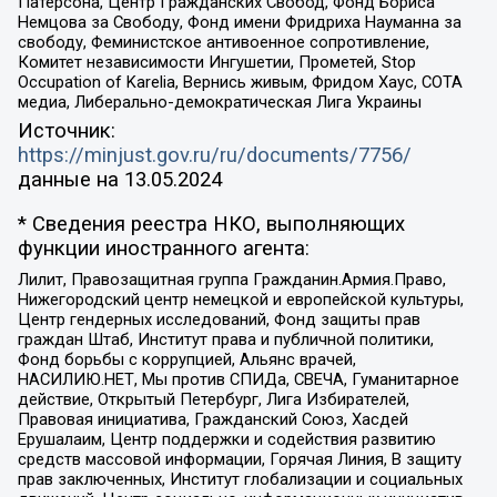
Патерсона, Центр Гражданских Свобод, Фонд Бориса
Немцова за Свободу, Фонд имени Фридриха Науманна за
свободу, Феминистское антивоенное сопротивление,
Комитет независимости Ингушетии, Прометей, Stop
Occupation of Karelia, Вернись живым, Фридом Хаус, СОТА
медиа, Либерально-демократическая Лига Украины
Источник:
https://minjust.gov.ru/ru/documents/7756/
данные на
13.05.2024
* Сведения реестра НКО, выполняющих
функции иностранного агента:
Лилит, Правозащитная группа Гражданин.Армия.Право,
Нижегородский центр немецкой и европейской культуры,
Центр гендерных исследований, Фонд защиты прав
граждан Штаб, Институт права и публичной политики,
Фонд борьбы с коррупцией, Альянс врачей,
НАСИЛИЮ.НЕТ, Мы против СПИДа, СВЕЧА, Гуманитарное
действие, Открытый Петербург, Лига Избирателей,
Правовая инициатива, Гражданский Союз, Хасдей
Ерушалаим, Центр поддержки и содействия развитию
средств массовой информации, Горячая Линия, В защиту
прав заключенных, Институт глобализации и социальных