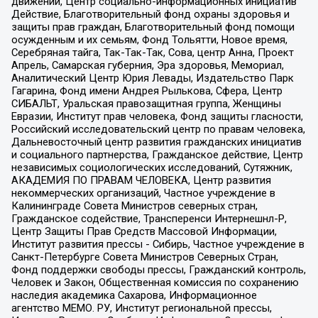
движений, Центр социально-информационных инициатив
Действие, Благотворительный фонд охраны здоровья и
защиты прав граждан, Благотворительный фонд помощи
осужденным и их семьям, Фонд Тольятти, Новое время,
Серебряная тайга, Так-Так-Так, Сова, центр Анна, Проект
Апрель, Самарская губерния, Эра здоровья, Мемориал,
Аналитический Центр Юрия Левады, Издательство Парк
Гагарина, Фонд имени Андрея Рылькова, Сфера, Центр
СИБАЛЬТ, Уральская правозащитная группа, Женщины
Евразии, Институт прав человека, Фонд защиты гласности,
Российский исследовательский центр по правам человека,
Дальневосточный центр развития гражданских инициатив
и социального партнерства, Гражданское действие, Центр
независимых социологических исследований, Сутяжник,
АКАДЕМИЯ ПО ПРАВАМ ЧЕЛОВЕКА, Центр развития
некоммерческих организаций, Частное учреждение в
Калининграде Совета Министров северных стран,
Гражданское содействие, Трансперенси Интернешнл-Р,
Центр Защиты Прав Средств Массовой Информации,
Институт развития прессы - Сибирь, Частное учреждение в
Санкт-Петербурге Совета Министров Северных Стран,
Фонд поддержки свободы прессы, Гражданский контроль,
Человек и Закон, Общественная комиссия по сохранению
наследия академика Сахарова, Информационное
агентство МЕМО. РУ, Институт региональной прессы,