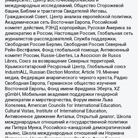
университет, Центр восточноевропейских и
международных исследований, Общество Сторожевой
башни, Библии и трактатов Свидетелей Иеговы,
Гражданский Совет, Центр анализа европейской политики,
Академическая сеть Восточная Европа, Российский
комитет действия, РЭНД корпорейшн, Русская Америка за
демократию в России, Настоящая Россия, Глобальная сеть
журналистов-расследователей, Служба поддержки,
Свободная Россия Берлин, Свободная Россия Северный
Рейн-Вестфалия, Фонд глобальной помощи, Антивоенный
комитет России, Russie-Libertes, La Asocicion de Rusos
Libres, Союз за возвращение Северных территорий,
Крымскотатарский Ресурсный Центр, Глобальный союз
IndustriALL, Russian Election Monitor, Article 19, Мнение
медиа, Федерация анархического черного креста, Радио
Свободная Европа, Германское общество изучения
Восточной Европы, Фонд имени Фридриха Эберта, XZ
gGmbH, Мобильная академия поддержки гендерной
демократии и миротворчества, Форум имени Льва
Копелева, American Councils for International Education,
Cultural Vistas, Institute of International Education,
Антивоенное движение Антальи, Открытый диалог, Школа
международных отношений и государственной политики
им Питера Мунка, Российско-канадский демократический
альянс, Школа международных отношений им Нормана