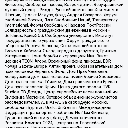
Вильсона, Свободная пресса, Возрождение, Всеукраинский
духовный центр , Риддл, Русский антивоенный комитет в
Швеции, Проект Медуза, Фонд Андрея Сахарова, Форум
свободной России, Лига Свободных Наций, Transparеncy
International, Форум Свободных Народов ПостРоссии,
Солидарность с гражданским движением в России –
Solidarus, КрымSOS, Свободный университет, Институт
государственного управления, Форум гражданского
общества Россия, Беллона, Союз жителей островов
Тисима и Хабомаи, Съезд народных депутатов, Гринпис
Интернешнл, Фонд борьбы с коррупцией Инк, Завет
церквей TCCN, Агора, Всемирный фонд природы, BDR
Novaja Gazeta-Europe, Алтай проект, Образовательный дом
прав человека Чернигов, Фонд Дом Прав Человека,
Белорусский дом прав человека имени Бориса Звозскова,
Дом прав человека Тбилиси, Дом прав человека Ереван,
Дом прав человека Крым, Центр дикого лосося, TVR
Studios, ТВ Дождь, Центр европейских исследований им
Вилфрида Мартенса, Сетевое объединение журналистов
расследователей, АЛЛАТРА, За свободную Россию,
Свободная Бурятия, Uralic, UnKremlin, Международная
федерация транспортных рабочих, ИстЧам Финланд,
Гудзоновский институт, Фонд Демократического
Развития, Комитет-2024, Центрально-Европейский