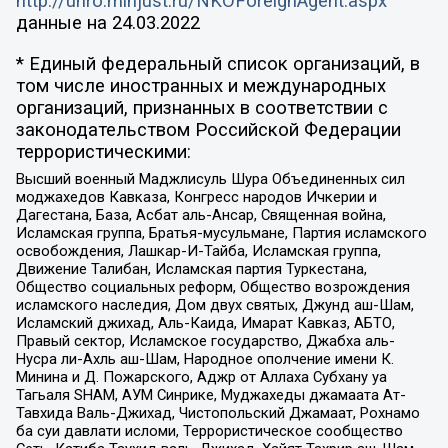
http://unro.minjust.ru/NKOForeignAgent.aspx
данные на
24.03.2022
* Единый федеральный список организаций, в
том числе иностранных и международных
организаций, признанных в соответствии с
законодательством Российской Федерации
террористическими:
Высший военный Маджлисуль Шура Объединенных сил
моджахедов Кавказа, Конгресс народов Ичкерии и
Дагестана, База, Асбат аль-Ансар, Священная война,
Исламская группа, Братья-мусульмане, Партия исламского
освобождения, Лашкар-И-Тайба, Исламская группа,
Движение Талибан, Исламская партия Туркестана,
Общество социальных реформ, Общество возрождения
исламского наследия, Дом двух святых, Джунд аш-Шам,
Исламский джихад, Аль-Каида, Имарат Кавказ, АБТО,
Правый сектор, Исламское государство, Джабха аль-
Нусра ли-Ахль аш-Шам, Народное ополчение имени К.
Минина и Д. Пожарского, Аджр от Аллаха Субхану уа
Тагьаля SHAM, АУМ Синрике, Муджахеды джамаата Ат-
Тавхида Валь-Джихад, Чистопольский Джамаат, Рохнамо
ба суи давлати исломи, Террористическое сообщество