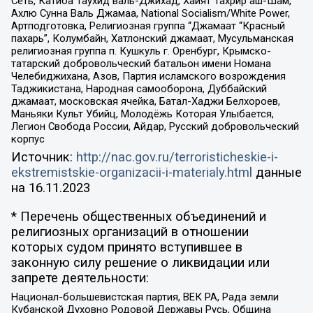
Сеть, Катиба Таухид валь-Джихад, Хайят Тахрир аш-Шам,
Ахлю Сунна Валь Джамаа, National Socialism/White Power,
Артподготовка, Религиозная группа “Джамаат “Красный
пахарь”, Колумбайн, Хатлонский джамаат, Мусульманская
религиозная группа п. Кушкуль г. Оренбург, Крымско-
татарский добровольческий батальон имени Номана
Челебиджихана, Азов, Партия исламского возрождения
Таджикистана, Народная самооборона, Дуббайский
джамаат, московская ячейка, Батал-Хаджи Белхороев,
Маньяки Культ Убийц, Молодёжь Которая Улыбается,
Легион Свобода России, Айдар, Русский добровольческий
корпус
Источник:
http://nac.gov.ru/terroristicheskie-i-
ekstremistskie-organizacii-i-materialy.html
данные
на
16.11.2023
* Перечень общественных объединений и
религиозных организаций в отношении
которых судом принято вступившее в
законную силу решение о ликвидации или
запрете деятельности:
Национал-большевистская партия, ВЕК РА, Рада земли
Кубанской Духовно Родовой Державы Русь, Община