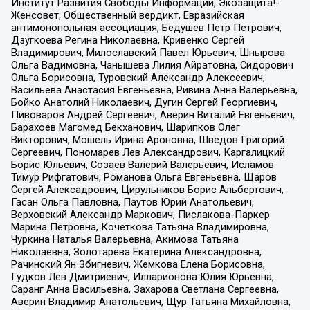
Институт Развития Свободы Информации, Экозащита!-
Женсовет, Общественный вердикт, Евразийская
антимонопольная ассоциация, Бедушев Петр Петрович,
Дзугкоева Регина Николаевна, Кривенко Сергей
Владимирович, Милославский Павел Юрьевич, Шнырова
Ольга Вадимовна, Чанышева Лилия Айратовна, Сидорович
Ольга Борисовна, Туровский Александр Алексеевич,
Васильева Анастасия Евгеньевна, Ривина Анна Валерьевна,
Бойко Анатолий Николаевич, Дугин Сергей Георгиевич,
Пивоваров Андрей Сергеевич, Аверин Виталий Евгеньевич,
Барахоев Магомед Бекханович, Шарипков Олег
Викторович, Мошель Ирина Ароновна, Шведов Григорий
Сергеевич, Пономарев Лев Александрович, Каргалицкий
Борис Юльевич, Созаев Валерий Валерьевич, Исламов
Тимур Рифгатович, Романова Ольга Евгеньевна, Щаров
Сергей Алексадрович, Цирульников Борис Альбертович,
Гасан Ольга Павловна, Паутов Юрий Анатольевич,
Верховский Александр Маркович, Пислакова-Паркер
Марина Петровна, Кочеткова Татьяна Владимировна,
Чуркина Наталья Валерьевна, Акимова Татьяна
Николаевна, Золотарева Екатерина Александровна,
Рачинский Ян Збигневич, Жемкова Елена Борисовна,
Гудков Лев Дмитриевич, Илларионова Юлия Юрьевна,
Саранг Анна Васильевна, Захарова Светлана Сергеевна,
Аверин Владимир Анатольевич, Щур Татьяна Михайловна,