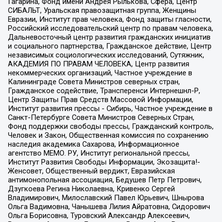
Гагарина, Фонд имени Андрея Рылькова, Сфера, Центр
СИБАЛЬТ, Уральская правозащитная группа, Женщины
Евразии, Институт прав человека, Фонд защиты гласности,
Российский исследовательский центр по правам человека,
Дальневосточный центр развития гражданских инициатив
и социального партнерства, Гражданское действие, Центр
независимых социологических исследований, Сутяжник,
АКАДЕМИЯ ПО ПРАВАМ ЧЕЛОВЕКА, Центр развития
некоммерческих организаций, Частное учреждение в
Калининграде Совета Министров северных стран,
Гражданское содействие, Трансперенси Интернешнл-Р,
Центр Защиты Прав Средств Массовой Информации,
Институт развития прессы - Сибирь, Частное учреждение в
Санкт-Петербурге Совета Министров Северных Стран,
Фонд поддержки свободы прессы, Гражданский контроль,
Человек и Закон, Общественная комиссия по сохранению
наследия академика Сахарова, Информационное
агентство МЕМО. РУ, Институт региональной прессы,
Институт Развития Свободы Информации, Экозащита!-
Женсовет, Общественный вердикт, Евразийская
антимонопольная ассоциация, Бедушев Петр Петрович,
Дзугкоева Регина Николаевна, Кривенко Сергей
Владимирович, Милославский Павел Юрьевич, Шнырова
Ольга Вадимовна, Чанышева Лилия Айратовна, Сидорович
Ольга Борисовна, Туровский Александр Алексеевич,