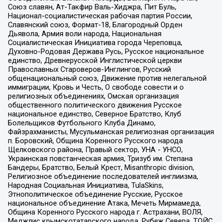
Союз славян, Ат-Такфир Валь-Хиджра, Пит Буль,
Национал-социалистическая рабочая партия России,
Славянский союз, Формат-18, Благородный Орден
Дьявола, Армия воли народа, Национальная
Социалистическая Инициатива города Череповца,
Духовно-Родовая Держава Русь, Русское национальное
единство, Древнерусской Инглистической церкви
Православных Староверов-Инглингов, Русский
общенациональный союз, Движение против нелегальной
иммиграции, Кровь и Честь, О свободе совести и о
религиозных объединениях, Омская организация
общественного политического движения Русское
национальное единство, Северное Братство, Клуб
Болельщиков Футбольного Клуба Динамо,
Файзрахманисты, Мусульманская религиозная организация
п. Боровский, Община Коренного Русского народа
Щелковского района, Правый сектор, УНА - УНСО,
Украинская повстанческая армия, Тризуб им. Степана
Бандеры, Братство, Белый Крест, Misanthropic division,
Религиозное объединение последователей инглиизма,
Народная Социальная Инициатива, TulaSkins,
Этнополитическое объединение Русские, Русское
национальное объединение Атака, Мечеть Мирмамеда,
Община Коренного Русского народа г. Астрахани, ВОЛЯ,
Меджлис крымскотатарского народа, Рубеж Севера, ТОЙС,