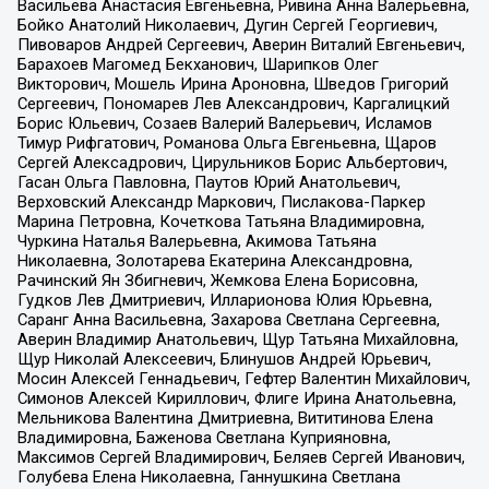
Васильева Анастасия Евгеньевна, Ривина Анна Валерьевна,
Бойко Анатолий Николаевич, Дугин Сергей Георгиевич,
Пивоваров Андрей Сергеевич, Аверин Виталий Евгеньевич,
Барахоев Магомед Бекханович, Шарипков Олег
Викторович, Мошель Ирина Ароновна, Шведов Григорий
Сергеевич, Пономарев Лев Александрович, Каргалицкий
Борис Юльевич, Созаев Валерий Валерьевич, Исламов
Тимур Рифгатович, Романова Ольга Евгеньевна, Щаров
Сергей Алексадрович, Цирульников Борис Альбертович,
Гасан Ольга Павловна, Паутов Юрий Анатольевич,
Верховский Александр Маркович, Пислакова-Паркер
Марина Петровна, Кочеткова Татьяна Владимировна,
Чуркина Наталья Валерьевна, Акимова Татьяна
Николаевна, Золотарева Екатерина Александровна,
Рачинский Ян Збигневич, Жемкова Елена Борисовна,
Гудков Лев Дмитриевич, Илларионова Юлия Юрьевна,
Саранг Анна Васильевна, Захарова Светлана Сергеевна,
Аверин Владимир Анатольевич, Щур Татьяна Михайловна,
Щур Николай Алексеевич, Блинушов Андрей Юрьевич,
Мосин Алексей Геннадьевич, Гефтер Валентин Михайлович,
Симонов Алексей Кириллович, Флиге Ирина Анатольевна,
Мельникова Валентина Дмитриевна, Вититинова Елена
Владимировна, Баженова Светлана Куприяновна,
Максимов Сергей Владимирович, Беляев Сергей Иванович,
Голубева Елена Николаевна, Ганнушкина Светлана