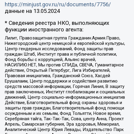
https://minjust.gov.ru/ru/documents/7756/
данные на
13.05.2024
* Сведения реестра НКО, выполняющих
функции иностранного агента:
Лилит, Правозащитная группа Гражданин.Армия.Право,
Нижегородский центр немецкой и европейской культуры,
Центр гендерных исследований, Фонд защиты прав
граждан Штаб, Институт права и публичной политики,
Фонд борьбы с коррупцией, Альянс врачей,
НАСИЛИЮ.НЕТ, Мы против СПИДа, СВЕЧА, Гуманитарное
действие, Открытый Петербург, Лига Избирателей,
Правовая инициатива, Гражданский Союз, Хасдей
Ерушалаим, Центр поддержки и содействия развитию
средств массовой информации, Горячая Линия, В защиту
прав заключенных, Институт глобализации и социальных
движений, Центр социально-информационных инициатив
Действие, Благотворительный фонд охраны здоровья и
защиты прав граждан, Благотворительный фонд помощи
осужденным и их семьям, Фонд Тольятти, Новое время,
Серебряная тайга, Так-Так-Так, Сова, центр Анна, Проект
Апрель, Самарская губерния, Эра здоровья, Мемориал,
Аналитический Центр Юрия Левады, Издательство Парк