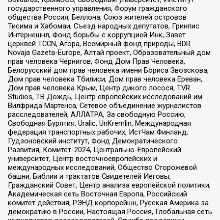
государственного управления, Форум гражданского
общества Россия, Беллона, Союз жителей островов
Тисима и Хабомаи, Съезд народных депутатов, Гринпис
Интернешнл, Фонд борьбы с коррупцией Инк, Завет
церквей TCCN, Агора, Всемирный фонд природы, BDR
Novaja Gazeta-Europe, Алтай проект, Образовательный дом
прав человека Чернигов, Фонд Дом Прав Человека,
Белорусский дом прав человека имени Бориса Звозскова,
Дом прав человека Тбилиси, Дом прав человека Ереван,
Дом прав человека Крым, Центр дикого лосося, TVR
Studios, ТВ Дождь, Центр европейских исследований им
Вилфрида Мартенса, Сетевое объединение журналистов
расследователей, АЛЛАТРА, За свободную Россию,
Свободная Бурятия, Uralic, UnKremlin, Международная
федерация транспортных рабочих, ИстЧам Финланд,
Гудзоновский институт, Фонд Демократического
Развития, Комитет-2024, Центрально-Европейский
университет, Центр восточноевропейских и
международных исследований, Общество Сторожевой
башни, Библии и трактатов Свидетелей Иеговы,
Гражданский Совет, Центр анализа европейской политики,
Академическая сеть Восточная Европа, Российский
комитет действия, РЭНД корпорейшн, Русская Америка за
демократию в России, Настоящая Россия, Глобальная сеть