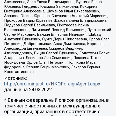
Алексеевна, Закс Елена Владимировна, Буртина Елена
Юрьевна, Гендель Людмила Залмановна, Кокорина
Екатерина Алексеевна, Шуманов Илья Вячеславович,
Арапова Галина Юрьевна, Свечников Анатолий Мариевич,
Прохоров Вадим Юрьевич, Шахова Елена Владимировна,
Подузов Сергей Васильевич, Протасова Ирина
Вячеславовна, Литинский Леонид Борисович, Лукашевский
Сергей Маркович, Бахмин Вячеслав Иванович, Шабад
Анатолий Ефимович, Сухих Дарья Николаевна, Орлов Олег
Петрович, Добровольская Анна Дмитриевна, Королева
Александра Евгеньевна, Смирнов Владимир
Александрович, Вицин Сергей Ефимович, Золотухин Борис
Андреевич, Левинсон Лев Семенович, Локшина Татьяна
Иосифовна, Орлов Олег Петрович, Полякова Мара
Федоровна, Резник Генри Маркович, Захаров Герман
Константинович
Источник:
http://unro.minjust.ru/NKOForeignAgent.aspx
данные на
24.03.2022
* Единый федеральный список организаций, в
том числе иностранных и международных
организаций, признанных в соответствии с