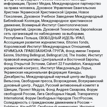
информации, Проект Медиа, Международное партнерство
за права человека, Духовное Управление Евангельских
Христиан Украинской Христианской Церкви, Новое
Поколение, Духовное Учебное Заведение Международный
Библейский Колледж, Международное христианское
движение, Всемирный Институт Саентологических
Предприятий, Церковь Духовной Технологии, Европейская
сеть организаций по наблюдению за выборами,
Республика Польша, СВОБОДНЫЙ ИДЕЛЬ-УРАЛ,
Ассоциация развития журналистики, IStories fonds,
Королевский Институт Международных Отношений,
КРИМСЬКА ПРАВОЗАХИСНА ГРУПА, Фонд имени Генриха
Бёлля, Stichting Bellingcat, Bellingcat Ltd, The Insider, Институт
правовой инициативы Центральной и Восточной Европы,
Фонд Открытой Эстонии, Calvert 22 Foundation, Канадский
украинский конгресс, Институт Макдональда-Лорье,
Украинская национальная федерация Канады,
Декабристы, Международный научный центр им Вудро
Вильсона, Свободная пресса, Возрождение, Всеукраинский
духовный центр , Риддл, Русский антивоенный комитет в
Швеции, Проект Медуза, Фонд Андрея Сахарова, Форум
свободной России, Лига Свободных Наций, Transparеncy
International, Форум Свободных Народов ПостРоссии,
Солидарность с гражданским движением в России –
Solidarus, КрымSOS, Свободный университет, Институт