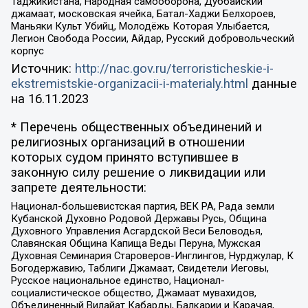
Таджикистана, Народная самооборона, Дуббайский
джамаат, московская ячейка, Батал-Хаджи Белхороев,
Маньяки Культ Убийц, Молодёжь Которая Улыбается,
Легион Свобода России, Айдар, Русский добровольческий
корпус
Источник:
http://nac.gov.ru/terroristicheskie-i-
ekstremistskie-organizacii-i-materialy.html
данные
на
16.11.2023
* Перечень общественных объединений и
религиозных организаций в отношении
которых судом принято вступившее в
законную силу решение о ликвидации или
запрете деятельности:
Национал-большевистская партия, ВЕК РА, Рада земли
Кубанской Духовно Родовой Державы Русь, Община
Духовного Управления Асгардской Веси Беловодья,
Славянская Община Капища Веды Перуна, Мужская
Духовная Семинария Староверов-Инглингов, Нурджулар, К
Богодержавию, Таблиги Джамаат, Свидетели Иеговы,
Русское национальное единство, Национал-
социалистическое общество, Джамаат мувахидов,
Объединенный Вилайат Кабарды, Балкарии и Карачая,