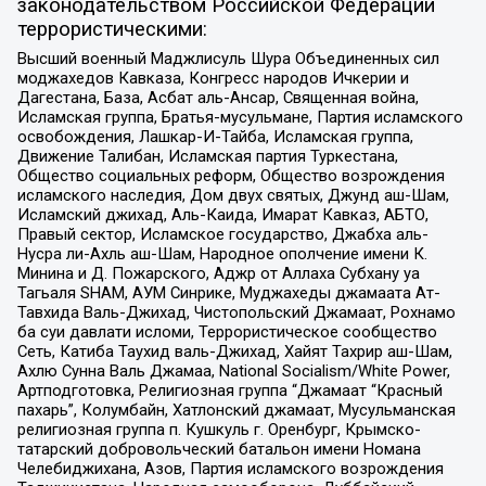
законодательством Российской Федерации
террористическими:
Высший военный Маджлисуль Шура Объединенных сил
моджахедов Кавказа, Конгресс народов Ичкерии и
Дагестана, База, Асбат аль-Ансар, Священная война,
Исламская группа, Братья-мусульмане, Партия исламского
освобождения, Лашкар-И-Тайба, Исламская группа,
Движение Талибан, Исламская партия Туркестана,
Общество социальных реформ, Общество возрождения
исламского наследия, Дом двух святых, Джунд аш-Шам,
Исламский джихад, Аль-Каида, Имарат Кавказ, АБТО,
Правый сектор, Исламское государство, Джабха аль-
Нусра ли-Ахль аш-Шам, Народное ополчение имени К.
Минина и Д. Пожарского, Аджр от Аллаха Субхану уа
Тагьаля SHAM, АУМ Синрике, Муджахеды джамаата Ат-
Тавхида Валь-Джихад, Чистопольский Джамаат, Рохнамо
ба суи давлати исломи, Террористическое сообщество
Сеть, Катиба Таухид валь-Джихад, Хайят Тахрир аш-Шам,
Ахлю Сунна Валь Джамаа, National Socialism/White Power,
Артподготовка, Религиозная группа “Джамаат “Красный
пахарь”, Колумбайн, Хатлонский джамаат, Мусульманская
религиозная группа п. Кушкуль г. Оренбург, Крымско-
татарский добровольческий батальон имени Номана
Челебиджихана, Азов, Партия исламского возрождения