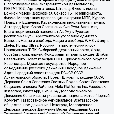
О противодействии экстремистской деятельности,
РЕВТАТПОД, Артподготовка, Штольц, В честь иконы
Божией Матери Державная, Сектор 16, Независимость,
Фирма, Молодежная правозащитная группа МПГ, Курсом
Правды и Единения, Каракольская инициативная группа,
Автоград Крю, Союз Славянских Сил Руси, Алля-Аят,
Благотворительный пансионат Ак Умут, Русская
республика Русь, Арестантское уголовное единство,
Башкорт, Нация и свобода, Нация и свобода, W.H.С., Фалунь
Дафа, Иртыш Ultras, Русский Патриотический клуб-
Новокузнецк/РПК, Сибирский державный союз, Фонд
борьбы с коррупцией, Фонд защиты прав граждан, Штабы
Навального, Совет граждан СССР Прикубанского округа г.
Краснодара, Мужское государство, Народное
объединение русского движения, Народное движение
Адат, Народный совет граждан РСФСР СССР
Архангельской области, Проект Штурм, Граждане СССР,
Держава Союз Советских Светлых Родов, Совет Советских
Социалистических Районов, Meta Platforms Inc, Facebook,
Instagram, WhatsApp, СИЧ-С14, Добровольческое
Движение Организации украинских националистов, Черный
Комитет, Татарстанское Региональное Всетатарское
общественное движение, Невоград, Молодежное
Демократическое Движение Весна, Верховный Совет
Татарской Автономной Советской Социалистической