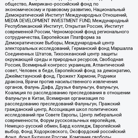
общество, Американо-российский фонд по
экономическому и правовому развитию, Национальный
Демократический Институт Международных Отношений,
MEDIA DEVELOPMENT INVESTMENT FUND, Международный
Республиканский Институт, Открытая Россия, Институт
современной России, Черноморский фонд регионального
сотрудничества, Европейская Платформа за
Демократические Выборы, Международный центр
электоральных исследований, Германский фонд Маршалла
Соединенных Штатов, Тихоокеанский центр защиты
окружающей среды и природных ресурсов, Свободная
Россия, Всемирный конгресс украинцев, Атлантический
совет, Человек в беде, Европейский фонд за демократию,
Джеймстаунский фонд, Прожект Хармони, Родники
дракона, Врачи против насильственного извлечения
органов, Фалунь Дафа, Друзья Фалуньгун, Фалуньгун,
Коалиция по расследованию преследования в отношении
Фалуньгун в Китае, Всемирная организация по
расследованию преследований Фалуньгун, Пражский
гражданский центр, Ассоциация школ политических
исследований при Совете Европы, Центр либеральной
современности, Форум русскоязычных европейцев,
Немецко-русский обмен, Бард колледж, Европейский
выбор, Фонд Ходорковского, Оксфордский российский
фонд, Фонд Будущее России, Компания свободы