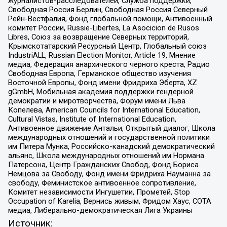
журналистов-расследователей, Служба поддержки,
Свободная Россия Берлин, Свободная Россия Северный
Рейн-Вестфалия, Фонд глобальной помощи, Антивоенный
комитет России, Russie-Libertes, La Asocicion de Rusos
Libres, Союз за возвращение Северных территорий,
Крымскотатарский Ресурсный Центр, Глобальный союз
IndustriALL, Russian Election Monitor, Article 19, Мнение
медиа, Федерация анархического черного креста, Радио
Свободная Европа, Германское общество изучения
Восточной Европы, Фонд имени Фридриха Эберта, XZ
gGmbH, Мобильная академия поддержки гендерной
демократии и миротворчества, Форум имени Льва
Копелева, American Councils for International Education,
Cultural Vistas, Institute of International Education,
Антивоенное движение Антальи, Открытый диалог, Школа
международных отношений и государственной политики
им Питера Мунка, Российско-канадский демократический
альянс, Школа международных отношений им Нормана
Патерсона, Центр Гражданских Свобод, Фонд Бориса
Немцова за Свободу, Фонд имени Фридриха Науманна за
свободу, Феминистское антивоенное сопротивление,
Комитет независимости Ингушетии, Прометей, Stop
Occupation of Karelia, Вернись живым, Фридом Хаус, СОТА
медиа, Либерально-демократическая Лига Украины
Источник: