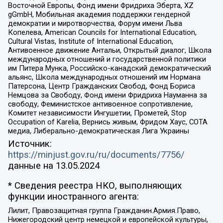
Восточной Европы, Фонд имени Фридриха Эберта, XZ
gGmbH, Мобильная академия поддержки гендерной
демократии и миротворчества, Форум имени Льва
Копелева, American Councils for International Education,
Cultural Vistas, Institute of International Education,
Антивоенное движение Антальи, Открытый диалог, Школа
международных отношений и государственной политики
им Питера Мунка, Российско-канадский демократический
альянс, Школа международных отношений им Нормана
Патерсона, Центр Гражданских Свобод, Фонд Бориса
Немцова за Свободу, Фонд имени Фридриха Науманна за
свободу, Феминистское антивоенное сопротивление,
Комитет независимости Ингушетии, Прометей, Stop
Occupation of Karelia, Вернись живым, Фридом Хаус, СОТА
медиа, Либерально-демократическая Лига Украины
Источник:
https://minjust.gov.ru/ru/documents/7756/
данные на
13.05.2024
* Сведения реестра НКО, выполняющих
функции иностранного агента:
Лилит, Правозащитная группа Гражданин.Армия.Право,
Нижегородский центр немецкой и европейской культуры,