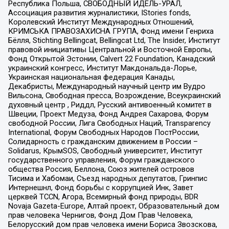
Республика Польша, СВОБОДНЫЙ ИДЕЛЬ-УРАЛ,
Ассоциация развития журналистики, IStories fonds,
Королевский Институт Международных Отношений,
КРИМСЬКА ПРАВОЗАХИСНА ГРУПА, Фонд имени Генриха
Бёлля, Stichting Bellingcat, Bellingcat Ltd, The Insider, Институт
правовой инициативы Центральной и Восточной Европы,
Фонд Открытой Эстонии, Calvert 22 Foundation, Канадский
украинский конгресс, Институт Макдональда-Лорье,
Украинская национальная федерация Канады,
Декабристы, Международный научный центр им Вудро
Вильсона, Свободная пресса, Возрождение, Всеукраинский
духовный центр , Риддл, Русский антивоенный комитет в
Швеции, Проект Медуза, Фонд Андрея Сахарова, Форум
свободной России, Лига Свободных Наций, Transparеncy
International, Форум Свободных Народов ПостРоссии,
Солидарность с гражданским движением в России –
Solidarus, КрымSOS, Свободный университет, Институт
государственного управления, Форум гражданского
общества Россия, Беллона, Союз жителей островов
Тисима и Хабомаи, Съезд народных депутатов, Гринпис
Интернешнл, Фонд борьбы с коррупцией Инк, Завет
церквей TCCN, Агора, Всемирный фонд природы, BDR
Novaja Gazeta-Europe, Алтай проект, Образовательный дом
прав человека Чернигов, Фонд Дом Прав Человека,
Белорусский дом прав человека имени Бориса Звозскова,