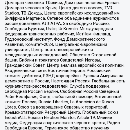
Дом прав человека Тбилиси, Дом прав человека Ереван,
Дом прав человека Крым, Центр дикого лосося, TVR
Studios, ТВ Дождь, Центр европейских исследований им
Вилфрида Мартенса, Сетевое объединение журналистов
расследователей, АЛЛАТРА, За свободную Россию,
Свободная Бурятия, Uralic, UnKremlin, Международная
федерация транспортных рабочих, ИстЧам Финланд,
Гудзоновский институт, Фонд Демократического
Развития, Комитет-2024, Центрально-Европейский
университет, Центр восточноевропейских и
международных исследований, Общество Сторожевой
башни, Библии и трактатов Свидетелей Иеговы,
Гражданский Совет, Центр анализа европейской политики,
Академическая сеть Восточная Европа, Российский
комитет действия, РЭНД корпорейшн, Русская Америка за
демократию в России, Настоящая Россия, Глобальная сеть
журналистов-расследователей, Служба поддержки,
Свободная Россия Берлин, Свободная Россия Северный
Рейн-Вестфалия, Фонд глобальной помощи, Антивоенный
комитет России, Russie-Libertes, La Asocicion de Rusos
Libres, Союз за возвращение Северных территорий,
Крымскотатарский Ресурсный Центр, Глобальный союз
IndustriALL, Russian Election Monitor, Article 19, Мнение
медиа, Федерация анархического черного креста, Радио
Свободная Европа, Германское общество изучения