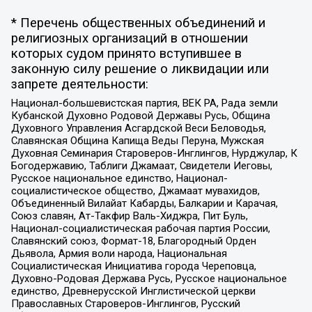
* Перечень общественных объединений и
религиозных организаций в отношении
которых судом принято вступившее в
законную силу решение о ликвидации или
запрете деятельности:
Национал-большевистская партия, ВЕК РА, Рада земли
Кубанской Духовно Родовой Державы Русь, Община
Духовного Управления Асгардской Веси Беловодья,
Славянская Община Капища Веды Перуна, Мужская
Духовная Семинария Староверов-Инглингов, Нурджулар, К
Богодержавию, Таблиги Джамаат, Свидетели Иеговы,
Русское национальное единство, Национал-
социалистическое общество, Джамаат мувахидов,
Объединенный Вилайат Кабарды, Балкарии и Карачая,
Союз славян, Ат-Такфир Валь-Хиджра, Пит Буль,
Национал-социалистическая рабочая партия России,
Славянский союз, Формат-18, Благородный Орден
Дьявола, Армия воли народа, Национальная
Социалистическая Инициатива города Череповца,
Духовно-Родовая Держава Русь, Русское национальное
единство, Древнерусской Инглистической церкви
Православных Староверов-Инглингов, Русский