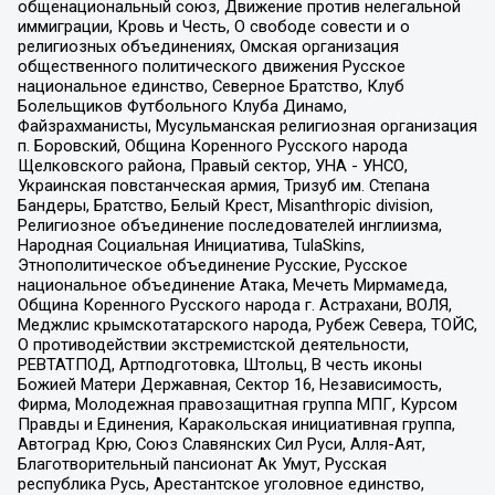
общенациональный союз, Движение против нелегальной
иммиграции, Кровь и Честь, О свободе совести и о
религиозных объединениях, Омская организация
общественного политического движения Русское
национальное единство, Северное Братство, Клуб
Болельщиков Футбольного Клуба Динамо,
Файзрахманисты, Мусульманская религиозная организация
п. Боровский, Община Коренного Русского народа
Щелковского района, Правый сектор, УНА - УНСО,
Украинская повстанческая армия, Тризуб им. Степана
Бандеры, Братство, Белый Крест, Misanthropic division,
Религиозное объединение последователей инглиизма,
Народная Социальная Инициатива, TulaSkins,
Этнополитическое объединение Русские, Русское
национальное объединение Атака, Мечеть Мирмамеда,
Община Коренного Русского народа г. Астрахани, ВОЛЯ,
Меджлис крымскотатарского народа, Рубеж Севера, ТОЙС,
О противодействии экстремистской деятельности,
РЕВТАТПОД, Артподготовка, Штольц, В честь иконы
Божией Матери Державная, Сектор 16, Независимость,
Фирма, Молодежная правозащитная группа МПГ, Курсом
Правды и Единения, Каракольская инициативная группа,
Автоград Крю, Союз Славянских Сил Руси, Алля-Аят,
Благотворительный пансионат Ак Умут, Русская
республика Русь, Арестантское уголовное единство,