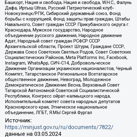
Башкорт, Нация и свобода, Нация и свобода, W.H.С., Фалунь
Дафа, Иртыш Ultras, Русский Патриотический клуб-
Новокузнецк/РПК, Сибирский державный союз, Фонд
борьбы с коррупцией, Фонд защиты прав граждан, Штабы
Навального, Совет граждан СССР Прикубанского округа г.
Краснодара, Мужское государство, Народное
объединение русского движения, Народное движение
Адат, Народный совет граждан РСФСР СССР
Архангельской области, Проект Штурм, Граждане СССР,
Держава Союз Советских Светлых Родов, Совет Советских
Социалистических Районов, Meta Platforms Inc, Facebook,
Instagram, WhatsApp, СИЧ-С14, Добровольческое
Движение Организации украинских националистов, Черный
Комитет, Татарстанское Региональное Всетатарское
общественное движение, Невоград, Молодежное
Демократическое Движение Весна, Верховный Совет
Татарской Автономной Советской Социалистической
Республики, Конгресс ойрат-калмыцкого народа,
Исполнительный комитет совета народных депутатов
Красноярского края, Этническое национальное
объединение, ЛГБТ, Я.МЫ Сергей Фургал
Источник:
https://minjust.gov.ru/ru/documents/7822/
данные на
03.05.2024