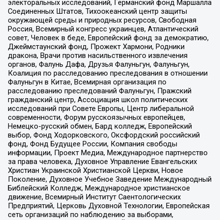
электоральных исследований, Германский фонд Маршалла
Соединенных Штатов, Тихоокеанский центр защиты
окружающей среды и природных ресурсов, Свободная
Россия, Всемирный конгресс украинцев, Атлантический
совет, Человек в беде, Европейский фонд за демократию,
Джеймстаунский фонд, Прожект Хармони, Родники
дракона, Врачи против насильственного извлечения
органов, Фалунь Дафа, Друзья Фалуньгун, Фалуньгун,
Коалиция по расследованию преследования в отношении
Фалуньгун в Китае, Всемирная организация по
расследованию преследований Фалуньгун, Пражский
гражданский центр, Ассоциация школ политических
исследований при Совете Европы, Центр либеральной
современности, Форум русскоязычных европейцев,
Немецко-русский обмен, Бард колледж, Европейский
выбор, Фонд Ходорковского, Оксфордский российский
фонд, Фонд Будущее России, Компания свободы
информации, Проект Медиа, Международное партнерство
за права человека, Духовное Управление Евангельских
Христиан Украинской Христианской Церкви, Новое
Поколение, Духовное Учебное Заведение Международный
Библейский Колледж, Международное христианское
движение, Всемирный Институт Саентологических
Предприятий, Церковь Духовной Технологии, Европейская
сеть организаций по наблюдению за выборами,