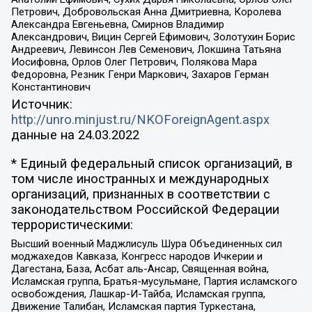
Петрович, Добровольская Анна Дмитриевна, Королева
Александра Евгеньевна, Смирнов Владимир
Александрович, Вицин Сергей Ефимович, Золотухин Борис
Андреевич, Левинсон Лев Семенович, Локшина Татьяна
Иосифовна, Орлов Олег Петрович, Полякова Мара
Федоровна, Резник Генри Маркович, Захаров Герман
Константинович
Источник:
http://unro.minjust.ru/NKOForeignAgent.aspx
данные на
24.03.2022
* Единый федеральный список организаций, в
том числе иностранных и международных
организаций, признанных в соответствии с
законодательством Российской Федерации
террористическими:
Высший военный Маджлисуль Шура Объединенных сил
моджахедов Кавказа, Конгресс народов Ичкерии и
Дагестана, База, Асбат аль-Ансар, Священная война,
Исламская группа, Братья-мусульмане, Партия исламского
освобождения, Лашкар-И-Тайба, Исламская группа,
Движение Талибан, Исламская партия Туркестана,