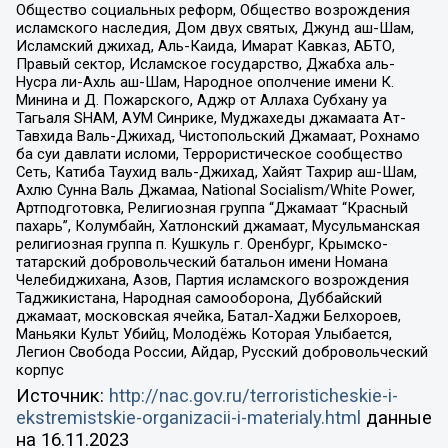
Общество социальных реформ, Общество возрождения
исламского наследия, Дом двух святых, Джунд аш-Шам,
Исламский джихад, Аль-Каида, Имарат Кавказ, АБТО,
Правый сектор, Исламское государство, Джабха аль-
Нусра ли-Ахль аш-Шам, Народное ополчение имени К.
Минина и Д. Пожарского, Аджр от Аллаха Субхану уа
Тагьаля SHAM, АУМ Синрике, Муджахеды джамаата Ат-
Тавхида Валь-Джихад, Чистопольский Джамаат, Рохнамо
ба суи давлати исломи, Террористическое сообщество
Сеть, Катиба Таухид валь-Джихад, Хайят Тахрир аш-Шам,
Ахлю Сунна Валь Джамаа, National Socialism/White Power,
Артподготовка, Религиозная группа “Джамаат “Красный
пахарь”, Колумбайн, Хатлонский джамаат, Мусульманская
религиозная группа п. Кушкуль г. Оренбург, Крымско-
татарский добровольческий батальон имени Номана
Челебиджихана, Азов, Партия исламского возрождения
Таджикистана, Народная самооборона, Дуббайский
джамаат, московская ячейка, Батал-Хаджи Белхороев,
Маньяки Культ Убийц, Молодёжь Которая Улыбается,
Легион Свобода России, Айдар, Русский добровольческий
корпус
Источник:
http://nac.gov.ru/terroristicheskie-i-
ekstremistskie-organizacii-i-materialy.html
данные
на
16.11.2023