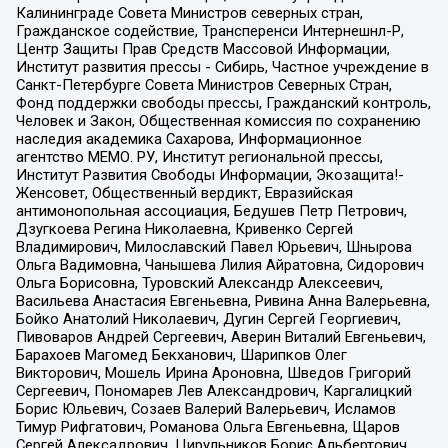
Калининграде Совета Министров северных стран,
Гражданское содействие, Трансперенси Интернешнл-Р,
Центр Защиты Прав Средств Массовой Информации,
Институт развития прессы - Сибирь, Частное учреждение в
Санкт-Петербурге Совета Министров Северных Стран,
Фонд поддержки свободы прессы, Гражданский контроль,
Человек и Закон, Общественная комиссия по сохранению
наследия академика Сахарова, Информационное
агентство МЕМО. РУ, Институт региональной прессы,
Институт Развития Свободы Информации, Экозащита!-
Женсовет, Общественный вердикт, Евразийская
антимонопольная ассоциация, Бедушев Петр Петрович,
Дзугкоева Регина Николаевна, Кривенко Сергей
Владимирович, Милославский Павел Юрьевич, Шнырова
Ольга Вадимовна, Чанышева Лилия Айратовна, Сидорович
Ольга Борисовна, Туровский Александр Алексеевич,
Васильева Анастасия Евгеньевна, Ривина Анна Валерьевна,
Бойко Анатолий Николаевич, Дугин Сергей Георгиевич,
Пивоваров Андрей Сергеевич, Аверин Виталий Евгеньевич,
Барахоев Магомед Бекханович, Шарипков Олег
Викторович, Мошель Ирина Ароновна, Шведов Григорий
Сергеевич, Пономарев Лев Александрович, Каргалицкий
Борис Юльевич, Созаев Валерий Валерьевич, Исламов
Тимур Рифгатович, Романова Ольга Евгеньевна, Щаров
Сергей Алексадрович, Цирульников Борис Альбертович,