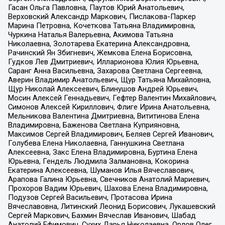
Гасан Ольга Павловна, Паутов Юрий Анатольевич,
Верховский Александр Маркович, Пислакова-Паркер
Марина Петровна, Кочеткова Татьяна Владимировна,
Чуркина Наталья Валерьевна, Акимова Татьяна
Николаевна, Золотарева Екатерина Александровна,
Рачинский Ян Збигневич, Жемкова Елена Борисовна,
Гудков Лев Дмитриевич, Илларионова Юлия Юрьевна,
Саранг Анна Васильевна, Захарова Светлана Сергеевна,
Аверин Владимир Анатольевич, Щур Татьяна Михайловна,
Щур Николай Алексеевич, Блинушов Андрей Юрьевич,
Мосин Алексей Геннадьевич, Гефтер Валентин Михайлович,
Симонов Алексей Кириллович, Флиге Ирина Анатольевна,
Мельникова Валентина Дмитриевна, Вититинова Елена
Владимировна, Баженова Светлана Куприяновна,
Максимов Сергей Владимирович, Беляев Сергей Иванович,
Голубева Елена Николаевна, Ганнушкина Светлана
Алексеевна, Закс Елена Владимировна, Буртина Елена
Юрьевна, Гендель Людмила Залмановна, Кокорина
Екатерина Алексеевна, Шуманов Илья Вячеславович,
Арапова Галина Юрьевна, Свечников Анатолий Мариевич,
Прохоров Вадим Юрьевич, Шахова Елена Владимировна,
Подузов Сергей Васильевич, Протасова Ирина
Вячеславовна, Литинский Леонид Борисович, Лукашевский
Сергей Маркович, Бахмин Вячеслав Иванович, Шабад
Анатолий Ефимович, Сухих Дарья Николаевна, Орлов Олег