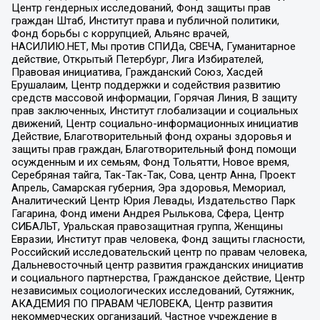
Центр гендерных исследований, Фонд защиты прав
граждан Штаб, Институт права и публичной политики,
Фонд борьбы с коррупцией, Альянс врачей,
НАСИЛИЮ.НЕТ, Мы против СПИДа, СВЕЧА, Гуманитарное
действие, Открытый Петербург, Лига Избирателей,
Правовая инициатива, Гражданский Союз, Хасдей
Ерушалаим, Центр поддержки и содействия развитию
средств массовой информации, Горячая Линия, В защиту
прав заключенных, Институт глобализации и социальных
движений, Центр социально-информационных инициатив
Действие, Благотворительный фонд охраны здоровья и
защиты прав граждан, Благотворительный фонд помощи
осужденным и их семьям, Фонд Тольятти, Новое время,
Серебряная тайга, Так-Так-Так, Сова, центр Анна, Проект
Апрель, Самарская губерния, Эра здоровья, Мемориал,
Аналитический Центр Юрия Левады, Издательство Парк
Гагарина, Фонд имени Андрея Рылькова, Сфера, Центр
СИБАЛЬТ, Уральская правозащитная группа, Женщины
Евразии, Институт прав человека, Фонд защиты гласности,
Российский исследовательский центр по правам человека,
Дальневосточный центр развития гражданских инициатив
и социального партнерства, Гражданское действие, Центр
независимых социологических исследований, Сутяжник,
АКАДЕМИЯ ПО ПРАВАМ ЧЕЛОВЕКА, Центр развития
некоммерческих организаций, Частное учреждение в