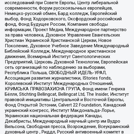
исследований при Совете Европы, Центр либеральной
современности, Форум русскоязычных европейцев,
Немецко-русский обмен, Бард колледж, Европейский
выбор, Фонд Ходорковского, Оксфордский российский
фонд, Фонд Будущее России, Компания свободы
информации, Проект Медиа, Международное партнерство
за права человека, Духовное Управление Евангельских
Христиан Украинской Христианской Церкви, Новое
Поколение, Духовное Учебное Заведение Международный
Библейский Колледж, Международное христианское
движение, Всемирный Институт Саентологических
Предприятий, Церковь Духовной Технологии, Европейская
сеть организаций по наблюдению за выборами,
Республика Польша, СВОБОДНЫЙ ИДЕЛЬ-УРАЛ,
Ассоциация развития журналистики, IStories fonds,
Королевский Институт Международных Отношений,
КРИМСЬКА ПРАВОЗАХИСНА ГРУПА, Фонд имени Генриха
Бёлля, Stichting Bellingcat, Bellingcat Ltd, The Insider, Институт
правовой инициативы Центральной и Восточной Европы,
Фонд Открытой Эстонии, Calvert 22 Foundation, Канадский
украинский конгресс, Институт Макдональда-Лорье,
Украинская национальная федерация Канады,
Декабристы, Международный научный центр им Вудро
Вильсона, Свободная пресса, Возрождение, Всеукраинский
духовный центр , Риддл, Русский антивоенный комитет в