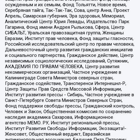
осужденным и их семьям, Фонд Тольятти, Новое время,
Серебряная тайга, Так-Так-Так, Сова, центр Анна, Проект
Апрель, Самарская губерния, Эра здоровья, Мемориал,
Аналитический Центр Юрия Левады, Издательство Парк
Гагарина, Фонд имени Андрея Рылькова, Сфера, Центр
СИБАЛЬТ, Уральская правозащитная группа, Женщины
Евразии, Институт прав человека, Фонд защиты гласности,
Российский исследовательский центр по правам человека,
Дальневосточный центр развития гражданских инициатив
и социального партнерства, Гражданское действие, Центр
независимых социологических исследований, Сутяжник,
АКАДЕМИЯ ПО ПРАВАМ ЧЕЛОВЕКА, Центр развития
некоммерческих организаций, Частное учреждение в
Калининграде Совета Министров северных стран,
Гражданское содействие, Трансперенси Интернешнл-Р,
Центр Защиты Прав Средств Массовой Информации,
Институт развития прессы - Сибирь, Частное учреждение в
Санкт-Петербурге Совета Министров Северных Стран,
Фонд поддержки свободы прессы, Гражданский контроль,
Человек и Закон, Общественная комиссия по сохранению
наследия академика Сахарова, Информационное
агентство МЕМО. РУ, Институт региональной прессы,
Институт Развития Свободы Информации, Экозащита!-
Женсовет, Общественный вердикт, Евразийская
антимонопольная ассоциация, Бедушев Петр Петрович,