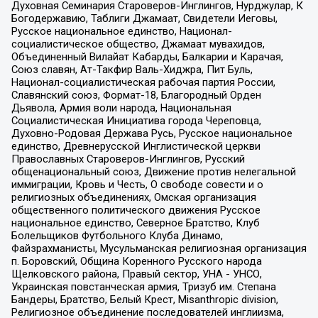
Духовная Семинария Староверов-Инглингов, Нурджулар, К
Богодержавию, Таблиги Джамаат, Свидетели Иеговы,
Русское национальное единство, Национал-
социалистическое общество, Джамаат мувахидов,
Объединенный Вилайат Кабарды, Балкарии и Карачая,
Союз славян, Ат-Такфир Валь-Хиджра, Пит Буль,
Национал-социалистическая рабочая партия России,
Славянский союз, Формат-18, Благородный Орден
Дьявола, Армия воли народа, Национальная
Социалистическая Инициатива города Череповца,
Духовно-Родовая Держава Русь, Русское национальное
единство, Древнерусской Инглистической церкви
Православных Староверов-Инглингов, Русский
общенациональный союз, Движение против нелегальной
иммиграции, Кровь и Честь, О свободе совести и о
религиозных объединениях, Омская организация
общественного политического движения Русское
национальное единство, Северное Братство, Клуб
Болельщиков Футбольного Клуба Динамо,
Файзрахманисты, Мусульманская религиозная организация
п. Боровский, Община Коренного Русского народа
Щелковского района, Правый сектор, УНА - УНСО,
Украинская повстанческая армия, Тризуб им. Степана
Бандеры, Братство, Белый Крест, Misanthropic division,
Религиозное объединение последователей инглиизма,