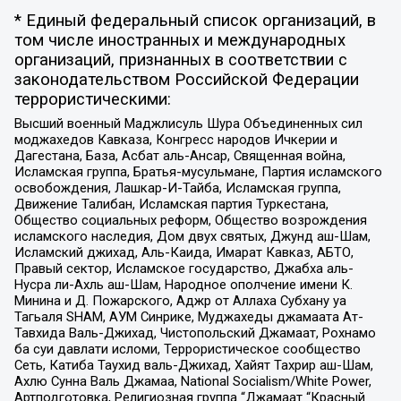
* Единый федеральный список организаций, в
том числе иностранных и международных
организаций, признанных в соответствии с
законодательством Российской Федерации
террористическими:
Высший военный Маджлисуль Шура Объединенных сил
моджахедов Кавказа, Конгресс народов Ичкерии и
Дагестана, База, Асбат аль-Ансар, Священная война,
Исламская группа, Братья-мусульмане, Партия исламского
освобождения, Лашкар-И-Тайба, Исламская группа,
Движение Талибан, Исламская партия Туркестана,
Общество социальных реформ, Общество возрождения
исламского наследия, Дом двух святых, Джунд аш-Шам,
Исламский джихад, Аль-Каида, Имарат Кавказ, АБТО,
Правый сектор, Исламское государство, Джабха аль-
Нусра ли-Ахль аш-Шам, Народное ополчение имени К.
Минина и Д. Пожарского, Аджр от Аллаха Субхану уа
Тагьаля SHAM, АУМ Синрике, Муджахеды джамаата Ат-
Тавхида Валь-Джихад, Чистопольский Джамаат, Рохнамо
ба суи давлати исломи, Террористическое сообщество
Сеть, Катиба Таухид валь-Джихад, Хайят Тахрир аш-Шам,
Ахлю Сунна Валь Джамаа, National Socialism/White Power,
Артподготовка, Религиозная группа “Джамаат “Красный