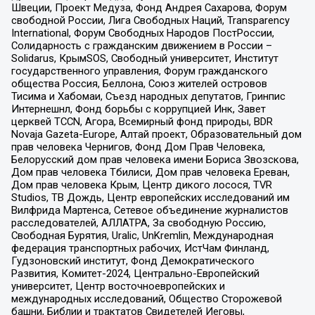
Швеции, Проект Медуза, Фонд Андрея Сахарова, Форум
свободной России, Лига Свободных Наций, Transparеncy
International, Форум Свободных Народов ПостРоссии,
Солидарность с гражданским движением в России –
Solidarus, КрымSOS, Свободный университет, Институт
государственного управления, Форум гражданского
общества Россия, Беллона, Союз жителей островов
Тисима и Хабомаи, Съезд народных депутатов, Гринпис
Интернешнл, Фонд борьбы с коррупцией Инк, Завет
церквей TCCN, Агора, Всемирный фонд природы, BDR
Novaja Gazeta-Europe, Алтай проект, Образовательный дом
прав человека Чернигов, Фонд Дом Прав Человека,
Белорусский дом прав человека имени Бориса Звозскова,
Дом прав человека Тбилиси, Дом прав человека Ереван,
Дом прав человека Крым, Центр дикого лосося, TVR
Studios, ТВ Дождь, Центр европейских исследований им
Вилфрида Мартенса, Сетевое объединение журналистов
расследователей, АЛЛАТРА, За свободную Россию,
Свободная Бурятия, Uralic, UnKremlin, Международная
федерация транспортных рабочих, ИстЧам Финланд,
Гудзоновский институт, Фонд Демократического
Развития, Комитет-2024, Центрально-Европейский
университет, Центр восточноевропейских и
международных исследований, Общество Сторожевой
башни, Библии и трактатов Свидетелей Иеговы,