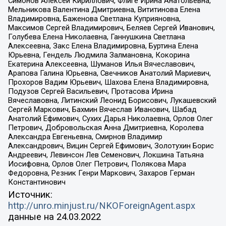
Симонов Алексей Кириллович, Флиге Ирина Анатольевна,
Мельникова Валентина Дмитриевна, Вититинова Елена
Владимировна, Баженова Светлана Куприяновна,
Максимов Сергей Владимирович, Беляев Сергей Иванович,
Голубева Елена Николаевна, Ганнушкина Светлана
Алексеевна, Закс Елена Владимировна, Буртина Елена
Юрьевна, Гендель Людмила Залмановна, Кокорина
Екатерина Алексеевна, Шуманов Илья Вячеславович,
Арапова Галина Юрьевна, Свечников Анатолий Мариевич,
Прохоров Вадим Юрьевич, Шахова Елена Владимировна,
Подузов Сергей Васильевич, Протасова Ирина
Вячеславовна, Литинский Леонид Борисович, Лукашевский
Сергей Маркович, Бахмин Вячеслав Иванович, Шабад
Анатолий Ефимович, Сухих Дарья Николаевна, Орлов Олег
Петрович, Добровольская Анна Дмитриевна, Королева
Александра Евгеньевна, Смирнов Владимир
Александрович, Вицин Сергей Ефимович, Золотухин Борис
Андреевич, Левинсон Лев Семенович, Локшина Татьяна
Иосифовна, Орлов Олег Петрович, Полякова Мара
Федоровна, Резник Генри Маркович, Захаров Герман
Константинович
Источник:
http://unro.minjust.ru/NKOForeignAgent.aspx
данные на
24.03.2022