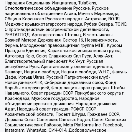
Народная Социальная Инициатива, TulaSkins,
Этнополитическое объединение Русские, Русское
национальное объединение Атака, Мечеть Мирмамеда,
Община Коренного Русского народа г. Астрахани, ВОЛЯ,
Меджлис крымскотатарского народа, Рубеж Севера, ТОЙС,
О противодействии экстремистской деятельности,
РЕВТАТПОД, Артподготовка, Штольц, В честь иконы
Божией Матери Державная, Сектор 16, Независимость,
Фирма, Молодежная правозащитная группа МПГ, Курсом
Правды и Единения, Каракольская инициативная группа,
Автоград Крю, Союз Славянских Сил Руси, Алля-Аят,
Благотворительный пансионат Ак Умут, Русская
республика Русь, Арестантское уголовное единство,
Башкорт, Нация и свобода, Нация и свобода, W.H.С., Фалунь
Дафа, Иртыш Ultras, Русский Патриотический клуб-
Новокузнецк/РПК, Сибирский державный союз, Фонд
борьбы с коррупцией, Фонд защиты прав граждан, Штабы
Навального, Совет граждан СССР Прикубанского округа г.
Краснодара, Мужское государство, Народное
объединение русского движения, Народное движение
Адат, Народный совет граждан РСФСР СССР
Архангельской области, Проект Штурм, Граждане СССР,
Держава Союз Советских Светлых Родов, Совет Советских
Социалистических Районов, Meta Platforms Inc, Facebook,
Instagram, WhatsApp, СИЧ-С14, Добровольческое