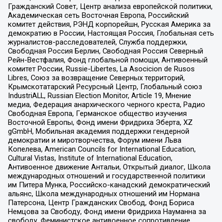
Гражданский Совет, Центр анализа европейской политики,
Академическая сеть Восточная Европа, Российский
комитет действия, РЭНД корпорейшн, Русская Америка за
демократию в России, Настоящая Россия, Глобальная сеть
журналистов-расследователей, Служба поддержки,
Свободная Россия Берлин, Свободная Россия Северный
Рейн-Вестфалия, Фонд глобальной помощи, Антивоенный
комитет России, Russie-Libertes, La Asocicion de Rusos
Libres, Союз за возвращение Северных территорий,
Крымскотатарский Ресурсный Центр, Глобальный союз
IndustriALL, Russian Election Monitor, Article 19, Мнение
медиа, Федерация анархического черного креста, Радио
Свободная Европа, Германское общество изучения
Восточной Европы, Фонд имени Фридриха Эберта, XZ
gGmbH, Мобильная академия поддержки гендерной
демократии и миротворчества, Форум имени Льва
Копелева, American Councils for International Education,
Cultural Vistas, Institute of International Education,
Антивоенное движение Антальи, Открытый диалог, Школа
международных отношений и государственной политики
им Питера Мунка, Российско-канадский демократический
альянс, Школа международных отношений им Нормана
Патерсона, Центр Гражданских Свобод, Фонд Бориса
Немцова за Свободу, Фонд имени Фридриха Науманна за
свободу, Феминистское антивоенное сопротивление,