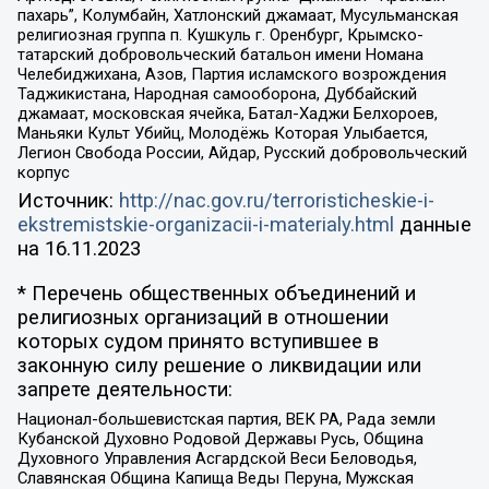
пахарь”, Колумбайн, Хатлонский джамаат, Мусульманская
религиозная группа п. Кушкуль г. Оренбург, Крымско-
татарский добровольческий батальон имени Номана
Челебиджихана, Азов, Партия исламского возрождения
Таджикистана, Народная самооборона, Дуббайский
джамаат, московская ячейка, Батал-Хаджи Белхороев,
Маньяки Культ Убийц, Молодёжь Которая Улыбается,
Легион Свобода России, Айдар, Русский добровольческий
корпус
Источник:
http://nac.gov.ru/terroristicheskie-i-
ekstremistskie-organizacii-i-materialy.html
данные
на
16.11.2023
* Перечень общественных объединений и
религиозных организаций в отношении
которых судом принято вступившее в
законную силу решение о ликвидации или
запрете деятельности:
Национал-большевистская партия, ВЕК РА, Рада земли
Кубанской Духовно Родовой Державы Русь, Община
Духовного Управления Асгардской Веси Беловодья,
Славянская Община Капища Веды Перуна, Мужская