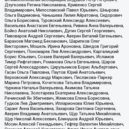
Дзугкоева Регина Николаевна, Кривенко Сергей
Владимирович, Милославский Павел Юрьевич, Шнырова
Ольга Вадимовна, Чанышева Лилия Айратовна, Сидорович
Ольга Борисовна, Туровский Александр Алексеевич,
Васильева Анастасия Евгеньевна, Ривина Анна Валерьевна,
Бойко Анатолий Николаевич, Дугин Сергей Георгиевич,
Пивоваров Андрей Сергеевич, Аверин Виталий Евгеньевич,
Барахоев Магомед Бекханович, Шарипков Олег
Викторович, Мошель Ирина Ароновна, Шведов Григорий
Сергеевич, Пономарев Лев Александрович, Каргалицкий
Борис Юльевич, Созаев Валерий Валерьевич, Исламов
Тимур Рифгатович, Романова Ольга Евгеньевна, Щаров
Сергей Алексадрович, Цирульников Борис Альбертович,
Гасан Ольга Павловна, Паутов Юрий Анатольевич,
Верховский Александр Маркович, Пислакова-Паркер
Марина Петровна, Кочеткова Татьяна Владимировна,
Чуркина Наталья Валерьевна, Акимова Татьяна
Николаевна, Золотарева Екатерина Александровна,
Рачинский Ян Збигневич, Жемкова Елена Борисовна,
Гудков Лев Дмитриевич, Илларионова Юлия Юрьевна,
Саранг Анна Васильевна, Захарова Светлана Сергеевна,
Аверин Владимир Анатольевич, Щур Татьяна Михайловна,
Щур Николай Алексеевич, Блинушов Андрей Юрьевич,
Мосин Алексей Геннадьевич, Гефтер Валентин Михайлович,