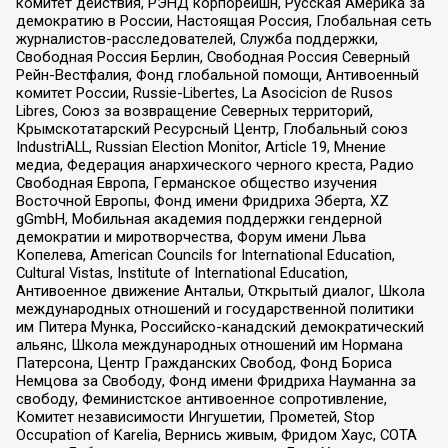
комитет действия, РЭНД корпорейшн, Русская Америка за
демократию в России, Настоящая Россия, Глобальная сеть
журналистов-расследователей, Служба поддержки,
Свободная Россия Берлин, Свободная Россия Северный
Рейн-Вестфалия, Фонд глобальной помощи, Антивоенный
комитет России, Russie-Libertes, La Asocicion de Rusos
Libres, Союз за возвращение Северных территорий,
Крымскотатарский Ресурсный Центр, Глобальный союз
IndustriALL, Russian Election Monitor, Article 19, Мнение
медиа, Федерация анархического черного креста, Радио
Свободная Европа, Германское общество изучения
Восточной Европы, Фонд имени Фридриха Эберта, XZ
gGmbH, Мобильная академия поддержки гендерной
демократии и миротворчества, Форум имени Льва
Копелева, American Councils for International Education,
Cultural Vistas, Institute of International Education,
Антивоенное движение Антальи, Открытый диалог, Школа
международных отношений и государственной политики
им Питера Мунка, Российско-канадский демократический
альянс, Школа международных отношений им Нормана
Патерсона, Центр Гражданских Свобод, Фонд Бориса
Немцова за Свободу, Фонд имени Фридриха Науманна за
свободу, Феминистское антивоенное сопротивление,
Комитет независимости Ингушетии, Прометей, Stop
Occupation of Karelia, Вернись живым, Фридом Хаус, СОТА