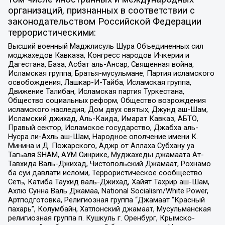
организаций, признанных в соответствии с
законодательством Российской Федерации
террористическими:
Высший военный Маджлисуль Шура Объединенных сил
моджахедов Кавказа, Конгресс народов Ичкерии и
Дагестана, База, Асбат аль-Ансар, Священная война,
Исламская группа, Братья-мусульмане, Партия исламского
освобождения, Лашкар-И-Тайба, Исламская группа,
Движение Талибан, Исламская партия Туркестана,
Общество социальных реформ, Общество возрождения
исламского наследия, Дом двух святых, Джунд аш-Шам,
Исламский джихад, Аль-Каида, Имарат Кавказ, АБТО,
Правый сектор, Исламское государство, Джабха аль-
Нусра ли-Ахль аш-Шам, Народное ополчение имени К.
Минина и Д. Пожарского, Аджр от Аллаха Субхану уа
Тагьаля SHAM, АУМ Синрике, Муджахеды джамаата Ат-
Тавхида Валь-Джихад, Чистопольский Джамаат, Рохнамо
ба суи давлати исломи, Террористическое сообщество
Сеть, Катиба Таухид валь-Джихад, Хайят Тахрир аш-Шам,
Ахлю Сунна Валь Джамаа, National Socialism/White Power,
Артподготовка, Религиозная группа “Джамаат “Красный
пахарь”, Колумбайн, Хатлонский джамаат, Мусульманская
религиозная группа п. Кушкуль г. Оренбург, Крымско-