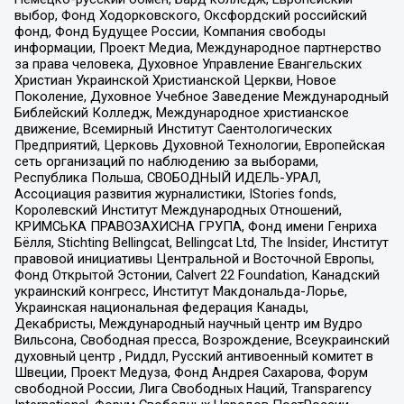
выбор, Фонд Ходорковского, Оксфордский российский
фонд, Фонд Будущее России, Компания свободы
информации, Проект Медиа, Международное партнерство
за права человека, Духовное Управление Евангельских
Христиан Украинской Христианской Церкви, Новое
Поколение, Духовное Учебное Заведение Международный
Библейский Колледж, Международное христианское
движение, Всемирный Институт Саентологических
Предприятий, Церковь Духовной Технологии, Европейская
сеть организаций по наблюдению за выборами,
Республика Польша, СВОБОДНЫЙ ИДЕЛЬ-УРАЛ,
Ассоциация развития журналистики, IStories fonds,
Королевский Институт Международных Отношений,
КРИМСЬКА ПРАВОЗАХИСНА ГРУПА, Фонд имени Генриха
Бёлля, Stichting Bellingcat, Bellingcat Ltd, The Insider, Институт
правовой инициативы Центральной и Восточной Европы,
Фонд Открытой Эстонии, Calvert 22 Foundation, Канадский
украинский конгресс, Институт Макдональда-Лорье,
Украинская национальная федерация Канады,
Декабристы, Международный научный центр им Вудро
Вильсона, Свободная пресса, Возрождение, Всеукраинский
духовный центр , Риддл, Русский антивоенный комитет в
Швеции, Проект Медуза, Фонд Андрея Сахарова, Форум
свободной России, Лига Свободных Наций, Transparеncy