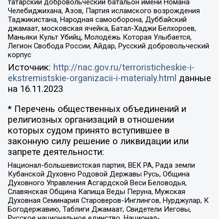
татарский добровольческий батальон имени Номана
Челебиджихана, Азов, Партия исламского возрождения
Таджикистана, Народная самооборона, Дуббайский
джамаат, московская ячейка, Батал-Хаджи Белхороев,
Маньяки Культ Убийц, Молодёжь Которая Улыбается,
Легион Свобода России, Айдар, Русский добровольческий
корпус
Источник:
http://nac.gov.ru/terroristicheskie-i-
ekstremistskie-organizacii-i-materialy.html
данные
на
16.11.2023
* Перечень общественных объединений и
религиозных организаций в отношении
которых судом принято вступившее в
законную силу решение о ликвидации или
запрете деятельности:
Национал-большевистская партия, ВЕК РА, Рада земли
Кубанской Духовно Родовой Державы Русь, Община
Духовного Управления Асгардской Веси Беловодья,
Славянская Община Капища Веды Перуна, Мужская
Духовная Семинария Староверов-Инглингов, Нурджулар, К
Богодержавию, Таблиги Джамаат, Свидетели Иеговы,
Русское национальное единство, Национал-