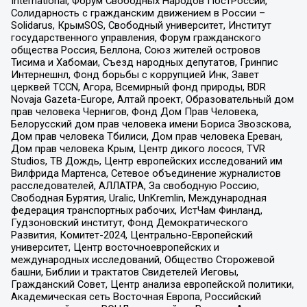
International, Форум Свободных Народов ПостРоссии,
Солидарность с гражданским движением в России –
Solidarus, КрымSOS, Свободный университет, Институт
государственного управления, Форум гражданского
общества Россия, Беллона, Союз жителей островов
Тисима и Хабомаи, Съезд народных депутатов, Гринпис
Интернешнл, Фонд борьбы с коррупцией Инк, Завет
церквей TCCN, Агора, Всемирный фонд природы, BDR
Novaja Gazeta-Europe, Алтай проект, Образовательный дом
прав человека Чернигов, Фонд Дом Прав Человека,
Белорусский дом прав человека имени Бориса Звозскова,
Дом прав человека Тбилиси, Дом прав человека Ереван,
Дом прав человека Крым, Центр дикого лосося, TVR
Studios, ТВ Дождь, Центр европейских исследований им
Вилфрида Мартенса, Сетевое объединение журналистов
расследователей, АЛЛАТРА, За свободную Россию,
Свободная Бурятия, Uralic, UnKremlin, Международная
федерация транспортных рабочих, ИстЧам Финланд,
Гудзоновский институт, Фонд Демократического
Развития, Комитет-2024, Центрально-Европейский
университет, Центр восточноевропейских и
международных исследований, Общество Сторожевой
башни, Библии и трактатов Свидетелей Иеговы,
Гражданский Совет, Центр анализа европейской политики,
Академическая сеть Восточная Европа, Российский