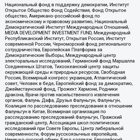
Национальный фонд в поддержку демократии, Институт
Открытое Общество Фонд Содействия, Фонд Открытое
общество, Американо-российский фонд по
экономическому и правовому развитию, Национальный
Демократический Институт Международных Отношений,
MEDIA DEVELOPMENT INVESTMENT FUND, Международный
Республиканский Институт, Открытая Россия, Институт
современной России, Черноморский фонд регионального
сотрудничества, Европейская Платформа за
Демократические Выборы, Международный центр
электоральных исследований, Германский фонд Маршалла
Соединенных Штатов, Тихоокеанский центр защиты
окружающей среды и природных ресурсов, Свободная
Россия, Всемирный конгресс украинцев, Атлантический
совет, Человек в беде, Европейский фонд за демократию,
Джеймстаунский фонд, Прожект Хармони, Родники
дракона, Врачи против насильственного извлечения
органов, Фалунь Дафа, Друзья Фалуньгун, Фалуньгун,
Коалиция по расследованию преследования в отношении
Фалуньгун в Китае, Всемирная организация по
расследованию преследований Фалуньгун, Пражский
гражданский центр, Ассоциация школ политических
исследований при Совете Европы, Центр либеральной
современности, Форум русскоязычных европейцев,
Немецко-русский обмен, Бард колледж, Европейский