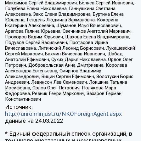
Максимов Сергей Владимирович, Беляев Сергей Иванович,
Голубева Елена Николаевна, Ганнушкина Светлана
Алексеевна, Закс Елена Владимировна, Буртина Елена
Юрьевна, Гендель Людмила Залмановна, Кокорина
Екатерина Алексеевна, Шуманов Илья Вячеславович,
Арапова Галина Юрьевна, Свечников Анатолий Мариевич,
Прохоров Вадим Юрьевич, Шахова Елена Владимировна,
Подузов Сергей Васильевич, Протасова Ирина
Вячеславовна, Литинский Леонид Борисович, Лукашевский
Сергей Маркович, Бахмин Вячеслав Иванович, Шабад
Анатолий Ефимович, Сухих Дарья Николаевна, Орлов Олег
Петрович, Добровольская Анна Дмитриевна, Королева
Александра Евгеньевна, Смирнов Владимир
Александрович, Вицин Сергей Ефимович, Золотухин Борис
Андреевич, Левинсон Лев Семенович, Локшина Татьяна
Иосифовна, Орлов Олег Петрович, Полякова Мара
Федоровна, Резник Генри Маркович, Захаров Герман
Константинович
Источник:
http://unro.minjust.ru/NKOForeignAgent.aspx
данные на
24.03.2022
* Единый федеральный список организаций, в
том числе иностранных и международных