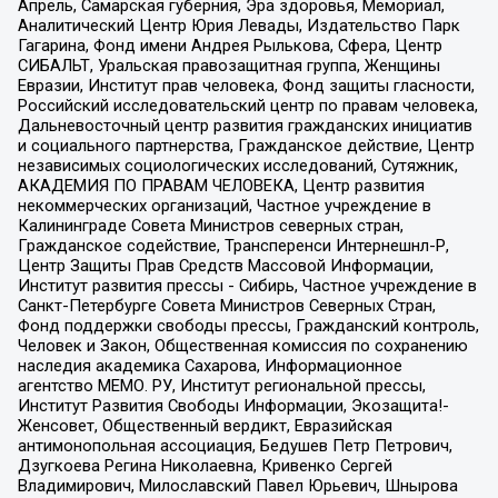
Апрель, Самарская губерния, Эра здоровья, Мемориал,
Аналитический Центр Юрия Левады, Издательство Парк
Гагарина, Фонд имени Андрея Рылькова, Сфера, Центр
СИБАЛЬТ, Уральская правозащитная группа, Женщины
Евразии, Институт прав человека, Фонд защиты гласности,
Российский исследовательский центр по правам человека,
Дальневосточный центр развития гражданских инициатив
и социального партнерства, Гражданское действие, Центр
независимых социологических исследований, Сутяжник,
АКАДЕМИЯ ПО ПРАВАМ ЧЕЛОВЕКА, Центр развития
некоммерческих организаций, Частное учреждение в
Калининграде Совета Министров северных стран,
Гражданское содействие, Трансперенси Интернешнл-Р,
Центр Защиты Прав Средств Массовой Информации,
Институт развития прессы - Сибирь, Частное учреждение в
Санкт-Петербурге Совета Министров Северных Стран,
Фонд поддержки свободы прессы, Гражданский контроль,
Человек и Закон, Общественная комиссия по сохранению
наследия академика Сахарова, Информационное
агентство МЕМО. РУ, Институт региональной прессы,
Институт Развития Свободы Информации, Экозащита!-
Женсовет, Общественный вердикт, Евразийская
антимонопольная ассоциация, Бедушев Петр Петрович,
Дзугкоева Регина Николаевна, Кривенко Сергей
Владимирович, Милославский Павел Юрьевич, Шнырова