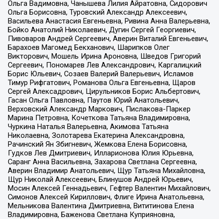
Ольга Вадимовна, Чанышева Лилия Айратовна, Сидорович
Ольга Борисовна, Туровский Александр Алексеевич,
Васильева Анастасия Евгеньевна, Ривина Анна Валерьевна,
Бойко Анатолий Николаевич, Дугин Сергей Георгиевич,
Пивоваров Андрей Сергеевич, Аверин Виталий Евгеньевич,
Барахоев Магомед Бекханович, Шарипков Олег
Викторович, Мошель Ирина Ароновна, Шведов Григорий
Сергеевич, Пономарев Лев Александрович, Каргалицкий
Борис Юльевич, Созаев Валерий Валерьевич, Исламов
Тимур Рифгатович, Романова Ольга Евгеньевна, Щаров
Сергей Алексадрович, Цирульников Борис Альбертович,
Гасан Ольга Павловна, Паутов Юрий Анатольевич,
Верховский Александр Маркович, Пислакова-Паркер
Марина Петровна, Кочеткова Татьяна Владимировна,
Чуркина Наталья Валерьевна, Акимова Татьяна
Николаевна, Золотарева Екатерина Александровна,
Рачинский Ян Збигневич, Жемкова Елена Борисовна,
Гудков Лев Дмитриевич, Илларионова Юлия Юрьевна,
Саранг Анна Васильевна, Захарова Светлана Сергеевна,
Аверин Владимир Анатольевич, Щур Татьяна Михайловна,
Щур Николай Алексеевич, Блинушов Андрей Юрьевич,
Мосин Алексей Геннадьевич, Гефтер Валентин Михайлович,
Симонов Алексей Кириллович, Флиге Ирина Анатольевна,
Мельникова Валентина Дмитриевна, Вититинова Елена
Владимировна, Баженова Светлана Куприяновна,