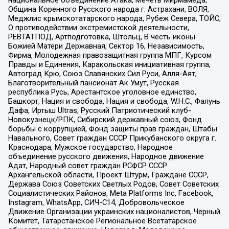
Община Коренного Русского народа г. Астрахани, ВОЛЯ,
Меджлис крымскотатарского народа, Рубеж Севера, ТОЙС,
О противодействии экстремистской деятельности,
РЕВТАТПОД, Артподготовка, Штольц, В честь иконы
Божией Матери Державная, Сектор 16, Независимость,
Фирма, Молодежная правозащитная группа МПГ, Курсом
Правды и Единения, Каракольская инициативная группа,
Автоград Крю, Союз Славянских Сил Руси, Алля-Аят,
Благотворительный пансионат Ак Умут, Русская
республика Русь, Арестантское уголовное единство,
Башкорт, Нация и свобода, Нация и свобода, W.H.С., Фалунь
Дафа, Иртыш Ultras, Русский Патриотический клуб-
Новокузнецк/РПК, Сибирский державный союз, Фонд
борьбы с коррупцией, Фонд защиты прав граждан, Штабы
Навального, Совет граждан СССР Прикубанского округа г.
Краснодара, Мужское государство, Народное
объединение русского движения, Народное движение
Адат, Народный совет граждан РСФСР СССР
Архангельской области, Проект Штурм, Граждане СССР,
Держава Союз Советских Светлых Родов, Совет Советских
Социалистических Районов, Meta Platforms Inc, Facebook,
Instagram, WhatsApp, СИЧ-С14, Добровольческое
Движение Организации украинских националистов, Черный
Комитет, Татарстанское Региональное Всетатарское