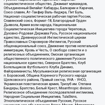
социалистическое общество, Джамаат мувахидов,
Объединенный Вилайат Кабарды, Балкарии и Карачая,
Союз славян, Ат-Такфир Валь-Хиджра, Пит Буль,
Национал-социалистическая рабочая партия России,
Славянский союз, Формат-18, Благородный Орден
Дьявола, Армия воли народа, Национальная
Социалистическая Инициатива города Череповца,
Духовно-Родовая Держава Русь, Русское национальное
единство, Древнерусской Инглистической церкви
Православных Староверов-Инглингов, Русский
общенациональный союз, Движение против нелегальной
иммиграции, Кровь и Честь, О свободе совести и о
религиозных объединениях, Омская организация
общественного политического движения Русское
национальное единство, Северное Братство, Клуб
Болельщиков Футбольного Клуба Динамо,
Файзрахманисты, Мусульманская религиозная организация
п. Боровский, Община Коренного Русского народа
Щелковского района, Правый сектор, УНА - УНСО,
Украинская повстанческая армия, Тризуб им. Степана
Бандеры, Братство, Белый Крест, Misanthropic division,
Религиозное объединение последователей инглиизма,
Народная Социальная Инициатива, TulaSkins,
Этнополитическое объединение Русские, Русское
национальное объединение Атака, Мечеть Мирмамеда,