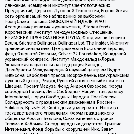
Библейский Колледж, Международное христианское
движение, Всемирный Институт Саентологических
Предприятий, Церковь Духовной Технологии, Европейская
сеть организаций по наблюдению за выборами,
Республика Польша, СВОБОДНЫЙ ИДЕЛЬ-УРАЛ,
Ассоциация развития журналистики, IStories fonds,
Королевский Институт Международных Отношений,
КРИМСЬКА ПРАВОЗАХИСНА ГРУПА, Фонд имени Генриха
Бёлля, Stichting Bellingcat, Bellingcat Ltd, The Insider, Институт
правовой инициативы Центральной и Восточной Европы,
Фонд Открытой Эстонии, Calvert 22 Foundation, Канадский
украинский конгресс, Институт Макдональда-Лорье,
Украинская национальная федерация Канады,
Декабристы, Международный научный центр им Вудро
Вильсона, Свободная пресса, Возрождение, Всеукраинский
духовный центр , Риддл, Русский антивоенный комитет в
Швеции, Проект Медуза, Фонд Андрея Сахарова, Форум
свободной России, Лига Свободных Наций, Transparеncy
International, Форум Свободных Народов ПостРоссии,
Солидарность с гражданским движением в России –
Solidarus, КрымSOS, Свободный университет, Институт
государственного управления, Форум гражданского
общества Россия, Беллона, Союз жителей островов
Тисима и Хабомаи, Съезд народных депутатов, Гринпис
Интернешнл, Фонд борьбы с коррупцией Инк, Завет