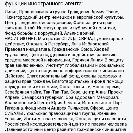
функции иностранного агента:
Лилит, Правозащитная группа Гражданин.Армия.Право,
Нижегородский центр немецкой и европейской культуры,
Центр гендерных исследований, Фонд защиты прав
граждан Штаб, Институт права и публичной политики,
Фонд борьбы с коррупцией, Альянс врачей,
НАСИЛИЮ.НЕТ, Мы против СПИДа, СВЕЧА, Гуманитарное
действие, Открытый Петербург, Лига Избирателей,
Правовая инициатива, Гражданский Союз, Хасдей
Ерушалаим, Центр поддержки и содействия развитию
средств массовой информации, Горячая Линия, В защиту
прав заключенных, Институт глобализации и социальных
движений, Центр социально-информационных инициатив
Действие, Благотворительный фонд охраны здоровья и
защиты прав граждан, Благотворительный фонд помощи
осужденным и их семьям, Фонд Тольятти, Новое время,
Серебряная тайга, Так-Так-Так, Сова, центр Анна, Проект
Апрель, Самарская губерния, Эра здоровья, Мемориал,
Аналитический Центр Юрия Левады, Издательство Парк
Гагарина, Фонд имени Андрея Рылькова, Сфера, Центр
СИБАЛЬТ, Уральская правозащитная группа, Женщины
Евразии, Институт прав человека, Фонд защиты гласности,
Российский исследовательский центр по правам человека,
Дальневосточный центр развития гражданских инициатив