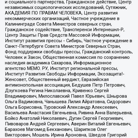
и социального партнерства, Гражданское действие, Центр
независимых социологических исследований, Сутяжник,
АКАДЕМИЯ ПО ПРАВАМ ЧЕЛОВЕКА, Центр развития
некоммерческих организаций, Частное учреждение в
Калининграде Совета Министров северных стран,
Гражданское содействие, Трансперенси Интернешнл-Р,
Центр Защиты Прав Средств Массовой Информации,
Институт развития прессы - Сибирь, Частное учреждение в
Санкт-Петербурге Совета Министров Северных Стран,
Фонд поддержки свободы прессы, Гражданский контроль,
Человек и Закон, Общественная комиссия по сохранению
наследия академика Сахарова, Информационное
агентство МЕМО. РУ, Институт региональной прессы,
Институт Развития Свободы Информации, Экозащита!-
Женсовет, Общественный вердикт, Евразийская
антимонопольная ассоциация, Бедушев Петр Петрович,
Дзугкоева Регина Николаевна, Кривенко Сергей
Владимирович, Милославский Павел Юрьевич, Шнырова
Ольга Вадимовна, Чанышева Лилия Айратовна, Сидорович
Ольга Борисовна, Туровский Александр Алексеевич,
Васильева Анастасия Евгеньевна, Ривина Анна Валерьевна,
Бойко Анатолий Николаевич, Дугин Сергей Георгиевич,
Пивоваров Андрей Сергеевич, Аверин Виталий Евгеньевич,
Барахоев Магомед Бекханович, Шарипков Олег
Викторович, Мошель Ирина Ароновна, Шведов Григорий