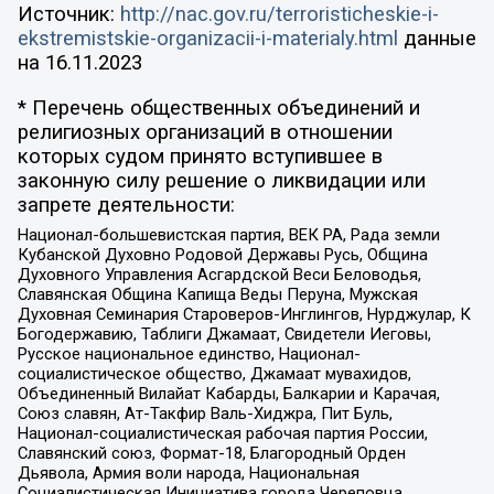
Источник:
http://nac.gov.ru/terroristicheskie-i-
ekstremistskie-organizacii-i-materialy.html
данные
на
16.11.2023
* Перечень общественных объединений и
религиозных организаций в отношении
которых судом принято вступившее в
законную силу решение о ликвидации или
запрете деятельности:
Национал-большевистская партия, ВЕК РА, Рада земли
Кубанской Духовно Родовой Державы Русь, Община
Духовного Управления Асгардской Веси Беловодья,
Славянская Община Капища Веды Перуна, Мужская
Духовная Семинария Староверов-Инглингов, Нурджулар, К
Богодержавию, Таблиги Джамаат, Свидетели Иеговы,
Русское национальное единство, Национал-
социалистическое общество, Джамаат мувахидов,
Объединенный Вилайат Кабарды, Балкарии и Карачая,
Союз славян, Ат-Такфир Валь-Хиджра, Пит Буль,
Национал-социалистическая рабочая партия России,
Славянский союз, Формат-18, Благородный Орден
Дьявола, Армия воли народа, Национальная
Социалистическая Инициатива города Череповца,