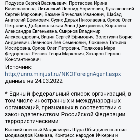
Подузов Сергей Васильевич, Протасова Ирина
Вячеславовна, Литинский Леонид Борисович, Лукашевский
Сергей Маркович, Бахмин Вячеслав Иванович, Шабад
Анатолий Ефимович, Сухих Дарья Николаевна, Орлов Олег
Петрович, Добровольская Анна Дмитриевна, Королева
Александра Евгеньевна, Смирнов Владимир
Александрович, Вицин Сергей Ефимович, Золотухин Борис
Андреевич, Левинсон Лев Семенович, Локшина Татьяна
Иосифовна, Орлов Олег Петрович, Полякова Мара
Федоровна, Резник Генри Маркович, Захаров Герман
Константинович
Источник:
http://unro.minjust.ru/NKOForeignAgent.aspx
данные на
24.03.2022
* Единый федеральный список организаций, в
том числе иностранных и международных
организаций, признанных в соответствии с
законодательством Российской Федерации
террористическими:
Высший военный Маджлисуль Шура Объединенных сил
моджахедов Кавказа, Конгресс народов Ичкерии и