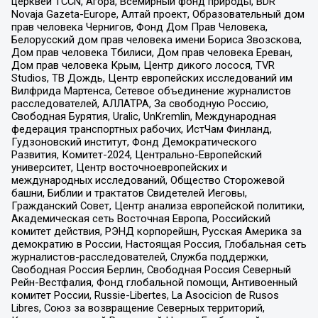
церквей TCCN, Агора, Всемирный фонд природы, BDR
Novaja Gazeta-Europe, Алтай проект, Образовательный дом
прав человека Чернигов, Фонд Дом Прав Человека,
Белорусский дом прав человека имени Бориса Звозскова,
Дом прав человека Тбилиси, Дом прав человека Ереван,
Дом прав человека Крым, Центр дикого лосося, TVR
Studios, ТВ Дождь, Центр европейских исследований им
Вилфрида Мартенса, Сетевое объединение журналистов
расследователей, АЛЛАТРА, За свободную Россию,
Свободная Бурятия, Uralic, UnKremlin, Международная
федерация транспортных рабочих, ИстЧам Финланд,
Гудзоновский институт, Фонд Демократического
Развития, Комитет-2024, Центрально-Европейский
университет, Центр восточноевропейских и
международных исследований, Общество Сторожевой
башни, Библии и трактатов Свидетелей Иеговы,
Гражданский Совет, Центр анализа европейской политики,
Академическая сеть Восточная Европа, Российский
комитет действия, РЭНД корпорейшн, Русская Америка за
демократию в России, Настоящая Россия, Глобальная сеть
журналистов-расследователей, Служба поддержки,
Свободная Россия Берлин, Свободная Россия Северный
Рейн-Вестфалия, Фонд глобальной помощи, Антивоенный
комитет России, Russie-Libertes, La Asocicion de Rusos
Libres, Союз за возвращение Северных территорий,