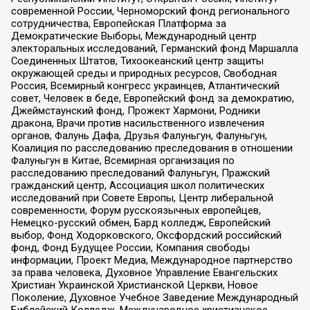
современной России, Черноморский фонд регионального
сотрудничества, Европейская Платформа за
Демократические Выборы, Международный центр
электоральных исследований, Германский фонд Маршалла
Соединенных Штатов, Тихоокеанский центр защиты
окружающей среды и природных ресурсов, Свободная
Россия, Всемирный конгресс украинцев, Атлантический
совет, Человек в беде, Европейский фонд за демократию,
Джеймстаунский фонд, Прожект Хармони, Родники
дракона, Врачи против насильственного извлечения
органов, Фалунь Дафа, Друзья Фалуньгун, Фалуньгун,
Коалиция по расследованию преследования в отношении
Фалуньгун в Китае, Всемирная организация по
расследованию преследований Фалуньгун, Пражский
гражданский центр, Ассоциация школ политических
исследований при Совете Европы, Центр либеральной
современности, Форум русскоязычных европейцев,
Немецко-русский обмен, Бард колледж, Европейский
выбор, Фонд Ходорковского, Оксфордский российский
фонд, Фонд Будущее России, Компания свободы
информации, Проект Медиа, Международное партнерство
за права человека, Духовное Управление Евангельских
Христиан Украинской Христианской Церкви, Новое
Поколение, Духовное Учебное Заведение Международный