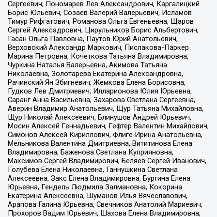
Сергеевич, Пономарев Лев Александрович, Каргалицкий
Борис Юльевич, Созаев Валерий Валерьевич, Исламов
Тимур Рифгатович, Романова Ольга Евгеньевна, Щаров
Сергей Алексадрович, Цирульников Борис Альбертович,
Гасан Ольга Павловна, Паутов Юрий Анатольевич,
Верховский Александр Маркович, Пислакова-Паркер
Марина Петровна, Кочеткова Татьяна Владимировна,
Чуркина Наталья Валерьевна, Акимова Татьяна
Николаевна, Золотарева Екатерина Александровна,
Рачинский Ян Збигневич, Жемкова Елена Борисовна,
Гудков Лев Дмитриевич, Илларионова Юлия Юрьевна,
Саранг Анна Васильевна, Захарова Светлана Сергеевна,
Аверин Владимир Анатольевич, Щур Татьяна Михайловна,
Щур Николай Алексеевич, Блинушов Андрей Юрьевич,
Мосин Алексей Геннадьевич, Гефтер Валентин Михайлович,
Симонов Алексей Кириллович, Флиге Ирина Анатольевна,
Мельникова Валентина Дмитриевна, Вититинова Елена
Владимировна, Баженова Светлана Куприяновна,
Максимов Сергей Владимирович, Беляев Сергей Иванович,
Голубева Елена Николаевна, Ганнушкина Светлана
Алексеевна, Закс Елена Владимировна, Буртина Елена
Юрьевна, Гендель Людмила Залмановна, Кокорина
Екатерина Алексеевна, Шуманов Илья Вячеславович,
Арапова Галина Юрьевна, Свечников Анатолий Мариевич,
Прохоров Вадим Юрьевич, Шахова Елена Владимировна,