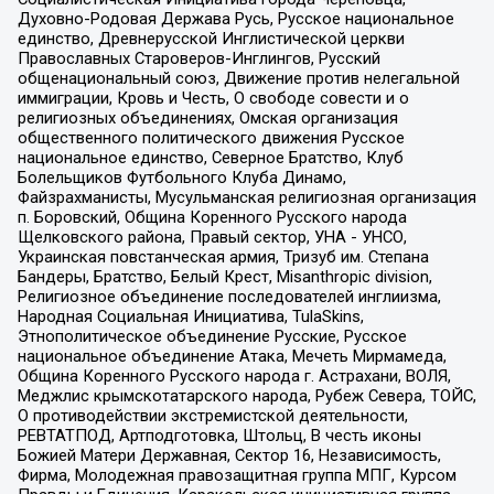
Духовно-Родовая Держава Русь, Русское национальное
единство, Древнерусской Инглистической церкви
Православных Староверов-Инглингов, Русский
общенациональный союз, Движение против нелегальной
иммиграции, Кровь и Честь, О свободе совести и о
религиозных объединениях, Омская организация
общественного политического движения Русское
национальное единство, Северное Братство, Клуб
Болельщиков Футбольного Клуба Динамо,
Файзрахманисты, Мусульманская религиозная организация
п. Боровский, Община Коренного Русского народа
Щелковского района, Правый сектор, УНА - УНСО,
Украинская повстанческая армия, Тризуб им. Степана
Бандеры, Братство, Белый Крест, Misanthropic division,
Религиозное объединение последователей инглиизма,
Народная Социальная Инициатива, TulaSkins,
Этнополитическое объединение Русские, Русское
национальное объединение Атака, Мечеть Мирмамеда,
Община Коренного Русского народа г. Астрахани, ВОЛЯ,
Меджлис крымскотатарского народа, Рубеж Севера, ТОЙС,
О противодействии экстремистской деятельности,
РЕВТАТПОД, Артподготовка, Штольц, В честь иконы
Божией Матери Державная, Сектор 16, Независимость,
Фирма, Молодежная правозащитная группа МПГ, Курсом