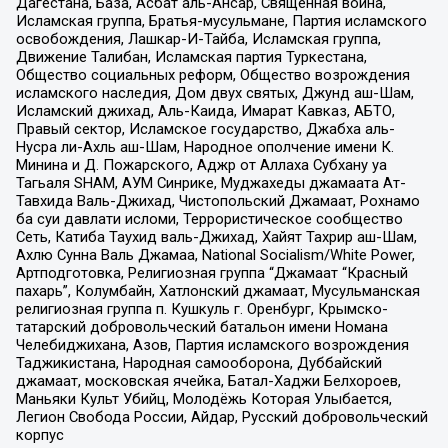
Дагестана, База, Асбат аль-Ансар, Священная война,
Исламская группа, Братья-мусульмане, Партия исламского
освобождения, Лашкар-И-Тайба, Исламская группа,
Движение Талибан, Исламская партия Туркестана,
Общество социальных реформ, Общество возрождения
исламского наследия, Дом двух святых, Джунд аш-Шам,
Исламский джихад, Аль-Каида, Имарат Кавказ, АБТО,
Правый сектор, Исламское государство, Джабха аль-
Нусра ли-Ахль аш-Шам, Народное ополчение имени К.
Минина и Д. Пожарского, Аджр от Аллаха Субхану уа
Тагьаля SHAM, АУМ Синрике, Муджахеды джамаата Ат-
Тавхида Валь-Джихад, Чистопольский Джамаат, Рохнамо
ба суи давлати исломи, Террористическое сообщество
Сеть, Катиба Таухид валь-Джихад, Хайят Тахрир аш-Шам,
Ахлю Сунна Валь Джамаа, National Socialism/White Power,
Артподготовка, Религиозная группа “Джамаат “Красный
пахарь”, Колумбайн, Хатлонский джамаат, Мусульманская
религиозная группа п. Кушкуль г. Оренбург, Крымско-
татарский добровольческий батальон имени Номана
Челебиджихана, Азов, Партия исламского возрождения
Таджикистана, Народная самооборона, Дуббайский
джамаат, московская ячейка, Батал-Хаджи Белхороев,
Маньяки Культ Убийц, Молодёжь Которая Улыбается,
Легион Свобода России, Айдар, Русский добровольческий
корпус