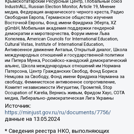
Крымскотатарский Ресурсный Центр, Глобальный союз
IndustriALL, Russian Election Monitor, Article 19, Мнение
медиа, Федерация анархического черного креста, Радио
Свободная Европа, Германское общество изучения
Восточной Европы, Фонд имени Фридриха Эберта, XZ
gGmbH, Мобильная академия поддержки гендерной
демократии и миротворчества, Форум имени Льва
Копелева, American Councils for International Education,
Cultural Vistas, Institute of International Education,
Антивоенное движение Антальи, Открытый диалог, Школа
международных отношений и государственной политики
им Питера Мунка, Российско-канадский демократический
альянс, Школа международных отношений им Нормана
Патерсона, Центр Гражданских Свобод, Фонд Бориса
Немцова за Свободу, Фонд имени Фридриха Науманна за
свободу, Феминистское антивоенное сопротивление,
Комитет независимости Ингушетии, Прометей, Stop
Occupation of Karelia, Вернись живым, Фридом Хаус, СОТА
медиа, Либерально-демократическая Лига Украины
Источник:
https://minjust.gov.ru/ru/documents/7756/
данные на
13.05.2024
* Сведения реестра НКО, выполняющих