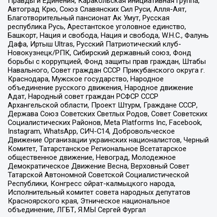
Правды и Единения, Каракольская инициативная группа,
Автоград Крю, Союз Славянских Сил Руси, Алля-Аят,
Благотворительный пансионат Ак Умут, Русская
республика Русь, Арестантское уголовное единство,
Башкорт, Нация и свобода, Нация и свобода, W.H.С., Фалунь
Дафа, Иртыш Ultras, Русский Патриотический клуб-
Новокузнецк/РПК, Сибирский державный союз, Фонд
борьбы с коррупцией, Фонд защиты прав граждан, Штабы
Навального, Совет граждан СССР Прикубанского округа г.
Краснодара, Мужское государство, Народное
объединение русского движения, Народное движение
Адат, Народный совет граждан РСФСР СССР
Архангельской области, Проект Штурм, Граждане СССР,
Держава Союз Советских Светлых Родов, Совет Советских
Социалистических Районов, Meta Platforms Inc, Facebook,
Instagram, WhatsApp, СИЧ-С14, Добровольческое
Движение Организации украинских националистов, Черный
Комитет, Татарстанское Региональное Всетатарское
общественное движение, Невоград, Молодежное
Демократическое Движение Весна, Верховный Совет
Татарской Автономной Советской Социалистической
Республики, Конгресс ойрат-калмыцкого народа,
Исполнительный комитет совета народных депутатов
Красноярского края, Этническое национальное
объединение, ЛГБТ, Я.МЫ Сергей Фургал