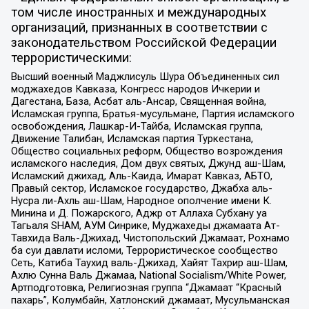
том числе иностранных и международных
организаций, признанных в соответствии с
законодательством Российской Федерации
террористическими:
Высший военный Маджлисуль Шура Объединенных сил
моджахедов Кавказа, Конгресс народов Ичкерии и
Дагестана, База, Асбат аль-Ансар, Священная война,
Исламская группа, Братья-мусульмане, Партия исламского
освобождения, Лашкар-И-Тайба, Исламская группа,
Движение Талибан, Исламская партия Туркестана,
Общество социальных реформ, Общество возрождения
исламского наследия, Дом двух святых, Джунд аш-Шам,
Исламский джихад, Аль-Каида, Имарат Кавказ, АБТО,
Правый сектор, Исламское государство, Джабха аль-
Нусра ли-Ахль аш-Шам, Народное ополчение имени К.
Минина и Д. Пожарского, Аджр от Аллаха Субхану уа
Тагьаля SHAM, АУМ Синрике, Муджахеды джамаата Ат-
Тавхида Валь-Джихад, Чистопольский Джамаат, Рохнамо
ба суи давлати исломи, Террористическое сообщество
Сеть, Катиба Таухид валь-Джихад, Хайят Тахрир аш-Шам,
Ахлю Сунна Валь Джамаа, National Socialism/White Power,
Артподготовка, Религиозная группа “Джамаат “Красный
пахарь”, Колумбайн, Хатлонский джамаат, Мусульманская