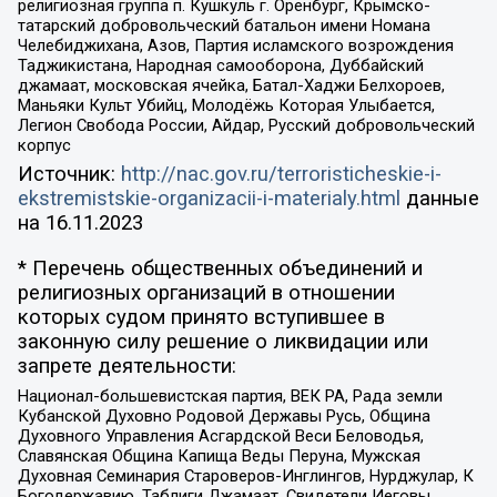
религиозная группа п. Кушкуль г. Оренбург, Крымско-
татарский добровольческий батальон имени Номана
Челебиджихана, Азов, Партия исламского возрождения
Таджикистана, Народная самооборона, Дуббайский
джамаат, московская ячейка, Батал-Хаджи Белхороев,
Маньяки Культ Убийц, Молодёжь Которая Улыбается,
Легион Свобода России, Айдар, Русский добровольческий
корпус
Источник:
http://nac.gov.ru/terroristicheskie-i-
ekstremistskie-organizacii-i-materialy.html
данные
на
16.11.2023
* Перечень общественных объединений и
религиозных организаций в отношении
которых судом принято вступившее в
законную силу решение о ликвидации или
запрете деятельности:
Национал-большевистская партия, ВЕК РА, Рада земли
Кубанской Духовно Родовой Державы Русь, Община
Духовного Управления Асгардской Веси Беловодья,
Славянская Община Капища Веды Перуна, Мужская
Духовная Семинария Староверов-Инглингов, Нурджулар, К
Богодержавию, Таблиги Джамаат, Свидетели Иеговы,