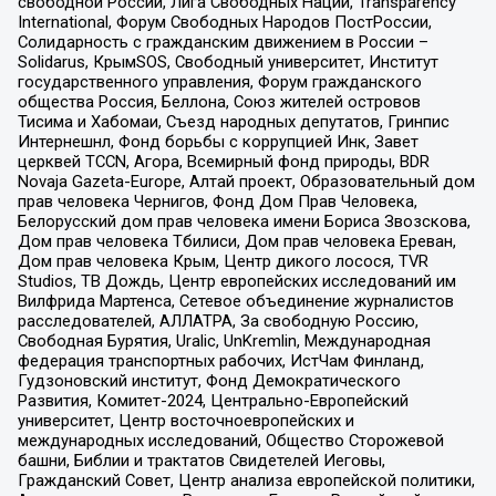
свободной России, Лига Свободных Наций, Transparеncy
International, Форум Свободных Народов ПостРоссии,
Солидарность с гражданским движением в России –
Solidarus, КрымSOS, Свободный университет, Институт
государственного управления, Форум гражданского
общества Россия, Беллона, Союз жителей островов
Тисима и Хабомаи, Съезд народных депутатов, Гринпис
Интернешнл, Фонд борьбы с коррупцией Инк, Завет
церквей TCCN, Агора, Всемирный фонд природы, BDR
Novaja Gazeta-Europe, Алтай проект, Образовательный дом
прав человека Чернигов, Фонд Дом Прав Человека,
Белорусский дом прав человека имени Бориса Звозскова,
Дом прав человека Тбилиси, Дом прав человека Ереван,
Дом прав человека Крым, Центр дикого лосося, TVR
Studios, ТВ Дождь, Центр европейских исследований им
Вилфрида Мартенса, Сетевое объединение журналистов
расследователей, АЛЛАТРА, За свободную Россию,
Свободная Бурятия, Uralic, UnKremlin, Международная
федерация транспортных рабочих, ИстЧам Финланд,
Гудзоновский институт, Фонд Демократического
Развития, Комитет-2024, Центрально-Европейский
университет, Центр восточноевропейских и
международных исследований, Общество Сторожевой
башни, Библии и трактатов Свидетелей Иеговы,
Гражданский Совет, Центр анализа европейской политики,