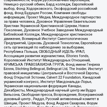
современности, Форум русскоязычных европейцев,
Немецко-русский обмен, Бард колледж, Европейский
выбор, Фонд Ходорковского, Оксфордский российский
фонд, Фонд Будущее России, Компания свободы
информации, Проект Медиа, Международное партнерство
за права человека, Духовное Управление Евангельских
Христиан Украинской Христианской Церкви, Новое
Поколение, Духовное Учебное Заведение Международный
Библейский Колледж, Международное христианское
движение, Всемирный Институт Саентологических
Предприятий, Церковь Духовной Технологии, Европейская
сеть организаций по наблюдению за выборами,
Республика Польша, СВОБОДНЫЙ ИДЕЛЬ-УРАЛ,
Ассоциация развития журналистики, IStories fonds,
Королевский Институт Международных Отношений,
КРИМСЬКА ПРАВОЗАХИСНА ГРУПА, Фонд имени Генриха
Бёлля, Stichting Bellingcat, Bellingcat Ltd, The Insider, Институт
правовой инициативы Центральной и Восточной Европы,
Фонд Открытой Эстонии, Calvert 22 Foundation, Канадский
украинский конгресс, Институт Макдональда-Лорье,
Украинская национальная федерация Канады,
Декабристы, Международный научный центр им Вудро
Вильсона, Свободная пресса, Возрождение, Всеукраинский
духовный центр , Риддл, Русский антивоенный комитет в
Швеции, Проект Медуза, Фонд Андрея Сахарова, Форум