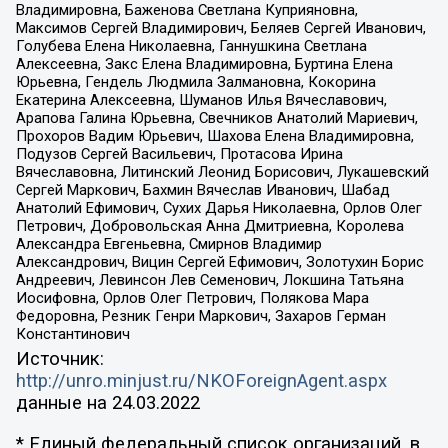
Владимировна, Баженова Светлана Куприяновна,
Максимов Сергей Владимирович, Беляев Сергей Иванович,
Голубева Елена Николаевна, Ганнушкина Светлана
Алексеевна, Закс Елена Владимировна, Буртина Елена
Юрьевна, Гендель Людмила Залмановна, Кокорина
Екатерина Алексеевна, Шуманов Илья Вячеславович,
Арапова Галина Юрьевна, Свечников Анатолий Мариевич,
Прохоров Вадим Юрьевич, Шахова Елена Владимировна,
Подузов Сергей Васильевич, Протасова Ирина
Вячеславовна, Литинский Леонид Борисович, Лукашевский
Сергей Маркович, Бахмин Вячеслав Иванович, Шабад
Анатолий Ефимович, Сухих Дарья Николаевна, Орлов Олег
Петрович, Добровольская Анна Дмитриевна, Королева
Александра Евгеньевна, Смирнов Владимир
Александрович, Вицин Сергей Ефимович, Золотухин Борис
Андреевич, Левинсон Лев Семенович, Локшина Татьяна
Иосифовна, Орлов Олег Петрович, Полякова Мара
Федоровна, Резник Генри Маркович, Захаров Герман
Константинович
Источник:
http://unro.minjust.ru/NKOForeignAgent.aspx
данные на
24.03.2022
* Единый федеральный список организаций, в