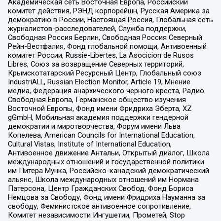
Академическая сеть Восточная Европа, Российский
комитет действия, РЭНД корпорейшн, Русская Америка за
демократию в России, Настоящая Россия, Глобальная сеть
журналистов-расследователей, Служба поддержки,
Свободная Россия Берлин, Свободная Россия Северный
Рейн-Вестфалия, Фонд глобальной помощи, Антивоенный
комитет России, Russie-Libertes, La Asocicion de Rusos
Libres, Союз за возвращение Северных территорий,
Крымскотатарский Ресурсный Центр, Глобальный союз
IndustriALL, Russian Election Monitor, Article 19, Мнение
медиа, Федерация анархического черного креста, Радио
Свободная Европа, Германское общество изучения
Восточной Европы, Фонд имени Фридриха Эберта, XZ
gGmbH, Мобильная академия поддержки гендерной
демократии и миротворчества, Форум имени Льва
Копелева, American Councils for International Education,
Cultural Vistas, Institute of International Education,
Антивоенное движение Антальи, Открытый диалог, Школа
международных отношений и государственной политики
им Питера Мунка, Российско-канадский демократический
альянс, Школа международных отношений им Нормана
Патерсона, Центр Гражданских Свобод, Фонд Бориса
Немцова за Свободу, Фонд имени Фридриха Науманна за
свободу, Феминистское антивоенное сопротивление,
Комитет независимости Ингушетии, Прометей, Stop