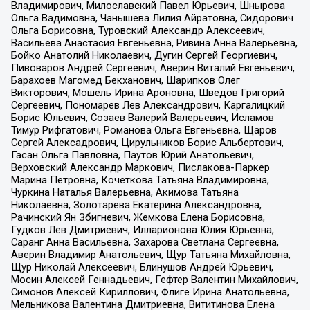
Владимирович, Милославский Павел Юрьевич, Шнырова
Ольга Вадимовна, Чанышева Лилия Айратовна, Сидорович
Ольга Борисовна, Туровский Александр Алексеевич,
Васильева Анастасия Евгеньевна, Ривина Анна Валерьевна,
Бойко Анатолий Николаевич, Дугин Сергей Георгиевич,
Пивоваров Андрей Сергеевич, Аверин Виталий Евгеньевич,
Барахоев Магомед Бекханович, Шарипков Олег
Викторович, Мошель Ирина Ароновна, Шведов Григорий
Сергеевич, Пономарев Лев Александрович, Каргалицкий
Борис Юльевич, Созаев Валерий Валерьевич, Исламов
Тимур Рифгатович, Романова Ольга Евгеньевна, Щаров
Сергей Алексадрович, Цирульников Борис Альбертович,
Гасан Ольга Павловна, Паутов Юрий Анатольевич,
Верховский Александр Маркович, Пислакова-Паркер
Марина Петровна, Кочеткова Татьяна Владимировна,
Чуркина Наталья Валерьевна, Акимова Татьяна
Николаевна, Золотарева Екатерина Александровна,
Рачинский Ян Збигневич, Жемкова Елена Борисовна,
Гудков Лев Дмитриевич, Илларионова Юлия Юрьевна,
Саранг Анна Васильевна, Захарова Светлана Сергеевна,
Аверин Владимир Анатольевич, Щур Татьяна Михайловна,
Щур Николай Алексеевич, Блинушов Андрей Юрьевич,
Мосин Алексей Геннадьевич, Гефтер Валентин Михайлович,
Симонов Алексей Кириллович, Флиге Ирина Анатольевна,
Мельникова Валентина Дмитриевна, Вититинова Елена