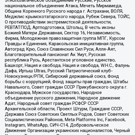
Этнополитическое объединение Русские, Русское
национальное объединение Атака, Мечеть Мирмамеда,
Община Коренного Русского народа г. Астрахани, ВОЛЯ,
Меджлис крымскотатарского народа, Рубеж Севера, ТОЙС,
О противодействии экстремистской деятельности,
РЕВТАТПОД, Артподготовка, Штольц, В честь иконы
Божией Матери Державная, Сектор 16, Независимость,
Фирма, Молодежная правозащитная группа МПГ, Курсом
Правды и Единения, Каракольская инициативная группа,
Автоград Крю, Союз Славянских Сил Руси, Алля-Аят,
Благотворительный пансионат Ак Умут, Русская
республика Русь, Арестантское уголовное единство,
Башкорт, Нация и свобода, Нация и свобода, W.H.С., Фалунь
Дафа, Иртыш Ultras, Русский Патриотический клуб-
Новокузнецк/РПК, Сибирский державный союз, Фонд
борьбы с коррупцией, Фонд защиты прав граждан, Штабы
Навального, Совет граждан СССР Прикубанского округа г.
Краснодара, Мужское государство, Народное
объединение русского движения, Народное движение
Адат, Народный совет граждан РСФСР СССР
Архангельской области, Проект Штурм, Граждане СССР,
Держава Союз Советских Светлых Родов, Совет Советских
Социалистических Районов, Meta Platforms Inc, Facebook,
Instagram, WhatsApp, СИЧ-С14, Добровольческое
Движение Организации украинских националистов, Черный