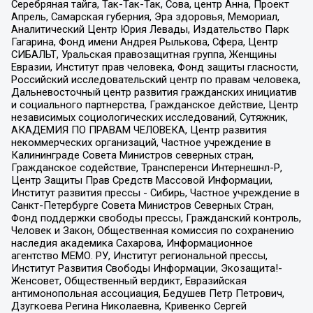
Серебряная тайга, Так-Так-Так, Сова, центр Анна, Проект
Апрель, Самарская губерния, Эра здоровья, Мемориал,
Аналитический Центр Юрия Левады, Издательство Парк
Гагарина, Фонд имени Андрея Рылькова, Сфера, Центр
СИБАЛЬТ, Уральская правозащитная группа, Женщины
Евразии, Институт прав человека, Фонд защиты гласности,
Российский исследовательский центр по правам человека,
Дальневосточный центр развития гражданских инициатив
и социального партнерства, Гражданское действие, Центр
независимых социологических исследований, Сутяжник,
АКАДЕМИЯ ПО ПРАВАМ ЧЕЛОВЕКА, Центр развития
некоммерческих организаций, Частное учреждение в
Калининграде Совета Министров северных стран,
Гражданское содействие, Трансперенси Интернешнл-Р,
Центр Защиты Прав Средств Массовой Информации,
Институт развития прессы - Сибирь, Частное учреждение в
Санкт-Петербурге Совета Министров Северных Стран,
Фонд поддержки свободы прессы, Гражданский контроль,
Человек и Закон, Общественная комиссия по сохранению
наследия академика Сахарова, Информационное
агентство МЕМО. РУ, Институт региональной прессы,
Институт Развития Свободы Информации, Экозащита!-
Женсовет, Общественный вердикт, Евразийская
антимонопольная ассоциация, Бедушев Петр Петрович,
Дзугкоева Регина Николаевна, Кривенко Сергей