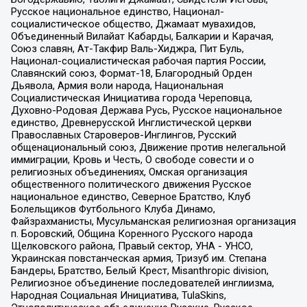
Русское национальное единство, Национал-
социалистическое общество, Джамаат мувахидов,
Объединенный Вилайат Кабарды, Балкарии и Карачая,
Союз славян, Ат-Такфир Валь-Хиджра, Пит Буль,
Национал-социалистическая рабочая партия России,
Славянский союз, Формат-18, Благородный Орден
Дьявола, Армия воли народа, Национальная
Социалистическая Инициатива города Череповца,
Духовно-Родовая Держава Русь, Русское национальное
единство, Древнерусской Инглистической церкви
Православных Староверов-Инглингов, Русский
общенациональный союз, Движение против нелегальной
иммиграции, Кровь и Честь, О свободе совести и о
религиозных объединениях, Омская организация
общественного политического движения Русское
национальное единство, Северное Братство, Клуб
Болельщиков Футбольного Клуба Динамо,
Файзрахманисты, Мусульманская религиозная организация
п. Боровский, Община Коренного Русского народа
Щелковского района, Правый сектор, УНА - УНСО,
Украинская повстанческая армия, Тризуб им. Степана
Бандеры, Братство, Белый Крест, Misanthropic division,
Религиозное объединение последователей инглиизма,
Народная Социальная Инициатива, TulaSkins,