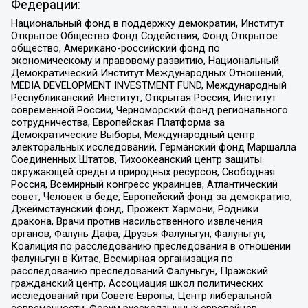
Федерации:
Национальный фонд в поддержку демократии, Институт
Открытое Общество Фонд Содействия, Фонд Открытое
общество, Американо-российский фонд по
экономическому и правовому развитию, Национальный
Демократический Институт Международных Отношений,
MEDIA DEVELOPMENT INVESTMENT FUND, Международный
Республиканский Институт, Открытая Россия, Институт
современной России, Черноморский фонд регионального
сотрудничества, Европейская Платформа за
Демократические Выборы, Международный центр
электоральных исследований, Германский фонд Маршалла
Соединенных Штатов, Тихоокеанский центр защиты
окружающей среды и природных ресурсов, Свободная
Россия, Всемирный конгресс украинцев, Атлантический
совет, Человек в беде, Европейский фонд за демократию,
Джеймстаунский фонд, Прожект Хармони, Родники
дракона, Врачи против насильственного извлечения
органов, Фалунь Дафа, Друзья Фалуньгун, Фалуньгун,
Коалиция по расследованию преследования в отношении
Фалуньгун в Китае, Всемирная организация по
расследованию преследований Фалуньгун, Пражский
гражданский центр, Ассоциация школ политических
исследований при Совете Европы, Центр либеральной