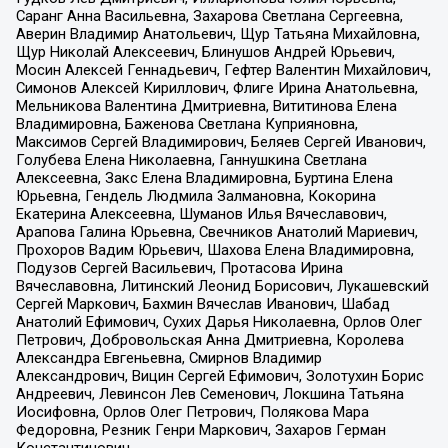
Саранг Анна Васильевна, Захарова Светлана Сергеевна,
Аверин Владимир Анатольевич, Щур Татьяна Михайловна,
Щур Николай Алексеевич, Блинушов Андрей Юрьевич,
Мосин Алексей Геннадьевич, Гефтер Валентин Михайлович,
Симонов Алексей Кириллович, Флиге Ирина Анатольевна,
Мельникова Валентина Дмитриевна, Вититинова Елена
Владимировна, Баженова Светлана Куприяновна,
Максимов Сергей Владимирович, Беляев Сергей Иванович,
Голубева Елена Николаевна, Ганнушкина Светлана
Алексеевна, Закс Елена Владимировна, Буртина Елена
Юрьевна, Гендель Людмила Залмановна, Кокорина
Екатерина Алексеевна, Шуманов Илья Вячеславович,
Арапова Галина Юрьевна, Свечников Анатолий Мариевич,
Прохоров Вадим Юрьевич, Шахова Елена Владимировна,
Подузов Сергей Васильевич, Протасова Ирина
Вячеславовна, Литинский Леонид Борисович, Лукашевский
Сергей Маркович, Бахмин Вячеслав Иванович, Шабад
Анатолий Ефимович, Сухих Дарья Николаевна, Орлов Олег
Петрович, Добровольская Анна Дмитриевна, Королева
Александра Евгеньевна, Смирнов Владимир
Александрович, Вицин Сергей Ефимович, Золотухин Борис
Андреевич, Левинсон Лев Семенович, Локшина Татьяна
Иосифовна, Орлов Олег Петрович, Полякова Мара
Федоровна, Резник Генри Маркович, Захаров Герман
Константинович