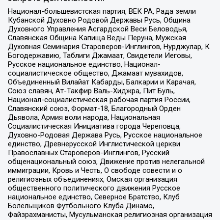
Национал-большевистская партия, ВЕК РА, Рада земли
Кубанской Духовно Родовой Державы Русь, Община
Духовного Управления Асгардской Веси Беловодья,
Славянская Община Капища Веды Перуна, Мужская
Духовная Семинария Староверов-Инглингов, Нурджулар, К
Богодержавию, Таблиги Джамаат, Свидетели Иеговы,
Русское национальное единство, Национал-
социалистическое общество, Джамаат мувахидов,
Объединенный Вилайат Кабарды, Балкарии и Карачая,
Союз славян, Ат-Такфир Валь-Хиджра, Пит Буль,
Национал-социалистическая рабочая партия России,
Славянский союз, Формат-18, Благородный Орден
Дьявола, Армия воли народа, Национальная
Социалистическая Инициатива города Череповца,
Духовно-Родовая Держава Русь, Русское национальное
единство, Древнерусской Инглистической церкви
Православных Староверов-Инглингов, Русский
общенациональный союз, Движение против нелегальной
иммиграции, Кровь и Честь, О свободе совести и о
религиозных объединениях, Омская организация
общественного политического движения Русское
национальное единство, Северное Братство, Клуб
Болельщиков Футбольного Клуба Динамо,
Файзрахманисты, Мусульманская религиозная организация