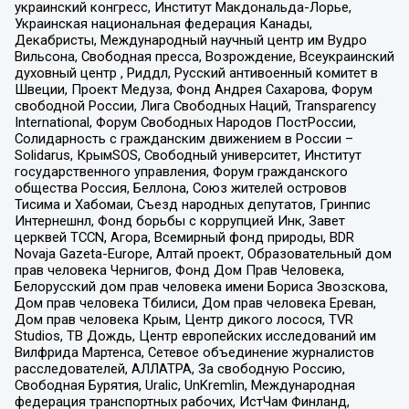
украинский конгресс, Институт Макдональда-Лорье,
Украинская национальная федерация Канады,
Декабристы, Международный научный центр им Вудро
Вильсона, Свободная пресса, Возрождение, Всеукраинский
духовный центр , Риддл, Русский антивоенный комитет в
Швеции, Проект Медуза, Фонд Андрея Сахарова, Форум
свободной России, Лига Свободных Наций, Transparеncy
International, Форум Свободных Народов ПостРоссии,
Солидарность с гражданским движением в России –
Solidarus, КрымSOS, Свободный университет, Институт
государственного управления, Форум гражданского
общества Россия, Беллона, Союз жителей островов
Тисима и Хабомаи, Съезд народных депутатов, Гринпис
Интернешнл, Фонд борьбы с коррупцией Инк, Завет
церквей TCCN, Агора, Всемирный фонд природы, BDR
Novaja Gazeta-Europe, Алтай проект, Образовательный дом
прав человека Чернигов, Фонд Дом Прав Человека,
Белорусский дом прав человека имени Бориса Звозскова,
Дом прав человека Тбилиси, Дом прав человека Ереван,
Дом прав человека Крым, Центр дикого лосося, TVR
Studios, ТВ Дождь, Центр европейских исследований им
Вилфрида Мартенса, Сетевое объединение журналистов
расследователей, АЛЛАТРА, За свободную Россию,
Свободная Бурятия, Uralic, UnKremlin, Международная
федерация транспортных рабочих, ИстЧам Финланд,