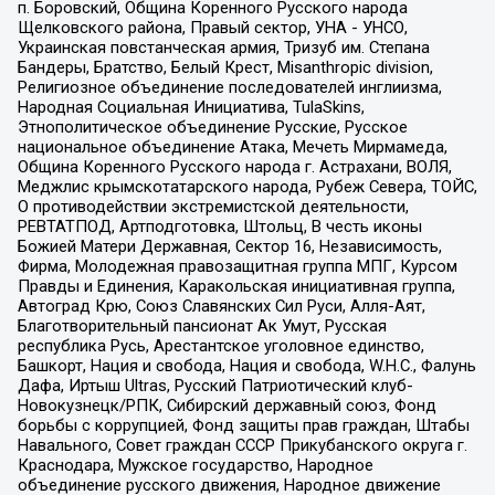
п. Боровский, Община Коренного Русского народа
Щелковского района, Правый сектор, УНА - УНСО,
Украинская повстанческая армия, Тризуб им. Степана
Бандеры, Братство, Белый Крест, Misanthropic division,
Религиозное объединение последователей инглиизма,
Народная Социальная Инициатива, TulaSkins,
Этнополитическое объединение Русские, Русское
национальное объединение Атака, Мечеть Мирмамеда,
Община Коренного Русского народа г. Астрахани, ВОЛЯ,
Меджлис крымскотатарского народа, Рубеж Севера, ТОЙС,
О противодействии экстремистской деятельности,
РЕВТАТПОД, Артподготовка, Штольц, В честь иконы
Божией Матери Державная, Сектор 16, Независимость,
Фирма, Молодежная правозащитная группа МПГ, Курсом
Правды и Единения, Каракольская инициативная группа,
Автоград Крю, Союз Славянских Сил Руси, Алля-Аят,
Благотворительный пансионат Ак Умут, Русская
республика Русь, Арестантское уголовное единство,
Башкорт, Нация и свобода, Нация и свобода, W.H.С., Фалунь
Дафа, Иртыш Ultras, Русский Патриотический клуб-
Новокузнецк/РПК, Сибирский державный союз, Фонд
борьбы с коррупцией, Фонд защиты прав граждан, Штабы
Навального, Совет граждан СССР Прикубанского округа г.
Краснодара, Мужское государство, Народное
объединение русского движения, Народное движение