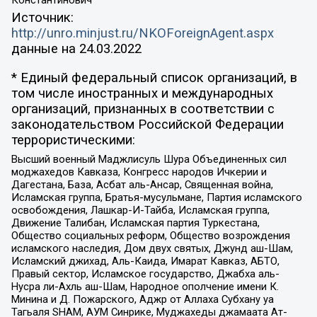
Источник:
http://unro.minjust.ru/NKOForeignAgent.aspx
данные на
24.03.2022
* Единый федеральный список организаций, в
том числе иностранных и международных
организаций, признанных в соответствии с
законодательством Российской Федерации
террористическими:
Высший военный Маджлисуль Шура Объединенных сил
моджахедов Кавказа, Конгресс народов Ичкерии и
Дагестана, База, Асбат аль-Ансар, Священная война,
Исламская группа, Братья-мусульмане, Партия исламского
освобождения, Лашкар-И-Тайба, Исламская группа,
Движение Талибан, Исламская партия Туркестана,
Общество социальных реформ, Общество возрождения
исламского наследия, Дом двух святых, Джунд аш-Шам,
Исламский джихад, Аль-Каида, Имарат Кавказ, АБТО,
Правый сектор, Исламское государство, Джабха аль-
Нусра ли-Ахль аш-Шам, Народное ополчение имени К.
Минина и Д. Пожарского, Аджр от Аллаха Субхану уа
Тагьаля SHAM, АУМ Синрике, Муджахеды джамаата Ат-