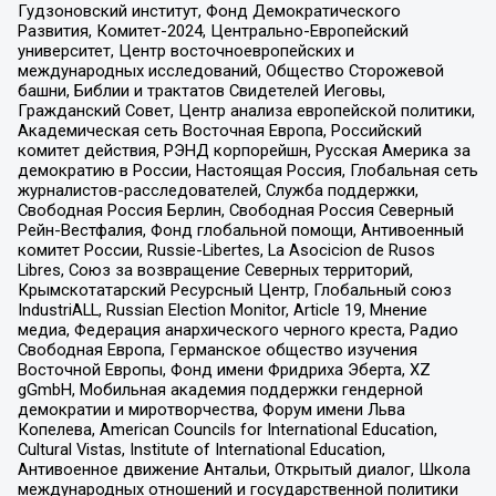
Гудзоновский институт, Фонд Демократического
Развития, Комитет-2024, Центрально-Европейский
университет, Центр восточноевропейских и
международных исследований, Общество Сторожевой
башни, Библии и трактатов Свидетелей Иеговы,
Гражданский Совет, Центр анализа европейской политики,
Академическая сеть Восточная Европа, Российский
комитет действия, РЭНД корпорейшн, Русская Америка за
демократию в России, Настоящая Россия, Глобальная сеть
журналистов-расследователей, Служба поддержки,
Свободная Россия Берлин, Свободная Россия Северный
Рейн-Вестфалия, Фонд глобальной помощи, Антивоенный
комитет России, Russie-Libertes, La Asocicion de Rusos
Libres, Союз за возвращение Северных территорий,
Крымскотатарский Ресурсный Центр, Глобальный союз
IndustriALL, Russian Election Monitor, Article 19, Мнение
медиа, Федерация анархического черного креста, Радио
Свободная Европа, Германское общество изучения
Восточной Европы, Фонд имени Фридриха Эберта, XZ
gGmbH, Мобильная академия поддержки гендерной
демократии и миротворчества, Форум имени Льва
Копелева, American Councils for International Education,
Cultural Vistas, Institute of International Education,
Антивоенное движение Антальи, Открытый диалог, Школа
международных отношений и государственной политики