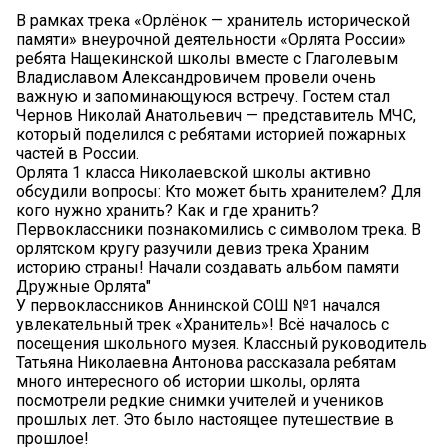
В рамках трека «Орлёнок — хранитель исторической
памяти» внеурочной деятельности «Орлята России»
ребята Нащекинской школы вместе с Глаголевым
Владиславом Александровичем провели очень
важную и запоминающуюся встречу. Гостем стал
Чернов Николай Анатольевич — представитель МЧС,
который поделился с ребятами историей пожарных
частей в России.
Орлята 1 класса Николаевской школы активно
обсудили вопросы: Кто может быть хранителем? Для
кого нужно хранить? Как и где хранить?
Первоклассники познакомились с символом трека. В
орлятском кругу разучили девиз трека Храним
историю страны! Начали создавать альбом памяти
Дружные Орлята"
У первоклассников Аннинской СОШ №1 начался
увлекательный трек «Хранитель»! Всё началось с
посещения школьного музея. Классный руководитель
Татьяна Николаевна Антонова рассказала ребятам
много интересного об истории школы, орлята
посмотрели редкие снимки учителей и учеников
прошлых лет. Это было настоящее путешествие в
прошлое!