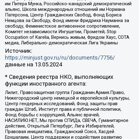
им Питера Мунка, Российско-канадский демократический
альянс, Школа международных отношений им Нормана
Патерсона, Центр Гражданских Свобод, Фонд Бориса
Немцова за Свободу, Фонд имени Фридриха Науманна за
свободу, Феминистское антивоенное сопротивление,
Комитет независимости Ингушетии, Прометей, Stop
Occupation of Karelia, Вернись живым, Фридом Хаус, СОТА
медиа, Либерально-демократическая Лига Украины
Источник:
https://minjust.gov.ru/ru/documents/7756/
данные на
13.05.2024
* Сведения реестра НКО, выполняющих
функции иностранного агента:
Лилит, Правозащитная группа Гражданин.Армия.Право,
Нижегородский центр немецкой и европейской культуры,
Центр гендерных исследований, Фонд защиты прав
граждан Штаб, Институт права и публичной политики,
Фонд борьбы с коррупцией, Альянс врачей,
НАСИЛИЮ.НЕТ, Мы против СПИДа, СВЕЧА, Гуманитарное
действие, Открытый Петербург, Лига Избирателей,
Правовая инициатива, Гражданский Союз, Хасдей
Ерушалаим, Центр поддержки и содействия развитию