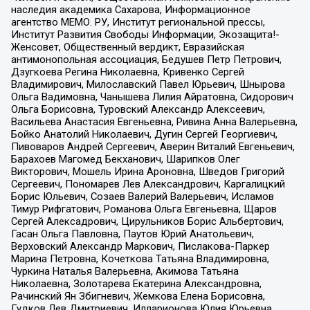
наследия академика Сахарова, Информационное
агентство МЕМО. РУ, Институт региональной прессы,
Институт Развития Свободы Информации, Экозащита!-
Женсовет, Общественный вердикт, Евразийская
антимонопольная ассоциация, Бедушев Петр Петрович,
Дзугкоева Регина Николаевна, Кривенко Сергей
Владимирович, Милославский Павел Юрьевич, Шнырова
Ольга Вадимовна, Чанышева Лилия Айратовна, Сидорович
Ольга Борисовна, Туровский Александр Алексеевич,
Васильева Анастасия Евгеньевна, Ривина Анна Валерьевна,
Бойко Анатолий Николаевич, Дугин Сергей Георгиевич,
Пивоваров Андрей Сергеевич, Аверин Виталий Евгеньевич,
Барахоев Магомед Бекханович, Шарипков Олег
Викторович, Мошель Ирина Ароновна, Шведов Григорий
Сергеевич, Пономарев Лев Александрович, Каргалицкий
Борис Юльевич, Созаев Валерий Валерьевич, Исламов
Тимур Рифгатович, Романова Ольга Евгеньевна, Щаров
Сергей Алексадрович, Цирульников Борис Альбертович,
Гасан Ольга Павловна, Паутов Юрий Анатольевич,
Верховский Александр Маркович, Пислакова-Паркер
Марина Петровна, Кочеткова Татьяна Владимировна,
Чуркина Наталья Валерьевна, Акимова Татьяна
Николаевна, Золотарева Екатерина Александровна,
Рачинский Ян Збигневич, Жемкова Елена Борисовна,
Гудков Лев Дмитриевич, Илларионова Юлия Юрьевна,