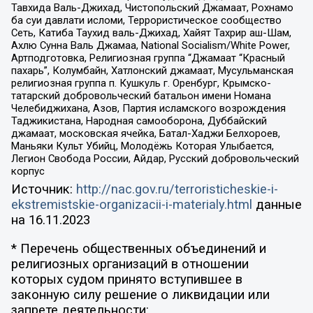
Тавхида Валь-Джихад, Чистопольский Джамаат, Рохнамо
ба суи давлати исломи, Террористическое сообщество
Сеть, Катиба Таухид валь-Джихад, Хайят Тахрир аш-Шам,
Ахлю Сунна Валь Джамаа, National Socialism/White Power,
Артподготовка, Религиозная группа “Джамаат “Красный
пахарь”, Колумбайн, Хатлонский джамаат, Мусульманская
религиозная группа п. Кушкуль г. Оренбург, Крымско-
татарский добровольческий батальон имени Номана
Челебиджихана, Азов, Партия исламского возрождения
Таджикистана, Народная самооборона, Дуббайский
джамаат, московская ячейка, Батал-Хаджи Белхороев,
Маньяки Культ Убийц, Молодёжь Которая Улыбается,
Легион Свобода России, Айдар, Русский добровольческий
корпус
Источник:
http://nac.gov.ru/terroristicheskie-i-
ekstremistskie-organizacii-i-materialy.html
данные
на
16.11.2023
* Перечень общественных объединений и
религиозных организаций в отношении
которых судом принято вступившее в
законную силу решение о ликвидации или
запрете деятельности: