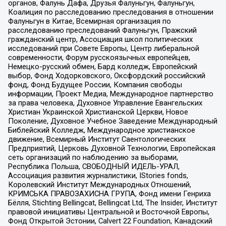
органов, Фалунь Дафа, Друзья Фалуньгун, Фалуньгун,
Коалиция по расследованию преследования в отношении
Фалуньгун в Китае, Всемирная организация по
расследованию преследований Фалуньгун, Пражский
гражданский центр, Ассоциация школ политических
исследований при Совете Европы, Центр либеральной
современности, Форум русскоязычных европейцев,
Немецко-русский обмен, Бард колледж, Европейский
выбор, Фонд Ходорковского, Оксфордский российский
фонд, Фонд Будущее России, Компания свободы
информации, Проект Медиа, Международное партнерство
за права человека, Духовное Управление Евангельских
Христиан Украинской Христианской Церкви, Новое
Поколение, Духовное Учебное Заведение Международный
Библейский Колледж, Международное христианское
движение, Всемирный Институт Саентологических
Предприятий, Церковь Духовной Технологии, Европейская
сеть организаций по наблюдению за выборами,
Республика Польша, СВОБОДНЫЙ ИДЕЛЬ-УРАЛ,
Ассоциация развития журналистики, IStories fonds,
Королевский Институт Международных Отношений,
КРИМСЬКА ПРАВОЗАХИСНА ГРУПА, Фонд имени Генриха
Бёлля, Stichting Bellingcat, Bellingcat Ltd, The Insider, Институт
правовой инициативы Центральной и Восточной Европы,
Фонд Открытой Эстонии, Calvert 22 Foundation, Канадский