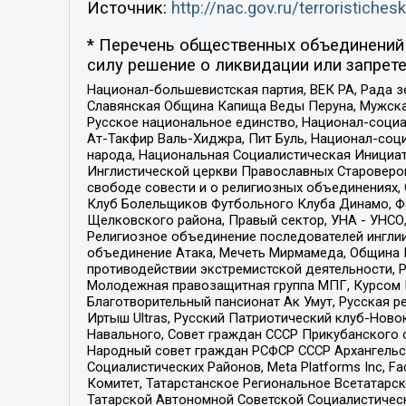
Источник:
http://nac.gov.ru/terroristichesk
* Перечень общественных объединений 
силу решение о ликвидации или запрете
Национал-большевистская партия, ВЕК РА, Рада 
Славянская Община Капища Веды Перуна, Мужская
Русское национальное единство, Национал-социа
Ат-Такфир Валь-Хиджра, Пит Буль, Национал-соц
народа, Национальная Социалистическая Инициат
Инглистической церкви Православных Староверов
свободе совести и о религиозных объединениях,
Клуб Болельщиков Футбольного Клуба Динамо, Фа
Щелковского района, Правый сектор, УНА - УНСО, У
Религиозное объединение последователей инглии
объединение Атака, Мечеть Мирмамеда, Община К
противодействии экстремистской деятельности, 
Молодежная правозащитная группа МПГ, Курсом П
Благотворительный пансионат Ак Умут, Русская ре
Иртыш Ultras, Русский Патриотический клуб-Нов
Навального, Совет граждан СССР Прикубанского 
Народный совет граждан РСФСР СССР Архангельск
Социалистических Районов, Meta Platforms Inc, 
Комитет, Татарстанское Региональное Всетатар
Татарской Автономной Советской Социалистическ