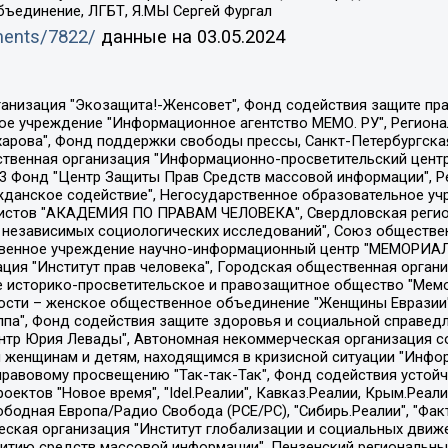
бъединение, ЛГБТ, Я.МЫ Сергей Фургал
uments/7822/
данные на
03.05.2024
Общество с ограниченной ответственностью "Радио Свободная Европа/Радио Свобода", Чешское информационное агентство "MEDIUM-ORIENT", Красноярская региональная общественная организация "Мы против СПИДа", Камалягин Денис Николаевич, Маркелов Сергей Евгеньевич, Пономарев Лев Александрович, Савицкая Людмила Алексеевна, Автономная некоммерческая организация "Центр по работе с проблемой насилия "НАСИЛИЮ.НЕТ", Межрегиональный профессиональный союз работников здравоохранения "Альянс врачей", Юридическое лицо, зарегистрированное в Латвийской Республике, SIA "Medusa Project" (регистрационный номер 40103797863, дата регистрации 10.06.2014), Некоммерческая организация "Фонд по борьбе с коррупцией", Автономная некоммерческая организация "Институт права и публичной политики", Баданин Роман Сергеевич, Гликин Максим Александрович, Железнова Мария Михайловна, Лукьянова Юлия Сергеевна, Маетная Елизавета Витальевна, Маняхин Петр Борисович, Чуракова Ольга Владимировна, Ярош Юлия Петровна, Юридическое лицо "The Insider SIA", зарегистрированное в Риге, Латвийская Республика (дата регистрации 26.06.2015), являющееся администратором доменного имени интернет-издания "The Insider SIA", https://theins.ru, Постернак Алексей Евгеньевич, Рубин Михаил Аркадьевич, Анин Роман Александрович, Юридическое лицо Istories fonds, зарегистрированное в Латвийской Республике (регистрационный номер 50008295751, дата регистрации 24.02.2020), Великовский Дмитрий Александрович, Долинина Ирина Николаевна, Мароховская Алеся Алексеевна, Шлейнов Роман Юрьевич, Шмагун Олеся Валентиновна, Общество с ограниченной ответственностью "Альтаир 2021", Общество с ограниченной ответственностью "Вега 2021", Общество с ограниченной ответственностью "Главный редактор 2021", Общество с ограниченной ответственностью "Ромашки монолит", Важенков Артем Валерьевич, Ивановская областная общественная организация "Центр гендерных исследований", Гурман Юрий Альбертович, Медиапроект "ОВД-Инфо", Егоров Владимир Владимирович, Жилинский Владимир Александрович, Общество с ограниченной ответственностью "ЗП", Иванова София Юрьевна, Карезина Инна Павловна, Кильтау Екатерина Викторовна, Петров Алексей Викторович, Пискунов Сергей Евгеньевич, Смирнов Сергей Сергеевич, Тихонов Михаил Сергеевич, Общество с ограниченной ответственностью "ЖУРНАЛИСТ-ИНОСТРАННЫЙ АГЕНТ", Арапова Галина Юрьевна, Вольтская Татьяна Анатольевна, Американская компания "Mason G.E.S. Anonymous Foundation" (США), являющаяся владельцем интернет-издания https://mnews.world/, Компания "Stichting Bellingcat", зарегистрированная в Нидерландах (дата регистрации 11.07.2018), Захаров Андрей Вячеславович, Клепиковская Екатерина Дмитриевна, Общество с ограниченной ответственностью "МЕМО", Перл Роман Александрович, Симонов Евгений Алексеевич, Соловьева Елена Анатольевна, Сотников Даниил Владимирович, Сурначева Елизавета Дмитриевна, Автономная некоммерческая организация по защите прав человека и информированию населения "Якутия – Наше Мнение", Общество с ограниченной ответственностью "Москоу диджитал медиа", с 26.01.2023 Общество с ограниченной ответственностью "Чайка Белые сады", Ветошкина Валерия Валерьевна, Заговора Максим Александрович, Межрегиональное общественное движение "Российская ЛГБТ - сеть", Оленичев Максим Владимирович, Павлов Иван Юрьевич, Скворцова Елена Сергеевна, Общество с ограниченной ответственностью "Как бы инагент", Кочетков Игорь Викторович, Общество с ограниченной ответственностью "Честные выборы", Еланчик Олег Александрович, Общество с ограниченной ответственностью "Нобелевский призыв", Гималова Регина Эмилевна, Григорьев Андрей Валерьевич, Григорьева Алина Александровна, Ассоциация по содействию защите прав призывников, альтернативнослужащих и военнослужащих "Правозащитная группа "Гражданин.Армия.Право", Хисамова Регина Фаритовна, Автономная некоммерческая организация по реализа