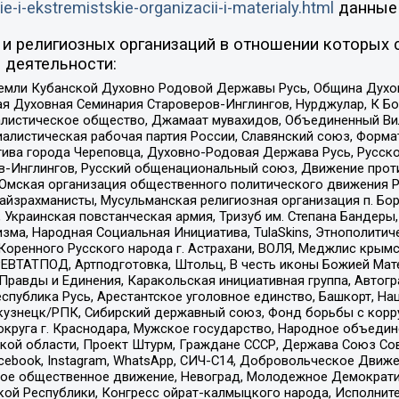
ie-i-ekstremistskie-organizacii-i-materialy.html
данные
и религиозных организаций в отношении которых 
 деятельности:
земли Кубанской Духовно Родовой Державы Русь, Община Духо
 Духовная Семинария Староверов-Инглингов, Нурджулар, К Бо
листическое общество, Джамаат мувахидов, Объединенный Вил
иалистическая рабочая партия России, Славянский союз, Форма
ива города Череповца, Духовно-Родовая Держава Русь, Русск
-Инглингов, Русский общенациональный союз, Движение против
 Омская организация общественного политического движения Р
йзрахманисты, Мусульманская религиозная организация п. Бо
краинская повстанческая армия, Тризуб им. Степана Бандеры, Бр
зма, Народная Социальная Инициатива, TulaSkins, Этнополитич
оренного Русского народа г. Астрахани, ВОЛЯ, Меджлис крымс
РЕВТАТПОД, Артподготовка, Штольц, В честь иконы Божией Мате
равды и Единения, Каракольская инициативная группа, Автогра
спублика Русь, Арестантское уголовное единство, Башкорт, Наци
окузнецк/РПК, Сибирский державный союз, Фонд борьбы с кор
округа г. Краснодара, Мужское государство, Народное объедин
ой области, Проект Штурм, Граждане СССР, Держава Союз Сов
Facebook, Instagram, WhatsApp, СИЧ-С14, Добровольческое Движ
ское общественное движение, Невоград, Молодежное Демократ
ой Республики, Конгресс ойрат-калмыцкого народа, Исполнит