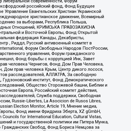
тр либеральной современности, Форум
 Оксфордский российский фонд, Фонд Будущее
е Управление Евангельских Христиан Украинской
еждународное христианское движение, Всемирный
людению за выборами, Республика Польша,
народных Отношений, КРИМСЬКА ПРАВОЗАХИСНА
ы Центральной и Восточной Европы, Фонд Открытой
иональная федерация Канады, Декабристы,
тр , Риддл, Русский антивоенный комитет в
nternational, Форум Свободных Народов ПостРоссии,
дарственного управления, Форум гражданского
рнешнл, Фонд борьбы с коррупцией Инк, Завет
прав человека Чернигов, Фонд Дом Прав Человека,
н, Дом прав человека Крым, Центр дикого лосося,
стов расследователей, АЛЛАТРА, За свободную
д, Гудзоновский институт, Фонд Демократического
сследований, Общество Сторожевой башни, Библии и
сточная Европа, Российский комитет действия,
-расследователей, Служба поддержки, Свободная
 Russie-Libertes, La Asocicion de Rusos Libres,
an Election Monitor, Article 19, Мнение медиа,
Европы, Фонд имени Фридриха Эберта, XZ gGmbH,
ls for International Education, Cultural Vistas,
ошений и государственной политики им Питера Мунка,
 Гражданских Свобод, Фонд Бориса Немцова за