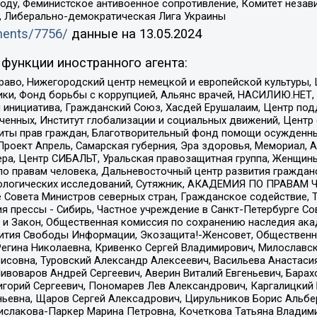
ду, Феминистское антивоенное сопротивление, Комитет независ
а, Либерально-демократическая Лига Украины
uments/7756/
данные на
13.05.2024
функции иностранного агента:
раво, Нижегородский центр немецкой и европейской культуры,
тики, Фонд борьбы с коррупцией, Альянс врачей, НАСИЛИЮ.НЕТ,
я инициатива, Гражданский Союз, Хасдей Ерушалаим, Центр по
юченных, Институт глобализации и социальных движений, Цент
ты прав граждан, Благотворительный фонд помощи осужденным
а, Проект Апрель, Самарская губерния, Эра здоровья, Мемориал
ера, Центр СИБАЛЬТ, Уральская правозащитная группа, Женщины
по правам человека, Дальневосточный центр развития гражданс
ологических исследований, Сутяжник, АКАДЕМИЯ ПО ПРАВАМ Ч
е Совета Министров северных стран, Гражданское содействие,
я прессы - Сибирь, Частное учреждение в Санкт-Петербурге С
 и Закон, Общественная комиссия по сохранению наследия ак
звития Свободы Информации, Экозащита!-Женсовет, Общественн
Регина Николаевна, Кривенко Сергей Владимирович, Милославс
совна, Туровский Александр Алексеевич, Васильева Анастасия
Пивоваров Андрей Сергеевич, Аверин Виталий Евгеньевич, Бара
горий Сергеевич, Пономарев Лев Александрович, Каргалицкий 
ньевна, Щаров Сергей Алексадрович, Цирульников Борис Альбер
ислакова-Паркер Марина Петровна, Кочеткова Татьяна Владими