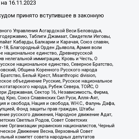
 на
16.11.2023
судом принято вступившее в законную
вного Управления Асгардской Веси Беловодья,
годержавию, Таблиги Джамаат, Свидетели Иеговы,
айат Кабарды, Балкарии и Карачая, Союз славян,
т-18, Благородный Орден Дьявола, Армия воли
ое национальное единство, Древнерусской
 нелегальной иммиграции, Кровь и Честь, О
усское национальное единство, Северное Братство,
ровский, Община Коренного Русского народа
атство, Белый Крест, Misanthropic division,
еское объединение Русские, Русское национальное
котатарского народа, Рубеж Севера, ТОЙС, О
ри Державная, Сектор 16, Независимость, Фирма,
д Крю, Союз Славянских Сил Руси, Алля-Аят,
я и свобода, Нация и свобода, W.H.С., Фалунь Дафа,
рупцией, Фонд защиты прав граждан, Штабы
ение русского движения, Народное движение Адат,
етских Светлых Родов, Совет Советских
ение Организации украинских националистов, Черный
ическое Движение Весна, Верховный Совет
ельный комитет совета народных депутатов