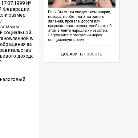
 17.07.1999 №
й Федерации.
Если Вы стали свидетелем аварии,
если размер
пожара, необычного погодного
с
явления, провала дороги или
 семьи и
прорыва теплотрассы, сообщите об
этом в ленте народных новостей.
й социальной
Загружайте фотографии через
тановленной в
специальную форму.
 обращения за
равительства
ДОБАВИТЬ НОВОСТЬ
ушевого дохода
.
 налоговый