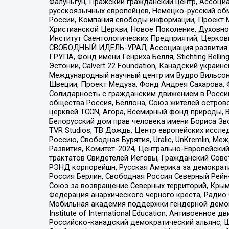
Фалуньгун, Пражский гражданский центр, Ассоци
русскоязычных европейцев, Немецко-русский об
России, Компания свободы информации, Проект М
Христианской Церкви, Новое Поколение, Духовн
Институт Саентологических Предприятий, Церков
СВОБОДНЫЙ ИДЕЛЬ-УРАЛ, Ассоциация развития ж
ГРУПА, Фонд имени Генриха Бёлля, Stichting Bellin
Эстонии, Calvert 22 Foundation, Канадский укра
Международный научный центр им Вудро Вильсона
Швеции, Проект Медуза, Фонд Андрея Сахарова, Ф
Солидарность с гражданским движением в России 
общества Россия, Беллона, Союз жителей острово
церквей TCCN, Агора, Всемирный фонд природы, B
Белорусский дом прав человека имени Бориса Зво
TVR Studios, ТВ Дождь, Центр европейских иссл
Россию, Свободная Бурятия, Uralic, UnKremlin, 
Развития, Комитет-2024, Центрально-Европейски
трактатов Свидетелей Иеговы, Гражданский Совет
РЭНД корпорейшн, Русская Америка за демократи
Россия Берлин, Свободная Россия Северный Рейн-В
Союз за возвращение Северных территорий, Крымско
Федерация анархического черного креста, Радио
Мобильная академия поддержки гендерной демократи
Institute of International Education, Антивоенн
Российско-канадский демократический альянс, 