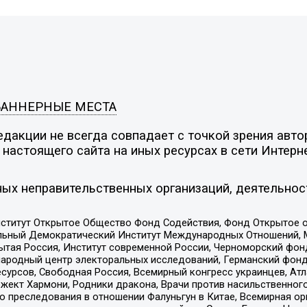
БАННЕРНЫЕ МЕСТА
дакции не всегда совпадает с точкой зрения автор
настоящего сайта на иных ресурсах в сети Интерн
ых неправительственных организаций, деятельнос
ститут Открытое Общество Фонд Содействия, Фонд Открытое 
альный Демократический Институт Международных Отношений,
тая Россия, Институт современной России, Черноморский фонд
родный центр электоральных исследований, Германский фонд
рсов, Свободная Россия, Всемирный конгресс украинцев, Атла
ект Хармони, Родники дракона, Врачи против насильственного
ию преследования в отношении Фалуньгун в Китае, Всемирная о