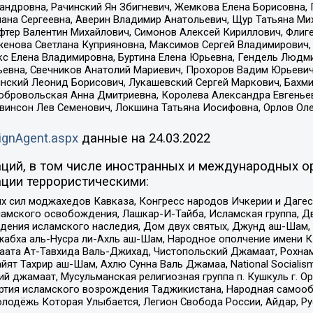
сандровна, Рачинский Ян Збигневич, Жемкова Елена Борисовна,
лана Сергеевна, Аверин Владимир Анатольевич, Щур Татьяна М
фтер Валентин Михайлович, Симонов Алексей Кириллович, Флиг
женова Светлана Куприяновна, Максимов Сергей Владимирович, 
кс Елена Владимировна, Буртина Елена Юрьевна, Гендель Людм
евна, Свечников Анатолий Мариевич, Прохоров Вадим Юрьевич
инский Леонид Борисович, Лукашевский Сергей Маркович, Бахм
Добровольская Анна Дмитриевна, Королева Александра Евгенье
евинсон Лев Семенович, Локшина Татьяна Иосифовна, Орлов Ол
ignAgent.aspx
данные на
24.03.2022
ций, в том числе иностранных и международных ор
ции террористическими:
ил моджахедов Кавказа, Конгресс народов Ичкерии и Дагеста
ламского освобождения, Лашкар-И-Тайба, Исламская группа, Дв
ения исламского наследия, Дом двух святых, Джунд аш-Шам, 
жабха аль-Нусра ли-Ахль аш-Шам, Народное ополчение имени К.
ата Ат-Тавхида Валь-Джихад, Чистопольский Джамаат, Рохнам
ят Тахрир аш-Шам, Ахлю Сунна Валь Джамаа, National Socialism
ий джамаат, Мусульманская религиозная группа п. Кушкуль г. 
ртия исламского возрождения Таджикистана, Народная самооб
олодёжь Которая Улыбается, Легион Свобода России, Айдар, Р