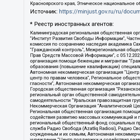
Красноярского края, Этническое национальное о
Источник:
https://minjust.gov.ru/ru/doc
* Реестр иностранных агентов:
Калининградская региональная общественная организация "Экозащита!-Женсовет", Фонд содействия защите прав и свобод граждан "Общественный вердикт", Фонд "Институт Развития Свободы Информации", Частное учреждение "Информационное агентство МЕМО. РУ", Региональная общественная организация "Общественная комиссия по сохранению наследия академика Сахарова", Фонд поддержки свободы прессы, Санкт-Петербургская общественная правозащитная организация "Гражданский контроль", Межрегиональная общественная организация "Информационно-просветительский центр "Мемориал", Региональный Фонд "Центр Защиты Прав Средств Массовой Информации", с 05.12.2023 Фонд "Центр Защиты Прав Средств массовой информации", Региональная общественная благотворительная организация помощи беженцам и мигрантам "Гражданское содействие", Негосударственное образовательное учреждение дополнительного профессионального образования (повышение квалификации) специалистов "АКАДЕМИЯ ПО ПРАВАМ ЧЕЛОВЕКА", Свердловская региональная общественная организация "Сутяжник", Автономная некоммерческая организация "Центр независимых социологических исследований", Союз общественных объединений "Российский исследовательский центр по правам человека", Региональное общественное учреждение научно-информационный центр "МЕМОРИАЛ", Некоммерческая организация "Фонд защиты гласности", Автономная некоммерческая организация "Институт прав человека", Городская общественная организация "Екатеринбургское общество "МЕМОРИАЛ", Городская общественная организация "Рязанское историко-просветительское и правозащитное общество "Мемориал" (Рязанский Мемориал), Челябинский региональный орган общественной самодеятельности – женское общественное объединение "Женщины Евразии", Челябинский региональный орган общественной самодеятельности "Уральская правозащитная группа", Фонд содействия защите здоровья и социальной справедливости имени Андрея Рылькова, Автономная Некоммерческая Организация "Аналитический Центр Юрия Левады", Автономная некоммерческая организация социальной поддержки населения "Проект Апрель", Региональная общественная организация помощи женщинам и детям, находящимся в кризисной ситуации "Информационно-методический центр "Анна", Фонд содействия развитию массовых коммуникаций и правовому просвещению "Так-так-Так", Фонд содействия устойчивому развитию "Серебряная тайга", Свердловский региональный общественный фонд социальных проектов "Новое время", "Idel.Реалии", Кавказ.Реалии, Крым.Реалии, Телеканал Настоящее Время, Татаро-башкирская служба Радио Свобода (Azatliq Radiosi), Радио Свободная Европа/Радио Свобода (PCE/PC), "Сибирь.Реалии", "Фактограф", Благотворительный фонд помощи осужденным и их семьям, Автономная некоммерческая организация "Институт глобализации и социальных движений", Фонд "В защиту прав заключенных", Частное учреждение "Центр поддержки и содействия развитию средств массовой информации", Пензенский региональный общественный благотворительный фонд "Гражданский союз", "Север.Реалии", Некоммерческая организация Фонд "Правовая инициатива", 