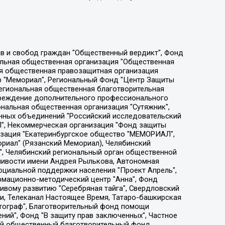
ции социально-правовых программ "Лилит", Дальневосточное общественное движение "Маяк", Санкт-Петербургская ЛГБТ-инициативная группа "Выход", Инициативная группа ЛГБТ+ "Реверс", Алексеев Андрей Викторович, Бекбулатова Таисия Львовна, Беляев Иван Михайлович, Владыкина Елена Сергеевна, Гельман Марат Александрович, Никульшина Вероника Юрьевна, Толоконникова Надежда Андреевна, Шендерович Виктор Анатольевич, Общество с ограниченной ответственностью "Данное сообщение", Общество с ограниченной ответственностью Издательский дом "Новая глава", Айнбиндер Александра Александровна, Московский комьюнити-центр для ЛГБТ+инициатив, Благотворительный фонд развития филантропии, Deutsche Welle (Германия, Kurt-Schumacher-Strasse 3, 53113 Bonn), Борзунова Мария Михайловна, Воробьев Виктор Викторович, Голубева Анна Львовна, Константинова Алла Михайловна, Малкова Ирина Владимировна, Мурадов Мурад Абдулгалимович, Осетинская Елизавета Николаевна, Понасенков Евгений Николаевич, Ганапольский Матвей Юрьевич, Киселев Евгений Алексеевич, Борухович Ирина Григорьевна, Дремин Иван Тимофеевич, Дубровский Дмитрий Викторович, Красноярская региональная общественная организация поддержки и развития альтернативных образовательных технологий и межкультурных коммуникаций "ИНТЕРРА", Маяковская Екатерина Алексеевна, Фейгин Марк Захарович, Филимонов Андрей Викторович, Дзугкоева Регина Николаевна, Доброхотов Роман Александрович, Дудь Юрий Александрович, Елкин Сергей Владимирович, Кругликов Кирилл Игоревич, Сабунаева Мария Леонидовна, Семенов Алексей Владимирович, Шаинян Карен Багратович, Шульман Екатерина Михайловна, Асафьев Артур Валерьевич, Вахштайн Виктор Семенович, Венедиктов Алексей Алексеевич, Лушникова Екатерина Евгеньевна, Волков Леонид Михайлович, Невзоров Александр Глебович, Пархоменко Сергей Борисович, Сироткин Ярослав Николаевич, Кара-Мурза Владимир Владимирович, Баранова Наталья Владимировна, Гозман Леонид Яковлевич, Кагарлицкий Борис Юльевич, Климарев Михаил Валерьевич, Милов Владимир Станиславович, Автономная некоммерческая организация Краснодарский центр современного искусства "Типография", Моргенштерн Алишер Тагирович, Соболь Любовь Эдуардовна, Общество с ограниченной ответственностью "ЛИЗА НОРМ", Каспаров Гарри Кимович, Ходорковский Михаил Борисович, Общество с ограниченной ответственностью "Апрельские тезисы", Данилович Ирина Брониславовна, Кашин Олег Владимирович, Петров Николай Владимирович, Пивоваров Алексей Владимирович, Соколов Михаил Владимирович, Цветкова Юлия Владимировна, Чичваркин Евгений Александрович, Комитет против пыток/Команда против пыток, Общество с ограниченной ответственностью "Первый научный", Общество с ограниченной ответственностью "Вертолет и ко", Белоцерковская Вероника Борисовна, Кац Максим Евгеньевич, Лазарева Татьяна Юрьевна, Шаведдинов Руслан Табризович, Яшин Илья Валерьевич, Общество с ограниченной ответственностью "Иноагент ААВ", Алешковский Дмитрий Петрович, Альбац Евгения Марковна, Быков Дмитрий Львович, Галямина Юлия Евгеньевна, Лойко Сергей Леонидович, Мартынов Кирилл Константинович, Медведев Сергей Александрович, Крашенинников Федор Геннадиевич, Гордеева Катерина Вл