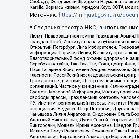
Свободу, Фонд имени Фридриха Науманна за свобо
Karelia, Вернись живым, Фридом Хаус, СОТА меди
Источник:
https://minjust.gov.ru/ru/doc
* Сведения реестра НКО, выполняющих 
Лилит, Правозащитная группа Гражданин.Армия.П
граждан Штаб, Институт права и публичной поли
Открытый Петербург, Лига Избирателей, Правова
информации, Горячая Линия, В защиту прав закл
Благотворительный фонд охраны здоровья и защи
Серебряная тайга, Так-Так-Так, Сова, центр Анн
Парк Гагарина, Фонд имени Андрея Рылькова, Сф
гласности, Российский исследовательский центр 
Гражданское действие, Центр независимых соци
организаций, Частное учреждение в Калининград
Средств Массовой Информации, Институт развити
свободы прессы, Гражданский контроль, Человек
РУ, Институт региональной прессы, Институт Ра
ассоциация, Бедушев Петр Петрович, Дзугкоева 
Чанышева Лилия Айратовна, Сидорович Ольга Бори
Анатолий Николаевич, Дугин Сергей Георгиевич, 
Викторович, Мошель Ирина Ароновна, Шведов Гри
Исламов Тимур Рифгатович, Романова Ольга Евге
Анатольевич, Верховский Александр Маркович, П