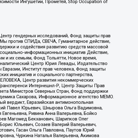
имости Ингушетии, Прометей, Stop Occupation of
 Центр гендерных исследований, Фонд защиты прав
 Мы против СПИДа, СВЕЧА, Гуманитарное действие,
ддержки и содействия развитию средств массовой
р социально-информационных инициатив Действие,
 и их семьям, Фонд Тольятти, Новое время,
, Аналитический Центр Юрия Левады, Издательство
 Евразии, Институт прав человека, Фонд защиты
ких инициатив и социального партнерства,
ЕЛОВЕКА, Центр развития некоммерческих
 Трансперенси Интернешнл-Р, Центр Защиты Прав
овета Министров Северных Стран, Фонд поддержки
адемика Сахарова, Информационное агентство МЕМО.
ый вердикт, Евразийская антимонопольная
кий Павел Юрьевич, Шнырова Ольга Вадимовна,
 Евгеньевна, Ривина Анна Валерьевна, Бойко
хоев Магомед Бекханович, Шарипков Олег
Борис Юльевич, Созаев Валерий Валерьевич,
тович, Гасан Ольга Павловна, Паутов Юрий
ровна, Чуркина Наталья Валерьевна, Акимова