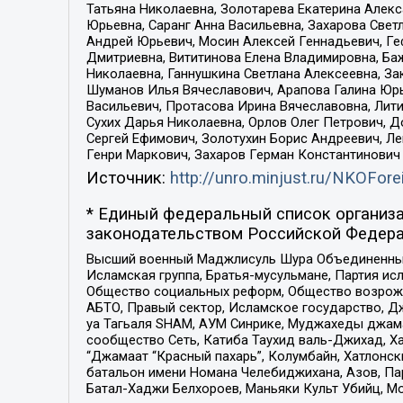
Татьяна Николаевна, Золотарева Екатерина Алек
Юрьевна, Саранг Анна Васильевна, Захарова Свет
Андрей Юрьевич, Мосин Алексей Геннадьевич, Ге
Дмитриевна, Вититинова Елена Владимировна, Ба
Николаевна, Ганнушкина Светлана Алексеевна, За
Шуманов Илья Вячеславович, Арапова Галина Юрь
Васильевич, Протасова Ирина Вячеславовна, Лит
Сухих Дарья Николаевна, Орлов Олег Петрович, 
Сергей Ефимович, Золотухин Борис Андреевич, Л
Генри Маркович, Захаров Герман Константинович
Источник:
http://unro.minjust.ru/NKOFore
* Единый федеральный список организа
законодательством Российской Федера
Высший военный Маджлисуль Шура Объединенных с
Исламская группа, Братья-мусульмане, Партия ис
Общество социальных реформ, Общество возрожд
АБТО, Правый сектор, Исламское государство, Д
уа Тагьаля SHAM, АУМ Синрике, Муджахеды джама
сообщество Сеть, Катиба Таухид валь-Джихад, Хай
“Джамаат “Красный пахарь”, Колумбайн, Хатлонск
батальон имени Номана Челебиджихана, Азов, Па
Батал-Хаджи Белхороев, Маньяки Культ Убийц, М