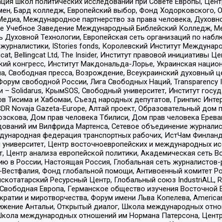
ация школ политических исследований при Совете Европы, Цен
мен, Бард колледж, Европейский выбор, Фонд Ходорковского,
едиа, Международное партнерство за права человека, Духовно
ое Учебное Заведение Международный Библейский Колледж, М
ь Духовной Технологии, Европейская сеть организаций по наб
урналистики, IStories fonds, Королевский Институт Между
gcat, Bellingcat Ltd, The Insider, Институт правовой инициатив
инский конгресс, Институт Макдональда-Лорье, Украинская нац
, Свободная пресса, Возрождение, Всеукраинский духовный цен
орум свободной России, Лига Свободных Наций, Transparеncy I
– Solidarus, КрымSOS, Свободный университет, Институт госу
в Тисима и Хабомаи, Съезд народных депутатов, Гринпис Инте
DR Novaja Gazeta-Europe, Алтай проект, Образовательный дом 
зскова, Дом прав человека Тбилиси, Дом прав человека Ерева
едований им Вилфрида Мартенса, Сетевое объединение журнали
Международная федерация транспортных рабочих, ИстЧам Финлан
й университет, Центр восточноевропейских и международных и
, Центр анализа европейской политики, Академическая сеть Во
ю в России, Настоящая Россия, Глобальная сеть журналистов
естфалия, Фонд глобальной помощи, Антивоенный комитет России,
татарский Ресурсный Центр, Глобальный союз IndustriALL, Russi
 Свободная Европа, Германское общество изучения Восточной 
и и миротворчества, Форум имени Льва Копелева, American Counci
ое движение Антальи, Открытый диалог, Школа международных отн
Школа международных отношений им Нормана Патерсона, Центр