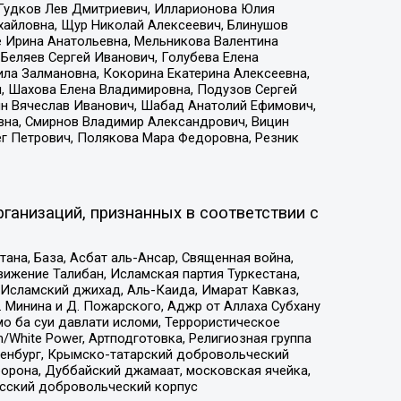
 Гудков Лев Дмитриевич, Илларионова Юлия
ихайловна, Щур Николай Алексеевич, Блинушов
е Ирина Анатольевна, Мельникова Валентина
Беляев Сергей Иванович, Голубева Елена
ила Залмановна, Кокорина Екатерина Алексеевна,
, Шахова Елена Владимировна, Подузов Сергей
ин Вячеслав Иванович, Шабад Анатолий Ефимович,
вна, Смирнов Владимир Александрович, Вицин
ег Петрович, Полякова Мара Федоровна, Резник
ганизаций, признанных в соответствии с
на, База, Асбат аль-Ансар, Священная война,
ижение Талибан, Исламская партия Туркестана,
Исламский джихад, Аль-Каида, Имарат Кавказ,
 Минина и Д. Пожарского, Аджр от Аллаха Субхану
о ба суи давлати исломи, Террористическое
/White Power, Артподготовка, Религиозная группа
Оренбург, Крымско-татарский добровольческий
орона, Дуббайский джамаат, московская ячейка,
усский добровольческий корпус