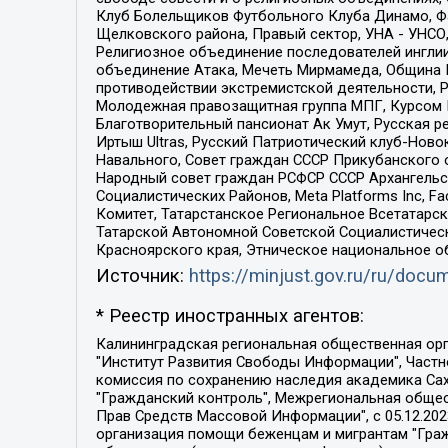
Клуб Болельщиков Футбольного Клуба Динамо, Фа
Щелковского района, Правый сектор, УНА - УНСО, У
Религиозное объединение последователей инглии
объединение Атака, Мечеть Мирмамеда, Община К
противодействии экстремистской деятельности, 
Молодежная правозащитная группа МПГ, Курсом П
Благотворительный пансионат Ак Умут, Русская ре
Иртыш Ultras, Русский Патриотический клуб-Нов
Навального, Совет граждан СССР Прикубанского 
Народный совет граждан РСФСР СССР Архангельск
Социалистических Районов, Meta Platforms Inc, 
Комитет, Татарстанское Региональное Всетатар
Татарской Автономной Советской Социалистическ
Красноярского края, Этническое национальное о
Источник:
https://minjust.gov.ru/ru/doc
* Реестр иностранных агентов:
Калининградская региональная общественная организация "Экозащита!-Женсовет", Фонд содействия защите прав и свобод граждан "Общественный вердикт", Фонд "Институт Развития Свободы Информации", Частное учреждение "Информационное агентство МЕМО. РУ", Региональная общественная организация "Общественная комиссия по сохранению наследия академика Сахарова", Фонд поддержки свободы прессы, Санкт-Петербургская общественная правозащитная организация "Гражданский контроль", Межрегиональная общественная организация "Информационно-просветительский центр "Мемориал", Региональный Фонд "Центр Защиты Прав Средств Массовой Информации", с 05.12.2023 Фонд "Центр Защиты Прав Средств массовой информации", Региональная общественная благотворительная организация помощи беженцам и мигрантам "Гражданское содействие", Негосударственное образовательное учреждение дополнительного профессионального образования (повышение квалификации) специалистов "АКАДЕМИЯ ПО ПРАВАМ ЧЕЛОВЕКА", Свердловская региональная общественная организация "Сутяжник", Автономная некоммерческая организация "Центр независимых социологических исследований", Союз общественных объединений "Российский исследовательский центр по правам человека", Региональное общественное учреждение научно-информационный центр "МЕМОРИАЛ", Некоммерческая организация "Фонд защиты гласности", Автономная некоммерческая организация "Институт прав человека", Городская общественная организация "Екатеринбургское общество "МЕМОРИАЛ", Городская общественная организация "Рязанское историко-просветительское и правозащитное общество "Мемориал" (Рязанский Мемориал), Челябинский региональный орган общественной самодеятельности – женское общественное объединение "Женщины Евразии", Челябинский региональный орган общественной самодеятельности "Уральская правозащитная группа", Фонд содействия защите здоровья и социальной справедливости имени Андрея Рылькова, Автономная Некоммерческая Организация "Аналитический Центр Юрия Левады", Автономная некоммерческая организация социальной поддержки населения "Проект Апрель", Региональная общественная организация помощи женщинам и детям, находящимся в кризисной ситуации "Информационно-методический центр "Анна", Фонд содействия развитию массовых коммуникаций и правовому просвещению "Так-так-Так", Фонд содействия устойчивому развитию "Серебряная тайга", Свердловский региональный общественный фонд социальных проектов "Новое время", "Idel.Реалии", Кавказ.Реалии, Крым.Реалии, Телеканал Настоящее Время, Татаро-башкирская служба Радио Свобода (Azatliq Radiosi), Радио Свободная Европа/Радио Свобода (PCE/PC), "Сибирь.Реалии", "Фактограф", Благотворительный фонд помощи осужденным и их семьям, Автономная некоммерческая организация "Институт глобализации и социальных движений", Фонд "В защиту прав заключенных", Частное учреждение "Центр поддержки и содействия развитию средств массовой информации", Пензенский региональный общественный благотворительный фонд "Гражданский союз", "Север.Реалии", Некоммерческая организация Фонд "Правовая инициатива", 