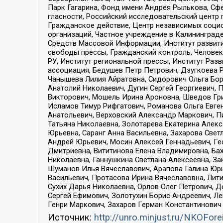
Парк Гагарина, Фонд имени Андрея Рылькова, Сф
гласности, Российский исследовательский центр 
Гражданское действие, Центр независимых соци
организаций, Частное учреждение в Калининград
Средств Массовой Информации, Институт развити
свободы прессы, Гражданский контроль, Человек
РУ, Институт региональной прессы, Институт Ра
ассоциация, Бедушев Петр Петрович, Дзугкоева 
Чанышева Лилия Айратовна, Сидорович Ольга Бори
Анатолий Николаевич, Дугин Сергей Георгиевич, 
Викторович, Мошель Ирина Ароновна, Шведов Гри
Исламов Тимур Рифгатович, Романова Ольга Евге
Анатольевич, Верховский Александр Маркович, П
Татьяна Николаевна, Золотарева Екатерина Алек
Юрьевна, Саранг Анна Васильевна, Захарова Свет
Андрей Юрьевич, Мосин Алексей Геннадьевич, Ге
Дмитриевна, Вититинова Елена Владимировна, Ба
Николаевна, Ганнушкина Светлана Алексеевна, За
Шуманов Илья Вячеславович, Арапова Галина Юрь
Васильевич, Протасова Ирина Вячеславовна, Лит
Сухих Дарья Николаевна, Орлов Олег Петрович, 
Сергей Ефимович, Золотухин Борис Андреевич, Л
Генри Маркович, Захаров Герман Константинович
Источник:
http://unro.minjust.ru/NKOFore