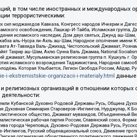
ций, в том числе иностранных и международных ор
ции террористическими:
ил моджахедов Кавказа, Конгресс народов Ичкерии и Дагеста
ламского освобождения, Лашкар-И-Тайба, Исламская группа, Дв
ения исламского наследия, Дом двух святых, Джунд аш-Шам, 
жабха аль-Нусра ли-Ахль аш-Шам, Народное ополчение имени К.
ата Ат-Тавхида Валь-Джихад, Чистопольский Джамаат, Рохнам
ят Тахрир аш-Шам, Ахлю Сунна Валь Джамаа, National Socialism
ий джамаат, Мусульманская религиозная группа п. Кушкуль г. 
ртия исламского возрождения Таджикистана, Народная самооб
олодёжь Которая Улыбается, Легион Свобода России, Айдар, Р
ie-i-ekstremistskie-organizacii-i-materialy.html
данные
и религиозных организаций в отношении которых 
 деятельности:
земли Кубанской Духовно Родовой Державы Русь, Община Духо
 Духовная Семинария Староверов-Инглингов, Нурджулар, К Бо
листическое общество, Джамаат мувахидов, Объединенный Вил
иалистическая рабочая партия России, Славянский союз, Форма
ива города Череповца, Духовно-Родовая Держава Русь, Русск
-Инглингов, Русский общенациональный союз, Движение против
 Омская организация общественного политического движения Р