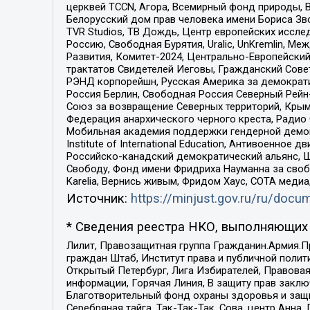
церквей TCCN, Агора, Всемирный фонд природы, B
Белорусский дом прав человека имени Бориса Зво
TVR Studios, ТВ Дождь, Центр европейских иссл
Россию, Свободная Бурятия, Uralic, UnKremlin, 
Развития, Комитет-2024, Центрально-Европейски
трактатов Свидетелей Иеговы, Гражданский Совет
РЭНД корпорейшн, Русская Америка за демократи
Россия Берлин, Свободная Россия Северный Рейн-В
Союз за возвращение Северных территорий, Крымско
Федерация анархического черного креста, Радио
Мобильная академия поддержки гендерной демократи
Institute of International Education, Антивоенн
Российско-канадский демократический альянс, 
Свободу, Фонд имени Фридриха Науманна за свобо
Karelia, Вернись живым, Фридом Хаус, СОТА меди
Источник:
https://minjust.gov.ru/ru/doc
* Сведения реестра НКО, выполняющих 
Лилит, Правозащитная группа Гражданин.Армия.П
граждан Штаб, Институт права и публичной поли
Открытый Петербург, Лига Избирателей, Правова
информации, Горячая Линия, В защиту прав закл
Благотворительный фонд охраны здоровья и защи
Серебряная тайга, Так-Так-Так, Сова, центр Анн