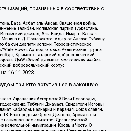
ганизаций, признанных в соответствии с
на, База, Асбат аль-Ансар, Священная война,
ижение Талибан, Исламская партия Туркестана,
Исламский джихад, Аль-Каида, Имарат Кавказ,
 Минина и Д. Пожарского, Аджр от Аллаха Субхану
о ба суи давлати исломи, Террористическое
/White Power, Артподготовка, Религиозная группа
Оренбург, Крымско-татарский добровольческий
орона, Дуббайский джамаат, московская ячейка,
усский добровольческий корпус
 на
16.11.2023
судом принято вступившее в законную
вного Управления Асгардской Веси Беловодья,
годержавию, Таблиги Джамаат, Свидетели Иеговы,
айат Кабарды, Балкарии и Карачая, Союз славян,
т-18, Благородный Орден Дьявола, Армия воли
ое национальное единство, Древнерусской
 нелегальной иммиграции, Кровь и Честь, О
усское национальное единство, Северное Братство,