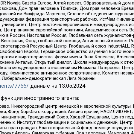
DR Novaja Gazeta-Europe, Алтай проект, Образовательный дом 
зскова, Дом прав человека Тбилиси, Дом прав человека Ерева
едований им Вилфрида Мартенса, Сетевое объединение журнали
Международная федерация транспортных рабочих, ИстЧам Финлан
й университет, Центр восточноевропейских и международных и
, Центр анализа европейской политики, Академическая сеть Во
ю в России, Настоящая Россия, Глобальная сеть журналистов
естфалия, Фонд глобальной помощи, Антивоенный комитет России,
татарский Ресурсный Центр, Глобальный союз IndustriALL, Russi
 Свободная Европа, Германское общество изучения Восточной 
и и миротворчества, Форум имени Льва Копелева, American Counci
ое движение Антальи, Открытый диалог, Школа международных отн
Школа международных отношений им Нормана Патерсона, Центр
ду, Феминистское антивоенное сопротивление, Комитет независ
а, Либерально-демократическая Лига Украины
uments/7756/
данные на
13.05.2024
функции иностранного агента:
раво, Нижегородский центр немецкой и европейской культуры,
тики, Фонд борьбы с коррупцией, Альянс врачей, НАСИЛИЮ.НЕТ,
я инициатива, Гражданский Союз, Хасдей Ерушалаим, Центр по
юченных, Институт глобализации и социальных движений, Цент
ты прав граждан, Благотворительный фонд помощи осужденным
а, Проект Апрель, Самарская губерния, Эра здоровья, Мемориал