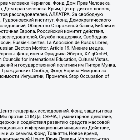
прав человека Чернигов, Фонд Дом Прав Человека,
н, Дом прав человека Крым, Центр дикого лосося,
стов расследователей, АЛЛАТРА, За свободную
д, Гудзоновский институт, Фонд Демократического
сследований, Общество Сторожевой башни, Библии и
сточная Европа, Российский комитет действия,
-расследователей, Служба поддержки, Свободная
 Russie-Libertes, La Asocicion de Rusos Libres,
an Election Monitor, Article 19, Мнение медиа,
Европы, Фонд имени Фридриха Эберта, XZ gGmbH,
ls for International Education, Cultural Vistas,
ошений и государственной политики им Питера Мунка,
 Гражданских Свобод, Фонд Бориса Немцова за
имости Ингушетии, Прометей, Stop Occupation of
 Центр гендерных исследований, Фонд защиты прав
 Мы против СПИДа, СВЕЧА, Гуманитарное действие,
ддержки и содействия развитию средств массовой
р социально-информационных инициатив Действие,
 и их семьям, Фонд Тольятти, Новое время,
, Аналитический Центр Юрия Левады, Издательство