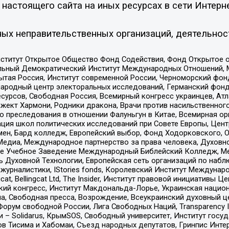
настоящего сайта на иных ресурсах в сети Интерн
ых неправительственных организаций, деятельнос
ститут Открытое Общество Фонд Содействия, Фонд Открытое 
альный Демократический Институт Международных Отношений,
тая Россия, Институт современной России, Черноморский фонд
родный центр электоральных исследований, Германский фонд
рсов, Свободная Россия, Всемирный конгресс украинцев, Атла
ект Хармони, Родники дракона, Врачи против насильственного
ию преследования в отношении Фалуньгун в Китае, Всемирная о
ация школ политических исследований при Совете Европы, Цен
мен, Бард колледж, Европейский выбор, Фонд Ходорковского,
едиа, Международное партнерство за права человека, Духовно
ое Учебное Заведение Международный Библейский Колледж, М
ь Духовной Технологии, Европейская сеть организаций по наб
урналистики, IStories fonds, Королевский Институт Между
gcat, Bellingcat Ltd, The Insider, Институт правовой инициатив
инский конгресс, Институт Макдональда-Лорье, Украинская нац
, Свободная пресса, Возрождение, Всеукраинский духовный цен
орум свободной России, Лига Свободных Наций, Transparеncy I
– Solidarus, КрымSOS, Свободный университет, Институт госу
в Тисима и Хабомаи, Съезд народных депутатов, Гринпис Инте