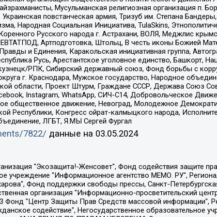
йзрахманисты, Мусульманская религиозная организация п. Бо
краинская повстанческая армия, Тризуб им. Степана Бандеры, Бр
зма, Народная Социальная Инициатива, TulaSkins, Этнополитич
оренного Русского народа г. Астрахани, ВОЛЯ, Меджлис крымс
РЕВТАТПОД, Артподготовка, Штольц, В честь иконы Божией Мате
равды и Единения, Каракольская инициативная группа, Автогра
спублика Русь, Арестантское уголовное единство, Башкорт, Наци
окузнецк/РПК, Сибирский державный союз, Фонд борьбы с кор
округа г. Краснодара, Мужское государство, Народное объедин
ой области, Проект Штурм, Граждане СССР, Держава Союз Сов
Facebook, Instagram, WhatsApp, СИЧ-С14, Добровольческое Движ
ское общественное движение, Невоград, Молодежное Демократ
ой Республики, Конгресс ойрат-калмыцкого народа, Исполнит
бъединение, ЛГБТ, Я.МЫ Сергей Фургал
uments/7822/
данные на
03.05.2024
Общество с ограниченной ответственностью "Радио Свободная Европа/Радио Свобода", Чешское информационное агентство "MEDIUM-ORIENT", Красноярская региональная общественная организация "Мы против СПИДа", Камалягин Денис Николаевич, Маркелов Сергей Евгеньевич, Пономарев Лев Александрович, Савицкая Людмила Алексеевна, Автономная некоммерческая организация "Центр по работе с проблемой насилия "НАСИЛИЮ.НЕТ", Межрегиональный профессиональный союз работников здравоохранения "Альянс врачей", Юридическое лицо, зарегистрированное в Латвийской Республике, SIA "Medusa Project" (регистрационный номер 40103797863, дата регистрации 10.06.2014), Некоммерческая организация "Фонд по борьбе с коррупцией", Автономная некоммерческая организация "Институт права и публичной политики", Баданин Роман Сергеевич, Гликин Максим Александрович, Железнова Мария Михайловна, Лукьянова Юлия Сергеевна, Маетная Елизавета Витальевна, Маняхин Петр Борисович, Чуракова Ольга Владимировна, Ярош Юлия Петровна, Юридическое лицо "The Insider SIA", зарегистрированное в Риге, Латвийская Республика (дата регистрации 26.06.2015), являющееся администратором доменного имени интернет-издания "The Insider SIA", https://theins.ru, Постернак Алексей Евгеньевич, Рубин Михаил Аркадьевич, Анин Роман Александрович, Юридическое лицо Istories fonds, зарегистрированное в Латвийской Республике (регистрационный номер 50008295751, дата регистрации 24.02.2020), Великовский Дмитрий Александрович, Долинина Ирина Николаевна, Мароховская Алеся Алексеевна, Шлейнов Роман Юрьевич, Шмагун Олеся Валентиновна, Общество с ограниченной ответственностью "Альтаир 2021", Общество с ограниченной ответственностью "Вега 2021", Общество с ограниченной ответственностью "Главный редактор 2021", Общество с ограниченной ответственностью "Ромашки монолит", Важенков Артем Валерьевич, Ивановская областная общественная организация "Центр гендерных исследований", Гурман Юрий Альбертович, Медиапроект "ОВД-Инфо", Егоров Владимир Владимирович, Жилинский Владимир Александрович, Общество с ограниченной ответственностью "ЗП", Иванова София Юрьевна, Карезина Инна Павловна, Кильтау Екатерина Викторовна, Петров Алексей Викторович, Пискунов Сергей Евгеньевич, Смирнов Сергей Сергеевич, Тихонов Михаил Сергеевич, Общество с ограниченной ответственностью "ЖУРНАЛИСТ-ИНОСТРАННЫЙ АГЕНТ", Арапова Галина Юрьевна, Вольтская Татьяна Анатольевна, Американская компания "Mason G.E.S. Anonymous Foundation" (США), являющаяся владельцем интернет-издания https://mnews.world/, Компания "Stichting Bellingcat", зарегистрированная в Нидерландах (дата регистрации 11.07.2018), Захаров Андрей Вячеславович, Клепиковская Екатерина Дмитриевна, Общество с ограниченной ответственностью "МЕМО", Перл Роман Александрович, Симонов Евгений Алексеевич, Соловьева Елена Анатольевна, Сотников Даниил Владимирович, Сурначева Елизавета Дмитриевна, Автономная некоммерческая организация по защите прав человека и информированию населения "Якутия – Наше Мнение", Общество с ограниченной ответственностью "Москоу диджитал медиа", с 26.01.2023 Общество с ограниченной ответственностью "Чайка Белые сады", Ветошкина Валерия Валерьевна, Заговора Максим Александрович, Межрегиональное общественное движение "Российская ЛГБТ - сеть", Оленичев Максим Владимирович, Павлов Иван Юрьевич, Скворцова Елена Сергеевна, Общество с ограниченной ответственностью "Как бы инагент", Кочетков Игорь Викторович, Общество с ограниченной ответственностью "Честные выборы", Еланчик Олег Александрович, Общество с ограниченной ответственностью "Нобелевский призыв", Гималова Регина Эмилевна, Григорьев Андрей Валерьевич, Григорьева Алина Александровна, Ассоциация по содействию защите прав призывников, альтернативнослужащих и военнослужащих "Правозащитная группа "Гражданин.Армия.Право", Хисамова Регина Фаритовна, Автономная некоммерческая организация по реализа