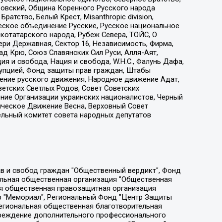
ровский, Община Коренного Русского народа
атство, Белый Крест, Misanthropic division,
еское объединение Русские, Русское национальное
котатарского народа, Рубеж Севера, ТОЙС, О
ри Державная, Сектор 16, Независимость, Фирма,
д Крю, Союз Славянских Сил Руси, Алля-Аят,
я и свобода, Нация и свобода, W.H.С., Фалунь Дафа,
рупцией, Фонд защиты прав граждан, Штабы
ение русского движения, Народное движение Адат,
етских Светлых Родов, Совет Советских
ение Организации украинских националистов, Черный
ическое Движение Весна, Верховный Совет
ельный комитет совета народных депутатов
ции социально-правовых программ "Лилит", Дальневосточное общественное движение "Маяк", Санкт-Петербургская ЛГБТ-инициативная группа "Выход", Инициативная группа ЛГБТ+ "Реверс", Алексеев Андрей Викторович, Бекбулатова Таисия Львовна, Беляев Иван Михайлович, Владыкина Елена Сергеевна, Гельман Марат Александрович, Никульшина Вероника Юрьевна, Толоконникова Надежда Андреевна, Шендерович Виктор Анатольевич, Общество с ограниченной ответственностью "Данное сообщение", Общество с ограниченной ответственностью Издательский дом "Новая глава", Айнбиндер Александра Александровна, Московский комьюнити-центр для ЛГБТ+инициатив, Благотворительный фонд развития филантропии, Deutsche Welle (Германия, Kurt-Schumacher-Strasse 3, 53113 Bonn), Борзунова Мария Михайловна, Воробьев Виктор Викторович, Голубева Анна Львовна, Константинова Алла Михайловна, Малкова Ирина Владимировна, Мурадов Мурад Абдулгалимович, Осетинская Елизавета Николаевна, Понасенков Евгений Николаевич, Ганапольский Матвей Юрьевич, Киселев Евгений Алексеевич, Борухович Ирина Григорьевна, Дремин Иван Тимофеевич, Дубровский Дмитрий Викторович, Красноярская региональная общественная организация поддержки и развития альтернативных образовательных технологий и межкультурных коммуникаций "ИНТЕРРА", Маяковская Екатерина Алексеевна, Фейгин Марк Захарович, Филимонов Андрей Викторович, Дзугкоева Регина Николаевна, Доброхотов Роман Александрович, Дудь Юрий Александрович, Елкин Сергей Владимирович, Кругликов Кирилл Игоревич, Сабунаева Мария Леонидовна, Семенов Алексей Владимирович, Шаинян Карен Багратович, Шульман Екатерина Михайловна, Асафьев Артур Валерьевич, Вахштайн Виктор Семенович, Венедиктов Алексей Алексеевич, Лушникова Екатерина Евгеньевна, Волков Леонид Михайлович, Невзоров Александр Глебович, Пархоменко Сергей Борисович, Сироткин Ярослав Николаевич, Кара-Мурза Владимир Владимирович, Баранова Наталья Владимировна, Гозман Леонид Яковлевич, Кагарлицкий Борис Юльевич, Климарев Михаил Валерьевич, Милов Владимир Станиславович, Автономная некоммерческая организация Краснодарский центр современного искусства "Типография", Моргенштерн Алишер Тагирович, Соболь Любовь Эдуардовна, Общество с ограниченной ответственностью "ЛИЗА НОРМ", Каспаров Гарри Кимович, Ходорковский Михаил Борисович, Общество с ограниченной ответственностью "Апрельские тезисы", Данилович Ирина Брониславовна, Кашин Олег Владимирович, Петров Николай Владимирович, Пивоваров Алексей Владимирович, Соколов Михаил Владимирович, Цветкова Юлия Владимировна, Чичваркин Евгений Александрович, Комитет против пыток/Команда против пыток, Общество с ограниченной ответственностью "Первый научный", Общество с ограниченной ответственностью "Вертолет и ко", Белоцерковская Вероника Борисовна, Кац Максим Евгеньевич, Лазарева Татьяна Юрьевна, Шаведдинов Руслан Табризович, Яшин Илья Валерьевич, Общество с ограниченной ответственностью "Иноагент ААВ", Алешковский Дмитрий Петрович, Альбац Евгения Марковна, Быков Дмитрий Львович, Галямина Юлия Евгеньевна, Лойко Сергей Леонидович, Мартынов Кирилл Константинович, Медведев Сергей Александрович, Крашенинников Федор Геннадиевич, Гордеева Катерина Вл