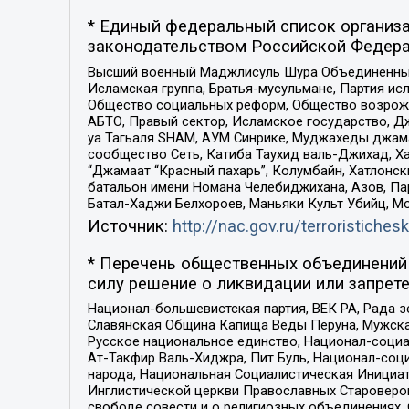
* Единый федеральный список организа
законодательством Российской Федера
Высший военный Маджлисуль Шура Объединенных с
Исламская группа, Братья-мусульмане, Партия ис
Общество социальных реформ, Общество возрожд
АБТО, Правый сектор, Исламское государство, Д
уа Тагьаля SHAM, АУМ Синрике, Муджахеды джама
сообщество Сеть, Катиба Таухид валь-Джихад, Хай
“Джамаат “Красный пахарь”, Колумбайн, Хатлонск
батальон имени Номана Челебиджихана, Азов, Па
Батал-Хаджи Белхороев, Маньяки Культ Убийц, М
Источник:
http://nac.gov.ru/terroristichesk
* Перечень общественных объединений 
силу решение о ликвидации или запрете
Национал-большевистская партия, ВЕК РА, Рада 
Славянская Община Капища Веды Перуна, Мужская
Русское национальное единство, Национал-социа
Ат-Такфир Валь-Хиджра, Пит Буль, Национал-соц
народа, Национальная Социалистическая Инициат
Инглистической церкви Православных Староверов
свободе совести и о религиозных объединениях,