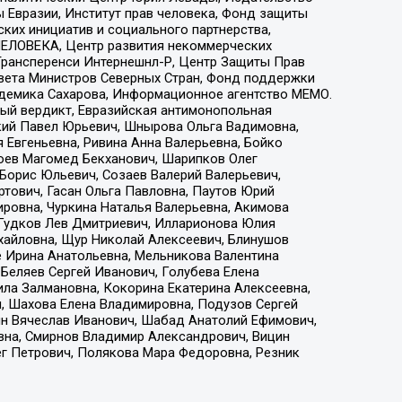
 Евразии, Институт прав человека, Фонд защиты
ких инициатив и социального партнерства,
ЕЛОВЕКА, Центр развития некоммерческих
 Трансперенси Интернешнл-Р, Центр Защиты Прав
овета Министров Северных Стран, Фонд поддержки
адемика Сахарова, Информационное агентство МЕМО.
ый вердикт, Евразийская антимонопольная
кий Павел Юрьевич, Шнырова Ольга Вадимовна,
 Евгеньевна, Ривина Анна Валерьевна, Бойко
хоев Магомед Бекханович, Шарипков Олег
Борис Юльевич, Созаев Валерий Валерьевич,
тович, Гасан Ольга Павловна, Паутов Юрий
ровна, Чуркина Наталья Валерьевна, Акимова
 Гудков Лев Дмитриевич, Илларионова Юлия
ихайловна, Щур Николай Алексеевич, Блинушов
е Ирина Анатольевна, Мельникова Валентина
Беляев Сергей Иванович, Голубева Елена
ила Залмановна, Кокорина Екатерина Алексеевна,
, Шахова Елена Владимировна, Подузов Сергей
ин Вячеслав Иванович, Шабад Анатолий Ефимович,
вна, Смирнов Владимир Александрович, Вицин
ег Петрович, Полякова Мара Федоровна, Резник