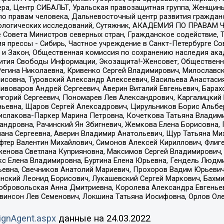
ера, Центр СИБАЛЬТ, Уральская правозащитная группа, Женщины
по правам человека, Дальневосточный центр развития гражданс
ологических исследований, Сутяжник, АКАДЕМИЯ ПО ПРАВАМ Ч
е Совета Министров северных стран, Гражданское содействие,
я прессы - Сибирь, Частное учреждение в Санкт-Петербурге С
 и Закон, Общественная комиссия по сохранению наследия ак
звития Свободы Информации, Экозащита!-Женсовет, Общественн
Регина Николаевна, Кривенко Сергей Владимирович, Милославс
совна, Туровский Александр Алексеевич, Васильева Анастасия
Пивоваров Андрей Сергеевич, Аверин Виталий Евгеньевич, Бара
горий Сергеевич, Пономарев Лев Александрович, Каргалицкий 
ньевна, Щаров Сергей Алексадрович, Цирульников Борис Альбер
ислакова-Паркер Марина Петровна, Кочеткова Татьяна Владими
сандровна, Рачинский Ян Збигневич, Жемкова Елена Борисовна,
лана Сергеевна, Аверин Владимир Анатольевич, Щур Татьяна М
фтер Валентин Михайлович, Симонов Алексей Кириллович, Флиг
женова Светлана Куприяновна, Максимов Сергей Владимирович, 
кс Елена Владимировна, Буртина Елена Юрьевна, Гендель Людм
евна, Свечников Анатолий Мариевич, Прохоров Вадим Юрьевич
инский Леонид Борисович, Лукашевский Сергей Маркович, Бахм
Добровольская Анна Дмитриевна, Королева Александра Евгенье
евинсон Лев Семенович, Локшина Татьяна Иосифовна, Орлов Ол
ignAgent.aspx
данные на
24.03.2022