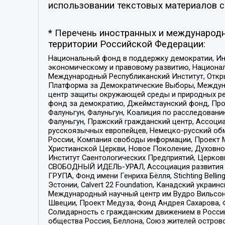
использовании текстовых материалов с 
* Перечень иностранных и международн
территории Российской Федерации:
Национальный фонд в поддержку демократии, Ин
экономическому и правовому развитию, Национ
Международный Республиканский Институт, Откры
Платформа за Демократические Выборы, Междуна
центр защиты окружающей среды и природных ресу
фонд за демократию, Джеймстаунский фонд, Прож
Фалуньгун, Фалуньгун, Коалиция по расследован
Фалуньгун, Пражский гражданский центр, Ассоци
русскоязычных европейцев, Немецко-русский об
России, Компания свободы информации, Проект М
Христианской Церкви, Новое Поколение, Духовн
Институт Саентологических Предприятий, Церков
СВОБОДНЫЙ ИДЕЛЬ-УРАЛ, Ассоциация развития ж
ГРУПА, Фонд имени Генриха Бёлля, Stichting Bellin
Эстонии, Calvert 22 Foundation, Канадский укра
Международный научный центр им Вудро Вильсона
Швеции, Проект Медуза, Фонд Андрея Сахарова, Ф
Солидарность с гражданским движением в России 
общества Россия, Беллона, Союз жителей острово