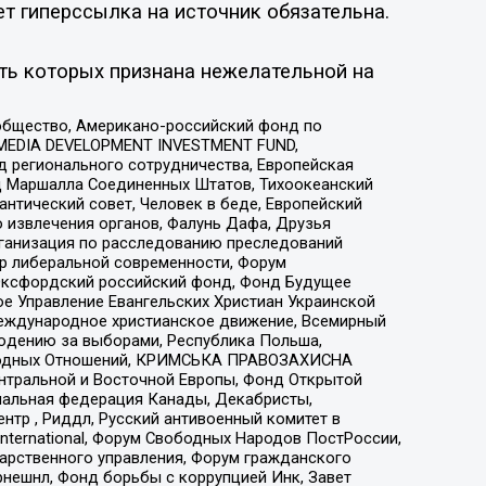
ет гиперссылка на источник обязательна.
ть которых признана нежелательной на
общество, Американо-российский фонд по
 MEDIA DEVELOPMENT INVESTMENT FUND,
 регионального сотрудничества, Европейская
 Маршалла Соединенных Штатов, Тихоокеанский
нтический совет, Человек в беде, Европейский
 извлечения органов, Фалунь Дафа, Друзья
рганизация по расследованию преследований
тр либеральной современности, Форум
 Оксфордский российский фонд, Фонд Будущее
е Управление Евангельских Христиан Украинской
еждународное христианское движение, Всемирный
людению за выборами, Республика Польша,
народных Отношений, КРИМСЬКА ПРАВОЗАХИСНА
ы Центральной и Восточной Европы, Фонд Открытой
иональная федерация Канады, Декабристы,
тр , Риддл, Русский антивоенный комитет в
nternational, Форум Свободных Народов ПостРоссии,
дарственного управления, Форум гражданского
рнешнл, Фонд борьбы с коррупцией Инк, Завет