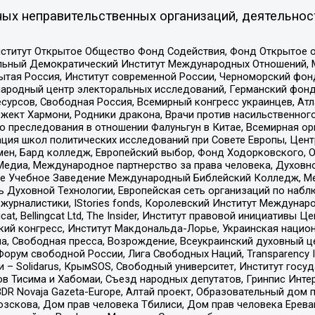
ых неправительственных организаций, деятельнос
ститут Открытое Общество Фонд Содействия, Фонд Открытое 
альный Демократический Институт Международных Отношений,
тая Россия, Институт современной России, Черноморский фонд
родный центр электоральных исследований, Германский фонд
рсов, Свободная Россия, Всемирный конгресс украинцев, Атла
ект Хармони, Родники дракона, Врачи против насильственного
ию преследования в отношении Фалуньгун в Китае, Всемирная о
ация школ политических исследований при Совете Европы, Цен
мен, Бард колледж, Европейский выбор, Фонд Ходорковского,
едиа, Международное партнерство за права человека, Духовно
ое Учебное Заведение Международный Библейский Колледж, М
ь Духовной Технологии, Европейская сеть организаций по наб
урналистики, IStories fonds, Королевский Институт Между
gcat, Bellingcat Ltd, The Insider, Институт правовой инициатив
инский конгресс, Институт Макдональда-Лорье, Украинская нац
, Свободная пресса, Возрождение, Всеукраинский духовный цен
орум свободной России, Лига Свободных Наций, Transparеncy I
– Solidarus, КрымSOS, Свободный университет, Институт госу
в Тисима и Хабомаи, Съезд народных депутатов, Гринпис Инте
DR Novaja Gazeta-Europe, Алтай проект, Образовательный дом 
зскова, Дом прав человека Тбилиси, Дом прав человека Ерева