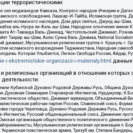
ции террористическими:
ил моджахедов Кавказа, Конгресс народов Ичкерии и Дагеста
ламского освобождения, Лашкар-И-Тайба, Исламская группа, Дв
ения исламского наследия, Дом двух святых, Джунд аш-Шам, 
жабха аль-Нусра ли-Ахль аш-Шам, Народное ополчение имени К.
ата Ат-Тавхида Валь-Джихад, Чистопольский Джамаат, Рохнам
ят Тахрир аш-Шам, Ахлю Сунна Валь Джамаа, National Socialism
ий джамаат, Мусульманская религиозная группа п. Кушкуль г. 
ртия исламского возрождения Таджикистана, Народная самооб
олодёжь Которая Улыбается, Легион Свобода России, Айдар, Р
ie-i-ekstremistskie-organizacii-i-materialy.html
данные
и религиозных организаций в отношении которых 
 деятельности:
земли Кубанской Духовно Родовой Державы Русь, Община Духо
 Духовная Семинария Староверов-Инглингов, Нурджулар, К Бо
листическое общество, Джамаат мувахидов, Объединенный Вил
иалистическая рабочая партия России, Славянский союз, Форма
ива города Череповца, Духовно-Родовая Держава Русь, Русск
-Инглингов, Русский общенациональный союз, Движение против
 Омская организация общественного политического движения Р
йзрахманисты, Мусульманская религиозная организация п. Бо
краинская повстанческая армия, Тризуб им. Степана Бандеры, Бр