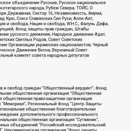
еское объединение Русские, Русское национальное
котатарского народа, Рубеж Севера, ТОЙС, О
ри Державная, Сектор 16, Независимость, Фирма,
д Крю, Союз Славянских Сил Руси, Алля-Аят,
я и свобода, Нация и свобода, W.H.С., Фалунь Дафа,
рупцией, Фонд защиты прав граждан, Штабы
ение русского движения, Народное движение Адат,
етских Светлых Родов, Совет Советских
ение Организации украинских националистов, Черный
ическое Движение Весна, Верховный Совет
ельный комитет совета народных депутатов
ции социально-правовых программ "Лилит", Дальневосточное общественное движение "Маяк", Санкт-Петербургская ЛГБТ-инициативная группа "Выход", Инициативная группа ЛГБТ+ "Реверс", Алексеев Андрей Викторович, Бекбулатова Таисия Львовна, Беляев Иван Михайлович, Владыкина Елена Сергеевна, Гельман Марат Александрович, Никульшина Вероника Юрьевна, Толоконникова Надежда Андреевна, Шендерович Виктор Анатольевич, Общество с ограниченной ответственностью "Данное сообщение", Общество с ограниченной ответственностью Издательский дом "Новая глава", Айнбиндер Александра Александровна, Московский комьюнити-центр для ЛГБТ+инициатив, Благотворительный фонд развития филантропии, Deutsche Welle (Германия, Kurt-Schumacher-Strasse 3, 53113 Bonn), Борзунова Мария Михайловна, Воробьев Виктор Викторович, Голубева Анна Львовна, Константинова Алла Михайловна, Малкова Ирина Владимировна, Мурадов Мурад Абдулгалимович, Осетинская Елизавета Николаевна, Понасенков Евгений Николаевич, Ганапольский Матвей Юрьевич, Киселев Евгений Алексеевич, Борухович Ирина Григорьевна, Дремин Иван Тимофеевич, Дубровский Дмитрий Викторович, Красноярская региональная общественная организация поддержки и развития альтернативных образовательных технологий и межкультурных коммуникаций "ИНТЕРРА", Маяковская Екатерина Алексеевна, Фейгин Марк Захарович, Филимонов Андрей Викторович, Дзугкоева Регина Николаевна, Доброхотов Роман Александрович, Дудь Юрий Александрович, Елкин Сергей Владимирович, Кругликов Кирилл Игоревич, Сабунаева Мария Леонидовна, Семенов Алексей Владимирович, Шаинян Карен Багратович, Шульман Екатерина Михайловна, Асафьев Артур Валерьевич, Вахштайн Виктор Семенович, Венедиктов Алексей Алексеевич, Лушникова Екатерина Евгеньевна, Волков Леонид Михайлович, Невзоров Александр Глебович, Пархоменко Сергей Борисович, Сироткин Ярослав Николаевич, Кара-Мурза Владимир Владимирович, Баранова Наталья Владимировна, Гозман Леонид Яковлевич, Кагарлицкий Борис Юльевич, Климарев Михаил Валерьевич, Милов Владимир Станиславович, Автономная некоммерческая организация Краснодарский центр современного искусства "Типография", Моргенштерн Алишер Тагирович, Соболь Любовь Эдуардовна, Общество с ограниченной ответственностью "ЛИЗА НОРМ", Каспаров Гарри Кимович, Ходорковский Михаил Борисович, Общество с ограниченной ответственностью "Апрельские тезисы", Данилович Ирина Брониславовна, Кашин Олег Владимирович, Петров Николай Владимирович, Пивоваров Алексей Владимирович, Соколов Михаил Владимирович, Цветкова Юлия Владимировна, Чичваркин Евгений Александрович, Комитет против пыток/Команда против пыток, Общество с ограниченной ответственностью "Первый научный", Общество с ограниченной ответственностью "Вертолет и ко", Белоцерковская Вероника Борисовна, Кац Максим Евгеньевич, Лазарева Татьяна Юрьевна, Шаведдинов Руслан Табризович, Яшин Илья Валерьевич, Общество с ограниченной ответственностью "Иноагент ААВ", Алешковский Дмитрий Петрович, Альбац Евгения Марковна, Быков Дмитрий Львович, Галямина Юлия Евгеньевна, Лойко Сергей Леонидович, Мартынов Кирилл Константинович, Медведев Сергей Александрович, Крашенинников Федор Геннадиевич, Гордеева Катерина Вл