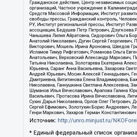
Гражданское действие, Центр независимых соци
организаций, Частное учреждение в Калининград
Средств Массовой Информации, Институт развити
свободы прессы, Гражданский контроль, Человек
РУ, Институт региональной прессы, Институт Ра
ассоциация, Бедушев Петр Петрович, Дзугкоева 
Чанышева Лилия Айратовна, Сидорович Ольга Бори
Анатолий Николаевич, Дугин Сергей Георгиевич, 
Викторович, Мошель Ирина Ароновна, Шведов Гри
Исламов Тимур Рифгатович, Романова Ольга Евге
Анатольевич, Верховский Александр Маркович, П
Татьяна Николаевна, Золотарева Екатерина Алек
Юрьевна, Саранг Анна Васильевна, Захарова Свет
Андрей Юрьевич, Мосин Алексей Геннадьевич, Ге
Дмитриевна, Вититинова Елена Владимировна, Ба
Николаевна, Ганнушкина Светлана Алексеевна, За
Шуманов Илья Вячеславович, Арапова Галина Юрь
Васильевич, Протасова Ирина Вячеславовна, Лит
Сухих Дарья Николаевна, Орлов Олег Петрович, 
Сергей Ефимович, Золотухин Борис Андреевич, Л
Генри Маркович, Захаров Герман Константинович
Источник:
http://unro.minjust.ru/NKOFore
* Единый федеральный список организа