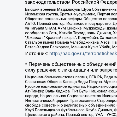
законодательством Российской Федера
Высший военный Маджлисуль Шура Объединенных с
Исламская группа, Братья-мусульмане, Партия ис
Общество социальных реформ, Общество возрожд
АБТО, Правый сектор, Исламское государство, Д
уа Тагьаля SHAM, АУМ Синрике, Муджахеды джама
сообщество Сеть, Катиба Таухид валь-Джихад, Хай
“Джамаат “Красный пахарь”, Колумбайн, Хатлонск
батальон имени Номана Челебиджихана, Азов, Па
Батал-Хаджи Белхороев, Маньяки Культ Убийц, М
Источник:
http://nac.gov.ru/terroristichesk
* Перечень общественных объединений 
силу решение о ликвидации или запрете
Национал-большевистская партия, ВЕК РА, Рада 
Славянская Община Капища Веды Перуна, Мужская
Русское национальное единство, Национал-социа
Ат-Такфир Валь-Хиджра, Пит Буль, Национал-соц
народа, Национальная Социалистическая Инициат
Инглистической церкви Православных Староверов
свободе совести и о религиозных объединениях,
Клуб Болельщиков Футбольного Клуба Динамо, Фа
Щелковского района, Правый сектор, УНА - УНСО, У