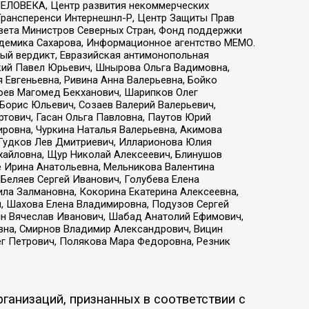
ЕЛОВЕКА, Центр развития некоммерческих
 Трансперенси Интернешнл-Р, Центр Защиты Прав
овета Министров Северных Стран, Фонд поддержки
адемика Сахарова, Информационное агентство МЕМО.
ый вердикт, Евразийская антимонопольная
кий Павел Юрьевич, Шнырова Ольга Вадимовна,
 Евгеньевна, Ривина Анна Валерьевна, Бойко
хоев Магомед Бекханович, Шарипков Олег
Борис Юльевич, Созаев Валерий Валерьевич,
тович, Гасан Ольга Павловна, Паутов Юрий
ровна, Чуркина Наталья Валерьевна, Акимова
 Гудков Лев Дмитриевич, Илларионова Юлия
ихайловна, Щур Николай Алексеевич, Блинушов
е Ирина Анатольевна, Мельникова Валентина
Беляев Сергей Иванович, Голубева Елена
ила Залмановна, Кокорина Екатерина Алексеевна,
, Шахова Елена Владимировна, Подузов Сергей
ин Вячеслав Иванович, Шабад Анатолий Ефимович,
вна, Смирнов Владимир Александрович, Вицин
ег Петрович, Полякова Мара Федоровна, Резник
ганизаций, признанных в соответствии с