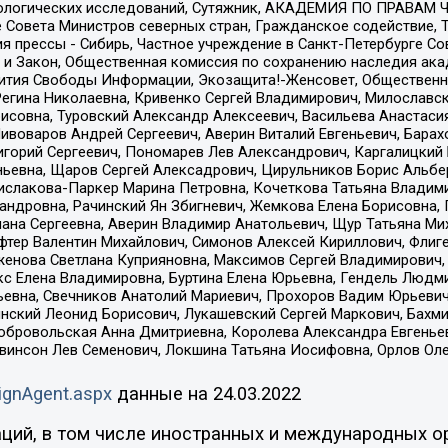
ологических исследований, Сутяжник, АКАДЕМИЯ ПО ПРАВАМ Ч
е Совета Министров северных стран, Гражданское содействие,
я прессы - Сибирь, Частное учреждение в Санкт-Петербурге С
 и Закон, Общественная комиссия по сохранению наследия ак
звития Свободы Информации, Экозащита!-Женсовет, Общественн
Регина Николаевна, Кривенко Сергей Владимирович, Милославс
совна, Туровский Александр Алексеевич, Васильева Анастасия
Пивоваров Андрей Сергеевич, Аверин Виталий Евгеньевич, Бара
горий Сергеевич, Пономарев Лев Александрович, Каргалицкий 
ньевна, Щаров Сергей Алексадрович, Цирульников Борис Альбер
ислакова-Паркер Марина Петровна, Кочеткова Татьяна Владими
сандровна, Рачинский Ян Збигневич, Жемкова Елена Борисовна,
лана Сергеевна, Аверин Владимир Анатольевич, Щур Татьяна М
фтер Валентин Михайлович, Симонов Алексей Кириллович, Флиг
женова Светлана Куприяновна, Максимов Сергей Владимирович, 
кс Елена Владимировна, Буртина Елена Юрьевна, Гендель Людм
евна, Свечников Анатолий Мариевич, Прохоров Вадим Юрьевич
инский Леонид Борисович, Лукашевский Сергей Маркович, Бахм
Добровольская Анна Дмитриевна, Королева Александра Евгенье
евинсон Лев Семенович, Локшина Татьяна Иосифовна, Орлов Ол
ignAgent.aspx
данные на
24.03.2022
ций, в том числе иностранных и международных ор