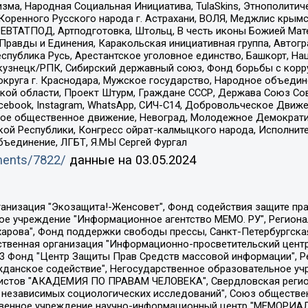
зма, Народная Социальная Инициатива, TulaSkins, Этнополитич
оренного Русского народа г. Астрахани, ВОЛЯ, Меджлис крымс
РЕВТАТПОД, Артподготовка, Штольц, В честь иконы Божией Мате
равды и Единения, Каракольская инициативная группа, Автогра
спублика Русь, Арестантское уголовное единство, Башкорт, Наци
окузнецк/РПК, Сибирский державный союз, Фонд борьбы с кор
округа г. Краснодара, Мужское государство, Народное объедин
ой области, Проект Штурм, Граждане СССР, Держава Союз Сов
Facebook, Instagram, WhatsApp, СИЧ-С14, Добровольческое Движ
ское общественное движение, Невоград, Молодежное Демократ
ой Республики, Конгресс ойрат-калмыцкого народа, Исполнит
бъединение, ЛГБТ, Я.МЫ Сергей Фургал
uments/7822/
данные на
03.05.2024
Общество с ограниченной ответственностью "Радио Свободная Европа/Радио Свобода", Чешское информационное агентство "MEDIUM-ORIENT", Красноярская региональная общественная организация "Мы против СПИДа", Камалягин Денис Николаевич, Маркелов Сергей Евгеньевич, Пономарев Лев Александрович, Савицкая Людмила Алексеевна, Автономная некоммерческая организация "Центр по работе с проблемой насилия "НАСИЛИЮ.НЕТ", Межрегиональный профессиональный союз работников здравоохранения "Альянс врачей", Юридическое лицо, зарегистрированное в Латвийской Республике, SIA "Medusa Project" (регистрационный номер 40103797863, дата регистрации 10.06.2014), Некоммерческая организация "Фонд по борьбе с коррупцией", Автономная некоммерческая организация "Институт права и публичной политики", Баданин Роман Сергеевич, Гликин Максим Александрович, Железнова Мария Михайловна, Лукьянова Юлия Сергеевна, Маетная Елизавета Витальевна, Маняхин Петр Борисович, Чуракова Ольга Владимировна, Ярош Юлия Петровна, Юридическое лицо "The Insider SIA", зарегистрированное в Риге, Латвийская Республика (дата регистрации 26.06.2015), являющееся администратором доменного имени интернет-издания "The Insider SIA", https://theins.ru, Постернак Алексей Евгеньевич, Рубин Михаил Аркадьевич, Анин Роман Александрович, Юридическое лицо Istories fonds, зарегистрированное в Латвийской Республике (регистрационный номер 50008295751, дата регистрации 24.02.2020), Великовский Дмитрий Александрович, Долинина Ирина Николаевна, Мароховская Алеся Алексеевна, Шлейнов Роман Юрьевич, Шмагун Олеся Валентиновна, Общество с ограниченной ответственностью "Альтаир 2021", Общество с ограниченной ответственностью "Вега 2021", Общество с ограниченной ответственностью "Главный редактор 2021", Общество с ограниченной ответственностью "Ромашки монолит", Важенков Артем Валерьевич, Ивановская областная общественная организация "Центр гендерных исследований", Гурман Юрий Альбертович, Медиапроект "ОВД-Инфо", Егоров Владимир Владимирович, Жилинский Владимир Александрович, Общество с ограниченной ответственностью "ЗП", Иванова София Юрьевна, Карезина Инна Павловна, Кильтау Екатерина Викторовна, Петров Алексей Викторович, Пискунов Сергей Евгеньевич, Смирнов Сергей Сергеевич, Тихонов Михаил Сергеевич, Общество с ограниченной ответственностью "ЖУРНАЛИСТ-ИНОСТРАННЫЙ АГЕНТ", Арапова Галина Юрьевна, Вольтская Татьяна Анатольевна, Американская компания "Mason G.E.S. Anonymous Foundation" (США), являющаяся владельцем интернет-издания https://mnews.world/, Компания "Stichting Bellingcat", зарегистрированная в Нидерландах (дата регистрации 11.07.2018), Захаров Андрей Вячеславович, Клепиковская Екатерина Дмитриевна, Общество с ограниченной ответственностью "МЕМО", Перл Роман Александрович, Симонов Евгений Алексеевич, Соловьева Елена Анатольевна, Сотников Даниил Владимирович, Сурначева Елизавета Дмитриевна, Автономная некоммерческая организация по защите прав человека и информированию населения "Якутия – Наше Мнение", Общество с ограниченной ответственностью "Москоу диджитал медиа", с 26.01.2023 Общество с ограниченной ответственностью "Чайка Белые сады", Ветошкина Валерия Валерьевна, Заговора Максим Александрович, Межрегиональное общественное движение "Российская ЛГБТ - сеть", Оленичев Максим Владимирович, Павлов Иван Юрьевич, Скворцова Елена Сергеевна, Общество с ограниченной ответственностью "Как бы инагент", Кочетков Игорь Викторович, Общество с ограниченной ответственностью "Честные выборы", Еланчик Олег Александрович, Общество с ограниченной ответственностью "Нобелевский призыв", Гималова Регина Эмилевна, Григорьев Андрей Валерьевич, Григорьева Алина Александровна, Ассоциация по содействию защите прав призывников, альтернативнослужащих и военнослужащих "Правозащитная группа "Гражданин.Армия.Право", Хисамова Регина Фаритовна, Автономная некоммерческая организация по реализа