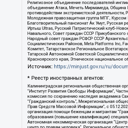
Религиозное объединение последователей инглии
объединение Атака, Мечеть Мирмамеда, Община К
противодействии экстремистской деятельности, 
Молодежная правозащитная группа МПГ, Курсом П
Благотворительный пансионат Ак Умут, Русская ре
Иртыш Ultras, Русский Патриотический клуб-Нов
Навального, Совет граждан СССР Прикубанского 
Народный совет граждан РСФСР СССР Архангельск
Социалистических Районов, Meta Platforms Inc, 
Комитет, Татарстанское Региональное Всетатар
Татарской Автономной Советской Социалистическ
Красноярского края, Этническое национальное о
Источник:
https://minjust.gov.ru/ru/doc
* Реестр иностранных агентов:
Калининградская региональная общественная организация "Экозащита!-Женсовет", Фонд содействия защите прав и свобод граждан "Общественный вердикт", Фонд "Институт Развития Свободы Информации", Частное учреждение "Информационное агентство МЕМО. РУ", Региональная общественная организация "Общественная комиссия по сохранению наследия академика Сахарова", Фонд поддержки свободы прессы, Санкт-Петербургская общественная правозащитная организация "Гражданский контроль", Межрегиональная общественная организация "Информационно-просветительский центр "Мемориал", Региональный Фонд "Центр Защиты Прав Средств Массовой Информации", с 05.12.2023 Фонд "Центр Защиты Прав Средств массовой информации", Региональная общественная благотворительная организация помощи беженцам и мигрантам "Гражданское содействие", Негосударственное образовательное учреждение дополнительного профессионального образования (повышение квалификации) специалистов "АКАДЕМИЯ ПО ПРАВАМ ЧЕЛОВЕКА", Свердловская региональная общественная организация "Сутяжник", Автономная некоммерческая организация "Центр независимых социологических исследований", Союз общественных объединений "Российский исследовательский центр по правам человека", Региональное общественное учреждение научно-информационный центр "МЕМОРИАЛ", Некоммерческая организация "Фонд защиты гласности", Автономная некоммерческая организация "Институт прав человека", Городская общественная организация "Екатеринбургское общество "МЕМОРИАЛ", Городская общественная организация "Рязанское историко-просветительское и правозащитное общество "Мемориал" (Рязанский Мемориал), Челябинский региональный орган общественной самодеятельности – женское общественное объединение "Женщины Евразии", Челябинский региональный орган общественной самодеятельности "Уральская правозащитная группа", Фонд содействия защите здоровья и социальной справедливости имени Андрея Рылькова, Автономная Некоммерческая Организация "Аналитический Центр Юрия Левады", Автономная некоммерческая организация социальной поддержки населения "Проект Апрель", Региональная общественная организация помощи женщинам и детям, находящимся в кризисной ситуации "Информационно-методический центр "Анна", Фонд содействия развитию массовых коммуникаций и правовому просвещению "Так-так-Так", Фонд содействия устойчивому развитию "Серебряная тайга", Свердловский региональный общественный фонд социальных проектов "Новое время", "Idel.Реалии", Кавказ.Реалии, Крым.Реалии, Телеканал Настоящее Время, Татаро-башкирская служба Радио Свобода (Azatliq Radiosi), Радио Свободная Европа/Радио Свобода (PCE/PC), "Сибирь.Реалии", "Фактограф", Благотворительный фонд помощи осужденным и их семьям, Автономная некоммерческая организация "Институт глобализации и социальных движений", Фонд "В защиту прав заключенных", Частное учреждение "Центр поддержки и содействия развитию средств массовой информации", Пензенский региональный общественный благотворительный фонд "Гражданский союз", "Север.Реалии", Некоммерческая организация Фонд "Правовая инициатива", 