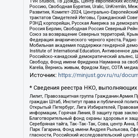
TVR Studios, ТВ Дождь, Центр европейских иссл
Россию, Свободная Бурятия, Uralic, UnKremlin, 
Развития, Комитет-2024, Центрально-Европейски
трактатов Свидетелей Иеговы, Гражданский Совет
РЭНД корпорейшн, Русская Америка за демократи
Россия Берлин, Свободная Россия Северный Рейн-В
Союз за возвращение Северных территорий, Крымско
Федерация анархического черного креста, Радио
Мобильная академия поддержки гендерной демократи
Institute of International Education, Антивоенн
Российско-канадский демократический альянс, 
Свободу, Фонд имени Фридриха Науманна за свобо
Karelia, Вернись живым, Фридом Хаус, СОТА меди
Источник:
https://minjust.gov.ru/ru/doc
* Сведения реестра НКО, выполняющих 
Лилит, Правозащитная группа Гражданин.Армия.П
граждан Штаб, Институт права и публичной поли
Открытый Петербург, Лига Избирателей, Правова
информации, Горячая Линия, В защиту прав закл
Благотворительный фонд охраны здоровья и защи
Серебряная тайга, Так-Так-Так, Сова, центр Анн
Парк Гагарина, Фонд имени Андрея Рылькова, Сф
гласности, Российский исследовательский центр 