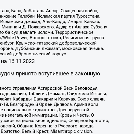
на, База, Асбат аль-Ансар, Священная война,
ижение Талибан, Исламская партия Туркестана,
Исламский джихад, Аль-Каида, Имарат Кавказ,
 Минина и Д. Пожарского, Аджр от Аллаха Субхану
о ба суи давлати исломи, Террористическое
/White Power, Артподготовка, Религиозная группа
Оренбург, Крымско-татарский добровольческий
орона, Дуббайский джамаат, московская ячейка,
усский добровольческий корпус
 на
16.11.2023
судом принято вступившее в законную
вного Управления Асгардской Веси Беловодья,
годержавию, Таблиги Джамаат, Свидетели Иеговы,
айат Кабарды, Балкарии и Карачая, Союз славян,
т-18, Благородный Орден Дьявола, Армия воли
ое национальное единство, Древнерусской
 нелегальной иммиграции, Кровь и Честь, О
усское национальное единство, Северное Братство,
ровский, Община Коренного Русского народа
атство, Белый Крест, Misanthropic division,