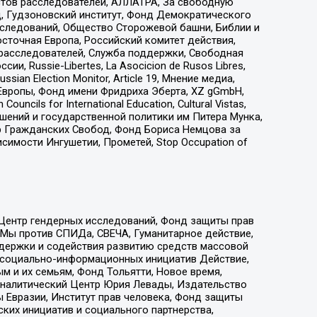
стов расследователей, АЛЛАТРА, За свободную
д, Гудзоновский институт, Фонд Демократического
сследований, Общество Сторожевой башни, Библии и
сточная Европа, Российский комитет действия,
-расследователей, Служба поддержки, Свободная
 Russie-Libertes, La Asocicion de Rusos Libres,
an Election Monitor, Article 19, Мнение медиа,
Европы, Фонд имени Фридриха Эберта, XZ gGmbH,
ls for International Education, Cultural Vistas,
ошений и государственной политики им Питера Мунка,
 Гражданских Свобод, Фонд Бориса Немцова за
имости Ингушетии, Прометей, Stop Occupation of
 Центр гендерных исследований, Фонд защиты прав
 Мы против СПИДа, СВЕЧА, Гуманитарное действие,
ддержки и содействия развитию средств массовой
р социально-информационных инициатив Действие,
 и их семьям, Фонд Тольятти, Новое время,
, Аналитический Центр Юрия Левады, Издательство
 Евразии, Институт прав человека, Фонд защиты
ких инициатив и социального партнерства,