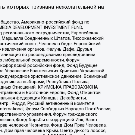
ть которых признана нежелательной на
общество, Американо-российский фонд по
 MEDIA DEVELOPMENT INVESTMENT FUND,
 регионального сотрудничества, Европейская
 Маршалла Соединенных Штатов, Тихоокеанский
нтический совет, Человек в беде, Европейский
 извлечения органов, Фалунь Дафа, Друзья
рганизация по расследованию преследований
тр либеральной современности, Форум
 Оксфордский российский фонд, Фонд Будущее
е Управление Евангельских Христиан Украинской
еждународное христианское движение, Всемирный
людению за выборами, Республика Польша,
народных Отношений, КРИМСЬКА ПРАВОЗАХИСНА
ы Центральной и Восточной Европы, Фонд Открытой
иональная федерация Канады, Декабристы,
тр , Риддл, Русский антивоенный комитет в
nternational, Форум Свободных Народов ПостРоссии,
дарственного управления, Форум гражданского
рнешнл, Фонд борьбы с коррупцией Инк, Завет
прав человека Чернигов, Фонд Дом Прав Человека,
н, Дом прав человека Крым, Центр дикого лосося,