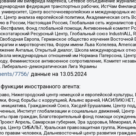
едований им Вилфрида Мартенса, Сетевое объединение журнали
Международная федерация транспортных рабочих, ИстЧам Финлан
й университет, Центр восточноевропейских и международных и
, Центр анализа европейской политики, Академическая сеть Во
ю в России, Настоящая Россия, Глобальная сеть журналистов
естфалия, Фонд глобальной помощи, Антивоенный комитет России,
татарский Ресурсный Центр, Глобальный союз IndustriALL, Russi
 Свободная Европа, Германское общество изучения Восточной 
и и миротворчества, Форум имени Льва Копелева, American Counci
ое движение Антальи, Открытый диалог, Школа международных отн
Школа международных отношений им Нормана Патерсона, Центр
ду, Феминистское антивоенное сопротивление, Комитет независ
а, Либерально-демократическая Лига Украины
uments/7756/
данные на
13.05.2024
функции иностранного агента:
раво, Нижегородский центр немецкой и европейской культуры,
тики, Фонд борьбы с коррупцией, Альянс врачей, НАСИЛИЮ.НЕТ,
я инициатива, Гражданский Союз, Хасдей Ерушалаим, Центр по
юченных, Институт глобализации и социальных движений, Цент
ты прав граждан, Благотворительный фонд помощи осужденным
а, Проект Апрель, Самарская губерния, Эра здоровья, Мемориал
ера, Центр СИБАЛЬТ, Уральская правозащитная группа, Женщины
по правам человека, Дальневосточный центр развития гражданс