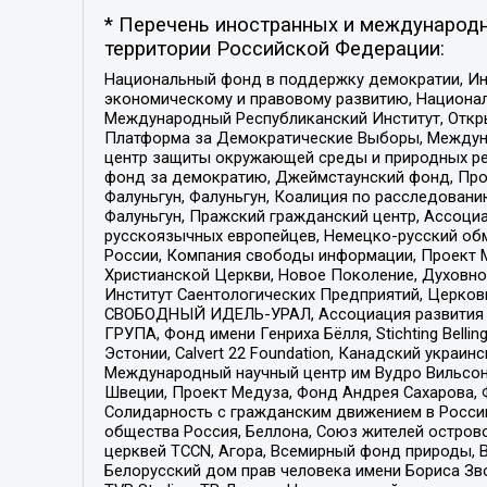
* Перечень иностранных и международн
территории Российской Федерации:
Национальный фонд в поддержку демократии, Ин
экономическому и правовому развитию, Национ
Международный Республиканский Институт, Откры
Платформа за Демократические Выборы, Междуна
центр защиты окружающей среды и природных ресу
фонд за демократию, Джеймстаунский фонд, Прож
Фалуньгун, Фалуньгун, Коалиция по расследован
Фалуньгун, Пражский гражданский центр, Ассоци
русскоязычных европейцев, Немецко-русский об
России, Компания свободы информации, Проект М
Христианской Церкви, Новое Поколение, Духовн
Институт Саентологических Предприятий, Церков
СВОБОДНЫЙ ИДЕЛЬ-УРАЛ, Ассоциация развития ж
ГРУПА, Фонд имени Генриха Бёлля, Stichting Bellin
Эстонии, Calvert 22 Foundation, Канадский укра
Международный научный центр им Вудро Вильсона
Швеции, Проект Медуза, Фонд Андрея Сахарова, Ф
Солидарность с гражданским движением в России 
общества Россия, Беллона, Союз жителей острово
церквей TCCN, Агора, Всемирный фонд природы, B
Белорусский дом прав человека имени Бориса Зво