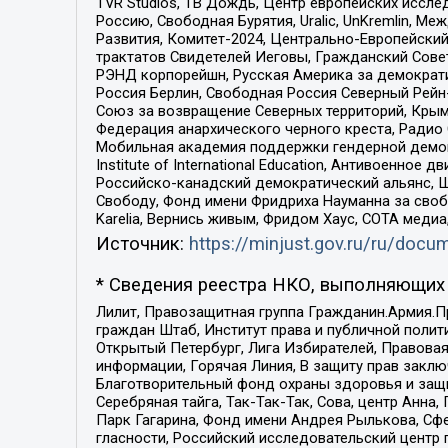
TVR Studios, ТВ Дождь, Центр европейских иссл
Россию, Свободная Бурятия, Uralic, UnKremlin, 
Развития, Комитет-2024, Центрально-Европейски
трактатов Свидетелей Иеговы, Гражданский Совет
РЭНД корпорейшн, Русская Америка за демократи
Россия Берлин, Свободная Россия Северный Рейн-В
Союз за возвращение Северных территорий, Крымско
Федерация анархического черного креста, Радио
Мобильная академия поддержки гендерной демократи
Institute of International Education, Антивоенн
Российско-канадский демократический альянс, 
Свободу, Фонд имени Фридриха Науманна за свобо
Karelia, Вернись живым, Фридом Хаус, СОТА меди
Источник:
https://minjust.gov.ru/ru/doc
* Сведения реестра НКО, выполняющих 
Лилит, Правозащитная группа Гражданин.Армия.П
граждан Штаб, Институт права и публичной поли
Открытый Петербург, Лига Избирателей, Правова
информации, Горячая Линия, В защиту прав закл
Благотворительный фонд охраны здоровья и защи
Серебряная тайга, Так-Так-Так, Сова, центр Анн
Парк Гагарина, Фонд имени Андрея Рылькова, Сф
гласности, Российский исследовательский центр 