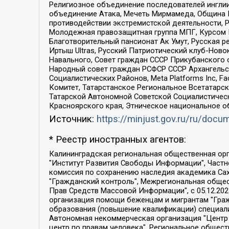
Религиозное объединение последователей инглии
объединение Атака, Мечеть Мирмамеда, Община К
противодействии экстремистской деятельности, 
Молодежная правозащитная группа МПГ, Курсом П
Благотворительный пансионат Ак Умут, Русская ре
Иртыш Ultras, Русский Патриотический клуб-Нов
Навального, Совет граждан СССР Прикубанского 
Народный совет граждан РСФСР СССР Архангельск
Социалистических Районов, Meta Platforms Inc, 
Комитет, Татарстанское Региональное Всетатар
Татарской Автономной Советской Социалистическ
Красноярского края, Этническое национальное о
Источник:
https://minjust.gov.ru/ru/doc
* Реестр иностранных агентов:
Калининградская региональная общественная организация "Экозащита!-Женсовет", Фонд содействия защите прав и свобод граждан "Общественный вердикт", Фонд "Институт Развития Свободы Информации", Частное учреждение "Информационное агентство МЕМО. РУ", Региональная общественная организация "Общественная комиссия по сохранению наследия академика Сахарова", Фонд поддержки свободы прессы, Санкт-Петербургская общественная правозащитная организация "Гражданский контроль", Межрегиональная общественная организация "Информационно-просветительский центр "Мемориал", Региональный Фонд "Центр Защиты Прав Средств Массовой Информации", с 05.12.2023 Фонд "Центр Защиты Прав Средств массовой информации", Региональная общественная благотворительная организация помощи беженцам и мигрантам "Гражданское содействие", Негосударственное образовательное учреждение дополнительного профессионального образования (повышение квалификации) специалистов "АКАДЕМИЯ ПО ПРАВАМ ЧЕЛОВЕКА", Свердловская региональная общественная организация "Сутяжник", Автономная некоммерческая организация "Центр независимых социологических исследований", Союз общественных объединений "Российский исследовательский центр по правам человека", Региональное общественное учреждение научно-информационный центр "МЕМОРИАЛ", Некоммерческая организация "Фонд защиты гласности", Автономная некоммерческая организация "Институт прав человека", Городская общественная организация "Екатеринбургское общество "МЕМОРИАЛ", Городская общественная организация "Рязанское историко-просветительское и правозащитное общество "Мемориал" (Рязанский Мемориал), Челябинский региональный орган общественной самодеятельности – женское общественное объединение "Женщины Евразии", Челябинский региональный орган общественной самодеятельности "Уральская правозащитная группа", Фонд содействия защите здоровья и социальной справедливости имени Андрея Рылькова, Автономная Некоммерческая Организация "Аналитический Центр Юрия Левады", Автономная некоммерческая организация социальной поддержки населения "Проект Апрель", Региональная общественная организация помощи женщинам и детям, находящимся в кризисной ситуации "Информационно-методический центр "Анна", Фонд содействия развитию массовых коммуникаций и правовому просвещению "Так-так-Так", Фонд содействия устойчивому развитию "Серебряная тайга", Свердловский региональный общественный фонд социальных проектов "Новое время", "Idel.Реалии", Кавказ.Реалии, Крым.Реалии, Телеканал Настоящее Время, Татаро-башкирская служба Радио Свобода (Azatliq Radiosi), Радио Свободная Европа/Радио Свобода (PCE/PC), "Сибирь.Реалии", "Фактограф", Благотворительный фонд помощи осужденным и их семьям, Автономная некоммерческая организация "Институт глобализации и социальных движений", Фонд "В защиту прав заключенных", Частное учреждение "Центр поддержки и содействия развитию средств массовой информации", Пензенский региональный общественный благотворительный фонд "Гражданский союз", "Север.Реалии", Некоммерческая организация Фонд "Правовая инициатива", 