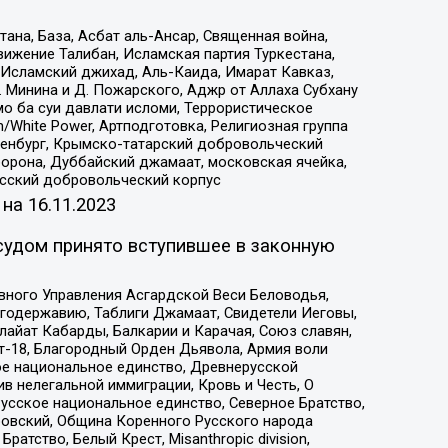
на, База, Асбат аль-Ансар, Священная война,
ижение Талибан, Исламская партия Туркестана,
Исламский джихад, Аль-Каида, Имарат Кавказ,
 Минина и Д. Пожарского, Аджр от Аллаха Субхану
о ба суи давлати исломи, Террористическое
/White Power, Артподготовка, Религиозная группа
Оренбург, Крымско-татарский добровольческий
орона, Дуббайский джамаат, московская ячейка,
усский добровольческий корпус
 на
16.11.2023
судом принято вступившее в законную
вного Управления Асгардской Веси Беловодья,
годержавию, Таблиги Джамаат, Свидетели Иеговы,
айат Кабарды, Балкарии и Карачая, Союз славян,
т-18, Благородный Орден Дьявола, Армия воли
ое национальное единство, Древнерусской
 нелегальной иммиграции, Кровь и Честь, О
усское национальное единство, Северное Братство,
ровский, Община Коренного Русского народа
атство, Белый Крест, Misanthropic division,