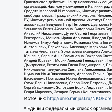
Гражданское действие, Центр независимых соци
организаций, Частное учреждение в Калининград
Средств Массовой Информации, Институт развити
свободы прессы, Гражданский контроль, Человек
РУ, Институт региональной прессы, Институт Ра
ассоциация, Бедушев Петр Петрович, Дзугкоева 
Чанышева Лилия Айратовна, Сидорович Ольга Бори
Анатолий Николаевич, Дугин Сергей Георгиевич, 
Викторович, Мошель Ирина Ароновна, Шведов Гри
Исламов Тимур Рифгатович, Романова Ольга Евге
Анатольевич, Верховский Александр Маркович, П
Татьяна Николаевна, Золотарева Екатерина Алек
Юрьевна, Саранг Анна Васильевна, Захарова Свет
Андрей Юрьевич, Мосин Алексей Геннадьевич, Ге
Дмитриевна, Вититинова Елена Владимировна, Ба
Николаевна, Ганнушкина Светлана Алексеевна, За
Шуманов Илья Вячеславович, Арапова Галина Юрь
Васильевич, Протасова Ирина Вячеславовна, Лит
Сухих Дарья Николаевна, Орлов Олег Петрович, 
Сергей Ефимович, Золотухин Борис Андреевич, Л
Генри Маркович, Захаров Герман Константинович
Источник:
http://unro.minjust.ru/NKOFore
* Единый федеральный список организа