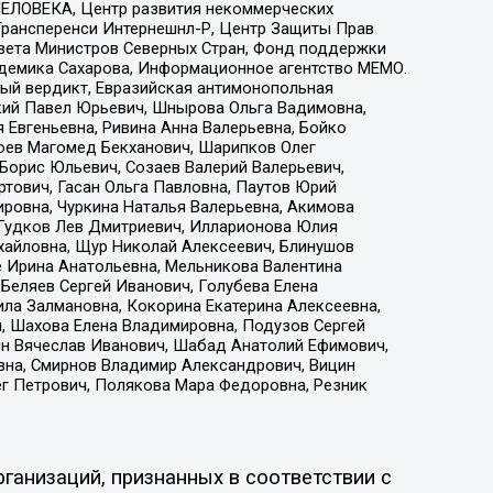
ЕЛОВЕКА, Центр развития некоммерческих
 Трансперенси Интернешнл-Р, Центр Защиты Прав
овета Министров Северных Стран, Фонд поддержки
адемика Сахарова, Информационное агентство МЕМО.
ый вердикт, Евразийская антимонопольная
кий Павел Юрьевич, Шнырова Ольга Вадимовна,
 Евгеньевна, Ривина Анна Валерьевна, Бойко
хоев Магомед Бекханович, Шарипков Олег
Борис Юльевич, Созаев Валерий Валерьевич,
тович, Гасан Ольга Павловна, Паутов Юрий
ровна, Чуркина Наталья Валерьевна, Акимова
 Гудков Лев Дмитриевич, Илларионова Юлия
ихайловна, Щур Николай Алексеевич, Блинушов
е Ирина Анатольевна, Мельникова Валентина
Беляев Сергей Иванович, Голубева Елена
ила Залмановна, Кокорина Екатерина Алексеевна,
, Шахова Елена Владимировна, Подузов Сергей
ин Вячеслав Иванович, Шабад Анатолий Ефимович,
вна, Смирнов Владимир Александрович, Вицин
ег Петрович, Полякова Мара Федоровна, Резник
ганизаций, признанных в соответствии с