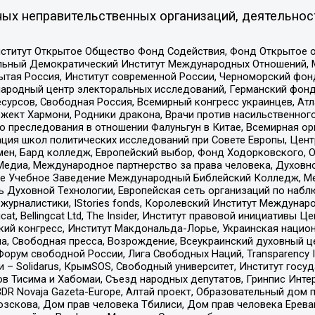
ых неправительственных организаций, деятельнос
ститут Открытое Общество Фонд Содействия, Фонд Открытое 
альный Демократический Институт Международных Отношений,
тая Россия, Институт современной России, Черноморский фонд
родный центр электоральных исследований, Германский фонд
рсов, Свободная Россия, Всемирный конгресс украинцев, Атла
ект Хармони, Родники дракона, Врачи против насильственного
ию преследования в отношении Фалуньгун в Китае, Всемирная о
ация школ политических исследований при Совете Европы, Цен
мен, Бард колледж, Европейский выбор, Фонд Ходорковского,
едиа, Международное партнерство за права человека, Духовно
ое Учебное Заведение Международный Библейский Колледж, М
ь Духовной Технологии, Европейская сеть организаций по наб
урналистики, IStories fonds, Королевский Институт Между
gcat, Bellingcat Ltd, The Insider, Институт правовой инициатив
инский конгресс, Институт Макдональда-Лорье, Украинская нац
, Свободная пресса, Возрождение, Всеукраинский духовный цен
орум свободной России, Лига Свободных Наций, Transparеncy I
– Solidarus, КрымSOS, Свободный университет, Институт госу
в Тисима и Хабомаи, Съезд народных депутатов, Гринпис Инте
DR Novaja Gazeta-Europe, Алтай проект, Образовательный дом 
зскова, Дом прав человека Тбилиси, Дом прав человека Ерева