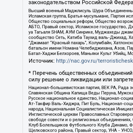
законодательством Российской Федера
Высший военный Маджлисуль Шура Объединенных с
Исламская группа, Братья-мусульмане, Партия ис
Общество социальных реформ, Общество возрожд
АБТО, Правый сектор, Исламское государство, Д
уа Тагьаля SHAM, АУМ Синрике, Муджахеды джама
сообщество Сеть, Катиба Таухид валь-Джихад, Хай
“Джамаат “Красный пахарь”, Колумбайн, Хатлонск
батальон имени Номана Челебиджихана, Азов, Па
Батал-Хаджи Белхороев, Маньяки Культ Убийц, М
Источник:
http://nac.gov.ru/terroristichesk
* Перечень общественных объединений 
силу решение о ликвидации или запрете
Национал-большевистская партия, ВЕК РА, Рада 
Славянская Община Капища Веды Перуна, Мужская
Русское национальное единство, Национал-социа
Ат-Такфир Валь-Хиджра, Пит Буль, Национал-соц
народа, Национальная Социалистическая Инициат
Инглистической церкви Православных Староверов
свободе совести и о религиозных объединениях,
Клуб Болельщиков Футбольного Клуба Динамо, Фа
Щелковского района, Правый сектор, УНА - УНСО, У