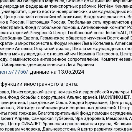
едований им Вилфрида Мартенса, Сетевое объединение журнали
Международная федерация транспортных рабочих, ИстЧам Финлан
й университет, Центр восточноевропейских и международных и
, Центр анализа европейской политики, Академическая сеть Во
ю в России, Настоящая Россия, Глобальная сеть журналистов
естфалия, Фонд глобальной помощи, Антивоенный комитет России,
татарский Ресурсный Центр, Глобальный союз IndustriALL, Russi
 Свободная Европа, Германское общество изучения Восточной 
и и миротворчества, Форум имени Льва Копелева, American Counci
ое движение Антальи, Открытый диалог, Школа международных отн
Школа международных отношений им Нормана Патерсона, Центр
ду, Феминистское антивоенное сопротивление, Комитет независ
а, Либерально-демократическая Лига Украины
uments/7756/
данные на
13.05.2024
функции иностранного агента:
раво, Нижегородский центр немецкой и европейской культуры,
тики, Фонд борьбы с коррупцией, Альянс врачей, НАСИЛИЮ.НЕТ,
я инициатива, Гражданский Союз, Хасдей Ерушалаим, Центр по
юченных, Институт глобализации и социальных движений, Цент
ты прав граждан, Благотворительный фонд помощи осужденным
а, Проект Апрель, Самарская губерния, Эра здоровья, Мемориал
ера, Центр СИБАЛЬТ, Уральская правозащитная группа, Женщины
по правам человека, Дальневосточный центр развития гражданс