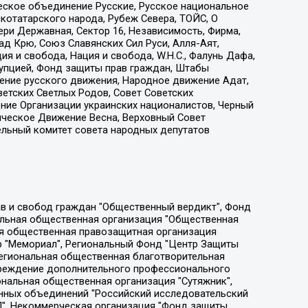
еское объединение Русские, Русское национальное
котатарского народа, Рубеж Севера, ТОЙС, О
ри Державная, Сектор 16, Независимость, Фирма,
д Крю, Союз Славянских Сил Руси, Алля-Аят,
я и свобода, Нация и свобода, W.H.С., Фалунь Дафа,
рупцией, Фонд защиты прав граждан, Штабы
ение русского движения, Народное движение Адат,
етских Светлых Родов, Совет Советских
ение Организации украинских националистов, Черный
ическое Движение Весна, Верховный Совет
ельный комитет совета народных депутатов
ции социально-правовых программ "Лилит", Дальневосточное общественное движение "Маяк", Санкт-Петербургская ЛГБТ-инициативная группа "Выход", Инициативная группа ЛГБТ+ "Реверс", Алексеев Андрей Викторович, Бекбулатова Таисия Львовна, Беляев Иван Михайлович, Владыкина Елена Сергеевна, Гельман Марат Александрович, Никульшина Вероника Юрьевна, Толоконникова Надежда Андреевна, Шендерович Виктор Анатольевич, Общество с ограниченной ответственностью "Данное сообщение", Общество с ограниченной ответственностью Издательский дом "Новая глава", Айнбиндер Александра Александровна, Московский комьюнити-центр для ЛГБТ+инициатив, Благотворительный фонд развития филантропии, Deutsche Welle (Германия, Kurt-Schumacher-Strasse 3, 53113 Bonn), Борзунова Мария Михайловна, Воробьев Виктор Викторович, Голубева Анна Львовна, Константинова Алла Михайловна, Малкова Ирина Владимировна, Мурадов Мурад Абдулгалимович, Осетинская Елизавета Николаевна, Понасенков Евгений Николаевич, Ганапольский Матвей Юрьевич, Киселев Евгений Алексеевич, Борухович Ирина Григорьевна, Дремин Иван Тимофеевич, Дубровский Дмитрий Викторович, Красноярская региональная общественная организация поддержки и развития альтернативных образовательных технологий и межкультурных коммуникаций "ИНТЕРРА", Маяковская Екатерина Алексеевна, Фейгин Марк Захарович, Филимонов Андрей Викторович, Дзугкоева Регина Николаевна, Доброхотов Роман Александрович, Дудь Юрий Александрович, Елкин Сергей Владимирович, Кругликов Кирилл Игоревич, Сабунаева Мария Леонидовна, Семенов Алексей Владимирович, Шаинян Карен Багратович, Шульман Екатерина Михайловна, Асафьев Артур Валерьевич, Вахштайн Виктор Семенович, Венедиктов Алексей Алексеевич, Лушникова Екатерина Евгеньевна, Волков Леонид Михайлович, Невзоров Александр Глебович, Пархоменко Сергей Борисович, Сироткин Ярослав Николаевич, Кара-Мурза Владимир Владимирович, Баранова Наталья Владимировна, Гозман Леонид Яковлевич, Кагарлицкий Борис Юльевич, Климарев Михаил Валерьевич, Милов Владимир Станиславович, Автономная некоммерческая организация Краснодарский центр современного искусства "Типография", Моргенштерн Алишер Тагирович, Соболь Любовь Эдуардовна, Общество с ограниченной ответственностью "ЛИЗА НОРМ", Каспаров Гарри Кимович, Ходорковский Михаил Борисович, Общество с ограниченной ответственностью "Апрельские тезисы", Данилович Ирина Брониславовна, Кашин Олег Владимирович, Петров Николай Владимирович, Пивоваров Алексей Владимирович, Соколов Михаил Владимирович, Цветкова Юлия Владимировна, Чичваркин Евгений Александрович, Комитет против пыток/Команда против пыток, Общество с ограниченной ответственностью "Первый научный", Общество с ограниченной ответственностью "Вертолет и ко", Белоцерковская Вероника Борисовна, Кац Максим Евгеньевич, Лазарева Татьяна Юрьевна, Шаведдинов Руслан Табризович, Яшин Илья Валерьевич, Общество с ограниченной ответственностью "Иноагент ААВ", Алешковский Дмитрий Петрович, Альбац Евгения Марковна, Быков Дмитрий Львович, Галямина Юлия Евгеньевна, Лойко Сергей Леонидович, Мартынов Кирилл Константинович, Медведев Сергей Александрович, Крашенинников Федор Геннадиевич, Гордеева Катерина Вл