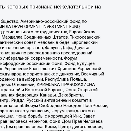
ть которых признана нежелательной на
общество, Американо-российский фонд по
 MEDIA DEVELOPMENT INVESTMENT FUND,
 регионального сотрудничества, Европейская
 Маршалла Соединенных Штатов, Тихоокеанский
нтический совет, Человек в беде, Европейский
 извлечения органов, Фалунь Дафа, Друзья
рганизация по расследованию преследований
тр либеральной современности, Форум
 Оксфордский российский фонд, Фонд Будущее
е Управление Евангельских Христиан Украинской
еждународное христианское движение, Всемирный
людению за выборами, Республика Польша,
народных Отношений, КРИМСЬКА ПРАВОЗАХИСНА
ы Центральной и Восточной Европы, Фонд Открытой
иональная федерация Канады, Декабристы,
тр , Риддл, Русский антивоенный комитет в
nternational, Форум Свободных Народов ПостРоссии,
дарственного управления, Форум гражданского
рнешнл, Фонд борьбы с коррупцией Инк, Завет
прав человека Чернигов, Фонд Дом Прав Человека,
н, Дом прав человека Крым, Центр дикого лосося,