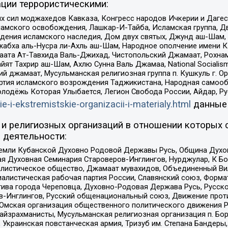
ции террористическими:
ил моджахедов Кавказа, Конгресс народов Ичкерии и Дагеста
ламского освобождения, Лашкар-И-Тайба, Исламская группа, Дв
ения исламского наследия, Дом двух святых, Джунд аш-Шам, 
жабха аль-Нусра ли-Ахль аш-Шам, Народное ополчение имени К.
ата Ат-Тавхида Валь-Джихад, Чистопольский Джамаат, Рохнам
ят Тахрир аш-Шам, Ахлю Сунна Валь Джамаа, National Socialism
ий джамаат, Мусульманская религиозная группа п. Кушкуль г. 
ртия исламского возрождения Таджикистана, Народная самооб
олодёжь Которая Улыбается, Легион Свобода России, Айдар, Р
ie-i-ekstremistskie-organizacii-i-materialy.html
данные
и религиозных организаций в отношении которых 
 деятельности:
земли Кубанской Духовно Родовой Державы Русь, Община Духо
 Духовная Семинария Староверов-Инглингов, Нурджулар, К Бо
листическое общество, Джамаат мувахидов, Объединенный Вил
иалистическая рабочая партия России, Славянский союз, Форма
ива города Череповца, Духовно-Родовая Держава Русь, Русск
-Инглингов, Русский общенациональный союз, Движение против
 Омская организация общественного политического движения Р
йзрахманисты, Мусульманская религиозная организация п. Бо
краинская повстанческая армия, Тризуб им. Степана Бандеры, Бр