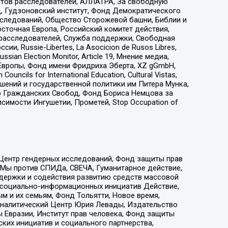
стов расследователей, АЛЛАТРА, За свободную
д, Гудзоновский институт, Фонд Демократического
сследований, Общество Сторожевой башни, Библии и
сточная Европа, Российский комитет действия,
-расследователей, Служба поддержки, Свободная
 Russie-Libertes, La Asocicion de Rusos Libres,
an Election Monitor, Article 19, Мнение медиа,
Европы, Фонд имени Фридриха Эберта, XZ gGmbH,
ls for International Education, Cultural Vistas,
ошений и государственной политики им Питера Мунка,
 Гражданских Свобод, Фонд Бориса Немцова за
имости Ингушетии, Прометей, Stop Occupation of
 Центр гендерных исследований, Фонд защиты прав
 Мы против СПИДа, СВЕЧА, Гуманитарное действие,
ддержки и содействия развитию средств массовой
р социально-информационных инициатив Действие,
 и их семьям, Фонд Тольятти, Новое время,
, Аналитический Центр Юрия Левады, Издательство
 Евразии, Институт прав человека, Фонд защиты
ких инициатив и социального партнерства,