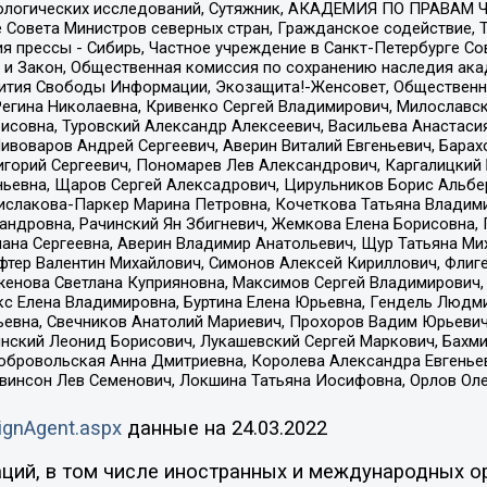
ологических исследований, Сутяжник, АКАДЕМИЯ ПО ПРАВАМ Ч
е Совета Министров северных стран, Гражданское содействие,
я прессы - Сибирь, Частное учреждение в Санкт-Петербурге С
 и Закон, Общественная комиссия по сохранению наследия ак
звития Свободы Информации, Экозащита!-Женсовет, Общественн
Регина Николаевна, Кривенко Сергей Владимирович, Милославс
совна, Туровский Александр Алексеевич, Васильева Анастасия
Пивоваров Андрей Сергеевич, Аверин Виталий Евгеньевич, Бара
горий Сергеевич, Пономарев Лев Александрович, Каргалицкий 
ньевна, Щаров Сергей Алексадрович, Цирульников Борис Альбер
ислакова-Паркер Марина Петровна, Кочеткова Татьяна Владими
сандровна, Рачинский Ян Збигневич, Жемкова Елена Борисовна,
лана Сергеевна, Аверин Владимир Анатольевич, Щур Татьяна М
фтер Валентин Михайлович, Симонов Алексей Кириллович, Флиг
женова Светлана Куприяновна, Максимов Сергей Владимирович, 
кс Елена Владимировна, Буртина Елена Юрьевна, Гендель Людм
евна, Свечников Анатолий Мариевич, Прохоров Вадим Юрьевич
инский Леонид Борисович, Лукашевский Сергей Маркович, Бахм
Добровольская Анна Дмитриевна, Королева Александра Евгенье
евинсон Лев Семенович, Локшина Татьяна Иосифовна, Орлов Ол
ignAgent.aspx
данные на
24.03.2022
ций, в том числе иностранных и международных ор