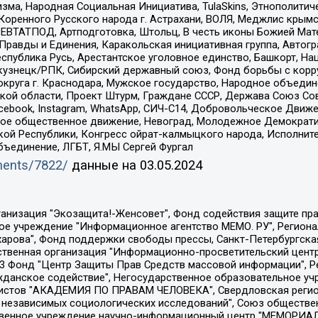
зма, Народная Социальная Инициатива, TulaSkins, Этнополитич
оренного Русского народа г. Астрахани, ВОЛЯ, Меджлис крымс
РЕВТАТПОД, Артподготовка, Штольц, В честь иконы Божией Мате
равды и Единения, Каракольская инициативная группа, Автогра
спублика Русь, Арестантское уголовное единство, Башкорт, Наци
окузнецк/РПК, Сибирский державный союз, Фонд борьбы с кор
округа г. Краснодара, Мужское государство, Народное объедин
ой области, Проект Штурм, Граждане СССР, Держава Союз Сов
Facebook, Instagram, WhatsApp, СИЧ-С14, Добровольческое Движ
ское общественное движение, Невоград, Молодежное Демократ
ой Республики, Конгресс ойрат-калмыцкого народа, Исполнит
бъединение, ЛГБТ, Я.МЫ Сергей Фургал
uments/7822/
данные на
03.05.2024
Общество с ограниченной ответственностью "Радио Свободная Европа/Радио Свобода", Чешское информационное агентство "MEDIUM-ORIENT", Красноярская региональная общественная организация "Мы против СПИДа", Камалягин Денис Николаевич, Маркелов Сергей Евгеньевич, Пономарев Лев Александрович, Савицкая Людмила Алексеевна, Автономная некоммерческая организация "Центр по работе с проблемой насилия "НАСИЛИЮ.НЕТ", Межрегиональный профессиональный союз работников здравоохранения "Альянс врачей", Юридическое лицо, зарегистрированное в Латвийской Республике, SIA "Medusa Project" (регистрационный номер 40103797863, дата регистрации 10.06.2014), Некоммерческая организация "Фонд по борьбе с коррупцией", Автономная некоммерческая организация "Институт права и публичной политики", Баданин Роман Сергеевич, Гликин Максим Александрович, Железнова Мария Михайловна, Лукьянова Юлия Сергеевна, Маетная Елизавета Витальевна, Маняхин Петр Борисович, Чуракова Ольга Владимировна, Ярош Юлия Петровна, Юридическое лицо "The Insider SIA", зарегистрированное в Риге, Латвийская Республика (дата регистрации 26.06.2015), являющееся администратором доменного имени интернет-издания "The Insider SIA", https://theins.ru, Постернак Алексей Евгеньевич, Рубин Михаил Аркадьевич, Анин Роман Александрович, Юридическое лицо Istories fonds, зарегистрированное в Латвийской Республике (регистрационный номер 50008295751, дата регистрации 24.02.2020), Великовский Дмитрий Александрович, Долинина Ирина Николаевна, Мароховская Алеся Алексеевна, Шлейнов Роман Юрьевич, Шмагун Олеся Валентиновна, Общество с ограниченной ответственностью "Альтаир 2021", Общество с ограниченной ответственностью "Вега 2021", Общество с ограниченной ответственностью "Главный редактор 2021", Общество с ограниченной ответственностью "Ромашки монолит", Важенков Артем Валерьевич, Ивановская областная общественная организация "Центр гендерных исследований", Гурман Юрий Альбертович, Медиапроект "ОВД-Инфо", Егоров Владимир Владимирович, Жилинский Владимир Александрович, Общество с ограниченной ответственностью "ЗП", Иванова София Юрьевна, Карезина Инна Павловна, Кильтау Екатерина Викторовна, Петров Алексей Викторович, Пискунов Сергей Евгеньевич, Смирнов Сергей Сергеевич, Тихонов Михаил Сергеевич, Общество с ограниченной ответственностью "ЖУРНАЛИСТ-ИНОСТРАННЫЙ АГЕНТ", Арапова Галина Юрьевна, Вольтская Татьяна Анатольевна, Американская компания "Mason G.E.S. Anonymous Foundation" (США), являющаяся владельцем интернет-издания https://mnews.world/, Компания "Stichting Bellingcat", зарегистрированная в Нидерландах (дата регистрации 11.07.2018), Захаров Андрей Вячеславович, Клепиковская Екатерина Дмитриевна, Общество с ограниченной ответственностью "МЕМО", Перл Роман Александрович, Симонов Евгений Алексеевич, Соловьева Елена Анатольевна, Сотников Даниил Владимирович, Сурначева Елизавета Дмитриевна, Автономная некоммерческая организация по защите прав человека и информированию населения "Якутия – Наше Мнение", Общество с ограниченной ответственностью "Москоу диджитал медиа", с 26.01.2023 Общество с ограниченной ответственностью "Чайка Белые сады", Ветошкина Валерия Валерьевна, Заговора Максим Александрович, Межрегиональное общественное движение "Российская ЛГБТ - сеть", Оленичев Максим Владимирович, Павлов Иван Юрьевич, Скворцова Елена Сергеевна, Общество с ограниченной ответственностью "Как бы инагент", Кочетков Игорь Викторович, Общество с ограниченной ответственностью "Честные выборы", Еланчик Олег Александрович, Общество с ограниченной ответственностью "Нобелевский призыв", Гималова Регина Эмилевна, Григорьев Андрей Валерьевич, Григорьева Алина Александровна, Ассоциация по содействию защите прав призывников, альтернативнослужащих и военнослужащих "Правозащитная группа "Гражданин.Армия.Право", Хисамова Регина Фаритовна, Автономная некоммерческая организация по реализа