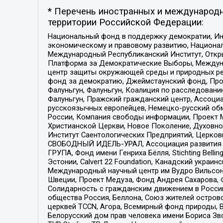
* Перечень иностранных и международн
территории Российской Федерации:
Национальный фонд в поддержку демократии, Ин
экономическому и правовому развитию, Национ
Международный Республиканский Институт, Откры
Платформа за Демократические Выборы, Междуна
центр защиты окружающей среды и природных ресу
фонд за демократию, Джеймстаунский фонд, Прож
Фалуньгун, Фалуньгун, Коалиция по расследован
Фалуньгун, Пражский гражданский центр, Ассоци
русскоязычных европейцев, Немецко-русский об
России, Компания свободы информации, Проект М
Христианской Церкви, Новое Поколение, Духовн
Институт Саентологических Предприятий, Церков
СВОБОДНЫЙ ИДЕЛЬ-УРАЛ, Ассоциация развития ж
ГРУПА, Фонд имени Генриха Бёлля, Stichting Bellin
Эстонии, Calvert 22 Foundation, Канадский укра
Международный научный центр им Вудро Вильсона
Швеции, Проект Медуза, Фонд Андрея Сахарова, Ф
Солидарность с гражданским движением в России 
общества Россия, Беллона, Союз жителей острово
церквей TCCN, Агора, Всемирный фонд природы, B
Белорусский дом прав человека имени Бориса Зво