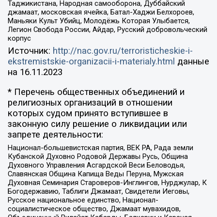
Таджикистана, Народная самооборона, Дуббайский
джамаат, московская ячейка, Батал-Хаджи Белхороев,
Маньяки Культ Убийц, Молодёжь Которая Улыбается,
Легион Свобода России, Айдар, Русский добровольческий
корпус
Источник:
http://nac.gov.ru/terroristicheskie-i-
ekstremistskie-organizacii-i-materialy.html
данные
на
16.11.2023
* Перечень общественных объединений и
религиозных организаций в отношении
которых судом принято вступившее в
законную силу решение о ликвидации или
запрете деятельности:
Национал-большевистская партия, ВЕК РА, Рада земли
Кубанской Духовно Родовой Державы Русь, Община
Духовного Управления Асгардской Веси Беловодья,
Славянская Община Капища Веды Перуна, Мужская
Духовная Семинария Староверов-Инглингов, Нурджулар, К
Богодержавию, Таблиги Джамаат, Свидетели Иеговы,
Русское национальное единство, Национал-
социалистическое общество, Джамаат мувахидов,