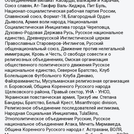
Объединенный Вилайат Кабарды, Балкарии и Карачая,
Союз славян, Ат-Такфир Валь-Хиджра, Пит Буль,
Национал-социалистическая рабочая партия России,
Славянский союз, Формат-18, Благородный Орден
Дьявола, Армия воли народа, Национальная
Социалистическая Инициатива города Череповца,
Духовно-Родовая Держава Русь, Русское национальное
единство, Древнерусской Инглистической церкви
Православных Староверов-Инглингов, Русский
общенациональный союз, Движение против нелегальной
иммиграции, Кровь и Честь, О свободе совести и о
религиозных объединениях, Омская организация
общественного политического движения Русское
национальное единство, Северное Братство, Клуб
Болельщиков Футбольного Клуба Динамо,
Файзрахманисты, Мусульманская религиозная организация
п. Боровский, Община Коренного Русского народа
Щелковского района, Правый сектор, УНА - УНСО,
Украинская повстанческая армия, Тризуб им. Степана
Бандеры, Братство, Белый Крест, Misanthropic division,
Религиозное объединение последователей инглиизма,
Народная Социальная Инициатива, TulaSkins,
Этнополитическое объединение Русские, Русское
национальное объединение Атака, Мечеть Мирмамеда,
Община Коренного Русского народа г. Астрахани, ВОЛЯ,