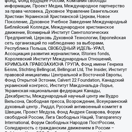
фонд, Фонд Будущее России, Компания свободы
информации, Проект Медиа, Международное партнерство
за права человека, Духовное Управление Евангельских
Христиан Украинской Христианской Церкви, Новое
Поколение, Духовное Учебное Заведение Международный
Библейский Колледж, Международное христианское
движение, Всемирный Институт Саентологических
Предприятий, Церковь Духовной Технологии, Европейская
сеть организаций по наблюдению за выборами,
Республика Польша, СВОБОДНЫЙ ИДЕЛЬ-УРАЛ,
Ассоциация развития журналистики, IStories fonds,
Королевский Институт Международных Отношений,
КРИМСЬКА ПРАВОЗАХИСНА ГРУПА, Фонд имени Генриха
Бёлля, Stichting Bellingcat, Bellingcat Ltd, The Insider, Институт
правовой инициативы Центральной и Восточной Европы,
Фонд Открытой Эстонии, Calvert 22 Foundation, Канадский
украинский конгресс, Институт Макдональда-Лорье,
Украинская национальная федерация Канады,
Декабристы, Международный научный центр им Вудро
Вильсона, Свободная пресса, Возрождение, Всеукраинский
духовный центр , Риддл, Русский антивоенный комитет в
Швеции, Проект Медуза, Фонд Андрея Сахарова, Форум
свободной России, Лига Свободных Наций, Transparеncy
International, Форум Свободных Народов ПостРоссии,
Солидарность с гражданским движением в России –