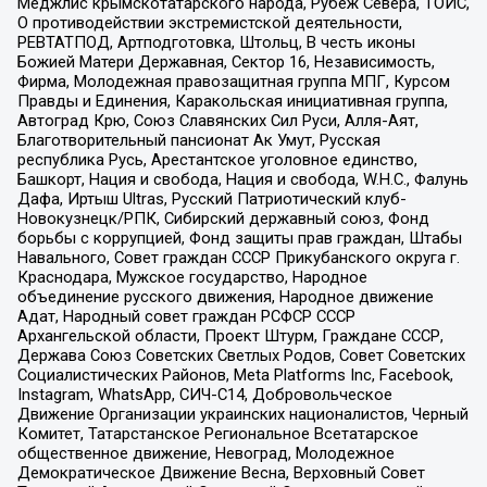
Меджлис крымскотатарского народа, Рубеж Севера, ТОЙС,
О противодействии экстремистской деятельности,
РЕВТАТПОД, Артподготовка, Штольц, В честь иконы
Божией Матери Державная, Сектор 16, Независимость,
Фирма, Молодежная правозащитная группа МПГ, Курсом
Правды и Единения, Каракольская инициативная группа,
Автоград Крю, Союз Славянских Сил Руси, Алля-Аят,
Благотворительный пансионат Ак Умут, Русская
республика Русь, Арестантское уголовное единство,
Башкорт, Нация и свобода, Нация и свобода, W.H.С., Фалунь
Дафа, Иртыш Ultras, Русский Патриотический клуб-
Новокузнецк/РПК, Сибирский державный союз, Фонд
борьбы с коррупцией, Фонд защиты прав граждан, Штабы
Навального, Совет граждан СССР Прикубанского округа г.
Краснодара, Мужское государство, Народное
объединение русского движения, Народное движение
Адат, Народный совет граждан РСФСР СССР
Архангельской области, Проект Штурм, Граждане СССР,
Держава Союз Советских Светлых Родов, Совет Советских
Социалистических Районов, Meta Platforms Inc, Facebook,
Instagram, WhatsApp, СИЧ-С14, Добровольческое
Движение Организации украинских националистов, Черный
Комитет, Татарстанское Региональное Всетатарское
общественное движение, Невоград, Молодежное
Демократическое Движение Весна, Верховный Совет