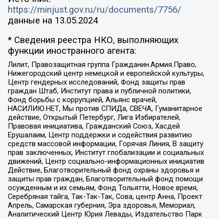
https://minjust.gov.ru/ru/documents/7756/
данные на
13.05.2024
* Сведения реестра НКО, выполняющих
функции иностранного агента:
Лилит, Правозащитная группа Гражданин.Армия.Право,
Нижегородский центр немецкой и европейской культуры,
Центр гендерных исследований, Фонд защиты прав
граждан Штаб, Институт права и публичной политики,
Фонд борьбы с коррупцией, Альянс врачей,
НАСИЛИЮ.НЕТ, Мы против СПИДа, СВЕЧА, Гуманитарное
действие, Открытый Петербург, Лига Избирателей,
Правовая инициатива, Гражданский Союз, Хасдей
Ерушалаим, Центр поддержки и содействия развитию
средств массовой информации, Горячая Линия, В защиту
прав заключенных, Институт глобализации и социальных
движений, Центр социально-информационных инициатив
Действие, Благотворительный фонд охраны здоровья и
защиты прав граждан, Благотворительный фонд помощи
осужденным и их семьям, Фонд Тольятти, Новое время,
Серебряная тайга, Так-Так-Так, Сова, центр Анна, Проект
Апрель, Самарская губерния, Эра здоровья, Мемориал,
Аналитический Центр Юрия Левады, Издательство Парк