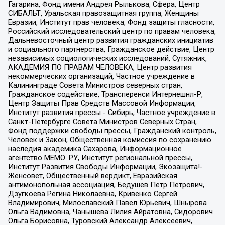
Гагарина, Фонд имени Андрея Рылькова, Сфера, Центр
СИБАЛЬТ, Уральская правозащитная группа, Женщины
Евразии, Институт прав человека, Фонд защиты гласности,
Российский исследовательский центр по правам человека,
Дальневосточный центр развития гражданских инициатив
и социального партнерства, Гражданское действие, Центр
независимых социологических исследований, Сутяжник,
АКАДЕМИЯ ПО ПРАВАМ ЧЕЛОВЕКА, Центр развития
некоммерческих организаций, Частное учреждение в
Калининграде Совета Министров северных стран,
Гражданское содействие, Трансперенси Интернешнл-Р,
Центр Защиты Прав Средств Массовой Информации,
Институт развития прессы - Сибирь, Частное учреждение в
Санкт-Петербурге Совета Министров Северных Стран,
Фонд поддержки свободы прессы, Гражданский контроль,
Человек и Закон, Общественная комиссия по сохранению
наследия академика Сахарова, Информационное
агентство МЕМО. РУ, Институт региональной прессы,
Институт Развития Свободы Информации, Экозащита!-
Женсовет, Общественный вердикт, Евразийская
антимонопольная ассоциация, Бедушев Петр Петрович,
Дзугкоева Регина Николаевна, Кривенко Сергей
Владимирович, Милославский Павел Юрьевич, Шнырова
Ольга Вадимовна, Чанышева Лилия Айратовна, Сидорович
Ольга Борисовна, Туровский Александр Алексеевич,