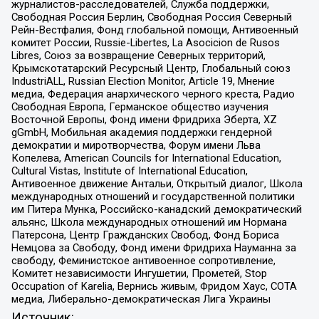
журналистов-расследователей, Служба поддержки,
Свободная Россия Берлин, Свободная Россия Северный
Рейн-Вестфалия, Фонд глобальной помощи, Антивоенный
комитет России, Russie-Libertes, La Asocicion de Rusos
Libres, Союз за возвращение Северных территорий,
Крымскотатарский Ресурсный Центр, Глобальный союз
IndustriALL, Russian Election Monitor, Article 19, Мнение
медиа, Федерация анархического черного креста, Радио
Свободная Европа, Германское общество изучения
Восточной Европы, Фонд имени Фридриха Эберта, XZ
gGmbH, Мобильная академия поддержки гендерной
демократии и миротворчества, Форум имени Льва
Копелева, American Councils for International Education,
Cultural Vistas, Institute of International Education,
Антивоенное движение Антальи, Открытый диалог, Школа
международных отношений и государственной политики
им Питера Мунка, Российско-канадский демократический
альянс, Школа международных отношений им Нормана
Патерсона, Центр Гражданских Свобод, Фонд Бориса
Немцова за Свободу, Фонд имени Фридриха Науманна за
свободу, Феминистское антивоенное сопротивление,
Комитет независимости Ингушетии, Прометей, Stop
Occupation of Karelia, Вернись живым, Фридом Хаус, СОТА
медиа, Либерально-демократическая Лига Украины
Источник: