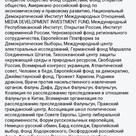
Открытое Общество Фонд Содействия, Фонд Открытое
общество, Американо-российский фонд по
экономическому и правовому развитию, Национальный
Демократический Институт Международных Отношений,
MEDIA DEVELOPMENT INVESTMENT FUND, Международный
Республиканский Институт, Открытая Россия, Институт
современной России, Черноморский фонд регионального
сотрудничества, Европейская Платформа за
Демократические Выборы, Международный центр
электоральных исследований, Германский фонд Маршалла
Соединенных Штатов, Тихоокеанский центр защиты
окружающей среды и природных ресурсов, Свободная
Россия, Всемирный конгресс украинцев, Атлантический
совет, Человек в беде, Европейский фонд за демократию,
Джеймстаунский фонд, Прожект Хармони, Родники
дракона, Врачи против насильственного извлечения
органов, Фалунь Дафа, Друзья Фалуньгун, Фалуньгун,
Коалиция по расследованию преследования в отношении
Фалуньгун в Китае, Всемирная организация по
расследованию преследований Фалуньгун, Пражский
гражданский центр, Ассоциация школ политических
исследований при Совете Европы, Центр либеральной
современности, Форум русскоязычных европейцев,
Немецко-русский обмен, Бард колледж, Европейский
выбор, Фонд Ходорковского, Оксфордский российский