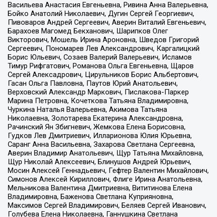
Васильева Анастасия Евгеньевна, Ривина Анна Валерьевна,
Бойко Анатолий Николаевич, Дугин Сергей Георгиевич,
Пивоваров Андрей Сергеевич, Аверин Виталий Евгеньевич,
Барахоев Магомед Бекханович, Шарипков Олег
Викторович, Мошель Ирина Ароновна, Шведов Григорий
Сергеевич, Пономарев Лев Александрович, Каргалицкий
Борис Юльевич, Созаев Валерий Валерьевич, Исламов
Тимур Рифгатович, Романова Ольга Евгеньевна, Щаров
Сергей Алексадрович, Цирульников Борис Альбертович,
Гасан Ольга Павловна, Паутов Юрий Анатольевич,
Верховский Александр Маркович, Пислакова-Паркер
Марина Петровна, Кочеткова Татьяна Владимировна,
Чуркина Наталья Валерьевна, Акимова Татьяна
Николаевна, Золотарева Екатерина Александровна,
Рачинский Ян Збигневич, Жемкова Елена Борисовна,
Гудков Лев Дмитриевич, Илларионова Юлия Юрьевна,
Саранг Анна Васильевна, Захарова Светлана Сергеевна,
Аверин Владимир Анатольевич, Щур Татьяна Михайловна,
Щур Николай Алексеевич, Блинушов Андрей Юрьевич,
Мосин Алексей Геннадьевич, Гефтер Валентин Михайлович,
Симонов Алексей Кириллович, Флиге Ирина Анатольевна,
Мельникова Валентина Дмитриевна, Вититинова Елена
Владимировна, Баженова Светлана Куприяновна,
Максимов Сергей Владимирович, Беляев Сергей Иванович,
Голубева Елена Николаевна, Ганнушкина Светлана