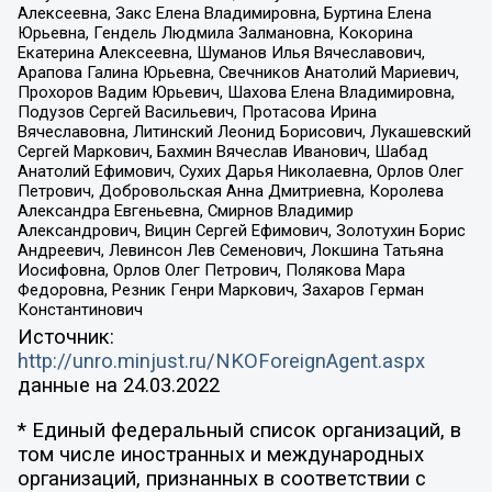
Алексеевна, Закс Елена Владимировна, Буртина Елена
Юрьевна, Гендель Людмила Залмановна, Кокорина
Екатерина Алексеевна, Шуманов Илья Вячеславович,
Арапова Галина Юрьевна, Свечников Анатолий Мариевич,
Прохоров Вадим Юрьевич, Шахова Елена Владимировна,
Подузов Сергей Васильевич, Протасова Ирина
Вячеславовна, Литинский Леонид Борисович, Лукашевский
Сергей Маркович, Бахмин Вячеслав Иванович, Шабад
Анатолий Ефимович, Сухих Дарья Николаевна, Орлов Олег
Петрович, Добровольская Анна Дмитриевна, Королева
Александра Евгеньевна, Смирнов Владимир
Александрович, Вицин Сергей Ефимович, Золотухин Борис
Андреевич, Левинсон Лев Семенович, Локшина Татьяна
Иосифовна, Орлов Олег Петрович, Полякова Мара
Федоровна, Резник Генри Маркович, Захаров Герман
Константинович
Источник:
http://unro.minjust.ru/NKOForeignAgent.aspx
данные на
24.03.2022
* Единый федеральный список организаций, в
том числе иностранных и международных
организаций, признанных в соответствии с