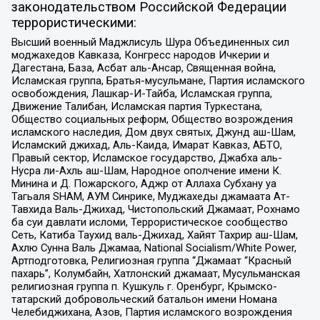
законодательством Российской Федерации
террористическими:
Высший военный Маджлисуль Шура Объединенных сил
моджахедов Кавказа, Конгресс народов Ичкерии и
Дагестана, База, Асбат аль-Ансар, Священная война,
Исламская группа, Братья-мусульмане, Партия исламского
освобождения, Лашкар-И-Тайба, Исламская группа,
Движение Талибан, Исламская партия Туркестана,
Общество социальных реформ, Общество возрождения
исламского наследия, Дом двух святых, Джунд аш-Шам,
Исламский джихад, Аль-Каида, Имарат Кавказ, АБТО,
Правый сектор, Исламское государство, Джабха аль-
Нусра ли-Ахль аш-Шам, Народное ополчение имени К.
Минина и Д. Пожарского, Аджр от Аллаха Субхану уа
Тагьаля SHAM, АУМ Синрике, Муджахеды джамаата Ат-
Тавхида Валь-Джихад, Чистопольский Джамаат, Рохнамо
ба суи давлати исломи, Террористическое сообщество
Сеть, Катиба Таухид валь-Джихад, Хайят Тахрир аш-Шам,
Ахлю Сунна Валь Джамаа, National Socialism/White Power,
Артподготовка, Религиозная группа “Джамаат “Красный
пахарь”, Колумбайн, Хатлонский джамаат, Мусульманская
религиозная группа п. Кушкуль г. Оренбург, Крымско-
татарский добровольческий батальон имени Номана
Челебиджихана, Азов, Партия исламского возрождения