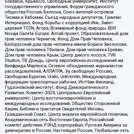
Solidarus, КрымSOS, Свободный университет, Институт
государственного управления, Форум гражданского
общества Россия, Беллона, Союз жителей островов
Тисима и Хабомаи, Съезд народных депутатов, Гринпис
Интернешнл, Фонд борьбы с коррупцией Инк, Завет
церквей TCCN, Агора, Всемирный фонд природы, BDR
Novaja Gazeta-Europe, Алтай проект, Образовательный дом
прав человека Чернигов, Фонд Дом Прав Человека,
Белорусский дом прав человека имени Бориса Звозскова,
Дом прав человека Тбилиси, Дом прав человека Ереван,
Дом прав человека Крым, Центр дикого лосося, TVR
Studios, ТВ Дождь, Центр европейских исследований им
Вилфрида Мартенса, Сетевое объединение журналистов
расследователей, АЛЛАТРА, За свободную Россию,
Свободная Бурятия, Uralic, UnKremlin, Международная
федерация транспортных рабочих, ИстЧам Финланд,
Гудзоновский институт, Фонд Демократического
Развития, Комитет-2024, Центрально-Европейский
университет, Центр восточноевропейских и
международных исследований, Общество Сторожевой
башни, Библии и трактатов Свидетелей Иеговы,
Гражданский Совет, Центр анализа европейской политики,
Академическая сеть Восточная Европа, Российский
комитет действия, РЭНД корпорейшн, Русская Америка за
демократию в России, Настоящая Россия, Глобальная сеть