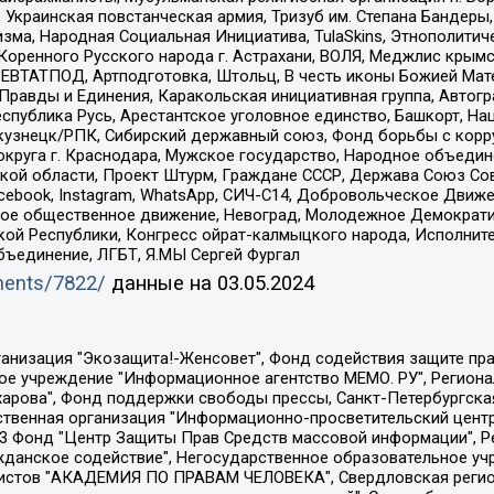
краинская повстанческая армия, Тризуб им. Степана Бандеры, Бр
зма, Народная Социальная Инициатива, TulaSkins, Этнополитич
оренного Русского народа г. Астрахани, ВОЛЯ, Меджлис крымс
РЕВТАТПОД, Артподготовка, Штольц, В честь иконы Божией Мате
равды и Единения, Каракольская инициативная группа, Автогра
спублика Русь, Арестантское уголовное единство, Башкорт, Наци
окузнецк/РПК, Сибирский державный союз, Фонд борьбы с кор
округа г. Краснодара, Мужское государство, Народное объедин
ой области, Проект Штурм, Граждане СССР, Держава Союз Сов
Facebook, Instagram, WhatsApp, СИЧ-С14, Добровольческое Движ
ское общественное движение, Невоград, Молодежное Демократ
ой Республики, Конгресс ойрат-калмыцкого народа, Исполнит
бъединение, ЛГБТ, Я.МЫ Сергей Фургал
uments/7822/
данные на
03.05.2024
Общество с ограниченной ответственностью "Радио Свободная Европа/Радио Свобода", Чешское информационное агентство "MEDIUM-ORIENT", Красноярская региональная общественная организация "Мы против СПИДа", Камалягин Денис Николаевич, Маркелов Сергей Евгеньевич, Пономарев Лев Александрович, Савицкая Людмила Алексеевна, Автономная некоммерческая организация "Центр по работе с проблемой насилия "НАСИЛИЮ.НЕТ", Межрегиональный профессиональный союз работников здравоохранения "Альянс врачей", Юридическое лицо, зарегистрированное в Латвийской Республике, SIA "Medusa Project" (регистрационный номер 40103797863, дата регистрации 10.06.2014), Некоммерческая организация "Фонд по борьбе с коррупцией", Автономная некоммерческая организация "Институт права и публичной политики", Баданин Роман Сергеевич, Гликин Максим Александрович, Железнова Мария Михайловна, Лукьянова Юлия Сергеевна, Маетная Елизавета Витальевна, Маняхин Петр Борисович, Чуракова Ольга Владимировна, Ярош Юлия Петровна, Юридическое лицо "The Insider SIA", зарегистрированное в Риге, Латвийская Республика (дата регистрации 26.06.2015), являющееся администратором доменного имени интернет-издания "The Insider SIA", https://theins.ru, Постернак Алексей Евгеньевич, Рубин Михаил Аркадьевич, Анин Роман Александрович, Юридическое лицо Istories fonds, зарегистрированное в Латвийской Республике (регистрационный номер 50008295751, дата регистрации 24.02.2020), Великовский Дмитрий Александрович, Долинина Ирина Николаевна, Мароховская Алеся Алексеевна, Шлейнов Роман Юрьевич, Шмагун Олеся Валентиновна, Общество с ограниченной ответственностью "Альтаир 2021", Общество с ограниченной ответственностью "Вега 2021", Общество с ограниченной ответственностью "Главный редактор 2021", Общество с ограниченной ответственностью "Ромашки монолит", Важенков Артем Валерьевич, Ивановская областная общественная организация "Центр гендерных исследований", Гурман Юрий Альбертович, Медиапроект "ОВД-Инфо", Егоров Владимир Владимирович, Жилинский Владимир Александрович, Общество с ограниченной ответственностью "ЗП", Иванова София Юрьевна, Карезина Инна Павловна, Кильтау Екатерина Викторовна, Петров Алексей Викторович, Пискунов Сергей Евгеньевич, Смирнов Сергей Сергеевич, Тихонов Михаил Сергеевич, Общество с ограниченной ответственностью "ЖУРНАЛИСТ-ИНОСТРАННЫЙ АГЕНТ", Арапова Галина Юрьевна, Вольтская Татьяна Анатольевна, Американская компания "Mason G.E.S. Anonymous Foundation" (США), являющаяся владельцем интернет-издания https://mnews.world/, Компания "Stichting Bellingcat", зарегистрированная в Нидерландах (дата регистрации 11.07.2018), Захаров Андрей Вячеславович, Клепиковская Екатерина Дмитриевна, Общество с ограниченной ответственностью "МЕМО", Перл Роман Александрович, Симонов Евгений Алексеевич, Соловьева Елена Анатольевна, Сотников Даниил Владимирович, Сурначева Елизавета Дмитриевна, Автономная некоммерческая организация по защите прав человека и информированию населения "Якутия – Наше Мнение", Общество с ограниченной ответственностью "Москоу диджитал медиа", с 26.01.2023 Общество с ограниченной ответственностью "Чайка Белые сады", Ветошкина Валерия Валерьевна, Заговора Максим Александрович, Межрегиональное общественное движение "Российская ЛГБТ - сеть", Оленичев Максим Владимирович, Павлов Иван Юрьевич, Скворцова Елена Сергеевна, Общество с ограниченной ответственностью "Как бы инагент", Кочетков Игорь Викторович, Общество с ограниченной ответственностью "Честные выборы", Еланчик Олег Александрович, Общество с ограниченной ответственностью "Нобелевский призыв", Гималова Регина Эмилевна, Григорьев Андрей Валерьевич, Григорьева Алина Александровна, Ассоциация по содействию защите прав призывников, альтернативнослужащих и военнослужащих "Правозащитная группа "Гражданин.Армия.Право", Хисамова Регина Фаритовна, Автономная некоммерческая организация по реализа