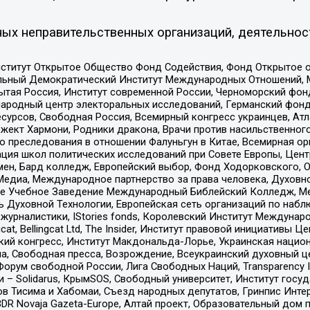
ых неправительственных организаций, деятельнос
ститут Открытое Общество Фонд Содействия, Фонд Открытое 
альный Демократический Институт Международных Отношений,
тая Россия, Институт современной России, Черноморский фонд
родный центр электоральных исследований, Германский фонд
рсов, Свободная Россия, Всемирный конгресс украинцев, Атла
ект Хармони, Родники дракона, Врачи против насильственного
ию преследования в отношении Фалуньгун в Китае, Всемирная о
ация школ политических исследований при Совете Европы, Цен
мен, Бард колледж, Европейский выбор, Фонд Ходорковского,
едиа, Международное партнерство за права человека, Духовно
ое Учебное Заведение Международный Библейский Колледж, М
ь Духовной Технологии, Европейская сеть организаций по наб
урналистики, IStories fonds, Королевский Институт Между
gcat, Bellingcat Ltd, The Insider, Институт правовой инициатив
инский конгресс, Институт Макдональда-Лорье, Украинская нац
, Свободная пресса, Возрождение, Всеукраинский духовный цен
орум свободной России, Лига Свободных Наций, Transparеncy I
– Solidarus, КрымSOS, Свободный университет, Институт госу
в Тисима и Хабомаи, Съезд народных депутатов, Гринпис Инте
DR Novaja Gazeta-Europe, Алтай проект, Образовательный дом 