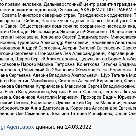
по правам человека, Дальневосточный центр развития гражданс
ологических исследований, Сутяжник, АКАДЕМИЯ ПО ПРАВАМ Ч
е Совета Министров северных стран, Гражданское содействие,
я прессы - Сибирь, Частное учреждение в Санкт-Петербурге С
 и Закон, Общественная комиссия по сохранению наследия ак
звития Свободы Информации, Экозащита!-Женсовет, Общественн
Регина Николаевна, Кривенко Сергей Владимирович, Милославс
совна, Туровский Александр Алексеевич, Васильева Анастасия
Пивоваров Андрей Сергеевич, Аверин Виталий Евгеньевич, Бара
горий Сергеевич, Пономарев Лев Александрович, Каргалицкий 
ньевна, Щаров Сергей Алексадрович, Цирульников Борис Альбер
ислакова-Паркер Марина Петровна, Кочеткова Татьяна Владими
сандровна, Рачинский Ян Збигневич, Жемкова Елена Борисовна,
лана Сергеевна, Аверин Владимир Анатольевич, Щур Татьяна М
фтер Валентин Михайлович, Симонов Алексей Кириллович, Флиг
женова Светлана Куприяновна, Максимов Сергей Владимирович, 
кс Елена Владимировна, Буртина Елена Юрьевна, Гендель Людм
евна, Свечников Анатолий Мариевич, Прохоров Вадим Юрьевич
инский Леонид Борисович, Лукашевский Сергей Маркович, Бахм
Добровольская Анна Дмитриевна, Королева Александра Евгенье
евинсон Лев Семенович, Локшина Татьяна Иосифовна, Орлов Ол
ignAgent.aspx
данные на
24.03.2022