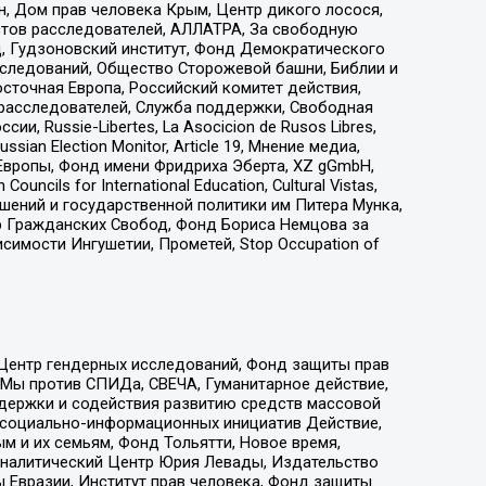
н, Дом прав человека Крым, Центр дикого лосося,
стов расследователей, АЛЛАТРА, За свободную
д, Гудзоновский институт, Фонд Демократического
сследований, Общество Сторожевой башни, Библии и
сточная Европа, Российский комитет действия,
-расследователей, Служба поддержки, Свободная
 Russie-Libertes, La Asocicion de Rusos Libres,
an Election Monitor, Article 19, Мнение медиа,
Европы, Фонд имени Фридриха Эберта, XZ gGmbH,
ls for International Education, Cultural Vistas,
ошений и государственной политики им Питера Мунка,
 Гражданских Свобод, Фонд Бориса Немцова за
имости Ингушетии, Прометей, Stop Occupation of
 Центр гендерных исследований, Фонд защиты прав
 Мы против СПИДа, СВЕЧА, Гуманитарное действие,
ддержки и содействия развитию средств массовой
р социально-информационных инициатив Действие,
 и их семьям, Фонд Тольятти, Новое время,
, Аналитический Центр Юрия Левады, Издательство
 Евразии, Институт прав человека, Фонд защиты