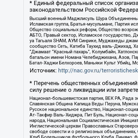
* Единый федеральный список организа
законодательством Российской Федера
Высший военный Маджлисуль Шура Объединенных с
Исламская группа, Братья-мусульмане, Партия ис
Общество социальных реформ, Общество возрожд
АБТО, Правый сектор, Исламское государство, Д
уа Тагьаля SHAM, АУМ Синрике, Муджахеды джама
сообщество Сеть, Катиба Таухид валь-Джихад, Хай
“Джамаат “Красный пахарь”, Колумбайн, Хатлонск
батальон имени Номана Челебиджихана, Азов, Па
Батал-Хаджи Белхороев, Маньяки Культ Убийц, М
Источник:
http://nac.gov.ru/terroristichesk
* Перечень общественных объединений 
силу решение о ликвидации или запрете
Национал-большевистская партия, ВЕК РА, Рада 
Славянская Община Капища Веды Перуна, Мужская
Русское национальное единство, Национал-социа
Ат-Такфир Валь-Хиджра, Пит Буль, Национал-соц
народа, Национальная Социалистическая Инициат
Инглистической церкви Православных Староверов
свободе совести и о религиозных объединениях,
Клуб Болельщиков Футбольного Клуба Динамо, Фа