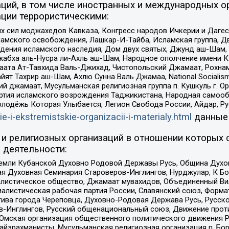
ций, в том числе иностранных и международных ор
ции террористическими:
ил моджахедов Кавказа, Конгресс народов Ичкерии и Дагеста
ламского освобождения, Лашкар-И-Тайба, Исламская группа, Дв
ения исламского наследия, Дом двух святых, Джунд аш-Шам, 
жабха аль-Нусра ли-Ахль аш-Шам, Народное ополчение имени К.
ата Ат-Тавхида Валь-Джихад, Чистопольский Джамаат, Рохнам
ят Тахрир аш-Шам, Ахлю Сунна Валь Джамаа, National Socialism
ий джамаат, Мусульманская религиозная группа п. Кушкуль г. 
ртия исламского возрождения Таджикистана, Народная самооб
олодёжь Которая Улыбается, Легион Свобода России, Айдар, Р
ie-i-ekstremistskie-organizacii-i-materialy.html
данные
и религиозных организаций в отношении которых 
 деятельности:
земли Кубанской Духовно Родовой Державы Русь, Община Духо
 Духовная Семинария Староверов-Инглингов, Нурджулар, К Бо
листическое общество, Джамаат мувахидов, Объединенный Вил
иалистическая рабочая партия России, Славянский союз, Форма
ива города Череповца, Духовно-Родовая Держава Русь, Русск
-Инглингов, Русский общенациональный союз, Движение против
 Омская организация общественного политического движения Р
йзрахманисты, Мусульманская религиозная организация п. Бо