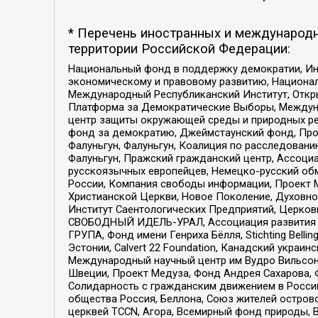
* Перечень иностранных и международн
территории Российской Федерации:
Национальный фонд в поддержку демократии, Ин
экономическому и правовому развитию, Национ
Международный Республиканский Институт, Откры
Платформа за Демократические Выборы, Междуна
центр защиты окружающей среды и природных ресу
фонд за демократию, Джеймстаунский фонд, Прож
Фалуньгун, Фалуньгун, Коалиция по расследован
Фалуньгун, Пражский гражданский центр, Ассоци
русскоязычных европейцев, Немецко-русский об
России, Компания свободы информации, Проект М
Христианской Церкви, Новое Поколение, Духовн
Институт Саентологических Предприятий, Церков
СВОБОДНЫЙ ИДЕЛЬ-УРАЛ, Ассоциация развития ж
ГРУПА, Фонд имени Генриха Бёлля, Stichting Bellin
Эстонии, Calvert 22 Foundation, Канадский укра
Международный научный центр им Вудро Вильсона
Швеции, Проект Медуза, Фонд Андрея Сахарова, Ф
Солидарность с гражданским движением в России 
общества Россия, Беллона, Союз жителей острово
церквей TCCN, Агора, Всемирный фонд природы, B