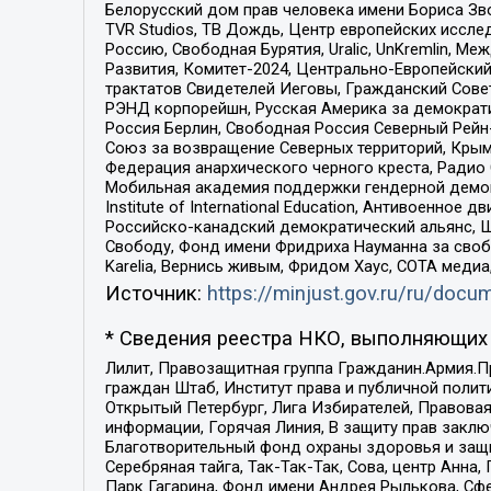
Белорусский дом прав человека имени Бориса Зво
TVR Studios, ТВ Дождь, Центр европейских иссл
Россию, Свободная Бурятия, Uralic, UnKremlin, 
Развития, Комитет-2024, Центрально-Европейски
трактатов Свидетелей Иеговы, Гражданский Совет
РЭНД корпорейшн, Русская Америка за демократи
Россия Берлин, Свободная Россия Северный Рейн-В
Союз за возвращение Северных территорий, Крымско
Федерация анархического черного креста, Радио
Мобильная академия поддержки гендерной демократи
Institute of International Education, Антивоенн
Российско-канадский демократический альянс, 
Свободу, Фонд имени Фридриха Науманна за свобо
Karelia, Вернись живым, Фридом Хаус, СОТА меди
Источник:
https://minjust.gov.ru/ru/doc
* Сведения реестра НКО, выполняющих 
Лилит, Правозащитная группа Гражданин.Армия.П
граждан Штаб, Институт права и публичной поли
Открытый Петербург, Лига Избирателей, Правова
информации, Горячая Линия, В защиту прав закл
Благотворительный фонд охраны здоровья и защи
Серебряная тайга, Так-Так-Так, Сова, центр Анн
Парк Гагарина, Фонд имени Андрея Рылькова, Сф