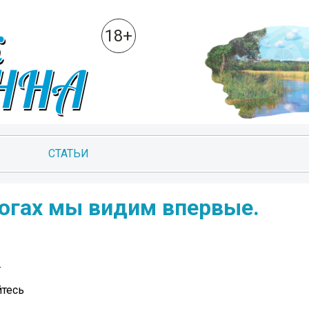
18+
СТАТЬИ
рогах мы видим впервые.
.
йтесь