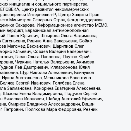
ких инициатив и социального партнерства,
ЕЛОВЕКА, Центр развития некоммерческих
 Трансперенси Интернешнл-Р, Центр Защиты Прав
овета Министров Северных Стран, Фонд поддержки
адемика Сахарова, Информационное агентство МЕМО.
ый вердикт, Евразийская антимонопольная
кий Павел Юрьевич, Шнырова Ольга Вадимовна,
 Евгеньевна, Ривина Анна Валерьевна, Бойко
хоев Магомед Бекханович, Шарипков Олег
Борис Юльевич, Созаев Валерий Валерьевич,
тович, Гасан Ольга Павловна, Паутов Юрий
ровна, Чуркина Наталья Валерьевна, Акимова
 Гудков Лев Дмитриевич, Илларионова Юлия
ихайловна, Щур Николай Алексеевич, Блинушов
е Ирина Анатольевна, Мельникова Валентина
Беляев Сергей Иванович, Голубева Елена
ила Залмановна, Кокорина Екатерина Алексеевна,
, Шахова Елена Владимировна, Подузов Сергей
ин Вячеслав Иванович, Шабад Анатолий Ефимович,
вна, Смирнов Владимир Александрович, Вицин
ег Петрович, Полякова Мара Федоровна, Резник