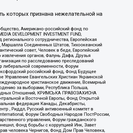
ть которых признана нежелательной на
общество, Американо-российский фонд по
 MEDIA DEVELOPMENT INVESTMENT FUND,
 регионального сотрудничества, Европейская
 Маршалла Соединенных Штатов, Тихоокеанский
нтический совет, Человек в беде, Европейский
 извлечения органов, Фалунь Дафа, Друзья
рганизация по расследованию преследований
тр либеральной современности, Форум
 Оксфордский российский фонд, Фонд Будущее
е Управление Евангельских Христиан Украинской
еждународное христианское движение, Всемирный
людению за выборами, Республика Польша,
народных Отношений, КРИМСЬКА ПРАВОЗАХИСНА
ы Центральной и Восточной Европы, Фонд Открытой
иональная федерация Канады, Декабристы,
тр , Риддл, Русский антивоенный комитет в
nternational, Форум Свободных Народов ПостРоссии,
дарственного управления, Форум гражданского
рнешнл, Фонд борьбы с коррупцией Инк, Завет
прав человека Чернигов, Фонд Дом Прав Человека,