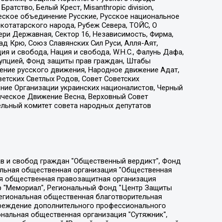
атство, Белый Крест, Misanthropic division,
еское объединение Русские, Русское национальное
котатарского народа, Рубеж Севера, ТОЙС, О
ри Державная, Сектор 16, Независимость, Фирма,
д Крю, Союз Славянских Сил Руси, Алля-Аят,
я и свобода, Нация и свобода, W.H.С., Фалунь Дафа,
рупцией, Фонд защиты прав граждан, Штабы
ение русского движения, Народное движение Адат,
етских Светлых Родов, Совет Советских
ение Организации украинских националистов, Черный
ическое Движение Весна, Верховный Совет
ельный комитет совета народных депутатов
ции социально-правовых программ "Лилит", Дальневосточное общественное движение "Маяк", Санкт-Петербургская ЛГБТ-инициативная группа "Выход", Инициативная группа ЛГБТ+ "Реверс", Алексеев Андрей Викторович, Бекбулатова Таисия Львовна, Беляев Иван Михайлович, Владыкина Елена Сергеевна, Гельман Марат Александрович, Никульшина Вероника Юрьевна, Толоконникова Надежда Андреевна, Шендерович Виктор Анатольевич, Общество с ограниченной ответственностью "Данное сообщение", Общество с ограниченной ответственностью Издательский дом "Новая глава", Айнбиндер Александра Александровна, Московский комьюнити-центр для ЛГБТ+инициатив, Благотворительный фонд развития филантропии, Deutsche Welle (Германия, Kurt-Schumacher-Strasse 3, 53113 Bonn), Борзунова Мария Михайловна, Воробьев Виктор Викторович, Голубева Анна Львовна, Константинова Алла Михайловна, Малкова Ирина Владимировна, Мурадов Мурад Абдулгалимович, Осетинская Елизавета Николаевна, Понасенков Евгений Николаевич, Ганапольский Матвей Юрьевич, Киселев Евгений Алексеевич, Борухович Ирина Григорьевна, Дремин Иван Тимофеевич, Дубровский Дмитрий Викторович, Красноярская региональная общественная организация поддержки и развития альтернативных образовательных технологий и межкультурных коммуникаций "ИНТЕРРА", Маяковская Екатерина Алексеевна, Фейгин Марк Захарович, Филимонов Андрей Викторович, Дзугкоева Регина Николаевна, Доброхотов Роман Александрович, Дудь Юрий Александрович, Елкин Сергей Владимирович, Кругликов Кирилл Игоревич, Сабунаева Мария Леонидовна, Семенов Алексей Владимирович, Шаинян Карен Багратович, Шульман Екатерина Михайловна, Асафьев Артур Валерьевич, Вахштайн Виктор Семенович, Венедиктов Алексей Алексеевич, Лушникова Екатерина Евгеньевна, Волков Леонид Михайлович, Невзоров Александр Глебович, Пархоменко Сергей Борисович, Сироткин Ярослав Николаевич, Кара-Мурза Владимир Владимирович, Баранова Наталья Владимировна, Гозман Леонид Яковлевич, Кагарлицкий Борис Юльевич, Климарев Михаил Валерьевич, Милов Владимир Станиславович, Автономная некоммерческая организация Краснодарский центр современного искусства "Типография", Моргенштерн Алишер Тагирович, Соболь Любовь Эдуардовна, Общество с ограниченной ответственностью "ЛИЗА НОРМ", Каспаров Гарри Кимович, Ходорковский Михаил Борисович, Общество с ограниченной ответственностью "Апрельские тезисы", Данилович Ирина Брониславовна, Кашин Олег Владимирович, Петров Николай Владимирович, Пивоваров Алексей Владимирович, Соколов Михаил Владимирович, Цветкова Юлия Владимировна, Чичваркин Евгений Александрович, Комитет против пыток/Команда против пыток, Общество с ограниченной ответственностью "Первый научный", Общество с ограниченной ответственностью "Вертолет и ко", Белоцерковская Вероника Борисовна, Кац Максим Евгеньевич, Лазарева Татьяна Юрьевна, Шаведдинов Руслан Табризович, Яшин Илья Валерьевич, Общество с ограниченной ответственностью "Иноагент ААВ", Алешковский Дмитрий Петрович, Альбац Евгения Марковна, Быков Дмитрий Львович, Галямина Юлия Евгеньевна, Лойко Сергей Леонидович, Мартынов Кирилл Константинович, Медведев Сергей Александрович, Крашенинников Федор Геннадиевич, Гордеева Катерина Вл