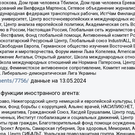
зскова, Дом прав человека Тбилиси, Дом прав человека Ерева
едований им Вилфрида Мартенса, Сетевое объединение журнали
Международная федерация транспортных рабочих, ИстЧам Финлан
й университет, Центр восточноевропейских и международных и
, Центр анализа европейской политики, Академическая сеть Во
ю в России, Настоящая Россия, Глобальная сеть журналистов
естфалия, Фонд глобальной помощи, Антивоенный комитет России,
татарский Ресурсный Центр, Глобальный союз IndustriALL, Russi
 Свободная Европа, Германское общество изучения Восточной 
и и миротворчества, Форум имени Льва Копелева, American Counci
ое движение Антальи, Открытый диалог, Школа международных отн
Школа международных отношений им Нормана Патерсона, Центр
ду, Феминистское антивоенное сопротивление, Комитет независ
а, Либерально-демократическая Лига Украины
uments/7756/
данные на
13.05.2024
функции иностранного агента:
раво, Нижегородский центр немецкой и европейской культуры,
тики, Фонд борьбы с коррупцией, Альянс врачей, НАСИЛИЮ.НЕТ,
я инициатива, Гражданский Союз, Хасдей Ерушалаим, Центр по
юченных, Институт глобализации и социальных движений, Цент
ты прав граждан, Благотворительный фонд помощи осужденным
а, Проект Апрель, Самарская губерния, Эра здоровья, Мемориал
ера, Центр СИБАЛЬТ, Уральская правозащитная группа, Женщины