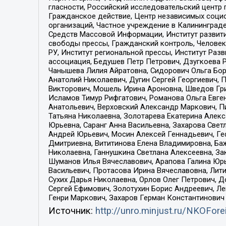
гласности, Российский исследовательский центр 
Гражданское действие, Центр независимых соци
организаций, Частное учреждение в Калининград
Средств Массовой Информации, Институт развити
свободы прессы, Гражданский контроль, Человек
РУ, Институт региональной прессы, Институт Ра
ассоциация, Бедушев Петр Петрович, Дзугкоева 
Чанышева Лилия Айратовна, Сидорович Ольга Бори
Анатолий Николаевич, Дугин Сергей Георгиевич, 
Викторович, Мошель Ирина Ароновна, Шведов Гри
Исламов Тимур Рифгатович, Романова Ольга Евге
Анатольевич, Верховский Александр Маркович, П
Татьяна Николаевна, Золотарева Екатерина Алек
Юрьевна, Саранг Анна Васильевна, Захарова Свет
Андрей Юрьевич, Мосин Алексей Геннадьевич, Ге
Дмитриевна, Вититинова Елена Владимировна, Ба
Николаевна, Ганнушкина Светлана Алексеевна, За
Шуманов Илья Вячеславович, Арапова Галина Юрь
Васильевич, Протасова Ирина Вячеславовна, Лит
Сухих Дарья Николаевна, Орлов Олег Петрович, 
Сергей Ефимович, Золотухин Борис Андреевич, Л
Генри Маркович, Захаров Герман Константинович
Источник:
http://unro.minjust.ru/NKOFore