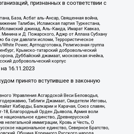
ганизаций, признанных в соответствии с
на, База, Асбат аль-Ансар, Священная война,
ижение Талибан, Исламская партия Туркестана,
Исламский джихад, Аль-Каида, Имарат Кавказ,
 Минина и Д. Пожарского, Аджр от Аллаха Субхану
о ба суи давлати исломи, Террористическое
/White Power, Артподготовка, Религиозная группа
Оренбург, Крымско-татарский добровольческий
орона, Дуббайский джамаат, московская ячейка,
усский добровольческий корпус
 на
16.11.2023
судом принято вступившее в законную
вного Управления Асгардской Веси Беловодья,
годержавию, Таблиги Джамаат, Свидетели Иеговы,
айат Кабарды, Балкарии и Карачая, Союз славян,
т-18, Благородный Орден Дьявола, Армия воли
ое национальное единство, Древнерусской
 нелегальной иммиграции, Кровь и Честь, О
усское национальное единство, Северное Братство,
ровский, Община Коренного Русского народа