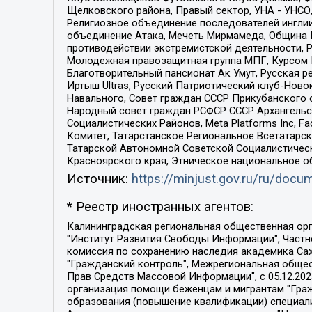
Щелковского района, Правый сектор, УНА - УНСО, У
Религиозное объединение последователей инглии
объединение Атака, Мечеть Мирмамеда, Община К
противодействии экстремистской деятельности, 
Молодежная правозащитная группа МПГ, Курсом П
Благотворительный пансионат Ак Умут, Русская ре
Иртыш Ultras, Русский Патриотический клуб-Нов
Навального, Совет граждан СССР Прикубанского 
Народный совет граждан РСФСР СССР Архангельск
Социалистических Районов, Meta Platforms Inc, 
Комитет, Татарстанское Региональное Всетатар
Татарской Автономной Советской Социалистическ
Красноярского края, Этническое национальное о
Источник:
https://minjust.gov.ru/ru/doc
* Реестр иностранных агентов:
Калининградская региональная общественная организация "Экозащита!-Женсовет", Фонд содействия защите прав и свобод граждан "Общественный вердикт", Фонд "Институт Развития Свободы Информации", Частное учреждение "Информационное агентство МЕМО. РУ", Региональная общественная организация "Общественная комиссия по сохранению наследия академика Сахарова", Фонд поддержки свободы прессы, Санкт-Петербургская общественная правозащитная организация "Гражданский контроль", Межрегиональная общественная организация "Информационно-просветительский центр "Мемориал", Региональный Фонд "Центр Защиты Прав Средств Массовой Информации", с 05.12.2023 Фонд "Центр Защиты Прав Средств массовой информации", Региональная общественная благотворительная организация помощи беженцам и мигрантам "Гражданское содействие", Негосударственное образовательное учреждение дополнительного профессионального образования (повышение квалификации) специалистов "АКАДЕМИЯ ПО ПРАВАМ ЧЕЛОВЕКА", Свердловская региональная общественная организация "Сутяжник", Автономная некоммерческая организация "Центр независимых социологических исследований", Союз общественных объединений "Российский исследовательский центр по правам человека", Региональное общественное учреждение научно-информационный центр "МЕМОРИАЛ", Некоммерческая организация "Фонд защиты гласности", Автономная некоммерческая организация "Институт прав человека", Городская общественная организация "Екатеринбургское общество "МЕМОРИАЛ", Городская общественная организация "Рязанское историко-просветительское и правозащитное общество "Мемориал" (Рязанский Мемориал), Челябинский региональный орган общественной самодеятельности – женское общественное объединение "Женщины Евразии", Челябинский региональный орган общественной самодеятельности "Уральская правозащитная группа", Фонд содействия защите здоровья и социальной справедливости имени Андрея Рылькова, Автономная Некоммерческая Организация "Аналитический Центр Юрия Левады", Автономная некоммерческая организация социальной поддержки населения "Проект Апрель", Региональная общественная организация помощи женщинам и детям, находящимся в кризисной ситуации "Информационно-методический центр "Анна", Фонд содействия развитию массовых коммуникаций и правовому просвещению "Так-так-Так", Фонд содействия устойчивому развитию "Серебряная тайга", Свердловский региональный общественный фонд социальных проектов "Новое время", "Idel.Реалии", Кавказ.Реалии, Крым.Реалии, Телеканал Настоящее Время, Татаро-башкирская служба Радио Свобода (Azatliq Radiosi), Радио Свободная Европа/Радио Свобода (PCE/PC), "Сибирь.Реалии", "Фактограф", Благотворительный фонд помощи осужденным и их семьям, Автономная некоммерческая организация "Институт глобализации и социальных движений", Фонд "В защиту прав заключенных", Частное учреждение "Центр поддержки и содействия развитию средств массовой информации", Пензенский региональный общественный благотворительный фонд "Гражданский союз", "Север.Реалии", Некоммерческая организация Фонд "Правовая инициатива", 