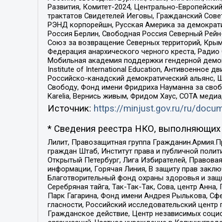
Развития, Комитет-2024, Центрально-Европейски
трактатов Свидетелей Иеговы, Гражданский Совет
РЭНД корпорейшн, Русская Америка за демократи
Россия Берлин, Свободная Россия Северный Рейн-В
Союз за возвращение Северных территорий, Крымско
Федерация анархического черного креста, Радио
Мобильная академия поддержки гендерной демократи
Institute of International Education, Антивоенн
Российско-канадский демократический альянс, 
Свободу, Фонд имени Фридриха Науманна за свобо
Karelia, Вернись живым, Фридом Хаус, СОТА меди
Источник:
https://minjust.gov.ru/ru/doc
* Сведения реестра НКО, выполняющих 
Лилит, Правозащитная группа Гражданин.Армия.П
граждан Штаб, Институт права и публичной поли
Открытый Петербург, Лига Избирателей, Правова
информации, Горячая Линия, В защиту прав закл
Благотворительный фонд охраны здоровья и защи
Серебряная тайга, Так-Так-Так, Сова, центр Анн
Парк Гагарина, Фонд имени Андрея Рылькова, Сф
гласности, Российский исследовательский центр 
Гражданское действие, Центр независимых соци