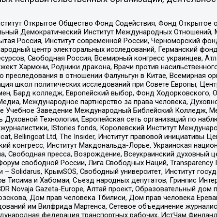
ститут Открытое Общество Фонд Содействия, Фонд Открытое 
альный Демократический Институт Международных Отношений,
тая Россия, Институт современной России, Черноморский фонд
родный центр электоральных исследований, Германский фонд
рсов, Свободная Россия, Всемирный конгресс украинцев, Атла
ект Хармони, Родники дракона, Врачи против насильственного
ию преследования в отношении Фалуньгун в Китае, Всемирная о
ация школ политических исследований при Совете Европы, Цен
мен, Бард колледж, Европейский выбор, Фонд Ходорковского,
едиа, Международное партнерство за права человека, Духовно
ое Учебное Заведение Международный Библейский Колледж, М
ь Духовной Технологии, Европейская сеть организаций по наб
урналистики, IStories fonds, Королевский Институт Между
gcat, Bellingcat Ltd, The Insider, Институт правовой инициатив
инский конгресс, Институт Макдональда-Лорье, Украинская нац
, Свободная пресса, Возрождение, Всеукраинский духовный цен
орум свободной России, Лига Свободных Наций, Transparеncy I
– Solidarus, КрымSOS, Свободный университет, Институт госу
в Тисима и Хабомаи, Съезд народных депутатов, Гринпис Инте
DR Novaja Gazeta-Europe, Алтай проект, Образовательный дом 
зскова, Дом прав человека Тбилиси, Дом прав человека Ерева
едований им Вилфрида Мартенса, Сетевое объединение журнали
Международная федерация транспортных рабочих, ИстЧам Финлан