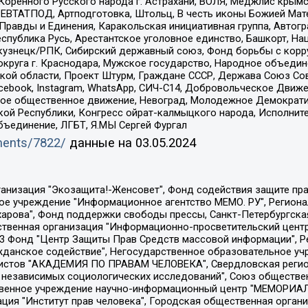
оренного Русского народа г. Астрахани, ВОЛЯ, Меджлис крымс
РЕВТАТПОД, Артподготовка, Штольц, В честь иконы Божией Мате
равды и Единения, Каракольская инициативная группа, Автогра
спублика Русь, Арестантское уголовное единство, Башкорт, Наци
окузнецк/РПК, Сибирский державный союз, Фонд борьбы с кор
округа г. Краснодара, Мужское государство, Народное объедин
ой области, Проект Штурм, Граждане СССР, Держава Союз Сов
Facebook, Instagram, WhatsApp, СИЧ-С14, Добровольческое Движ
ское общественное движение, Невоград, Молодежное Демократ
ой Республики, Конгресс ойрат-калмыцкого народа, Исполнит
бъединение, ЛГБТ, Я.МЫ Сергей Фургал
uments/7822/
данные на
03.05.2024
Общество с ограниченной ответственностью "Радио Свободная Европа/Радио Свобода", Чешское информационное агентство "MEDIUM-ORIENT", Красноярская региональная общественная организация "Мы против СПИДа", Камалягин Денис Николаевич, Маркелов Сергей Евгеньевич, Пономарев Лев Александрович, Савицкая Людмила Алексеевна, Автономная некоммерческая организация "Центр по работе с проблемой насилия "НАСИЛИЮ.НЕТ", Межрегиональный профессиональный союз работников здравоохранения "Альянс врачей", Юридическое лицо, зарегистрированное в Латвийской Республике, SIA "Medusa Project" (регистрационный номер 40103797863, дата регистрации 10.06.2014), Некоммерческая организация "Фонд по борьбе с коррупцией", Автономная некоммерческая организация "Институт права и публичной политики", Баданин Роман Сергеевич, Гликин Максим Александрович, Железнова Мария Михайловна, Лукьянова Юлия Сергеевна, Маетная Елизавета Витальевна, Маняхин Петр Борисович, Чуракова Ольга Владимировна, Ярош Юлия Петровна, Юридическое лицо "The Insider SIA", зарегистрированное в Риге, Латвийская Республика (дата регистрации 26.06.2015), являющееся администратором доменного имени интернет-издания "The Insider SIA", https://theins.ru, Постернак Алексей Евгеньевич, Рубин Михаил Аркадьевич, Анин Роман Александрович, Юридическое лицо Istories fonds, зарегистрированное в Латвийской Республике (регистрационный номер 50008295751, дата регистрации 24.02.2020), Великовский Дмитрий Александрович, Долинина Ирина Николаевна, Мароховская Алеся Алексеевна, Шлейнов Роман Юрьевич, Шмагун Олеся Валентиновна, Общество с ограниченной ответственностью "Альтаир 2021", Общество с ограниченной ответственностью "Вега 2021", Общество с ограниченной ответственностью "Главный редактор 2021", Общество с ограниченной ответственностью "Ромашки монолит", Важенков Артем Валерьевич, Ивановская областная общественная организация "Центр гендерных исследований", Гурман Юрий Альбертович, Медиапроект "ОВД-Инфо", Егоров Владимир Владимирович, Жилинский Владимир Александрович, Общество с ограниченной ответственностью "ЗП", Иванова София Юрьевна, Карезина Инна Павловна, Кильтау Екатерина Викторовна, Петров Алексей Викторович, Пискунов Сергей Евгеньевич, Смирнов Сергей Сергеевич, Тихонов Михаил Сергеевич, Общество с ограниченной ответственностью "ЖУРНАЛИСТ-ИНОСТРАННЫЙ АГЕНТ", Арапова Галина Юрьевна, Вольтская Татьяна Анатольевна, Американская компания "Mason G.E.S. Anonymous Foundation" (США), являющаяся владельцем интернет-издания https://mnews.world/, Компания "Stichting Bellingcat", зарегистрированная в Нидерландах (дата регистрации 11.07.2018), Захаров Андрей Вячеславович, Клепиковская Екатерина Дмитриевна, Общество с ограниченной ответственностью "МЕМО", Перл Роман Александрович, Симонов Евгений Алексеевич, Соловьева Елена Анатольевна, Сотников Даниил Владимирович, Сурначева Елизавета Дмитриевна, Автономная некоммерческая организация по защите прав человека и информированию населения "Якутия – Наше Мнение", Общество с ограниченной ответственностью "Москоу диджитал медиа", с 26.01.2023 Общество с ограниченной ответственностью "Чайка Белые сады", Ветошкина Валерия Валерьевна, Заговора Максим Александрович, Межрегиональное общественное движение "Российская ЛГБТ - сеть", Оленичев Максим Владимирович, Павлов Иван Юрьевич, Скворцова Елена Сергеевна, Общество с ограниченной ответственностью "Как бы инагент", Кочетков Игорь Викторович, Общество с ограниченной ответственностью "Честные выборы", Еланчик Олег Александрович, Общество с ограниченной ответственностью "Нобелевский призыв", Гималова Регина Эмилевна, Григорьев Андрей Валерьевич, Григорьева Алина Александровна, Ассоциация по содействию защите прав призывников, альтернативнослужащих и военнослужащих "Правозащитная группа "Гражданин.Армия.Право", Хисамова Регина Фаритовна, Автономная некоммерческая организация по реализа