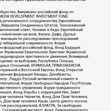
общество, Американо-российский фонд по
 MEDIA DEVELOPMENT INVESTMENT FUND,
 регионального сотрудничества, Европейская
 Маршалла Соединенных Штатов, Тихоокеанский
нтический совет, Человек в беде, Европейский
 извлечения органов, Фалунь Дафа, Друзья
рганизация по расследованию преследований
тр либеральной современности, Форум
 Оксфордский российский фонд, Фонд Будущее
е Управление Евангельских Христиан Украинской
еждународное христианское движение, Всемирный
людению за выборами, Республика Польша,
народных Отношений, КРИМСЬКА ПРАВОЗАХИСНА
ы Центральной и Восточной Европы, Фонд Открытой
иональная федерация Канады, Декабристы,
тр , Риддл, Русский антивоенный комитет в
nternational, Форум Свободных Народов ПостРоссии,
дарственного управления, Форум гражданского
рнешнл, Фонд борьбы с коррупцией Инк, Завет
прав человека Чернигов, Фонд Дом Прав Человека,
н, Дом прав человека Крым, Центр дикого лосося,
стов расследователей, АЛЛАТРА, За свободную
д, Гудзоновский институт, Фонд Демократического