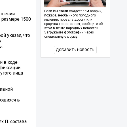
Если Вы стали свидетелем аварии,
ршении
пожара, необычного погодного
в размере 1500
явления, провала дороги или
прорыва теплотрассы, сообщите об
этом в ленте народных новостей.
Загружайте фотографии через
ой указал, что
специальную форму.
у
ь,
ДОБАВИТЬ НОВОСТЬ
и в ходе
 фиксации
угого лица
тивной
еющихся в
х П. состава