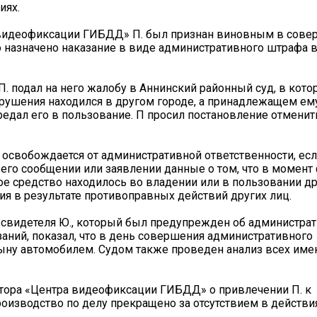
иях.
 видеофиксации ГИБДД» П. был признан виновным в сове
 назначено наказание в виде административного штрафа 
 подал на него жалобу в Аннинский районный суд, в котор
рушения находился в другом городе, а принадлежащем ем
редал его в пользование. П просил постановление отменит
 освобождается от административной ответственности, есл
го сообщении или заявлении данные о том, что в момент
е средство находилось во владении или в пользовании др
я в результате противоправных действий других лиц.
 свидетеля Ю., который был предупрежден об администра
аний, показал, что в день совершения административного
ну автомобилем. Судом также проведен анализ всех им
тора «Центра видеофиксации ГИБДД» о привлечении П. к
оизводство по делу прекращено за отсутствием в действия