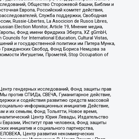
сследований, Общество Сторожевой башни, Библии и
сточная Европа, Российский комитет действия,
-расследователей, Служба поддержки, Свободная
 Russie-Libertes, La Asocicion de Rusos Libres,
an Election Monitor, Article 19, Мнение медиа,
Европы, Фонд имени Фридриха Эберта, XZ gGmbH,
ls for International Education, Cultural Vistas,
ошений и государственной политики им Питера Мунка,
 Гражданских Свобод, Фонд Бориса Немцова за
имости Ингушетии, Прометей, Stop Occupation of
 Центр гендерных исследований, Фонд защиты прав
 Мы против СПИДа, СВЕЧА, Гуманитарное действие,
ддержки и содействия развитию средств массовой
р социально-информационных инициатив Действие,
 и их семьям, Фонд Тольятти, Новое время,
, Аналитический Центр Юрия Левады, Издательство
 Евразии, Институт прав человека, Фонд защиты
ких инициатив и социального партнерства,
ЕЛОВЕКА, Центр развития некоммерческих