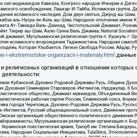
ил моджахедов Кавказа, Конгресс народов Ичкерии и Дагеста
ламского освобождения, Лашкар-И-Тайба, Исламская группа, Дв
ения исламского наследия, Дом двух святых, Джунд аш-Шам, 
жабха аль-Нусра ли-Ахль аш-Шам, Народное ополчение имени К.
ата Ат-Тавхида Валь-Джихад, Чистопольский Джамаат, Рохнам
ят Тахрир аш-Шам, Ахлю Сунна Валь Джамаа, National Socialism
ий джамаат, Мусульманская религиозная группа п. Кушкуль г. 
ртия исламского возрождения Таджикистана, Народная самооб
олодёжь Которая Улыбается, Легион Свобода России, Айдар, Р
ie-i-ekstremistskie-organizacii-i-materialy.html
данные
и религиозных организаций в отношении которых 
 деятельности:
земли Кубанской Духовно Родовой Державы Русь, Община Духо
 Духовная Семинария Староверов-Инглингов, Нурджулар, К Бо
листическое общество, Джамаат мувахидов, Объединенный Вил
иалистическая рабочая партия России, Славянский союз, Форма
ива города Череповца, Духовно-Родовая Держава Русь, Русск
-Инглингов, Русский общенациональный союз, Движение против
 Омская организация общественного политического движения Р
йзрахманисты, Мусульманская религиозная организация п. Бо
краинская повстанческая армия, Тризуб им. Степана Бандеры, Бр
зма, Народная Социальная Инициатива, TulaSkins, Этнополитич