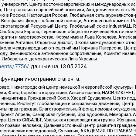
й университет, Центр восточноевропейских и международных и
, Центр анализа европейской политики, Академическая сеть Во
ю в России, Настоящая Россия, Глобальная сеть журналистов
естфалия, Фонд глобальной помощи, Антивоенный комитет России,
татарский Ресурсный Центр, Глобальный союз IndustriALL, Russi
 Свободная Европа, Германское общество изучения Восточной 
и и миротворчества, Форум имени Льва Копелева, American Counci
ое движение Антальи, Открытый диалог, Школа международных отн
Школа международных отношений им Нормана Патерсона, Центр
ду, Феминистское антивоенное сопротивление, Комитет независ
а, Либерально-демократическая Лига Украины
uments/7756/
данные на
13.05.2024
функции иностранного агента:
раво, Нижегородский центр немецкой и европейской культуры,
тики, Фонд борьбы с коррупцией, Альянс врачей, НАСИЛИЮ.НЕТ,
я инициатива, Гражданский Союз, Хасдей Ерушалаим, Центр по
юченных, Институт глобализации и социальных движений, Цент
ты прав граждан, Благотворительный фонд помощи осужденным
а, Проект Апрель, Самарская губерния, Эра здоровья, Мемориал
ера, Центр СИБАЛЬТ, Уральская правозащитная группа, Женщины
по правам человека, Дальневосточный центр развития гражданс
ологических исследований, Сутяжник, АКАДЕМИЯ ПО ПРАВАМ Ч