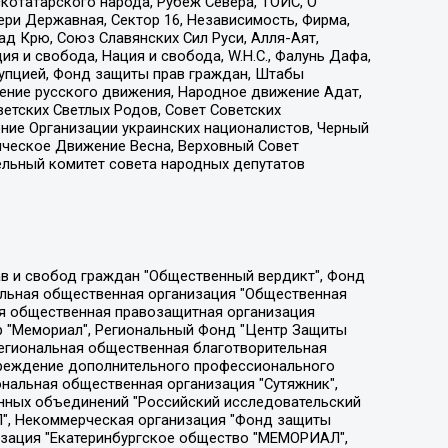
котатарского народа, Рубеж Севера, ТОЙС, О
ри Державная, Сектор 16, Независимость, Фирма,
д Крю, Союз Славянских Сил Руси, Алля-Аят,
я и свобода, Нация и свобода, W.H.С., Фалунь Дафа,
рупцией, Фонд защиты прав граждан, Штабы
ение русского движения, Народное движение Адат,
етских Светлых Родов, Совет Советских
ение Организации украинских националистов, Черный
ическое Движение Весна, Верховный Совет
ельный комитет совета народных депутатов
ции социально-правовых программ "Лилит", Дальневосточное общественное движение "Маяк", Санкт-Петербургская ЛГБТ-инициативная группа "Выход", Инициативная группа ЛГБТ+ "Реверс", Алексеев Андрей Викторович, Бекбулатова Таисия Львовна, Беляев Иван Михайлович, Владыкина Елена Сергеевна, Гельман Марат Александрович, Никульшина Вероника Юрьевна, Толоконникова Надежда Андреевна, Шендерович Виктор Анатольевич, Общество с ограниченной ответственностью "Данное сообщение", Общество с ограниченной ответственностью Издательский дом "Новая глава", Айнбиндер Александра Александровна, Московский комьюнити-центр для ЛГБТ+инициатив, Благотворительный фонд развития филантропии, Deutsche Welle (Германия, Kurt-Schumacher-Strasse 3, 53113 Bonn), Борзунова Мария Михайловна, Воробьев Виктор Викторович, Голубева Анна Львовна, Константинова Алла Михайловна, Малкова Ирина Владимировна, Мурадов Мурад Абдулгалимович, Осетинская Елизавета Николаевна, Понасенков Евгений Николаевич, Ганапольский Матвей Юрьевич, Киселев Евгений Алексеевич, Борухович Ирина Григорьевна, Дремин Иван Тимофеевич, Дубровский Дмитрий Викторович, Красноярская региональная общественная организация поддержки и развития альтернативных образовательных технологий и межкультурных коммуникаций "ИНТЕРРА", Маяковская Екатерина Алексеевна, Фейгин Марк Захарович, Филимонов Андрей Викторович, Дзугкоева Регина Николаевна, Доброхотов Роман Александрович, Дудь Юрий Александрович, Елкин Сергей Владимирович, Кругликов Кирилл Игоревич, Сабунаева Мария Леонидовна, Семенов Алексей Владимирович, Шаинян Карен Багратович, Шульман Екатерина Михайловна, Асафьев Артур Валерьевич, Вахштайн Виктор Семенович, Венедиктов Алексей Алексеевич, Лушникова Екатерина Евгеньевна, Волков Леонид Михайлович, Невзоров Александр Глебович, Пархоменко Сергей Борисович, Сироткин Ярослав Николаевич, Кара-Мурза Владимир Владимирович, Баранова Наталья Владимировна, Гозман Леонид Яковлевич, Кагарлицкий Борис Юльевич, Климарев Михаил Валерьевич, Милов Владимир Станиславович, Автономная некоммерческая организация Краснодарский центр современного искусства "Типография", Моргенштерн Алишер Тагирович, Соболь Любовь Эдуардовна, Общество с ограниченной ответственностью "ЛИЗА НОРМ", Каспаров Гарри Кимович, Ходорковский Михаил Борисович, Общество с ограниченной ответственностью "Апрельские тезисы", Данилович Ирина Брониславовна, Кашин Олег Владимирович, Петров Николай Владимирович, Пивоваров Алексей Владимирович, Соколов Михаил Владимирович, Цветкова Юлия Владимировна, Чичваркин Евгений Александрович, Комитет против пыток/Команда против пыток, Общество с ограниченной ответственностью "Первый научный", Общество с ограниченной ответственностью "Вертолет и ко", Белоцерковская Вероника Борисовна, Кац Максим Евгеньевич, Лазарева Татьяна Юрьевна, Шаведдинов Руслан Табризович, Яшин Илья Валерьевич, Общество с ограниченной ответственностью "Иноагент ААВ", Алешковский Дмитрий Петрович, Альбац Евгения Марковна, Быков Дмитрий Львович, Галямина Юлия Евгеньевна, Лойко Сергей Леонидович, Мартынов Кирилл Константинович, Медведев Сергей Александрович, Крашенинников Федор Геннадиевич, Гордеева Катерина Вл