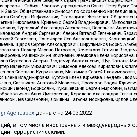
е Совета Министров северных стран, Гражданское содействие,
я прессы - Сибирь, Частное учреждение в Санкт-Петербурге С
 и Закон, Общественная комиссия по сохранению наследия ак
звития Свободы Информации, Экозащита!-Женсовет, Общественн
Регина Николаевна, Кривенко Сергей Владимирович, Милославс
совна, Туровский Александр Алексеевич, Васильева Анастасия
Пивоваров Андрей Сергеевич, Аверин Виталий Евгеньевич, Бара
горий Сергеевич, Пономарев Лев Александрович, Каргалицкий 
ньевна, Щаров Сергей Алексадрович, Цирульников Борис Альбер
ислакова-Паркер Марина Петровна, Кочеткова Татьяна Владими
сандровна, Рачинский Ян Збигневич, Жемкова Елена Борисовна,
лана Сергеевна, Аверин Владимир Анатольевич, Щур Татьяна М
фтер Валентин Михайлович, Симонов Алексей Кириллович, Флиг
женова Светлана Куприяновна, Максимов Сергей Владимирович, 
кс Елена Владимировна, Буртина Елена Юрьевна, Гендель Людм
евна, Свечников Анатолий Мариевич, Прохоров Вадим Юрьевич
инский Леонид Борисович, Лукашевский Сергей Маркович, Бахм
Добровольская Анна Дмитриевна, Королева Александра Евгенье
евинсон Лев Семенович, Локшина Татьяна Иосифовна, Орлов Ол
ignAgent.aspx
данные на
24.03.2022
ций, в том числе иностранных и международных ор
ции террористическими: