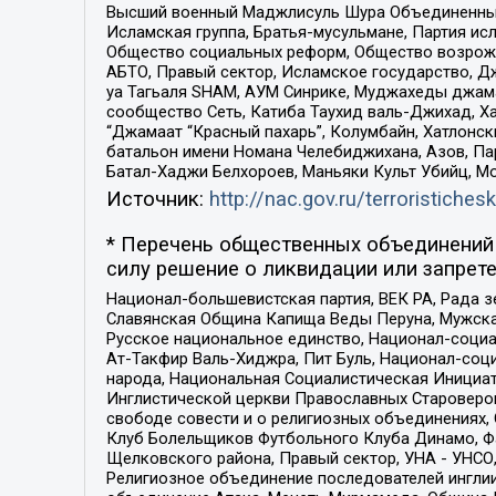
Высший военный Маджлисуль Шура Объединенных с
Исламская группа, Братья-мусульмане, Партия ис
Общество социальных реформ, Общество возрожд
АБТО, Правый сектор, Исламское государство, Д
уа Тагьаля SHAM, АУМ Синрике, Муджахеды джама
сообщество Сеть, Катиба Таухид валь-Джихад, Хай
“Джамаат “Красный пахарь”, Колумбайн, Хатлонск
батальон имени Номана Челебиджихана, Азов, Па
Батал-Хаджи Белхороев, Маньяки Культ Убийц, М
Источник:
http://nac.gov.ru/terroristichesk
* Перечень общественных объединений 
силу решение о ликвидации или запрете
Национал-большевистская партия, ВЕК РА, Рада 
Славянская Община Капища Веды Перуна, Мужская
Русское национальное единство, Национал-социа
Ат-Такфир Валь-Хиджра, Пит Буль, Национал-соц
народа, Национальная Социалистическая Инициат
Инглистической церкви Православных Староверов
свободе совести и о религиозных объединениях,
Клуб Болельщиков Футбольного Клуба Динамо, Фа
Щелковского района, Правый сектор, УНА - УНСО, У
Религиозное объединение последователей инглии