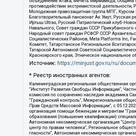
объединение Атака, Мечеть Мирмамеда, Община К
противодействии экстремистской деятельности, 
Молодежная правозащитная группа МПГ, Курсом П
Благотворительный пансионат Ак Умут, Русская ре
Иртыш Ultras, Русский Патриотический клуб-Нов
Навального, Совет граждан СССР Прикубанского 
Народный совет граждан РСФСР СССР Архангельск
Социалистических Районов, Meta Platforms Inc, 
Комитет, Татарстанское Региональное Всетатар
Татарской Автономной Советской Социалистическ
Красноярского края, Этническое национальное о
Источник:
https://minjust.gov.ru/ru/doc
* Реестр иностранных агентов:
Калининградская региональная общественная организация "Экозащита!-Женсовет", Фонд содействия защите прав и свобод граждан "Общественный вердикт", Фонд "Институт Развития Свободы Информации", Частное учреждение "Информационное агентство МЕМО. РУ", Региональная общественная организация "Общественная комиссия по сохранению наследия академика Сахарова", Фонд поддержки свободы прессы, Санкт-Петербургская общественная правозащитная организация "Гражданский контроль", Межрегиональная общественная организация "Информационно-просветительский центр "Мемориал", Региональный Фонд "Центр Защиты Прав Средств Массовой Информации", с 05.12.2023 Фонд "Центр Защиты Прав Средств массовой информации", Региональная общественная благотворительная организация помощи беженцам и мигрантам "Гражданское содействие", Негосударственное образовательное учреждение дополнительного профессионального образования (повышение квалификации) специалистов "АКАДЕМИЯ ПО ПРАВАМ ЧЕЛОВЕКА", Свердловская региональная общественная организация "Сутяжник", Автономная некоммерческая организация "Центр независимых социологических исследований", Союз общественных объединений "Российский исследовательский центр по правам человека", Региональное общественное учреждение научно-информационный центр "МЕМОРИАЛ", Некоммерческая организация "Фонд защиты гласности", Автономная некоммерческая организация "Институт прав человека", Городская общественная организация "Екатеринбургское общество "МЕМОРИАЛ", Городская общественная организация "Рязанское историко-просветительское и правозащитное общество "Мемориал" (Рязанский Мемориал), Челябинский региональный орган общественной самодеятельности – женское общественное объединение "Женщины Евразии", Челябинский региональный орган общественной самодеятельности "Уральская правозащитная группа", Фонд содействия защите здоровья и социальной справедливости имени Андрея Рылькова, Автономная Некоммерческая Организация "Аналитический Центр Юрия Левады", Автономная некоммерческая организация социальной поддержки населения "Проект Апрель", Региональная общественная организация помощи женщинам и детям, находящимся в кризисной ситуации "Информационно-методический центр "Анна", Фонд содействия развитию массовых коммуникаций и правовому просвещению "Так-так-Так", Фонд содействия устойчивому развитию "Серебряная тайга", Свердловский региональный общественный фонд социальных проектов "Новое время", "Idel.Реалии", Кавказ.Реалии, Крым.Реалии, Телеканал Настоящее Время, Татаро-башкирская служба Радио Свобода (Azatliq Radiosi), Радио Свободная Европа/Радио Свобода (PCE/PC), "Сибирь.Реалии", "Фактограф", Благотворительный фонд помощи осужденным и их семьям, Автономная некоммерческая организация "Институт глобализации и социальных движений", Фонд "В защиту прав заключенных", Частное учреждение "Центр поддержки и содействия развитию средств массовой информации", Пензенский региональный общественный благотворительный фонд "Гражданский союз", "Север.Реалии", Некоммерческая организация Фонд "Правовая инициатива", 