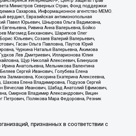
 Трансперенси Интернешнл-Р, Центр Защиты Прав
овета Министров Северных Стран, Фонд поддержки
адемика Сахарова, Информационное агентство МЕМО.
ый вердикт, Евразийская антимонопольная
кий Павел Юрьевич, Шнырова Ольга Вадимовна,
 Евгеньевна, Ривина Анна Валерьевна, Бойко
хоев Магомед Бекханович, Шарипков Олег
Борис Юльевич, Созаев Валерий Валерьевич,
тович, Гасан Ольга Павловна, Паутов Юрий
ровна, Чуркина Наталья Валерьевна, Акимова
 Гудков Лев Дмитриевич, Илларионова Юлия
ихайловна, Щур Николай Алексеевич, Блинушов
е Ирина Анатольевна, Мельникова Валентина
Беляев Сергей Иванович, Голубева Елена
ила Залмановна, Кокорина Екатерина Алексеевна,
, Шахова Елена Владимировна, Подузов Сергей
ин Вячеслав Иванович, Шабад Анатолий Ефимович,
вна, Смирнов Владимир Александрович, Вицин
ег Петрович, Полякова Мара Федоровна, Резник
ганизаций, признанных в соответствии с