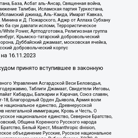
на, База, Асбат аль-Ансар, Священная война,
ижение Талибан, Исламская партия Туркестана,
Исламский джихад, Аль-Каида, Имарат Кавказ,
 Минина и Д. Пожарского, Аджр от Аллаха Субхану
о ба суи давлати исломи, Террористическое
/White Power, Артподготовка, Религиозная группа
Оренбург, Крымско-татарский добровольческий
орона, Дуббайский джамаат, московская ячейка,
усский добровольческий корпус
 на
16.11.2023
судом принято вступившее в законную
вного Управления Асгардской Веси Беловодья,
годержавию, Таблиги Джамаат, Свидетели Иеговы,
айат Кабарды, Балкарии и Карачая, Союз славян,
т-18, Благородный Орден Дьявола, Армия воли
ое национальное единство, Древнерусской
 нелегальной иммиграции, Кровь и Честь, О
усское национальное единство, Северное Братство,
ровский, Община Коренного Русского народа
атство, Белый Крест, Misanthropic division,
еское объединение Русские, Русское национальное