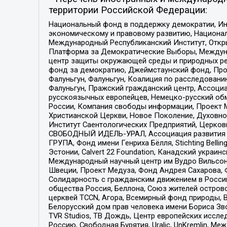
территории Российской Федерации:
Национальный фонд в поддержку демократии, Ин
экономическому и правовому развитию, Национ
Международный Республиканский Институт, Откры
Платформа за Демократические Выборы, Междуна
центр защиты окружающей среды и природных ресу
фонд за демократию, Джеймстаунский фонд, Прож
Фалуньгун, Фалуньгун, Коалиция по расследован
Фалуньгун, Пражский гражданский центр, Ассоци
русскоязычных европейцев, Немецко-русский об
России, Компания свободы информации, Проект М
Христианской Церкви, Новое Поколение, Духовн
Институт Саентологических Предприятий, Церков
СВОБОДНЫЙ ИДЕЛЬ-УРАЛ, Ассоциация развития ж
ГРУПА, Фонд имени Генриха Бёлля, Stichting Bellin
Эстонии, Calvert 22 Foundation, Канадский укра
Международный научный центр им Вудро Вильсона
Швеции, Проект Медуза, Фонд Андрея Сахарова, Ф
Солидарность с гражданским движением в России 
общества Россия, Беллона, Союз жителей острово
церквей TCCN, Агора, Всемирный фонд природы, B
Белорусский дом прав человека имени Бориса Зво
TVR Studios, ТВ Дождь, Центр европейских иссл
Россию, Свободная Бурятия, Uralic, UnKremlin, 