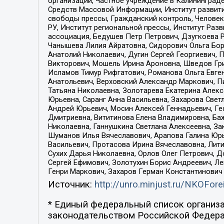
организаций, Частное учреждение в Калининград
Средств Массовой Информации, Институт развити
свободы прессы, Гражданский контроль, Человек
РУ, Институт региональной прессы, Институт Ра
ассоциация, Бедушев Петр Петрович, Дзугкоева 
Чанышева Лилия Айратовна, Сидорович Ольга Бори
Анатолий Николаевич, Дугин Сергей Георгиевич, 
Викторович, Мошель Ирина Ароновна, Шведов Гри
Исламов Тимур Рифгатович, Романова Ольга Евге
Анатольевич, Верховский Александр Маркович, П
Татьяна Николаевна, Золотарева Екатерина Алек
Юрьевна, Саранг Анна Васильевна, Захарова Свет
Андрей Юрьевич, Мосин Алексей Геннадьевич, Ге
Дмитриевна, Вититинова Елена Владимировна, Ба
Николаевна, Ганнушкина Светлана Алексеевна, За
Шуманов Илья Вячеславович, Арапова Галина Юрь
Васильевич, Протасова Ирина Вячеславовна, Лит
Сухих Дарья Николаевна, Орлов Олег Петрович, 
Сергей Ефимович, Золотухин Борис Андреевич, Л
Генри Маркович, Захаров Герман Константинович
Источник:
http://unro.minjust.ru/NKOFore
* Единый федеральный список организа
законодательством Российской Федера