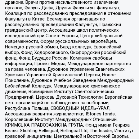
дракона, Врачи против насильственного извлечения
органов, Фалунь Дафа, Друзья Фалуньгун, Фалуньгун,
Коалиция по расследованию преследования в отношении
Фалуньгун в Китае, Всемирная организация по
расследованию преследований Фалуньгун, Пражский
гражданский центр, Ассоциация школ политических
исследований при Совете Европы, Центр либеральной
современности, Форум русскоязычных европейцев,
Немецко-русский обмен, Бард колледж, Европейский
выбор, Фонд Ходорковского, Оксфордский российский
фонд, Фонд Будущее России, Компания свободы
информации, Проект Медиа, Международное партнерство
за права человека, Духовное Управление Евангельских
Христиан Украинской Христианской Церкви, Новое
Поколение, Духовное Учебное Заведение Международный
Библейский Колледж, Международное христианское
движение, Всемирный Институт Саентологических
Предприятий, Церковь Духовной Технологии, Европейская
сеть организаций по наблюдению за выборами,
Республика Польша, СВОБОДНЫЙ ИДЕЛЬ-УРАЛ,
Ассоциация развития журналистики, IStories fonds,
Королевский Институт Международных Отношений,
КРИМСЬКА ПРАВОЗАХИСНА ГРУПА, Фонд имени Генриха
Бёлля, Stichting Bellingcat, Bellingcat Ltd, The Insider, Институт
правовой инициативы Центральной и Восточной Европы,