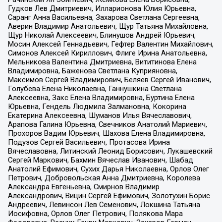
Гудков Лев Дмитриевич, Илларионова Юлия Юрьевна,
Саранг Анна Васильевна, Захарова Светлана Сергеевна,
Аверин Владимир Анатольевич, Щур Татьяна Михайловна,
Щур Николай Алексеевич, Блинушов Андрей Юрьевич,
Мосин Алексей Геннадьевич, Гефтер Валентин Михайлович,
Симонов Алексей Кириллович, Флиге Ирина Анатольевна,
Мельникова Валентина Дмитриевна, Вититинова Елена
Владимировна, Баженова Светлана Куприяновна,
Максимов Сергей Владимирович, Беляев Сергей Иванович,
Голубева Елена Николаевна, Ганнушкина Светлана
Алексеевна, Закс Елена Владимировна, Буртина Елена
Юрьевна, Гендель Людмила Залмановна, Кокорина
Екатерина Алексеевна, Шуманов Илья Вячеславович,
Арапова Галина Юрьевна, Свечников Анатолий Мариевич,
Прохоров Вадим Юрьевич, Шахова Елена Владимировна,
Подузов Сергей Васильевич, Протасова Ирина
Вячеславовна, Литинский Леонид Борисович, Лукашевский
Сергей Маркович, Бахмин Вячеслав Иванович, Шабад
Анатолий Ефимович, Сухих Дарья Николаевна, Орлов Олег
Петрович, Добровольская Анна Дмитриевна, Королева
Александра Евгеньевна, Смирнов Владимир
Александрович, Вицин Сергей Ефимович, Золотухин Борис
Андреевич, Левинсон Лев Семенович, Локшина Татьяна
Иосифовна, Орлов Олег Петрович, Полякова Мара