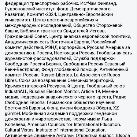
федерация транспортных рабочих, ИстЧам Финланд,
Гудзоновский институт, Фонд Демократического
Развития, Комитет-2024, Центрально-Европейский
университет, Центр восточноевропейских и
международных исследований, Общество Сторожевой
башни, Библии и трактатов Свидетелей Иеговы,
Гражданский Совет, Центр анализа европейской политики,
Академическая сеть Восточная Европа, Российский
комитет действия, РЭНД корпорейшн, Русская Америка за
демократию в России, Настоящая Россия, Глобальная сеть
журналистов-расследователей, Служба поддержки,
Свободная Россия Берлин, Свободная Россия Северный
Рейн-Вестфалия, Фонд глобальной помощи, Антивоенный
комитет России, Russie-Libertes, La Asocicion de Rusos
Libres, Союз за возвращение Северных территорий,
Крымскотатарский Ресурсный Центр, Глобальный союз
IndustriALL, Russian Election Monitor, Article 19, Мнение
медиа, Федерация анархического черного креста, Радио
Свободная Европа, Германское общество изучения
Восточной Европы, Фонд имени Фридриха Эберта, XZ
gGmbH, Мобильная академия поддержки гендерной
демократии и миротворчества, Форум имени Льва
Копелева, American Councils for International Education,
Cultural Vistas, Institute of International Education,
Антивоенное движение Антальи, Открытый диалог, Школа