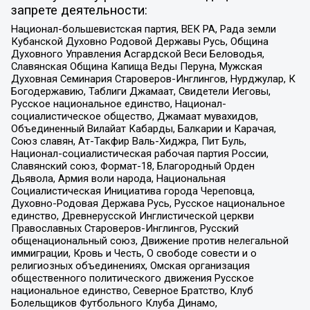
запрете деятельности:
Национал-большевистская партия, ВЕК РА, Рада земли
Кубанской Духовно Родовой Державы Русь, Община
Духовного Управления Асгардской Веси Беловодья,
Славянская Община Капища Веды Перуна, Мужская
Духовная Семинария Староверов-Инглингов, Нурджулар, К
Богодержавию, Таблиги Джамаат, Свидетели Иеговы,
Русское национальное единство, Национал-
социалистическое общество, Джамаат мувахидов,
Объединенный Вилайат Кабарды, Балкарии и Карачая,
Союз славян, Ат-Такфир Валь-Хиджра, Пит Буль,
Национал-социалистическая рабочая партия России,
Славянский союз, Формат-18, Благородный Орден
Дьявола, Армия воли народа, Национальная
Социалистическая Инициатива города Череповца,
Духовно-Родовая Держава Русь, Русское национальное
единство, Древнерусской Инглистической церкви
Православных Староверов-Инглингов, Русский
общенациональный союз, Движение против нелегальной
иммиграции, Кровь и Честь, О свободе совести и о
религиозных объединениях, Омская организация
общественного политического движения Русское
национальное единство, Северное Братство, Клуб
Болельщиков Футбольного Клуба Динамо,