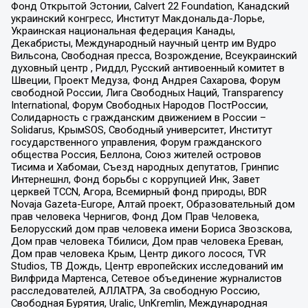
Фонд Открытой Эстонии, Calvert 22 Foundation, Канадский
украинский конгресс, Институт Макдональда-Лорье,
Украинская национальная федерация Канады,
Декабристы, Международный научный центр им Вудро
Вильсона, Свободная пресса, Возрождение, Всеукраинский
духовный центр , Риддл, Русский антивоенный комитет в
Швеции, Проект Медуза, Фонд Андрея Сахарова, Форум
свободной России, Лига Свободных Наций, Transparеncy
International, Форум Свободных Народов ПостРоссии,
Солидарность с гражданским движением в России –
Solidarus, КрымSOS, Свободный университет, Институт
государственного управления, Форум гражданского
общества Россия, Беллона, Союз жителей островов
Тисима и Хабомаи, Съезд народных депутатов, Гринпис
Интернешнл, Фонд борьбы с коррупцией Инк, Завет
церквей TCCN, Агора, Всемирный фонд природы, BDR
Novaja Gazeta-Europe, Алтай проект, Образовательный дом
прав человека Чернигов, Фонд Дом Прав Человека,
Белорусский дом прав человека имени Бориса Звозскова,
Дом прав человека Тбилиси, Дом прав человека Ереван,
Дом прав человека Крым, Центр дикого лосося, TVR
Studios, ТВ Дождь, Центр европейских исследований им
Вилфрида Мартенса, Сетевое объединение журналистов
расследователей, АЛЛАТРА, За свободную Россию,
Свободная Бурятия, Uralic, UnKremlin, Международная