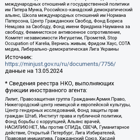
международных отношений и государственной политики
им Питера Мунка, Российско-канадский демократический
альянс, Школа международных отношений им Нормана
Патерсона, Центр Гражданских Свобод, Фонд Бориса
Немцова за Свободу, Фонд имени Фридриха Науманна за
свободу, Феминистское антивоенное сопротивление,
Комитет независимости Ингушетии, Прометей, Stop
Occupation of Karelia, Вернись живым, Фридом Хаус, СОТА
медиа, Либерально-демократическая Лига Украины
Источник:
https://minjust.gov.ru/ru/documents/7756/
данные на
13.05.2024
* Сведения реестра НКО, выполняющих
функции иностранного агента:
Лилит, Правозащитная группа Гражданин.Армия.Право,
Нижегородский центр немецкой и европейской культуры,
Центр гендерных исследований, Фонд защиты прав
граждан Штаб, Институт права и публичной политики,
Фонд борьбы с коррупцией, Альянс врачей,
НАСИЛИЮ.НЕТ, Мы против СПИДа, СВЕЧА, Гуманитарное
действие, Открытый Петербург, Лига Избирателей,
Правовая инициатива, Гражданский Союз, Хасдей