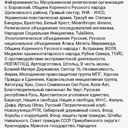
Файзрахманисты, Мусульманская религиозная организация
п. Боровский, Община Коренного Русского народа
Щелковского района, Правый сектор, УНА - УНСО,
Украинская повстанческая армия, Тризуб им. Степана
Бандеры, Братство, Белый Крест, Misanthropic division,
Религиозное объединение последователей инглиизма,
Народная Социальная Инициатива, TulaSkins,
Этнополитическое объединение Русские, Русское
национальное объединение Атака, Мечеть Мирмамеда,
Община Коренного Русского народа г. Астрахани, ВОЛЯ,
Меджлис крымскотатарского народа, Рубеж Севера, ТОЙС,
О противодействии экстремистской деятельности,
РЕВТАТПОД, Артподготовка, Штольц, В честь иконы
Божией Матери Державная, Сектор 16, Независимость,
Фирма, Молодежная правозащитная группа МПГ, Курсом
Правды и Единения, Каракольская инициативная группа,
Автоград Крю, Союз Славянских Сил Руси, Алля-Аят,
Благотворительный пансионат Ак Умут, Русская
республика Русь, Арестантское уголовное единство,
Башкорт, Нация и свобода, Нация и свобода, W.H.С., Фалунь
Дафа, Иртыш Ultras, Русский Патриотический клуб-
Новокузнецк/РПК, Сибирский державный союз, Фонд
борьбы с коррупцией, Фонд защиты прав граждан, Штабы
Навального, Совет граждан СССР Прикубанского округа г.
Краснодара, Мужское государство, Народное