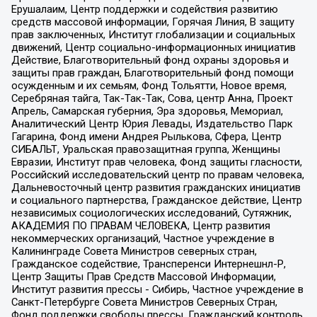
Ерушалаим, Центр поддержки и содействия развитию
средств массовой информации, Горячая Линия, В защиту
прав заключенных, Институт глобализации и социальных
движений, Центр социально-информационных инициатив
Действие, Благотворительный фонд охраны здоровья и
защиты прав граждан, Благотворительный фонд помощи
осужденным и их семьям, Фонд Тольятти, Новое время,
Серебряная тайга, Так-Так-Так, Сова, центр Анна, Проект
Апрель, Самарская губерния, Эра здоровья, Мемориал,
Аналитический Центр Юрия Левады, Издательство Парк
Гагарина, Фонд имени Андрея Рылькова, Сфера, Центр
СИБАЛЬТ, Уральская правозащитная группа, Женщины
Евразии, Институт прав человека, Фонд защиты гласности,
Российский исследовательский центр по правам человека,
Дальневосточный центр развития гражданских инициатив
и социального партнерства, Гражданское действие, Центр
независимых социологических исследований, Сутяжник,
АКАДЕМИЯ ПО ПРАВАМ ЧЕЛОВЕКА, Центр развития
некоммерческих организаций, Частное учреждение в
Калининграде Совета Министров северных стран,
Гражданское содействие, Трансперенси Интернешнл-Р,
Центр Защиты Прав Средств Массовой Информации,
Институт развития прессы - Сибирь, Частное учреждение в
Санкт-Петербурге Совета Министров Северных Стран,
Фонд поддержки свободы прессы, Гражданский контроль,