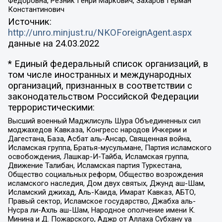
Федоровна, Резник Генри Маркович, Захаров Герман
Константинович
Источник:
http://unro.minjust.ru/NKOForeignAgent.aspx
данные на
24.03.2022
* Единый федеральный список организаций, в
том числе иностранных и международных
организаций, признанных в соответствии с
законодательством Российской Федерации
террористическими:
Высший военный Маджлисуль Шура Объединенных сил
моджахедов Кавказа, Конгресс народов Ичкерии и
Дагестана, База, Асбат аль-Ансар, Священная война,
Исламская группа, Братья-мусульмане, Партия исламского
освобождения, Лашкар-И-Тайба, Исламская группа,
Движение Талибан, Исламская партия Туркестана,
Общество социальных реформ, Общество возрождения
исламского наследия, Дом двух святых, Джунд аш-Шам,
Исламский джихад, Аль-Каида, Имарат Кавказ, АБТО,
Правый сектор, Исламское государство, Джабха аль-
Нусра ли-Ахль аш-Шам, Народное ополчение имени К.
Минина и Д. Пожарского, Аджр от Аллаха Субхану уа