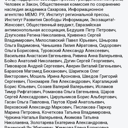
Человек и Закон, Общественная комиссия по сохранению
наследия академика Сахарова, Информационное
агентство МЕМО. РУ, Институт региональной прессы,
Институт Развития Свободы Информации, Экозащита!-
Женсовет, Общественный вердикт, Евразийская
антимонопольная ассоциация, Бедушев Петр Петрович,
Дзугкоева Регина Николаевна, Кривенко Сергей
Владимирович, Милославский Павел Юрьевич, Шнырова
Ольга Вадимовна, Чанышева Лилия Айратовна, Сидорович
Ольга Борисовна, Туровский Александр Алексеевич,
Васильева Анастасия Евгеньевна, Ривина Анна Валерьевна,
Бойко Анатолий Николаевич, Дугин Сергей Георгиевич,
Пивоваров Андрей Сергеевич, Аверин Виталий Евгеньевич,
Барахоев Магомед Бекханович, Шарипков Олег
Викторович, Мошель Ирина Ароновна, Шведов Григорий
Сергеевич, Пономарев Лев Александрович, Каргалицкий
Борис Юльевич, Созаев Валерий Валерьевич, Исламов
Тимур Рифгатович, Романова Ольга Евгеньевна, Щаров
Сергей Алексадрович, Цирульников Борис Альбертович,
Гасан Ольга Павловна, Паутов Юрий Анатольевич,
Верховский Александр Маркович, Пислакова-Паркер
Марина Петровна, Кочеткова Татьяна Владимировна,
Чуркина Наталья Валерьевна, Акимова Татьяна
Николаевна, Золотарева Екатерина Александровна,
Рачинский Ян Збигневич, Жемкова Елена Борисовна,