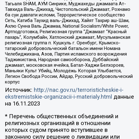
Тагьаля SHAM, АУМ Синрике, Муджахеды джамаата Ат-
Тавхида Валь-Джихад, Чистопольский Джамаат, Рохнамо
ба суи давлати исломи, Террористическое сообщество
Сеть, Катиба Таухид валь-Джихад, Хайят Тахрир аш-Шам,
Ахлю Сунна Валь Джамаа, National Socialism/White Power,
Артподготовка, Религиозная группа “Джамаат “Красный
пахарь”, Колумбайн, Хатлонский джамаат, Мусульманская
религиозная группа п. Кушкуль г. Оренбург, Крымско-
татарский добровольческий батальон имени Номана
Челебиджихана, Азов, Партия исламского возрождения
Таджикистана, Народная самооборона, Дуббайский
джамаат, московская ячейка, Батал-Хаджи Белхороев,
Маньяки Культ Убийц, Молодёжь Которая Улыбается,
Легион Свобода России, Айдар, Русский добровольческий
корпус
Источник:
http://nac.gov.ru/terroristicheskie-i-
ekstremistskie-organizacii-i-materialy.html
данные
на
16.11.2023
* Перечень общественных объединений и
религиозных организаций в отношении
которых судом принято вступившее в
законную силу решение о ликвидации или